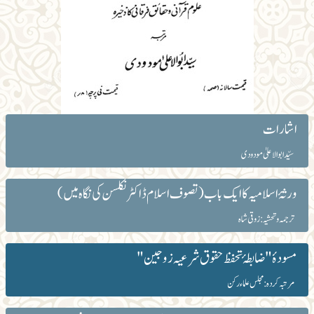
اشارات
سیّد ابوالاعلیٰ مودودی
ورثۂ اسلامیہ کا ایک باب (تصوف اسلام ڈاکٹر نکلسن کی نگاہ میں)
ترجمہ و تحشیہ : زوقی شاہ
مسودۂ " ضابطۂ تحفظ حقوق شرعیہ زوجین "
مرتبہ کردہ : مجلس علماء رکن