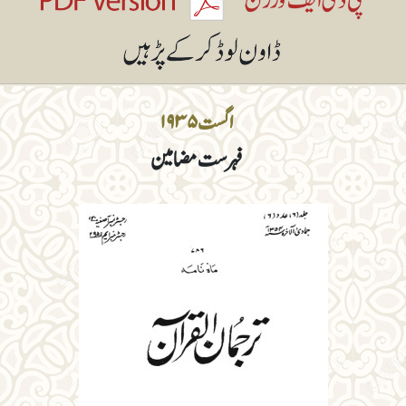
اگست ۱۹۳۵
فہرست مضامین