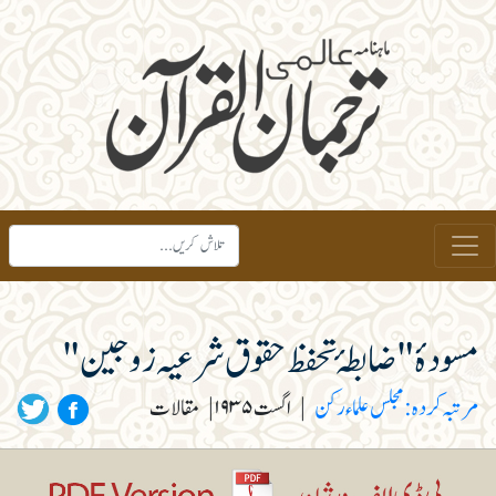
مسودۂ " ضابطۂ تحفظ حقوق شرعیہ زوجین "
مرتبہ کردہ : مجلس علماء رکن
|
اگست ۱۹۳۵
|
مقالات