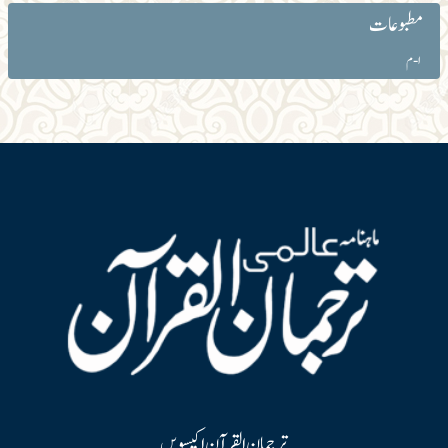
مطبوعات
ا-م
ترجمان القرآن اکیسویں