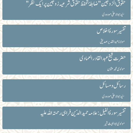
حقوق الزوجین " ضابطۂ تحفظ حقوق شرعیہ زوجین پر ایک نظر "
سیّد ابوالاعلیٰ مودودی
تفسیر سورۂ اخلاص
مولانا عبد القدیر صدیقی
حضرت شیخ عبد القادر العمادی
مولوی محمد عثمان
رسائل و مسائل
سیّد ابوالاعلیٰ مودودی
تفسیر سورۂ الفیل : علامہ حمید الدّین فراہی رحمتہ اللہ علیہ
مولوی ابو اللیث شیر