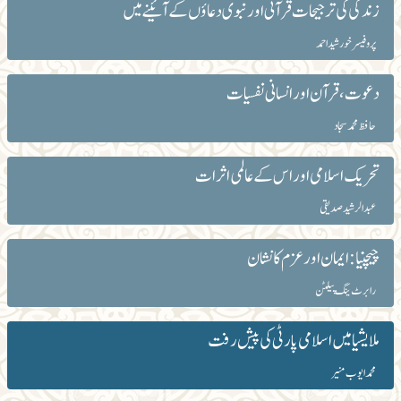
زندگی کی ترجیحات قرآنی اور نبوی دعاؤں کے آئینے میں
پروفیسر خورشید احمد
دعوت ، قرآن اور انسانی نفسیات
حافظ محمد سجاد
تحریک اسلامی اوراس کے عالمی اثرات
عبدالرشید صدیقی
چیچنیا : ایمان اور عزم کا نشان
رابرٹ ینگ پیلٹن
ملایشیا میں اسلامی پارٹی کی پیش رفت
محمد ایوب منیر