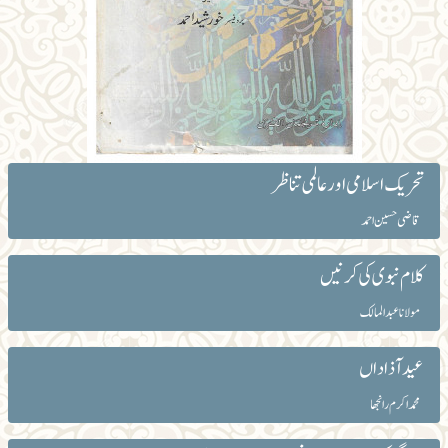
تحریک اسلامی اور عالمی تناظر
قاضی حسین احمد
کلام نبوی کی کرنیں
مولانا عبد المالک
عید آذاداں
محمد اکرم رانجھا