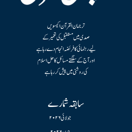
ترجمان القرآن اکیسویں
صدی میں مستقبل کی تعمیر کے
لیے رہنمائی کا فریضہ انجام دے رہا ہے
اور آج کے سلگتے مسائل کا حل اسلام
کی روشنی میں پیش کر رہا ہے
سابقہ شمارے
جولائی ۲۰۲۶