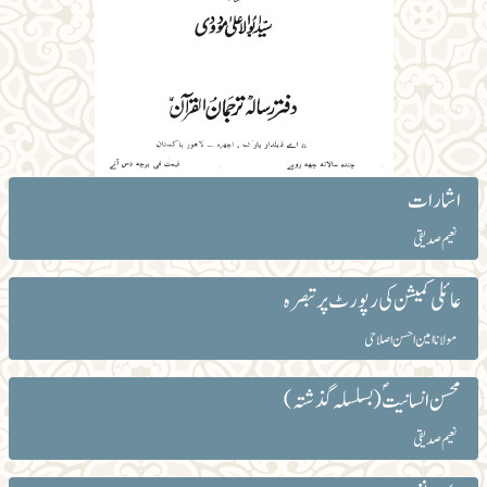
اشارات
نعیم صدیقی
عائلی کمیشن کی رپورٹ پر تبصرہ
مولانا امین احسن اصلاحی
محسن انسانیؐت(بسلسلہ گذشتہ)
نعیم صدیقی