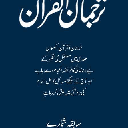
ترجمان القرآن اکیسویں
صدی میں مستقبل کی تعمیر کے
لیے رہنمائی کا فریضہ انجام دے رہا ہے
اور آج کے سلگتے مسائل کا حل اسلام
کی روشنی میں پیش کر رہا ہے
سابقہ شمارے