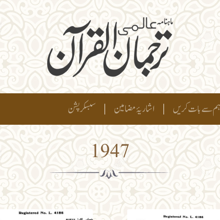
م سے بات کریں
|
اشاریۂ مضامین
|
سبسکرپشن
1947