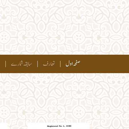
(current)
صفحہ اول
|
تعارف
|
سابقہ شمارے
|
ہ