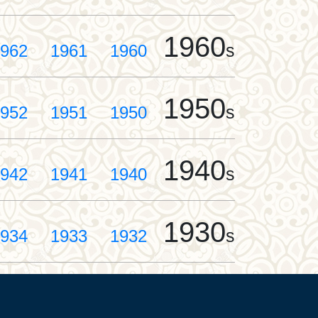
1960
s
962
1961
1960
1950
s
952
1951
1950
1940
s
942
1941
1940
1930
s
934
1933
1932