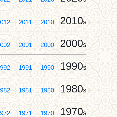
2010
s
012
2011
2010
2000
s
002
2001
2000
1990
s
992
1991
1990
1980
s
982
1981
1980
1970
s
972
1971
1970