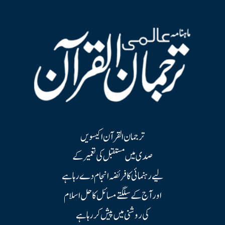
ترجمان القرآن اکیسویں
صدی میں مستقبل کی تعمیر کے
لیے رہنمائی کا فریضہ انجام دے رہا ہے
اور آج کے سلگتے مسائل کا حل اسلام
کی روشنی میں پیش کر رہا ہے