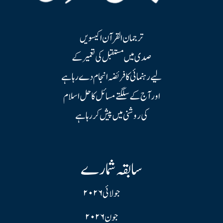
ترجمان القرآن اکیسویں
صدی میں مستقبل کی تعمیر کے
لیے رہنمائی کا فریضہ انجام دے رہا ہے
اور آج کے سلگتے مسائل کا حل اسلام
کی روشنی میں پیش کر رہا ہے
سابقہ شمارے
جولائی ۲۰۲۶
جون ۲۰۲۶