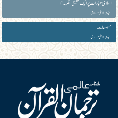
اسلامی عبادات پر ایک تحقیقی نظر۔۴
سیّد ابوالاعلیٰ مودودی
مطبوعات
سیّد ابوالاعلیٰ مودودی