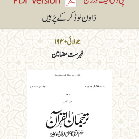
جولائی ۱۹۴۰
فہرست مضامین