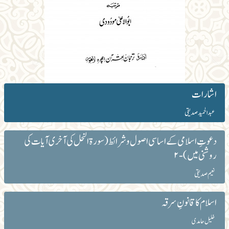
اشارات
عبد الحمید صدیقی
دعوتِ اسلامی کے اساسی اصول و شرائط (سورۃ النحل کی آخری آیات کی
روشنی میں) - ۲
نعیم صدیقی
اسلام کا قانونِ سرقہ
خلیل حامدی