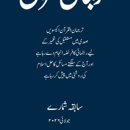
ترجمان القرآن اکیسویں
صدی میں مستقبل کی تعمیر کے
لیے رہنمائی کا فریضہ انجام دے رہا ہے
اور آج کے سلگتے مسائل کا حل اسلام
کی روشنی میں پیش کر رہا ہے
سابقہ شمارے
جولائی ۲۰۲۶