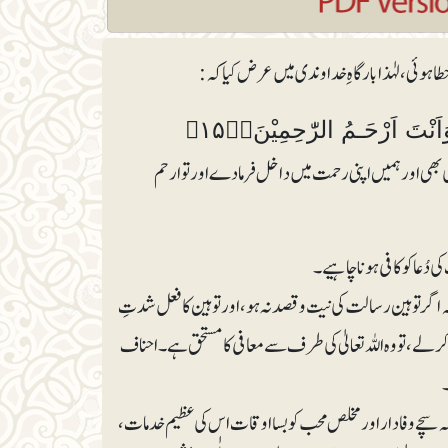
طا ہوئی، لہٰذا بارگاہِ خداوندی میں عرض کیا کہ:
رَبِّ اغْفِرْ لِيْ وَلِاَخِيْ وَاَدْخِلْنَا فِيْ رَحْمَتِكَ ۝۰ۡۖ وَاَنْتَ اَرْحَـمُ الرّٰحِمِيْنَ۝۱۵۱ۧ
ی اور ہمیں اپنی رحمت میں داخل فرمادے اور تو ارحم
 دُعا کو کافی ہونا چاہیے۔
گر توہین رسالت کی نیت و قصد نہ ہو، اور توہین کا فعل شدتِ
 کرلے، تو وہ اللہ تعالیٰ کی طرف سے معافی کا مستحق ہے۔ احناف
۔
ھے کہ سچے وفادار اور مخلص محب کو بسااوقات اس کی عظیم خدمات،