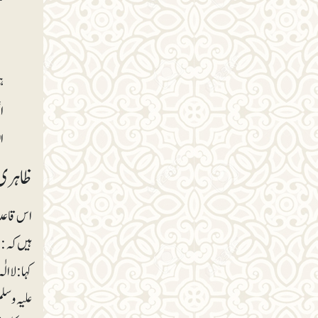
ک
ب
ہ
ا
ا
ظاہری 
اس قاعدے
ہیں کہ: ہ
کہا: لا ا
علیہ وسلم