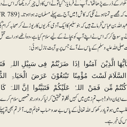
ہ تلوار کے ڈر سے پڑھا تھا‘۔ آپؐ نے فرمایا: ’کیا تو نے اس کا دل چیر کر دیکھا کہ اس نے
ہ مجھے یہ تمنا ہونے لگی کہ کاش! میں آج سے پہلے مسلمان نہ ہوا ہوتا۔{ FR 789 }
للہ بن عباسؓ فرماتے ہیں کہ بنوسلیم کا ایک آدمی بکریوں کا ریوڑ لے کر صحابہ کرامؓ
یہ سوچ کر کہ اس نے اپنے آپ کو بچانے کے لیے سلام کیا ہے، وہ اُٹھے اور اسے قتل کر 
صلی اللہ علیہ وسلم کے پاس لے آئے جس پر یہ آیت نازل ہوئی:
ٰٓاَیُّھَا الَّذِیْنَ آمَنُوا اِذَا ضَرَبْتُمْ فِی سَبِیْلِ اللہِ فَتَبَ
لسَّلَامَ لَسْتَ مُؤْمِنًا تَبْتَغُوْنَ عَرَضَ الْحَیَاۃِ الدُّنْی
ُنْتُمْ مِّن فَمَنْ اللہُ عَلَیْکُمْ فَتَبَیَّنُوا اِنَّ اللہَ کَانَ بِمَ
ے ایمان والو! جب تم زمین میں کہیں نکلو تو تحقیق کرلیا کرو اور جو تمھیں سلام کرے ا
لب میں ہو تو یاد رکھو کہ اللہ تعالیٰ کے پاس بے حدوحساب غنائم ہیں۔ آخر تم بھی تو پہلے 
س کی خبر ہے۔