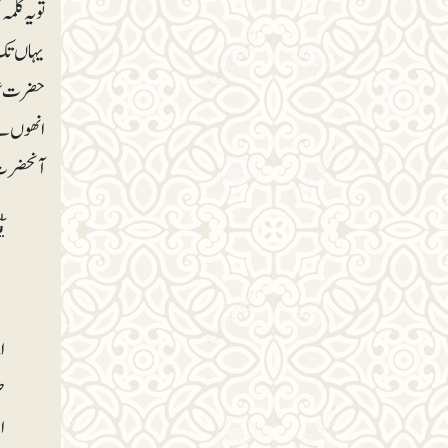
تو یہ کلم
یہاں تک ک
حضرت عبدا
انھوں نے 
آنحضرت 
ی
ا
ک
ا
ط
ا