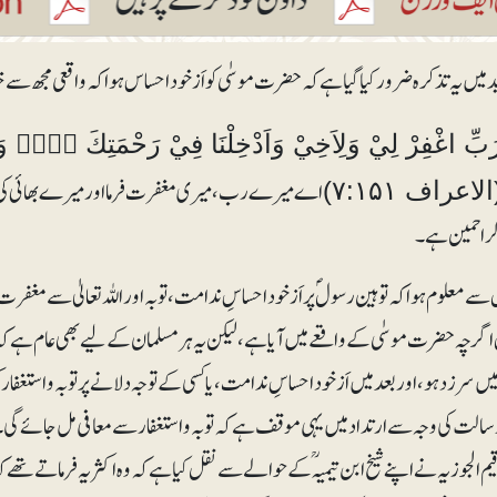
ید میں یہ تذکرہ ضرور کیا گیا ہے کہ حضرت موسٰی کو اَزخود احساس ہوا کہ واقعی مجھ سے خ
اے میرے رب، میری مغفرت فرما اور میرے بھائی کی بھ
الاعراف ۷:۱۵۱)
لراحمین ہے۔
ے معلوم ہوا کہ توہین رسولؐ پر اَزخود احساسِ ندامت، توبہ اور اللہ تعالیٰ سے مغفرت کی
اگرچہ حضرت موسٰی کے واقعے میں آیا ہے، لیکن یہ ہرمسلمان کے لیے بھی عام ہے کہ ا
 سرزد ہو، اور بعد میں اَزخود احساسِ ندامت، یا کسی کے توجہ دلانے پر توبہ و استغفار
 رسالت کی وجہ سے ارتداد میں یہی موقف ہے کہ توبہ و استغفار سے معافی مل جائے گی
قیم الجوزیہ نے اپنے شیخ ابن تیمیہؒ کے حوالے سے نقل کیا ہے کہ وہ اکثر یہ فرماتے ت