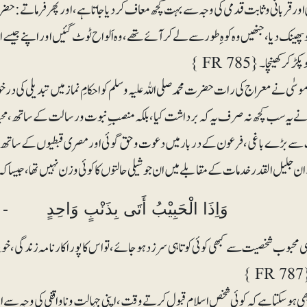
ور قربانی و ثابت قدمی کی وجہ سے بہت کچھ معاف کر دیا جاتا ہے، اور پھر فرماتے: حضرت موس
 پھینک دیا، جنھیں وہ کوہِ طور سے لے کر آئے تھے، وہ اَلواح ٹوٹ گئیں اور اپنے جیسے ا
 کر کھینچا۔{ FR 785 }
ی نے معراج کی رات حضرت محمد صلی اللہ علیہ وسلم کو احکامِ نماز میں تبدیلی کی درخو
 نے یہ سب کچھ نہ صرف یہ کہ برداشت کیا، بلکہ منصب ِ نبوت و رسالت کے ساتھ، محبت و
 بڑے باغی ، فرعون کے دربار میں دعوت و حق گوئی اور مصری قبطیوں کے ساتھ اپنی ق
ان جلیل القدر خدمات کے مقابلے میں ان جوشیلی حالتوں کا کوئی وزن نہیں تھا، جیساکہ
وَاِذَا الْحَبِیْبُ أَتَی بِذَنْبٍ وَاحِدٍ -
محبوب شخصیت سے کبھی کوئی کوتاہی سرزد ہوجائے، تو اس کا پورا کارنامہ زندگی، خوب
}
بھی ہوسکتا ہے کہ کوئی شخص اسلام قبول کرتے وقت، اپنی جہالت و ناواقفی کی وجہ سے