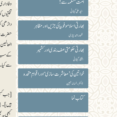
اُمت مسلمہ سے!
وفاداری ا
سیّد علی گیلانی
تختیوں کو
داڑھی کو پکڑ
بھارتی اسلاموفوبیا کی جڑیں اور مظاہر
حضرت موسٰ
ظہور احمد نیازی
العالمین
بھارتی حکومتی صف بندی اور کشمیر
کے سب سے
افتخار گیلانی
سے کیا۔ 
خواتین کی ’معاشرت سازی‘ اور اقوامِ متحدہ
ڈاکٹر رخسانہ جبین
[جب کسی 
کتاب نما
ہیں]۔{ FR 787 
کبھی یہ 