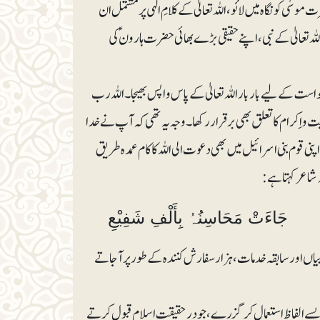
ٰی کو نگاہ میں لائو، اللہ تعالیٰ کے کلامِ الٰہی پر مشتمل ان
للہ تعالیٰ کے نبی، اپنے حقیقی بڑے بھائی حضرت ہارون ؑ کی
است کے لیے بار بار اللہ تعالیٰ کے پاس واپس بھیجا۔ اللہ رب
 اِکرام کا تعلق بھی برقرار رکھا۔ وجہ یہ تھی کہ آپ نے خدا
وم بنی اسرائیل میں بھی دعوت الی اللہ کا کام عمدہ طریق
 شاعر کہتا ہے:
 جَاءَتْ مَحَاسِنُہُ بِأَلْفِ شَفِیْعِ
یاں اور سابقہ خدمات، ہزار سفارش کنندہ کے طور پر آجاتے
 ایسے الفاظ استعمال کر گزرے، جو درحقیقت اسلام قبول کرتے