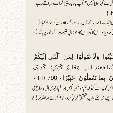
 دل سے کہا تھا یا نہیں؟‘ آپؐ بار بار یہی کلمات دہراتے رہے
 کی ایک جماعت کے قریب سے گزرا اور ان کو سلام کیا ، تو
دیا اور اس کا بکریوں کا ریوڑ مالِ غنیمت کے طور پر ہانک کر
یَّنُوا وَلَا تَقُولُوْا لِمَنْ اَلْقَی اِلَیْکُمْ
َا فَعِنْدَ اللہِ مَغَانِمُ کَثِیْرَۃٌ کَذٰلِکَ
ا تَعْمَلُوْنَ خَبِیْرًا { FR 790 }
س کو یہ مت کہو کہ تم مومن نہیں ہو، تم دُنیوی مال و متاع کی
ایسے ہی تھے، اب تحقیق کرلیا کرو، جو تم کرتے ہو اللہ تعالیٰ کو