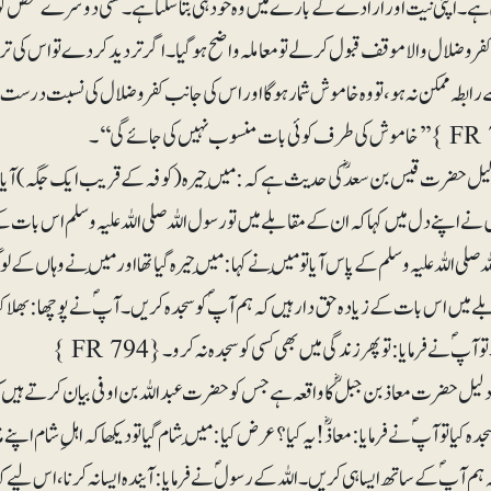
۔ اپنی نیت اور ارادے کے بارے میں وہ خود ہی بتاسکتا ہے۔ کسی دوسرے شخص کو یہ 
کفروضلال والا موقف قبول کرلے تو معاملہ واضح ہوگیا۔ اگر تردید کردے تو اس کی ترد
رابطہ ممکن نہ ہو، تو وہ خاموش شمار ہوگا اور اس کی جانب کفرو ضلال کی نسبت درست نہ ہوگی،
یل حضرت قیس بن سعدؓ کی حدیث ہے کہ: مَیں حیرہ (کوفہ کے قریب ایک جگہ) آیا، ت
 نے اپنے دل میں کہا کہ ان کے مقابلے میں تو رسول اللہ صلی اللہ علیہ وسلم اس بات ک
 صلی اللہ علیہ وسلم کے پاس آیا تو مَیں نے کہا: مَیں حیرہ گیا تھا اور مَیں نے وہاں کے 
 میں اس بات کے زیادہ حق دار ہیں کہ ہم آپؐ کو سجدہ کریں۔ آپؐ نے پوچھا: بھلا کیا جب
 آپؐ نے فرمایا: تو پھر زندگی میں بھی کسی کو سجدہ نہ کرو۔{ FR 794 }
یل حضرت معاذ بن جبلؓ کا واقعہ ہے جس کو حضرت عبداللہ بن اوفی بیان کرتے ہیں کہ 
جدہ کیا تو آپؐ نے فرمایا: معاذؓ! یہ کیا؟ عرض کیا: مَیں شام گیا تو دیکھا کہ اہلِ شام 
کہ ہم آپؐ کے ساتھ ایسا ہی کریں۔ اللہ کے رسولؐ نے فرمایا: آیندہ ایسا نہ کرنا، اس لیے کہ