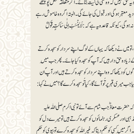
حق نہیں کہ وہ کسی کی نیت بتائے۔ اگر متعلقہ شخص پوچھے
ید معتبر ہوگی اور قبول کی جائے گی۔ البتہ اگر وہ خاموش رہے
 کیونکہ قاعدہ یہ ہے کہ: لَا یُنْسَبُ اِلٰی سَاکِتٍ قَوْلٌ
و میں نے دیکھا کہ یہاں کے لوگ اپنے سردار کو سجدہ کرتے
ے زیادہ حق دار ہیں کہ آپؐ کو سجدہ کیا جائے۔ پھرجب مَیں
لوگوں کو دیکھا کہ وہ اپنے سردار کو سجدہ کرتے ہیں اور آپؐ ان
 میری قبر پر تُو آئے گا، کیا تُو سجدہ کرے گا؟ مَیں نے کہا:
حضرت معاذؓ جب شام سے آئے تو نبی اکرم صلی اللہ علیہ
اپنے مذہبی اور عسکری رہنمائوں کو سجدہ کرتے ہیں تو میرے دل کو
 اگر مَیں کسی کو حکم دیتا کہ غیراللہ کو سجدہ کرے تو بیوی کو حکم