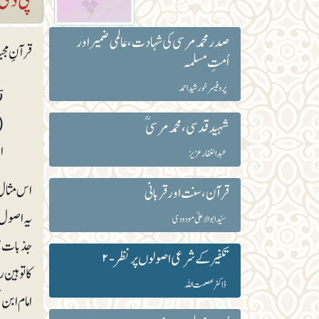
صدر محمد مرسی کی شہادت، عالمی ضمیر اور
قرآنِ مج
اُمتِ مسلمہ
پروفیسر خورشید احمد
(
شہید قدسی، محمد مرسی ؒ
ا
عبد الغفار عزیز
اس مثال س
قرآن ، سنت اور قربانی
یہ اصول 
سیّد ابوالاعلیٰ مودودی
جذبات میں
تکفیر کے شرعی اصولوں پر نظر-۲
کا توہین
ڈاکٹر عصمت اللہ
امام ابن 