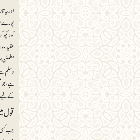
اور یہ تا
پورے عہد
کو دیکھ کر
عقیدہ و 
مطمئن ہو
وسلم سے 
ہے، جو م
کے لیے ج
قول میں
جب کسی ا