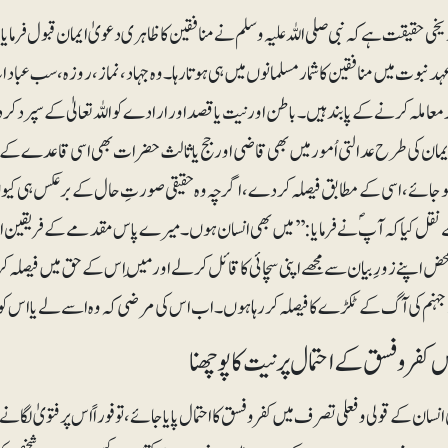
ریخی حقیقت ہے کہ نبی صلی اللہ علیہ وسلم نے منافقین کا ظاہری دعویٰ ایمان قبول فرمایا
 نبوت میں منافقین کا شمار مسلمانوں میں ہی ہوتا رہا۔ وہ جہاد، نماز، روزہ، سب عبا
 معاملہ کرنے کے پابند ہیں۔ باطن اور نیت یا قصد اور ارادے کو اللہ تعالیٰ کے سپرد کر دینا چا
ایمان کی طرح عدالتی اُمور میں بھی قاضی اور جج یا ثالث حضرات بھی اسی قاعدے کے پ
جائے، اسی کے مطابق فیصلہ کردے، اگرچہ وہ حقیقی صورتِ حال کے برعکس ہی کیوں نہ ہو۔
نقل کیا کہ آپؐ نے فرمایا: ’’میں بھی انسان ہوں۔ میرے پاس مقدمے کے فریقین اپنی
حض اپنے زورِ بیان سے مجھے اپنی سچائی کا قائل کرلے اور مَیں اس کے حق میں فیصلہ ک
ہنم کی آگ کے ٹکڑے کا فیصلہ کر رہا ہوں۔ اب اس کی مرضی کہ وہ اسے لے یا اس کو صا
 کفر و فسق کے احتمال پر نیت کا پوچھنا
نسان کے قولی و فعلی تصرف میں کفرو فسق کا احتمال پایا جائے، تو فوراً اس پر فتویٰ