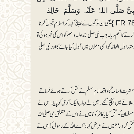
ُّ صَلَّی اللہُ عَلَیْہ وَسَلَّمَ خَالِدَ
یعنی ان لوگوں نے صَبَأنَا کہہ کر اسلام قبول کرنا
ل کرنے کا حکم دیا۔جب نبی صلی اللہ علیہ وسلم کو اس کی خبر ہوئی تو
اول الفاظ کو انھی معنوں میں قبول کیا جائے گا اور نبی صلی
ضرت اسامہؓ کا واقعہ امام مسلم نے نقل کرتے ہوئے فرماتے
ے علاقے میں پہنچ گئے۔ میں نے وہاں ایک آدمی کو پایا۔ اس نے
 مسلمان کو قتل کیا یا کافر کو؟ میں نے اس کے متعلق نبی صلی اللہ
 نے اسے قتل کر دیا‘؟ میں نے عرض کیا: ’اے اللہ کے رسولؐ! اس نے