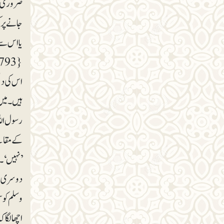
ضروری ہے
جانے پر 
یا اس سے 
{ FR 793 }’’خاموش کی طرف کوئی بات منسوب نہیں کی جائے گی‘‘۔
اس کی دل
ہیں۔ میں
رسول اللہ
کے مقابلے
’نہیں ‘۔تو
دوسری دل
وسلم کو س
اچھا لگا 