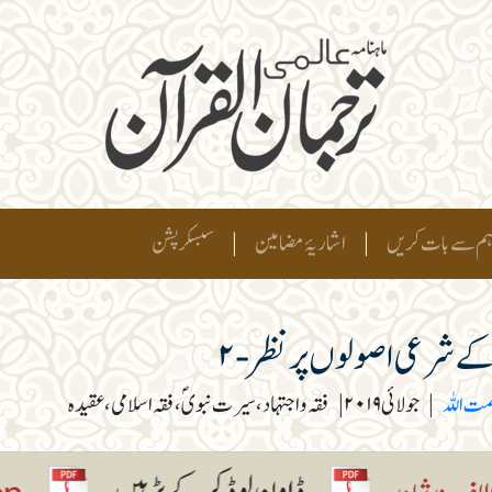
م سے بات کریں
|
اشاریۂ مضامین
|
سبسکرپشن
 کے شرعی اصولوں پر نظر-۲
مت اللہ
|
جولائی ۲۰۱۹
|
فقہ و اجتہاد، سیرت نبویؐ، فقہ اسلامی، عقیدہ