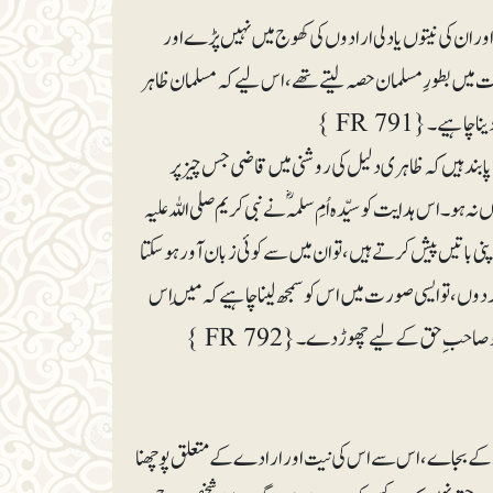
 اور ان کی نیتوں یا دلی ارادوں کی کھوج میں نہیں پڑے اور
دات میں بطورِ مسلمان حصہ لیتے تھے، اس لیے کہ مسلمان ظاہر
ہیے۔{ FR 791 }
ابند ہیں کہ ظاہری دلیل کی روشنی میں قاضی جس چیز پر
 اس ہدایت کو سیّدہ اُمِ سلمہؓ نے نبی کریم صلی اللہ علیہ
 باتیں پیش کرتے ہیں ،تو ان میں سے کوئی زبان آور ہوسکتا
ردوں، تو ایسی صورت میں اس کو سمجھ لینا چاہیے کہ مَیں اس
حب ِ حق کے لیے چھوڑ دے۔{ FR 792 }
 لگانے کے بجاے، اس سے اس کی نیت اور ارادے کے متعلق پوچھنا