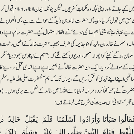
ں کہے جاتے، اور اپنی جگہ وہ کلماتِ کفر ہیں۔ لیکن چونکہ ایمان لانا اور اسلام قبو
 حق میں قبول کرلیا، جیساکہ حضرت خالد بن ولیدؓ کے حوالے سے ہے، کہ انھوں نے ق
یے صَبَانَا صَبَانَا ، یعنی ’ہم صائبی ہوئے‘ کے الفاظ استعمال کیے۔ حضرت سالم، اپ
 علیہ وسلم نے خالد بن ولید کو بنوجذیمہ کی طرف بھیجا۔ حضرت خالدؓ نے انھیں دعوت د
مان ہوگئے کہنے کو اچھا نہ سمجھا، اور یوں کہنے لگے کہ: ’’ہم نے اپنا دین چھوڑ دیا‘‘ م
 کے حوالے کر دیا۔ ایک دن حضرت خالدؓ نے ہمیں اپنے اپنے قیدی قتل کردینے کا حکم دیا
ھی اپنے اپنے قیدی کو قتل کریں گے، یہاں تک کہ ہم آنحضرت صلی اللہ علیہ وسلم ک
ٓنحضرتؐ نے ہاتھ اُٹھا کر دو مرتبہ فرمایا: اے اللہ! میں خالد کے فعل سے بری ہوں۔{ FR 786 }
 حجر عسقلانی اس حدیث کی شرح میں فرماتے ہیں:
َقَالُوا صَبَأنَا وَأَرَادُوا اَسْلَمْنَا فَلَمْ یَقْبَلْ خَالِدٌ ذٰ
للَّفْظِ فَبَلَغَ النَّبِیَّ صَلَّی اللہُ عَلَیْہ وَسَلَّمَ ذٰلِکَ ف