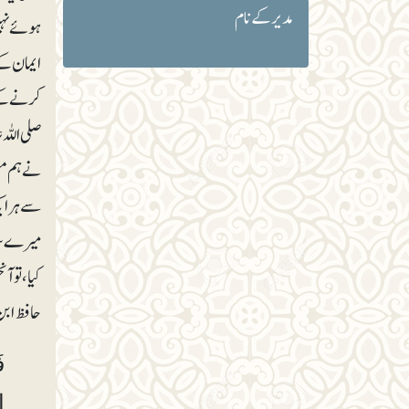
مدیر کے نام
ہوئے نہی
ایمان کے
کرنے کے ل
صلی اللہ
نے ہم مسل
سے ہر ایک
میرے سات
کیا، تو ا
حافظ ابن
ف
ا