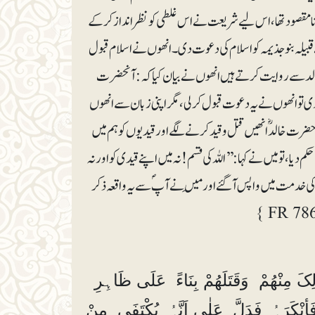
ل کرنا مقصود تھا، اس لیے شریعت نے اس غلطی کو نظراندازکرکے
بیلہ بنوجذیمہ کو اسلام کی دعوت دی۔ انھوں نے اسلام قبول
نے والد سے روایت کرتے ہیں انھوں نے بیان کیا کہ: آنحضرت
ی تو انھوں نے یہ دعوت قبول کرلی، مگر اپنی زبان سے انھوں
گر حضرت خالدؓ انھیں قتل و قید کرنے لگے اور قیدیوں کو ہم میں
، تو میں نے کہا: ’’اللہ کی قسم! نہ میں اپنے قیدی کو اور نہ
ی خدمت میں واپس آگئے اور مَیں نے آپؐ سے یہ واقعہ ذکر
لِکَ مِنْھُمْ وَقَتَلَھُمْ بِنَاءً عَلَی ظَاہِرِ
َأنْکَرَہُ فَدَلَّ عَلٰی اَنَّہُ یُکْتَفَی مِنْ