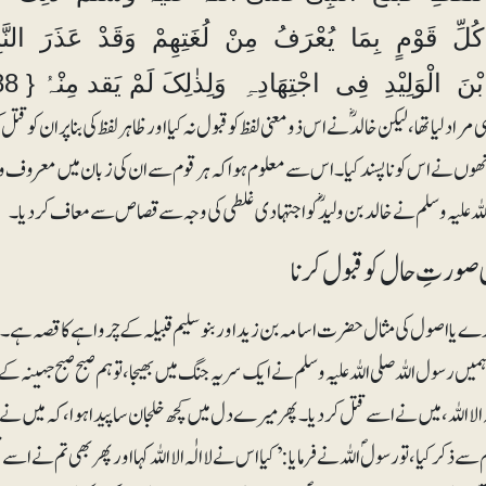
ُلِّ قَوْمٍ بِمَا یُعْرَفُ مِنْ لُغَتِھِمْ وَقَدْ عَذَرَ النَّبِی
ْنَ الْوَلِیْدِ فِی اجْتِھَادِہِ وَلِذٰلِکَ لَمْ یَقد مِنْہُ { FR 788 }
ی مراد لیا تھا، لیکن خالدؓ نے اس ذومعنی لفظ کو قبول نہ کیا اور ظاہر لفظ کی بنا پر ان کو قت
نھوں نے اس کو ناپسند کیا۔ اس سے معلوم ہوا کہ ہرقوم سے ان کی زبان میں معروف و متد
للہ علیہ وسلم نے خالد بن ولیدؓ کو اجتہادی غلطی کی وجہ سے قصاص سے معاف کر دیا۔
صورتِ حال کو قبول کرنا
 یا اصول کی مثال حضرت اسامہ بن زید اور بنوسلیم قبیلہ کے چرواہے کا قصہ ہے۔ ح
میں رسول اللہ صلی اللہ علیہ وسلم نے ایک سریہ جنگ میں بھیجا، توہم صبح صبح جہینہ ک
لٰہ الا اللہ ، میں نے اسے قتل کر دیا۔ پھر میرے دل میں کچھ خلجان سا پیدا ہوا، کہ میں نے
 سے ذکر کیا، تو رسولؐ اللہ نے فرمایا: ’کیا اس نے لا الٰہ الا اللہ کہا اور پھر بھی تم