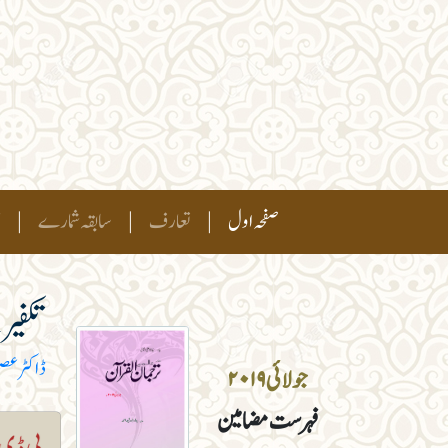
(current)
صفحہ اول
|
تعارف
|
سابقہ شمارے
|
ہ
تکفیر
ڈاکٹر عص
جولائی ۲۰۱۹
فہرست مضامین