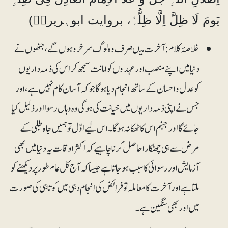
یَومَ لَا ظِلَّ اِلَّا ظِلُّہُ، بروایت ابوہریرہؓ)
خلاصۂ کلام: آخرت میںصرف وہ لوگ سرخرو ہوں گے، جنھوں نے
دنیا میں اپنے منصب اور عہدوں کو امانت سمجھ کر اس کی ذمہ داریوں
کوعدل و احسان کے ساتھ انجام دیا ہوگا جو کہ آسان کام نہیں ہے، اور
جس نے اپنی ذمہ داریوں میں خیانت کی ہوگی وہ وہاں رسوا اور ذلیل کیا
جائے گا اور جہنم اس کا ٹھکانہ ہوگا۔ اس لیے اوّل تو ہمیں جاہ طلبی کے
مرض سے ہی چھٹکارا حاصل کرنا چاہیے کہ اکثر اوقات یہ دنیا میں بھی
آزمایش اور رسوائی کا سبب ہوجاتا ہے جیساکہ آج کل عام طور پر دیکھنے کو
ملتا ہے اور آخرت کا معاملہ تو فرائض کی انجام دہی میں کوتاہی کی صورت
میں اور بھی سنگین ہے۔