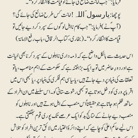
فرمایا: ’’جب امانت ضائع کی جائے تو قیامت کا انتظار کرو‘‘۔
پوچھا:
! امانت کس طرح ضائع کی جائے گی ؟
یارسول ؐاللہ
(آپؐ نے ) فرمایا : ’’جب کام نااہل لوگوں کے سپرد کردیے جائیں تو
قیامت کا انتظار کرو‘‘۔ (بخاری، کتاب الرقاق، باب رفع الامانۃ)
اس حدیث سے بالکل واضح ہے کہ ذمہ داری نااہلوں کے سپرد کرنا بھی خیانت
ہے اور دورِ حاضر میں تو یہ ایک بڑا فتنہ ہے کہ حکومت کے اہم مناصب، یا تو
تعلقات کی بنیاد پر دیے جاتے ہیں، یا سیاسی ہم فکری کی بنیاد پر، یا کبھی اس میں
اقربا پروری کو دخل ہوتا ہے تو کبھی رشوت ستانی کو۔ اس سلسلے میں ان افراد کے
ساتھ ظلم ہوجاتا ہے جو حقیقتاً اس منصب کے اہل ہوتے ہیں اور نااہلوں کو
منصب دیے جانے کے نتائج بد کو ایک عرصے تک پوری قوم بھگتتی ہے۔
اس لیے حاکم اعلیٰ کو چاہیے کہ اپنے دائرۂ اختیار میں لائق ترین افراد کو تلاش