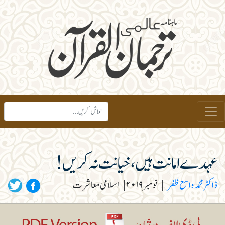
عہدے امانت ہیں، خیانت نہ کریں!
ڈاکٹر محمد واسع ظفر
|
نومبر ۲۰۱۹
|
اسلامی معاشرت