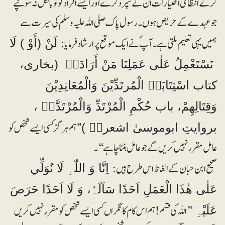
کرکے انتظامی اختیارات ان کے سپرد کرے اور ایسے افراد کو تو بالکل نہ سونپے
جو عہدے کے حریص ہوں۔ رسول پاک صلی اللہ علیہ وسلم کی سیرت سے
ہمیں یہی تعلیم ملتی ہے۔ آپؐ نے ایک موقع پر ارشاد فرمایا:
لَنْ (أَوْ ) لَا
نَسْتَعْمِلُ عَلٰی عَمَلِنَا مَنْ أَرَادَہُ (بخاری،
کتاب اسْتِتَابَۃِ الْمُرتَدِّیْنَ وَالْمُعَانِدِیْنَ
وَقِتَالِھِمْ، باب حُکْمِ الْمُرْتَدِّ وَالْمُرْتَدَّۃِ ،
’ہم ہرگز کسی ایسے شخص کو
بروایتِ ابوموسیٰ اشعریؓ )’
عامل مقرر نہیں کریں گے جو عامل بننا چاہے‘‘۔
صحیح ابن حبان کے الفاظ اس طرح ہیں:
اِنَّا وَ اللّٰہِ لَا نُوَلِّي
عَلٰی ھٰذَا الْعَمَلِ اَحَدًا سَاَلَہٗ، وَ لَا اَحَدًا حَرَصَ
’’اللہ کی قسم ! ہم اس کام کا نگراں کسی ایسے شخص کو مقرر نہیں کریں
عَلَیْہِ