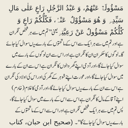
مَسْؤُولَۃٌ عَنْھُمْ، وَ عَبْدُ الرَّجُلِ رَاعٍ عَلٰی مَالِ
سَیِّدِہِ وَ ھُوَ مَسْؤُوْلٌ عَنْہُ، فَکُلُّکُمْ رَاعٍ وَ
یعنی ’’تم میں سے ہر شخص نگران
کُلُّکُمْ مَسْؤُولٌ عَنْ رَعِیَّتِہِ
ہے اور تم میں سے ہر ایک سے اس کے ماتحتوں کے بارے میںسوال کیا جائے
گا۔ لوگوں کا حکمران ان کا نگران ہے اور اس سے ان لوگوں کے بارے میں
سوال کیا جائے گا، اور آدمی اپنے گھر والوں کا نگران ہے اس سے ان کے بارے
میں سوال کیا جائے گا، اورعورت اپنے شوہر کے گھر کی اور اس کی اولادکی نگران
ہے اس سے ان کے بارے میںسوال کیا جائے گا، اور آدمی کا غلام( خادم)
اپنے آقا کے مال کا نگران ہے اس سے اس کے بارے میں سوال کیا جائے گا،
پس تم میں سے ہر ایک شخص نگران ہے اوراس سے اس کے ماتحتوں کے
بارے میںسوال کیا جائے گا‘‘۔
(صحیح ابن حبان، کتاب