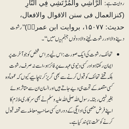
روایت ہے:
الرَّاشِي والْمُرْتَشِي فِي النَّارِ
(کنزالعمال فی سنن الاقوال والافعال،
’’رشوت
حدیث: ۱۵۰۷۷، بروایت ابن عمروؓ)
دینے والا اور رشوت لینے والا دونوں جہنم میںہیں‘‘۔
تحائف رشوت کی ایک صورت: اس لیے ہراس شخص کو جو آخرت پر
ایمان رکھتا ہو اور کسی دنیوی عہدے پر فائز ہو، اسے نہ صرف رشوت
بلکہ تحفے تحائف کو قبول کرنے سے بھی گریز کرنا چاہیے کیوں کہ عموماً وہ
کسی مقصد کے تحت ہی دیے جاتے ہیں اور انسان ان سے متاثر ہوئے
بغیر نہیں رہتا۔ رسول اللہ صلی اللہ علیہ وسلم نے بھی سرکاری ملازم کا
اپنے فرض منصبی کی ادایگی کے دوران کسی صاحب ِمعاملہ سے تحفہ قبول
کرنے کوسخت ناپسند کیاہے۔