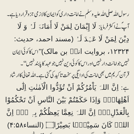
رسول اللہ صلی اللہ علیہ وسلم نے امانت داری کو ایمان کا لازمی جزو قرار دیا ہے۔
آپؐ نے اکثر فرمایا :
لَا إِیْمَانَ لِمَنْ لَا أَمَانَۃَ لَہُ وَ لَا
دِیْنَ لِمَنْ لَا عَہْدَ لَہُ (مسند احمد، حدیث:
’’ اس کا کوئی ایمان
۱۲۳۲۴، بروایت انسؓ بن مالک)
نہیں جو امانت دار نہیں اور اس کا کوئی دین نہیں جو عہد کا پابند نہیں ‘‘۔
قرآن کریم میں بھی امانت کی ادایگی پر سخت تاکید کی گئی ہے۔ اللہ تعالیٰ کا ارشاد
ہے:
اِنَّ اللہَ يَاْمُرُكُمْ اَنْ تُؤَدُّوا الْاَمٰنٰتِ اِلٰٓى
اَھْلِھَا۝۰ۙ وَاِذَا حَكَمْتُمْ بَيْنَ النَّاسِ اَنْ تَحْكُمُوْا
بِالْعَدْلِ۝۰ۭ اِنَّ اللہَ نِعِمَّا يَعِظُكُمْ بِہٖ ۝۰ۭ اِنَّ
اللہَ كَانَ سَمِيْعًۢا بَصِيْرًا۝ (النساء۴:۵۸)