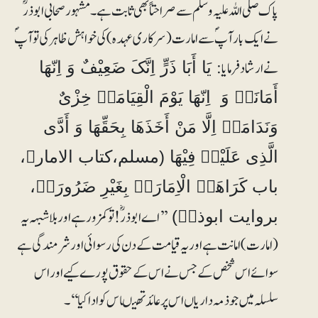
پاک صلی اللہ علیہ وسلم سے صراحتاً بھی ثابت ہے۔ مشہور صحابی ابوذرؓ
نے ایک بار آپؐ سے امارت (سرکاری عہدہ) کی خواہش ظاہر کی تو آپؐ
نے ارشاد فرمایا:
یَا أَبَا ذَرٍّ اِنَّکَ ضَعِیْفٌ وَ اِنّھَا
أَمَانَۃٌ وَ اِنّھَا یَوْمَ الْقِیَامَۃِ خِزْیٌ
وَنَدَامَۃٌ اِلَّا مَنْ أَخَذَھَا بِحَقِّھَا وَ أَدَّی
الَّذِی عَلَیْہِ فِیْھَا (مسلم،کتاب الامارۃ،
باب کَرَاھَۃِ الْاِمَارَۃِ بِغَیْرِ ضَرُورَۃٍ،
’’اے ابوذرؓ! تو کمزور ہے اوربلاشبہہ یہ
بروایت ابوذرؓ)
(امارت) امانت ہے اور یہ قیامت کے دن کی رسوائی اور شرمندگی ہے
سوائے اس شخص کے جس نے اس کے حقوق پورے کیے اور اس
سلسلہ میں جو ذمہ داریاں اس پر عائد تھیںاس کو ادا کیا‘‘۔