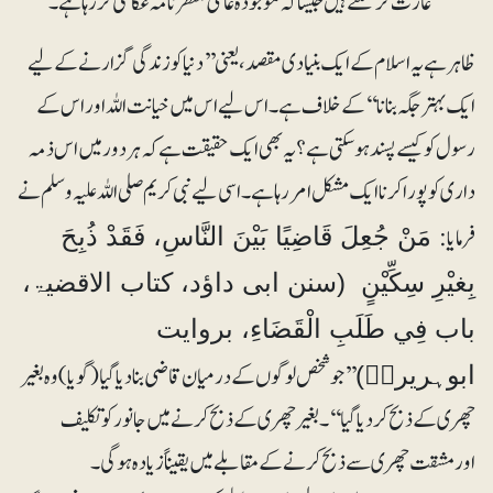
غارت کرسکتے ہیں جیساکہ موجودہ عالمی منظرنامہ عکاسی کررہا ہے۔
ظاہر ہے یہ اسلام کے ایک بنیادی مقصد، یعنی ’’دنیا کو زندگی گزارنے کے لیے
ایک بہتر جگہ بنانا‘‘ کے خلاف ہے۔ اس لیے اس میں خیانت اللہ اور اس کے
رسول کو کیسے پسند ہوسکتی ہے؟ یہ بھی ایک حقیقت ہے کہ ہر دور میں اس ذمہ
داری کو پورا کرنا ایک مشکل امر رہا ہے۔ اسی لیے نبی کریم صلی اللہ علیہ وسلم نے
فرمایا:
مَنْ جُعِلَ قَاضِیًا بَیْنَ النَّاسِ، فَقَدْ ذُبِحَ
بِغیْرِ سِکِّیْنٍ (سنن ابی داؤد، کتاب الاقضیۃ،
باب فِي طَلَبِ الْقَضَاءِ، بروایت
’’جو شخص لوگوں کے درمیان قاضی بنا دیا گیا (گویا) وہ بغیر
ابوہریرہؓ)
چھری کے ذبح کردیا گیا‘‘۔ بغیر چھری کے ذبح کرنے میں جانور کو تکلیف
اورمشقت چھری سے ذبح کرنے کے مقابلے میں یقیناً زیادہ ہوگی۔