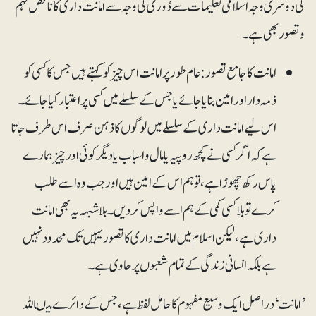
کی دوسری وجہ اسلامی تعلیمات سے دُوری کی وجہ سے امانت داری کا ناقص فہم
و تصور بھی ہے۔
امانت کا جامع تصور:عام طور پر امانت اس چیز کو کہتے ہیں جس کا کسی کو
ذمہ دار اور امین بنایا جائے یاجس کے سلسلے میں کسی پر اعتبار کیا جائے۔
اس لیے امانت داری کے سلسلے میں لوگوں کا ذہن صرف اس طرف جاتا
ہے کہ اگر کسی نے کچھ روپیہ یا مال و اسباب یا دیگر کوئی اور چیزہمارے
پاس رکھ چھوڑا ہے، توہم اس کے امین ہیں اور جب وہ اسے طلب
کرے تو بلاکسی کمی کے ہم اسے واپس کردیں۔ بلاشبہہ یہ بھی امانت
داری ہے، لیکن اسلام میں امانت داری کا تصور یہیں تک محدود نہیں
ہے بلکہ انسانی زندگی کے تمام شعبوں پر حاوی ہے۔
’امانت‘ دراصل ایک وسیع مفہوم کا حامل لفظ ہے، جس کے دائرے میںاللہ