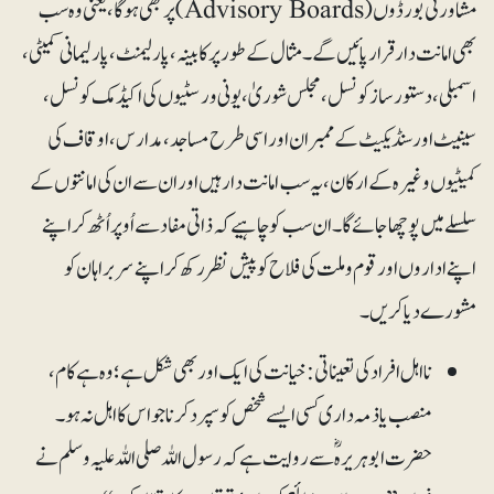
مشاورتی بورڈوں (Advisory Boards) پر بھی ہوگا،یعنی وہ سب
بھی امانت دار قرار پائیں گے۔ مثال کے طور پر کابینہ، پارلیمنٹ، پارلیمانی کمیٹی ،
اسمبلی، دستور ساز کونسل، مجلس شوریٰ، یونی ورسٹیوں کی اکیڈمک کونسل ،
سینیٹ اورسنڈیکیٹ کے ممبران اور اسی طرح مساجد، مدارس، اوقاف کی
کمیٹیوں وغیرہ کے ارکان، یہ سب امانت دار ہیں اور ان سے ان کی امانتوں کے
سلسلے میں پوچھا جائے گا۔ ان سب کو چاہیے کہ ذاتی مفاد سے اُوپر اُٹھ کر اپنے
اپنے اداروں اور قوم و ملت کی فلاح کو پیش نظر رکھ کر اپنے سربراہان کو
مشورے دیا کریں۔
نااہل افراد کی تعیناتی: خیانت کی ایک اور بھی شکل ہے؛ وہ ہے کام،
منصب یا ذمہ داری کسی ایسے شخص کو سپرد کرنا جو اس کا اہل نہ ہو۔
حضرت ابوہریرہؓ سے روایت ہے کہ رسول اللہ صلی اللہ علیہ وسلم نے