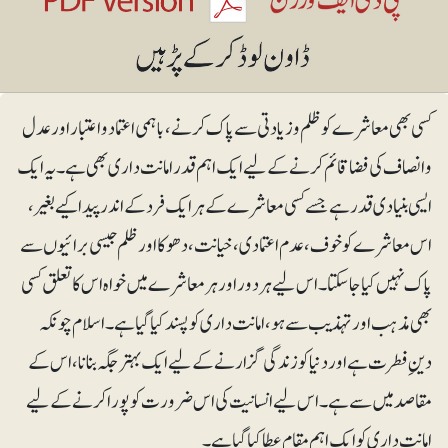
کسی بھی معاشرے کو ظلم و زیادتی سے پاک کرنے، باہمی اعتماد و اعتبار اور عدل
و انصاف کی فضا قائم کرنے کے لیے ایک اہم قدر امانت داری بھی ہے۔ یہ ایک
ایسی بنیادی قدر ہے جسے کسی معاشرے کے ہر ایک فرد کے اندر پیدا کیے بغیر،
اس معاشرے کو خوف، عدم اعتمادی، خیانت، دھوکا اور ظلم جیسی برائیوں سے
پاک نہیں کیا جاسکتا۔ اس لیے ہر دور اور ہر معاشرے میں خواہ اس کا تعلق کسی
بھی مذہب اور تہذیب سے ہو ، امانت داری کو پسند کیا گیا ہے۔ اسلام چونکہ
دینِ فطرت ہے اور دنیا کو زندگی گزارنے کے لیے ایک بہتر جگہ بنانا، اس کے
مقاصد میں سے ہے۔ اس لیے انسانیت کی اس ضرورت کو پورا کرنے کے لیے
امانت داری کو ایک اہم مقام عطا کیا گیا ہے۔