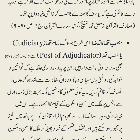
بادشاۂ مصر سے امور خزانہ پر مامور کرنے کی درخواست کرنے کا ذکر ہے اور یہ
راے قائم کی ہے کہ یوسفؑ کا عہدے کا طلب کرنا انھی بنیادوں پر تھا۔
(معارف القرآن از مفتی محمد شفیع ؒ، مکتبہ معارف القرآن، ج۵، ص۹۰-۹۱)
منصبِ قضا کا تقاضا:اسی طرح جو لوگ نظام قضا (Judiciary)
یامنصب قضا (Post of Adjudicator) سے وابستہ ہوں، وہ
بھی بدرجۂ اولیٰ امانت دار ہیں۔ ان پر یہ ذمہ داری عائد ہے کہ قوانین و
شواہد کی روشنی میںسیاسی دباؤ اور ذاتی مفادات سے بلند ہوکر عدل و
انصاف کو قائم کریں۔ یہ کوئی معمولی کام نہیں بلکہ بہت بڑی ذمہ داری
ہے، جس پر ملک میں امن و سکون کے قیام کاانحصار ہے۔ اس میں
خیانت کی وجہ سے انصاف سے محروم افراد قانون کو اپنے ہاتھ میں لینے
پر مجبور ہوسکتے ہیں اورمختلف قسم کے فساد پھیلا کر ملک کا امن و سکون