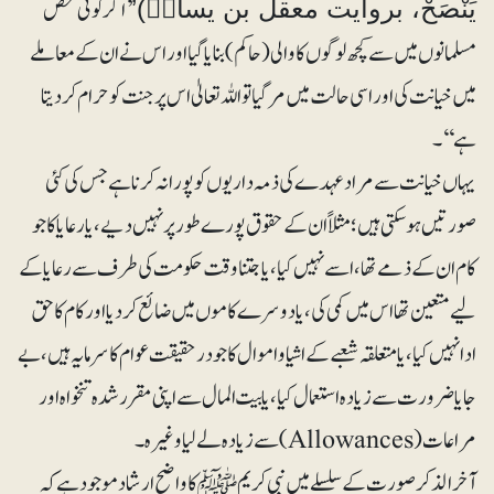
’ اگر کوئی شخص
یَنْصَحْ، بروایت معقل بن یسارؓ)’
مسلمانوں میں سے کچھ لوگوں کا والی (حاکم) بنایا گیا اور اس نے ان کے معاملے
میں خیانت کی اور اسی حالت میں مرگیا تو اللہ تعالیٰ اس پر جنت کو حرام کردیتا
ہے‘‘۔
یہاں خیانت سے مراد عہدے کی ذمہ داریوں کو پورا نہ کرنا ہے جس کی کئی
صورتیں ہو سکتی ہیں؛ مثلاًان کے حقوق پورے طور پر نہیں دیے، یارعایا کا جو
کام ان کے ذمے تھا، اسے نہیں کیا، یا جتنا وقت حکومت کی طرف سے رعایا کے
لیے متعین تھا اس میں کمی کی، یا دوسرے کاموں میں ضائع کردیا اور کام کا حق
ادا نہیں کیا، یا متعلقہ شعبے کے اشیا و اموال کا جو درحقیقت عوام کا سرمایہ ہیں، بے
جا یا ضرورت سے زیادہ استعمال کیا، یا بیت المال سے اپنی مقرر شدہ تنخواہ اور
مراعات (Allowances) سے زیادہ لے لیا وغیرہ۔
آخرالذکر صورت کے سلسلے میں نبی کریم ﷺ کا واضح ارشاد موجود ہے کہ