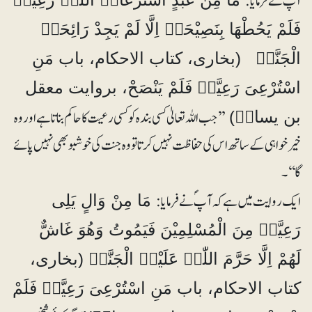
آپؐ نے فرمایا:
فَلَمْ یَحُطْھَا بِنَصِیْحَۃٍ اِلَّا لَمْ یَجِدْ رَائِحَۃَ
الْجَنَّۃِ (بخاری، کتاب الاحکام، باب مَنِ
اسْتُرْعِیَ رَعِیَّۃً فَلَمْ یَنْصَحْ، بروایت معقل
’’جب اللہ تعالیٰ کسی بندہ کو کسی رعیت کا حاکم بناتا ہے اور وہ
بن یسارؓ)
خیرخواہی کے ساتھ اس کی حفاظت نہیں کرتاتو وہ جنت کی خوشبو بھی نہیں پائے
گا‘‘۔
ایک روایت میں ہے کہ آپؐ نے فرمایا:
مَا مِنْ وَالٍ یَلِی
رَعِیَّۃً مِنَ الْمُسْلِمِیْنَ فَیَمُوتُ وَھُوَ غَاشٌّ
لَھُمْ اِلَّا حَرَّمَ اللّٰہُ عَلَیْہِ الْجَنَّۃَ (بخاری،
کتاب الاحکام، باب مَنِ اسْتُرْعِیَ رَعِیَّۃً فَلَمْ