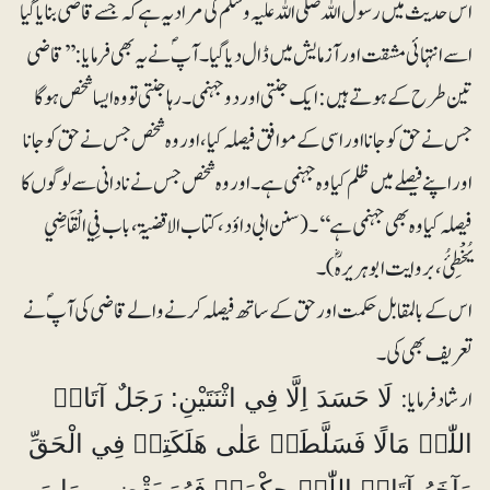
اس حدیث میں رسول اللہ صلی اللہ علیہ وسلم کی مراد یہ ہے کہ جسے قاضی بنایا گیا
اسے انتہائی مشقت اور آزمایش میں ڈال دیا گیا۔ آپ ؐ نے یہ بھی فرمایا: ’’قاضی
تین طرح کے ہوتے ہیں: ایک جنتی اور دو جہنمی۔ رہا جنتی تو وہ ایسا شخص ہوگا
جس نے حق کو جانا اور اسی کے موافق فیصلہ کیا، اور وہ شخص جس نے حق کو جانا
اور اپنے فیصلے میں ظلم کیا وہ جہنمی ہے۔ اور وہ شخص جس نے نادانی سے لوگوں کا
فیصلہ کیا وہ بھی جہنمی ہے‘‘۔ (سنن ابی داؤد، کتاب الاقضیۃ، باب فِي الْقَاضِي
یُخْطِیُٔ، بروایت ابوہریرہؓ)۔
اس کے بالمقابل حکمت اور حق کے ساتھ فیصلہ کرنے والے قاضی کی آپؐ نے
تعریف بھی کی۔
ارشاد فرمایا:
لَا حَسَدَ اِلَّا فِي اثْنَتَیْنِ: رَجَلٌ آتَاہُ
اللّٰہُ مَالًا فَسَلَّطَہُ عَلٰی ھَلَکَتِہِ فِي الْحَقِّ
وَآخَرُ آتَاہُ اللّٰہُ حِکْمَۃً فَھُوَ یَقْضِي بِھَا وَ