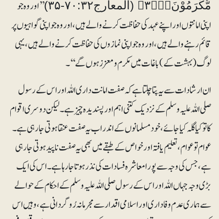
’’اور وہ جو
مُّكْرَمُوْنَ۝۳۵ۭۧ (المعارج۷۰:۳۲-۳۵)
اپنی امانتوں اور اپنے عہد کی حفاظت کرنے والے ہیں، اور وہ جو اپنی گواہیوں پر
قائم رہنے والے ہیں، اور وہ جو اپنی نمازوں کی حفاظت کرنے والے ہیں، یہی
لوگ ( بہشت کے) باغات میں مکرم و معزز ہوں گے‘‘۔
ان ارشادات سے یہ پتا چلتا ہے کہ صفت امانت داری اللہ اور اس کے رسول
صلی اللہ علیہ وسلم کے نزدیک کتنی اہم اور پسندیدہ چیز ہے۔ لیکن دوسری اقوام
کا تو کیا گلہ کیا جائے، خودمسلمانوں کے اندر اب یہ صفت عنقا ہوتی جارہی ہے۔
عوام تو عوام ، تعلیم یافتہ اور خواص کے طبقے میں بھی یہ صفت ناپید ہوتی جارہی
ہے، جس کی وجہ سے پورا معاشرہ فسادات کی نذر ہو تا جارہا ہے۔ اس کی ایک
بڑی وجہ جہاں اللہ اور اس کے رسول صلی اللہ علیہ وسلم کے احکام کے حوالے
سے ہماری عدم وفاداری اور اسلامی اقدار سے مجرمانہ رُوگردانی ہے، وہیں اس