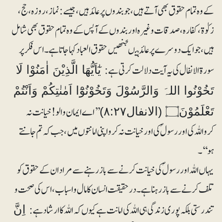
کے وہ تمام حقوق بھی آتے ہیں، جو بندوں پر عائد ہیں، جیسے: نماز، روزہ، حج،
زکوٰۃ، کفارہ، صدقات وغیرہ اور بندوں کے آپس کے وہ تمام حقوق بھی شامل
ہیں، جو ایک دوسرے پر عائد ہیںجنھیں حقوق العباد کہاجاتا ہے۔ اس فکر پر
سورۃ الانفال کی یہ آیت دلالت کرتی ہے:
يٰٓاَيُّھَا الَّذِيْنَ اٰمَنُوْا لَا
تَخُوْنُوا اللہَ وَالرَّسُوْلَ وَتَخُوْنُوْٓا اَمٰنٰتِكُمْ وَاَنْتُمْ
’’اے ایمان والو! خیانت نہ
تَعْلَمُوْنَ۝ (الانفال۸:۲۷)
کرواللہ کی اور رسولؐ کی اور خیانت نہ کرو اپنی امانتوں میں، جب کہ تم جانتے
ہو‘‘۔
یہاں اللہ اور رسولؐ کی خیانت کرنے سے باز رہنے سے مراد ان کے حقوق کو
تلف کرنے سے باز رہنا ہے۔ درحقیقت انسان کامال واسباب ، اس کی صحت و
تندرستی بلکہ پوری زندگی ہی اللہ کی امانت ہے کیوں کہ اللہ کا ارشاد ہے:
اِنَّ