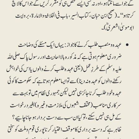
گے جو اسے مانگتا ہو، اور نہ کسی ایسے شخص ہی کو مقرر کریں گے جو اس کا لالچ
کرتا ہو‘‘۔ (صحیح ابن حبان، کتاب السیر، باب فی الخلافۃ والامارۃ ، بروایت
ابوموسیٰ اشعریؓ)۔
عہدہ و منصب طلب کرنے کا جواز: یہاں ایک مسئلے کی وضاحت
ضروری معلوم ہوتی ہے کہ مذکورہ بالا احادیث اور رسول پاک صلی اللہ
علیہ وسلم کے طرزِعمل (یعنی عہدہ طلب کرنے والوں یا اس کی خواہش
رکھنے والوں کو عہدہ نہ دینا ) سے تو ایسا معلوم ہوتا ہے کہ حکومت کا کوئی
عہدہ خود طلب کرنا جائز ہی نہیں لیکن جمہوری نظام میں توبہت سے
سرکاری مناصب (مختلف شعبوں کی ملازمت وغیرہ ) بغیر درخواست
کے مل ہی نہیں سکتے، تو کیا ان سب سے دست بردار ہوجانا چاہیے ؟
ظاہر ہے کہ دست برداری کا موقف اختیار کرنا پوری قوم وملت کو سختی