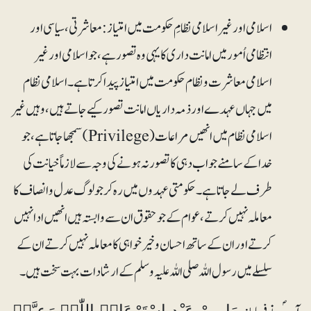
اسلامی اور غیراسلامی نظامِ حکومت میں امتیاز:معاشرتی، سیاسی اور
انتظامی اُمور میں امانت داری کا یہی وہ تصور ہے، جو اسلامی اور غیر
اسلامی معاشرت و نظام حکومت میں امتیاز پیدا کرتا ہے۔ اسلامی نظام
میں جہاں عہدے اور ذمہ داریاں امانت تصور کیے جاتے ہیں، وہیں غیر
اسلامی نظام میں انھیں مراعات (Privilege) سمجھا جاتا ہے، جو
خدا کے سامنے جواب دہی کا تصور نہ ہونے کی وجہ سے لازماً خیانت کی
طرف لے جاتا ہے۔ حکومتی عہدوں میں رہ کر جو لوگ عدل و انصاف کا
معاملہ نہیں کرتے، عوام کے جو حقوق ان سے وابستہ ہیں انھیں ادا نہیں
کرتے اور ان کے ساتھ احسان و خیرخواہی کا معاملہ نہیں کرتے ان کے
سلسلے میں رسول اللہ صلی اللہ علیہ وسلم کے ارشادات بہت سخت ہیں۔
مَا مِنْ عَبْدٍ اسْتَرْعَاہُ اللّٰہُ رَعِیَّۃً