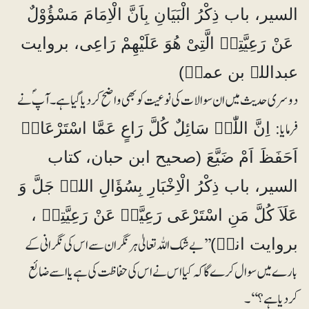
السیر، باب ذِکْرُ الْبَیَانِ بِاَنَّ الْاِمَامَ مَسْؤُوْلٌ
عَنْ رَعِیَّتِہِ الَّتِیْ ھُوَ عَلَیْھِمْ رَاعِی، بروایت
عبداللہ بن عمرؓ)
دوسری حدیث میں ان سوالات کی نوعیت کو بھی واضح کردیا گیا ہے۔ آپؐ نے
فرمایا:
اِنَّ اللّٰہَ سَائِلٌ کُلَّ رَاعٍ عَمَّا اسْتَرْعَاہُ
اَحَفَظَ اَمْ ضَیَّعَ (صحیح ابن حبان، کتاب
السیر، باب ذِکْرُ الْاِخْبَارِ بِسُؤَالِِ اللہِ جَلَّ وَ
عَلَاَ کُلَّ مَنِ اسْتَرْعَی رَعِیَّۃً عَنْ رَعِیَّتِہِ ،
’’بے شک اللہ تعالیٰ ہر نگران سے اس کی نگرانی کے
بروایت انسؓ)
بارے میں سوال کرے گا کہ کیا اس نے اس کی حفاظت کی ہے یا اسے ضائع
کردیا ہے؟‘‘۔