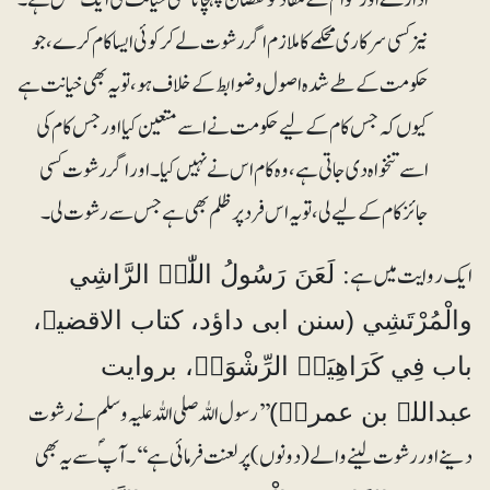
نیز کسی سرکاری محکمے کا ملازم اگر رشوت لے کر کوئی ایسا کام کرے، جو
حکومت کے طے شدہ اصول و ضوابط کے خلاف ہو، تو یہ بھی خیانت ہے
کیوں کہ جس کام کے لیے حکومت نے اسے متعین کیا اور جس کام کی
اسے تنخواہ دی جاتی ہے، وہ کام اس نے نہیں کیا۔ اور اگر رشوت کسی
جائز کام کے لیے لی، تو یہ اس فرد پر ظلم بھی ہے جس سے رشوت لی۔
ایک روایت میں ہے:
لَعَنَ رَسُولُ اللّٰہِ الرَّاشِي
والْمُرْتَشِي (سنن ابی داؤد، کتاب الاقضیۃ،
باب فِي کَرَاھِیَۃِ الرِّشْوَۃِ، بروایت
’’رسول اللہ صلی اللہ علیہ وسلم نے رشوت
عبداللہ بن عمروؓ)
دینے اور رشوت لینے والے (دونوں) پر لعنت فرمائی ہے‘‘۔ آپؐ سے یہ بھی