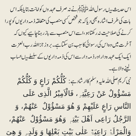
اس حدیث میںرسول اللہﷺ نے نہ صرف عہدوں کو امانت بتایا بلکہ اس
بات کی طرف اشارہ بھی دیا کہ جو شخص کسی منصب کی متعلقہ ذمہ داریوں کو پورا
کرنے کی صلاحیت نہ رکھتا ہو، اسے اس منصب سے باز رہنا چاہیے کیوں کہ
آخرت میں وہ اس کی رسوائی کا سبب بن سکتا ہے۔ بروز جزا اللہ رب العزت
ایک ایک عہدہ دار اور ذمہ دار سے اس کی ذمہ داریوں کے سلسلے میںحساب
لینے والا ہے۔
نبی کریم صلی اللہ علیہ وسلم کا ارشاد ہے:
کُلُّکُمْ رَاعٍ وَ کُلُّکُمْ
مَسْؤُولٌ عَنْ رَعِیَّتِہِ، فَالْاَمِیْرُ الَّذِی عَلَی
النَّاسِ رَاعٍ عَلَیْھِمْ وَ ھُوَ مَسْؤُوْلٌ عَنْھُمْ، وَ
الرَّجُلُ رَاعِی اَھْلَ بَیْتِہٖ وَھُوَ مَسْؤُوْلٌ عَنْھُمْ،
وَالْمَرْاَۃُ رَاعِیَۃٌ عَلٰی بَیْتِ بَعْلِھَا وَ وَلَدِہِ وَ ھِیَ