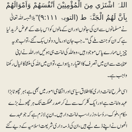
اللہَ اشْتَرٰي مِنَ الْمُؤْمِنِيْنَ اَنْفُسَھُمْ وَاَمْوَالَھُمْ
’’بلاشبہہ اللہ تعالیٰ
بِاَنَّ لَھُمُ الْجَنَّۃَ ط (التوبۃ ۹:۱۱۱)
نے مسلمانوں سے ان کی جانوں اور ان کے مالوں کو اس بات کے عوض خرید لیا
ہے کہ ان کو جنت ملے گی‘‘۔ جب جان اور مال دونوںبک گئے، تواب جو یہ
چیزیںہمارے پاس موجود ہیں، وہ اللہ کی امانت ہی ہوئیں اور اللہ نے اپنی
عنایت سے ان میں تصرف کا اختیار دیا ہوا ہے، تو ان میں اللہ کی منشا کا خیال رکھنا
واجب ہے۔
اسی طرح امانت داری کا اطلاق سیاسی اور انتظامی امور میں بھی ہے؛ ہر چھوٹا بڑا
عہدہ امانت ہے اور ایک کلرک سے لے کر صدر مملکت تک ہر چھوٹے بڑے
حکام، ملوک، رؤسا، وزرا، سب امانت دار ہیں۔ ان پر لازم ہے کہ جو عہدے
انھوں نے اپنے ذمے لیے ہیں، ان کی ذمہ داری شریعت اسلامیہ کے دیے گئے