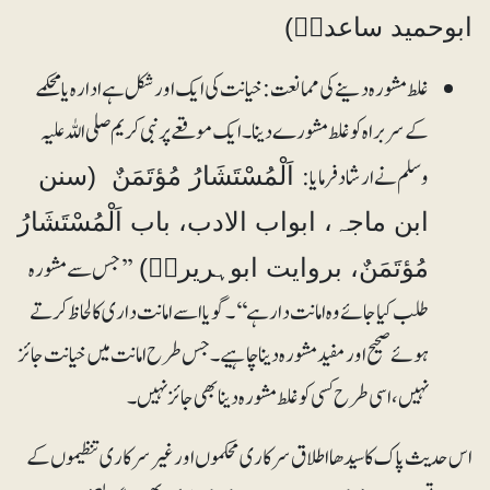
ابوحمید ساعدیؓ)
غلط مشورہ دینے کی ممانعت: خیانت کی ایک اور شکل ہے ادارہ یا محکمے
کے سربراہ کو غلط مشورے دینا۔ ایک موقعے پرنبی کریم صلی اللہ علیہ
وسلم نے ارشاد فرمایا:
اَلْمُسْتَشَارُ مُؤتَمَنٌ (سنن
ابن ماجہ، ابواب الادب، باب اَلْمُسْتَشَارُ
’’جس سے مشورہ
مُؤتَمَنٌ، بروایت ابوہریرہؓ)
طلب کیا جائے وہ امانت دار ہے ‘‘۔ گویا اسے امانت داری کالحاظ کرتے
ہوئے صحیح اور مفید مشورہ دینا چاہیے۔ جس طرح امانت میں خیانت جائز
نہیں، اسی طرح کسی کو غلط مشورہ دینا بھی جائز نہیں۔
اس حدیث پاک کا سیدھا اطلاق سرکاری محکموں اور غیر سرکاری تنظیموں کے