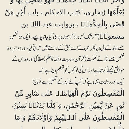
یُعَلِّمُھَا (بخاری، کتاب الاحکام ، باب أَجْرِ مَنْ
قَضَی بِالْحِکْمَۃِ ، بروایت عبد اللہ بن
’’رشک بس دو آدمیوں پر ہی کیا جانا چاہیے۔ ایک وہ شخص
مسعودؓ)
جسے اللہ نے مال دیا پھر اس نے اسے حق کے راستے میں خرچ کیا، اور دوسرا وہ
شخص جسے اللہ نے حکمت (قرآن ، حدیث و فقہ کا علم) عطا کی اور وہ اس کے
موافق فیصلے کرتا ہے اور اس کی لوگوں کو تعلیم دیتا ہے‘‘۔
ایک اور روایت میں ہے کہ آپؐ نے ان کے تعلق سے فرمایا:
الْمُقْسِطُونَ یَوْمَ الْقِیَامَۃِ عَلٰی مَنَابِرٍ مِّنْ
نُورٍ عَنْ یَّمِیْنِ الرَّحْمٰنِ، وَ کِلْتَا یَدَیْہِ یَمِیْنٌ،
الْمُقْسِطُونَ عَلٰی اَہْلِیْھِمْ وَاَوْلَادَھُمْ وَ مَا