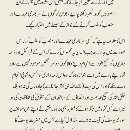
میں ڈالنے سے تعبیر کیا جائے گا۔ ہمیں اس سلسلے میں فقہا کے ان
اصولوں کومدنظر رکھنا چاہیے، جو ان لوگوں نے سرکاری عہدے اور
منصب کو طلب کرنے کے جواز کے سلسلے میں اختیار کیے۔
اس کا خلاصہ یہ ہے کہ کسی سرکاری عہدے اور منصب کو طلب کرنا اس
صورت میں جائزہے جب انسان یہ محسوس کرے کہ اس کے فرائض اور ذمہ
داریوں کو صحیح طور سے انجام دینے والا کوئی دوسرا شخص موجود نہیں ہے، اور
خود اپنے بارے میں اسے اندازہ ہو کہ وہ اس ذمہ داری کو بحسن و خوبی انجام
دے سکے گا اور اس کی نیت (جسے اللہ ہی بہتر جانتا ہے) جاہ و مال کی نہ ہو بلکہ
خلق اللہ کی صحیح خدمت اور انصاف کے ساتھ ان کے حقوق کی حفاظت کی ہو ۔
نیز اسے کسی گناہ میں مبتلا ہونے کا خطرہ بھی نہ ہو۔ فقہا نے اپنے اس موقف پر
سورئہ یوسف کی آیت ۵۵ سے استدلال کیا ہے جس میں حضرت یوسفؑ کا