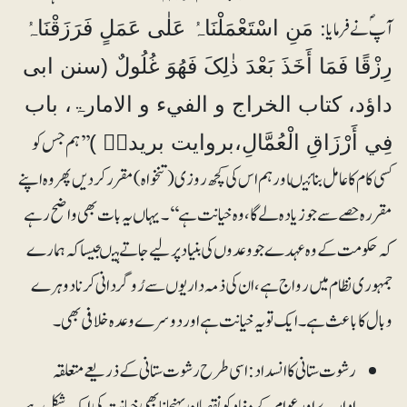
آپ ؐنے فرمایا:
مَنِ اسْتَعْمَلْنَاہُ عَلٰی عَمَلٍ فَرَزَقْنَاہُ
رِزْقًا فَمَا أَخَذَ بَعْدَ ذٰلِکَ فَھُوَ غُلُولٌ (سنن ابی
داؤد، کتاب الخراج و الفيء و الامارۃ، باب
’’ہم جس کو
فِي أَرْزَاقِ الْعُمَّالِ،بروایت بریدہؓ )
کسی کام کا عامل بنائیںاور ہم اس کی کچھ روزی (تنخواہ) مقرر کردیں پھر وہ اپنے
مقرر ہ حصے سے جو زیادہ لے گا، وہ خیانت ہے‘‘۔ یہاں یہ بات بھی واضح رہے
کہ حکومت کے وہ عہدے جو وعدوں کی بنیاد پر لیے جاتے ہیںجیسا کہ ہمارے
جمہوری نظام میں رواج ہے، ان کی ذمہ داریوں سے رُوگردانی کرنادوہرے
وبال کا باعث ہے۔ ایک تو یہ خیانت ہے اور دوسرے وعدہ خلافی بھی۔
رشوت ستانی کا انسداد: اسی طرح رشوت ستانی کے ذریعے متعلقہ
ادارے اور عوام کے مفاد کو نقصان پہنچانا بھی خیانت کی ایک شکل ہے۔