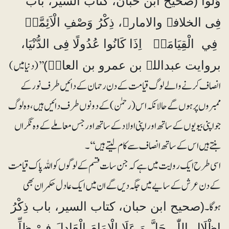
وَلُّوا (صحیح ابن حبان، کتاب السیر، باب
فِی الخلافۃ والامارۃ، ذِکْرُ وَصْفِ الْاَئِمَّۃِ
فِي الْقِیَامَۃِ اِذَا کَانُوا عُدُولًا فِی الدُّنْیَا،
’’(دنیا میں )
بروایت عبداللہ بن عمرو بن العاصؓ)
انصاف کرنے والے لوگ قیامت کے دن رحمان کے دائیں طرف نور کے
ممبروں پر ہوں گے حالانکہ اس (رحمٰن) کے دونوں طرف دائیں ہیں، وہ لوگ
جو اپنی بیویوں کے ساتھ اور اپنی اولاد کے ساتھ اور جس معاملے کے وہ نگراں
بنتے ہیں اس کے ساتھ انصاف سے کام لیتے ہیں‘‘۔
اسی طرح ایک روایت میں ہے کہ جن سات قسم کے لوگوں کو اللہ پاک قیامت
کے دن عرش کے سایے میں جگہ دیں گے ان میں ایک عادل حکمران بھی
ہوگا۔
(صحیح ابن حبان، کتاب السیر، باب ذِکْرُ
اِظْلَالِ اللّٰہِ جَلَّ وَ عَلَا الْاِمَامَ الْعَادِلَ فِیْ ظِلِّہِ