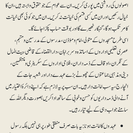
اصولوں کی روشنی میں پوری کریں۔ ان سے عوام کے جو حقوق وابستہ ہیں، ان کا
خیال رکھیں اور ان میں کسی قسم کی خیانت نہ کریں۔ ان میں جو کوئی بھی خیانت
کا مرتکب ہوگا،گنہگارٹھیرے گا اور بوقت حساب پکڑا جائے گا۔
اسی طرح مسجدوں کے متولی، امام و مؤذن، مدرسوں کے مدرسین و مہتمم،
عصری تعلیمی اداروں کے اساتذہ و سربراہان، دار القضاء کے قاضی، بیت المال
کے نگران، اوقاف کے ذمہ داران، فلاحی اداروں کے سکریٹری و منتظمین،
دینی و مذہبی جماعتوں کے چھوٹے بڑے عہدے دار اور شعبہ جات کے
انچارج، یہ سب امانت دار ہیں۔ ان سب پر یہ لازم ہے کہ اپنے دائرۂ اختیار میں
آنے والی ذمہ داریوں کو حسن و خوبی کے ساتھ ادا کریں بصورت دیگر اللہ کے
سامنے جواب دہی کے لیے تیار رہیں۔
عہدوں کا امانت ہونا: یہ بات صرف منطقی طور پر ہی نہیں بلکہ رسول