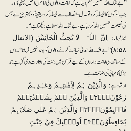
’’بے شک اللہ تمھیں حکم دیتا ہے کہ امانت والوں کی امانتیں انھیں پہنچاؤ اور
جب لوگوں کا فیصلہ کرو تو عدل و انصاف سے فیصلہ کرو، یقیناً وہ بہتر چیز ہے جس
کی نصیحت تمھیں اللہ کررہا ہے، بے شک اللہ سنتا ہے دیکھتا ہے‘‘۔
نیز فرمایا:
اِنَّ اللّٰہَ لَا یُحِبُّ الْخَآئِنِیْنَ (الانفال
’’بے شک اللہ تعالیٰ خیانت کرنے والوں کو پسند نہیں فرماتا‘‘۔ اس
۸:۵۸)
کے ساتھ ہی امانت داروں کے لیے قرآن میں جنت کی بشارت دی گئی ہے جو
بڑی کامیابی کی ضمانت ہے۔
ارشاد ہے:
وَالَّذِيْنَ ہُمْ لِاَمٰنٰتِہِمْ وَعَہْدِہِمْ
رٰعُوْنَ۝۳۲۠ۙ وَالَّذِيْنَ ہُمْ بِشَہٰدٰتِہِمْ
قَاۗىِٕمُوْنَ۝۳۳۠ۙ وَالَّذِيْنَ ہُمْ عَلٰي صَلَاتِہِمْ
يُحَافِظُوْنَ۝۳۴ۭ اُولٰۗىِٕكَ فِيْ جَنّٰتٍ