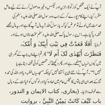
آپؐ نے ایک شخص کو زکوٰۃ، جزیہ اور ٹیکس وغیرہ وصول کرنے کے لیے عامل
مقرر کیا۔ اپنے کام پورے کرکے جب وہ رسول اللہ صلی اللہ علیہ وسلم کی
خدمت میں لوٹے تو عرض کیا کہ یارسولؐ اللہ ! یہ مال آپؐ کا ہے اور یہ مال مجھے
تحفہ دیا گیا ہے۔ اس پر رسول پاک صلی اللہ علیہ وسلم سخت نالاں ہوئے اور
فرمایا:
أَفَلَا قَعَدْتَّ فِي بَیْتِ أَبِیْکَ وَ أُمِّکَ،
’’پھر تم اپنے ماں باپ کے گھر ہی
فَنَظَرْتَ أَیُھْدٰی لَکَ أَم لَا
میں کیوں نہیںبیٹھے رہے اور پھر دیکھتے کہ تمھیں کوئی تحفہ دیتا ہے یا
نہیں؟‘‘۔ آپؐ نے اتنے ہی پر اکتفا نہیں کیا بلکہ مسجد میںخطبہ دیا اور اللہ کی حمد و
ثنا کے بعد ان ہی باتوں کا مجلس عام میں اعادہ کیا اور لوگوں کو خیانت کے وبال
سے خوف دلایا۔
(بخاری، کتاب الایمان و النذور،
باب کَیْفَ کَانَتْ یَمِیْنُ النَّبِيِّ ، بروایت