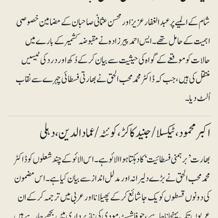
شام کے المیے پر عبدالغفار عزیز اور محسن عثمانی صاحبان کے مضامین خصوصی
اہمیت کے حامل تھے۔ ایس احمد پیرزادہ نے مقبوضہ کشمیر کے بارے میں
حالات کو موقعے کے گواہ کی حیثیت سے بیان کرکے دُکھ اور درد کی ٹیسیں
منتقل کی ہیں، جب کہ ڈاکٹر محمد محب الحق نے بھارتی فسطائی چہرے سے نقاب
اُلٹ دیا ۔
اکبر محمود ، ٹیکسلا/ جنید کاکڑ ، کوئٹہ/عمادالدین ،دہلی
بھارت ’برہمنی فسطائیت‘ کا دہکتا ہوا الائو ہے۔ اس الائو کے چند شعلوں کو ڈاکٹر
محمد محب الحق نے بڑے دلیرانہ اور مدلل انداز سے بیان کیا ہے۔ اس مضمون
کی دونوں قسطوں کو یک جا شائع کرکے پھیلانا اور عربی میں ترجمہ کر کے ان
عربوں تک پہنچانا چاہیے، جو فاشسٹ مودی کی نازبرداری میں بچھے جارہے ہیں۔