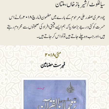
سیالکوٹ / شیرباز خاں، ملتان
چودھری صفدر علی مرحوم کے بارے میں مضمون (مارچ ۲۰۱۸ء) نے اس
حسرت کو کئی درجے بڑھا دیا کہ ہم ایسے قیمتی افراد کی صحبتوں سے محروم رہتے
ہیں، اور جب وہ چلے جاتے ہیں تو اُداس کر جاتے ہیں۔
مئی ۲۰۱۸
فہرست مضامین