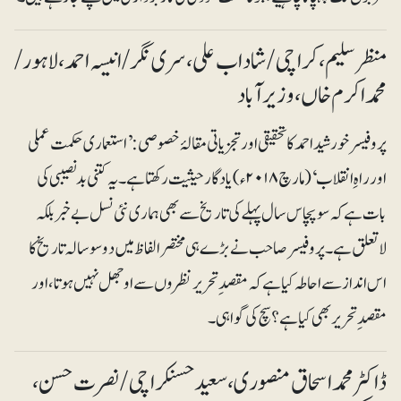
منظرسلیم ، کراچی/شاداب علی ، سری نگر /انیسہ احمد ، لاہور/
محمد اکرم خاں ،وزیرآباد
پروفیسر خورشیداحمد کا تحقیقی اور تجزیاتی مقالۂ خصوصی : ’استعماری حکمت عملی
اور راہِ انقلاب‘ (مارچ ۲۰۱۸ء) یادگار حیثیت رکھتا ہے۔ یہ کتنی بدنصیبی کی
بات ہے کہ سو پچاس سال پہلے کی تاریخ سے بھی ہماری نئی نسل بے خبر بلکہ
لاتعلق ہے۔ پروفیسر صاحب نے بڑے ہی مختصر الفاظ میں دو سو سالہ تاریخ کا
اس انداز سے احاطہ کیا ہے کہ مقصد ِ تحریر نظروں سے اوجھل نہیں ہوتا، اور
مقصد ِ تحریر بھی کیا ہے؟ سچ کی گواہی۔
ڈاکٹر محمداسحاق منصوری، سعید حسنکراچی/ نصرت حسن ،