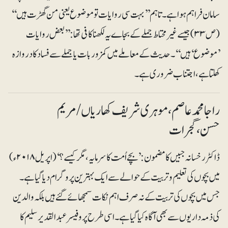
سامان فراہم ہوا ہے۔ تاہم ’’بہت سی روایات تو موضوع یعنی من گھڑت ہیں‘‘
(ص ۳۳) جیسے غیرمحتاط جملے کے بجاے یہ لکھنا کافی تھا: ’’بعض روایات
’موضوع‘ ہیں‘‘۔ حدیث کے معاملے میں کمزور بات یا جملے سے فساد کا دروازہ
کھلتا ہے، اجتناب ضروری ہے۔
راجا محمد عاصم ، موہری شریف کھاریاں/ مریم
حسن،گجرات
ڈاکٹر رخسانہ جبیں کا مضمون: ’بچے اُمت کا سرمایہ، مگر کیسے؟‘(اپریل ۲۰۱۸ء)
میں بچوں کی تعلیم و تربیت کے حوالے سے ایک بہترین پروگرام دیا گیا ہے۔
جس میں بچوں کی تربیت کے نہ صرف اہم نکات سمجھائے گئے ہیں بلکہ والدین
کی ذمہ داریوں سے بھی آگاہ کیا گیا ہے۔اسی طرح پروفیسر عبدالقدیر سلیم کا