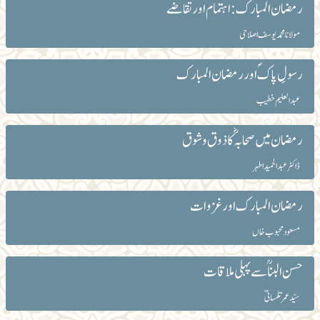
رمضان المبارک :اہتمام اور تقاضے
مولانا محمد یوسف اصلاحی
رسولِ پاکؐ اور رمضان المبارک
عبدالعلیم خطیب
رمضان میں صحابہؓ کا ذوق و شوق
ڈاکٹر عبدالحمید اطہر
رمضان المبارک اور غزوات
مسعود محبوب خاں
حسن البنا ؒسے پہلی ملاقات
سیّد عمر تلمسانی ؒ