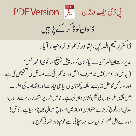
ڈاکٹر رحیم الدین ، پشاور/عمرنواز ، حیدرآباد
مدیر ترجمان القرآن نے ’پاکستان کو درپیش چیلنج اور قومی لائحہ عمل‘
(اپریل ۲۰۱۸ء) میں نہ صرف دانش ورانہ گہرائی سے مسائل کی تشخیص کی ہے
اور مسائل کا حل بتایا ہے، بلکہ پاکستان کی سیاسی قیادت اور انتظامیہ کی فطرت
میں چھپی خرابیوں کی بھی نشان دہی کی ہے۔ خاص طور پر مقتدر سیاست دانوں،
عدلیہ اور فوج کو بڑے متوازن انداز میں اصلاحِ احوال کا پیغام دیا ہے۔ کاش!
ہمارے اہلِ قلم اسی دیانت اور سچائی سے قوم کی رہنمائی کریں۔