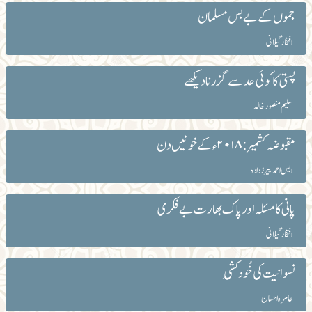
جموں کے بے بس مسلمان
افتخار گیلانی
پستی کا کوئی حد سے گزرنا دیکھے
سلیم منصور خالد
مقبوضہ کشمیر : ۲۰۱۸ءکے خونیں دن
ایس احمد پیرزدادہ
پانی کا مسئلہ اور پاک بھارت بے فکری
افتخار گیلانی
نسوانیت کی خُودکُشی
عامرہ احسان