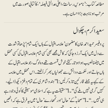
مطالعہ کتاب: ’ناموسِ رسالتؐ، اعلیٰ عدالتی فیصلہ‘ ، کا کتابی صورت میں
مرتب ہونا بہت بڑا احسان ہے۔
سعید اکرم ، چکوال
پروفیسر حمید احمد خان کا مضمون ’علّامہ اقبال کے ہاں ایک شام‘ پڑھا تو شدت
سے د ل میں ایک آرزو جاگی کہ کاش مجھے بھی کسی شام علّامہ اقبال کی کسی محفل
میں بیٹھنا نصیب ہوا ہوتا۔ کتنے خوش قسمت تھے وہ لوگ، جو علّامہ اقبال کے
ہاں جاتے اور حکمت و دانش سے جھولیاں بھر کر اُٹھتے۔ اس محفل میں علّامہ
کے کہے یہ جملے قارئین تازہ کرلیں: l’’ہندو شاعری کے تمام دفتر دیکھ ڈالیے،
کہیں گرمی نہیں ملے گی‘‘۔ l’’حقیقت یہ ہے کہ اسلامی موسیقی کا کوئی وجود ہے
ہی نہیں…‘‘۔ l’’صحابہؓ کے ’حال‘ اور تمھارے ’حال‘ میں یہ فرق ہے کہ انھیں