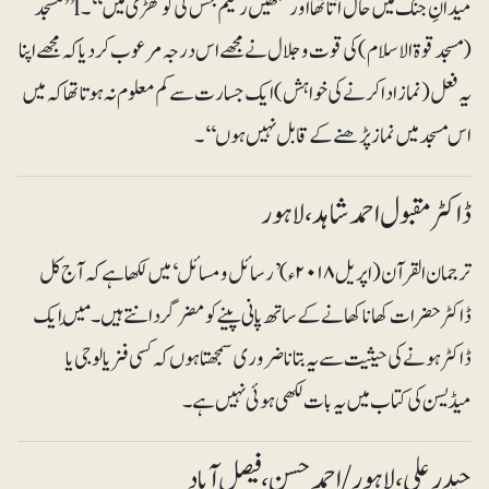
میدانِ جنگ میں حال آتا تھا اور تمھیں رحیم بخش کی کوٹھڑی میں‘‘۔ l’’مسجد
(مسجد قوۃ الاسلام) کی قوت و جلال نے مجھے اس درجہ مرعوب کر دیا کہ مجھے اپنا
یہ فعل (نماز ادا کرنے کی خواہش) ایک جسارت سے کم معلوم نہ ہوتا تھا کہ میں
اس مسجد میں نماز پڑھنے کے قابل نہیں ہوں‘‘۔
ڈاکٹر مقبول احمد شاہد ، لاہور
ترجمان القرآن (اپریل ۲۰۱۸ء) ’رسائل و مسائل‘ میں لکھا ہے کہ آج کل
ڈاکٹر حضرات کھانا کھانے کے ساتھ پانی پینے کو مضر گردانتے ہیں۔ مَیں ایک
ڈاکٹر ہونے کی حیثیت سے یہ بتانا ضروری سمجھتا ہوں کہ کسی فزیالوجی یا
میڈیسن کی کتاب میں یہ بات لکھی ہوئی نہیں ہے۔
حیدرعلی ، لاہور/احمد حسن ، فیصل آباد