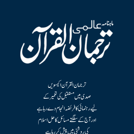
ترجمان القرآن اکیسویں
صدی میں مستقبل کی تعمیر کے
لیے رہنمائی کا فریضہ انجام دے رہا ہے
اور آج کے سلگتے مسائل کا حل اسلام
کی روشنی میں پیش کر رہا ہے