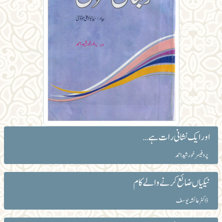
اورایک نشانی رات ہے…
پروفیسر خورشید احمد
نیکیاں ضائع کرنے والے کام
ڈاکٹر عائشہ یوسف