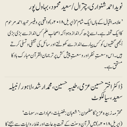
نوید احمد شنواری ، چترال/سعید محمود ، بہاول پور
’علّامہ اقبال کے ہاں ایک شام‘ (اپریل ۲۰۱۸ء) واقعی پروفیسر حمید احمد مرحوم
کا ایک تحفہ ہے۔ اسے پڑھ کر اندازہ ہوا کہ اصحابِ علم کس انداز سے بڑی بڑی
اُلجھی گتھیوں کو کس پیارے انداز سے کھولتے اور سائل کی تشفی و تسلی کرتے
ہیں۔ اس وسعت ِ نظر اور وسعت ِ پیش کش پر ترجمان القرآن مبارک باد کا
مستحق ہے۔
ڈاکٹر اختر حسین عزمی ، طیبہ حسین، محمد ارشد ،لاہور/ نبیلہ
سعید ، سیالکوٹ
محترمہ زبیدہ عزیز کا مضمون : ’شعبان: فضیلت، عبادات، رسومات ‘
(اپریل ۲۰۱۸ء) میں قرآن و سنت کے تحت بدعات اور غلط روایات سے بچنے کا