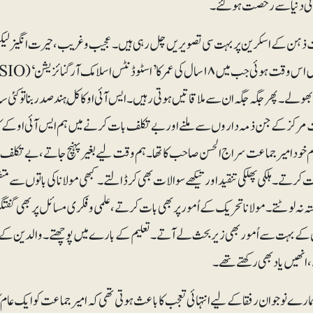
انی دنیا سے رخصت ہوگئے۔
ہن کے اسکرین پر بہت سی تصویریں چل رہی ہیں۔ عجیب و غریب ، حیرت انگیز لیکن
بھولے۔ پھر جگہ جگہ ان سے ملاقاتیں ہوتی رہیں۔ ایس آئی او کا کُل ہند صدر بنا تو ک
مرکز کے جن ذمہ داروں سے ملنے اور بے تکلف بات کرنے میں ہم ایس آئی او کے کار
ام خود امیرجماعت سراج الحسن صاحب کا تھا۔ ہم وقت لیے بغیر پہنچ جاتے، بے تکلف 
 کرتے۔ ہلکی پھلکی تنقید اور تیکھے سوالات بھی کرڈالتے۔ کبھی مولانا کی باتوں سے
ستہ نہ لوٹتے۔ مولانا تحریک کے اُمور پر بھی بات کرتے، علمی و فکری مسائل پر بھی گف
کے بہت سے اُمور بھی زیربحث لے آتے۔ تعلیم کے بارے میں پوچھتے۔ والدین کے 
 انھیں یاد بھی رکھتے تھے۔
مارے نوجوان رفقا کے لیے انتہائی تعجب کا باعث ہوتی تھی کہ امیرجماعت کو ایک عام 