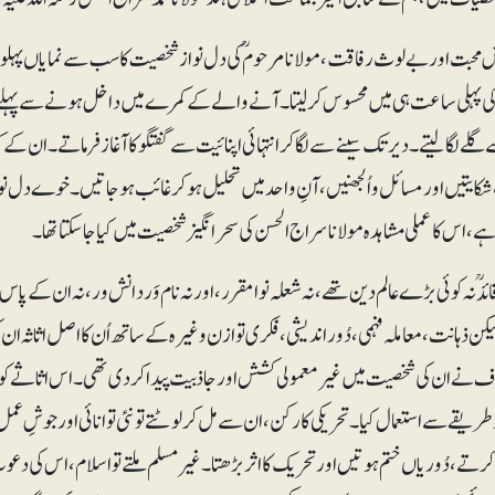
محبت اور بے لوث رفاقت، مولانا مرحومؒ کی دل نواز شخصیت کا سب سے نمایاں پہلو تھ
ی پہلی ساعت ہی میں محسوس کرلیتا۔ آنے والے کے کمرے میں داخل ہونے سے پہل
لے لگا لیتے۔ دیر تک سینے سے لگا کر انتہائی اپنائیت سے گفتگو کا آغاز فرماتے۔ ان ک
ایتیں اور مسائل و اُلجھنیں، آنِ واحد میں تحلیل ہوکر غائب ہوجاتیں۔ خوے دل
ے، اس کا عملی مشاہدہ مولانا سراج الحسن کی سحرانگیز شخصیت میں کیا جاسکتا تھا۔
دؒ نہ کوئی بڑے عالم دین تھے، نہ شعلہ نوا مقرر، اور نہ نام وَر دانش ور، نہ ان کے پا
کن ذہانت ، معاملہ فہمی، دُوراندیشی، فکری توازن وغیرہ کے ساتھ اُن کا اصل اثاثہ ان 
 نے ان کی شخصیت میں غیرمعمولی کشش اور جاذبیت پیدا کردی تھی۔ اس اثاثے کو 
طریقے سے استعمال کیا۔ تحریکی کارکن، ان سے مل کر لوٹتے تو نئی توانائی اور جوشِ عم
 کرتے،دُوریاں ختم ہوتیں اور تحریک کااثر بڑھتا۔ غیرمسلم ملتے تو اسلام، اس کی 