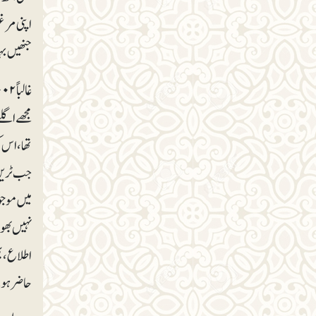
اپنی مرغ
جنھیں ب
مجھے اگل
تھا، اس 
جب ٹرین 
میں موجود
نہیں بھول
اطلاع، پ
حاضر ہونے