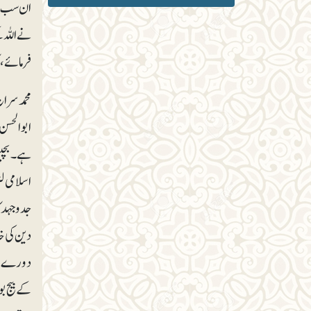
ان سب نت
نے اللہ 
فرمائے، 
محمد سرا
ہے۔ بچپن
اسلامی ل
دین کی خ
دورے شرو
کے بیج بو