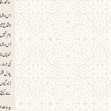
ساتھ، ف
اس وقت ذ
نام نہیں 
اُس وقت 
نمایاں ن
کی جسارت
یا دل شک
زندگیوں 
سے کہتے،
یہ بات ہ