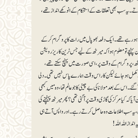
کرتے۔یہ سب بھی تعلقات کے استحکام کے انوکھے انداز تھے،
 دورے ہورہے تھے۔ ایک دفعہ بھوپال میں رات کا پروگرام کرکے
ہنچے تو معلوم ہوا کہ میرٹھ کے لیے جس ٹرین کا ریزرویشن
یرٹھ، پروگرام کے وقت پر، اسی صورت میں پہنچ سکتے تھے،
سے مکمل ہوجائے لیکن کار اس وقت ہمارے پاس نہیں تھی۔ دلی
 اس کے بعد مولانا کی بے چینی کا جو عالم تھا، وہ مَیں کبھی
ٓیا کہ کیا مرکز کی گاڑی وقت پر آگئی تھی؟ پھر میرٹھ پہنچنے کی
لاع، یہ سب اطلاعات وہ حاصل کرتے رہے۔ اور واپس آتے ہی
نداز اللہ اللہ!