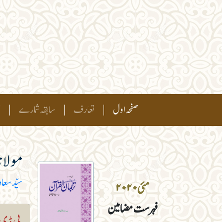
(current)
صفحہ اول
|
تعارف
|
سابقہ شمارے
|
ہ
مولان
سیّد سعاد
مئی ۲۰۲۰
فہرست مضامین