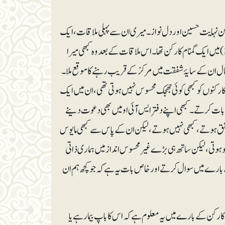
 نہایت حسین اور دل نواز۔ میری ان سے پہلی ملاقات، ایک
اجتماع میں اس وقت ہوئی جب میں ۱۸سال کی عمر کا ’اسٹوڈنٹس اسلامک آرگنائزیشن‘ (SIO)میں ایک گمنام کارکن تھا۔ اس ملاقات کے بعد وہ کبھی میرا
ئی سال ان کے سایۂ شفقت میں مرکز کے قریب رہنے کا موقع ملا۔
کنوں کو کبھی کوئی جھجک محسوس نہیں ہوتی تھی، ان میں ایک
بات کرتے۔ کبھی اپنے دفتر ایس آئی او میں بھی دعوت دینے
 متفق ہوتے، کبھی نہیں ہوتے، لیکن ان کے پاس سے کبھی مایوس
تگو ہوتی، لیکن ساتھ ہی بڑے غیرمحسوس انداز میں ہماری ذاتی
بارے میں سوال کرتے اور خاص بات یہ ہے کہ جو کچھ ہم ان
کارکن کے بارے میں یہ معلوم ہے کہ اس کا باپ بیمار ہے یا