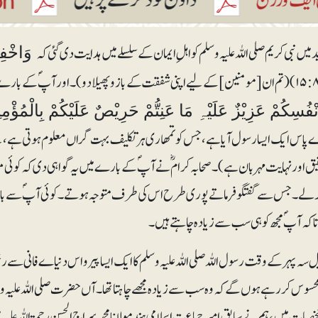
ید میں نبی کریم صلی اللہ علیہ وسلم کو اہلِ ایمان کے سلسلے میں ہدایت دی گئی کہ
وَاخْفِضْ
نْفُسِكُمْ عَزِيْزٌ عَلَيْہِ مَا عَنِتُّمْ حَرِيْصٌ عَلَيْكُمْ بِالْمُؤْمِنِي
پاس ایک ایسا رسول آیا ہے، جس کو تمھاری ہرتکلیف بہت گراں معلوم ہوتی ہے، جس
فیق اور نہایت مہربان ہے)۔ صحابہ کرامؓ نے آپؐ کے بارے میں یہ گواہی دی کہ کوئی م
رلے۔ جس سے گفتگو فرماتے پوری طرح اس کی طرف متوجہ ہوتے۔ کوئی آپؐ سے بات ک
ا کہ آپؐ مجھ کو ہی سب سے زیادہ چاہتے ہیں۔
ل سہ پہر کے وقت رسول اللہ صلی اللہ علیہ وسلم کا ایک ایسا پیرو اس دنیاے فانی
حسوس کر رہے ہوں گے کہ وہ سب سے زیادہ مجھے چاہتا تھا۔ آں حضرت صلی اللہ علیہ وسل
صیات میں، ہم نے سابق امیرجماعت اسلامی ہند مولانا محمد سراج الحسن رحمۃ اللہ علیہ 