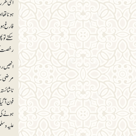
اسی طرح 
ہونا تھا 
فارغ ہون
سکتے تو 
رخصت کرد
انھیں رو
مرضی کے 
ناشائستہ 
فون آگیا
ہونے کی ت
علیہ وسل