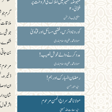
مقبوضہ کشمیر میں املاک کی فروخت پر
فتویٰ-۲
گرم جوش 
مفتی منیب الرحمٰن
ملاقات ک
کورونا وائرس ،فقہی مسائل اور فتاویٰ
جوشی سے گ
مولانا محمد رضی الاسلام ندوی
شکوے، شک
بن جاتی ہ
مدد کرنے والے خوش نصیب!
مولانا محمد رضی الاسلام ندوی
مرحوم قائ
ذخیرہ۔ لی
رمضان المبارک اور ہم!
ان اوصاف
سیّد منور حسن
شان دار 
مولانا محمدسراج الحسن مرحوم
اثر قبول
سیّد سعادت اللہ حسینی