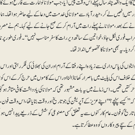
کا ایک واقعہ چند سال پہلے اس وقت پیش آیا، جب مولانا کو امارت سے فارغ ہوئے کا
اور مَیں انھیں لے کر ، حیدرآباد سے مولانا کی خدمت میں دعا کے لیے حاضر ہوا تھا۔
ے کے بعد، مولانا نے پہلے رات میں آرام کرکے صبح جانے کے لیے کہا۔ہم نے مصروف
پھر اب فوری نکل جاؤ، خواتین کے ساتھ دیر رات کا سفر مناسب نہیں‘‘۔ فوری طور پر ناش
یا۔ یہ بھی مولانا کا مخصوص انداز تھا۔
ایتوں کی پاس داری سے زیادہ اپنے رفقا کے آرام اور ان کی بھلائی کی فکر رہتی اور ا
خلاف اس کی پلیٹ میں باصرار کھانا ڈالنا اور اس کے کاموں میں حرج کرکے اس کو ا
حرکتیں تھیں۔ اس زمانے میں یہ بات مشہور تھی کہ مولانا کی یادداشت کافی متاثر ہوگئی ہے۔
 کہ ’’کیسے پہنچے؟‘‘ اپنے عزیز کے آپریشن کی جو تاریخ اور وقت بتایا تھا، اس وقت فو
اریخ کو فون۔ عام کارکنوں سے یہ تعلق کسی مصنوعی کوشش کے ذریعے پیدا نہیں ہوسکتا۔ یہ
م کے سچے پیروکاروں کو وہ عطا کرتا ہے۔