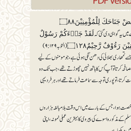
 جَنَاحَكَ لِلْمُؤْمِنِيْنَ۝۸۸
لَقَدْ جَاۗءَكُمْ رَسُوْلٌ
(التوبہ ۹:۱۲۹)
ْنَ رَءُوْفٌ رَّحِيْمٌ۝۱۲۸
ے تمھاری بھلائی کی دھن لگی ہوئی ہے، جو مومنوں کے لیے
صافحہ کرتا تو آپؐ اُس کا ہاتھ نہیں چھوڑتے تھے، جب تک وہ
رتا ،تو پوری توجہ سے سماعت فرماتے تھے اور ہرفرد یہی
 سے رخصت ہوا، جس کے بارے میں اس وقت بلامبالغہ ہزاروں
م کے مذکورہ اسوے کی پیروی کا بہترین عملی نمونہ، اپنی
میں دیکھا ہے۔