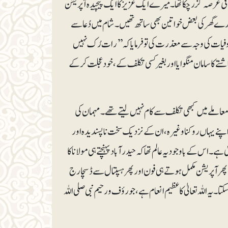
فی عرصہ گزرچکا تھا۔ میرے ایک عزیز کا ایک پیچیدہ آپریشن
 ہمارے گھر کی بعض خواتین بھی ساتھ تھیں۔ شام میں دُعا سے
یات کی وجہ سے معذرت کی تو فرمایا کہ ’’رات رُک نہیں
تے کا سامان منگوایا اور بغیر کسی تکلف کے، خود عجلت کرکے
س معاملے میں کبھی تکلف سے کام نہیں لیتے تھے۔ مہمان کی
پنے یہاں روکنا وغیرہ، ان کے نزدیک سخت ناپسندیدہ اور
 اس کے باوجود یہ عالم تھا کہ حیدرآباد پہنچتے ہی مولانا کا
ن، پھر آپریشن مکمل ہوتے ہی فون اور پھر ہسپتال سے ڈسچارج
 اللہ تعالیٰ کا عظیم انعام ہے، جو رؤف و رحیم نبی صلی اللہ