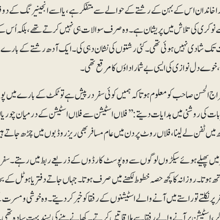
را خاندان اس کے بہن کے رشتے کے حوالے سے متفکر ہے، یا اسے انجینیرنگ کے دو فل
نوکری کی تلاش میں پریشان ہے۔ وہ صرف سوالات ہی نہیں کرتے تھے، بلکہ اُس کے 
ک شادی نہیں ہوئی تھی۔ کئی رشتوں کی نشان دہی کی۔ ایک آدھ رشتے کے بارے م
وے دل نوازی کی ایسی بے شمار اداؤں کا مرقع تھی۔
راج الحسن صاحب کو معلوم ہوتا کہ ہمیں کوئی سفر درپیش ہے تو ٹکٹ کے بارے میں
بات کی روشنی میں ہدایات دیتے: ’’فلاں اسٹیشن سے فلاں اسٹیشن کےدرمیان چوریاں بہ
تھ میں ٹفن لے لینا، فلاں روٹ پر دن میں عام مسافر بھی ریزرو ڈبوں میں چڑھ جاتے ہی
میں پھیلے ہوئے سیکڑوں لوگوں سے وہ پوسٹ کارڈوں کے ذریعے ربط میں رہتے۔ سف
ھ ہوتا۔ روزانہ کا کچھ حصہ خطوط لکھنے میں صرف ہوتا۔ جہاں جاتے دفتر یا ہوٹل کے ب
 پر نکلتے تو راستے میں آنے والے اسٹیشنوں کے رفقا کو خبر کردیتے۔ وہ خوشی و م
 کر، اسٹیشن پر آنےوالے رفقا سے ملاقاتیں کرتے۔ کھانے پینے کی پسند بہت سادہ ت