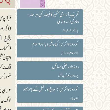
تحریک ِ آزادی کشمیر کا فیصلہ کن مرحلہ -
قرآنِ مج
ہماری ذمہ داری
(الحجر۱۵:۸۸)(تم ان [مومنین] کے لیے اپنی شفقت کے بازو پھیلا دو)۔ اور آپؐ کے بارے میں یہ گواہی دی گئی کہ
پروفیسر خورشید احمد
مِّنْ اَ
’کورونا وائرس‘ کی عالمی وبا اور اسلام
(تمھارے 
ڈاکٹر غلام قادر لون
انتہائی ش
روزہ اور طبّی مسائل
الگ نہ ک
پروفیسر ڈاکٹر نجیب الحق
تصور کرت
’کورونا وائرس‘:سوچ اور عمل کے چند پہلو
۲؍اپری
خان یاسر
لوگ یہ م
معاصر شخ