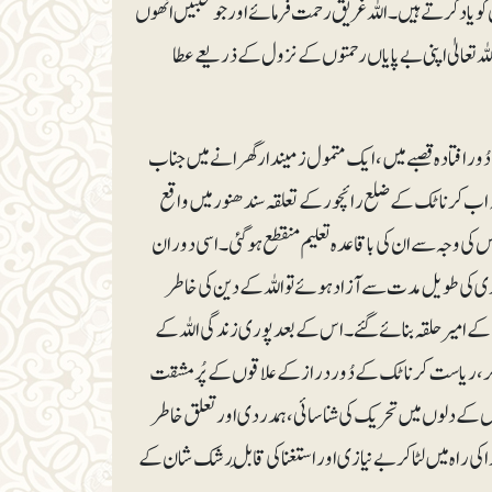
د کرتے ہیں۔ اللہ غریق رحمت فرمائے اور جو محبتیں انھوں
لہ تعالیٰ اپنی بے پایاں رحمتوں کے نزول کے ذریعے عطا
ُورافتادہ قصبے میں ، ایک متمول زمیندارگھرانے میں جناب
۱۹ء کو پیدا ہوئے۔ ’جوالاگیرہ ‘(Jawalagera)نامی یہ قصبہ اب کرناٹک کے ضلع رائچور کے تعلقہ سندھنور میں واقع
س کی وجہ سے ان کی باقاعدہ تعلیم منقطع ہوگئی۔ اسی دوران
ی کی طویل مدت سے آزاد ہوئے تو اللہ کے دین کی خاطر
 میں رکن جماعت بنے اور ۲۶ سال کی عمر میں کرناٹک کے امیرحلقہ بنائے گئے۔ اس کے بعد پوری زندگی اللہ کے
ھوڑ کر، ریاست کرناٹک کے دُوردراز کے علاقوں کے پُرمشقت
ں کے دلوں میں تحریک کی شناسائی، ہمدردی اور تعلق خاطر
ا کی راہ میں لٹاکر بے نیازی اور استغنا کی قابلِ رشک شان کے