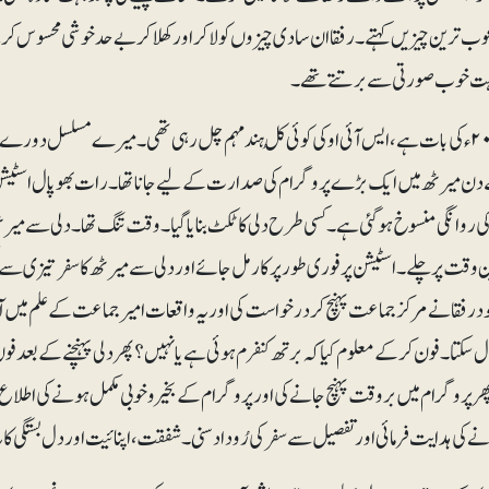
وب ترین چیزیں کہتے۔ رفقا ان سادی چیزوں کو لاکر اور کھلاکر بے حد خوشی محسوس 
ہت خوب صورتی سے برتتے تھے۔
غالباً ۲۰۰۲ء کی بات ہے، ایس آئی او کی کوئی کُل ہند مہم چل رہی تھی۔ میرے مسلسل
ے دن میرٹھ میں ایک بڑے پروگرام کی صدارت کے لیے جانا تھا۔ رات بھوپال اسٹیشن پ
کی روانگی منسوخ ہوگئی ہے۔ کسی طرح دلی کا ٹکٹ بنایا گیا۔ وقت تنگ تھا۔ دلی سے م
وقت پر چلے۔ اسٹیشن پر فوری طور پر کار مل جائے اور دلی سے میرٹھ کا سفر تیزی 
 رفقا نے مرکز جماعت پہنچ کر درخواست کی اور یہ واقعات امیرجماعت کے علم میں آگئے۔
 سکتا۔ فون کرکے معلوم کیا کہ برتھ کنفرم ہوئی ہے یا نہیں؟ پھر دلی پہنچنے کے بعد فون ا
ھر پروگرام میں بروقت پہنچ جانے کی اور پروگرام کے بخیروخوبی مکمل ہونے کی اط
 کی ہدایت فرمائی اور تفصیل سے سفر کی رُودادسنی۔ شفقت، اپنائیت اور دل بستگی کا یہ ا