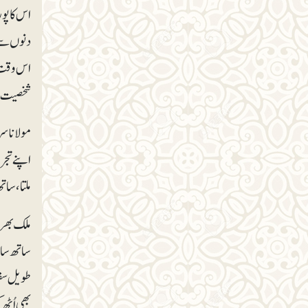
اس کا پو
دنوں سے 
اس وقت ت
شخصیت، خ
مولانا س
اپنے تجر
ملتا، سا
ملک بھر 
ساتھ سات
طویل سفر
بھی اُٹھ