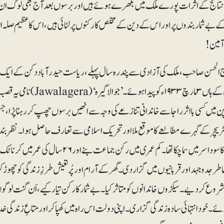
ائج کے اثرات پورے ملک میں بکھرے ہوئے ہیں اوربرسوں بعد آج بھی لوگ ان کو یا
کے بے شماربندوں پر اور اس کے دین کے مخلص کارکنوں پر لٹائی ہیں، اس کا عظیم صلہ ال
آمین!
ج الحسن صاحب ، ملک کی آزادی سے پندرہ سال پہلے، ریاست حیدرآباد دکن کے ایک د
ابوالحسن کے ہاں ۳مارچ ۳۳
 میں کسی بااثر راجا سے خاندانی تنازعے کی وجہ سے انھیں برسوں چھپ کر رہنا پڑا، ج
ٹریچر کے گہرے مطالعے کا موقع ملا اور تحریک اسلامی سے تعارف حاصل ہوا۔ نظربند
جدوجہد کا سودا سر میں سماچکا تھا۔ کم عمری
اطر جدوجہد اور قربانیوں میں گزار دی۔ گھر کے آرام اور پُرتعیش طرزِ زندگی کو چ
ع کردیے۔ سیکڑوں خاندانوں کو متاثر کیا۔ بے شمار کارکن تیار کیے، اَن گنت لوگو
ئے۔ خود انتہائی سادہ زندگی گزاری۔ اپنی دولت اس راہ میں کھپاکر اور متاعِ زندگی خد