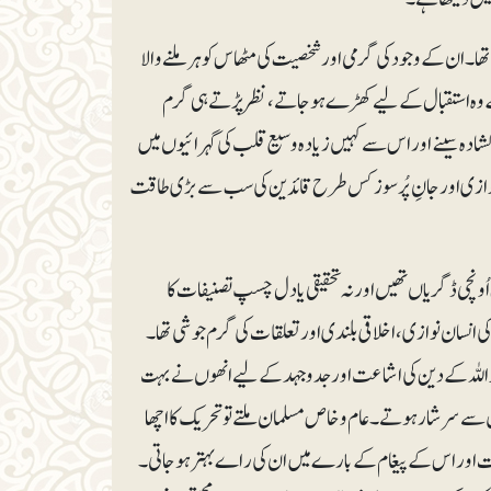
ا۔ ان کے وجود کی گرمی اور شخصیت کی مٹھاس کو ہرملنے والا
ے وہ استقبال کے لیے کھڑے ہوجاتے، نظرپڑتے ہی گرم
ے کشادہ سینے اور اس سے کہیں زیادہ وسیع قلب کی گہرائیوں میں
 نوازی اور جانِ پُرسوز کس طرح قائدین کی سب سے بڑی طاقت
س اُونچی ڈگریاں تھیں اورنہ تحقیقی یا دل چسپ تصنیفات کا
کی انسان نوازی، اخلاقی بلندی اور تعلقات کی گرم جوشی تھا۔
اللہ کے دین کی اشاعت اور جدوجہد کے لیے انھوں نے بہت
ل سے سرشار ہوتے۔ عام و خاص مسلمان ملتے تو تحریک کا اچھا
دعوت اور اس کے پیغام کے بارے میں ان کی راے بہترہوجاتی۔