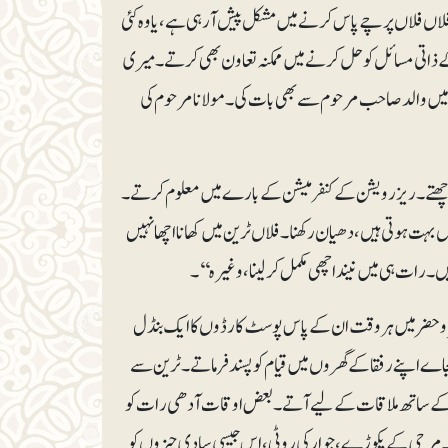
اں فلاں پرچے پاس کرنے میں مشکل پیش آرہی ہے، یا وہ کئی
ذاتی مسائل کو حل کرنے میں ممکنہ تعاون بھی کرتے۔ میری
یں والد صاحب مرحوم سے بھی بات کی۔ مولانا مرحوم کی
 پوچھتے۔ ریزرویشن کے کنفرمیشن کے بارے میں معلوم کرتے۔
ت ہوتی ہیں، دھیان رکھنا۔ فلاں ٹرین میں کھانا اچھا نہیں
ں۔ رات ہی میں نیند اچھی مکمل کرلینا، وغیرہ‘‘۔
روحضر میں ہروقت ان کے پاس پوسٹ کارڈوں کا ایک بنڈل
جاے اپنے رفقا کے گھروں میں قیام کو پسند فرماتے۔ ٹرین سے
سرت کے ساتھ ملاقات کے لیے آتے۔ بعض اوقات آدھی رات کو
ھی۔ مرچی کے پکوڑے، جوار کی روٹی، اس جیسی سادی چیزوں کو