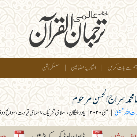
م سے بات کریں
|
اشاریۂ مضامین
|
سبسکرپشن
ا محمدسراج الحسن مرحوم
ت اللہ حسینی
|
مئی ۲۰۲۰
|
یاد رفتگان، اسلامی تحریک، اسلامی قیادت، سوانح و و