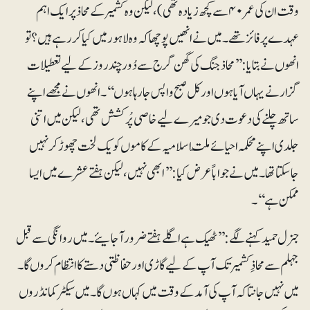
وقت ان کی عمر ۴۰سے کچھ زیادہ تھی)، لیکن وہ کشمیر کے محاذ پر ایک اہم
عہدے پر فائز تھے۔ میں نے انھیں پوچھا کہ وہ لاہور میں کیا کر رہے ہیں؟ تو
انھوں نے بتایا: ’’محاذجنگ کی گھن گرج سے دُور چند روز کے لیے تعطیلات
گزارنے یہاں آیا ہوں اور کل صبح واپس جا رہا ہوں‘‘۔ انھوں نے مجھے اپنے
ساتھ چلنے کی دعوت دی جو میرے لیے خاصی پُرکشش تھی، لیکن میں اتنی
جلدی اپنے محکمہ احیائے ملّت اسلامیہ کے کاموں کو یک لخت چھوڑ کر نہیں
جاسکتا تھا۔ میں نے جواباً عرض کیا: ’’ابھی نہیں، لیکن ہفتے عشرے میں ایسا
ممکن ہے‘‘۔
جنرل حمید کہنے لگے: ’’ٹھیک ہے اگلے ہفتے ضرور آجایئے۔ میں روانگی سے قبل
جہلم سے محاذِ کشمیر تک آپ کے لیے گاڑی اور حفاظتی دستے کا انتظام کروں گا۔
میں نہیں جانتا کہ آپ کی آمد کے وقت میں کہاں ہوں گا۔ میں سیکٹر کمانڈروں