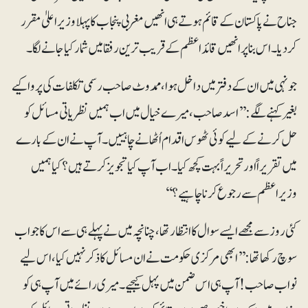
جناح نے پاکستان کے قائم ہوتے ہی انھیں مغربی پنجاب کا پہلا وزیراعلیٰ مقرر
کردیا۔ اس بنا پر انھیں قائداعظم کے قریب ترین رفقا میں شمار کیا جانے لگا۔
جونہی میں ان کے دفتر میں داخل ہوا، ممدوٹ صاحب رسمی تکلفات کی پروا کیے
بغیر کہنے لگے: ’’اسد صاحب، میرے خیال میں اب ہمیں نظریاتی مسائل کو
حل کرنے کے لیے کوئی ٹھوس اقدام اُٹھانے چاہییں۔ آپ نے ان کے بارے
میں تقریراً اور تحریراً بہت کچھ کیا۔ اب آپ کیا تجویز کرتے ہیں؟ کیا ہمیں
وزیراعظم سے رجوع کرنا چاہیے؟‘‘
کئی روز سے مجھے ایسے سوال کاانتظار تھا، چنانچہ میں نے پہلے ہی سے اس کا جواب
سوچ رکھا تھا:’’ابھی مرکزی حکومت نے ان مسائل کا ذکر نہیں کیا، اس لیے
نواب صاحب! آپ ہی اس ضمن میں پہل کیجیے۔ میری رائے میں آپ ہی کو