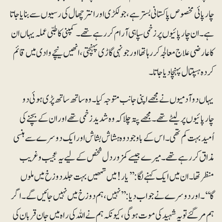
چارپائی مخصوص پاکستانی بستر ہے، جو لکڑی اور انترچھال کی رسیوں سے بنایا جاتا
ہے۔ ان چارپائیوں پر زخمی سپاہی آرام کررہے تھے۔ کمپنی کا طبی عملہ یہاں ان
کا عارضی علاج معالجہ کر رہا تھا اور جونہی گاڑی پہنچتی، انھیں نیچے وادی میں قائم
کردہ ہسپتال پہنچا دیا جاتا۔
یہاں دو آدمیوں نے مجھے اپنی جانب متوجہ کیا۔ وہ ساتھ ساتھ پڑی ہوئی دو
چارپائیوں پر لیٹے تھے۔ مجھے پتہ چلا کہ وہ شدید زخمی تھے اور ان کے بچنے کی
اُمید بہت کم تھی۔ اس کے باوجود وہ ہشاش بشاش اور ایک دوسرے سے ہنسی
مذاق کر رہے تھے۔ میرے جیسے کمزور دل شخص کے لیے یہ عجیب و غریب
منظر تھا۔ ان میں ایک کہنے لگا: ’’یار! میں تمھیں بہت جلد دوزخ میں ملوں
گا‘‘۔ اور دوسرے نے جواب دیا: ’’نہیں، ہم دوزخ میں نہیں جائیں گے۔ اگر
ہم مرگئے تو یہ شہید کی موت ہوگی، کیونکہ ہم نے اللہ کی راہ میں جان قربان کی