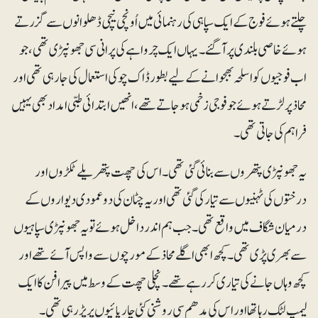
چلتے ہوئے فوج کے ایک سپاہی کی رہنمائی میں اُونچی نیچی ڈھلوانوں سے گزرتے
ہوئے خاصی بلندی پر آگئے۔ یہاں ایک چرواہے کی پرانی سی جھونپڑی تھی، جو
اب فوجیوں کو اسلحہ بھجوانے کے لیے بطور ڈاک چوکی استعمال کی جارہی تھی اور
محاذ پر لڑتے ہوئے جو فوجی زخمی ہوجاتے تھے، انھیں ابتدائی طبی امداد بھی یہیں
فراہم کی جاتی تھی۔
یہ جھونپڑی پتھروں سے بنائی گئی تھی۔ اس کی چھت پتھریلے ٹکڑوں اور
درختوں کی ٹہنیوں سے تیار کی گئی تھی اور یہ چٹان کی دو عمودی دیواروں کے
درمیان شگاف میں واقع تھی۔ جب ہم اندر داخل ہوئے تو یہ جھونپڑی سپاہیوں
سے بھری پڑی تھی۔ کچھ ابھی اگلے محاذ کے مورچوں سے واپس آئے تھے اور
کچھ وہاں جانے کی تیاری کر رہے تھے۔ نچلی چھت کے وسط میں پیرافن کا ایک
لیمپ لٹک رہا تھا اور اس کی مدھم سی روشنی کئی چارپائیوں پر پڑ رہی تھی۔