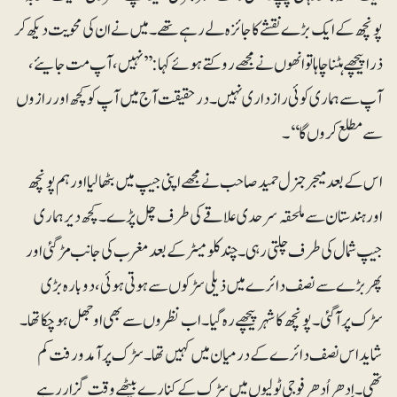
پونچھ کے ایک بڑے نقشے کا جائزہ لے رہے تھے۔ میں نے ان کی محویت دیکھ کر
ذرا پیچھے ہٹنا چاہا تو انھوں نے مجھے روکتے ہوئے کہا: ’’نہیں، آپ مت جایئے،
آپ سے ہماری کوئی رازداری نہیں۔ درحقیقت آج میں آپ کو کچھ اور رازوں
سے مطلع کروں گا‘‘۔
اس کے بعد میجر جنرل حمید صاحب نے مجھے اپنی جیپ میں بٹھا لیا اور ہم پونچھ
اور ہندستان سے ملحقہ سرحدی علاقے کی طرف چل پڑے۔ کچھ دیر ہماری
جیپ شمال کی طرف چلتی رہی۔ چند کلومیٹر کے بعد مغرب کی جانب مڑ گئی اور
پھر بڑے سے نصف دائرے میں ذیلی سڑکوں سے ہوتی ہوئی، دوبارہ بڑی
سڑک پر آگئی۔ پونچھ کا شہر پیچھے رہ گیا۔ اب نظروں سے بھی اوجھل ہوچکا تھا۔
شاید اس نصف دائرے کے درمیان میں کہیں تھا۔ سڑک پر آمدورفت کم
تھی۔ اِدھر اُدھر فوجی ٹولیوں میں سڑک کے کنارے بیٹھے وقت گزار رہے