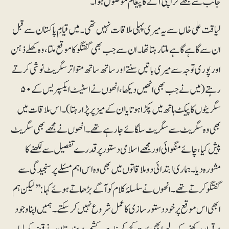
جانب سے مجھے کراچی آنے کا پیغام موصول ہوا۔
لیاقت علی خاں سے یہ میری پہلی ملاقات نہیں تھی۔ میں قیامِ پاکستان سے قبل
ان سے گاہے گاہے ملتا رہتا تھا۔ ان سے جب بھی گفتگو کا موقع ملتا، وہ کھلے ذہن
اور پوری توجہ سے میری باتیں سنتے اور ساتھ ساتھ متواتر سگریٹ نوشی کرتے
رہتے (میں نے جب بھی انھیں دیکھا، انھوں نے اسٹیٹ ایکسپریس کے ۵۰
سگریٹوں کا پیکٹ ہاتھ میں پکڑا ہوتا یا ان کے میز پر پڑا رہتا)۔ اس ملاقات میں
بھی وہ سگریٹ سے سگریٹ سلگائے جا رہے تھے۔ انھوں نے مجھے بھی سگریٹ
پیش کیا، چائے منگوائی اور مجھے اسلامی دستور پر قدرے تفصیل سے لکھنے کا
مشورہ دیا۔ ہماری ابتدائی دو ملاقاتوں میں بھی وہ اس اہم مسئلے پر سنجیدگی سے
گفتگو کرتے تھے۔ انھوں نے سلسلۂ کلام کو آگے بڑھاتے ہوئے کہا: ’’لیکن ہم
ابھی اس موقع پر خود دستورسازی کا عمل شروع نہیں کرسکتے۔ ہمیں اپنا وجود