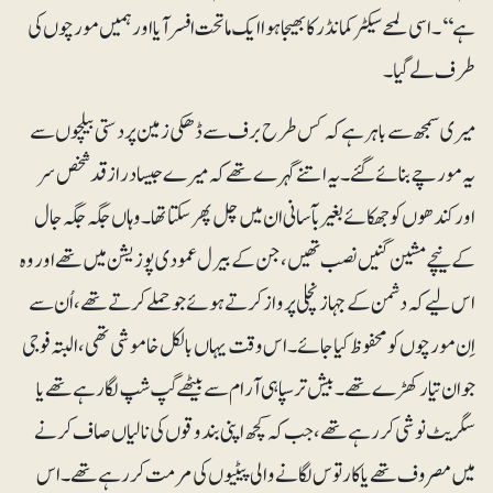
ہے‘‘۔ اسی لمحے سیکٹر کمانڈر کا بھیجا ہوا ایک ماتحت افسر آیا اور ہمیں مورچوں کی
طرف لے گیا۔
میری سمجھ سے باہر ہے کہ کس طرح برف سے ڈھکی زمین پر دستی بیلچوں سے
یہ مورچے بنائے گئے۔ یہ اتنے گہرے تھے کہ میرے جیسا درازقد شخص سر
اور کندھوں کو جھکائے بغیر بآسانی ان میں چل پھر سکتا تھا۔ وہاں جگہ جگہ جال
کے نیچے مشین گنیں نصب تھیں، جن کے بیرل عمودی پوزیشن میں تھے اور وہ
اس لیے کہ دشمن کے جہاز نچلی پرواز کرتے ہوئے جو حملے کرتے تھے، اُن سے
اِن مورچوں کو محفوظ کیا جائے۔ اس وقت یہاں بالکل خاموشی تھی، البتہ فوجی
جوان تیار کھڑے تھے۔ بیش تر سپاہی آرام سے بیٹھے گپ شپ لگا رہے تھے یا
سگریٹ نوشی کر رہے تھے، جب کہ کچھ اپنی بندوقوں کی نالیاں صاف کرنے
میں مصروف تھے یا کارتوس لگانے والی پیٹیوں کی مرمت کر رہے تھے۔ اس