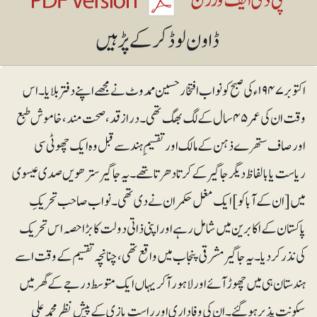
اکتوبر ۱۹۴۷ء کی صبح کو نواب افتخار حسین ممدوٹ نے مجھے اپنے دفتر بلایا۔ اس
وقت ان کی عمر ۴۵سال کے لگ بھگ تھی۔ درازقد، صحت مند، خاموش طبع
اور صاف ستھرے ذہن کے مالک اور تقسیمِ ہند سے قبل وہ ایک چھوٹی سی
ریاست یا بالفاظ دیگر جاگیر کے کرتا دھرتا تھے۔ یہ جاگیر سترھویں صدی عیسوی
میں [ان کے آبا کو] ایک مغل حکمران نے دی تھی۔ نواب صاحب تحریکِ
پاکستان کے اکابرین میں شامل رہے اور اپنی ذاتی دولت کا بڑا حصہ اس تحریک
کی نذر کر دیا۔ یہ جاگیر مشرقی پنجاب میں واقع تھی، چنانچہ تقسیم کے وقت اسے
ہندستان ہی میں چھوڑ آئے اور لاہور آکر یہاں ایک متوسط درجے کے گھر میں
سکونت پذیر ہوگئے۔ ان کی وفاداری اور راست بازی کے پیش نظر محمدعلی