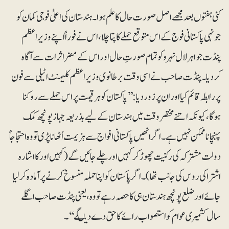
کئی ہفتوں بعد مجھے اصل صورت حال کا علم ہوا۔ ہندستان کی اعلیٰ فوجی کمان کو
جونہی پاکستانی فوج کے اس متوقع حملے کا پتا چلا، اس نے فوراً اپنے وزیراعظم
پنڈت جواہر لال نہرو کو تمام صورتِ حال اور اس کے مضر اثرات سے آگاہ
کردیا۔ پنڈت صاحب نے اسی وقت برطانوی وزیراعظم کلیمنٹ اٹیلی سے فون
پر رابطہ قائم کیا اور ان پر زور دیا: ’’پاکستان کو ہرقیمت پر اس حملے سے روکنا
ہوگا، کیونکہ اتنے مختصر وقت میں ہندستان کے لیے بذریعہ جہاز پونچھ کمک
پہنچانا ممکن نہیں ہے۔ اگر انھیں پاکستانی افواج سے ہزیمت اُٹھانا پڑی تو وہ احتجاجاً
دولت مشترکہ کی رکنیت چھوڑ کر کہیں اور چلے جائیں گے (کہیں اور کا اشارہ
اشتراکی روس کی جانب تھا)۔ اگر پاکستان کو اپنا حملہ منسوخ کرنے پر آمادہ کرلیا
جائے اور ضلع پونچھ ہندستان ہی کا حصہ رہے تو وہ، یعنی پنڈت صاحب اگلے
سال کشمیری عوام کو استصواب رائے کا حق دے دیںگے‘‘۔