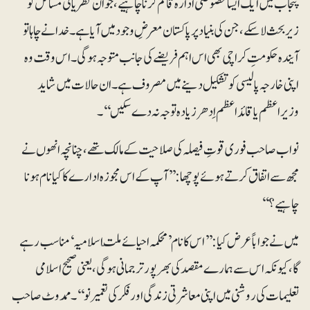
پنجاب میں ایک ایسا خصوصی ادارہ قائم کرنا چاہیے، جو ان نظریاتی مسائل کو
زیربحث لاسکے، جن کی بنیاد پر پاکستان معرضِ وجود میں آیا ہے۔ خدا نے چاہا تو
آیندہ حکومتِ کراچی بھی اس اہم فریضے کی جانب متوجہ ہوگی۔ اس وقت وہ
اپنی خارجہ پالیسی کو تشکیل دینے میں مصروف ہے۔ ان حالات میں شاید
وزیراعظم یا قائداعظم اِدھر زیادہ توجہ نہ دے سکیں‘‘۔
نواب صاحب فوری قوتِ فیصلہ کی صلاحیت کے مالک تھے، چنانچہ انھوں نے
مجھ سے اتفاق کرتے ہوئے پوچھا: ’’آپ کے اس مجوزہ ادارے کا کیا نام ہونا
چاہیے؟‘‘
میں نے جواباً عرض کیا: ’’اس کا نام ’محکمہ احیائے ملّت اسلامیہ‘ مناسب رہے
گا، کیونکہ اس سے ہمارے مقصد کی بھرپور ترجمانی ہوگی، یعنی صحیح اسلامی
تعلیمات کی روشنی میں اپنی معاشرتی زندگی اور فکر کی تعمیرنو‘‘۔ ممدوٹ صاحب