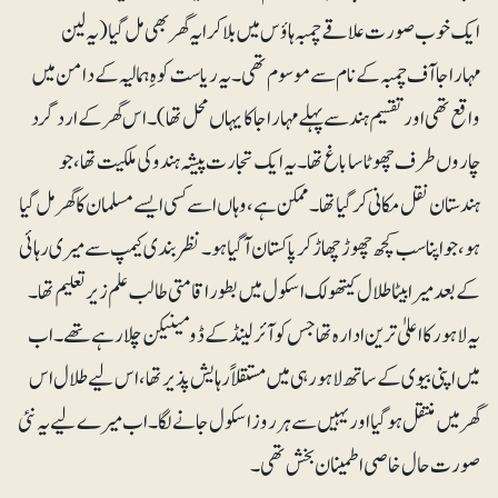
ایک خوب صورت علاقے چمبہ ہاؤس میں بلاکرایہ گھر بھی مل گیا (یہ لین
مہاراجا آف چمبہ کے نام سے موسوم تھی۔ یہ ریاست کوہِ ہمالیہ کے دامن میں
واقع تھی اور تقسیم ہند سے پہلے مہاراجا کا یہاں محل تھا)۔ اس گھر کے اردگرد
چاروں طرف چھوٹا سا باغ تھا۔ یہ ایک تجارت پیشہ ہندو کی ملکیت تھا، جو
ہندستان نقل مکانی کر گیا تھا۔ ممکن ہے،وہاں اسے کسی ایسے مسلمان کا گھر مل گیا
ہو، جو اپنا سب کچھ چھوڑچھاڑ کر پاکستان آگیا ہو۔ نظربندی کیمپ سے میری رہائی
کے بعد میرا بیٹا طلال کیتھولک اسکول میں بطور اقامتی طالب علم زیرتعلیم تھا۔
یہ لاہور کا اعلیٰ ترین ادارہ تھا جس کو آئرلینڈ کے ڈومینیکن چلا رہے تھے۔ اب
میں اپنی بیوی کے ساتھ لاہور ہی میں مستقلاً رہایش پذیر تھا،اس لیے طلال اس
گھر میں منتقل ہوگیا اور یہیں سے ہر روز اسکول جانے لگا۔ اب میرے لیے یہ نئی
صورت حال خاصی اطمینان بخش تھی۔