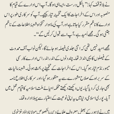
نے بلاتوقف کہا: ’’بالکل درست، ایسا ہی ہوگا۔ آپ اس ادارے کے قیام کا
منصوبہ اور اس کے اخراجات کا ایک تخمینہ تیار کیجیے۔ آپ کو سرکاری طور پر اس
ادارے کا ناظم مقرر کیا جاتا ہے اور آپ کی ماہوار تنخواہ شعبۂ اطلاعات کے ناظم
جتنی ہوگی۔ مجھے اُمید ہے، آپ اسے قبول کرلیں گے‘‘۔
مجھے امید نہیں تھی کہ اتنی جلدی فیصلہ ہوجائے گا، لیکن نواب آف ممدوٹ
کے فیصلوں کا یہی انداز تھا۔ چند دنوں کے اندر اندر اس ادارے کا رسمی
میمورنڈم تیار ہوگیا۔ اس کے اخراجات کے تخمینے پر بحث ہوئی۔ شعبۂ مالیات
کے سربراہ کے صلاح مشورے سے یہ منظور ہوگیا، اور سرکاری اطلاع نامہ
بھی جاری کر دیا گیا۔ یوں دیکھتے دیکھتے محکمہ احیائے ملّت اسلامیہ کا قیام عمل میں
آیا۔ پوری اسلامی دنیا میں یہ اپنی نوعیت کے اعتبار سے پہلا ادارہ تھا۔
میں نے لاہور کے بعض معروف علمائے دین بالخصوص مولانا داؤد غزنوی