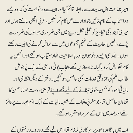
امیرجماعت اہلِ حدیث سے رابطہ قائم کیا اور ان سے درخواست کی کہ وہ ایسے
دو اصحاب کے نام بتائیں جو ادارے میں کام کرسکیں، عربی اچھی جانتے ہوں اور
میری آیندہ کی تجاویز کو عملی شکل دینے میں جن ضروری حوالوں کی ضرورت
پڑے، انھیں احادیث کے ضخیم مجموعوں میں سے تلاش کرنے کی اہلیت رکھتے
ہوں۔ جلد ہی ایسے دو نوجوان اور باصلاحیت علما دستیاب ہوگئے اور انھیں یہ
کام تفویض کردیا گیا۔ علاوہ ازیں مجھے پنجاب یونی ورسٹی کے ایک پُرجوش
طالب علم کی جزوقتی خدمات بھی حاصل ہوگئیں۔ دفتر کے دیگر انتظامی اور
مالیاتی امور کو بحسن و خوبی نبٹانے کے لیے مجھے اپنے قریبی دوست ممتاز حسن کا
تعاون حاصل تھا، جو مغربی پنجاب کے شعبہ مالیات کے ایک اہم عہدے پر فائز
تھے اور بعد میں اس کے سربراہ مقرر ہوگئے۔
اب میں باقاعدہ طور پر سرکاری ملازم تھا، اس لیے مجھے دو رویہ درختوں کے