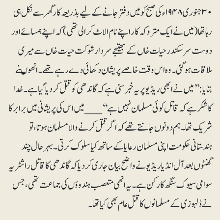
۳۰ جنوری ۱۹۴۸ء کی صبح کو میں دفتر جانے کے لیے بذریعہ کار گھر سے نکل ہی
رہا تھا (میں نے ایک متروکہ کار اپنے نام الاٹ کرا لی تھی) کہ اپنے ہمسائے اور
دوست سرسکندر حیات خاں کے بھتیجے سردار شوکت حیات خاں سے میری
ملاقات ہوگئی۔ وہ اس وقت خاصے پریشان دکھائی دے رہے تھے۔ انھوںنے
بتایا: ’’میں نے ابھی ریڈیو پر یہ خبر سنی ہے کہ گاندھی کو قتل کردیا گیا ہے۔ خدا
کاشکر ہے کہ قاتل کوئی مسلمان نہیں ہے‘‘ ___ میں اس کی پریشانی میں برابر کا
شریک تھا۔ ہم دونوں جانتے تھے کہ اگر قتل کرنے والا مسلمان ہوتا، تو
ہندستانی حکومت اپنی مسلمان رعایا کے ساتھ کیا سلوک کرتی۔ بہرحال چند
گھنٹوں بعد آل انڈیا ریڈیو نے واضح بیان جاری کردیا کہ گاندھی کا قاتل راشٹریہ
سوامی سیوک سنگھ کا رکن ہے۔ یہ انھی متعصب ہندوؤں کی جماعت تھی، جس
نے ڈلہوزی کے مسلمانوں کا قتل عام بھی کیا تھا۔