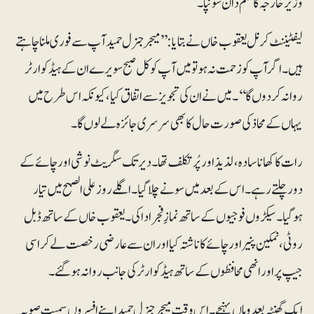
وزیرخارجہ کا قلم دان سونپا۔
لیفٹیننٹ کرنل یعقوب خاں نے بتایا: ’’میجر جنرل حمید آپ سے فوری ملنا چاہتے
ہیں۔ اگر آپ کو زحمت نہ ہو تو میں آپ کو کل صبح سویرے ان کے ہیڈکوارٹر
روانہ کردوں گا‘‘۔ میں نے ان کی تجویز سے اتفاق کیا، کیونکہ اس طرح میں
یہاں کے محاذ کی صورت حال کا بھی سرسری جائزہ لے لوں گا۔
رات کا کھانا سادہ، لذیذ اور پُرتکلف تھا۔ دیر تک سگریٹ نوشی اور چائے کے
دور چلتے رہے۔ اس کے بعد میں سونے چلاگیا۔ اگلے روز علی الصبح میں تیار
ہوگیا۔ سیکڑوں فوجیوں کے ساتھ نمازِ فجر ادا کی۔ یعقوب خاں کے ساتھ ڈبل
روٹی، نمکین پنیر اور چائے کا ناشتہ کیااور ان سے عارضی رخصت لے کر اسی
جیپ پر اور انھی محافظوں کے ساتھ ہیڈکوارٹر کی جانب روانہ ہوگئے۔
ایک گھنٹہ بعد وہاں پہنچے۔ اس وقت میجر جنرل حمید اپنے افسروں سمیت صوبہ