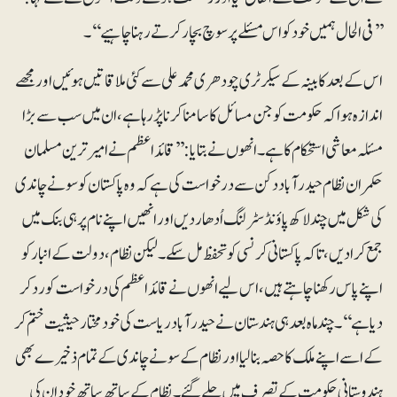
’’فی الحال ہمیں خود کو اس مسئلے پر سوچ بچار کرتے رہنا چاہیے‘‘۔
اس کے بعد کابینہ کے سیکرٹری چودھری محمدعلی سے کئی ملاقاتیں ہوئیں اور مجھے
اندازہ ہوا کہ حکومت کو جن مسائل کا سامنا کرنا پڑ رہا ہے، ان میں سب سے بڑا
مسئلہ معاشی استحکام کا ہے۔ انھوں نے بتایا: ’’قائداعظم نے امیرترین مسلمان
حکمران نظام حیدرآباد دکن سے درخواست کی ہے کہ وہ پاکستان کو سونے چاندی
کی شکل میں چند لاکھ پاؤنڈ سٹرلنگ اُدھار دیں اور انھیں اپنے نام پر ہی بنک میں
جمع کرا دیں، تاکہ پاکستانی کرنسی کو تحفظ مل سکے۔ لیکن نظام، دولت کے انبار کو
اپنے پاس رکھنا چاہتے ہیں، اس لیے انھوں نے قائداعظم کی درخواست کو رد کر
دیا ہے‘‘۔ چند ماہ بعد ہی ہندستان نے حیدرآباد ریاست کی خودمختار حیثیت ختم کر
کے اسے اپنے ملک کا حصہ بنا لیا اور نظام کے سونے چاندی کے تمام ذخیرے بھی
ہندوستانی حکومت کے تصرف میں چلے گئے۔ نظام کے ساتھ ساتھ خود ان کی