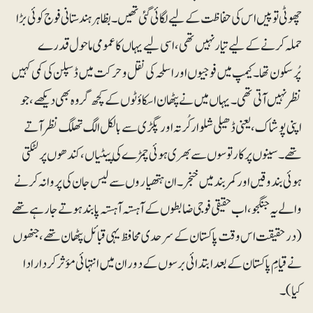
چھوٹی توپیں اس کی حفاظت کے لیے لگائی گئی تھیں۔ بظاہر ہندستانی فوج کوئی بڑا
حملہ کرنے کے لیے تیار نہیں تھی، اسی لیے یہاں کا عمومی ماحول قدرے
پُرسکون تھا۔ کیمپ میں فوجیوں اور اسلحہ کی نقل و حرکت میں ڈسپلن کی کمی کہیں
نظر نہیں آتی تھی۔ یہاں میں نے پٹھان اسکاؤٹوں کے کچھ گروہ بھی دیکھے، جو
اپنی پوشاک، یعنی ڈھیلی شلوارکُرتہ اور پگڑی سے بالکل الگ تھلگ نظر آتے
تھے۔ سینوں پر کارتوسوں سے بھری ہوئی چمڑے کی پیٹیاں، کندھوں پر لٹکتی
ہوئی بندوقیں اور کمربند میں خنجر۔ ان ہتھیاروں سے لیس جان کی پروا نہ کرنے
والے یہ جنگجو، اب حقیقی فوجی ضابطوں کے آہستہ آہستہ پابند ہوتے جا رہے تھے
(درحقیقت اس وقت پاکستان کے سرحدی محافظ یہی قبائل پٹھان تھے، جنھوں
نے قیامِ پاکستان کے بعد ابتدائی برسوں کے دوران میں انتہائی مؤثر کردارادا
کیا)۔