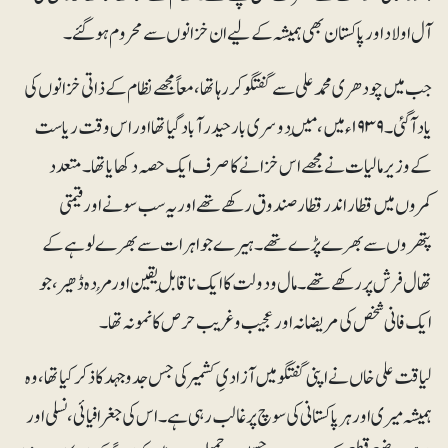
آل اولاد اور پاکستان بھی ہمیشہ کے لیے ان خزانوں سے محروم ہوگئے۔
جب میں چودھری محمدعلی سے گفتگو کر رہا تھا، معاً مجھے نظام کے ذاتی خزانوں کی
یاد آگئی۔ ۱۹۳۹ء میں، مَیں دوسری بار حیدرآباد گیا تھا اور اس وقت ریاست
کے وزیرمالیات نے مجھے اس خزانے کا صرف ایک حصہ دکھایا تھا۔ متعدد
کمروں میں قطار اندر قطار صندوق رکھے تھے اور یہ سب سونے اور قیمتی
پتھروں سے بھرے پڑے تھے۔ ہیرے جواہرات سے بھرے لوہے کے
تھال فرش پر رکھے تھے۔ مال و دولت کا ایک ناقابلِ یقین اور مُردہ ڈھیر، جو
ایک فانی شخص کی مریضانہ اور عجیب وغریب حرص کا نمونہ تھا۔
لیاقت علی خاں نے اپنی گفتگو میں آزادیِ کشمیر کی جس جدوجہد کا ذکر کیا تھا، وہ
ہمیشہ میری اور ہرپاکستانی کی سوچ پر غالب رہی ہے۔ اس کی جغرافیائی، نسلی اور