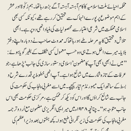
محکمہ احیائے ملّت اسلامیہ کا کام آہستہ آہستہ آگے بڑھ رہا تھا۔ ہم زکوٰۃ اور عشر
کے اہم موضوع پر پورے انہماک سے تحقیق کر رہے تھے، کیونکہ کسی بھی
اسلامی مملکت میں شرعی اعتبار سے محصولیات کی بنیاد انھی دو پر ہے۔ ابھی
تلاش و تحقیق کا یہ مرحلہ طے ہو رہا تھا کہ ممدوٹ صاحب نے دوبارہ اپنے دفتر
بلایا۔ میرے داخل ہوتے ہی وہ حسب معمول کسی تکلف کے بغیر گویا ہوئے:
’’میں نے ابھی ابھی آپ کا مضمون ’اسلامی دستورسازی کی جانب‘ پڑھا ہے، جو
عرفات کے تازہ شمارے میں شائع ہوا ہے۔ آپ انھی خطوط پر قدرے شرح و
بسط کے ساتھ ایک میمورنڈم تیار کیجیے۔ میں اسے مغربی پنجاب کی حکومت کی
جانب سے شائع کراؤں گا اور اس کو دیکھ کر ممکن ہے، مرکزی حکومت بھی اس
جانب متوجہ ہو‘‘۔ چنانچہ ۱۹۴۸ء میں میرا یہی انگریزی مضمون مع اُردو ترجمہ
مغربی پنجاب کی حکومت کی زیرنگرانی طبع ہوا۔ کچھ ہفتوں بعد وزیراعظم کی