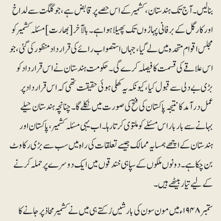
بنالیں۔ آج تک ہندستان، کشمیر کے اس حصے پر قابض ہے، جو گلگت سے لداخ
اور کارگل کے برفانی پہاڑوں تک پھیلا ہوا ہے۔ بالآخر [بھارت] مسئلہ کشمیر کو
مجلس اقوام متحدہ میں لے گیا، جہاں استصواب رائے کی قرارداد منظور کی گئی، جو
اس علاقے کی قسمت کا فیصلہ کرے گی۔ حکومت ہندستان نے اس قرارداد کو
بڑی بے دلی سے قبول کیا، کیونکہ یہ کھلی ہوئی حقیقت تھی کہ اس قرارداد پر
عمل درآمد کا نتیجہ پاکستان کی فتح کی صورت میں نکلے گا۔ چنانچہ ہندستان حیلے
بہانے سے بار بار اس مسئلے کو ملتوی کرتا رہا۔ اب یہی مسئلہ کشمیر، پاکستان اور
ہندستان کے اچھے ہمسایہ ممالک جیسے تعلقات کی راہ میں سب سے بڑی رکاوٹ
بن چکا ہے۔ دونوں ملکوں کے سپاہی خندقوں میں ایک دوسرے پر حملہ کرنے
کے لیے تیار بیٹھے ہیں۔
ستمبر ۱۹۴۸ء میں مون سون کی بارشیں رُکتے ہی میں نے کشمیر محاذ پر جانے کا