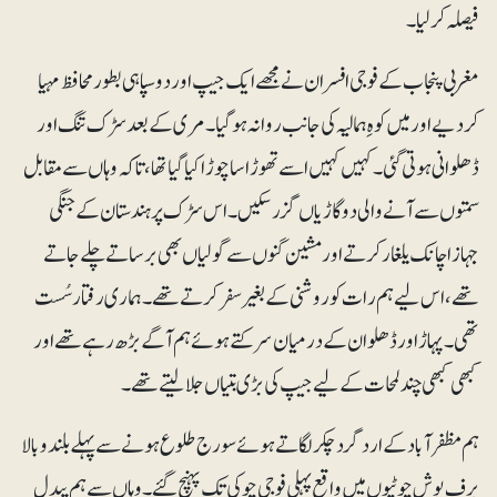
فیصلہ کرلیا۔
مغربی پنجاب کے فوجی افسران نے مجھے ایک جیپ اور دو سپاہی بطور محافظ مہیا
کردیے اور میں کوہِ ہمالیہ کی جانب روانہ ہوگیا۔ مری کے بعد سڑک تنگ اور
ڈھلوانی ہوتی گئی۔ کہیں کہیں اسے تھوڑا سا چوڑا کیاگیا تھا،تاکہ وہاں سے مقابل
سمتوں سے آنے والی دو گاڑیاں گزر سکیں۔ اس سڑک پر ہندستان کے جنگی
جہازاچانک یلغار کرتے اور مشین گنوں سے گولیاں بھی برساتے چلے جاتے
تھے، اس لیے ہم رات کو روشنی کے بغیر سفر کرتے تھے۔ ہماری رفتار سُست
تھی۔ پہاڑ اور ڈھلوان کے درمیان سرکتے ہوئے ہم آگے بڑھ رہے تھے اور
کبھی کبھی چند لمحات کے لیے جیپ کی بڑی بتیاں جلا لیتے تھے۔
ہم مظفرآباد کے اردگرد چکر لگاتے ہوئے سورج طلوع ہونے سے پہلے بلندوبالا
برف پوش چوٹیوں میں واقع پہلی فوجی چوکی تک پہنچ گئے۔ وہاں سے ہم پیدل