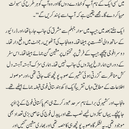
میں کسی ایک کے نام آپ کو خط دے دوں گا اور وہ آپ کو ہرطرح کی سہولت
مہیا کر دے گا۔ مجھے یقین ہے کہ آپ اسے پسند کریں گے‘‘۔
ایک ہفتے بعد میں جیپ میں سوار جہلم سے مشرق کی جانب جا رہا تھا، اور ڈرائیور
کے ساتھ والی نشست پر بیٹھا تھا۔ وہ پنجاب کی آٹھویں رجمنٹ میں دفع دار تھا۔
دوسرا فوجی پیچھے جیپ کے فرش پر تختوں پر مشین گن جمائے بیٹھا تھا۔ اس سفر
کے دوران ہمارا رُخ پہاڑوں کی جانب نہیں تھا۔ ہماری سڑک آہستہ آہستہ دل
کش مناظر سے گزرتی ہوئی کشمیر کے صوبہ پونچھ تک جاتی تھی، اور موصولہ
اطلاعات کے مطابق وہاں تقریباً ایک لاکھ ہندستانی فوجی قبضہ جمائے بیٹھے تھے۔
پنجاب اور کشمیر کی برائے نام سرحد عبور کرتے ہی ہم پاکستانی فوج کے پڑاؤ پر
جاپہنچے۔ یہاں سیکڑوں خیمے نصب تھے اور پیدل فوج کی خاصی بڑی تعداد بھی
موجود تھی۔ یہ لشکرگاہ صوبہ پونچھ ہی کا حصہ تھی اور بھاری مشین گنیں اور