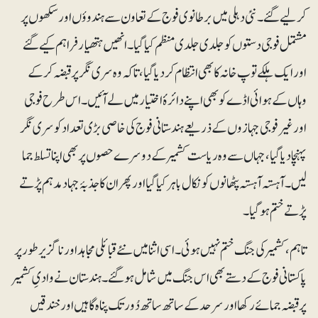
کرلیے گئے۔ نئی دہلی میں برطانوی فوج کے تعاون سے ہندوؤں اور سکھوں پر
مشتمل فوجی دستوں کو جلدی جلدی منظم کیا گیا۔ انھیں ہتھیار فراہم کیے گئے
اور ایک ہلکے توپ خانہ کا بھی انتظام کر دیا گیا، تاکہ وہ سری نگر پر قبضہ کرکے
وہاں کے ہوائی اڈے کو بھی اپنے دائرۂ اختیار میں لے آئیں۔ اس طرح فوجی
اور غیرفوجی جہازوں کے ذریعے ہندستانی فوج کی خاصی بڑی تعداد کو سری نگر
پہنچا دیا گیا، جہاں سے وہ ریاست کشمیر کے دوسرے حصوں پر بھی اپنا تسلط جما
لیں۔ آہستہ آہستہ پٹھانوں کو نکال باہر کیا گیا اور پھر ان کا جذبۂ جہاد مدہم پڑتے
پڑتے ختم ہوگیا۔
تاہم، کشمیر کی جنگ ختم نہیں ہوئی۔ اسی اثنا میں نئے قبائلی مجاہد اور ناگزیر طور پر
پاکستانی فوج کے دستے بھی اس جنگ میں شامل ہوگئے۔ ہندستان نے وادیِ کشمیر
پر قبضہ جمائے رکھا اور سرحد کے ساتھ ساتھ دُور تک پناہ گاہیں اور خندقیں