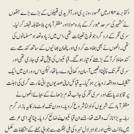
اکتوبر ۱۹۴۷ء میں محسود، وزیری اور آفریدی قبیلوں کے بڑے بڑے جتھوں
نے کشمیر کی سرحد عبور کرکے بارہ مولا اور مظفرآباد پر بلامقابلہ قبضہ کرلیا۔
سری نگر کے اردگرد جو فوج تعینات تھی، اس میں زیادہ تعداد مسلمانوں کی
تھی۔ انھوں نے بھی بغاوت کردی اور پٹھان بھائیوں کے ساتھ کندھے سے
کندھا ملا کر آگے بڑھنے کو تیار ہوگئے۔ قبائلیوں کی پیش قدمی جاری تھی اور
سری نگر تک پہنچنا انھیں آسان دکھائی دے رہا تھا، لیکن اس دوران میں ایک
تکلیف دہ واقعہ رُوپذیر ہوگیا۔ یہ قبائل اپنی صدیوںپرانی غارت گری کی جبلت
پر قابو نہ پاسکے اور سری نگر کی جانب قدم بڑھانے کے بجائے انھوں نے
مظفرآباد کے شہریوں کو لوٹنا شروع کر دیا۔ دو دن تک لوٹ مار کا یہ بازار گرم
رہا۔ یہ بڑا نازک وقت تھا، جسے ان قبائلیوںنے ضائع کر دیا۔ چنانچہ اسی عرصے
میں ماؤنٹ بیٹن اور جواہر لال نہرو کی ملی بھگت سے جوابی حملے کے انتظامات مکمل