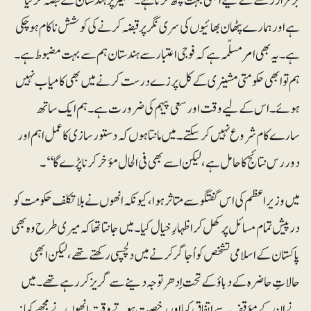
برقرار رکھنے کے لیے ابھی بہت کچھ کرنا ہے۔ کشمیر پر ہندستان نے قبضہ کرلیا
ہے اور ہمارے پٹھان بھائیوں کی سری نگر پر قبضہ کرنے کی کوشش ناکام ہوچکی
ہے۔ یہ بھی امرمسلّمہ ہے کہ فوجی اعتبار سے ہندستان ہم سے بہت مضبوط ہے۔
ہم تو ابھی حکومتی مشینری کے کل پرزے درست کرنے میں بھی کامیاب نہیں
ہوئے۔ اس کے لیے وقت اور سعی پیہم کی ضرورت ہے۔ ہم ایک ساتھ
سارے کام شروع نہیں کرسکتے۔ میں مانتا ہوں کہ دستور سازی کا عمل اہم اور
دور رس نتائج کا حامل ہے، لیکن اسے بھی فی الحال مؤخر کرنا پڑے گا‘‘۔
میں وزیراعظم کی اس گفتگو سے متاثر ہوا، کیونکہ انھوں نے بلاتکلف حکومت کو
درپیش تمام مسائل پر کھل کر اظہارِ خیال کیا۔ میں جانتا تھا کہ میری طرح وہ بھی
پاکستان کے اسلامی تشخص کو اُجاگر کرنے میں دلچسپی رکھتے تھے، لیکن ابھی
حالاتِ حاضرہ کے دباؤ کے تحت اِدھر توجہ دینے سے گریز کرر ہے تھے۔ میں
نے ان کے مؤقف سے اتفاق کیا اور رخصت ہوتے وقت انھوں نے مجھے کہا: