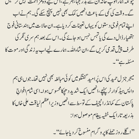
چونکہ ہمارا توپ خانہ ان سے بدرجہا بہتر ہے، اس لیے وہ مزاحمت نہیں کرسکیں
گے۔ وقت کی کمی کے باعث انھیں کمک بھی نہیں پہنچ سکے گی۔ ہم نے اب
اپنے تمام فوجی دستوں کو یہاں تعینات کر دیا ہے۔ ان حالات میں ہندستانی فوج
ہتھیار ڈال دے گی یا تہس نہس ہوجائے گی۔ اس کے بعد ہم سری نگر کی
طرف پیش قدمی کریں گے، ان شاء اللہ۔ ہمارے لیے اب یہ زندگی اور موت کا
مسئلہ ہے‘‘۔
میجر جنرل حمید کی اس پُرامید گفتگو میں کوئی مبالغہ بھی نہیں تھا۔ جوں ہی ہم
واپس ہیڈکوارٹر پہنچے، انھیں ایک شدید دھچکا محسوس ہوا۔ اسی شام افواجِ
پاکستان کے کمانڈر انچیف کے توسط سے انھیں وزیراعظم لیاقت علی خاں کا
بذریعہ تار ایک خفیہ پیغام موصول ہوا:
’’اگلے روز حملے کا پروگرام منسوخ کردیا جائے‘‘۔