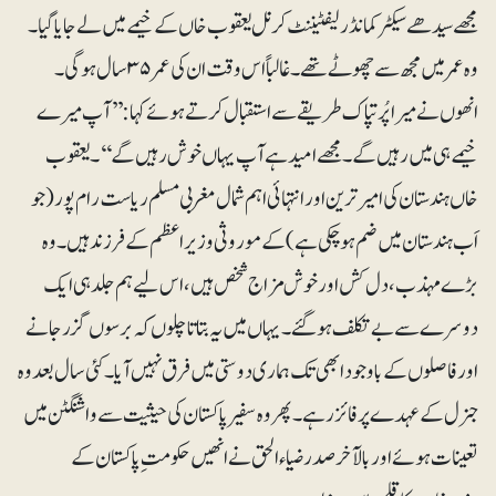
مجھے سیدھے سیکٹر کمانڈر لیفٹیننٹ کرنل یعقوب خاں کے خیمے میں لے جایا گیا۔
وہ عمر میں مجھ سے چھوٹے تھے۔ غالباً اس وقت ان کی عمر ۳۵سال ہوگی۔
انھوں نے میرا پُرتپاک طریقے سے استقبال کرتے ہوئے کہا: ’’آپ میرے
خیمے ہی میں رہیں گے۔ مجھے امید ہے آپ یہاں خوش رہیں گے‘‘۔ یعقوب
خاں ہندستان کی امیرترین اور انتہائی اہم شمال مغربی مسلم ریاست رام پور (جو
اَب ہندستان میں ضم ہوچکی ہے) کے موروثی وزیراعظم کے فرزند ہیں۔ وہ
بڑے مہذب، دل کش اور خوش مزاج شخص ہیں، اس لیے ہم جلد ہی ایک
دوسرے سے بے تکلف ہوگئے۔ یہاں میں یہ بتاتا چلوں کہ برسوں گزر جانے
اور فاصلوں کے باوجود ابھی تک ہماری دوستی میں فرق نہیں آیا۔ کئی سال بعد وہ
جنرل کے عہدے پر فائز رہے۔ پھر وہ سفیرپاکستان کی حیثیت سے واشنگٹن میں
تعینات ہوئے اور بالآخر صدر ضیاء الحق نے انھیں حکومت ِ پاکستان کے