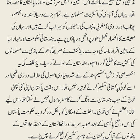
مذہبی وضع قطع کے باعث اس حسین و جمیل سرزمین کو لازماً پاکستان کا حصہ بننا
تھا۔ یہاں کی آبادی کی اکثریت مسلمان ہے۔ تمام بڑے دریا (سندھ، جہلم،
چناب اور راوی) مغربی پنجاب کی زمینوں کو سیراب کرتے ہیں اور یہاں کی
معیشت کا انحصار مکمل طور پر انھی دریاؤں پر ہے۔ ہندستانی حکومت اور مہاراجا
کے مابین اقرارنامہ کی وجہ سے ریڈکلف نے صریحاً دھوکے بازی سے مسلمانوں
کی اکثریت کا ضلع گورداسپور ہندستان کے حوالے کر دیا۔ ریڈکلف کی یہ
’خصوصی نوازش‘ تقسیم ہند کے طے شدہ بنیادی اصول کی خلاف ورزی تھی اور
اسے کوئی پاکستانی تسلیم کرنے کو تیار نہیں تھا۔ اس وقت پاکستان اپنی کٹی پھٹی
فوج کے سبب ہندستان سے جنگ کرنے کا خطرہ مول نہیں لے سکتا تھا، اس لیے
قائداعظم نے کسی فوجی مداخلت کے امکان کو بالکل رد کر دیا۔ حکومت پاکستان
کی اس واضح پالیسی کے بعد صوبہ سرحد اور افغانستان کے ملحقہ علاقوں کے
پٹھانوں کے قبائل پاکستان کے نام پر کشمیر کو فتح کرنے چل پڑے۔