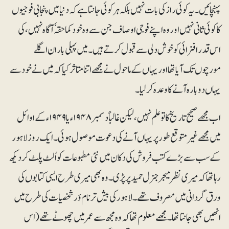
پہنچائیں۔ یہ کوئی راز کی بات نہیں بلکہ ہر کوئی جانتا ہے کہ دنیا میں پنجابی فوجیوں
کا کوئی ثانی نہیں اور وہ اپنے فوجی اوصاف جن سے وہ خود کماحقہٗ آگاہ نہیں، کی
اس قدر افزائی کو خوش دلی سے قبول کرتے ہیں۔ میں پہلی بار ان اگلے
مورچوں تک آیا تھا اور یہاں کے ماحول نے مجھے اتنا متاثر کیا کہ میں نے خود سے
یہاں دوبارہ آنے کا وعدہ کرلیا۔
اب مجھے صحیح تاریخ کا تو علم نہیں، لیکن غالباً دسمبر ۱۹۴۸ء یا ۱۹۴۹ء کے اوائل
میں مجھے غیرمتوقع طور پر یہاں آنے کی دعوت موصول ہوئی۔ایک روز لاہور
کے سب سے بڑے کتب فروش کی دکان میں نئی مطبوعات کو اُلٹ پلٹ کر دیکھ
رہا تھا کہ میری نظر میجر جنرل حمید پر پڑی۔ وہ بھی میری طرح ایسی کتابوں کی
ورق گردانی میں مصروف تھے۔ لاہور کی بیش تر نام وَر شخصیات کی طرح میں
انھیں بھی جانتا تھا۔ مجھے معلوم تھا کہ وہ مجھ سے عمر میں چھوٹے تھے (اس