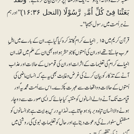
متنبہ کرنے والا نہ آیا ہو‘‘۔ ایک اور مقام پر قرآن بیان کرتا ہے:
’’اور ہم
بَعَثْنَا فِیْ کُلِّ اُمَّۃٍ رَّسُوْلًا (النحل ۱۶:۳۶)
نے ہر اُمت میں رسول بھیجا‘‘۔
قرآن کریم میں ۱۵ ؍انبیاے کرام ؑ کا تذکرہ کیا گیا ہے۔ ان کے بارے میں اہلِ
عرب جانتے تھے اور ان کی اُمتوں کا جو حشر ہوا وہ بھی ان کے علم میں تھا۔ ان
انبیاے کرام ؑکی تعلیمات کے اثرات اور ان کی قوموں کے حالات اور عذاب
آنے کے تذکار کو بیان کرنے کی غرض و غایت بھی یہ ہے کہ انسان ماضی کی
اُمتوں کے حالات و واقعات سے عبرت پکڑے۔ اس سے اُمت محمدیہؐ اور
قیامت تک آنے والے انسانوں کو متنبہ کیا جائے کہ ایسی صورت سے دوچار
ہونے والا انسان تباہ و برباد ہوجاتا ہے۔ لہٰذا یہ درسِ ہدایت ہے جو انسانوں کو
مستقبل سنوارنے کی دعوت دیتا ہے اور حال کو تعلیماتِ نبویؐ کی روشنی میں