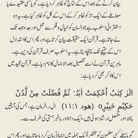
بیان کرنے کے بعد اس کے نتائج کو ظاہر کردیا ہے۔ گویا کسی عقیدے یا
معاملے کے ایک جز کو ظاہر کر کے اس کے کل کو ظاہر کیا ہے۔ یہ وہ
استقرائی اسلوب ہے جو انسان کو خیال وفکر سے عمل اور جدوجہد تک
لے جاتا ہے۔ قرآن ایک حقیقت بیان کرتا ہے اور پھر اس کا استدلال
اس کے نتیجے تک پہنچا دیتا ہے۔ یہ اسلوب صرف قرآن کی دین ہے۔
ماہرین قرآن نے اسے تفصیل بعد الاجمال کا نام دیا ہے۔ قرآنِ مجید میں
اس کا ذکر بھی کر دیا ہے:
الٓرٰ کِتٰبٌ اُحْکِمَتْ اٰیٰتُہٗ ثُمَّ فُصِّلَتْ مِنْ لَّدُنْ
ا ل ر، فرمان ہے، جس کی آیتیں
حَکِیْمٍ خَبِیْرٍo (ھود ۱۱:۱)
پختہ اور مفصل ارشاد ہوئی ہیں، ایک دانا اور باخبر ہستی کی طرف سے۔
گویا پہلے کسی مضمون کو مختصراً ایک جملہ میں اجمالاً بیان کر دیا جاتا ہے اور پھر اس