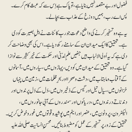
فضول اور بے مقصد نہیں بنایا ہے، تو پاک ہے اِس سے کہ عبث کام کرے ۔
پس اے رب ،ہمیں دوزخ کے عذاب سے بچا لے۔
یہ ہے وہ تسخیر کرنے کی واضح دعوت جو ربِ کائنات نے اہلِ بصیرت کو دی
ہے۔ تحقیق کا ایک میدان ان کے سامنے رکھ دیا ہے۔ اس کی بھی وضاحت کر
دی ہے کہ یہ اُولی الالباب ہیں جنھیں علمِ لدّنی اور حکمت کے خیرکثیر سے نوازا
گیا ہے۔ وہ تحقیق کے میدان میں کودیں، پہاڑوں میں، سیاروں میں، آسمانوں
کے آفتاب و ماہتاب میں، دشت و صحرا اور بحرِظلمات میں، زمین میں پنہاں
خزانوں میں، سیال تیل اور گیس کے ذخیروں میں، دَل کے دَل پرندوں اور
دندناتے درندوں میں، دریائوں اور سمندروں کے آبی جانوروں میں،
الیکٹرون، پروٹون میں، عنصر اور ایٹم میں پوشیدہ قوتوں میں غوروخوض کریں۔
تحقیق کے زور پر تسخیر کے عمل کو مضبوط بنائیں۔ محسنِ انسانیت صلی اللہ علیہ