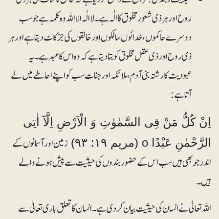
روح اور ہر ذی شعور مخلوق کا الٰہ ہے۔ لا الٰہ الا اللہ وہ کلمہ ہے جو سب
دوسرے حاکموں، خدائوں، مالکوں اور خالقوں کی جڑ کاٹ دیتا ہے اور ہر
ذی روح اور ذی عقل مخلوق کو بتا دیتا ہے کہ وہ اس کا عبد ہے۔ یہ
عبودیت کا رشتہ بنی آدم، ملائکہ اور جنات سب کو اپنے احاطے میں لے
آتا ہے:
اِنْ کُلُّ مَنْ فِی السَّمٰوٰتِ وَ الْاَرْضِ اِلَّآ اٰتِی
زمین اور آسمانوں کے
الرَّحْمٰنِ عَبْدًا o (مریم ۱۹: ۹۳)
اندر جو بھی ہیں سب اس کے حضور بندوں کی حیثیت سے پیش ہونے والے
ہیں۔
اللہ تعالیٰ نے انسان کی حیثیت بیان کردی ہے۔ انسان کا تعلق باری تعالیٰ سے