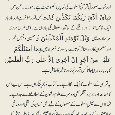
اور خوب صورتی قرآنی اسلوب کی نمایاں خصوصیت ہے۔ سورئہ رحمن میں
کی آیت کس قدر مؤثر ہے اور بار بار
فَبِاَیِّ اٰلَآئِ رَبِّکُمَا تُکَذِّبٰنِ
ایک خاص انداز اور وقفے کے ساتھ استعمال کی جارہی ہے۔ اسی طرح سورئہ
مرسلات میں
کی حسین و جمیل تکرار
وَیْلٌ یَّوْمَئِذٍ لِّلْمُکَذِّبِیْنَ
اور مضمون کا زور متاثر کرتا ہے، یا سورئہ شعراء میں
وَمَا اَسْئَلُکُمْ
عَلَیْہِ مِنْ اَجْرٍ اِنْ اَجْرِیَ اِلاَّ عَلٰی رَبِّ الْعٰلَمِیْنَ
کا بار بار دہرایا جانا کس قدر پُرزور تاثیر کا حامل ہے۔
یہ قرآن کے اسلوب کا ایک اعجاز ہے۔ یہ کتاب تو بحرِبیکراں ہے۔ اس لیے اس
کا مطالعہ اور تدبر و تفکر بھی دوسرے علوم و فنون کے مطالعے سے جدا ہے۔
لہٰذا اس سے فیضِ اسلوب کے حصول کے لیے بھی انسان کی عقلی اور دماغی
صلاحیتوں کے ساتھ ساتھ قلبی اور روحانی صلاحیتیں بھی پوری طرح شریک