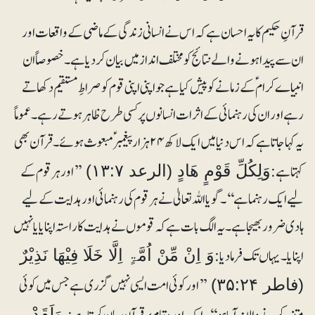
قرآنِ حکیم کا یہ احسان ہے کہ اس نے انسانی زندگی کے ماضی کے واقعات اور
ان سے پیدا ہونے والے نتائج کو مختلف انداز میں بیان کر دیا ہے۔ خصوصاً ان
انبیاے کرام ؑ کے زمانے کو پیش کیا ہے جو اپنی اپنی قوم کو صراطِ مستقیم دکھاتے
رہے اور ان کی رہنمائی کے اثرات انسانوں پر کسی طرح ظاہر ہوتے رہے۔ عموماً
یہ کہا جاتا ہے کہ اس دنیا میں ایک لاکھ ۲۴ ہزار پیغمبر ؑ مبعوث ہوئے۔ قرآن بھی
کہتا ہے:
’’اور ہر قوم کے
وَلِکُلِّ قَوْمٍ ھَادٍ (الرعد ۱۳:۷)
لیے ایک رہنما ہے‘‘۔ گویا اللہ تعالیٰ نے ہر قوم کی رہنمائی اور ہدایت کے لیے
ہادی ضرور بھیجا ہے۔ یہ الگ بات ہے کہ قوموں نے ہدایت کا راستہ اپنایا یا نہیں
اپنایا۔ یہاں تک فرما دیا:
وَ اِنْ مِّنْ اُمَّۃٍ اِلَّا خَلَا فِیْھَا نَذِیْرٌ
’’اور کوئی امت ایسی نہیں گزری ہے جس میں کوئی
(فاطر ۳۵:۲۴)
وَلَقَدْ