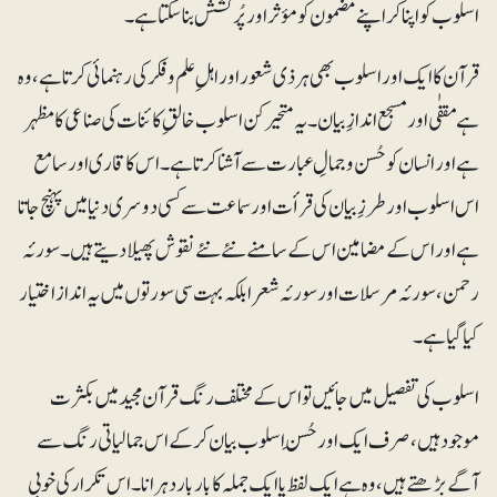
اسلوب کو اپناکر اپنے مضمون کو مؤثر اور پُرکشش بنا سکتا ہے۔
قرآن کا ایک اور اسلوب بھی ہر ذی شعور اور اہلِ علم و فکر کی رہنمائی کرتا ہے، وہ
ہے مقفٰی اور مسجع اندازِ بیان۔ یہ متحیر کن اسلوب خالقِ کائنات کی صناعی کا مظہر
ہے اور انسان کو حُسن و جمالِ عبارت سے آشنا کرتا ہے۔ اس کا قاری اور سامع
اس اسلوب اور طرزِبیان کی قرأت اور سماعت سے کسی دوسری دنیا میں پہنچ جاتا
ہے اور اس کے مضامین اس کے سامنے نئے نئے نقوش پھیلا دیتے ہیں۔ سورئہ
رحمن، سورئہ مرسلات اور سورئہ شعرا بلکہ بہت سی سورتوں میں یہ انداز اختیار
کیا گیا ہے۔
اسلوب کی تفصیل میں جائیں تو اس کے مختلف رنگ قرآن مجید میں بکثرت
موجود ہیں، صرف ایک اور حُسنِ اسلوب بیان کرکے اس جمالیاتی رنگ سے
آگے بڑھتے ہیں، وہ ہے ایک لفظ یا ایک جملہ کا بار بار دہرانا۔ اس تکرار کی خوبی