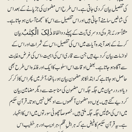
کی تفصیل بیان کردی جاتی ہے۔ اس طرح اس مضمون کی جڑ پانے کے بعد اس
کی شاخیں سامنے آجاتی ہیں اور اس تفصیل سے اس کا سمجھنا آسان ہوجاتا ہے۔
مثلاً سورئہ بقرہ کی دوسری آیت کے پہلے دو الفاظ
بیان
ذٰلِکَ الْکِتٰبُ
کرنے کے بعد آیندہ آیات میں اس کی تفصیل، اس کے ثمرات اور اس کے
لوازمات بیان کردیے ہیں جن سے قاری اس کی اہمیت، اس کی غرض و غایت
سے آگاہ ہوجاتا ہے۔ بعض اوقات اس اسلوب کا ایک اور فائدہ اس طرح بھی
حاصل ہوجاتا ہے کہ ابتدا کا جو مضمون بیان ہورہا تھا، آخر میں پھر اس کا ذکر کر
دیا اور درمیان میں جگہ جگہ اس مضمون کی مناسبت سے دیگر مضامین بیان
کردیے گئے ہیں۔ یوں وہ مضمون آنکھوں سے اوجھل نہیں ہوتا۔ قرآنِ حکیم
میں اس کی مثالیں جگہ جگہ ملتی ہیں، خصوصاً چھوٹی سورتوں میں اس کا اظہار
ہے۔یہ قرآنِ حکیم کا فیض ہے کہ ہر اہلِ قلم، ہر ادیب اور ہرخطیب اس