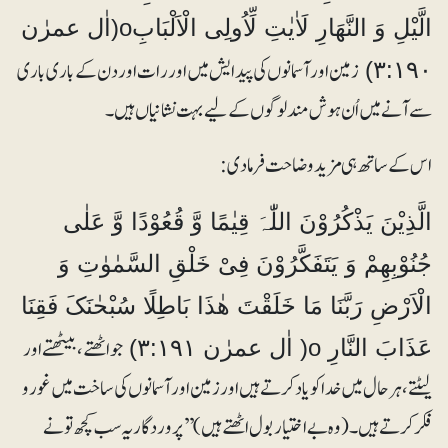
الَّیْلِ وَ النَّھَارِ لَاٰیٰتِ لِّاُولِی الْاَلْبَابِo(اٰل عمرٰن
زمین اور آسمانوں کی پیدایش میں اور رات اور دن کے باری باری
۳:۱۹۰)
سے آنے میں اُن ہوش مند لوگوں کے لیے بہت نشانیاں ہیں۔
اس کے ساتھ ہی مزید وضاحت فرما دی:
الَّذِیْنَ یَذْکُرُوْنَ اللّٰہَ قِیٰمًا وَّ قُعُوْدًا وَّ عَلٰی
جُنُوْبِھِمْ وَ یَتَفَکَّرُوْنَ فِیْ خَلْقِ السَّمٰوٰتِ وَ
الْاَرْضِ رَبَّنَا مَا خَلَقْتَ ھٰذَا بَاطِلًا سُبْحٰنَکَ فَقِنَا
جو اٹھتے، بیٹھتے اور
عَذَابَ النَّارِ o( اٰل عمرٰن ۳:۱۹۱)
لیٹتے، ہر حال میں خدا کو یاد کرتے ہیں اورزمین اور آسمانوں کی ساخت میں غورو
فکر کرتے ہیں۔ (وہ بے اختیار بول اٹھتے ہیں ) ’’پروردگار یہ سب کچھ تو نے