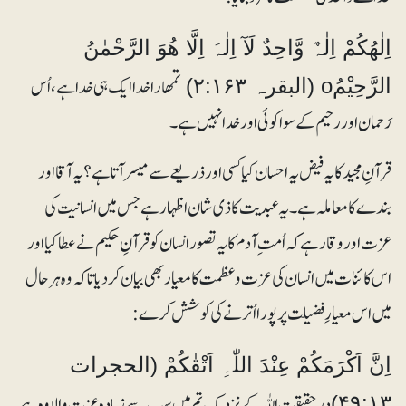
اِلٰھُکُمْ اِلٰہٌ وَّاحِدٌ لَآ اِلٰہَ اِلَّا ھُوَ الرَّحْمٰنُ
تمھارا خدا ایک ہی خدا ہے،اُس
الرَّحِیْمُo (البقرہ ۲:۱۶۳)
رَحمان اور رحیم کے سوا کوئی اور خدا نہیں ہے۔
قرآنِ مجید کا یہ فیض یہ احسان کیا کسی اور ذریعے سے میسر آتا ہے؟ یہ آقا اور
بندے کا معاملہ ہے۔ یہ عبدیت کا ذی شان اظہار ہے جس میں انسانیت کی
عزت اور وقار ہے کہ اُمت ِ آدم کا یہ تصور انسان کو قرآنِ حکیم نے عطا کیا اور
اس کائنات میں انسان کی عزت و عظمت کا معیار بھی بیان کر دیا تاکہ وہ ہرحال
میں اس معیارِ فضیلت پر پورا اُترنے کی کوشش کرے:
اِنَّ اَکْرَمَکُمْ عِنْدَ اللّٰہِ اَتْقٰکُمْ (الحجرات
درحقیقت اللہ کے نزدیک تم میں سب سے زیادہ عزت والا وہ ہے
۴۹:۱۳)