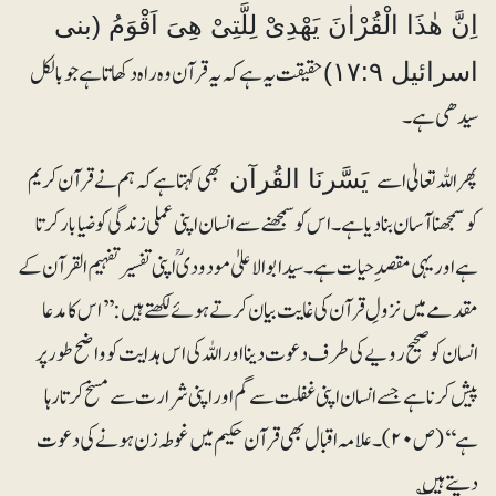
اِنَّ ھٰذَا الْقُرْاٰنَ یَھْدِیْ لِلَّتِیْ ھِیَ اَقْوَمُ (بنی
حقیقت یہ ہے کہ یہ قرآن وہ راہ دکھاتا ہے جو بالکل
اسرائیل ۱۷:۹)
سیدھی ہے۔
پھر اللہ تعالیٰ اسے
بھی کہتا ہے کہ ہم نے قرآن کریم
یَسَّرنَا القُرآن
کو سمجھنا آسان بنا دیا ہے۔ اس کو سمجھنے سے انسان اپنی عملی زندگی کو ضیابار کرتا
ہے اور یہی مقصدِ حیات ہے۔ سیدابوالاعلیٰ مودودیؒ اپنی تفسیر تفہیم القرآن کے
مقدمے میں نزولِ قرآن کی غایت بیان کرتے ہوئے لکھتے ہیں: ’’اس کا مدعا
انسان کو صحیح رویے کی طرف دعوت دینا اور اللہ کی اس ہدایت کو واضح طور پر
پیش کرنا ہے جسے انسان اپنی غفلت سے گم اور اپنی شرارت سے مسخ کرتا رہا
ہے‘‘ (ص ۲۰)۔ علامہ اقبال بھی قرآن حکیم میں غوطہ زن ہونے کی دعوت
دیتے ہیں ؎