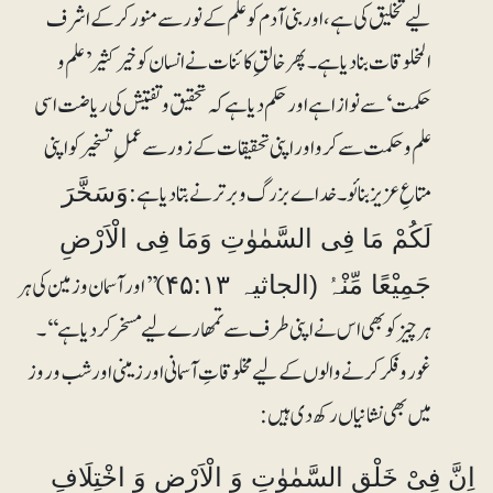
لیے تخلیق کی ہے،اور بنی آدم کو علم کے نور سے منور کر کے اشرف
المخلوقات بنا دیا ہے۔ پھر خالقِ کائنات نے انسان کو خیرکثیر ’علم و
حکمت‘ سے نوازا ہے اور حکم دیا ہے کہ تحقیق و تفتیش کی ریاضت اسی
علم و حکمت سے کرو اور اپنی تحقیقات کے زور سے عملِ تسخیر کو اپنی
متاعِ عزیز بنائو۔ خداے بزرگ و برتر نے بتا دیا ہے:
وَسَخَّرَ
لَکُمْ مَا فِی السَّمٰوٰتِ وَمَا فِی الْاَرْضِ
) ’’اور آسمان و زمین کی ہر
جَمِیْعًا مِّنْہُ (الجاثیہ ۴۵:۱۳
ہر چیز کو بھی اس نے اپنی طرف سے تمھارے لیے مسخر کر دیا ہے‘‘۔
غوروفکر کرنے والوں کے لیے مخلوقاتِ آسمانی اور زمینی اور شب و روز
میں بھی نشانیاں رکھ دی ہیں:
اِنَّ فِیْ خَلْقِ السَّمٰوٰتِ وَ الْاَرْضِ وَ اخْتِلَافِ