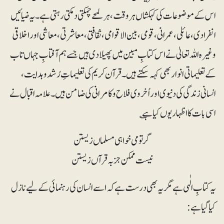
اس کے موضوعات کی کہکشاں ہروقت، ہرلمحے چمکتی دمکتی رہتی ہے۔ یہ ضیائیں
انفرادی، عائلی، عمرانی، قومی، بین الاقوامی، ثقافتی، معاشرتی، معاشی اور اخلاقی
وغیرہ اللہ تعالیٰ نے اس کتابِ مبین میں پھیلا دی ہیں جسے ہم آفتابِ جہاں تاب
کے تعلیماتی انوار بھی کہہ سکتے ہیں۔ قرآن کریم کی تعلیماتِ رُشد و ہدایت،
انسانی زندگی کی دنیوی اور اُخروی فلاح و کامرانی کی ضامن ہیں۔ علامہ اقبال نے
اسی بات کا اظہار یوں کیا ہے ؎
گر تو می خواہی مسلماں زیستن
نیست ممکن جز بہ قرآں زیستن
یہ کتابِ الٰہی ہے مگر یہ بھی درست ہے کہ اسے انسان کی رہنمائی کے لیے نازل
کیا گیا ہے: