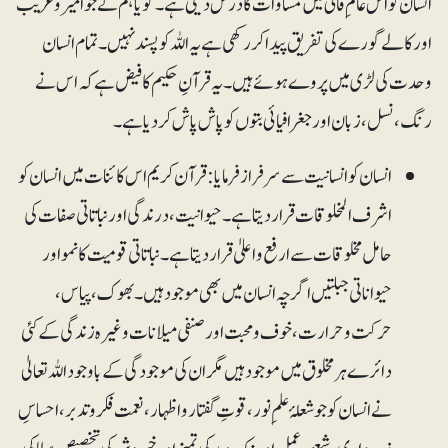
انسان کو اس عالمِ فانی میں مساوات کا درس دیتی ہے۔ گویا ہم نے جو امیر و غریب
اور کالے گورے کی تفریق پیدا کررکھی ہے یہ اللہ کو پسند نہیں۔ تمام انسان
وحدت کی لڑی میں پروے ہوئے ہیں۔ یہ قرآنِ حکیم کا فیض ہے کہ اس نے
رنگ، نسل، زبان اور جغرافیائی بتوں کو پاش پاش کر دیا ہے۔
انسان کو انسانیت سے سرفراز فرمایا: قرآن کریم اس کائنات میں انسان کو
اشرف المخلوقات قرار دیتا ہے۔ حیوانیت، درندگی اور نباتاتی صفات کی
حامل مخلوقات سے ارفع و اعلیٰ قراردیتا ہے۔ نباتاتی قومیت کا نمو اور
حیواناتی جبلتیں اگرچہ انسان میں بھی موجود ہیں۔ بھوک، پیاس،
حرکت و حرارت، خوف و محبت اور صنفی میلانات وغیرہ زندگی کے کئی
دائرے ہر مخلوق میں موجود ہیں مگر ان کی موجودگی کے باوجود اللہ تعالیٰ
نے انسان کو جو شعلۂ علمِ نور، قوتِ گفتار و اظہار، نعمت فکروتدبر، احساسِ