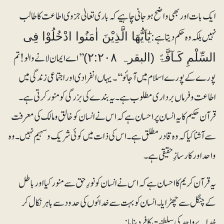
ایک بات اور بھی واضح ہوجانی چاہیے کہ باری تعالیٰ جزوی اطاعت کا طالب
نہیں بلکہ وہ حکم دیتا ہے:
یٰٓاَیُّھَا الَّذِیْنَ اٰمَنُوا ادْخُلُوْا فِی
’’اے ایمان لانے والو! تم
السِّلْمِ کَـآفَّۃً (البقرہ ۲:۲۰۸)
پورے کے پورے اسلام میں آجائو‘‘۔ یہاں انفرادی اور اجتماعی زندگی میں
اطاعت و فرماں برداری مطلوب ہے۔ یہ بندے کی بزرگی کو منور کرتی ہے۔
قرآن حکیم کا یہ انسان پر احسان ہے کہ اس نے انسان کو خالق و مالک کی معرفت
سے آشنا کیا کہ وہ قادر مطلق ہے۔ اس کی ذات میں کوئی شریک و سہیم نہیں۔ وہ
واحد اور کارسازِ حقیقی ہے۔
یہ قرآن کریم کا احسان ہے کہ اس نے انسان کو نورِ حق سے منور کیا اور باطل
کے چنگل سے چھڑایا۔ انسان کو بہت سے خدائوں کی حدود سے باہر نکال کر
خداے واحد کی سلطنت کا فرد بنایا: