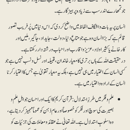
جو تمھارے اندر سب سے زیادہ پرہیزگار ہے۔
انسان پر یہ بات واشگاف الفاظ میں واضح کر دی کہ اس دنیا میں پُرفریب تصور
قائم ہے کہ بڑا انسان وہ ہے جو متاعِ دنیا، دولت، جایداد، جاگیر، مِلیں اور
کارخانے یا کثیر اولاد، عزیز و اقارب اور احباب و رشتہ دار رکھتا ہے۔
درحقیقت اللہ کے ہاں برتری کا معیار خاندان، قبیلہ اور نسل و نسب نہیں ہے جو
کسی انسان کے اختیار میں ہی نہیں ہے، بلکہ یہ معیار تقویٰ ہے جس کا اختیار کرنا
انسان کے ارادہ و اختیار میں ہے۔
علم و فکر میں طرزِ استدلال:قرآن کریم کا ایک اور احسان جو اہلِ علم و
بصیرت کی سوچ اور فکر کو خصوصاً اور عام ذہن کو عموماً مہمیز کردیتا ہے،
وہ اسلوبِ استدلال ہے۔ اللہ تعالیٰ نے عقائد و معاملات کی جزئیات کو