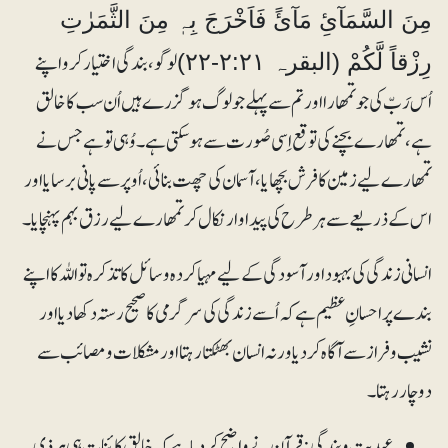
مِنَ السَّمَآئِ مَآئً فَاَخْرَجَ بِہٖ مِنَ الثَّمَرٰتِ
لوگو، بندگی اختیار کرو اپنے
رِزْقاً لَّکُمْ (البقرہ ۲:۲۱-۲۲)
اُس رَبّ کی جو تمھارا اور تم سے پہلے جو لوگ ہو گزرے ہیں اُن سب کا خالق
ہے ، تمھارے بچنے کی توقع اِسی صُورت سے ہو سکتی ہے۔ وُہی تو ہے جس نے
تمھارے لیے زمین کا فرش بچھایا، آسمان کی چھت بنائی، اُو پر سے پانی برسایا اور
اس کے ذریعے سے ہر طرح کی پیداوار نکال کر تمھارے لیے رزق بہم پہنچایا۔
انسانی زندگی کی بہبود اور آسودگی کے لیے مہیا کردہ وسائل کا تذکرہ تو اللہ کا اپنے
بندے پر احسانِ عظیم ہے کہ اُسے زندگی کی سرگرمی کا صحیح رستہ دکھا دیا اور
نشیب و فراز سے آگاہ کر دیا ورنہ انسان بھٹکتا رہتا اور مشکلات و مصائب سے
دوچار رہتا۔
عبدیت و بندگی:قرآن نے واضح کر دیا ہے کہ خالق کائنات ہی ہر ذی