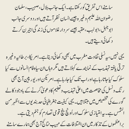
سامنے اس تفریق کو رکھتا ہے۔ ایک جانب بلال، صہیب، سلمان
رضوان اللہ علیہم وغیرہ جیسے انسان نظر آتے ہیں اور دوسری جانب
ابوجہل، ابولہب، عقبہ جیسے سردار غلاموں کی زندگی اجیرن کرتے
دکھائی دیتے ہیں۔
یہی نہیں، یہ نسلی تفاوت مغرب میں بھی دکھائی دیتا ہے۔ امریکا، برطانیہ وغیرہ
ترقی یافتہ تہذیب کے نمایندے کہلاتے ہیں مگر وہاں ان سیاہ فام انسانوں سے کیا
سلوک کیا جاتا رہا ہے اور اب تک کیا جا رہا ہے۔ امریکن اور یورپین آج بھی
رنگ و نسل کی مخاصمت میں اعلیٰ تہذیب و تعلیم کا دعویٰ کرنے کے باوجود کالے
گورے کی تخصیص میں مبتلا ہیں۔ یہی کیفیت جغرافیائی حدبندیوں سے اظہرمن
الشمس ہے۔ یہ امتیازی سلوک اور اُونچ نیچ قومی تصادم کو جنم دیتی ہے۔
براعظموں کے تذکار میں ان اختلافات کے مہیب نتائج آج بھی ہمارے سامنے