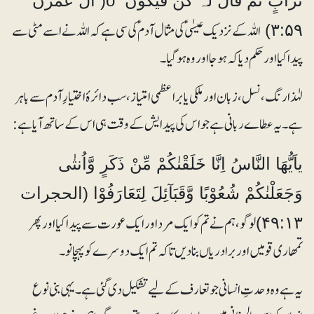
تُرَابٍ ثُمَّ قَالَ لَہٗ کُنْ فَیَکُوْنُ o( اٰل عمرٰن
اللہ کے نزدیک عیسٰی ؑکی مثال آدم ؑ کی سی ہے کہ اللہ نے اسے مٹی سے
۳:۵۹)
پیدا کیا اور حکم دیا کہ ہو جا اور وہ ہوگیا۔
لہٰذا رنگ، نسل، زبان اور ملکی یا براعظمی امتیاز، سب دائرۂ اختیارِ آدم سے باہر
ہے۔ یہ عطاے ربانی ہے جو اس کی پیدایش کے وقت ہی اس کے ساتھ آیا ہے:
یاَیُّھَا النَّاسُ اِنَّا خَلَقْنٰکُمْ مِّنْ ذَکَرٍ وَّاُنثٰی
وَجَعَلْنٰکُمْ شُعُوْبًا وَّقَبَآئِلَ لِتَعَارَفُوْا (الحجرات
لوگو، ہم نے تم کو ایک مرد اور ایک عورت سے پیدا کیا اور پھر
۴۹:۱۳)
تمھاری قومیں اور برادریاں بنا دیں تاکہ تم ایک دوسرے کو پہچانو۔
یہ ہے وہ وحدتِ انسانی جو تعارف کے لیے تشکیل دی گئی ہے۔ یہی بنی نوع