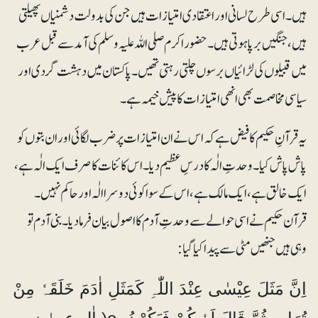
ہیں۔ اسی طرح لسانی اور اعتقادی امتیازات ہیں جن کی بدولت دشمنیاں پھیلتی
ہیں، جنگیں برپا ہوتی ہیں۔ حضور اکرم صلی اللہ علیہ وسلم کی آمد سے قبل عرب
میں قبیلوں کی لڑائیاں برسوں چلتی رہتی تھیں۔ پاکستان میں دہشت گردی اور
سیاسی مخاصمت بھی انھی امتیازات کا پیش خیمہ ہے۔
یہ قرآنِ حکیم کا فیض ہے کہ اس نے ان امتیازات پر ضرب لگائی اور ان بتوں کو
پاش پاش کیا۔ وحدتِ الٰہ کا درسِ عظیم دیا۔ اس کائنات کا صرف ایک الٰہ ہے،
ایک خالق ہے، ایک مالک ہے، اس کے سوا کوئی دوسرا الٰہ اور حاکم نہیں۔
قرآن حکیم نے اسی حوالے سے وحدتِ آدم کا اصول بیان فرما دیا۔ بنی آدم تو
وہی ہیں جنھیں مٹی سے پیدا کیا گیا:
اِنَّ مَثَلَ عِیْسٰی عِنْدَ اللّٰہِ کَمَثَلِ اٰدَمَ خَلَقَہٗ مِنْ