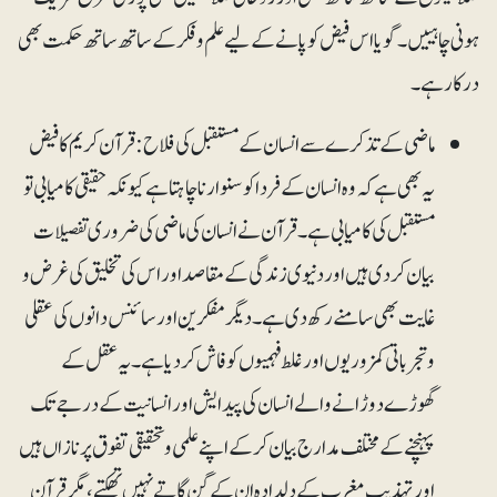
ہونی چاہییں۔ گویا اس فیض کو پانے کے لیے علم وفکر کے ساتھ ساتھ حکمت بھی
درکار ہے۔
ماضی کے تذکرے سے انسان کے مستقبل کی فلاح: قرآن کریم کا فیض
یہ بھی ہے کہ وہ انسان کے فردا کو سنوارنا چاہتا ہے کیونکہ حقیقی کامیابی تو
مستقبل کی کامیابی ہے۔ قرآن نے انسان کی ماضی کی ضروری تفصیلات
بیان کردی ہیں اور دنیوی زندگی کے مقاصد اور اس کی تخلیق کی غرض و
غایت بھی سامنے رکھ دی ہے۔ دیگر مفکرین اور سائنس دانوں کی عقلی
و تجرباتی کمزوریوں اور غلط فہمیوں کو فاش کر دیا ہے۔ یہ عقل کے
گھوڑے دوڑانے والے انسان کی پیدایش اور انسانیت کے درجے تک
پہنچنے کے مختلف مدارج بیان کرکے اپنے علمی وتحقیقی تفوق پر نازاں ہیں
اور تہذیب ِ مغرب کے دلدادہ ان کے گن گاتے نہیں تھکتے، مگر قرآن