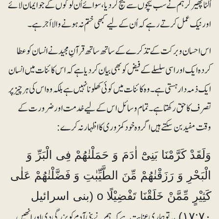
اُلٹا پھیر کر ہم نے سب نیچوں سے نیچ کر دیا، سوائے اُن لوگوں کے جو ایمان لائے
اور نیک عمل کرتے رہے کہ اُن کے لیے کبھی ختم نہ ہونے والا اَجر ہے۔
اس احسان و برکت کے تذکرے کے ساتھ ساتھ قرآنِ مجید نے انسان کو عطا
کردہ ایک اور اسی سلسلے کے فیض کو بھی بیان کر دیا ہے کہ اس کائنات میں انسان
ایک ذمہ دار ہستی ہے۔ وہ کائنات میں کوئی کھلونا نہیں ہے بلکہ وہ اس کی ہر چیز پر
تصرف کا حق رکھتا ہے۔ تمام وسائل اس کے لیے خدمت اور ضرورت کے
وقت مفید بن سکتے ہیں اگر وہ خود کمزوری کا اظہار نہ کرے:
وَلَقَدْ کَرَّمْنَا بَنِیْٓ اٰدَمَ وَ حَمَلْنٰھُمْ فِی الْبَرِّ وَ
الْبَحْرِ وَ رَزَقْنٰھُمْ مِّنَ الطَّیِّبٰتِ وَ فَضَّلْنٰھُمْ عَلٰی
کَثِیْرٍ مِّمَّنْ خَلَقْنَا تَفْضِیْلًا o (بنی اسرائیل
یہ تو ہماری عنایت ہے کہ ہم نے بنی آدم کو بزرگی دی اورانھیں
۱۷:۷۰)