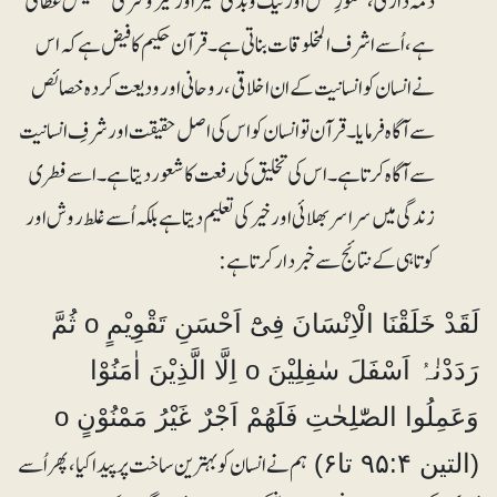
ذمہ د اری، شعورِعمل اور نیک و بد کی تمیز اور خیروشر کی تخصیص عطا کی
ہے، اُسے اشرف المخلوقات بناتی ہے۔ قرآن حکیم کا فیض ہے کہ اس
نے انسان کو انسانیت کے ان اخلاقی، روحانی اور ودیعت کردہ خصائص
سے آگاہ فرمایا۔ قرآن تو انسان کو اس کی اصل حقیقت اور شرفِ انسانیت
سے آگاہ کرتا ہے۔ اس کی تخلیق کی رفعت کا شعور دیتا ہے۔ اسے فطری
زندگی میں سراسر بھلائی اور خیر کی تعلیم دیتا ہے بلکہ اُسے غلط روش اور
کوتاہی کے نتائج سے خبردار کرتا ہے:
لَقَدْ خَلَقْنَا الْاِنْسَانَ فِیْٓ اَحْسَنِ تَقْوِیْمٍ o ثُمَّ
رَدَدْنٰہُ اَسْفَلَ سٰفِلِیْنَ o اِلَّا الَّذِیْنَ اٰمَنُوْا
وَعَمِلُوا الصّٰلِحٰتِ فَلَھُمْ اَجْرٌ غَیْرُ مَمْنُوْنٍ o
ہم نے انسان کو بہترین ساخت پرپیدا کیا، پھر اُسے
(التین ۹۵:۴ تا۶)