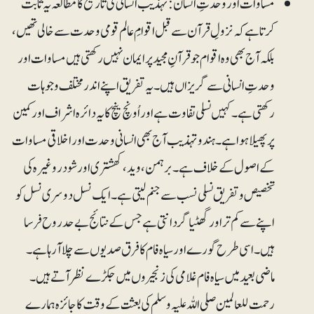
مساوات اور وحدتِ انسان:تہذیب انسانی کی تاریخ کا مطالعہ یہ ثابت
کرتا ہے کہ نزولِ قرآن سے قبل اقوامِ عالم قومی وحدت سے خالی تھیں،
بلکہ آج بھی وہ اقوام جوقرآنِ مجید پر ایمان نہیں رکھتی ہیں مساوات اور
وحدتِ انسانی سے گریزاں ہیں۔ یہ تفریق اپنے اندر مختلف وجوہات
رکھتی ہے۔ کہیں نسلی تفاوت ہے اور اُونچ نیچ کا یہ دائرہ اشراف اور کمین
پر پھیلا ہوا ہے۔ ہندو تہذیب آج بھی انسانی وحدت اور اخلاقی مساوات
کے اصول کے خلاف ہے۔ برہمن، وید، کھشتری اور شودر وغیرہ کی
تخصیص و تفریق نسلی نسب سے جنم لیتی ہے۔ ایک نسل دوسری نسل کو
اپنے سے کم تر اور گھٹیا گردانتی ہے جس کے نتائج بے حد روح فرسا
ہیں۔ اسی طرح گورے اور سیاہ فام کا فرق صدیوں سے چلا آرہا ہے۔
ماضی بعید میں سیاہ فام غلامی کی زنجیروں میں جکڑے نظر آتے ہیں۔
رحمت للعالمین صلی اللہ علیہ وسلم کی بعثت کے وقت کا جائزہ ہمارے