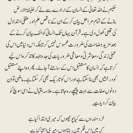
حکیم نے اللہ تعالیٰ کے انسان کے ارادے سے لے کر خلیفۃ الارض
بنانے کے تمام مراحل بیان کر کے ان کے ناقص علم اور عقلی استدلال
کی قلعی کھول دی ہے۔ قرآن یہاں تک انسانی کوائف بیان کرنے کے
بعد مزید وضاحت کی ضرورت محسوس نہیں کرتا بلکہ اس دنیا میں اس کی
عملی زندگی ، معاشرتی و معاشی ضروریات کی جدوجہد کا تذکرہ اس لیے
کرتا ہے کہ انسان کا مستقبل اس کے سامنے آجائے۔ پھر وہ اپنے مستقبل
کو درخشاں بھی بنا سکتا ہے اور اس کو تاریک بھی کرسکتا ہے۔ ماضی تو ان
دونوں صفات سے بہت پیچھے رہ جاتا ہے۔ علامہ اقبال نے اسی سوچ کو
بیان کر دیا ہے ؎
خرد مندوں سے کیا پوچھوں کہ میری ابتدا کیا ہے
کہ میں اس فکر میں رہتا ہوں، میری انتہا کیا ہے