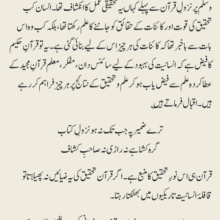
وسلم پر نزولِ قرآن سے پہلے کہاںیہ تحقیقی عمل کا انکشاف تھا۔ انسان کب
تحقیق کی قوت اور کائنات کے حقائق کو جاننے کا علم رکھتا تھا، بلکہ کب وہ اس
بات سے باخبر تھا کہ کائنات کی ہرچیز اس کے لیے بنائی گئی ہے۔ یہ تو قرآنِ حکیم
کا فیض ہے کہ انسانیت کی بہبود کے لیے سائنس دان، مفکر، معلم قرآنِ مجید کے
عطا کردہ علم سے فیض یاب ہوکر علم و تحقیق کے نتائج پر ہرچیز فراہم کر رہے
ہیں۔ اقبال فرماتے ہیں ؎
ترے ضمیر پہ جب تک نہ ہو نزولِ کتاب
گرہ کشا ہے نہ رازی نہ صاحبِ کشاف
قرآن ہی اس نورِ تحقیق کا منبع ہے۔ اگر قرآن تحقیق کی یہ ضیائیں نہ پھیلاتا تو
قافلۂ انسانیت تاریکیوں میں بھٹکتا رہتا۔