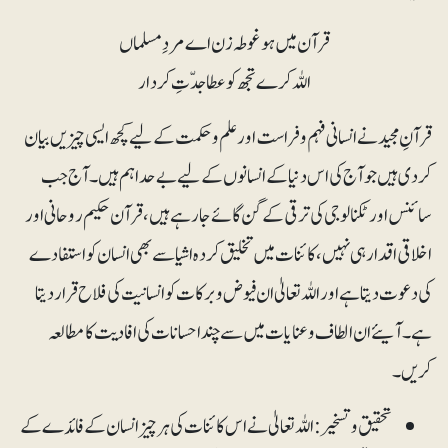
قرآن میں ہو غوطہ زن اے مردِ مسلماں
اللہ کرے تجھ کو عطا جدّتِ کردار
قرآنِ مجید نے انسانی فہم وفراست اور علم و حکمت کے لیے کچھ ایسی چیزیں بیان
کردی ہیں جو آج کی اس دنیا کے انسانوں کے لیے بے حد اہم ہیں۔ آج جب
سائنس اور ٹکنالوجی کی ترقی کے گن گائے جارہے ہیں، قرآن حکیم روحانی اور
اخلاقی اقدار ہی نہیں، کائنات میں تخلیق کردہ اشیا سے بھی انسان کو استفادے
کی دعوت دیتا ہے اور اللہ تعالیٰ ان فیوض و برکات کو انسانیت کی فلاح قرار دیتا
ہے۔ آیئے ان الطاف و عنایات میں سے چند احسانات کی افادیت کا مطالعہ
کریں۔
تحقیق و تسخیر: اللہ تعالیٰ نے اس کائنات کی ہر چیز انسان کے فائدے کے