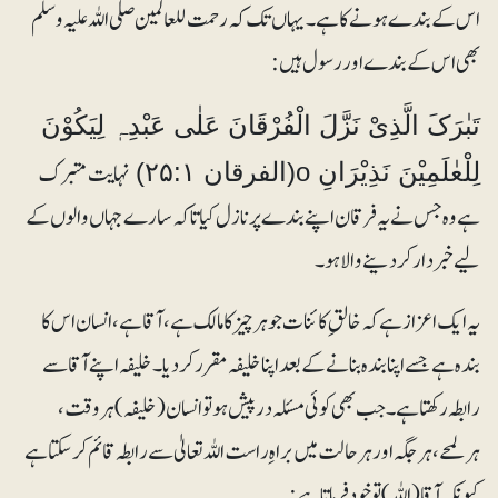
اس کے بندے ہونے کا ہے۔ یہاں تک کہ رحمت للعالمین صلی اللہ علیہ وسلم
بھی اس کے بندے اور رسول ہیں:
تَبٰرَکَ الَّذِیْ نَزَّلَ الْفُرْقَانَ عَلٰی عَبْدِہٖ لِیَکُوْنَ
نہایت متبرک
لِلْعٰلَمِیْنَ نَذِیْرَانِ o(الفرقان ۲۵:۱)
ہے وہ جس نے یہ فرقان اپنے بندے پر نازل کیا تاکہ سارے جہاں والوں کے
لیے خبر دار کر دینے والا ہو۔
یہ ایک اعزاز ہے کہ خالقِ کائنات جو ہر چیز کا مالک ہے، آقا ہے، انسان اس کا
بندہ ہے جسے اپنا بندہ بنانے کے بعد اپنا خلیفہ مقرر کر دیا۔ خلیفہ اپنے آقا سے
رابطہ رکھتا ہے۔ جب بھی کوئی مسئلہ درپیش ہو تو انسان (خلیفہ) ہروقت،
ہرلمحے، ہرجگہ اور ہرحالت میں براہِ راست اللہ تعالیٰ سے رابطہ قائم کرسکتا ہے
کیونکہ آقا (اللہ) تو خود فرماتا ہے: