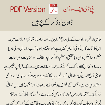
خالقِ ارض و سماوات کے بنی نوع انسان پر لاتعداد اور لامتناہی احسانات ہیں۔
اس کائنات کا ایسا کوئی انسان نہیں ہے، خواہ پیغمبر ہو یا قطب و ابدال، ولی ہو یا
مفکرو سائنس دان، یا محقق و معلم، جو اکرام و الطاف اور عنایات و مراعاتِ
رب ذوالجلال کا ادراک نہ کرسکے۔ جملہ احسانات میں سے ایک قرآنِ حکیم ہے
جو بنی نوع انسان کی رہنمائی کے لیے ربِ کائنات کا ودیعت کردہ ابدی اور دائمی
دستورِ حیات ہے، جس کے قوانین و ضوابط ہمہ جہت اور متنوع ہیں۔ یہ انسانی
زندگی پر رحمتوں اور مہربانیوں کا ایسا بحرِبیکراں ہے، جس کا احاطہ کرنا اور تمام
فیوض و برکات کو ورطۂ تحریر میں لانا انسانی قدرت و طاقت کے بس میں نہیں۔