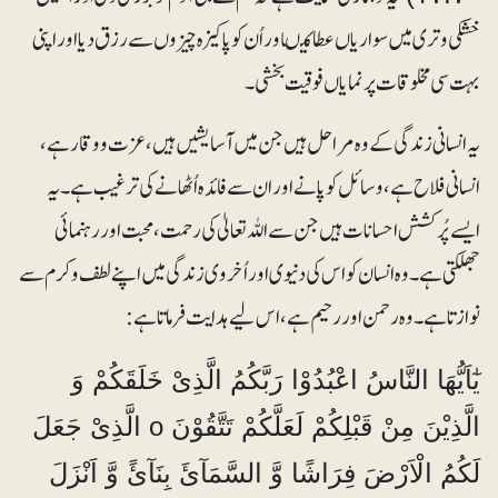
خشکی و تری میں سواریاں عطا کیںاور اُن کو پاکیزہ چیزوں سے رزق دیا اور اپنی
بہت سی مخلوقات پر نمایاں فوقیت بخشی۔
یہ انسانی زندگی کے وہ مراحل ہیں جن میں آسایشیں ہیں، عزت و وقار ہے،
انسانی فلاح ہے،وسائل کو پانے اور ان سے فائدہ اُٹھانے کی ترغیب ہے۔ یہ
ایسے پُرکشش احسانات ہیں جن سے اللہ تعالیٰ کی رحمت، محبت اور رہنمائی
جھلکتی ہے۔ وہ انسان کو اس کی دنیوی اور اُخروی زندگی میں اپنے لطف و کرم سے
نوازتا ہے۔ وہ رحمن اور رحیم ہے، اس لیے ہدایت فرماتا ہے:
یٰٓاَیُّھَا النَّاسُ اعْبُدُوْا رَبَّکُمُ الَّذِیْ خَلَقَکُمْ وَ
الَّذِیْنَ مِنْ قَبْلِکُمْ لَعَلَّکُمْ تَتَّقُوْنَ o الَّذِیْ جَعَلَ
لَکُمُ الْاَرْضَ فِرَاشًا وَّ السَّمَآئَ بِنَآئً وَّ اَنْزَلَ