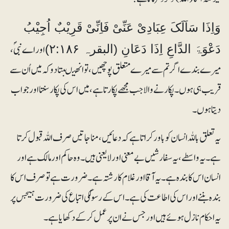
وَاِذَا سَاَلَکَ عِبَادِیْ عَنِّیْ فَاِنِّیْ قَرِیْبٌ اُجِیْبُ
اور اے نبیؐ ،
دَعْوَۃَ الدَّاعِ اِذَا دَعَانِ (البقرہ ۲:۱۸۶)
میرے بندے اگر تم سے میرے متعلق پوچھیں ، توانھیںبتا دو کہ میں اُن سے
قریب ہی ہوں۔ پکارنے والا جب مجھے پکارتا ہے، میں اس کی پکار سنتا اور جواب
دیتا ہوں۔
یہ تعلق باللہ انسان کو باور کراتا ہے کہ دعائیں، مناجاتیں صرف اللہ قبول کرتا
ہے۔ یہ واسطے، یہ سفارشیں بے معنی اور لایعنی ہیں۔ وہ حاکم اور مالک ہے اور
انسان اس کا بندہ ہے۔ یہ آقا اور غلام کا رشتہ ہے۔ ضرورت ہے تو صرف اس کا
بندہ بننے اور اس کی اطاعت کی ہے۔ اس کے رسولؐکی اتباع کی ضرورت ہیجس پر
یہ احکام نازل ہوئے ہیں اور جس نے ان پر عمل کرکے دکھایا ہے۔