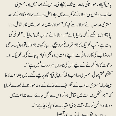
پاس آیا اور مولانا کی بات ان تک پہنچا دی۔ اس کے بعد مَیں اور مستری
صاحب دونوں ہی مولانا کے کمرے میں جاداخل ہوئے۔ سلام و کلام کے بعد
مستری صاحب نے مولانا سے کہا کہ ’’مولانا، میں جماعت میں پھر شامل ہونا
چاہتا ہوں۔ مجھے رکن بنا لیا جائے‘‘۔ مولانا نے جواب میں فرمایا کہ ’’خوشی کی
بات ہے، آپ تحریک کا کام شروع کردیجیے۔ رہا رکنیت کا سوال تو وہ ایک رسمی
اور ضابطے کی کارروائی ہے، اپنے وقت پر وہ بھی انجام پاجائے گی۔ تحریک اور
دعوت کا کام کرنے کے لیے اس کی چنداں ضرورت نہیں ہے‘‘۔
گفتگو ختم ہوئی، مستری صاحب اُٹھ کر اپنی قیام گاہ پر چلے گئے۔ میں چند منٹ رُکا
بیٹھا رہا۔ مستری صاحب کے تشریف لے جانے کے بعد مولانا نے مجھ سے فرمایا
کہ’’جو شخص جماعت میں شامل ہوکر اس سے نکل جائے، اسے جماعت میں
دوبارہ داخل کرتے وقت بڑی احتیاط سے کام لیناچاہیے‘‘۔
یہ ہے اس واقعے یا معاملے کی پوری تفصیل۔