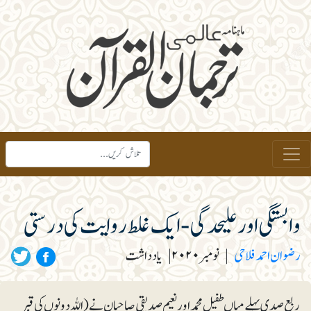
وابستگی اور علیحدگی - ایک غلط روایت کی درستی
رضوان احمد فلاحی
|
نومبر۲۰۲۰
|
یادداشت
ربع صدی پہلے میاں طفیل محمد اور نعیم صدیقی صاحبان نے (اللہ دونوں کی قبر