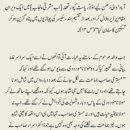
آباد‘ والی دُھن لیے اوّلاً ریاست کپورتھلہ [اب مشرقی پنجاب] میں ایک ویران
مقام پر ڈیرہ ڈال کر اور بعد از تقسیم ہند،سکیسر کی پہاڑیوں میں پناہ گزین ہوکر
تسکین کا سامان کیا‘‘(ص۱۴)۔
جب والد مرحوم کے سامنے یہ عبارت آئی تو انھوں نے اسے ایک سراسر غلط
بیانی سے تعبیر کیا کہ وہ مولانا مودودی سے مایوس ہوگئے تھے اورکہا کہ
’’مستری صاحب جماعت سے نکل جانے کے بعد دوبارہ اس میں شامل ہونا
چاہتے تھے، اور اس بات کا مَیں تنہا شاہد ہوں۔ کیونکہ وہ مجھے اپنے ساتھ لے کر
مولانا مودودی کے پاس دوبارہ شمولیت کی خواہش لے کر گئے تھے۔ اب نہ
مولانا بقیدِحیات ہیں اور نہ مستری صاحب۔تنہا میں ہی اس واقعہ کا عینی شاہد
ہوں۔ نیز جماعت سے نکلنے کی وجہ بھی وہ نہیں ہے جو ڈاکٹر اسرار صاحب نے