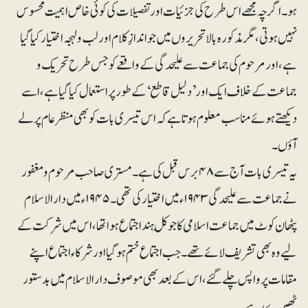
ہو۔ اگرچہ مجھے اس طرح کی جزئیات اور تفصیلات کی کوئی خاص اہمیت محسوس
نہیں ہوتی، مگر مذکورہ بالا تحریروں میں جو اندازِ کلام اور لب و لہجہ اختیار کیا گیا
ہے، اور مرحوم کی جماعت سے علیحدگی کے واقعے کو جس طرح تحریک و
جماعت کے خلاف ایک اور ’دلیل قاطع‘ کے طور پراستعمال کیا گیا ہے، اسے
دیکھتے ہوئے مناسب معلوم ہوتا ہے کہ اس تیسری بات کو بھی منظرعام پر لے
آؤں۔
یہ تیسری بات آج سے ۴۸برس قبل کی ہے۔ مستری صاحب مرحوم و مغفور
نے جماعت سے علیحدگی ۱۹۴۳ء میں اختیار کی تھی۔ ۱۹۴۵ء میں دارالاسلام
پٹھان کوٹ میں جماعت اسلامی کا جو کُل ہند اجتماع ہوا تھا، اس میں شرکت کے
لیے وہ بھی تشریف لائےتھے۔ جب اجتماع ختم ہوگیا اور شرکاء اجتماع اپنے
مقامات پر واپس چلے گئے، اس کے بعد بھی موصوف دارالاسلام میں بدستور
ٹھیرے رہے۔