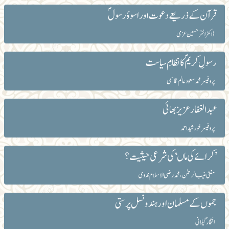
قرآن کے ذریعے دعوت اور اسوۂ رسول ؐ
ڈاکٹر اختر حسین عزمی
رسولِ کریمؐ کا نظامِ سیاست
پروفیسر محمد سعود عالم قاسمی
عبدالغفار عزیز بھائی
پروفیسر خورشید احمد
’کرائے کی ماں‘ کی شرعی حیثیت؟
مفتی منیب الرحمٰن، محمد رضی الاسلام ندوی
جموں کے مسلمان اورہندو نسل پرستی
افتخار گیلانی