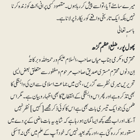
میرے سامنے آیا، تو اسے پیش کر رہا ہوں۔ مقصود کسی پرانی بحث کو زندہ کرنا
نہیں بلکہ ایک تاریخی واقعے کو ریکارڈ پر لانا ہے۔
باسمہٖ تعالیٰ
پھول پور، ضلع اعظم گڑھ
محترمی و مکرمی جناب میاں صاحب،السلام علیکم ورحمۃ اللہ وبرکاتہٗ
اِن دنوں محترم مستری صدیق صاحب مرحوم و مغفور سے متعلق بعض ایسی
تحریریں میری نظر سے گزریں، جن میں جماعت اسلامی سے ان کی وابستگی کا
بھی تذکرہ ہے اور پھر اس وابستگی کے انقطاع کا بھی اظہارو بیان ہے۔ مگر اس
ضمن کی جو ایک تیسری بات بھی ہے اس کا کوئی ذکر مجھے [کہیں] نظر نہیں
آسکا۔ اور اب مجھے کچھ ایسا گمان ہورہا ہے کہ شاید یہ بات ماضی کے پردے میں
مستور ہوکر رہ گئی ہے، اور کچھ بعید نہیں کہ خود آپ کےعلم میں بھی نہ آسکی