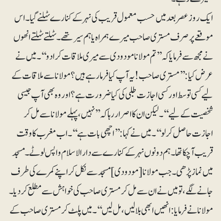
ایک روز عصر بعد میں حسب معمول قریب کی نہر کے کنارے ٹہلنے گیا۔ اس
موقعے پر صرف مستری صاحب میرے ہمراہ یا ہم سیر تھے۔ ٹہلتے ٹہلتے انھوں
نے مجھ سے فرمایا کہ ’’تم مولانا مودودی سے میری ملاقات کرا دو‘‘۔میں نے
عرض کیا: ’’مستری صاحب! یہ آپ کیا فرما رہے ہیں؟ مولانا سے ملاقات کے
لیے کسی توسط اور کسی اجازت طلبی کی کیا ضرورت ہے؟ اور وہ بھی آپ جیسی
شخصیت کے لیے‘‘۔ لیکن ان کا اصراررہا کہ ’’نہیں، پہلے مولاناسے مل کر
اجازت حاصل کرلو‘‘۔ میں نے کہا: ’’اچھی بات ہے‘‘۔ اب مغرب کا وقت
قریب آچکا تھا۔ ہم دونوں نہر کے کنارے سے دارالاسلام واپس لوٹے۔ مسجد
میں نماز پڑھی۔ جب مولانا [مودودی] مسجد سے نکل کر اپنے کمر ےکی طرف
جانے لگے، تو میں نے ان سے مل کر مستری صاحب کی خواہش سے مطلع کر دیا۔
مولانا نے فرمایا: انھیں ابھی بلا لیں، مل لیں‘‘۔ میں پلٹ کر مستری صاحب کے