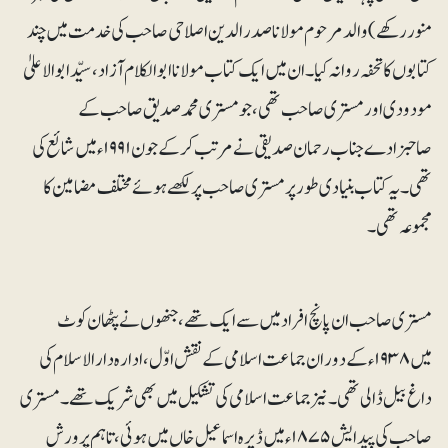
منوررکھے) والد مرحوم مولانا صدر الدین اصلاحی صاحب کی خدمت میں چند
کتابوں کا تحفہ روانہ کیا۔ ان میں ایک کتاب مولانا ابوالکلام آزاد، سیّدابوالاعلیٰ
مودودی اور مستری صاحب تھی، جو مستری محمد صدیق صاحب کے
صاحبزادے جناب رحمان صدیقی نے مرتب کرکے جون۱۹۹۱ء میں شائع کی
تھی۔ یہ کتاب بنیادی طور پر مستری صاحب پر لکھے ہوئے مختلف مضامین کا
مجموعہ تھی۔
مستری صاحب ان پانچ افراد میں سے ایک تھے، جنھوں نے پٹھان کوٹ
میں ۱۹۳۸ء کے دوران جماعت اسلامی کے نقش اوّل، ادارہ دارالاسلام کی
داغ بیل ڈالی تھی۔ نیز جماعت اسلامی کی تشکیل میں بھی شریک تھے۔ مستری
صاحب کی پیدایش ۱۸۷۵ء میں ڈیرہ اسماعیل خاں میں ہوئی، تاہم پرورش