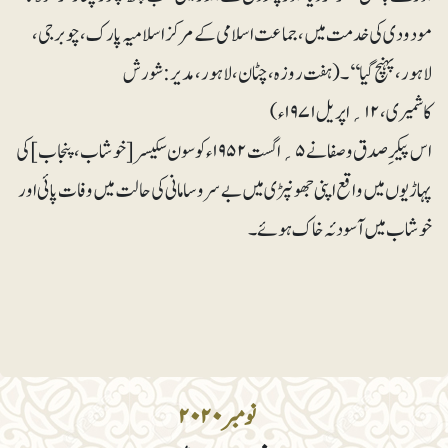
مودودی کی خدمت میں، جماعت اسلامی کے مرکز اسلامیہ پارک، چوبرجی،
لاہور، پہنچ گیا‘‘۔ (ہفت روزہ، چٹان، لاہور،مدیر: شورش
کاشمیری، ۱۲؍اپریل ۱۹۷۱ء)
اس پیکر ِ صدق و صفا نے ۵؍اگست ۱۹۵۲ء کو سون سکیسر [خوشاب، پنجاب]کی
پہاڑیوں میں واقع اپنی جھونپڑی میں بے سروسامانی کی حالت میں وفات پائی اور
خوشاب میں آسودئہ خاک ہوئے۔
نومبر۲۰۲۰