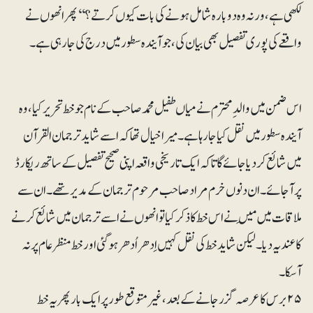
لکھی ہے، ورنہ وہ دوبارہ شامل ہونے کی بات کیوں کرتے؟‘‘ پھر انھوں نے
واقعے کی پوری تفصیل بھی بیان کی، جو آیندہ سطور میں درج کی جارہی ہے۔
اس ضمن میں والد ِ محترم نے میاں طفیل محمد صاحب کے نام جو خط تحریر کیا،وہ
آیندہ سطور میں نقل کیا جارہا ہے۔ میرا خیال تھا کہ اسے شاید ترجمان القرآن
میں شائع کردیا جائے گا تاکہ ایک تاریخی واقعہ اپنی صحیح تفصیل کے ساتھ ریکارڈ
پر آجائے۔ ان دنوں خرم مراد صاحب مرحوم ترجمان کے مدیر تھے۔ان سے
ملاقات میں مَیں نے اس خط کا ذکر کیا تو انھوں نے اسے ترجمان میں شائع کرنے
کا عندیہ دیا۔ لیکن شاید خط کی نقل کہیں اِدھراُدھر ہوگئی اورخط منظرعام پر نہ
آسکا۔
۲۵برس کا عرصہ گزر جانے کے بعد، غیرمتوقع طور پر ایک بار پھر یہ خط