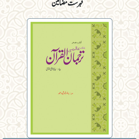
فہرست مضامین