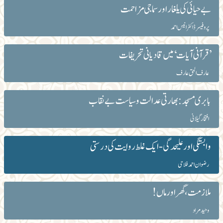
بے حیائی کی یلغار اور سماجی مزاحمت
پروفیسر ڈاکٹر انیس احمد
’ قرآنی آیات‘ میں قادیانی تحریفات
عارف الحق عارف
بابری مسجد: بھارتی عدالت و سیاست بے نقاب
افتخار گیلانی
وابستگی اور علیحدگی - ایک غلط روایت کی درستی
رضوان احمد فلاحی
ملازمت، گھر اور ماں!
وحید مراد