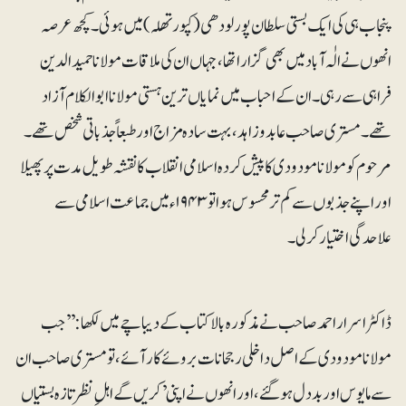
پنجاب ہی کی ایک بستی سلطان پور لودھی (کپورتھلہ)میں ہوئی۔ کچھ عرصہ
انھوں نے الٰہ آباد میں بھی گزارا تھا، جہاں ان کی ملاقات مولانا حمیدالدین
فراہی سے رہی۔ ان کے احباب میں نمایاں ترین ہستی مولانا ابوالکلام آزاد
تھے۔ مستری صاحب عابد و زاہد، بہت سادہ مزاج اور طبعاً جذباتی شخص تھے۔
مرحوم کو مولانا مودودی کا پیش کردہ اسلامی انقلاب کا نقشہ طویل مدت پر پھیلا
اور اپنے جذبوں سے کم تر محسوس ہوا تو ۱۹۴۳ء میں جماعت اسلامی سے
علاحدگی اختیار کرلی۔
ڈاکٹر اسرار احمد صاحب نےمذکورہ بالا کتاب کے دیباچے میں لکھا: ’’جب
مولانا مودودی کے اصل داخلی رجحانات بروئے کار آئے، تومستری صاحب ان
سے مایوس اور بددل ہوگئے، اور انھوں نے اپنی ’کریں گے اہلِ نظر تازہ بستیاں