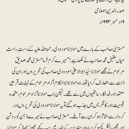
صدرالدین اصلاحی
۱۹دسمبر ۱۹۹۳ء
مستری صاحب کے بارے میں مولانا مودودی رحمۃ اللہ علیہ کے دست ِ راست
میاں طفیل محمد صاحب نے لکھاہے: ’’میرے کرم فرما مستری محمد صدیق
مرحوم نے مجھے مولانا سیّدابوالاعلیٰ مودودی صاحب کی تحریروں اور ان کی
ذات سے متعارف کرایا تھا۔ وہ مولانا ابوالکلام آزاد مرحوم کے نہایت قریبی
معتمد اور فداکار ساتھیوں میں سے تھے۔ لیکن جب مولانا آزاد مرحوم ، متحدہ
قومیت اور کانگریس میں جذب ہوگئے تو یہ مولانا مودودی کی تحریروںاور
کردار سے متاثر ہوکر ان سے آملے۔ مستری صاحب نے میرے ذہن کو روشن
اور مجھے بالکل یکسو کردیا، اور چند دن کے اندر میں سب کچھ چھوڑ چھاڑکر مولانا