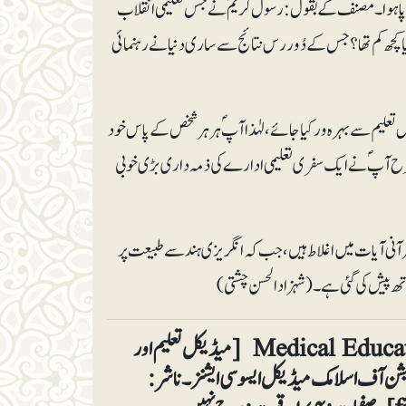
اب برپا ہوا۔ مصنف کے بقول: رسول کریمؐ نے جس تعلیمی انقلاب
وں کی اساس رکھ دینا کیا کچھ کم تھا؟ جس کے دُور رس نتائج سے ساری دنیانے رہنمائی
 اس تعلیم سے بہرہ ور کیا جائے، لہٰذا آپؐ ہر ہرشخص کے پاس خود
 اس طرح آپؐ نے ایک سفری تعلیمی ادارے کی ذمہ داری بڑی خوبی
آنی آیات میں اغلاط ہیں، جب کہ انگریزی ہندسے طبیعت پر
اتھ پیش کی گئی ہے۔ (شہزادالحسن چشتی)
Medical Education and Professional Ethics: Islamic Insight [میڈیکل تعلیم اور
ریشن آف اسلامک میڈیکل ایسوسی ایشنز۔ ناشر: