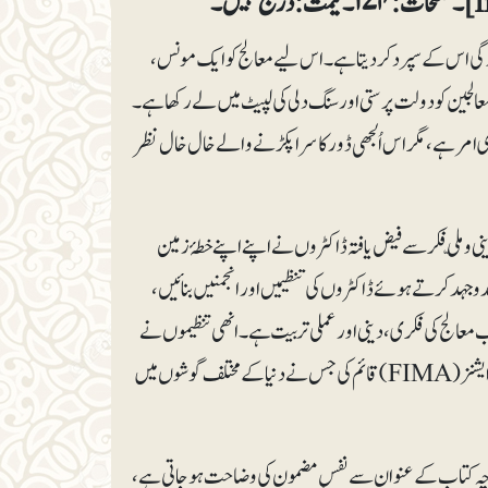
ندگی اس کے سپرد کر دیتا ہے۔ اس لیے معالج کو ایک مونس،
ر معالجین کو دولت پرستی اور سنگ دلی کی لپیٹ میں لے رکھا ہے۔
امر ہے، مگر اس اُلجھی ڈور کا سرا پکڑنے والے خال خال نظر
ی و ملّی فکر سے فیض یافتہ ڈاکٹروں نے اپنے اپنے خطۂ زمین
وجہد کرتے ہوئے ڈاکٹروں کی تنظیمیں اور انجمنیں بنائیں،
وب معالج کی فکری، دینی اور عملی تربیت ہے۔ انھی تنظیموں نے
مل کر دسمبر ۱۹۸۱ء میں اورلینڈ، فلوریڈا (امریکا) میں فیڈریشن آف اسلامک میڈیکل ایسوسی ایشنز (FIMA) قائم کی جس نے دنیا کے مختلف گوشوں میں
اگرچہ کتاب کے عنوان سے نفسِ مضمون کی وضاحت ہوجاتی ہے،