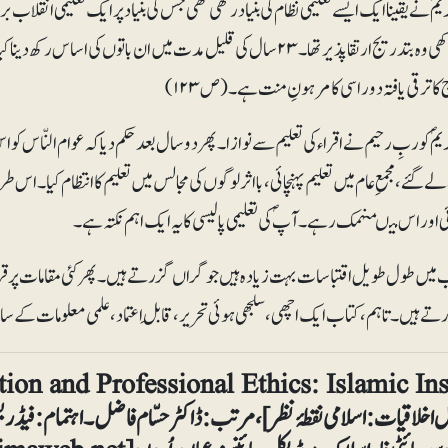
ؐ نے یقینا ایک ایسے تعلیمی نظام کی بنیاد رکھی تھی جس کی بنیاد پر ایک تعلیمی انقل
کی بنیاد رکھی وہ بتدریج ارتقا پذیر تھا۔ ۲۳سال کی قلیل مدت میں ان بات
 کا ترقی یافتہ دور اسی کا مرہونِ منت ہے۔ (ص ۱۲۳)
ؐ کو ربِ رحیم نے اقراء کی تعلیم سے نوازا۔ پھر دو سال بعد حکم دیا کہ عوام النّاس کو
گئے، مجمعِ عام میں تعلیم پہنچائی، بااثر لوگوں کی مجالس میں تعلیم کا انتظام کیا۔
ی اور اس میںمنہمک رہے۔ آپؐ کی تعلیمی پالیسی کا یہ ایک اہم نکتہ ہے۔
میں طول طویل اقتباسات بہت زیادہ ہیں جو گراں گزرتے ہیں۔ پھر کئی مقامات پر قر
ے ہیں۔ تاہم، کتاب ایک اچھی، سلجھی ہوئی تحریر، قابلِ اعتماد، علمی معلومات کے س
ل اخلاقیات: اسلامی نقطۂ نظر]، مرتب: ڈاکٹر حسّام فاضل۔ اہتمام: فیڈ