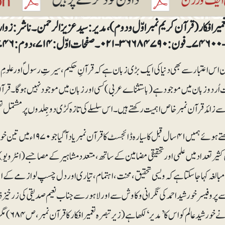
پے فی جلد۔
ن اس اعتبار سے بھی دنیا کی ایک بڑی زبان ہے کہ قرآنِ حکیم، سیرتِ رسولؐ اور علومِ ا
اُردو زبان میں موجود ہے (باستثناے عربی) کسی اور زبان میں موجود نہیں ہوگا۔ قر
ے زائد قرآن نمبر خاص اہمیت رکھتے ہیں۔ اس سلسلے کی تازہ کڑی دو جِلدوں پر مشتمل ت
اسے دیکھتے ہوئے ہمیں ۴۱ 
ثیرتعداد میں علمی اور تحقیقی مضامین کے ساتھ، متعدد مشاہیر کے مصاحبے (انٹرویو)، 
بالغہ کہا جاسکتا ہے کہ ویسی تحقیق، محنت، اہتمام، تیاری اور دل چسپ لوازمے کے اعت
پروفیسر خورشید احمد کی نگرانی و کاوش سے اور لاہور سے جناب نعیم صدیقی کی زرخیز ذہن
صاحب نے خ