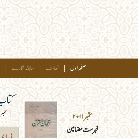
(current)
صفحہ اول
|
تعارف
|
سابقہ شمارے
|
ہ
کتاب 
|
ستمبر ۲۰۱۱
ستمبر ۲۰۱۱
فہرست مضامین