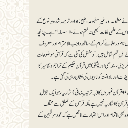
ے مطبوعہ اور غیرمطبوعہ، طبع زاد اور ترجمہ شدہ ہر نوع کے
 کے علمی نکات کبھی نہ ختم ہونے والا سلسلہ‘‘ ہے۔ چنانچہ
میں نام ور علماے کرام کے ساتھ واجب الاحترام اور معروف
 والے اہلِ قلم شامل ہیں۔ کوشش کی گئی ہے کہ قرآنی موضوعات
ریزی، سندھی اور پشتو) میں قرآن حکیم کے تراجم و تفاسیر کا
ات اور نادانستہ کوتاہیوں کی نشان دہی کی گئی ہے۔
آخر میں ایک تو پروفیسر اقبال جاوید صاحب کا مرتّبہ اشاریہ شامل ہے، اوّل: رسائل و جرائد کے ۹۹ قرآن نمبروں کا (بہ ترتیبِ زمانی) اشاریہ، جو ایک قابلِ
ِ قرآن کا اشاریہ نہیں ہے بلکہ قرآن کے تعلق سے مختلف
 بھی ناتمام اور اس اعتبار سے ناقص ہے کہ خود مرتّبین کے