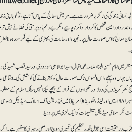
ی فار اسلامک میڈیکل سائنسز، عمان، اُردن[fimaweb.net]۔ صفحات: ۱۷۴۔ قیمت: درج نہیں۔
لجہ انسانی زندگی کی ناگزیر ضرورت ہے۔ مریض معالج کے پاس آتا ہے، تو گویا اپنی ز
مدرد اور امین شخص کا کردار ادا کرنا چاہیے، مگر بے رحم مادہ پرستی کی فضا نے بیش ت
ان معالج کا اس صورت حال پر رنجیدہ اور حالات کی بہتری کے لیے فکرمند ہونا فطری 
۔
ر میں امام حسن البنا، علامہ محمد اقبال، سیدابوالاعلیٰ مودودی اور سید قطب شہید کی دین
جہاں جہاں وہ پہنچے، اس افسوس ناک صورت حال کو بہتر بنانے کی کوشش کی۔ اجتماعی جد
حِ نظر گریڈوں کی دوڑ اور تنخواہوں کے فراز کے پیچھے لپکنا نہیں، بلکہ اسلام کے مطل
ست فکر اسلامی میڈیکل تنظیمات کو ایک لڑی میں پرو دیا۔
تاب درحقیقت اسی قابلِ قدر تنظیم کی تعمیری سوچ اور علمی رہبری کا مظہر ہے۔ 