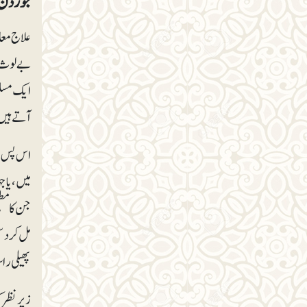
جورڈن سوسائٹ
علاج معا
بے لوث، ہ
ایک مسلم
آتے ہیں
اس پس منظ
میں، یا 
جن کا مطم
پھیلی را
زیرنظر ک