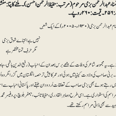
روپے۔
لرحمن بزمی (۱۹۳۰ء-۲۰۰۵ء) کے ایک شعر ؎
نہیں ہے انتہاے شوق بزمی
مگر حرفِ تمنا مختصر ہے
 ہے۔ یہ مجموعہ شاعر کی وفات کے چھے برس بعد ان کے احباب (رفیع الدین ہاشمی، جا
۔ برنی صاحب کی ولادت کینیا میں ہوئی اور عمر کا بیش تر حصہ انگلستان میں گزرا مگر وہ 
میں رہتے ہوئے بھی بزمی صاحب کے تعلقات اُردو دان طبقے اور پاکستانی احباب سے
مراسم کی استواری ہے۔ اسی طرح وہ ماہرالقادری، حفیظ تائب، جعفر بلوچ، پروفیسر محمد
ید سے بھی ذاتی مراسم رکھتے تھے۔