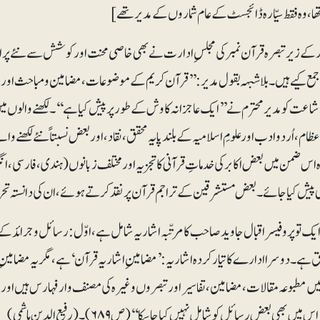
ھا، وہ فقط سیّارہ ڈائجسٹ کے عام شماروں کے مدیر تھے ]
ار کے زیرتبصرہ قرآن نمبر کی مجلسِ ادارت نے بھی خاصی محنت اور کوشش سے نئے پران
مع کیے ہیں۔ بلاشبہہ بقول مدیر: ’’قرآن کریم کے موضوعات، مضامین و مباحث اور اس
شاعت کو مدیرمحترم نے ’’ایک عاجزانہ کاوش کے طور پر پیش کیا ہے‘‘۔ لکھنے والوں 
ام، اُردو ادب اور علومِ اسلامیہ کے بلندپایہ محقق، نقاد، اور بعض نسبتاً نئے لکھنے
اس ضمن میں بعض اکابر کی خدماتِ قرآنی کا تجزیہ اور مختلف زبانوں (ہندی، فارسی، انگ
ی پیش کیا جائے۔ بعض مستشرقین کے تراجم قرآن پر نقد کرتے ہوئے، ان کی دانستہ تحریف
ق ہے۔ دوسرا ادارے کا تیار کردہ اشاریہ: ’مضامینِ اشاریہ قرآن‘ ہے، مگر یہ مضامین
ں مطبوعہ مقالات، مضامین، تفاسیر اور تبصروں وغیرہ کی مصنف وار فہارس ہیں اور وہ
میں بھی بعض رسائل کو شامل نہیں کیا جاسکا‘‘ (ص ۶۸۹)۔ (رفیع الدین ہاشمی)