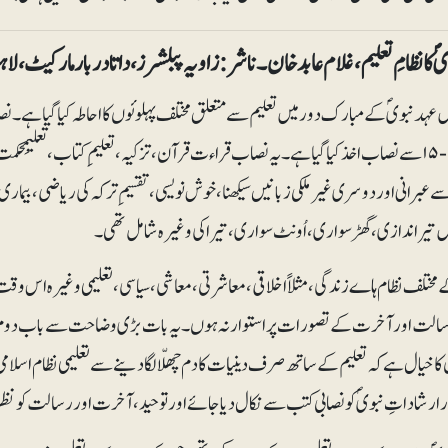
 کا نظامِ تعلیم، غلام عابد خان۔ ناشر: زاویہ پبلشرز، داتا دربارمارکیٹ، لاہور۔ صفحات: ۲۷۲۔
 عہدنبویؐ کے مبارک دور میں تعلیم سے متعلق مختلف پہلوئوں کااحاطہ کیا گیا ہے۔ 
آیات ۱۱-۱۵ سے نصاب اخذ کیا گیا ہے۔یہ نصاب قراء ت قرآن، تزکیہ، تعلیمِ کتاب، تعلیمِحک
 عبرانی اور دوسری غیرملکی زبانیں سیکھنا، خوش نویسی، تقسیمِ ترکہ کی ریاضی، بیمار
ں تیراندازی، گھڑسواری، اُونٹ سواری، تیراکی وغیرہ شامل تھی۔
 مختلف نظام ہاے زندگی، مثلاً اخلاقی، معاشرتی، معاشی، سیاسی، تعلیمی وغیرہ اس وقت
سالت اور آخرت کے تصورات پر استوار نہ ہوں۔ یہ بات بڑی وضاحت سے باب دوم میں
کا خیال ہے کہ تعلیم کے ساتھ صرف دینیات کا دم چھلّا لگادینے سے تعلیمی نظام اسلام
 ارشاداتِ نبویؐ کو نصابی کتب سے نکال دیاجائے اور توحید، آخرت اور رسالت کو نظران