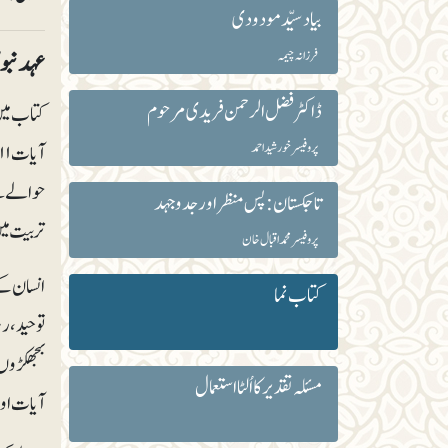
بیاد سیّد مودودی
عہد نبویؐ
فرزانہ چیمہ
ڈاکٹر فضل الرحمن فریدی مرحوم
کتاب میں
پروفیسر خورشید احمد
حوالے سے
تاجکستان: پس منظر اور جدوجہد
تربیت می
پروفیسر محمداقبال خان
انسان کے
کتاب نما
توحید، ر
بجھکڑوں 
مسئلہ تقدیر کا اُلٹا استعمال
آیات اور