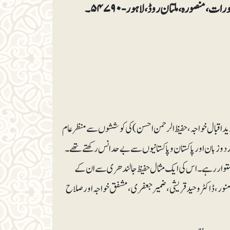
حرفِ تمنا، عبدالرحمن بزمی مرحوم (مرتب: حفیظ الرحمن احسن)۔ ملنے کا پتا: منشورات، منصورہ، ملتان روڈ، لاہور-۵۴۷۹۰۔
وید اقبال خواجہ، حفیظ الرحمن احسن) کی کوششوں سے منظرعام
اُردو زبان اور پاکستان و پاکستانیوں سے بے حد انس رکھتے تھے۔
 استوار رہے۔ اس کی ایک مثال حفیظ جالندھری سے ان کے
 منور، ڈاکٹر وحید قریشی، ضمیرجعفری، مشفق خواجہ اور صلاح