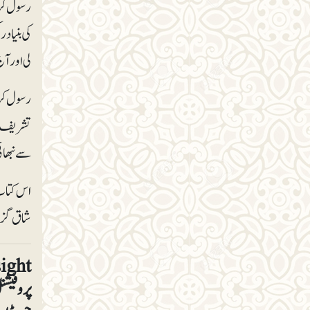
رسول کریم
لی اور آج
رسول کریم
تشریف لے 
سے نبھائ
اس کتاب 
شاق گزرت
پروفیشن