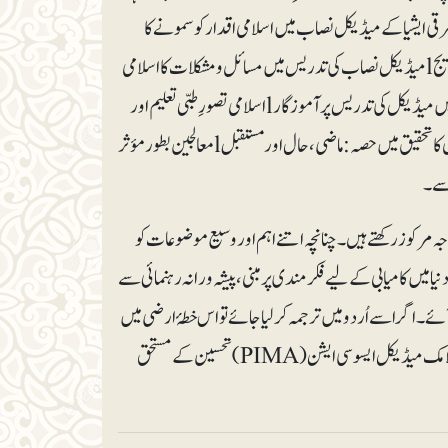
رف کے لیے مختلف ابواب کے موضوعات اس طرح ہیں: lجنوب مشرقی ایشیا کے میڈیکل نصاب میں اسلامی اقدار کو سمونے کا
تجربہ lعلاج معالجے سے قبل بنیادی میڈیکل تدریس اور میڈیکل نصاب میں اسلامی فکر کی ترویج lمیڈیکل نصاب کی تدریس میں مسائل و مشکلات کا اسلامی
تناظر میں حل lمیڈیکل کی پیشہ ورانہ تدریس، اسلامی نقطۂ نظر سے lاسلامی یونی ورسٹی ملایشیا میں میڈیکل کی تدریس پر آموزگار lاسلامی تصورِ طبی تعلیم اور
حیاتی اخلاقیات lاسلامی اصولوں کی روشنی میں میڈیکل تعلیم سے متعلق اخلاقی امور lمسلمانوں کا تحقیق میں حصہ: ماضی، حال اور مستقبل lمعالجین بطور مؤثر
مرکوز رکھتے ہیں۔ چنانچہ اتنے اہم اور وسیع موضوعات کو
یں کامیابی کے لیے فکرمندی پر مبنی، پیشہ ورانہ رہنمائی سے
ے۔ اگر اسے اُردو میں ترجمہ کرلیا جائے تو اس خطۂ ارضی میں
استفادے کا دائرہ زیادہ وسیع ہوجاتا ہے۔ کتاب کی جاذبِ نظر پیش کش پر ’فیما‘ اور پاکستان اسلامک میڈیکل ایسوسی ایشن (PIMA) تحسین کے مستحق