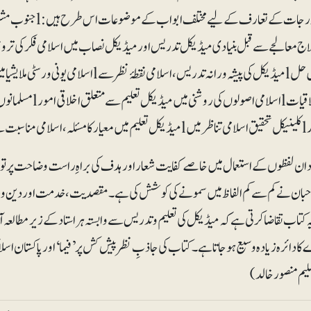
تاہم مندرجات کے تعا
 مناسبت سے۔
ن لفظوں کے استعمال میں خاصے کفایت شعار اور ہدف کی براہِ راست وضاحت پر توجہ 
حبان نے کم سے کم الفاظ میں سمونے کی کوشش کی ہے۔ مقصدیت، خدمت اور دین و دنیا م
 کتاب تقاضا کرتی ہے کہ میڈیکل کی تعلیم و تدریس سے وابستہ ہراستاد کے زیرمطالعہ آئ
یم منصور خالد)