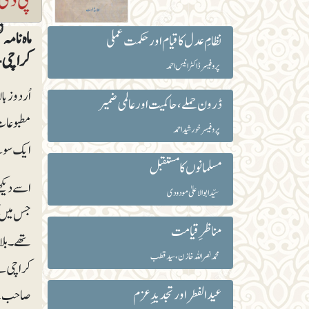
نظامِ عدل کا قیام اور حکمت عملی
کراچی-۷۴۶۰۰۔ فون: ۳۶۶۸۴۷۹۰-۰۲۱۔ صفحات اوّل:۷۱۴، دوم:۷۴۶۔ قیمت: ۵۹۵ رو
پروفیسر ڈاکٹر انیس احمد
اُردو زبا
ڈرون حملے، حاکمیت اور عالمی ضمیر
مطبوعات 
پروفیسر خورشید احمد
ایک سو س
مسلمانوں کا مستقبل
سیّد ابوالاعلیٰ مودودی
جس میں ک
مناظرِ قیامت
تھے۔ بلام
محمد نصراللہ خازن، سید قطب
کراچی سے 
عیدالفطر اور تجدیدِ عزم