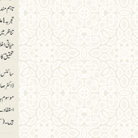
تحقیق کار lکلینیکل تحقیق اسلامی تناظر میں lمیڈیکل تعلیم میں معیار کا مسئلہ ، اسلامی
سائنس دا
ڈاکٹر صا
موسوم یہ
ہیں۔ (سل