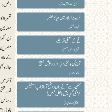
دخل نہ ت
ڈاکٹر یوسف القرضاوی
تربیت اولاد میں حیا کا عنصر
تعمیرافک
نگہت حسین
مضامین ج
زیرنظر ا
حج کے عملی تقاضے
مفسرین عظ
عتیق الرحمن سنبھلی
کے علاوہ 
آج کی بدلتی دنیا اور درپیش چیلنج
جائزہ بھ
خالد رحمان
کشمیر سے آنے والی واضح آواز اب ’سٹیٹس
قدر تحقی
کو‘ کی گنجایش بالکل نہیں!
رسائل می
مشتاق اے جیلانی
بقول: ’’اس 