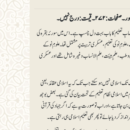
 قیمت: درج نہیں۔
نصابِ تعلیم کا باب بہت دل چسپ ہے۔ اس میں سورئہ بقرہ کی
مت، علومِ نو کی تعلیم، عسکری تربیت پر مشتمل تھا۔علومِ نو کے
ی و طب، علمِ ہیئت، علم الانساب وغیرہ شامل تھے اور عسکری
 تک اسلامی نہیں ہوسکتے جب تک کہ یہ اسلامی عقائد، یعنی
 اسلامی نظام تعلیم کے تحت بیان کی گئی ہے۔ بعض بوجھ
ی بن جاتاہے، اور اب تو صورت یہ ہے کہ اگر جہاد کی قرآنی
داز کردیا جائے تو پھر بھی تعلیم اسلامی ہی رہتی ہے۔