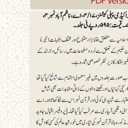
ماہ نامہ تعمیر افکار (قرآن کریم نمبر اوّل و دوم)، مدیر: سید عزیز الرحمن۔ ناشر: زوار اکیڈمی پبلی کیشنز، ۴/۱۷- اے، ناظم آباد نمبر۴،
سلامیہ سے متعلق جتنا بڑا، متنوع اور مختلف الجہات ذخیرۂ
آن حکیم کے تعلق سے اُردو مطبوعات میں رسائل و جرائد کے
عمیرافکار کا زیرنظر خصوصی شمارہ ہے۔
سال قبل کا سیارہ ڈائجسٹ کاقرآن نمبر یاد آگیا جو ۱۹۷۰ء میں تین خوب صورت جِلدوں میں غیرمعمولی اہتمام سے شائع کیا گیا تھا
سچی کہانیاں اور لکھنے والوں کے ذاتی مشاہدات بھی شامل
بار سے شاید ہی کوئی اور قرآن نمبر اس سے لگا کھاتا ہو۔ اسے
ی و قلبی آبیاری سے مرتّب کیا گیا تھا۔ [پروفیسر اقبال جاوید
ورشیدعالم کو اس کا ’مدیر‘ لکھا ہے (زیرتبصرہ تعمیرافکار کا قرآن نمبر، ص ۶۸۴) مگر مذکورہ بالا قرآن نمبر کی تیاری میں خورشیدعالم کی کسی کاوش کا