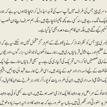
وسری چیز جس کی طرف مَیں آپ سب کی توجہ مبذول کرانا چاہتا ہوں، یہ ہے کہ ہماری 
ھیک مانگ رہے ہیں، نہ کسی سے کچھ چھیننا چاہتے ہیں، بلکہ ہم صرف اپنے ان غصب شدہ 
سلیم کیے گئے ہیں بلکہ ان کا ہم سے وعدہ بھی کیا گیا ہے۔
یسری چیز جس کو نظرانداز کرنے یا بھولنے کے ہم ہرگز متحمل نہیں ہوسکتے، یہ ہے کہ ا
ے عظیم اور بے مثال قربانیاں دی ہیں۔ ہمارے لاکھوں نوجوانوں، بزرگوں، اور بچوں نے
ے اپنی عصمتیں لٹا کر، اس تحریک کی آبیاری کی ہے۔ یہ سبھی قربانیاں ہمارے لیے 
فاظت کے لیے ذمہ دار اور عہد کے پابند ہیں۔ اسی طرح ہمارے شہداکی بیوائیں، یتیم
یک اجتماعی ذمہ داری ہیں۔ ان کی ضروریات کو پورا کرنا اور ہرطرح سے ان کا خیال رکھ
ر چڑھائو کے مراحل ہر جدوجہد کا ایک لازمی حصہ ہوتے ہیں۔ ان سے کبھی کوئی جدوجہد 
مزید سنورتی اور نکھرتی ہیں۔ ہاں، یہ ضرور ہے کہ جدوجہد کا دورانیہ جب زیادہ طویل 