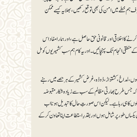
 ہم خطے میں امن کی بھی توقع رکھیں، بھلا یہ کیسے ممکن
نے کا اخلاقی اور قانونی حق حاصل ہے، اور ہمارا مفاد اس
ے منطقی انجام تک پہنچائیں۔ اور یہ کام ہم سب کشمیریوں کو مل
، جموں، لداخ، کشتواڑ، ڈوڈہ، غرض کشمیر کے ہرحصے میں رہنے
 کہ جس طرح بھارتی مظالم کے سب سے زیادہ شکار مقبوضہ
کا ہی رہا ہے۔ لیکن اس صورتِ حال کا تبدیل ہونا اب
کساں طورپر شامل ہوں اور بقدرِ استطاعت اپنا تعاون کرکے