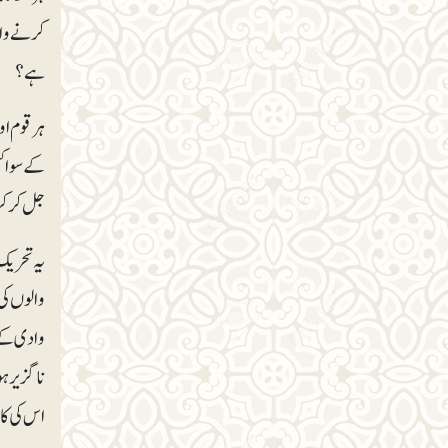
کرنے وال
ہے؟
ہرقوم او
کے سوا کس
جل کر کر
یہ تحریک
والوں کی
وادی کے 
ناگزیر ہ
اس کی کام