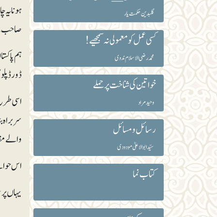
ہونا یہ چ
گلبدین حکمت یار
صاحب نے
کسی عمل کو معمولی نہ سمجھیے!
ہم پاکستا
محمد رضی الاسلام ندوی
ڈور ڈپلوم
خواتین کی شناخت پر حملے
اسی طرح پ
وحید مراد
رسائل و مسائل
والے مظا
سیّد ابوالاعلیٰ مودودی
اس حوالے
کتاب نما
یہاں پر س