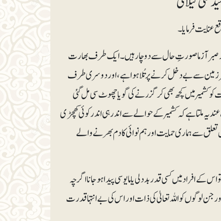
د علی گیلانی
ع عنایت فرمایا۔
ور صبر آزما صورتِ حال سے دوچار ہیں۔ ایک طرف بھارت
ی سرزمین سے بے دخل کرنے پر تُلا ہوا ہے، اور دوسری طرف
 کو کشمیر میں کچھ بھی کرگزرنے کی گویا چھوٹ سی مل گئی
ندیہ ملتا ہے کہ کشمیر کے حوالے سے اندر ہی اندر کوئی کھچڑی
علق سے ہماری حمایت اور ہم نوائی کا دم بھرنے والے
ے افراد میں کسی قدر بددلی یا مایوسی پیدا ہو جانا اگرچہ
اور جن لوگوں کو اللہ تعالیٰ کی ذات اور اس کی بے انتہا قدرت