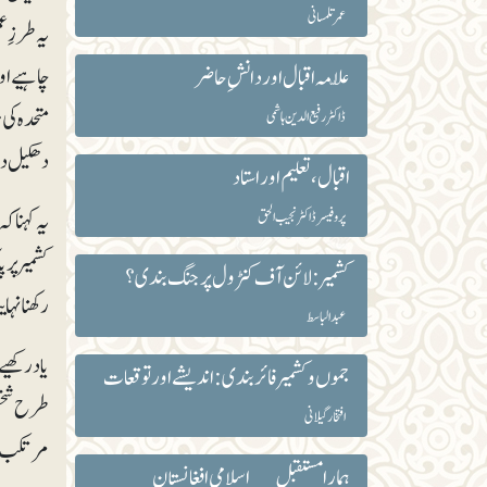
عمر تلمسانی
یہ طرزِع
چاہیے اور
علّامہ اقبال اور دانش ِحاضر
متحدہ کی
ڈاکٹر رفیع الدین ہاشمی
دھکیل دی
اقبال ، تعلیم اور استاد
یہ کہنا 
پروفیسر ڈاکٹر نجیب الحق
کشمیر پر
کشمیر: لائن آف کنٹرول پر جنگ بندی؟
رکھنانہا
عبدالباسط
یاد رکھی
جموں و کشمیر فائربندی: اندیشے اور توقعات
طرح شخصی
افتخار گیلانی
مرتکب لو
ہمارا مستقبل __اسلامی افغانستان