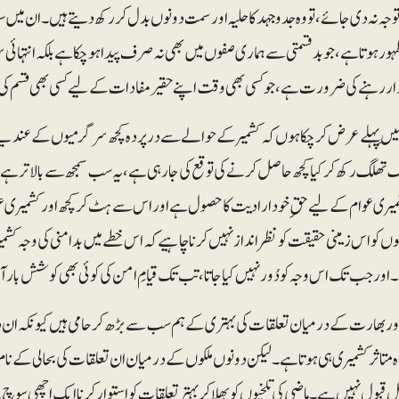
جہ نہ دی جائے، تو وہ جدوجہد کا حلیہ اور سمت دونوں بدل کر رکھ دیتے ہیں۔ ان میں 
ظہورہوتا ہے، جو بدقسمتی سے ہماری صفوں میں بھی نہ صرف پیدا ہوچکا ہے بلکہ انتہائ
ر رہنے کی ضرورت ہے، جو کسی بھی وقت اپنے حقیر مفادات کے لیے کسی بھی قسم کی س
َیں پہلے عرض کرچکا ہوں کہ کشمیر کے حوالے سے درپردہ کچھ سرگرمیوں کے عندیے 
گ تھلگ رکھ کر کیا کچھ حاصل کرنے کی توقع کی جارہی ہے، یہ سب سمجھ سے بالاتر ہے۔ ہ
یری عوام کے لیے حقِ خود ارادیت کا حصول ہے اور اس سے ہٹ کر کچھ اور کشمیری عوا
وں کو اس زمینی حقیقت کو نظرانداز نہیں کرنا چاہیے کہ اس خطے میں بدامنی کی وجہ کشمیر ک
 اور جب تک اس وجہ کو دُور نہیں کیا جاتا، تب تک قیامِ امن کی کوئی بھی کوشش بارآ
اوربھارت کے درمیان تعلقات کی بہتری کے ہم سب سے بڑھ کر حامی ہیں کیونکہ ان
متاثر کشمیری ہی ہوتا ہے۔ لیکن دونوں ملکوں کے درمیان ان تعلقات کی بحالی کے نام پر 
لِ قبول نہیں ہے۔ ماضی کی تلخیوں کو بھلا کر بہتر تعلقات کو استوار کرنا ایک اچھی