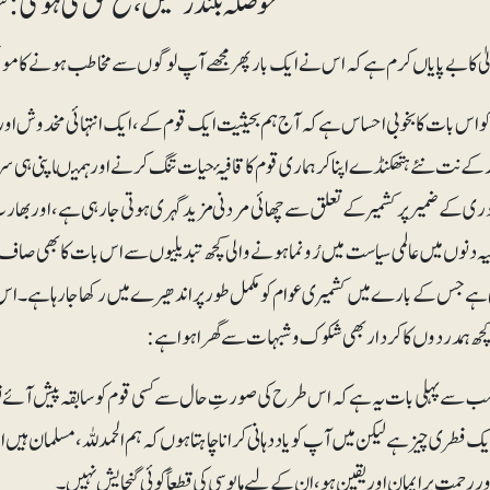
حوصلہ بلند رکھیں، فتح حق کی ہوگی: سیّ
الیٰ کا بے پایاں کرم ہے کہ اس نے ایک بار پھر مجھے آپ لوگوں سے مخاطب ہونے کا موق
 اس بات کا بخوبی احساس ہے کہ آج ہم بحیثیت ایک قوم کے، ایک انتہائی مخدوش ا
ور کے نت نئے ہتھکنڈے اپنا کر ہماری قوم کا قافیۂ حیات تنگ کرنے اور ہمیںا پنی ہ
ادری کے ضمیر پر کشمیر کے تعلق سے چھائی مردنی مزید گہری ہوتی جارہی ہے، اور بھارت
ہ دنوں میں عالمی سیاست میں رُونما ہونے والی کچھ تبدیلیوں سے اس بات کا بھی صاف ع
ے جس کے بارے میں کشمیری عوام کو مکمل طور پر اندھیرے میں رکھا جارہا ہے۔ اس ت
ھ ہمدردوں کا کردار بھی شکوک و شبہات سے گھرا ہوا ہے:
ب سے پہلی بات یہ ہے کہ اس طرح کی صورتِ حال سے کسی قوم کو سابقہ پیش آئے تو اس ک
یک فطری چیز ہے لیکن میں آپ کو یاددہانی کرانا چاہتا ہوں کہ ہم الحمدللہ ،مسلمان ہیں 
ور رحمت پر ایمان اور یقین ہو، ان کے لیے مایوسی کی قطعاً کوئی گنجایش نہیں۔