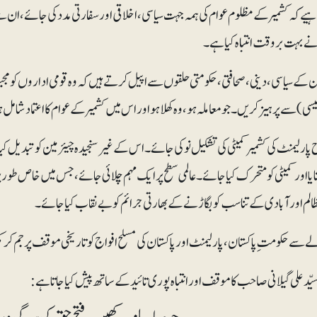
اہیے کہ کشمیر کے مظلوم عوام کی ہمہ جہت سیاسی، اخلاقی اور سفارتی مدد کی جائے، ان س
 بہت بروقت انتباہ کیا ہے۔
ن کے سیاسی، دینی، صحافتی، حکومتی حلقوں سے اپیل کرتے ہیں کہ وہ قومی اداروں کو مجبور
یسی)سے پرہیز کریں۔ جو معاملہ ہو، وہ کھلاہو اور اس میں کشمیر کے عوام کا اعتماد شامل 
ارلیمنٹ کی کشمیرکمیٹی کی تشکیل نو کی جائے۔ اس کے غیرسنجیدہ چیئرمین کو تبدیل کیا 
لم اور آبادی کے تناسب کو بگاڑنے کے بھارتی جرائم کو بے نقاب کیا جائے۔
 سے حکومت ِ پاکستان، پارلیمنٹ اور پاکستان کی مسلح افواج کو تاریخی موقف پر جم ک
یّد علی گیلانی صاحب کا موقف اور انتباہ پوری تائید کے ساتھ پیش کیا جاتا ہے: