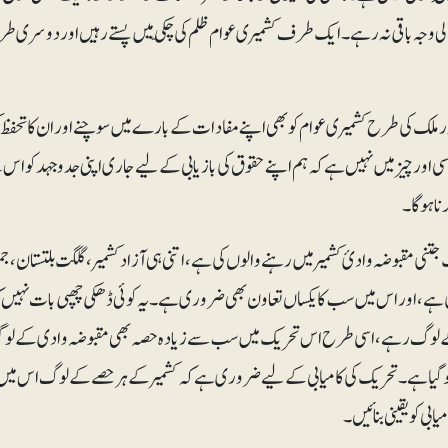
ی وجہ باقی نہ رہے۔ ایک طرف کشمیری عوام ظلم کی چکّی میں پستے رہیں اور دوسری طرف
رملک کی طرح کشمیری عوام کو بھی اپنے مفادات کے بارے میں سوچنے اور ان کا تحفظ کر
ی اور چیز میں نہیں ہے کہ ہم اپنے حقوق کی بازیابی کے لیے جاری اپنی جدوجہد کو اس ک
نا ہوگا۔
 جتنی مقبوضہ وادیٔ کشمیر میں رہنے والوں کی ہے، اتنی ہی آزادکشمیر، گلگت بلتستان
 ہے، اور اس میں سب کا یکساں تعاون بھی ضروری ہے۔ یہ کوئی ڈھکی چھپی بات نہیں
لوگ رہے، اسی طرح اس تحریک میں سب سے زیادہ حصہ بھی مقبوضہ وادی کے لوگوں 
وگیا ہے۔ تحریک کی کامیابی کے لیے ضروری ہے کہ کشمیر کے ہرحصے کے لوگ اس میں ی
یابی کو یقینی بنائیں۔