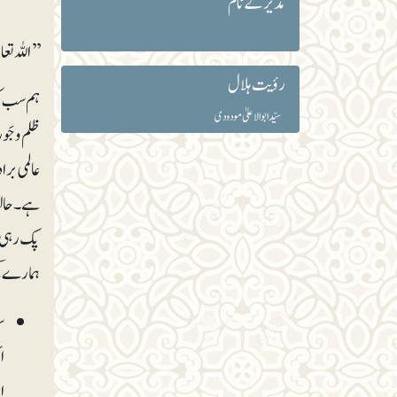
مدیر کے نام
’’اللہ تع
رؤیت ہلال
ہم سب کو
سیّد ابوالاعلیٰ مودودی
ظلم و جَ
عالمی بر
ہے۔ حالی
پک رہی ہ
ہمارے کچ
س
ا
ا