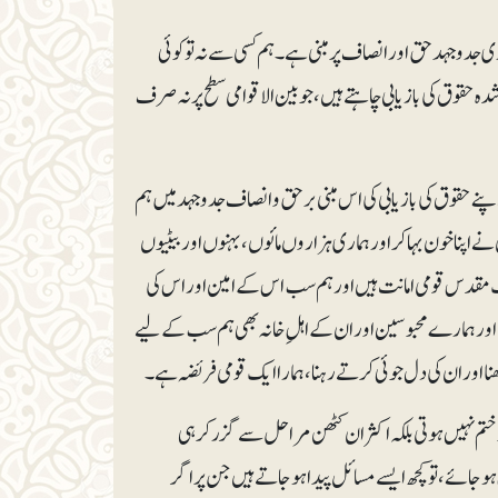
جدوجہد حق اور انصاف پر مبنی ہے۔ ہم کسی سے نہ تو کوئی
حقوق کی بازیابی چاہتے ہیں، جو بین الاقوامی سطح پر نہ صرف
پنے حقوق کی بازیابی کی اس مبنی برحق و انصاف جدوجہد میں ہم
 اپنا خون بہاکر اور ہماری ہزاروں مائوں، بہنوں اور بیٹیوں
ایک مقدس قومی امانت ہیں اورہم سب اس کے امین اور اس کی
 اور ہمارے محبوسین اور ان کے اہلِ خانہ بھی ہم سب کے لیے
نا اور ان کی دل جوئی کرتے رہنا، ہمارا ایک قومی فریضہ ہے۔
ختم نہیں ہوتی بلکہ اکثر ان کٹھن مراحل سے گزر کر ہی
ہوجائے، تو کچھ ایسے مسائل پیدا ہوجاتے ہیں جن پر اگر