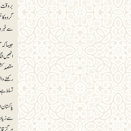
بروقت تو
گروہ کا 
سے خبردا
جیساکہ م
انھیں ال
مقصد کشم
رکھنے وال
تسلط ہے۔
پاکستان 
سے زیادہ 
ہرگز قاب