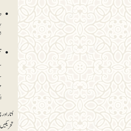
د
ب
ت
ت
ن
ن
ح
ا
اُتار او
تحریکیں 