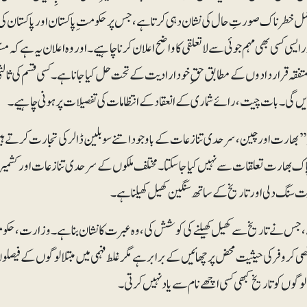
مل خطرناک صورتِ حال کی نشان دہی کرتا ہے، جس پر حکومت ِ پاکستان اور پاکستان کی پا
 ایسی کسی بھی مہم جوئی سے لاتعلقی کا واضح اعلان کرنا چاہیے۔ اور وہ اعلان یہ ہے کہ مس
 متفقہ قراردادوں کے مطابق حقِ خود ارادیت کے تحت حل کیا جاناہے۔ کسی قسم کی ثال
ں گی۔ بات چیت، رائے شماری کے انعقاد کے انتظامات کی تفصیلات پر ہونی چاہیے۔
کہ ’’بھارت اور چین ، سرحدی تنازعات کے باوجود اتنے سو بلین ڈالر کی تجارت کرتے ہی
 پاک بھارت تعلقات سے نہیں کیا جاسکتا۔ مختلف ملکوں کے سرحدی تنازعات اور کشمیر 
یت سنگ دلی اور تاریخ کے ساتھ سنگین کھیل کھیلنا ہے۔
ے، جس نے تاریخ سے کھیل کھیلنے کی کوشش کی، وہ عبرت کا نشان بنا ہے۔ وزارت، حک
 کروفر کی حیثیت محض پرچھائیں کے برابر ہے مگر غلط فہمی میں مبتلا لوگوں کے فیصلوں
گوں کو تاریخ کبھی کسی اچھے نام سے یاد نہیں کرتی۔