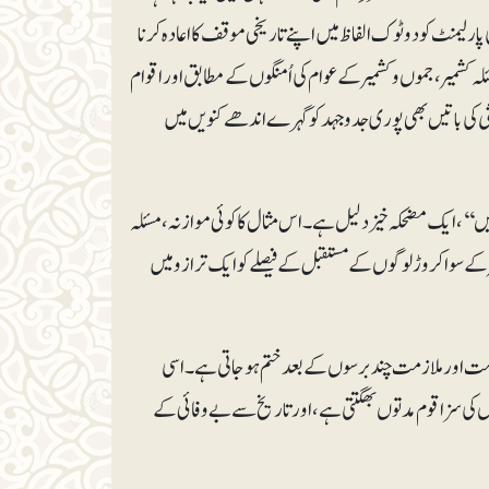
رلیمنٹ کو دوٹوک الفاظ میں اپنے تاریخی موقف کا اعادہ کرنا
ئلہ کشمیر ، جموں و کشمیر کے عوام کی اُمنگوں کے مطابق اور اقوام
ثی کی باتیں بھی پوری جدوجہد کو گہرے اندھے کنویں میں
ں‘‘، ایک مضحکہ خیز دلیل ہے۔ اس مثال کا کوئی موازنہ، مسئلہ
کے سوا کروڑ لوگوں کے مستقبل کے فیصلے کو ایک ترازو میں
ومت اور ملازمت چند برسوں کے بعد ختم ہوجاتی ہے۔ اسی
 کی سزا قوم مدتوں بھگتتی ہے، اور تاریخ سے بے وفائی کے