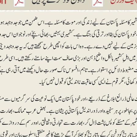
شمیر کا مسئلہ پاکستان کے لیے زندگی اور موت کا مسئلہ ہے۔ اس ضمن میں جو جدوجہد 
خود پاکستان کی بقا اور ترقی کی جنگ ہے۔ کشمیری بہنیں، بھائی، بچّے اور نوجوان اس جد
 زمین کے لیے نہیں دے رہے۔ وہ اس بات کو اچھی طرح سمجھتے ہیں کہ یہ جدوجہد دینی،
میں اہلِ کشمیر بالکل واضح ذہن اور بڑی صاف سمت اپنے سامنے رکھتے ہیں۔اسی طرح اس
ت مضبوط دلائل پر استوار ہے۔ تاہم، افسوس ناک صورتِ حال دیکھنے میں آتی رہی ہ
ھائی، مگر قوم نے ایسی کسی عاقبت نااندیشی کو قبول نہیں کیا۔
المی ذرائع ابلاغ کے ذریعے ، اور خود پاکستان میں ایک نوعیت کی سرگرمیوں سے مس
پر بجاطور پر ہرسنجیدہ اور دُور اندیش پاکستانی پریشان ہے۔ بعض عرب ممالک، بھارت او
شمیر کے مسئلے کو پس پشت ڈال کر، بھارت سے تجارتی و ثقافتی راہ و رسم کے دروازے 
ں تاریخ کو دفن کرکے یا تاریخ کو بھلا کر آگے بڑھنے کا غیرمنطقی اسلوبِ بیان اور قوم