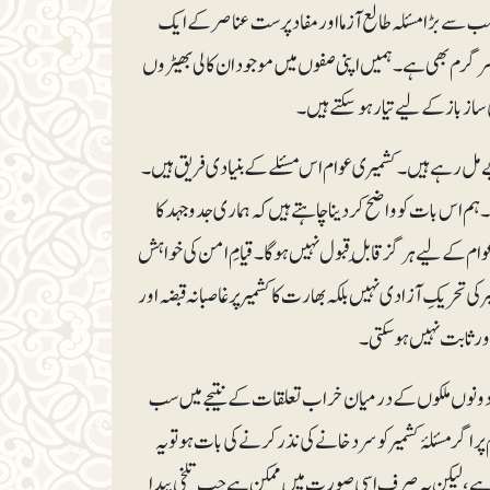
سب سے بڑا مسئلہ طالع آزما اور مفاد پرست عناصر کے ایک
ی سرگرم بھی ہے۔ ہمیں اپنی صفوں میں موجود ان کالی بھیڑوں
ازباز کے لیے تیار ہوسکتے ہیں۔
مل رہے ہیں۔ کشمیری عوام اس مسئلے کے بنیادی فریق ہیں۔
م اس بات کو واضح کر دینا چاہتے ہیں کہ ہماری جدوجہد کا
م کے لیے ہرگز قابلِ قبول نہیں ہوگا۔ قیامِ امن کی خواہش
ی تحریکِ آزادی نہیں بلکہ بھارت کا کشمیر پر غاصبانہ قبضہ اور
ور ثابت نہیں ہوسکتی۔
 دونوں ملکوں کے درمیان خراب تعلقات کے نتیجے میں سب
اگر مسئلۂ کشمیر کو سردخانے کی نذر کرنے کی بات ہو تو یہ
 سوچ ہے، لیکن یہ صرف اسی صورت میں ممکن ہے جب تلخی پیدا