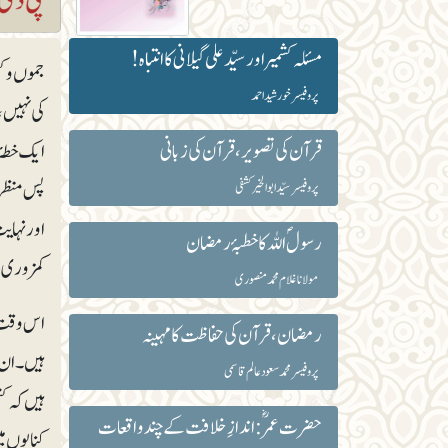
مسئلہ کشمیر اور سیّد علی گیلانی کا انتباہ!
جموں و ک
پروفیسر خورشید احمد
کی نہیں، 
قرآن کی تصویر، قرآن کی زبانی
ایک خطۂ
پس منظر 
پروفیسر سیّد ابوالخیر کشفی
اور نہای
رسولؐ اللہ کا خطبۂ رمضان
کمزوری دک
مولانا غلام محمد منصوری
اس وقت ع
رمضان ،قرآن کی حفاظت کا مہینہ
ہیں۔ ان 
پروفیسر محمد سعود عالم قاسمی
ہیں کہ ک
حضرت عمرؓ : اندازِ خلافت کے چند واقعات
کنایوں می