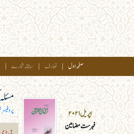
(current)
صفحہ اول
|
تعارف
|
سابقہ شمارے
|
ہ
مسئلہ ک
پروفیسر خ
اپریل ۲۰۲۱
فہرست مضامین