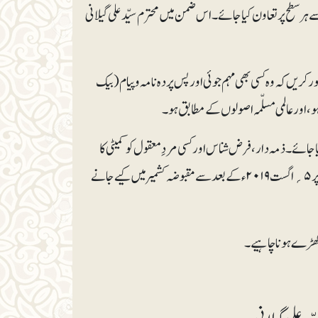
ے ہرسطح پر تعاون کیا جائے۔ اس ضمن میں محترم سیّد علی گیلانی
 کریں کہ وہ کسی بھی مہم جوئی اور پس پردہ نامہ و پیام (بیک
ہو، اور عالمی مسلّمہ اصولوں کے مطابق ہو۔
جائے۔ ذمہ دار، فرض شناس اور کسی مردِ معقول کو کمیٹی کا
سربراہ بنایا اور کمیٹی کو متحرک کیا جائے۔ عالمی سطح پر ایک مہم چلائی جائے، جس میں خاص طور پر ۵؍اگست ۲۰۱۹ء کے بعد سے مقبوضہ کشمیر میں کیے جانے
ر کھڑے ہونا چاہیے۔