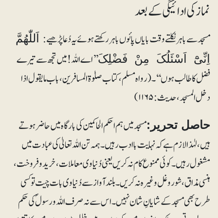
نماز کی ادائیگی کے بعد
مسجد سے باہر نکلتے وقت بایاں پائوں باہر رکھتے ہوئے یہ دُعا پڑھیے:
اَللّٰھُمَّ
’’اے اللہ! میں تجھ سے تیرے
اِنِّیْٓ اَسْئَلُکَ مِنْ فَضْلِکَ
فضل کا طالب ہوں‘‘۔(رواہ مسلم، کتاب صلوٰۃ المسافرین، باب ما یقول اذا
دخل المسجد، حدیث: ۱۱۶۵)
مسجد میں ہم احکم الحاکمین کی بارگاہ میں حاضر ہوتے
حاصل تحریر:
ہیں، لہٰذا لازم ہے کہ نہایت باادب رہیں۔ ہمہ تن اللہ تعالیٰ کی عبادت میں
مشغول رہیں۔ کوئی ممنوع کام نہ کریں یعنی دُنیاوی معاملات، خریدوفروخت،
ہنسی مذاق، شوروغل وغیرہ نہ کریں۔ بلندآواز سے دُنیاوی بات چیت تو کسی
طرح بھی مسجد کے شایانِ شان نہیں۔ اس سے نہ صرف اللہ و رسولؐ کی حکم