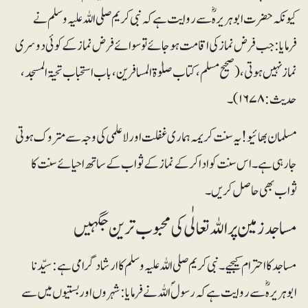
کیونکہ حضرت ابوہریرہؓ سے روایت ہے کہ نبی کریم صلی اللہ علیہ وسلم نے
فرمایا: جب فرض نماز کی اقامت ہوجائے تو سوائے فرض نماز کے کوئی دوسری
نماز نہیں ہوتی، (صحیح مسلم، کتاب صلوٰۃ المسافرین، باب استحباب تحیۃ المسجد،
حدیث:۱۶۷۸)۔
مسلمان بھائیو! یہ سنت کریمہ ہماری غفلت اور لاعلمی کی وجہ سے متروک ہوتی
جارہی ہے۔ اس سنت کو ادا کرکے نماز کے ثواب کے ساتھ احیائے سنت کا
ثواب بھی حاصل کریں۔
مساجد زمین پر اللہ تعالٰی کی محبوب ترین جگہیں
مساجد کا احترام کیجیے۔ نبی کریم صلی اللہ علیہ وسلم کا ارشاد گرامی ہے: سیّدنا
ابوہریرہؓ سے روایت ہے کہ رسولؐ اللہ نے فرمایا:شہروں اور بستیوں میں سے