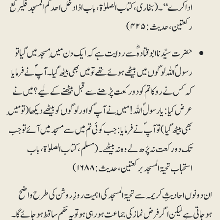
ادا کرے‘‘۔ (بخاری، کتاب الصلوٰۃ، باب اذا دخل احدکم المسجد فلیرکع
رکعتین، حدیث: ۴۲۵)
حضرت سیّدنا ابوقتادہؓ سے روایت ہے کہ ایک دن مَیں مسجد میں گیا تو
رسولؐ اللہ لوگوں میں بیٹھے ہوئے تھے تو میں بھی بیٹھ گیا۔ آپؐ نے فرمایا
کہ کس نے روکا تم کو دو رکعت پڑھنے سے قبل بیٹھنے کے لیے؟ میں نے
عرض کیا: یارسولؐ اللہ! مَیں نے آپ ؐ کو اور لوگوں کو بیٹھے دیکھا (تو مَیں
بھی بیٹھ گیا) تو آپؐ نے فرمایا: جب کوئی تم میں سے مسجد میں آئے تو جب
تک دو رکعت نہ پڑھ لے وہ نہ بیٹھے۔ (مسلم، کتاب الصلوٰۃ، باب
استحباب تحیۃ المسجد برکعتین، حدیث: ۱۶۸۸)
ان دونوں احادیثِ کریمہ سے تحیۃ المسجد کی اہمیت روزِ روشن کی طرح واضح
ہوجاتی ہے لیکن اگر فرض نماز کی جماعت ہورہی ہو تو یہ حکم ساقط ہوجائے گا۔