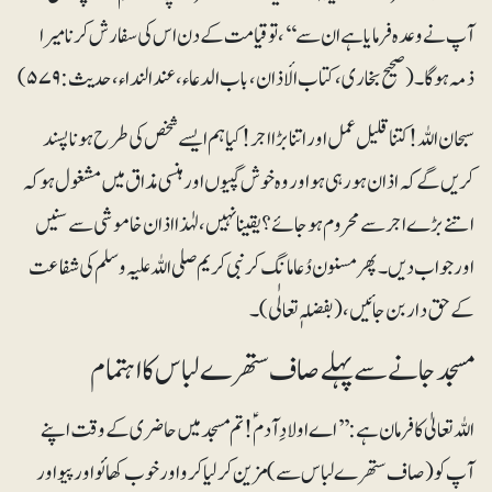
آپ نے وعدہ فرمایا ہے ان سے‘‘، تو قیامت کے دن اس کی سفارش کرنا میرا
ذمہ ہوگا۔(صحیح بخاری، کتاب الأذان، باب الدعاء، عندالنداء، حدیث: ۵۷۹)
سبحان اللہ! کتنا قلیل عمل اور اتنا بڑا اجر! کیا ہم ایسے شخص کی طرح ہونا پسند
کریں گے کہ اذان ہورہی ہو اور وہ خوش گپیوں اور ہنسی مذاق میں مشغول ہو کہ
اتنے بڑے اجر سے محروم ہوجائے؟ یقینا نہیں، لہٰذا اذان خاموشی سے سنیں
اور جواب دیں۔ پھر مسنون دُعا مانگ کر نبی کریم صلی اللہ علیہ وسلم کی شفاعت
کے حق دار بن جائیں، (بفضلہٖ تعالٰی)۔
مسجد جانے سے پہلے صاف ستھرے لباس کا اہتمام
اللہ تعالیٰ کا فرمان ہے: ’’اے اولادِ آدمؑ! تم مسجد میں حاضری کے وقت اپنے
آپ کو (صاف ستھرے لباس سے) مزین کرلیا کرو اور خوب کھائو اور پیو اور