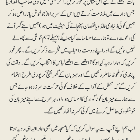
بات سمجھنے کے لیے اس مثال پر غور کریں۔ اگر کبھی ہمیں کوئی صاحبِ اقتدار یا
جس ادارے میں ملازمت کرتے ہیں اس کے سربراہ (جو خوش یا ناراض ہوکر
ہمیں کوئی دُنیاوی فائدہ یا نقصان پہنچانے کی حیثیت میں ہو) ہمیں اپنے گھر آنے
کی دعوت دے تو ہمارے احساسات کیا ہوںگے؟ پہلے تو ہم خوشی سے پھولے
نہیں سمائیں گے اور اپنے دوست و احباب میں فخر سے ذکر کریں گے۔ پھر غور
کریں کہ ہمارا رویہ کیا ہوگا؟ اچھے سے اچھے لباس کا انتخاب کریں گے۔ وقت کی
پابندی کو ملحوظ خاطر رکھیں گے اور میزبان کے گھر پہنچ کر پوری طرح اہتمام
کریں گے کہ محفل کے آداب کے خلاف کوئی حرکت نہ سرزد ہوجائے جس
سے ہمارے میزبان کو ناگواری کا احساس ہو، اور ہرطرح سے اپنے میزبان کی
خوشنودی حاصل کرنے میں کوئی کسر نہ اُٹھا رکھیں گے۔
اب ہم اپنے آپ سے یہ سوال کریں کہ کیا مسجد میں بھی ہمارا ایسا ہی رویہ ہوتا