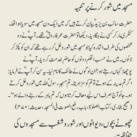
مسجد میں شور کرنے پر تنبیہ
حضرت سائب بن یزیدؓ بیان کرتے ہیں کہ میں ایک دن مسجد میں سویا ہوا تھا۔
کنکری مار کر کسی نے جگادیا۔ دیکھا تو حضرت عمر فاروقؓ تھے۔ آپؓ نے دو
شخصوں کی طرف اشارہ کیا جو مسجد میں شوروغل کر رہے تھے کہ ان کو پکڑ کر
لائوں۔ میں نے حسب الحکم دونوں کو حاضرِ خدمت کردیا۔ آپؓ نے
پوچھا:کہاں رہتے ہو؟ ان لوگوں نے طائف کا نام لیا۔ یہ سن کر آپؓ نے فرمایا:
اگر تم مدینہ کے ہوتے تو تم کو سزا دیتا۔ تم مسجدِ رسولؐ اللہ میں شوروغل کرتے
ہو۔ جائو آج صرف اس لیے معاف کرتا ہوں کہ تم باہر کے رہنے والے ہو‘‘۔
(صحیح بخاری، کتاب الصلوٰۃ، باب رفع الصوت فی المسجد، حدیث:۴۷۰)
چھوٹے بچوں، دیوانوں اور شوروشغب سے مسجدوں کی
حفاظت