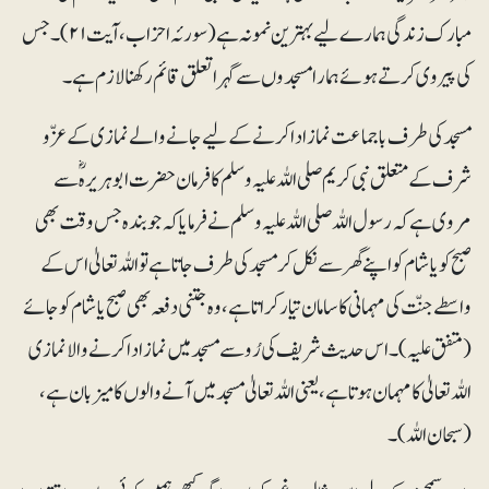
مبارک زندگی ہمارے لیےبہترین نمونہ ہے (سورئہ احزاب، آیت۲۱)۔ جس
کی پیروی کرتے ہوئے ہمارا مسجدوں سے گہرا تعلق قائم رکھنا لازم ہے۔
مسجد کی طرف باجماعت نماز ادا کرنے کے لیے جانے والے نمازی کے عزّو
شرف کے متعلق نبی کریم صلی اللہ علیہ وسلم کا فرمان حضرت ابوہریرہؓ سے
مروی ہے کہ رسول اللہ صلی اللہ علیہ وسلم نے فرمایا کہ جو بندہ جس وقت بھی
صبح کو یا شام کو اپنے گھر سے نکل کر مسجد کی طرف جاتا ہے تو اللہ تعالیٰ اس کے
واسطے جنّت کی مہمانی کا سامان تیار کراتا ہے، وہ جتنی دفعہ بھی صبح یا شام کو جائے
(متفق علیہ)۔اس حدیث شریف کی رُو سے مسجد میں نماز ادا کرنے والا نمازی
اللہ تعالیٰ کا مہمان ہوتا ہے، یعنی اللہ تعالیٰ مسجد میں آنے والوں کا میزبان ہے،
(سبحان اللہ)۔