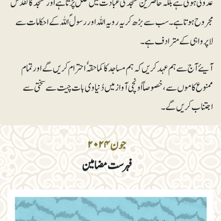
عدولی ہوتی ہے بلکہ حاضرین مسجد کی عبادت میں خلل پڑتا ہے اور مسجد کا تقدس
مجروح ہوتا ہے۔ سب سے بڑھ کر یہ رویہ اللہ اور رسولؐ اللہ کے احکامات سے
لاپرواہی کے مترادف ہے۔
آیئے آج سے ہم عہد کریں کہ ہم مساجد کا کماحقہٗ احترام کریں گے اور تمام
ممنوع کاموں سے، خصوصاً اُونچی آواز میں دُنیاوی بات چیت سے سختی سے
اجتناب کریں گے۔
جون ۲۰۲۴
فہرست مضامین