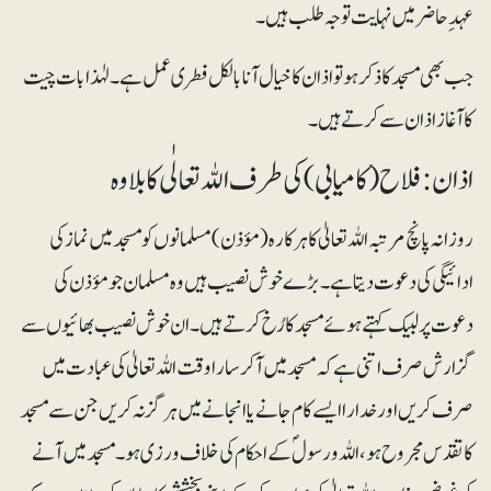
عہد ِ حاضر میں نہایت توجہ طلب ہیں۔
جب بھی مسجد کا ذکر ہو تو اذان کا خیال آنا بالکل فطری عمل ہے۔ لہٰذا بات چیت
کا آغاز اذان سے کرتے ہیں۔
اذان: فلاح (کامیابی )کی طرف اللہ تعالٰی کا بلاوہ
روزانہ پانچ مرتبہ اللہ تعالیٰ کا ہرکارہ (مؤذن) مسلمانوں کو مسجد میں نماز کی
ادائیگی کی دعوت دیتا ہے۔ بڑے خوش نصیب ہیں وہ مسلمان جو مؤذن کی
دعوت پر لبیک کہتے ہوئے مسجد کا رُخ کرتے ہیں۔ ان خوش نصیب بھائیوں سے
گزارش صرف اتنی ہے کہ مسجد میں آکر سارا وقت اللہ تعالیٰ کی عبادت میں
صرف کریں اور خدارا ایسے کام جانے یا انجانے میں ہرگز نہ کریں جن سے مسجد
کا تقدس مجروح ہو، اللہ و رسولؐ کے احکام کی خلاف ورزی ہو۔ مسجد میں آنے