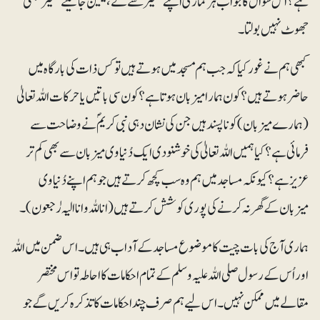
ہے؟ اس سوال کا جواب ہرنمازی اپنے ضمیر سے لے، یقین جانیئے ضمیر کبھی
جھوٹ نہیں بولتا۔
کبھی ہم نے غور کیا کہ جب ہم مسجد میں ہوتے ہیں تو کس ذات کی بارگاہ میں
حاضر ہوتے ہیں؟ کون ہمارا میزبان ہوتا ہے؟ کون سی باتیں یا حرکات اللہ تعالیٰ
(ہمارے میزبان) کو ناپسند ہیں جن کی نشان دہی نبی کریمؐ نے وضاحت سے
فرمائی ہے؟ کیا ہمیں اللہ تعالیٰ کی خوشنودی ایک دُنیاوی میزبان سے بھی کم تر
عزیز ہے ؟ کیونکہ مساجد میں ہم وہ سب کچھ کرتے ہیں جو ہم اپنے دُنیاوی
میزبان کے گھر نہ کرنے کی پوری کوشش کرتے ہیں(انا للہ وانا الیہ رٰجعون)۔
ہماری آج کی بات چیت کا موضوع مساجد کے آداب ہی ہیں۔ اس ضمن میں اللہ
اور اُس کے رسول صلی اللہ علیہ وسلم کے تمام احکامات کا احاطہ تو اس مختصر
مقالے میں ممکن نہیں۔ اس لیے ہم صرف چند احکامات کا تذکرہ کریں گے جو