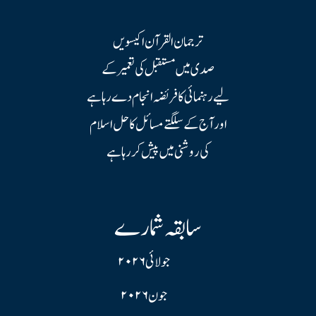
ترجمان القرآن اکیسویں
صدی میں مستقبل کی تعمیر کے
لیے رہنمائی کا فریضہ انجام دے رہا ہے
اور آج کے سلگتے مسائل کا حل اسلام
کی روشنی میں پیش کر رہا ہے
سابقہ شمارے
جولائی ۲۰۲۶
جون ۲۰۲۶