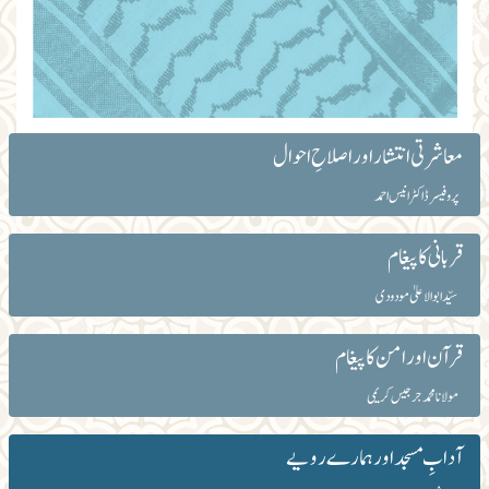
معاشرتی انتشار اور اصلاحِ احوال
پروفیسر ڈاکٹر انیس احمد
قربانی کا پیغام
سیّد ابوالاعلیٰ مودودی
قر آن اور امن کا پیغام
مولانا محمد جرجیس کریمی
آدابِ مسجد اور ہمارے رویے