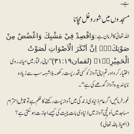
ہے۔
مسجدوں میں شوروغل مچانا
اللہ تعالیٰ کا فرمان ہے:
وَاقْصِدْ فِيْ مَشْيِكَ وَاغْضُضْ مِنْ
صَوْتِكَ۝۰ۭ اِنَّ اَنْكَرَ الْاَصْوَاتِ لَصَوْتُ
’’اپنی رفتار میں میانہ روی
الْحَمِيْرِ۝۱۹ۧ (لقمان۳۱:۱۹)
اختیار کرو اور تم اپنی آواز کو کسی قدر پست رکھو۔ بلاشبہہ سب سے زیادہ
ناپسندیدہ آواز گدھے کی ہے‘‘۔
غور فرمائیں اگر عام دُنیاوی زندگی میں آواز پست رکھنے کا حکم ہے تو قابلِ احترام
مساجد میں اُونچی آواز میں دُنیاوی بات چیت کی کیسے اجازت ہوسکتی ہے؟
(العیاذ باللہ تعالٰی)