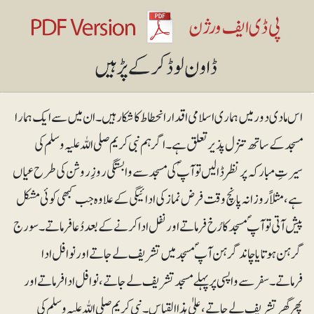
اس مادی دور میں ہماری اسلامی اقدار انحطاط کا شکار ہیں۔ ان میں سے ایک ہمارا
مسجد کے ساتھ تنزل پذیر تعلق ہے۔ اگر ہم نبی کریم صلی اللہ علیہ وسلم کی
سیرتِ مبارکہ پر نظر ڈالیں تو آپؐ کی مسجد سے وابستگی روزِ روشن کی طرح عیاں
ہے، مثلاً روزانہ پانچ وقت فرض نماز کی ادائیگی کے علاوہ جب کبھی کوئی مشکل
پیش آتی تو آپؐ مسجد کا رُخ فرماتے اور نفل ادا کرنے کے بعد دُعا فرماتے۔ سورج
گرہن ہوتا یا چاند گرہن آپؐ مسجد میں تشریف لے جاتے اور نوافل ادا
فرماتے۔ سفر سے واپسی پر پہلے مسجد تشریف لے جاتے، نوافل ادا فرماتے اور
پھر گھر تشریف لے جاتے، علیٰ ہذا القیاس۔ نبی کریم صلی اللہ علیہ وسلم کی