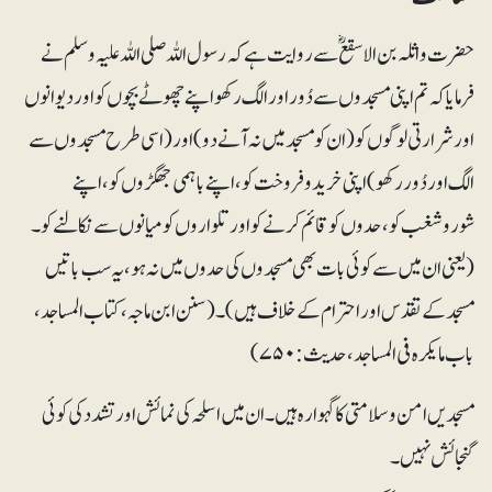
حضرت واثلہ بن الاسقعؓ سے روایت ہے کہ رسول اللہ صلی اللہ علیہ وسلم نے
فرمایا کہ تم اپنی مسجدوں سے دُور اور الگ رکھو اپنے چھوٹے بچوں کو اور دیوانوں
اور شرارتی لوگوں کو (ان کو مسجد میں نہ آنے دو) اور (اسی طرح مسجدوں سے
الگ اور دُور رکھو) اپنی خریدوفروخت کو، اپنے باہمی جھگڑوں کو، اپنے
شوروشغب کو ،حدوں کو قائم کرنے کو اور تلواروں کو میانوں سے نکالنے کو۔
(یعنی ان میں سے کوئی بات بھی مسجدوں کی حدوں میں نہ ہو، یہ سب باتیں
مسجد کے تقدس اور احترام کے خلاف ہیں)۔(سنن ابن ماجہ، کتاب المساجد،
باب ما یکرہ فی المساجد، حدیث:۷۵۰)
مسجد یں امن و سلامتی کا گہوارہ ہیں۔ ان میں اسلحہ کی نمائش اور تشدد کی کوئی
گنجائش نہیں۔