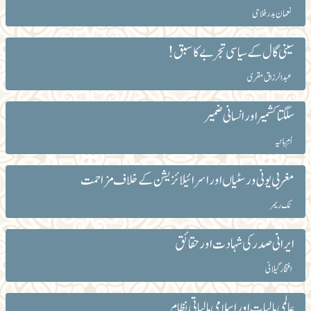
نعمان بدرفلاحی
سینی گال کے سیاسی تجربے کا سبق!
عبد الرزاق مقری
سلگتا کشمیر اور انسانی ضمیر
اُمِ ہانیہ
مغربی یونی ورسٹیاں اور اسرائیلائزیشن کے خلاف مزاحمت
نک ریمر
ایرانی صدر کی شہادت اور حقائق
افتخار گیلانی
عالمی مالیات اور اسلامی مالیاتی نظام