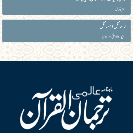
حمزہ کمال
رسائل و مسائل
سیّد ابوالاعلیٰ مودودی