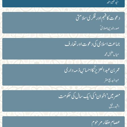
سیّد شبیراحمد
دعوت کا فہم اور فکری سلامتی
صدر الدین اصلاحیؒ
جماعت اسلامی کی دعوت اور تعارف
میاں طفیل محمد
عمر بن عبدالعزیزؒ کا احساسِ ذمہ داری
عبدالبدیع صقر
مصر میں ’اخوان‘ کی ایک سال کی حکومت
اشہد رفیق
عصام عطّا ر مرحوم