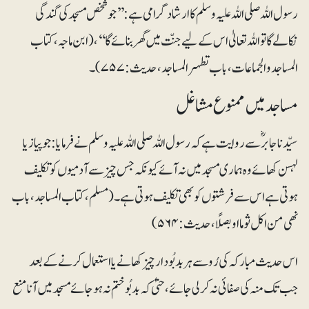
رسول اللہ صلی اللہ علیہ وسلم کا ارشادگرامی ہے: ’’جو شخص مسجد کی گندگی
نکالے گا تو اللہ تعالیٰ اس کے لیے جنّت میں گھر بنائے گا‘‘،(ابن ماجہ، کتاب
المساجد والجماعات، باب تطہر المساجد، حدیث:۷۵۷)۔
مساجد میں ممنوع مشاغل
سیّدنا جابرؓ سے روایت ہے کہ رسول اللہ صلی اللہ علیہ وسلم نے فرمایا: جو پیاز یا
لہسن کھائے وہ ہماری مسجد میں نہ آئے کیونکہ جس چیز سے آدمیوں کو تکلیف
ہوتی ہے اس سے فرشتوں کو بھی تکلیف ہوتی ہے۔ (مسلم، کتاب المساجد، باب
نھی من اکل ثوما او بصلًا، حدیث:۵۶۴)
اس حدیث مبارکہ کی رُو سے ہربدبُودار چیز کھانے یا استعمال کرنے کے بعد
جب تک منہ کی صفائی نہ کرلی جائے، حتیٰ کہ بدبُو ختم نہ ہوجائے مسجد میں آنا منع