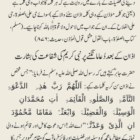
دینے کی فضیلت کے بارے میں روایت ہے کہ ہرکلمہ کا جواب وہی کلمہ ہے
(یعنی جو کلمہ مؤذن کہے وہی کلمہ اذان سننے والا کہے) سوائے حی علی الصلٰوۃ ، حی
علی الفلاح کے۔ان کے جواب میں لاحول ولا قوۃ اِلَّا باللہ کہنا چاہیے۔ ( مسلم،
کتاب الصلوٰۃ، باب القول مثل قول المؤذن، حدیث: ۸۷۶)
اذان کے بعددُعا مانگنے پر نبی کریمؐ کی شفاعت کی بشارت
حضرت جابرؓ کہتے ہیں کہ رسول اللہ صلی اللہ علیہ وسلم نے فرمایا: ’’جس شخص
نے اذان سن کر یہ کلمات کہے:
اَللّٰھُمَّ رَبَّ ھٰذِہِ الدَّعْوَۃِ
التَّآمَّۃِ وَالصَّلٰوۃِ الْقَآئِمَۃِ اٰتِ مُحَمَّدَانِ
الْوَسِیْلَۃَ وَالْفَضِیْلَۃَ وَابْعَثْہُ مَقَامًا مَّحْمُوْدَ
’’اے اللہ!اس دعوتِ کامل اور قائم ہونے والی
انِ الَّذِیْ وَعَدْتَّہٗ
نماز کے عطا فرما محمدؐ کو وسیلہ اور فضیلت اور فائز فرما آپؐ کو مقامِ محمود پر جس کا