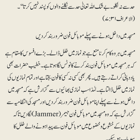
حدسے نہ نکلو۔ بے شک اللہ تعالیٰ حد سے نکلنے والوں کو پسند نہیں کرتا‘‘۔
(الاعراف۷:۳۱)
مسجد میں داخل ہونے سے پہلے موبائل فون ضرور بند کردیں
مسجد میں ہر وہ کام کرنا منع ہے جو نماز میں خلل ڈالے۔ بڑے افسوس کا مقام ہے
کہ ہرمسجد میں موبائل فون بند کرنے کا نوٹس لگا ہوتا ہے۔ خطیب حضرات بھی
یاد دہانی کراتے رہتے ہیں۔ پھر بھی کسی نہ کسی کا فون بجتا ہے اور تمام نمازیوں کی
نماز میں خلل ڈالتا ہے۔ لہٰذا سب نمازی بھائیوں سے گزارش ہے کہ مسجد میں
داخل ہونے سے پہلے اپنا موبائل فون ضرور بند کردیں اور مسجد کی انتظامیہ سے
گزارش ہے کہ وہ مسجد میں موبائل فون جیمر(Jammer) لگادیں تاکہ
نمازیوں کے خشوع و خضوع میں موبائل فون سے پیدا ہونے والے خلل کا
سدباب ہوسکے۔