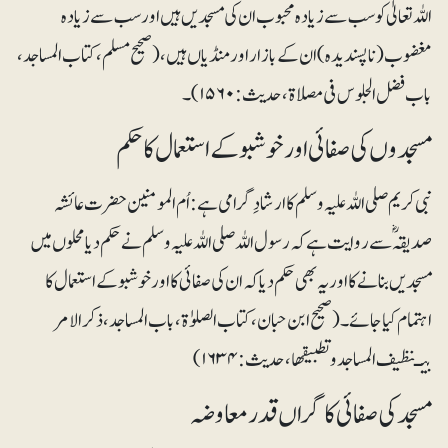
اللہ تعالیٰ کو سب سے زیادہ محبوب ان کی مسجدیں ہیں اور سب سے زیادہ
مغضوب (ناپسندیدہ) ان کے بازار اور منڈیاں ہیں، (صحیح مسلم، کتاب المساجد،
باب فضل الجلوس فی مصلاۃ، حدیث: ۱۵۶۰)۔
مسجدوں کی صفائی اور خوشبو کے استعمال کا حکم
نبی کریم صلی اللہ علیہ وسلم کا ارشادِ گرامی ہے: اُم المومنین حضرت عائشہ
صدیقہ ؓ سے روایت ہے کہ رسول اللہ صلی اللہ علیہ وسلم نے حکم دیا محلوں میں
مسجدیں بنانے کا اور یہ بھی حکم دیا کہ ان کی صفائی کا اور خوشبو کے استعمال کا
اہتمام کیا جائے۔ (صحیح ابن حبان، کتاب الصلوٰۃ، باب المساجد، ذکر الامر
بتـنظیف المساجد وتطبیقھا، حدیث: ۱۶۳۴)
مسجد کی صفائی کا گراں قدر معاوضہ