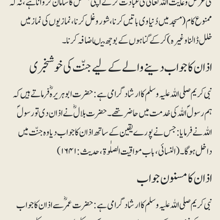
کی غرض و غایت اللہ تعالیٰ کی عبادت کرکے اپنی بخشش کا سامان کروانا ہے، نہ کہ
ممنوع کام (مسجد میں دُنیاوی باتیں کرنا، شوروغل کرنا، نمازیوں کی نماز میں
خلل ڈالنا وغیرہ) کرکے گناہوں کے بوجھ میںا ضافہ کرنا۔
اذان کا جواب دینے والے کے لیے جنّت کی خوشخبری
نبی کریم صلی اللہ علیہ وسلم کا ارشاد گرامی ہے: حضرت ابوہریرہؓ فرماتے ہیں کہ
ہم رسول ؐ اللہ کی خدمت میں حاضر تھے۔ حضرت بلالؓ نے اذان دی تو رسولؐ
اللہ نے فرمایا: جس نے پورے یقین کے ساتھ اذان کا جواب دیا وہ جنّت میں
داخل ہوگا۔ (النسائی، باب مواقیت الصلٰوۃ، حدیث: ۱۶۴۱)
اذان کا مسنون جواب
نبی کریم صلی اللہ علیہ وسلم کا ارشاد گرامی ہے: حضرت عمرؓ سے اذان کا جواب