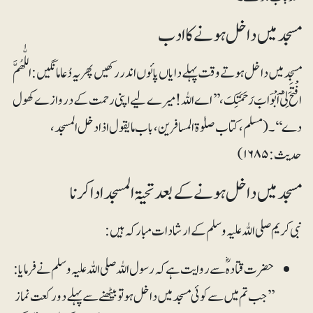
مسجد میں داخل ہونے کا ادب
مسجد میں داخل ہوتے وقت پہلے دایاں پائوں اندر رکھیں پھر یہ دُعا مانگیں: اللّٰھُمَّ
افْتَحَ لِیْٓ اَبْوَابَ رَحَمَتِکَ ، ’’اے اللہ! میرے لیےاپنی رحمت کے دروازے کھول
دے‘‘۔ (مسلم، کتاب صلوٰۃ المسافرین، باب ما یقول اذا دخل المسجد،
حدیث: ۱۶۸۵)
مسجد میں داخل ہونے کے بعد تحیۃ المسجدادا کرنا
نبی کریم صلی اللہ علیہ وسلم کے ارشادات مبارکہ ہیں:
حضرت قتادہؓ سے روایت ہے کہ رسول اللہ صلی اللہ علیہ وسلم نے فرمایا:
’’جب تم میں سے کوئی مسجد میں داخل ہو تو بیٹھنے سے پہلے دو رکعت نماز