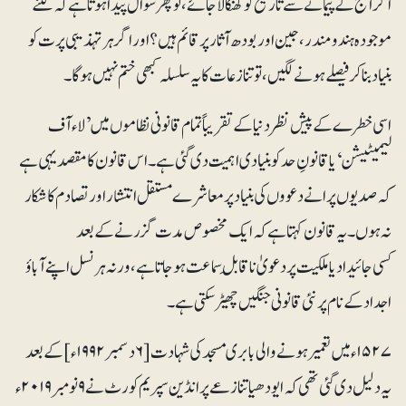
اگر آج کے پیمانے سے تاریخ کو کھنگالا جائے، تو پھر سوال پیدا ہوتا ہے کہ کتنے
موجودہ ہندو مندر، جین اور بودھ آثار پر قائم ہیں؟ اور اگر ہر تہذیبی پرت کو
بنیاد بناکر فیصلے ہونے لگیں، تو تنازعات کا یہ سلسلہ کبھی ختم نہیں ہوگا۔
اسی خطرے کے پیش نظر دنیا کے تقریباً تمام قانونی نظاموں میں’لاء آف
لیمیٹیشن‘یا قانونِ حد کو بنیادی اہمیت دی گئی ہے۔ اس قانون کا مقصد یہی ہے
کہ صدیوں پرانے دعووں کی بنیاد پر معاشرے مستقل انتشار اور تصادم کا شکار
نہ ہوں۔یہ قانون کہتا ہے کہ ایک مخصوص مدت گزرنے کے بعد
کسی جائیداد یا ملکیت پر دعویٰ ناقابلِ سماعت ہوجاتا ہے، ورنہ ہر نسل اپنے آباؤ
اجداد کے نام پر نئی قانونی جنگیں چھیڑ سکتی ہے۔
۱۵۲۷ء میں تعمیر ہونے والی بابری مسجد کی شہادت [۶دسمبر ۱۹۹۲ء]کے بعد
یہ دلیل دی گئی تھی کہ ایودھیا تنازعے پر انڈین سپریم کورٹ نے ۹نومبر ۲۰۱۹ء