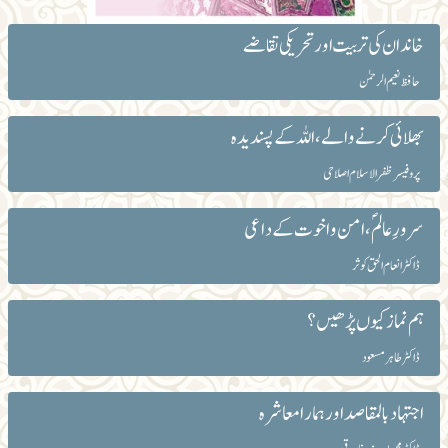
خاندان کی تربیت اور تحریکی تقاضے
حافظ نعیم الرحمٰن
بھلائی کرنے والے، اللہ کے پسندیدہ
پروفیسر ظفرالاسلام اصلاحی
سرورِ عالمؐ، امن و اخوت کے داعی
ڈاکٹر انعام الحق کوثر
ہم نماز کیوں پڑھیں؟
ڈاکٹر طاہرمسعود
اجتہاد بالمقاصد اور ہمارا معاشرہ