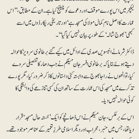
لیکچر میں اس پورے موقف اور دعوے کو چیلنج کیا ہے۔ان کے مطابق، ’’اس
عمارت کا اصل نام کمال مولا کی مسجد ہے‘اور تاریخی ریکارڈوں میں اسے
کبھی’بھوج شالہ‘کے طور پر بیان نہیں کیا گیا‘‘۔
ڈاکٹر شرما نے انیسویں صدی کے اوائل میں کیے گئے برطانوی سرویز کا حوالہ
دیتے ہوئے بتایا کہ برطانوی افسر جان میلکم نے جب دھار کا تفصیلی سروے
کیا، تو انھوں نے راجا بھوج سے وابستہ کئی داستانوں کا ذکر ضرور کیا، مگر پورے
تذکرے میں مسجد کی اس عمارت کے ساتھ ان کی کسی تنازعے کی وابستگی کا
کوئی حوالہ نہیں دیا۔
اس کے برعکس، جان میلکم نے اس ڈھانچے کو ایک’خستہ حال مسجد‘قرار
دیا تھا، جس میں منبر، محراب اور دیگر اسلامی طرزِ تعمیر کے عناصر موجود تھے۔