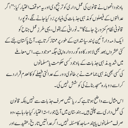
باوجود انھوں نے قانون کی عمل داری کو ترجیح دی اور یہ موقف اختیار کیا: ’’اگر
عدالتوں کے فیصلوں کو مذہبی جذبات کی بنیاد پر رَد کیا جانے لگے، تو پورا
قانونی نظام کمزور پڑ جائے گا‘‘۔نورانی کے بقول، یہی طرزِ عمل جناح کو
ایک ذمہ دار آئین پسند سیاستدان کے طور پر ممتاز کرتا ہے۔آج پاکستان بننے کے
کئی عشروں بعد بھی لاہور کا وہ گوردوارہ اپنی جگہ موجود ہے۔ اس معاملے
میں شدید مذہبی جذبات کے باوجود کسی حکومت یا مسلمانوں
کی کسی بھی مذہبی جماعت نے برطانوی دور کے عدالتی فیصلے کو کالعدم قرار دے
کر اسے دوبارہ مسجد بنانے کی کوشش نہیں کی۔
اس مثال سے واضح ہوتا ہے کہ ریاستیں صرف جذبات سے نہیں بلکہ قانون
کی عمل داری سے چلتی ہیں۔ہندستان میں آج جو راستہ اختیار کیا جا رہا ہے، وہ
صرف مسلمانوں یا چند مساجد کا مسئلہ نہیں۔ اگر عدالتیں تاریخ، عقیدے اور