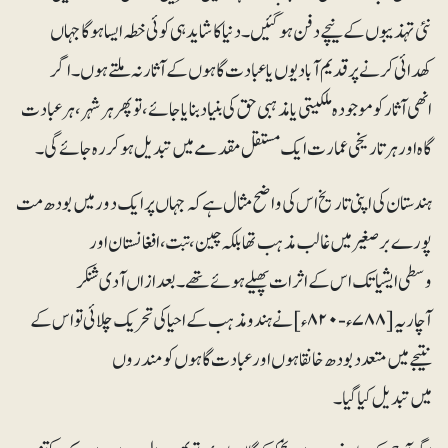
نئی تہذیبوں کے نیچے دفن ہوگئیں۔دنیا کا شاید ہی کوئی خطہ ایسا ہوگا جہاں
کھدائی کرنے پر قدیم آبادیوں یا عبادت گاہوں کے آثار نہ ملتے ہوں۔ اگر
انھی آثار کو موجودہ ملکیتی یا مذہبی حق کی بنیاد بنایا جائے، تو پھر ہر شہر، ہر عبادت
گاہ اور ہر تاریخی عمارت ایک مستقل مقدمے میں تبدیل ہوکر رہ جائے گی۔
ہندستان کی اپنی تاریخ اس کی واضح مثال ہے کہ جہاں پر ایک دور میں بودھ مت
پورے برصغیر میں غالب مذہب تھا بلکہ چین، تبت، افغانستان اور
وسطی ایشیا تک اس کے اثرات پھیلے ہوئے تھے۔ بعدازاں آدی شنکر
آچاریہ [۷۸۸ء-۸۲۰ء]نے ہندو مذہب کے احیا کی تحریک چلائی تو اس کے
نتیجے میں متعدد بودھ خانقاہوں اور عبادت گاہوں کو مندروں
میں تبدیل کیا گیا۔