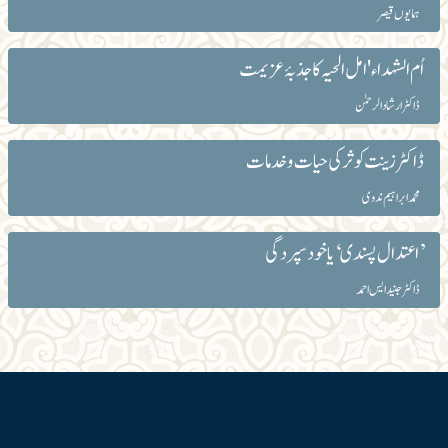
ہمایوں قیصر
اُم الشہداء 'امل الحیہ کا جذبۂ عزیمت
ڈاکٹر ارشاد الرحمٰن
ڈاکٹر زینت کوثر کی حیات و خدمات
محمد ابراہیم ندوی
’اعتدال پسندی‘ یا خود سپردگی
ڈاکٹر جنید ایس احمد