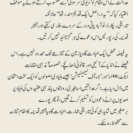
عدالت نے اس مقام کو ’دیوی سرسوتی‘ سے منسوب کرتے ہوئے یہ موقف
اختیار کیا کہ ’’یہ دراصل ایک قدیم مندر تھا‘‘حالانکہ
تاریخی ریکارڈ، نوآبادیاتی دور کے سروے، فارسی کتبے اور آثارِ
قدیمہ کی رپورٹیں اس دعوے کی ہرگز تائید نہیں کرتیں۔
یہ فیصلہ محض ایک عبادت گاہ یا زمین کے تنازعے تک محدود نہیں ہے۔ اس
فیصلے نے انڈیا کے آئینی اور قانونی ڈھانچے، خصوصاً ’مذہبی مقامات
ایکٹ ۱۹۹۱ء‘اور’لاء آف لیمیٹیشن‘جیسے بنیادی اصولوں کو ایک سخت امتحان
میں ڈال دیا ہے۔اگر عدالتیں اساطیری روایتوں یا مذہبی عقیدوں کی بنیاد پر
صدیوں پرانے دعووں کو تسلیم کرنے لگیں، تو پھر پورے
برصغیر میں شاید ہی کوئی تاریخی عمارت، عبادت گاہ یا آثارِ قدیمہ کا مقام تنازعہ
سے محفوظ رہ سکے۔