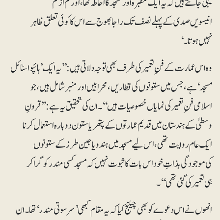
یہی جانتے ہیں کہ یہ ایک مقبرہ اور مسجد کا احاطہ تھا، اور کم از کم
انیسویں صدی کے پہلے نصف تک راجا بھوج سے اس کا کوئی تعلق ظاہر
نہیں ہوتا۔‘
وہ اس عمارت کے فنِ تعمیر کی طرف بھی توجہ دلاتی ہیں: ’’یہ ایک’ہائپو اسٹائل
مسجد‘ہے، جس میں ستونوں کی قطاریں، محرابیں اور منبر شامل ہیں، جو
اسلامی فنِ تعمیر کی نمایاں خصوصیات ہیں‘‘۔ ان کی تحقیق یہ ہے: ’’قرونِ
وسطیٰ کے ہندستان میں قدیم عمارتوں کے پتھر یا ستون دوبارہ استعمال کرنا
ایک عام روایت تھی، اس لیے مسجد میں ہندو یا جین طرز کے ستونوں
کی موجودگی بذاتِ خود اس بات کا ثبوت نہیں کہ مسجد کسی مندر کو گرا کر
ہی تعمیر کی گئی تھی‘‘۔
انھوں نے اس دعوے کو بھی چیلنج کیا کہ یہ مقام کبھی ’سرسوتی مندر‘ تھا۔ ان