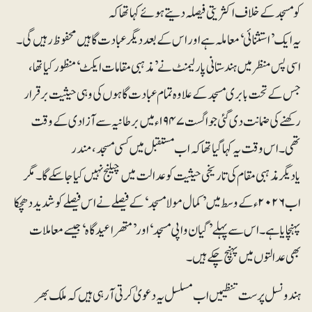
کو مسجد کے خلاف اکثریتی فیصلہ دیتے ہوئے کہا تھا کہ
یہ ایک ’استثنائی‘معاملہ ہے اور اس کے بعد دیگر عبادت گاہیں محفوظ رہیں گی۔
اسی پس منظر میں ہندستانی پارلیمنٹ نے’مذہبی مقامات ایکٹ‘منظور کیا تھا،
جس کے تحت بابری مسجد کے علاوہ تمام عبادت گاہوں کی وہی حیثیت برقرار
رکھنے کی ضمانت دی گئی جو اگست ۱۹۴۷ء میں برطانیہ سے آزادی کے وقت
تھی۔ اس وقت یہ کہا گیا تھا کہ اب مستقبل میں کسی مسجد، مندر
یا دیگر مذہبی مقام کی تاریخی حیثیت کو عدالت میں چیلنج نہیں کیا جاسکے گا۔مگر
اب ۲۰۲۶ء کے وسط میں ’کمال مولا مسجد‘ کے فیصلے نے اس فیصلے کو شدید دھچکا
پہنچایا ہے۔ اس سے پہلے ’گیان واپی مسجد‘ اور ’متھرا عیدگاہ‘ جیسے معاملات
بھی عدالتوں میں پہنچ چکے ہیں۔
ہندو نسل پرست تنظیمیں اب مسلسل یہ دعویٰ کرتی آرہی ہیں کہ ملک بھر