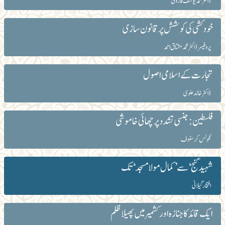
ڈاکٹر محمد یوسف فاروقی
خود کشی کی کوشش پر قانون سازی
پروفیسر ڈاکٹر محمد مشتاق احمد
تجارت کے اسلامی اصول
ڈاکٹر خالد علوی
فلسطین : جنسی تشدد پر چھائی خاموشی
نکولس کرسٹوف
شہید گنج‘ سے ’کمال مولا مسجد‘ تک
افتخار گیلانی
ایک قائد کا جنازہ اور کشمیر میں پھیلا ظلم