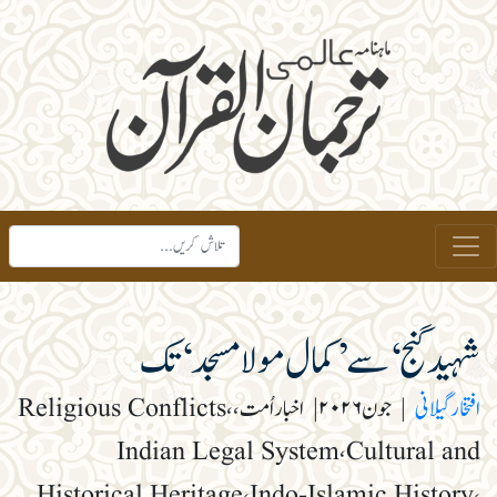
شہید گنج‘ سے ’کمال مولا مسجد‘ تک
افتخار گیلانی
|
جون ۲۰۲۶
|
اخبار اُمت، Religious Conflicts،
Indian Legal System، Cultural and
Historical Heritage، Indo-Islamic History،