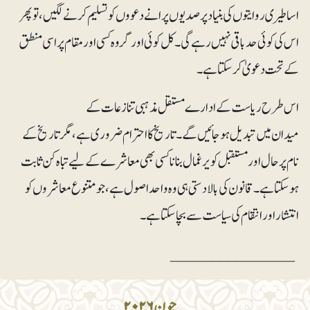
اساطیری روایتوں کی بنیاد پر صدیوں پرانے دعووں کو تسلیم کرنے لگیں، تو پھر
اس کی کوئی حد باقی نہیں رہے گی۔ کل کوئی اور گروہ کسی اور مقام پر اسی منطق
کے تحت دعویٰ کرسکتا ہے۔
اس طرح ریاست کے ادارے مستقل مذہبی تنازعات کے
میدان میں تبدیل ہوجائیں گے۔تاریخ کا احترام ضروری ہے، مگر تاریخ کے
نام پر حال اور مستقبل کو یرغمال بنانا کسی بھی معاشرے کے لیے تباہ کن ثابت
ہوسکتا ہے۔قانون کی بالادستی ہی وہ واحد اصول ہے، جو متنوع معاشروں کو
انتشار اور انتقام کی سیاست سے بچا سکتا ہے۔
_______________
جون ۲۰۲۶