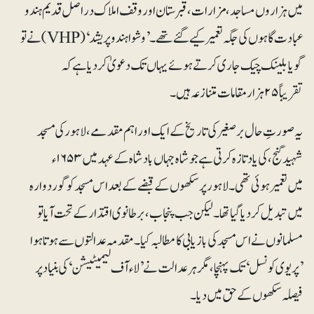
میں ہزاروں مساجد، مزارات، قبرستان اور وقف املاک دراصل قدیم ہندو
عبادت گاہوں کی جگہ تعمیر کیے گئے تھے۔ ’وشواہندو پریشد‘ (VHP)نے تو
گویا بلینک چیک جاری کرتے ہوئے یہاں تک دعویٰ کردیا ہے کہ
تقریباً ۲۵ہزار مقامات متنازعہ ہیں۔
یہ صورتِ حال برصغیر کی تاریخ کے ایک اور اہم مقدمے، لاہور کی مسجد
شہید گنج، کی یاد تازہ کرتی ہے جو شاہ جہاں بادشاہ کے عہد میں ۱۶۵۳ء
میں تعمیر ہوئی تھی۔ لاہور پر سکھوں کے قبضے کے بعد اس مسجد کو گوردوارہ
میں تبدیل کردیا گیا تھا۔ لیکن جب پنجاب، برطانوی اقتدار کے تحت آیا تو
مسلمانوں نے اس مسجد کی بازیابی کا مطالبہ کیا۔ مقدمہ عدالتوں سے ہوتا ہوا
’پریوی کونسل‘ تک پہنچا، مگر ہر عدالت نے’لاء آف لیمیٹیشن‘کی بنیاد پر
فیصلہ سکھوں کے حق میں دیا۔