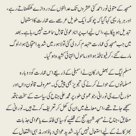
مسجد کے متولی نور احمد کئی عشروں تک عدالتوں کے دروازے کھٹکھٹاتے رہے،
اور ہر بار یہی کہا گیا کہ چونکہ ایک طویل عرصے سے عمارت کا استعمال
تبدیل ہوچکا ہے، اس لیے اب پرانا دعویٰ قابلِ سماعت نہیں رہا ہے۔ بعد
میں جب مسجد کی عمارت منہدم کردی گئی تو لاہور میں شدید احتجاج ہوا، لوگ
مارے گئے، کرفیو نافذ ہوا اور ماحول انتہائی کشیدہ ہوگیا۔
مسلم لیگ کے بعض ارکان نے اسمبلی کے ذریعے اس عمارت کو دوبارہ
مسلمانوں کے حوالے کرنے کی تجویز بھی پیش کی۔ معروف قانون داں اور
مؤرخ اے جی نورانی، جو عمومی طور پر محمد علی جناح کی سیاست کے سخت ناقد
سمجھے جاتے تھے، اس معاملے میں ان کی کھل کر تعریف کرتے ہیں۔ نورانی کے
مطابق، جناح نے مسجد شہید گنج کے قضیے کو سیاسی فائدے یا عوامی جذبات
بھڑکانے کے لیے استعمال نہیں کیا۔ شدید عوامی دباؤ اور مذہبی اشتعال کے