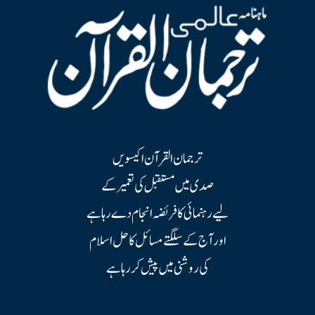
ترجمان القرآن اکیسویں
صدی میں مستقبل کی تعمیر کے
لیے رہنمائی کا فریضہ انجام دے رہا ہے
اور آج کے سلگتے مسائل کا حل اسلام
کی روشنی میں پیش کر رہا ہے