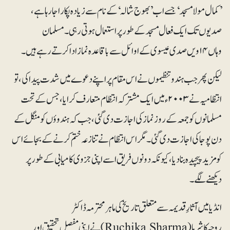
’کمال مولا مسجد‘ جسے اب’بھوج شالہ‘کے نام سے زیادہ پکارا جارہا ہے،
صدیوں تک ایک فعال مسجد کے طور پر استعمال ہوتی رہی۔مسلمان
وہاں ۱۴ویں صدی عیسوی کے اوائل سے باقاعدہ نماز ادا کرتے رہے ہیں۔
لیکن پھر جب ہندو تنظیموں نے اس مقام پر اپنے دعوے میں شدت پیدا کی، تو
انتظامیہ نے ۲۰۰۳ء میں ایک مشترکہ انتظام متعارف کرایا، جس کے تحت
مسلمانوں کو جمعہ کے روز نماز کی اجازت دی گئی، جب کہ ہندوؤں کو منگل کے
دن پوجا کی اجازت دی گئی۔مگر اس انتظام نے تنازعہ ختم کرنے کے بجائے اس
کو مزید پیچیدہ بنا دیا، کیونکہ دونوں فریق اسے اپنی جزوی کامیابی کے طور پر
دیکھنے لگے۔
انڈیا میں آثارِ قدیمہ سے متعلق تاریخ کی ماہر محترمہ ڈاکٹر
روچیکا شرما (Ruchika Sharma) نے اپنی مفصل تحقیق اور