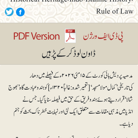
Rule of Law
مدھیہ پردیش ہائی کورٹ کے ۱۵مئی ۲۰۲۶ء کے فیصلے میں دھار
کی تاریخی ’کمال مولا مسجد‘ [تعمیرشدہ:غالباً ۱۳۲۰ء]کو ہندو عبادت گاہ ’بھوج
شالا‘ قرار دیتے ہوئے ہندو فریق کے حق میں فیصلہ سنایا گیا۔ جس نے
انڈیا میں مذہبی مقامات سے متعلق ایک نئی اور نہایت خطرناک بحث کو جنم
دیا ہے۔