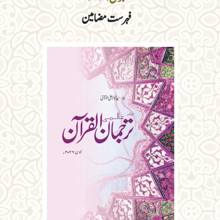
فہرست مضامین