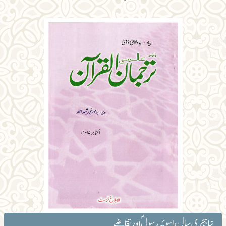
نیا ہجری سال ، اسوئہ رسولؐ اور تقاضے