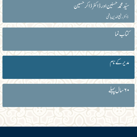
سیّدمحمدحسنین اورڈاکٹرذاکرحسین
ڈاکٹر رفیع الدین ہاشمی
کتاب نما
مدیر کے نام
۶۰ سال پہلے