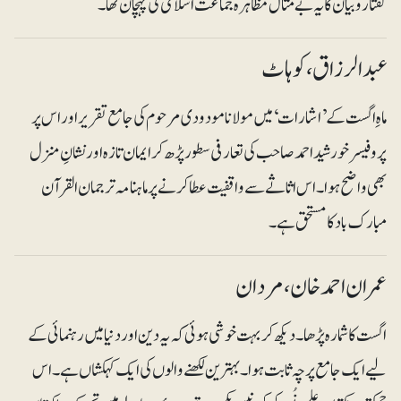
گفتار وبیان کا یہ بے مثال مظا ہرہ جماعت اسلامی کی پہچان تھا۔
عبدالرزاق ، کوہاٹ
ماہِ اگست کے ’اشارات‘ میں مولانا مودودی مرحوم کی جامع تقریر اور اس پر
پروفیسر خورشیداحمد صاحب کی تعارفی سطور پڑھ کر ایمان تازہ اور نشانِ منزل
بھی واضح ہوا۔ اس اثاثے سے واقفیت عطا کرنے پر ماہنامہ ترجمان القرآن
مبارک باد کا مستحق ہے۔
عمران احمد خان ، مردان
اگست کا شمارہ پڑھا۔ دیکھ کر بہت خوشی ہوئی کہ یہ دین اور دنیا میں رہنمائی کے
لیے ایک جامع پرچہ ثابت ہوا۔ بہترین لکھنے والوں کی ایک کہکشاں ہے۔ اس