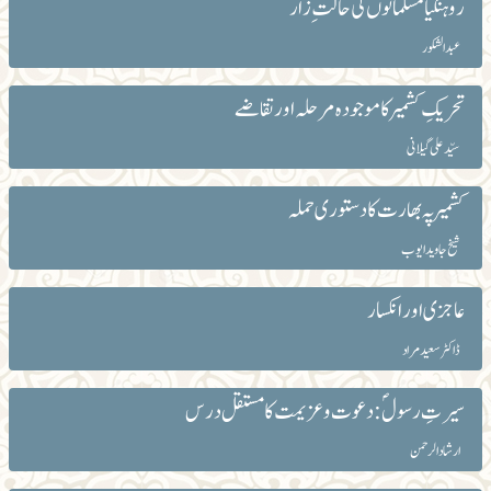
روہنگیا مسلمانوں کی حالت ِ زار
عبدالشکور
تحریکِ کشمیر کا موجودہ مرحلہ اور تقاضے
سیّد علی گیلانی
کشمیر پہ بھارت کا دستوری حملہ
شیخ جاوید ایوب
عاجزی اورانکسار
ڈاکٹر سعید مراد
سیرتِ رسولؐ: دعوت و عزیمت کا مستقل درس
ارشاد الرحمن