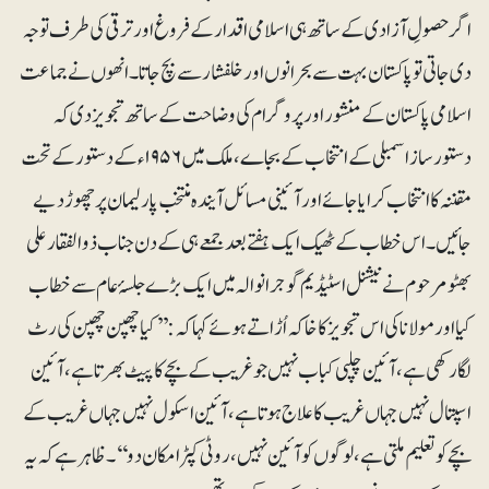
اگرحصولِ آزادی کے ساتھ ہی اسلامی اقدار کے فروغ اورترقی کی طرف توجہ
دی جاتی تو پاکستان بہت سے بحرانوں اورخلفشارسے بچ جاتا۔ انھوں نے جماعت
اسلامی پاکستان کے منشور اور پروگرام کی وضاحت کے ساتھ تجویز دی کہ
دستورساز اسمبلی کے انتخاب کے بجاے، ملک میں ۱۹۵۶ء کے دستور کے تحت
مقننہ کاانتخاب کرایا جائے اور آئینی مسا ئل آیندہ منتخب پارلیمان پر چھوڑ دیے
جائیں۔ اس خطاب کے ٹھیک ایک ہفتے بعد جمعے ہی کے دن جناب ذوالفقار علی
بھٹو مرحوم نے نیشنل اسٹیڈیم گوجرانوالہ میں ایک بڑے جلسۂ عام سے خطاب
کیا اور مولانا کی اس تجویز کا خاکہ اُڑاتے ہوئے کہا کہ: ’’کیا چھپن چھپن کی رٹ
لگا رکھی ہے، آئین چپلی کباب نہیں جوغریب کے بچے کاپیٹ بھرتا ہے، آئین
اسپتال نہیں جہاں غریب کا علاج ہو تا ہے، آئین اسکول نہیں جہاں غریب کے
بچے کو تعلیم ملتی ہے، لوگوں کو آئین نہیں، روٹی کپڑا مکان دو‘‘ ۔ظاہر ہے کہ یہ