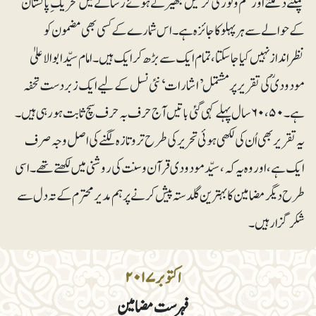
چمکتے دمکتے اور علم و نُور کی کرنیں بکھیرتے ہوئے رسالے میں تحریک ِ پاکستان
کے حوالے سے ہرپہلو کا جائزہ ہے۔ اس شمارے کے کسی بھی مضمون کو
نظرانداز نہیں کیا جاسکتا، تمام ایک سے بڑھ کر ایک ہیں۔ امام سیّدابوالاعلیٰ
مودودیؒ کی تقریر پر مشتمل ’اشارات‘ نئی نسل کے لیے ایک زبردست تحفہ
ہے۔ ۵۰، ۶۰ سال پہلے کہی گئی باتیں آج حرف بہ حرف سچ ثابت ہورہی ہیں۔
یہ تقریر بھی اُن کی لکھی ہوئی تحریر کی طرح تروتازہ لگنے کی اصل وجہ صرف
ایک ہے، اور وہ یہ کہ، سیّد مودودی قرآن و سنت کی روشنی میں لکھتے تھے۔ اسی
طرح دیگر مضامین کا بہترین گلدستہ پیش کرنے پر ہم مدیر محترم کے تہ دل سے
شکرگزار ہیں۔
اکتوبر ۲۰۱۷
فہرست مضامین