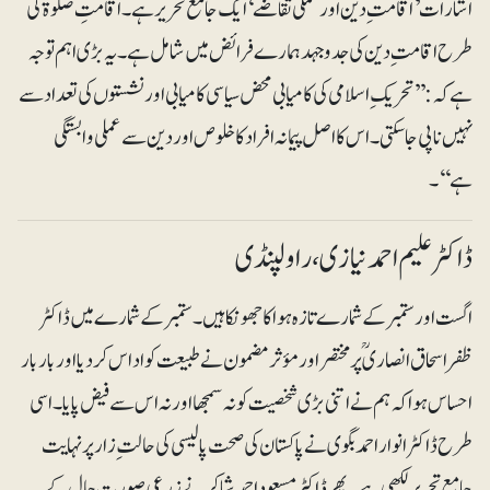
اشارات ’اقامت ِ دین اور عملی تقاضے‘ ایک جامع تحریر ہے۔ اقامتِ صلوٰۃ کی
طرح اقامت ِ دین کی جدوجہد ہمارے فرائض میں شامل ہے۔ یہ بڑی اہم توجہ
ہے کہ: ’’تحریک ِ اسلامی کی کامیابی محض سیاسی کامیابی اور نشستوں کی تعداد سے
نہیں ناپی جاسکتی۔ اس کا اصل پیمانہ افراد کا خلوص اور دین سے عملی وابستگی
ہے‘‘۔
ڈاکٹر علیم احمد نیازی ، راولپنڈی
اگست اور ستمبر کے شمارے تازہ ہوا کا جھونکا ہیں۔ ستمبر کے شمارے میں ڈاکٹر
ظفراسحاق انصاری ؒپر مختصر اور مؤثر مضمون نے طبیعت کو اداس کر دیا اور باربار
احساس ہوا کہ ہم نے اتنی بڑی شخصیت کو نہ سمجھا اور نہ اس سے فیض پایا۔ اسی
طرح ڈاکٹر انوار احمد بگوی نے پاکستان کی صحت پالیسی کی حالت ِ زار پر نہایت
جامع تحریر لکھی ہے۔ پھر ڈاکٹر مسعوداحمد شاکر نے زرعی صورتِ حال کے