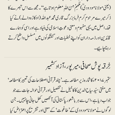
(یعنی مولانا مودودیؒ) مُلْھِمْ مِنَ اللہِ معلوم ہوتا ہے‘‘۔ مجھ سے اس تبصرے کا
ذکر میرے مرحوم کرم فرما بزرگ قاری محمد عبداللہ (اوکاڑہ والے) نے کیا
تھا۔ اصل میں یہی مفہوم و معنی دعوتِ اسلامی کی بنیاد ہے اور اسی کو ہمارے
قائدین اور ذمہ داران کو اپنے خطبات اور گفتگوئوں میں مسلسل واضح کرتے
رہنا چاہیے۔
خِرقہ پوش صحافی ، میرپور،آزاد کشمیر
ستمبر ۲۰۱۷ء کا شمارہ زیرمطالعہ ہے۔ ’چند قرآنی اصطلاحات کی تعبیر کا مطالعہ‘
میں مفتی سیّد سیاح الدین کاکاخیل نے تفصیل اور قرآنی حوالہ جات سے جو
جواب دیا ہے، اس سے ہرباشعور پاکستانی کی آنکھیں کھل جانی چاہییں۔ جن
لوگوں نے مولانا مودودی کے ’طاغوت‘ کے معنی اور تشریح پر اعتراض کیا