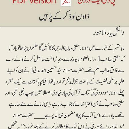
دانش یار ، لاہور
ماہِ ستمبر کے شمارے میں مولانا مفتی سیاح الدین کاکاخیل ؒ کا مضمون پڑھا تو یاد آیا
کہ مفتی صاحبl ، دارالعلوم دیوبند سے سند ِ فراغت حاصل کرنے والے سب
سے فائق طالب علم تھے۔ حضرت مولانا سیّد حسین احمد مدنیl نے اِن کو اپنے
طلبہ پر علمی فضیلت کے باعث قابلِ فخر قرار دیا تھا۔ قیامِ پاکستان سے ایک عشرہ
پہلے مولانا مودودیؒ کی کتاب قرآن کی چار بنیادی اصطلاحیں چھپ چکی تھی،اور
مفتی صاحبؒ نے جن اعتراضات کا جواب دیا ہے، اِسی زمانے سے سنے جارہے
تھے۔ یاد رہے، اس کتاب کا پہلامضمون ہی اِلٰہ پر ہے___ حضرت مولانا
عبدالقادر رائے پوریؒ نے اس کتاب کا مطالعہ کرنے کے بعد فرمایا: ’’یہ شخص