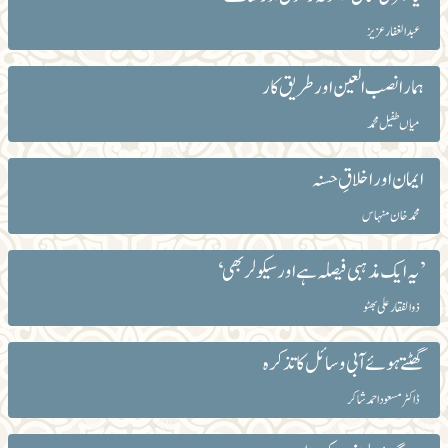
عبد الغفار عزیز
ہمارا نصب العین اور طریق کار
میاں طفیل محمد
ایمان اور اخلاقِ حسنہ
محمد خان منہاس
’یہ ایک مذہبی فیصلہ ہے اور سیکولر بھی‘
ذوالفقار علی بھٹو
گھٹتے ہوئے آبی وسائل کا تذکرہ
ڈاکٹر مسعود احمد شاکر