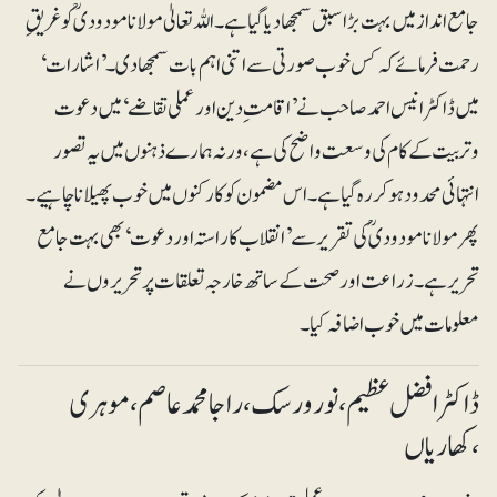
جامع انداز میں بہت بڑا سبق سمجھادیا گیا ہے۔ اللہ تعالیٰ مولانا مودودیؒ کو غریقِ
رحمت فرمائے کہ کس خوب صورتی سے اتنی اہم بات سمجھا دی۔ ’اشارات‘
میں ڈاکٹر انیس احمد صاحب نے ’اقامت ِ دین اور عملی تقاضے‘ میں دعوت
وتربیت کے کام کی وسعت واضح کی ہے، ورنہ ہمارے ذہنوں میں یہ تصور
انتہائی محدود ہوکر رہ گیاہے۔ اس مضمون کو کارکنوں میں خوب پھیلانا چاہیے۔
پھر مولانا مودودیؒ کی تقریر سے ’انقلاب کا راستہ اور دعوت‘ بھی بہت جامع
تحریر ہے۔ زراعت اور صحت کے ساتھ خارجہ تعلقات پر تحریروں نے
معلومات میں خوب اضافہ کیا۔
ڈاکٹر افضل عظیم ، نورورسک، راجا محمد عاصم، موہری
،کھاریاں