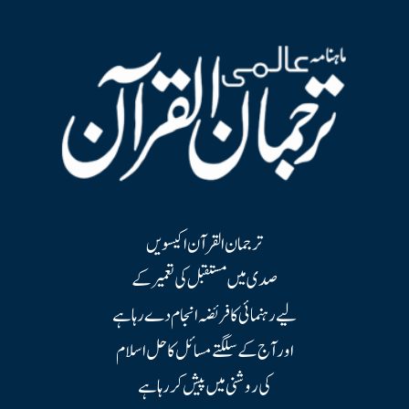
ترجمان القرآن اکیسویں
صدی میں مستقبل کی تعمیر کے
لیے رہنمائی کا فریضہ انجام دے رہا ہے
اور آج کے سلگتے مسائل کا حل اسلام
کی روشنی میں پیش کر رہا ہے