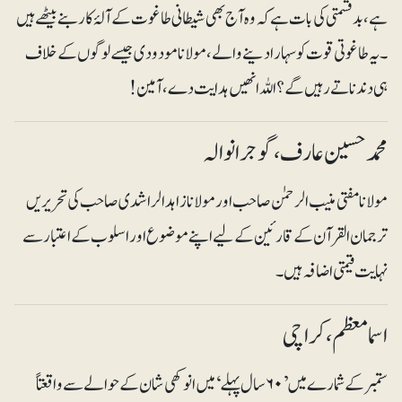
ہے،بدقسمتی کی بات ہے کہ وہ آج بھی شیطانی طاغوت کے آلۂ کار بنے بیٹھے ہیں
۔ یہ طاغوتی قوت کو سہارا دینے والے، مولانا مودودی جیسے لوگوں کے خلاف
ہی دندناتے رہیں گے؟ اللہ انھیں ہدایت دے، آمین!
محمد حسین عارف، گوجرانوالہ
مولانا مفتی منیب الرحمٰن صاحب اور مولانا زاہد الراشدی صاحب کی تحریریں
ترجمان القرآن کے قارئین کے لیے اپنے موضوع اور اسلوب کے اعتبار سے
نہایت قیمتی اضافہ ہیں۔
اسما معظم ، کراچی
ستمبر کے شمارے میں ’۶۰ سا ل پہلے‘ میں انوکھی شان کے حوالے سے واقعتاً