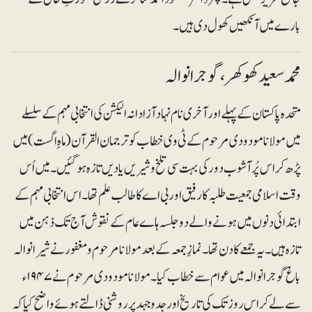
بارے میں آنکھیں کھول دی ہیں۔
محمد سعید کھوکھر ، گوجرانوالہ
متحدہ پاکستان کے پہلے اور آخری نام نہاد آزاد انہ الیکشن کی انتخابی مہم کے سلسلے
میں مولانا مودودی مرحوم کے ٹی وی خطاب کو ترجمان القرآن (ماہِ اگست) میں
پڑھ کر اس پُرآشوب دور کی بہت سی تلخ و شیریں یادیں تازہ ہو گئیں۔ میں اُس
وقت اسلامی جمعیت طلبہ کا رفیق اور بی اے کا طالب علم تھا۔ اس انتخابی مہم کے
ابتدائی دنوں میں ہونے والے دو جلسہ ہاے عام کے نقوش آج تک ذہن میں
تازہ ہیں۔ یہ جمعے کا دن تھا۔ نمازِجمعہ کے بعد مولانا مرحوم و مغفور نے شیرانوالہ
با غ گوجرانوالہ میں عوام سے خطاب کیا ۔ مولانا مودودی مرحوم نے ۱۹۴۷ء
سے لے کر اس روز تک کی تاریخ اور جدو جہد پر روشنی ڈالتے ہوئے واضح کیا کہ