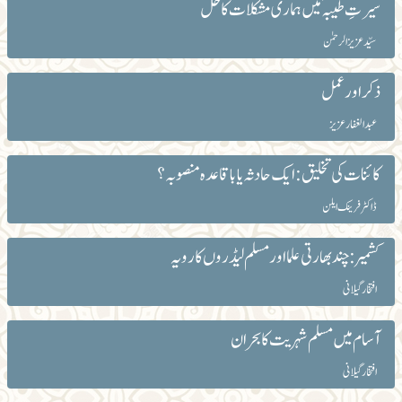
سیرتِ طیبہؐ میں ہماری مشکلات کا حل
سیّد عزیز الرحمٰن
ذکر اور عمل
عبد الغفار عزیز
کائنات کی تخلیق :ایک حادثہ یا باقاعدہ منصوبہ؟
ڈاکٹر فرینک ایلن
کشمیر: چند بھارتی علما اور مسلم لیڈروں کا رویہ
افتخار گیلانی
آسام میں مسلم شہریت کا بحران
افتخار گیلانی