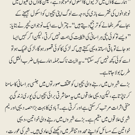
’’ہمارے گاؤں میں لڑکیوں کا اسکول تو موجود ہے، لیکن گاؤں کی گلیوں میں
نوجوانوں کی فقرے بازی کی وجہ سے لوگ اپنی بچیوں کو اسکول بھیجنے کے
بجاے گھر بٹھانے کو ترجیح دیتے ہیں‘‘۔ چترال سے ایک نوجوان ٹیچر نے بتایا:
’’ویسے تو کوئی بچی ہراسانی کی شکایت کی ہمت نہیں کرتی، لیکن اگر کہیں ایسا
ہوجائے تو باقی اساتذہ یہی کہتے ہیں کہ لڑکی کا کوئی قصور ہوگا، لڑکی ٹھیک ہو تو
اسے کوئی کچھ نہیں کہہ سکتا‘‘۔ یہ اذیت ناک جملہ ہمارے ہاں ضرب المثل کی
طرح بولا جاتا ہے۔
بڑے شہروں میں رہنے والی بچیوں کو مختلف صورتوں میں جنسی ہراسانی کا سامنا
کرنا پڑتا ہے، لیکن دیہی علاقوں میں یہ معاشرتی برائی بچیوں کی پوری زندگی پر
منفی اثرات مرتب کرسکتی ہے اور کرتی ہے۔ آبادی کا بہت بڑا حصہ دیہی اور نیم
شہری علاقوں میں مقیم ہے۔بڑے شہروں میں رہنے والی خواتین، دیہی
خواتین کے مسائل کو اپنے محدود تناظر میں دیکھنے کی عادی ہیں۔ شہر کی عورت،