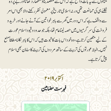
مثالوں سے یہ بات واضح ہے کہ اس سے مقصد بناؤ سنگھار دکھانا اور بے پردہ
نکلنے ہی کی ممانعت تھی ورنہ اسلامی تاریخ پر معمولی نظر رکھنے والا بھی اس امر
سے واقف ہے کہ اس دور میں گھر سے باہر خواتین کے آنے جانے اور خرید و
فروخت کی سرگرمیوں میں حصہ لینا عام تھا، بلکہ جو حدود و قیود اسلا م عورت
کے لیے متعین کرتا ہے، وہ خود اس بات کا ثبوت ہیں کہ اس کا باہر نکلنا مطلقاً منع
نہیں۔ البتہ عورتوں کی تربیت کے ساتھ مردوں کی تربیت کا سامان بھی اسلام
پیش کرتا ہے۔
اکتوبر ۲۰۱۹
فہرست مضامین