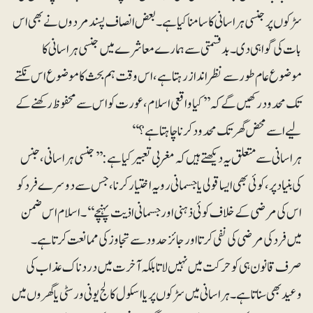
سڑکوں پر جنسی ہراسانی کا سامنا کیا ہے۔ بعض انصاف پسند مردوں نے بھی اس
بات کی گواہی دی۔ بدقسمتی سے ہمارے معاشرے میں جنسی ہراسانی کا
موضوع عام طور سے نظر انداز رہتا ہے، اس وقت ہم بحث کا موضوع اس نکتے
تک محدود رکھیں گے کہ ’’کیا واقعی اسلام، عورت کو اس سے محفوظ رکھنے کے
لیے اسے محض گھر تک محدود کرنا چاہتا ہے؟‘‘
ہراسانی سے متعلق یہ دیکھتے ہیں کہ مغربی تعبیر کیا ہے: ’’جنسی ہراسانی، جنس
کی بنیاد پر، کوئی بھی ایسا قولی یا جسمانی رویہ اختیار کرنا، جس سے دوسرے فرد کو
اس کی مرضی کے خلاف کوئی ذہنی اور جسمانی اذیت پہنچے‘‘۔ اسلام اس ضمن
میں فرد کی مرضی کی نفی کرتا اور جائز حدود سے تجاوز کی ممانعت کرتا ہے۔
صرف قانون ہی کو حرکت میں نہیں لاتا بلکہ آخرت میں دردناک عذاب کی
وعید بھی سناتا ہے۔ہراسانی میں سڑکوں پر یا اسکول کالج یونی ورسٹی یا گھروں میں