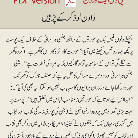
پچھلے دنوں فیس بک پر عورتوں کے ساتھ جنسی ہراسانی کے خلاف ایک پوسٹ
پر کچھ ایسا رد عمل دیکھنے میں آیا: ’’عورت کا دائرہ کار اس کا گھر ہے۔ اگر وہ گھر
سے نکلے گی تو اس کے ساتھ یہ تو ہوگا، کیوںکہ یہ مرد کی فطرت ہے‘‘۔ یعنی
جنسی ہراسانی اور دوسرے مسائل کا حل یہ ہے کہ صنف نازک کو گھر تک
محدود رکھا جائے ورنہ ان برائیوں کا سد ِباب نہیں ہو سکتا۔ یہ بھی کہا گیا کہ:
’’ایسا اس لیے ہوتا ہے کہ عورتیں نامناسب لباس میں نکلتی ہیں‘‘۔ پوسٹ پر
بہت بڑی تعداد میں پردہ دار خواتین نے (جن کی پوری زندگی نقاب اور حجاب
میں گزری، یہاں تک کہ جنھوں نے کینیڈا، امریکا ، برطانیہ میں رہ کر بھی نقاب
اور حجاب کو نہیں چھوڑا) گواہی دی کہ انھوں نے پردے کے باوجود پاکستان کی