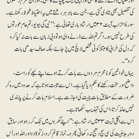
اوڑھنیاں ڈالے رکھنے کا بھی اور اپنی زینت چھپانے کا بھی۔ اور ان محرم رشتوں
کی تفصیل بھی بتا دی گئی ہے، جن سے باہر ہر رشتے میں یہ احتیاط ملحوظ رکھنا ہے۔
سورۂ احزاب آیت ۳۲ میں ارشاد باری تعالیٰ ہے:’’نبیؐ کی بیویو، تم عام عورتوں
کی طرح نہیں ہو۔ اگر تم اللہ سے ڈرنے والی ہو تو دبی زبان سے بات نہ کیا کرو
کہ دل کی خرابی کا مبتلا کوئی شخص لالچ میں پڑ جائے، بلکہ صاف سیدھی بات
کرو‘‘۔
یہاں خواتین کو نا محرم مردوں سے بات کرتے ہوے اپنے لہجے کو راست،
واضح اور سخت رکھنے کا حکم دیا گیا ہے۔ اس سے ثابت ہوتا ہے کہ حدود میں رہ کر
ضرورت کے مطابق بات چیت کی اجازت ہے۔ اسلام بات کرنے پر پابندی
نہیں عائد کرتا، اس کی تہذیب سکھاتا ہے۔
اس سے اگلی آیت ۳۳ میں ارشاد ہے:’’اپنے گھروں میں ٹِک کر رہو اور سابق
دورِ جاہلیت کی سی سج دھج نہ دکھاتی پھرو۔ نماز قائم کرو، زکوٰۃ دو اور اللہ اور اُس