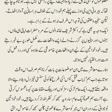
مظلوموں کو بھی مذاق سے زیادہ اہمیت دینے پر راضی نہیں ہے۔ ہونا تو یہ چاہیے
تھا کہ بیرونی این جی اوز سے پہلے ہم خود اس کے خلاف ہراسانی پر آواز اٹھاتے،
لیکن سنجیدہ حلقوں کی توجہ اس طرف نہ ہونے کے برابر ہے۔
ایک وجہ یہ بھی ہے کہ اکثر شریف خاندانوں کے مرد حضرات اپنی ہی ماؤں،
بہنوں، اور بیٹیوں پر گزرنے والے ایسے واقعات سے مکمل طور پر بے خبر رہتے
ہیں۔ خود خواتین کے لیے ان واقعات پر خاموشی کے علاوہ کسی اور رد عمل کی
ہمت اور اختیار نہیں ہوتا۔
ہمارے معاشرے میں ان موضوعات پر بات کرنا اہم صرف اس وقت
ہوتاہے جب ہم ’زینب قتل کیس‘ کی طرح کا کوئی سنسنی خیز دل دہلا دینے والا
واقعہ سنتے ہیں۔ ایک عام لڑکی، سڑکوں اور پبلک مقامات پر کیسا محسوس کرتی
ہے؟ اسے ہم عموماً ایک عام سا رویہ سمجھ کر نظر انداز کر دیتے ہیں۔ خود خواتین
نوجوانی کے دوران اس جبر کو معاشرے کا عمومی چلن سمجھ کر خاموش رہتی