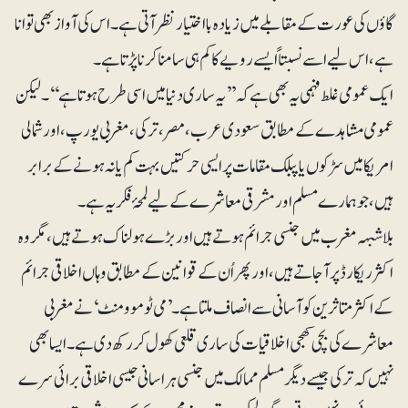
گاؤں کی عورت کے مقابلے میں زیادہ بااختیار نظر آتی ہے۔ اس کی آواز بھی توانا
ہے، اس لیے اسے نسبتاً ایسے رویے کا کم ہی سامنا کرنا پڑتا ہے۔
ایک عمومی غلط فہمی یہ بھی ہے کہ ’’یہ ساری دنیا میں اسی طرح ہوتا ہے‘‘۔ لیکن
عمومی مشاہدے کے مطابق سعودی عرب، مصر، ترکی، مغربی یورپ، اور شمالی
امریکا میں سڑکوں یا پبلک مقامات پر ایسی حرکتیں بہت کم یا نہ ہونے کے برابر
ہیں، جو ہمارے مسلم اور مشرقی معاشرے کے لیے لمحۂ فکریہ ہے۔
بلاشبہہ مغرب میں جنسی جرائم ہوتے ہیں اور بڑے ہولناک ہوتے ہیں، مگر وہ
اکثر ریکارڈ پر آجاتے ہیں، اور پھر اُن کے قوانین کے مطابق وہاں اخلاقی جرائم
کے اکثر متاثرین کو آسانی سے انصاف ملتا ہے۔ ’می ٹو موومنٹ‘ نے مغربی
معاشرے کی بچی کھچی اخلاقیات کی ساری قلعی کھول کر رکھ دی ہے۔ ایسا بھی
نہیں کہ ترکی جیسے دیگر مسلم ممالک میں جنسی ہراسانی جیسی اخلاقی برائی سرے