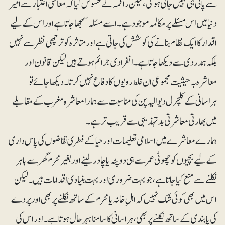
سے پائی ہی نہیں جاتی ہوگی، لیکن راقمہ نے محسوس کیا کہ معاشی اعتبار سے امیر
دنیا میں اس مسئلے پر مکالمہ موجود ہے۔ اسے مسئلہ سمجھا جاتا ہے اور اس کے لیے
اقدار کا ایک نظام بنانے کی کوشش کی جاتی ہے اور متاثرہ کو ترچھی نظر سے نہیں
بلکہ ہمدردی سے دیکھا جاتا ہے۔ انفرادی جرائم ہوتے ہیں لیکن قانون اور
معاشرہ بہ حیثیت مجموعی ان غلط رویوں کا دفاع نہیں کرتا۔ دیکھا جائے تو
ہراسانی کے کلچرل دیوالیہ پن کی مناسبت سے ہمارا معاشرہ مغرب کے مقابلے
میں بھارتی معاشرتی بدتہذیبی سے قریب تر ہے۔
ہمارے معاشرے میں اسلامی تعلیمات اور حیا کے فطری تقاضوں کی پاس داری
کے لیے بچیوں کو چھوٹی عمر سے ہی دوپٹہ یا چادر لینے اور بغیر محرم گھر سے باہر
نکلنے سے منع کیا جاتا ہے، جو بہت ضروری اور بہت بنیادی اقدامات ہیں۔ لیکن
اس میں بھی کوئی شک نہیں کہ اہلِ خانہ یا محرم کے ساتھ نکلنے پر بھی اور پردے
کی پابندی کے ساتھ نکلنے پر بھی، ہراسانی کا سامنا بہرحال ہوتا ہے۔ اور اس کی