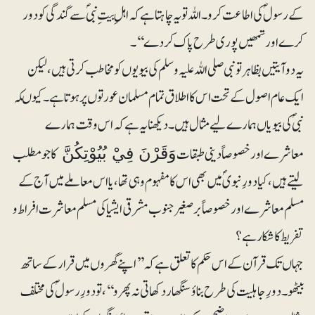
کے رسولؐ کی اطاعت کرو۔ اللہ تو یہ چاہتا ہے کہ اہلِ بیت ِ نبیؐ سے گندگی کو دور
کرے اور تمھیں پوری طرح پاک کر دے‘‘۔
یہ دو آیتیں بظاہر تو نبی صلی اللہ علیہ وسلم کی بیویوں کو مخاطب کرتی ہیں، لیکن
ایک عام اصول کے تحت اس کا اطلاق تمام مسلمان عورتوں پر ہوتا ہے۔ کیوںکہ
نبیؐ کی بیویاں ہمارے لیے مثال ہیں۔ دیکھنا یہ ہے کہ اس وقت ہمارے
معاشرے اور خصوصاً دینی طبقات
کا جو مطلب
وَقَرْنَ فِيْ بُيُوْتِكُنَّ
لیتے ہیں، کیا دورِ نبویؐ میں بھی اس کا مفہوم وہی تھا، یا اس معاملے میں آج کے
مسلم معاشرے اور خصوصاً بر صغیر جنوب مشرقی ایشیا کی مسلم معاشرت افراط و
تفریط کا شکار ہے؟
جہاں تک قرآن کے اس حکم کا تعلق ہے کہ’’اپنے گھروں میں قرار کے ساتھ
بیٹھو۔ دورِجاہلیت کی طرح بناؤ سنگھار دکھاتی نہ پھرو‘‘، تو دورِ رسولؐ کی مختلف