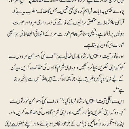
پیش تر ان ا قدار کے لیے مرد و عورت کے اختلاط کے مقامات پر غضِ بصر اور
پردے جیسی ہدایات فراہم کر دی گئی تھیں۔ جس کا صاف مطلب یہ ہے کہ
قرآن، اختلاط سے متعلق برائیوں کے خاتمے کی ذمہ داری مرد اور عورت
دونوں پر ڈالتا ہے، لیکن معاشرہ عام طور سے مرد کے اخلاقی انحطا ط کی سزا بھی
عورت ہی کو دینا چاہتا ہے۔
سورۂ نور آیت۳۰ میں ارشاد باری تعالیٰ ہے:’’اے نبیؐ، مومن مردوں سے
کہو کہ اپنی نظریں بچا کر رکھیں، اور اپنی شرم گاہوں کی حفاظت کریں، یہ اُن
کے لیے زیادہ پاکیزہ طریقہ ہے، جو کچھ وہ کرتے ہیں اللہ اُس سے باخبر رہتا
ہے‘‘۔
اس سے اگلی آیت ۳۱ میں ارشاد فرمایا گیا:’’اور اے نبیؐ، مومن عورتوں سے
کہہ دو کہ اپنی نظریں بچا کر رکھیں، اور اپنی شرم گاہوں کی حفاظت کریں، اور
اپنا بناؤ سنگھار نہ دکھائیں بجز اُس کے جو خود ظاہر ہو جائے، اور اپنے سینوں پر اپنی