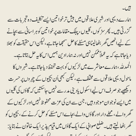
ہیں۔
ہمارے دیہی اور شہری علاقوں میں بیش تر خواتین ایسے تکلیف دہ تجربات سے
گزرتی ہیں۔ پھر سڑکوں، گلیوں، پبلک مقامات پر خواتین کو ہراسانی سے بچانے
کے لیے انھیں گھر بٹھا لینا ہی مسئلے کا حل سمجھا جاتا ہے، لیکن اس حقیقت کو بھلا
دیا جاتا ہے کہ یہ عملاً ممکن نہیں اور نہ ہمارا دین ہمیں اس کا یہ حل بتاتا ہے۔
الحمدللہ ، ہمارے معاشرے میں لڑکیوں کو بہت تحفظ دیا جاتا ہے۔ شہروں کا
ماحول دیہی علاقوں سے مختلف ہے، لیکن کبھی اُن بچیوں کے چہروں پر حسرت
دیکھیے جو صرف اس لیے اسکول یا دینی مدرسے نہیں جا سکتیں کہ گاؤں کی گلیوں
میں ایسے نوجوان موجود ہیں، جن سے ان کی عزت محفوظ نہیں اور لڑکیوں کے
گھر والے، محلے دار اور گاؤں والے بجاے اس مسئلے کو حل کرنے کے، بچیوں کو
گھر بٹھا لیتے ہیں۔ ضلع صوابی کے ایک گاؤں میں قیام پذیر ایک خاتون نے بتایا: