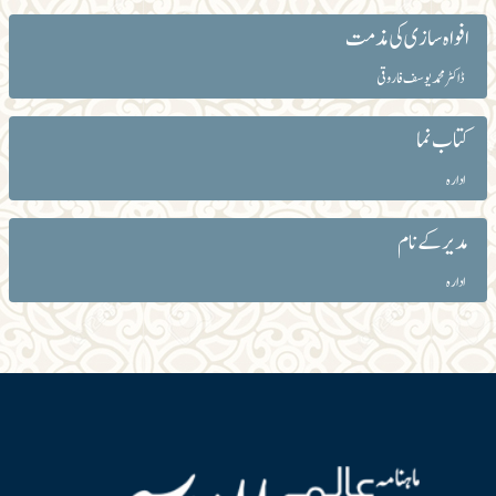
افواہ سازی کی مذمت
ڈاکٹر محمد یوسف فاروقی
کتاب نما
ادارہ
مدیر کے نام
ادارہ