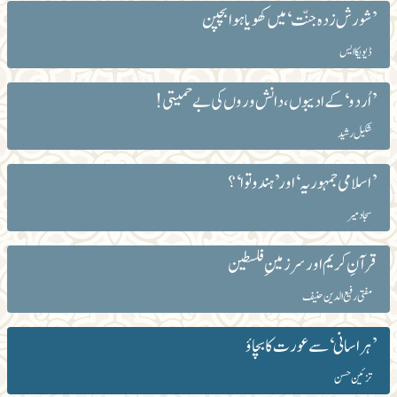
’شورش زدہ جنّت‘ میں کھویاہوابچپن
ڈیویکا ایس
’اُردو‘کے ادیبوں،دانش وروں کی بے حمیتی !
شکیل رشید
’اسلامی جمہوریہ‘ اور ’ہندوتوا‘؟
سجاد میر
قرآنِ کریم اور سرزمینِ فلسطین
مفتی رفیع الدین حنیف
’ہراسانی‘ سے عورت کا بچاؤ
تزئین حسن