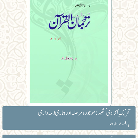
تحریک ِ آزادی کشمیر: موجودہ مرحلہ اور ہماری ذمہ داری
پروفیسر خورشید احمد