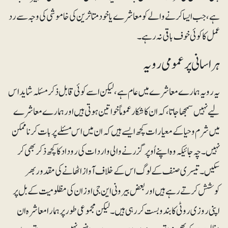
ہے، جب ایسا کرنے والے کو معاشرے یا خود متاثرین کی خاموشی کی وجہ سے رد
عمل کا کوئی خوف باقی نہ رہے۔
ہراسانی پر عمومی رویہ
یہ رویہ ہمارے معاشرے میں عام ہے، لیکن اسے کوئی قابل ذکر مسئلہ شاید اس
لیے نہیں سمجھا جاتا، کہ ان کا شکار عموماً خواتین ہوتی ہیں اور ہمارے معاشرے
میں شرم و حیا کے معیارات کچھ ایسے ہیں کہ ان میں اس مسئلے پر بات کرنا ممکن
نہیں۔ چہ جائیکہ وہ اپنے اُوپر گزرنے والی واردات کی روداد کا کچھ ذکر بھی کر
سکیں۔ تیسری صنف کے لوگ اس کے خلاف آواز اٹھانے کی مقدور بھر
کوشش کرتے رہے ہیں اور بعض بیرونی این جی اوز ان کی مظلومیت کے بل پر
اپنی روزی روٹی کا بندوبست کر رہی ہیں۔ لیکن مجموعی طور پر ہمارا معاشرہ ان