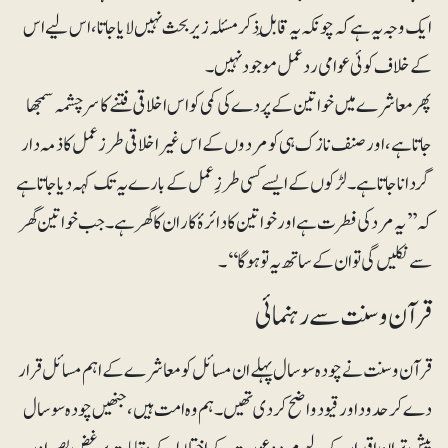
ایک وجہ یہ ہے کہ چونکہ یہ قابلِ ذکر مسئلہ زیربحث نہیں لایا جاتا، اس لیے اس
کے خلاف کوئی عوامی رد عمل موجود نہیں۔
پھر معاشرے میں خواتین کے پردے کی کمی کو اس اخلاقی فتنے کا سرچشمہ سمجھا
جاتا ہے، اور صنف نازک ہی کو مردوں کے اس غیر اخلاقی طرز عمل کا ذمہ دار
گردانا جاتا ہے۔ لڑکوں کے ایسے کسی طرزِعمل کے بارے یہ تک کہہ دیا جاتا ہے
کہ ’’یہ مرد کی فطرت ہے اور خواتین کا دائرۂ کار ان کا گھر ہے۔ جب خواتین گھر
سے نکلیں گی تو ان کے ساتھ یہ تو ہوگا‘‘۔
قرآن و سنت سے رہنمائی
قرآن و سنت نے چودہ سو سال پہلے ان مسائل کو معاشرے کے اہم مسائل قرار
دے کر حدود اور قیود واضح کر دی تھیں۔ ہم وہ امت ہیں، جنھیں چودہ سو سال