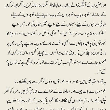
اوڑھنیوں کے آنچل ڈالے رہیں۔ وہ اپنا بناؤسنگھار نہ ظاہر کریں، مگر اِن لوگوں
کے سامنے: شوہر، باپ، شوہروں کے باپ، اپنے بیٹے، شوہروں کے بیٹے،
بھائی، بھائیوں کے بیٹے، بہنوں کے بیٹے، اپنے میل جول کی عورتیں، ا پنے
مملوک، وہ زیردست مرد جو کسی اور قسم کی غرض نہ رکھتے ہوں، اور وہ بچے جو
عورتوں کی پوشیدہ باتوں سے ابھی واقف نہ ہوئے ہوں۔ وہ ا پنے پاؤں زمین پر
مارتی ہوئی نہ چلا کریں کہ اپنی جو زینت انھوں نے چھپا رکھی ہو، اس کا لوگوں کو
علم ہو جائے۔ اے مومنو، تم سب مل کر اللہ سے توبہ کرو، توقع ہے کہ فلاح پاؤ
گے‘‘۔
یہ تو وہ احتیاطیں ہیں، جو مرد اور عورتوں دونوں کو گھر سے باہر نکلنے اور نا
محرموں سے بات چیت اور معاملات کے حوالے سے بتا دی گئی ہیں۔ مرد کو نظر
نیچی رکھنے، اور شرم گاہوں کی حفاظت کا حکم دیا گیا،جب کہ عورت کو سینوں پر