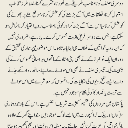
دوسری صنف کو نامناسب طریقے سے گھورنا، فقرے کسنا، غلط طرزتخاطب
استعمال کرنا، تعلقات میں آگے بڑھنے کی کوشش کرنا، موقع ملنے پر چھونے کی
کوشش کرنا، یا اس سے آگے بڑھ کر اور کوئی نا مناسب رویہ اختیار کرنا شامل ہو
سکتا ہے، جس سے دوسرا فریق اذیت محسوس کرے۔ یاد رہے، ضروری نہیں
کہ ایسا رویہ خواتین کے خلاف ہی اپنایا جاتا ہو۔ اس موضوع پر ہماری تحقیق کے
دوران ایک نو عمر لڑکے نے بھی اپنی استاد کے ہاتھوں ہراسانی محسوس کرنے کی
شکایت کی۔ تیسری صنف نے بھی اس حوالے سے اپنے ساتھ روا رکھے جانے
والے ایسے تلخ رویوں کی شکایات کی۔ افسوس کہ معاشرے میں اس حوالے
سے تربیت یا اقدار کا کوئی نظام موجود نہیں ہے۔
پاکستان میں مردوں کی عظیم اکثریت شریف النفس ہے۔ اس کے باوجود ہماری
سڑکوں اور پبلک ٹرانسپورٹ میں ایسے لوگ موجود ہیں، جو اپنے گھر کے علاوہ
باقی خواتین کی عزت کرنا نہیں جانتے۔ یہ مسئلہ اس وقت اور بھی گھمبیر ہو جاتا