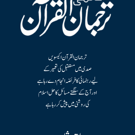
ترجمان القرآن اکیسویں
صدی میں مستقبل کی تعمیر کے
لیے رہنمائی کا فریضہ انجام دے رہا ہے
اور آج کے سلگتے مسائل کا حل اسلام
کی روشنی میں پیش کر رہا ہے