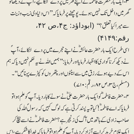
۳- ایک بار حضرت فاطمہؓ نے اپنے گھر میں پردے لٹکا لیے، آپؐ نے دیکھا تو
گھر میں داخل تک نہیں ہوئے۔پوچھنے پر فرمایا کہ’’ اس دنیاوی زیب و زینت
سے میرا کیا تعلق؟‘‘
(ابوداؤد: ج۴،ص ۴۲،
رقم:۴۱۴۹)
اسی طرح ایک بار حضرت عائشہؓ نے اپنے حجرے میں پردے لٹکائے، آپؐ
نے دیکھ کر ناگواری کا اظہار فرمایا اور فرمایا: ’’ہمیں اللہ نے یہ حکم نہیں دیا کہ ہم
اس کے دیے ہوئے رزق میں سے اینٹوں اور پتھروں کو کپڑے پہنائیں‘‘۔
(مسلم، ج۳، ص ۸۲، رقم:۷۱۰)
۴- حضرت فاطمہؓ کو ایک بار حضرت علیؓ نے سونے کا ہار دیا۔ آپؐ کو علم ہوا تو
فرمایا کہ اے فاطمہؓ! کیا تو یہ پسند کرتی ہے کہ لوگ کہیں کہ رسولؐ اللہ کی
صاحب زادی کے ہاتھ میں آگ کی زنجیر ہے؟ حضرت فاطمہؓ نے اسے بیچ کر
ایک غلام خرید کر اسے آزاد کردیا۔ آپؐ کو علم ہوا تو فرمایا کہ خدا کا شکر ہے، اس