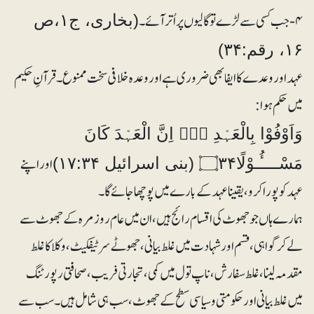
۴- جب کسی سے لڑے تو گالیوں پر اُتر آئے۔
(بخاری، ج۱،ص
۱۶، رقم:۳۴)
عہد اور وعدے کا ایفا بھی ضروری ہے اور وعدہ خلافی سخت ممنوع۔ قرآنِ حکیم
میں حکم ہوا:
وَاَوْفُوْا بِالْعَہْدِ ۝۰ۚ اِنَّ الْعَہْدَ كَانَ
اور اپنے
مَسْــــُٔـوْلًا۝۳۴ (بنی اسرائیل ۱۷:۳۴)
عہد کو پورا کرو، یقینا عہد کے بارے میں پوچھا جائے گا۔
ہمارے ہاں جو جھوٹ کی اقسام رائج ہیں، ان میں عام روز مرہ کے جھوٹ سے
لے کر گواہی، قسم اور شہادت میں غلط بیانی، جھوٹے سرٹیفکیٹ، وکلا کا غلط
مقدمہ لینا، غلط سفارش، ناپ تول میں کمی، تجارتی فریب، صحافتی رپورٹنگ
میں غلط بیانی اور حکومتی و سیاسی سطح کے جھوٹ، سب ہی شامل ہیں۔ سب سے