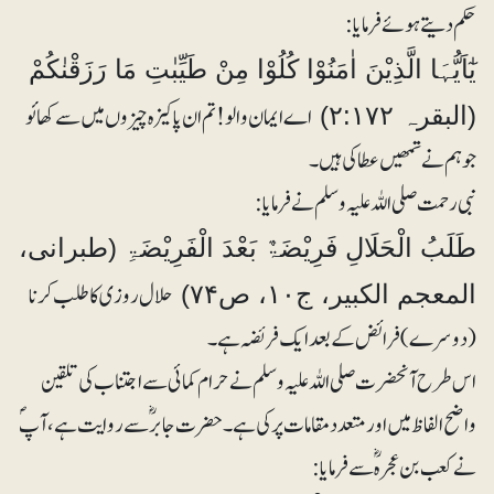
حکم دیتے ہوئے فرمایا:
يٰٓاَيُّہَا الَّذِيْنَ اٰمَنُوْا كُلُوْا مِنْ طَيِّبٰتِ مَا رَزَقْنٰكُمْ
اے ایمان والو! تم ان پاکیزہ چیزوں میں سے کھائو
(البقرہ ۲:۱۷۲)
جو ہم نے تمھیں عطا کی ہیں۔
نبی رحمت صلی اللہ علیہ وسلم نے فرمایا:
طَلَبُ الْحَلَالِ فَرِیْضَۃٌ بَعْدَ الْفَرِیْضَۃِ (طبرانی،
حلال روزی کا طلب کرنا
المعجم الکبیر، ج۱۰، ص۷۴)
(دوسرے) فرائض کے بعد ایک فریضہ ہے۔
اس طرح آنحضرت صلی اللہ علیہ وسلم نے حرام کمائی سے اجتناب کی تلقین
واضح الفاظ میں اور متعدد مقامات پر کی ہے۔ حضرت جابرؓ سے روایت ہے، آپؐ
نے کعب بن عجرہؓ سے فرمایا: