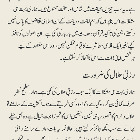
ہے۔ یہ سب چیزیں خیانت میں شامل اور سخت ممنوع ہیں۔ ہماری بہت سی
مشکلات اس بنا پر ہیں کہ ہم امانت و دیانت کے ان اسلامی تقاضوں کا پاس نہیں
رکھتے، جن کی تاکید قرآن و حدیث میں بار بار کی گئی ہے۔ ان اصولوں کو نافذ
کیے بغیر ایک فلاحی معاشرے کا قیام ممکن نہیں، اور اس مقصد کے لیے
ہرشخص اپنی ذات سے اس کا آغاز کرسکتا ہے۔
رزقِ حلال کی ضرورت
ہماری بہت سی مشکلات کا ایک سبب رزقِ حلال کی کمی ہے۔ ہمارا مطمح نظر
صرف کمائی بن کر رہ گیا ہے، خواہ وہ کسی طریقے سے ہو۔ اکثریت کے سامنے تو
حلال و حرام کا تصور رہا ہی نہیں، جنھیں اس کا تھوڑا بہت خیال ہے وہ بھی حیلے
بہانے سے سب کچھ جائز کرلیتے ہیں۔ حالانکہ یہ بات ہمارے سامنے رہنی