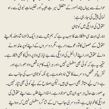
حوالے سے یہاں چند اُمور کے متعلق سیرتِ طیبہؐ اور تعلیماتِ نبویؐ سے راہ
نمائی پیش کی جارہی ہے:
حقوق کی ادایگی میں کوتاہی
ہماری بہت سی مشکلات کا سبب یہ ہے کہ ہم میں سے ہر ایک (الا ماشاء اللہ) اپنے
حقوق کے حصول کا تو دعوے دار ہے، مگر دوسروں کے اپنے اُوپر عائد ہونے
والے حقوق اور اپنے فرائض کی ادایگی سے بے نیازی و لاپروائی کا بھی شکار ہے۔
نتیجہ یہ ہے کہ کوئی بھی مطمئن نہیں، اور ہر ایک کام ناقص و ادھورا ہے اور
تقریباً ہرشخص دوسرے کا حق نادہندہ ہے۔ چونکہ کوتاہی سب کی جانب سے
ہے، اس لیے متاثر بھی سب ہی ہیں، لیکن اصلاح کے لیے کوئی بھی تیار نہیں۔
یہ صورتِ حال ہر میدان میں موجود ہے۔ استاد اپنے طلبہ سے اپنے حقوق کی
ادایگی کا خواہاں ہے، تو دوسری جانب اس کے شاگرد مطمئن نہیں کہ وہ اپنے