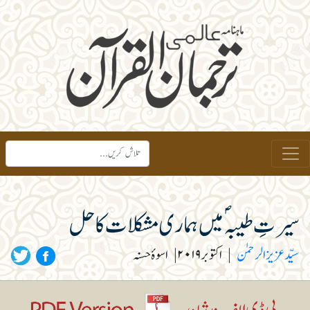
سیرتِ طیبہؐ میں ہماری مشکلات کا حل
سیّد عزیز الرحمٰن
|
اکتوبر ۲۰۱۹
|
اسوۂ حسنہ