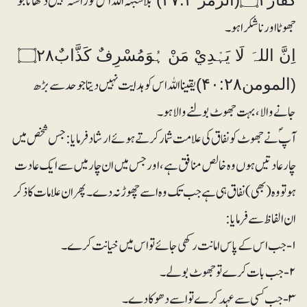
بلاشبہہ اللہ اس کو راستہ نہیں دکھاتا جو
جھوٹا اور ناشکرا ہو۔
اِنَّ اللہَ لَا يَہْدِيْ مَنْ ہُوَمُسْرِفٌ كَذَّابٌ۝۲۸
یقینا اللہ اس کو ہدایت نہیں دیتا جو حد سے بڑھ
(المومن۴۰:۲۸)
جانے والا، بہت جھوٹ بولنے والا ہو۔
آپؐ نے جھوٹ کو نفاق کی علامت شمار کرتے ہوئے ارشاد فرمایا: جس شخص میں
چار عادتیں ہوں وہ خالص منافق ہے، اور جس میں ان چار میں سے ایک عادت
ہو تو وہ (بھی) نفاق ہی ہے جب تک وہ اسے چھوڑ نہ دے۔ پھر ان علامات کا ذکر
ان الفاظ سے فرمایا:
۱- جب اس کے پاس امانت رکھی جائے تو اس میں خیانت کرے۔
۲- جب بات کرے تو جھوٹ بولے۔
۳- جب کسی سے عہد کرے تو اسے دھوکا دے۔