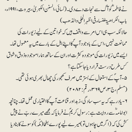
نے فاطمہؓ کو آگ سے نجات دے دی۔(نسائی، السنن الکبریٰ، بیروت، ۱۹۹۱ء،
باب الکراھیۃ للنساء فی اظہر الحلی والذھب)
حالانکہ سب ہی اس امر سے واقف ہیں کہ خواتین کے لیے زیورات کی
ممانعت نہیں، اس کے باوجود آپؐ کا اپنے اہل کے بارے میں یہ معمول تھا۔
ایسے میں زیورات کی موجودہ کثرت اور ان کے ساتھ ہمارا موجودہ ذوق و شوق
کس طرح درست قرار دیا جاسکتا ہے؟
۵- آپؐ کے استعمال کے بستر میں صرف کھجور کی چھال بھری ہوئی تھی۔
(مسلم، ج۳، ص ۳۶۹، رقم: ۲۰۸۲)
۶- یاد رہے کہ یہ سب سادگی، زہد اور قناعت آپؐ کا اختیاری عمل تھا۔ چنانچہ
ابوامامہؓ سے روایت ہے: رسولِ کریمؐ نے فرمایا کہ مجھے میرے ربّ نے پیش
کش کی کہ (اگر میں چاہوں تو) میرے لیے پورے بطحا (مکّہ) کو سونے کا بنا دیا