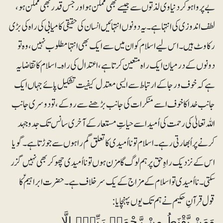
بے پروا ہوکر دنیاوی لذتوں سے جیسے بھی ممکن ہو اور جس قدر بھی ممکن ہو،
لطف اندوزی کی انتہا ہے۔ یہ دونوں انتہائیں انسان کی حقیقی کامیابی کی راہ کی بڑی
رکاوٹ ہیں۔ اس لیے اسلام کو ان میں سے ایک بھی انتہا مطلوب نہیں، وہ تو
دونوں کے درمیان ایک راہ متعین کرتا ہے، اعتدال کی راہ۔ اسلام کا تقاضا یہ
ہے کہ خوف و رجا کے ارتباط سے ایسی معتدل کیفیت تشکیل پائے جہاں ایک
جانب خدا کا خوف اسے منکرات کی جانب بڑھنے سے روکے، تو دوسری جانب
اللہ تعالیٰ کی رحمت کی اُمید اسے حیاتِ مستعار کے آخری سانس تک جدوجہد
کرنے پر اُبھارتی رہے۔ اسلام تو نااُمیدی کا تعلق گم راہوں سے جوڑتا ہے۔ گویا
اس کے نزدیک راہِ حق پر ہم لوگ گامزن ہوں تو نااُمیدی چھو کر بھی نہیں گزر
سکتی۔ نااُمیدی تو اسلام کے مزاج کے یک سر خلاف ہے۔ حضرت ابراہیم ؑ کا
قول قرآنِ حکیم نے ہم تک یوں پہنچایا:
وَمَنْ يَّقْنَطُ مِنْ رَّحْمَۃِ رَبِّہٖٓ اِلَّا