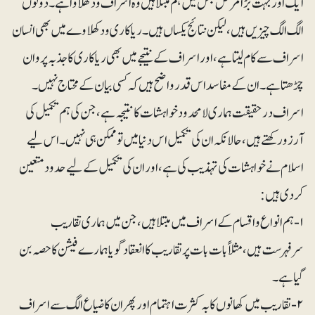
ایک اور بہت بڑا مرض جس میں ہم مبتلا ہیں وہ اسراف و دکھلاوا ہے۔ دونوں
الگ الگ چیزیں ہیں، لیکن نتائج یکساں ہیں۔ ریاکاری و دکھلاوے میں بھی انسان
اسراف سے کام لیتا ہے، اور اسراف کے نتیجے میں بھی ریاکاری کا جذبہ پروان
چڑھتا ہے۔ ان کے مفاسد اس قدر واضح ہیں کہ کسی بیان کے محتاج نہیں۔
اسراف درحقیقت ہماری لامحدود خواہشات کا نتیجہ ہے ، جن کی ہم تکمیل کی
آرزو رکھتے ہیں، حالانکہ ان کی تکمیل اس دنیا میں تو ممکن ہی نہیں۔ اس لیے
اسلام نے خواہشات کی تہذیب کی ہے، اور ان کی تکمیل کے لیے حدود متعین
کردی ہیں:
۱- ہم انواع و اقسام کے اسراف میں مبتلا ہیں، جن میں ہماری تقاریب
سرفہرست ہیں، مثلاً بات بات پر تقاریب کا انعقاد گویا ہمارے فیشن کا حصہ بن
گیا ہے۔
۲- تقاریب میں کھانوں کا بہ کثرت اہتمام اور پھر ان کا ضیاع الگ سے اسراف