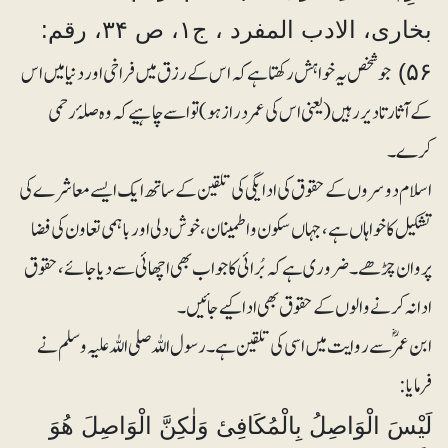
بخاری، الادب المفرد ، ج۱، ص ۳۴، رقم:
جو شخص یہ خواہش رکھتا ہے کہ اس کے رزق میں فراخی اور دنیا میں اس
۵۶)
کے آثار تادیر رہیں (یعنی اس کی عمردراز ہو) تو اسے چاہیے کہ وہ صلۂ رحمی
کرے۔
اسلام دوسروں کے حقوق کی ادایگی کی تلقین کے ساتھ ایک ایسے معاشرے کی
تشکیل کا خواہاں ہے، جہاں سکون و اطمینان، خوش دلی اور باہمی تعاون کی فضا
پروان چڑھے ۔ ضروری ہے کہ بُرائی کا جواب بھی اچھائی سے دیا جائے، حقوق
ادا نہ کرنے والوں کے حقوق بھی ادا کیے جائیں۔
ابن عمرؓ سے روایت میں اسی کی تلقین ہے۔ رسول اللہ صلی اللہ علیہ وسلم نے
فرمایا:
لَیْسَ الْوَاصِلُ بِالْمُکَافِیٔ وَلٰکِنَّ الْوَاصِلَ ھُوَ