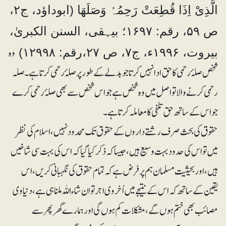
الَّذِیْ اِذَا قُطِعَتْ رَحِمُہٗ وَصَلَھَا (ابوداؤد، ج۲،
ص ۵۹، رقم: ۱۶۹۷؛ بیہقی، السنن الکبریٰ،
وہ
بیروت، ۱۹۹۶ء، ج۷، ص ۲۷،رقم: ۱۲۹۹۸)
شخص صلۂ رحمی کا حق ادا نہیں کرتا جو بدلے کے طور پر صلۂ رحمی کرتا ہے۔ صلہ
رحمی کرنے والا تو اصل میں وہ شخص ہے جو اس شخص سے بھی صلۂ رحمی کرے
جو اس کے ساتھ حق تلفی کا معاملہ کرتا ہے۔
حقوق کی بحث صرف رشتے داروں کے حقوق تک محدود نہیں، اسلام کی نظر
میں تو اس کی حدود بہت وسیع ہیں،جیساکہ ذکر کیا گیا کہ اس کی بہت سی شاخیں
ہیں، اور بحیثیت مسلمان ہم پر فرض ہے کہ تمام حقوق کی نگہبانی کریں، اس
یقین کے ساتھ کہ اس کے نتیجے میں اُخروی اجر تو ان شاء اللہ ملنا ہی ہے، دنیاوی
مصائب بھی ختم ہوں گے، مشکلات کم ہوں گی اور ہمارے گھر پھر سے