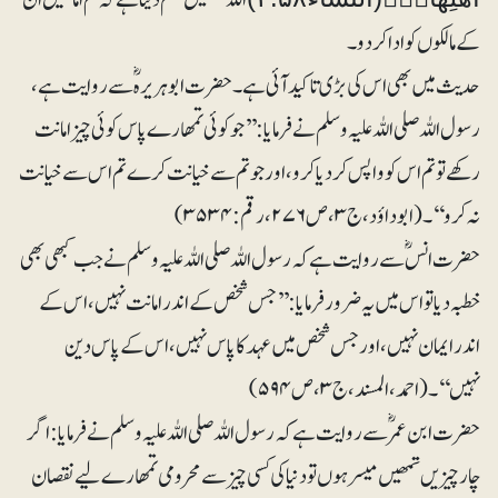
کے مالکوں کو ادا کر دو۔
حدیث میں بھی اس کی بڑی تاکید آئی ہے۔ حضرت ابوہریرہؓ سے روایت ہے،
رسول اللہ صلی اللہ علیہ وسلم نے فرمایا: ’’جو کوئی تمھارے پاس کوئی چیز امانت
رکھے تو تم اس کو واپس کردیا کرو، اور جو تم سے خیانت کرے تم اس سے خیانت
نہ کرو‘‘۔ (ابوداؤد، ج۳،ص ۲۷۶، رقم:۳۵۳۴)
حضرت انس ؓ سے روایت ہے کہ رسول اللہ صلی اللہ علیہ وسلم نے جب کبھی بھی
خطبہ دیا تو اس میں یہ ضرور فرمایا:’’ جس شخص کے اندر امانت نہیں، اس کے
اندر ایمان نہیں، اور جس شخص میں عہد کا پاس نہیں، اس کے پاس دین
نہیں‘‘۔(احمد، المسند، ج۳،ص ۵۹۴)
حضرت ابن عمرؓ سے روایت ہے کہ رسول اللہ صلی اللہ علیہ وسلم نے فرمایا: اگر
چار چیزیں تمھیں میسر ہوں تو دنیا کی کسی چیز سے محرومی تمھارے لیے نقصان