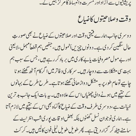
پریشانیوں سے آزاد اور مسرت و انبساط کا مرکز بنیں گے۔
وقت و صلاحیتوں کا ضیاع
دوسری جانب ہمارے قیمتی وقت اور صلاحیتوں کے ضیاع نے بھی صورتِ
حال سنگین کردی ہے۔دونوں چیزیں اَنمول ہیں، جنھیں ہم قطعاً مہمل، لایعنی
اور بے مول مصروفیات یا بے کاری میں برباد کررہے ہیں، جس کے سبب ہم
بہت سی مشکلات سے دوچار ہیں۔ سرکاری دفاتر میں اگر کام آٹھ گھنٹے ہونا
چاہیے توعام طور پر بہ مشکل دو اڑھائی گھنٹے ہوتا ہے۔ طرح طرح کے بہانوں
کے نتیجے میں ہونے والی چھٹیاں اس کے علاوہ ہیں۔ یہ بات ایک جانب بدترین
خیانت ہے، دوسری طرف وقت کے ضیاع کا گناہ بھی اس کے نتیجے میں لازم آتا
ہے۔ ہماری نوجوان نسل گھنٹوں بلکہ بعض اوقات پوری شب انٹرنیٹ کے
سامنے بیٹھ کر گزار دیتی ہے۔ پھر طویل طویل ٹیلی فون کالیں ہیں۔ کرکٹ