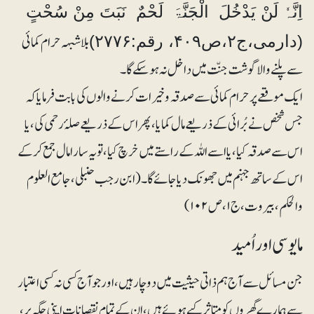
اِنَّہٗ لَنْ یَدْخُلَ الْجَنَّۃَ لَحْمٌ نَبَتَ مِنْ سُحْتٍ
بلاشبہہ حرام کمائی
(دارمی،ج۲،ص۴۰۹، رقم:۲۷۷۶)
سے پلنےوالا گوشت جنّت میں داخل نہ ہوسکے گا۔
ایک موقعے پر حرام کمائی سے صدقہ و خیرات کرنے والوں کی بابت فرمایا کہ
جس شخص نے بُرائی کے ذریعے مال کمایا، پھر اس کے ذریعے صلۂ رحمی کی، یا
اس سے صدقہ کیا، یا اسے اللہ کے راستے میں خرچ کیا، تو یہ سارا مال جمع کر کے
اس کے ساتھ جہنم میں جھونک دیا جائے گا۔ (ابن رجب حنبلی، جامع العلوم
والحکم، بیروت،ج۱، ص ۱۰۲)
مایوسی اور اُمید
جن مسائل سے آج ہم ذاتی حیثیت میں دوچار ہیں، اور جو آج کسی نہ کسی اعتبار
سے ہمارے گھروں کو متاثر کیے ہوئے ہیں، ان کے تمام نقصانات اپنی جگہ پر،