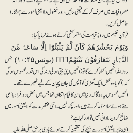
کو واضح کیا ہے۔ ان مشکلات کا واحد حل یہی ہے کہ ہم اپنے وقت کو کارآمد
مصروفیات میں صرف کر کے قیمتی بنائیں، اور فضول و لایعنی اُمور سے چھٹکارا
حاصل کریں۔
قرآنِ حکیم میں روزِ قیامت کی منظرکشی کرتے ہوئے فرمایاگیا:
وَيَوْمَ يَحْشُرُھُمْ كَاَنْ لَّمْ يَلْبَثُوْٓا اِلَّا سَاعَۃً مِّنَ
جس
النَّہَارِ يَتَعَارَفُوْنَ بَيْنَھُمْ۝۰ۭ (یونس۱۰:۴۵)
روز اللہ انھیں اکٹھا کرے گا تو (انھیں اپنی بیتی ہوئی زندگی اس قدر محسوس ہوگی
کہ) گویا وہ محض ایک گھڑی کو آپس کی جان پہچان کے لیے ٹھیرے تھے۔
انھیں محسوس یہ ہوگا کہ دنیا میں ان کا قیام اتنا ہی تھا جس میں محض دو افراد باہمی
ملتے ہوئے سلام دُعا کرتے ہیں، اور کچھ نہیں۔ اتنی مختصرمدت کو لایعنی اُمور میں
ضائع کر دینا نادانی نہیں تو اور کیا ہے؟
اسی بنا پر لایعنی اُمور سے بچنے کی تلقین کرتے ہوئے ہادیِ برحق صلی اللہ علیہ