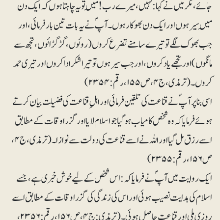
جائے، مگر میں نے کہا: نہیں، میرے رب! مَیں تو یہ چاہتا ہوں کہ ایک دن
مَیں سیر ہوں اور ایک دن بھوکارہوں۔ آپؐ نے یہ بات تین بار فرمائی، اور
جب بھوک لگے تو تیرے سامنے تضرع کروں (روئوں، گڑگڑائوں، تجھ سے
مانگوں) اور تجھے یاد کروں، اور جب سیر ہوں تو تیرا شکر ادا کروں اور تیری حمد
کروں۔ (ترمذی، ج۴، ص ۱۵۵، رقم: ۲۳۵۴)
اسی بنا پر آپؐ نے قناعت کی تلقین فرمائی اور اہلِ قناعت کی فضیلت بیان کرتے
ہوئے فرمایا کہ وہ شخص کامیاب ہوگیا جو اسلام لایا اور گزر اوقات کے مطابق
اسے رزق مل گیا اور اللہ نے اسے قناعت کی دولت سے نوازا۔ (ترمذی، ج۴،
ص ۱۵۶، رقم: ۲۳۵۵)
ایک روایت میں آپؐ نے فرمایا کہ: اس شخص کے لیے خوش خبری ہے، جسے
اسلام کی ہدایت نصیب ہوئی اور اس کی زندگی کی گزراوقات کے مطابق اسے
روزی ملی اور قناعت حاصل ہوئی۔(ترمذی: ج۴، ص ۱۵۶، رقم:۲۳۵۶،