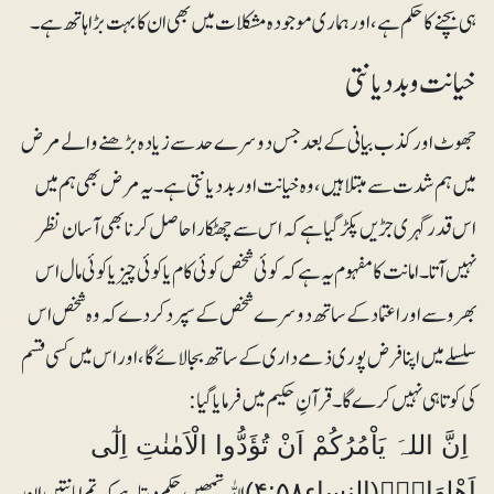
ہی بچنے کا حکم ہے ، اور ہماری موجودہ مشکلات میں بھی ان کا بہت بڑا ہاتھ ہے۔
خیانت و بددیانتی
جھوٹ اور کذ ب بیانی کے بعد جس دوسرے حد سے زیادہ بڑھنے والے مرض
میں ہم شدت سے مبتلا ہیں، وہ خیانت اور بددیانتی ہے۔ یہ مرض بھی ہم میں
اس قدر گہری جڑیں پکڑ گیا ہے کہ اس سے چھٹکارا حاصل کرنابھی آسان نظر
نہیں آتا۔امانت کا مفہوم یہ ہے کہ کوئی شخص کوئی کام یا کوئی چیز یا کوئی مال اس
بھروسے اور اعتماد کے ساتھ دوسرے شخص کے سپرد کردے کہ وہ شخص اس
سلسلے میں اپنا فرض پوری ذمے داری کے ساتھ بجا لائے گا، اور اس میں کسی قسم
کی کوتاہی نہیں کرے گا۔ قرآنِ حکیم میں فرمایا گیا:
اِنَّ اللہَ يَاْمُرُكُمْ اَنْ تُؤَدُّوا الْاَمٰنٰتِ اِلٰٓى
اللہ تمھیں حکم دیتا ہے کہ تم امانتیں ان
اَھْلِھَا۝۰ۙ(النساء۴:۵۸)