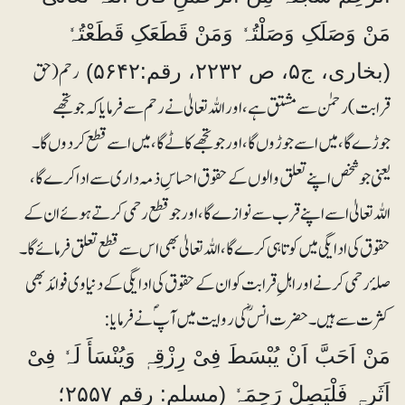
مَنْ وَصَلَکِ وَصَلْتُہٗ وَمَنْ قَطَعَکِ قَطَعْتُہٗ
رحم (حق
(بخاری، ج۵، ص ۲۲۳۲، رقم:۵۶۴۲)
قرابت) رحمٰن سے مشتق ہے، اور اللہ تعالیٰ نے رحم سے فرمایا کہ جو تجھے
جوڑے گا، میں اسے جوڑوں گا، اور جو تجھے کاٹے گا، میں اسے قطع کردوں گا۔
یعنی جو شخص اپنے تعلق والوں کے حقوق احساسِ ذمہ داری سے ادا کرے گا،
اللہ تعالیٰ اسے اپنے قرب سے نوازے گا، اور جو قطع رحمی کرتے ہوئے ان کے
حقوق کی ادایگی میں کوتاہی کرے گا، اللہ تعالیٰ بھی اس سے قطع تعلق فرمائے گا۔
صلۂ رحمی کرنے اور اہلِ قرابت کو ان کے حقوق کی ادایگی کے دنیاوی فوائد بھی
کثرت سے ہیں۔ حضرت انسؓ کی روایت میں آپؐ نے فرمایا:
مَنْ اَحَبَّ اَنْ یُبْسَطَ فِیْ رِزْقِہٖ وَیُنْسَأَ لَہٗ فِیْ
اَثَرِہٖ فَلْیَصِلْ رَحِمَہٗ (مسلم: رقم ۲۵۵۷؛