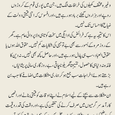
وغیرہ مختلف کھیلوں کی خرافات الگ ہیں، جن میں پوری قوم کے کروڑوں
روپے اور ہزاروں گھنٹے برباد ہورہے ہیں ، اور افسوس کہ اتنی قیمتی دولت کے
ضیاع کا احساس تک نہیں۔
اس کا نتیجہ یہ ہے کہ فرائض کی ادایگی میں سخت کوتاہی و لاپروائی عام ہے۔ گھر
کے روزمرہ کے اُمور سے بھی بے توجہی کی شکایات کم نہیں۔ حقوق اللہ ہوں یا
حقوق العباد، سب ہی پامال ہورہے ہیں، اور حاصل کچھ بھی نہیں۔ نہ دین کا
فائدہ نہ دنیا ہی کا حصول، نتیجتاً گھریلو ناچاقی، بے روزگاری، مالی پریشانیاں ،
بڑھتے ہوئے اخراجات سب جمع ہوکر ہماری مشکلات میں اضافے کا سبب بن
رہے ہیں۔
ان مشکلات سے بچنے کے لیے اسلام نے اپنے اوقات کو قیمتی بنانے اور انھیں
کارآمد سرگرمیوں میں صرف کرنے کی تلقین کی ہے، اور وقت کی قدروقیمت