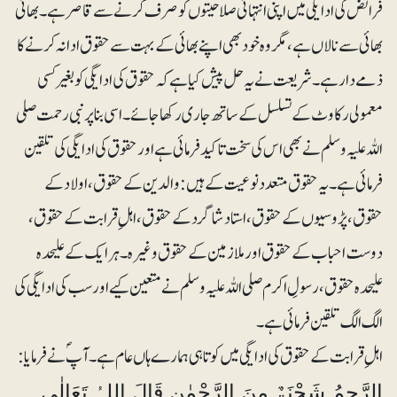
فرائض کی ادایگی میں اپنی انتہائی صلاحیتوں کو صرف کرنے سے قاصر ہے۔ بھائی
بھائی سے نالاں ہے، مگر وہ خود بھی اپنے بھائی کے بہت سے حقو ق ادا نہ کرنے کا
ذمے دار ہے۔ شریعت نے یہ حل پیش کیا ہے کہ حقوق کی ادایگی کو بغیر کسی
معمولی رکاوٹ کے تسلسل کے ساتھ جاری رکھا جائے۔ اسی بنا پر نبی رحمت صلی
اللہ علیہ وسلم نے بھی اس کی سخت تاکید فرمائی ہے اور حقوق کی ادایگی کی تلقین
فرمائی ہے۔ یہ حقوق متعدد نوعیت کے ہیں: والدین کے حقوق، اولاد کے
حقوق، پڑوسیوں کے حقوق، استاد شاگرد کے حقوق، اہلِ قرابت کے حقوق،
دوست احباب کے حقوق اور ملازمین کے حقوق وغیرہ۔ ہر ایک کے علیحدہ
علیحدہ حقوق، رسولِ اکرم صلی اللہ علیہ وسلم نے متعین کیے اور سب کی ادایگی کی
الگ الگ تلقین فرمائی ہے۔
اہلِ قرابت کے حقوق کی ادایگی میں کوتاہی ہمارے ہاں عام ہے۔ آپؐ نے فرمایا:
الرَّحِمُ شَجْنَۃٌ مِنَ الرَّحْمٰنِ قَالَ اللہُ تَعَالٰی