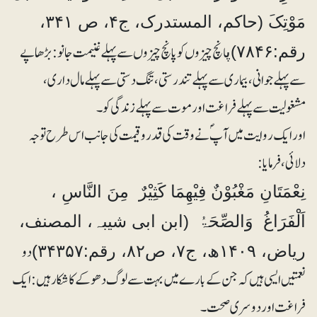
مَوْتِکَ (حاکم، المستدرک، ج۴، ص ۳۴۱،
انچ چیزوں کو پانچ چیزوں سے پہلے غنیمت جانو: بڑھاپے
رقم:۷۸۴۶)پ
سے پہلے جوانی، بیماری سے پہلے تندرستی، تنگ دستی سے پہلے مال داری،
مشغولیت سے پہلے فراغت اور موت سے پہلے زندگی کو۔
اور ایک روایت میں آپؐ نے وقت کی قدروقیمت کی جانب اس طرح توجہ
دلائی، فرمایا:
نِعْمَتَانِ مَغْبُوْنٌ فِیْھِمَا کَثِیْرٌ مِنَ النَّاسِ ،
اَلْفَرَاغُ وَالصِّحَۃُ (ابن ابی شیبہ، المصنف،
دو
ریاض، ۱۴۰۹ھ، ج۷، ص۸۲، رقم:۳۴۳۵۷)
نعمتیں ایسی ہیں کہ جن کے بارے میں بہت سے لوگ دھوکے کا شکار ہیں: ایک
فراغت اور دوسری صحت۔