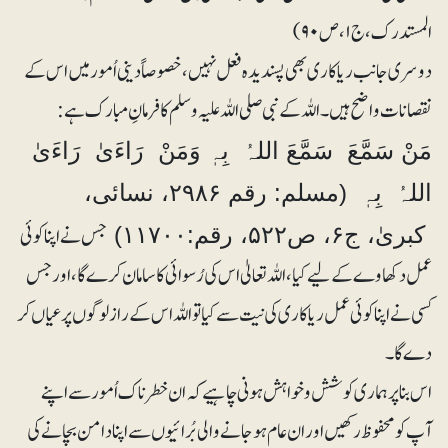
المستدرک، ج۱، ص ۹۰)
دوسری جانب ریاکاری بھی پسندیدہ فعل نہیں، خصوصاً دینی اُمور میں اس کے
نقصانات واضح ہیں۔ اللہ کے نبی صلی اللہ علیہ وسلم کا فرمانِ مبارک ہے:
مَنْ سَمَّعَ سَمَّعَ اللہُ بِہٖ وَمَنْ رَاءَیٰ رَاءَیٰ
اللہُ بِہٖ (مسلم: رقم ۲۹۸۶، نسائی،
جس نے اپنا کوئی
کبریٰ، ج۶، ص۵۲۲، رقم:۱۱۷۰۰)
عمل دکھاوے کے لیے کیا، اللہ تعالیٰ اس کی رُسوائی کا سامان کرے گا، اور جس
کسی نے اپنا کوئی عمل ریاکاری کی نیت سے کیا تو اللہ اس کے راز لوگوں پر عیاں کر
دے گا۔
اس بنا پر ہماری کوشش و خواہش ہونی چاہیے کہ ان خطرناک اُمور سے اپنے
آپ کو محفوظ رکھیں اور ان عام ہوجانے والی بُرائیوں سے اپنا دامن بچانے کی