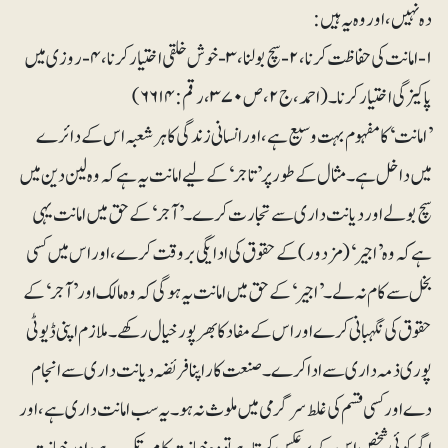
دہ نہیں، اور وہ یہ ہیں:
۱- امانت کی حفاظت کرنا، ۲- سچ بولنا، ۳- خوش خلقی اختیار کرنا، ۴- روزی میں
پاکیزگی اختیار کرنا۔(احمد، ج۲،ص ۳۷۰، رقم: ۶۶۱۴)
’امانت‘ کا مفہوم بہت وسیع ہے، اور انسانی زندگی کا ہر شعبہ اس کے دائرے
میں داخل ہے۔ مثال کے طور پر ’تاجر‘ کے لیے امانت یہ ہے کہ وہ لین دین میں
سچ بولے اور دیانت داری سے تجارت کرے۔ ’آجر‘ کے حق میں امانت یہی
ہے کہ وہ ’اجیر‘ (مزدور) کے حقوق کی ادایگی بروقت کرے، اور اس میں کسی
بخل سے کام نہ لے۔ ’اجیر‘ کے حق میں امانت یہ ہوگی کہ وہ مالک اور ’آجر‘ کے
حقوق کی نگہبانی کرے اور اس کے مفاد کا بھرپور خیال رکھے۔ ملازم اپنی ڈیوٹی
پوری ذمہ داری سے ادا کرے۔ صنعت کار اپنا فریضہ دیانت داری سے انجام
دے اور کسی قسم کی غلط سرگرمی میں ملوث نہ ہو۔ یہ سب امانت داری ہے، اور