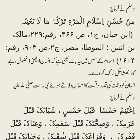
وسلم نے فرمایا:
مِنْ حُسْنِ اِسْلَامِ الْمَرْءِ تَرْکُہٗ مَا لَا یَعْنِیْہِ
(ابن حبان، ج۱، ص ۴۶۶، رقم:۲۲۹،مالک
بن انس ؛ الموطا، مصر، ج۲،ص ۹۰۳، رقم:
اسلام کے حسن میں یہ بات بھی ہے کہ انسان لایعنی (فضول، بے
۱۶۰۴)
کار)مشاغل ترک کردے۔
انسان کو وقت کی قدر و قیمت کا احساس دلاتے ہوئے نبی رحمت صلی اللہ علیہ
وسلم نے فرمایا:
اِغْتَنِمْ خَمْسًا قَبْلَ خَمْسٍ ، شَبَابَکَ قَبْلَ
ھَرَمِکَ ، وَصِحَّتَکَ قَبْلَ سَقَمِکَ ، وَغِنَاکَ قَبْلَ
فَقْرِکَ ، وَفَرَاغَکَ قَبْلَ شُغْلِکَ ، وَحَیَاتَکَ قَبْلَ