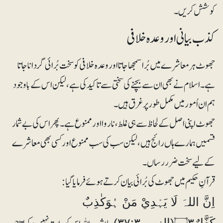
کوشش کریں۔
کذب بیانی اور وعدہ خلافی
جھوٹ ہر معاشرے میں بُرا سمجھا جاتا اور وعدہ خلافی کو سخت بُرائی گردانا جاتا
ہے۔ اسلام نے بھی ان سے بچنے کی سختی سے تاکید کی ہے، لیکن اس کے باوجود
ہم ان اُمور میں مکمل طور پر غرق ہیں۔
جھوٹ اپنی اصل کے لحاظ سے ہی غلط، ناروا اور ممنوع ہے۔ پھر اس کی بے شمار
قسمیں ہمارے ہاں رائج ہیں، لیکن سب کی سب ممنوع اور کسی بھی معاشرے
کے لیے سخت ضرر رساں۔
قرآنِ حکیم میں جھوٹ کی بُرائی بیان کرتے ہوئے فرمایا گیا:
اِنَّ اللہَ لَا يَہْدِيْ مَنْ ہُوَكٰذِبٌ
كَفَّارٌ۝۳(الزمر ۳۷:۳)