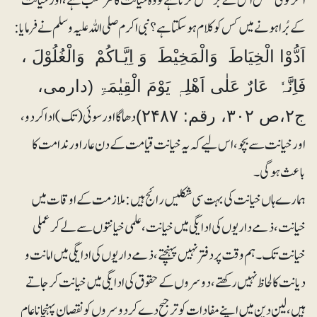
اگر کوئی شخص اس کے برعکس کرتا ہے تو وہ خیانت کا مرتکب ہے، اور خیانت
کے بُرا ہونے میں کس کو کلام ہوسکتا ہے؟نبی اکرم صلی اللہ علیہ وسلم نے فرمایا:
اَدُّوْا الْخِیَاطَ وَالْمَخِیْطَ وَ اِیَّـاکُمْ وَالْغُلُوْلَ ،
فَاِنَّہٗ عَارٌ عَلٰی اَھْلِہٖ یَوْمَ الْقِیٰمَۃِ (دارمی،
دھاگا اور سوئی (تک) ادا کردو ،
ج۲،ص ۳۰۲، رقم: ۲۴۸۷)
اور خیانت سے بچو، اس لیے کہ یہ خیانت قیامت کے دن عار اور ندامت کا
باعث ہوگی۔
ہمارے ہاں خیانت کی بہت سی شکلیں رائج ہیں: ملازمت کے اوقات میں
خیانت، ذمے داریوں کی ادایگی میں خیانت،علمی خیانتوں سے لے کر عملی
خیانت تک۔ ہم وقت پر دفتر نہیں پہنچتے، ذمے داریوں کی ادایگی میں امانت و
دیانت کا لحاظ نہیں رکھتے، دوسروں کے حقوق کی ادایگی میں خیانت کرجاتے
ہیں، لین دین میں اپنے مفادات کو ترجیح دے کر دوسروں کو نقصان پہنچانا عام