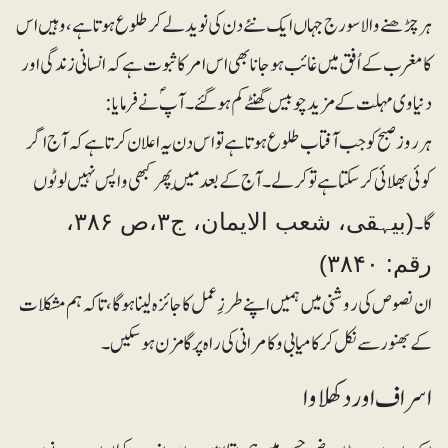
ہر چڑھنے والا سورج جہاں ایک نئے دن کی نوید لے کر طلوع ہوتا ہے، وہیں اس
کا مغرب کے اُفق میں غائب ہو جانا بھی اس امر کا ثبوت ہے کہ انسانی زندگی اور
دنیاوی مہلت کے مزید چوبیس گھنٹے کم ہوگئے۔ آپؐ نے فرمایا:
ہر روز صبح کو جب آفتاب طلوع ہوتا ہے تو اس دن یہ اعلان کرتا ہے کہ آج اگر
کوئی بھلائی کرسکتا ہے تو کرلے۔ آج کے بعد مَیں پھر کبھی واپس نہیں لوٹوں
گا۔
(بیہقی، شعب الایمان، ج۳،ص ۳۸۶،
رقم: ۳۸۴۰)
ان نصوص کی روشنی میں ہمیں اپنے طرزِعمل کا جائزہ لینا ہوگا، تاکہ ہم مشکلات
کے بھنور سے نکل کر کامیابی و کامرانی کی راہ پر گامزن ہوسکیں۔
اسراف اور دکھلاوا