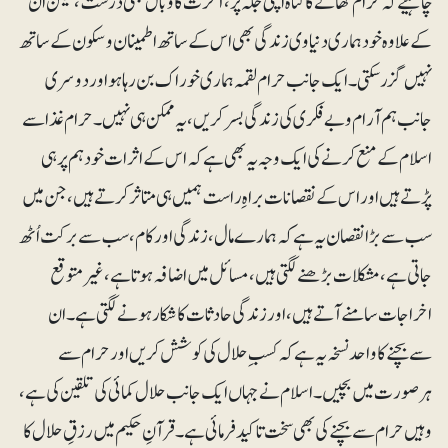
چاہیے کہ حرام کھانے کا گناہ اپنی جگہ پر، آخرت کا وبال بھی درست، لیکن ان
کے علاوہ خود ہماری دنیاوی زندگی بھی اس کے ساتھ اطمینان و سکون کے ساتھ
نہیں گزرسکتی۔ ایک جانب حرام لقمہ ہماری خوراک بن رہا ہو اور دوسری
جانب ہم آرام و بے فکری کی زندگی بسر کریں، یہ ممکن ہی نہیں۔ حرام غذا سے
اسلام کے منع کرنے کی ایک وجہ یہ بھی ہے کہ اس کے اثرات خود ہم پر ہی
پڑتے ہیں اور اس کے نقصانات براہِ راست ہمیں ہی متاثر کرتے ہیں، جن میں
سب سے بڑا نقصان یہ ہے کہ ہمارے مال، زندگی اور کام، سب سے برکت اُٹھ
جاتی ہے، مشکلات بڑھنے لگتی ہیں، مسائل میں اضافہ ہوتا ہے، غیرمتوقع
اخراجات سامنے آتے ہیں، اور زندگی حادثات کا شکار ہونے لگتی ہے۔ ان
سےبچنے کا واحد نسخہ یہ ہے کہ کسب ِ حلال کی کوشش کریں اور حرام سے
ہرصورت میں بچیں۔ اسلام نے جہاں ایک جانب حلال کمائی کی تلقین کی ہے،
وہیں حرام سے بچنے کی بھی سخت تاکید فرمائی ہے۔ قرآنِ حکیم میں رزقِ حلال کا