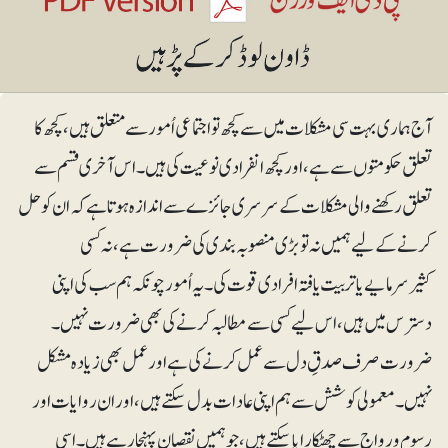
آج ہماری بہت سی مشکلات میں سے کچھ تو اجتماعی اُمور سے متعلق ہیں، کچھ کا
تعلق حکومتوں سے ہے، اور کچھ انفرادی نوعیت کی ہیں۔ اس آخری قسم سے
تعلق رکھنے والی مشکلات کے سرسری جائزے سے اندازہ ہوتا ہے کہ ان کو حل
کرنے کے لیے ہمیں نہ تو بڑی منصوبہ بندی کی ضرورت ہے، نہ کسی
کثیرسرمایے یا تربیت یافتہ افرادی قوت کی۔ یہ اُمور چونکہ ہم سب کی اپنی
دسترس میں ہیں، اس لیے کسی سے مطالبہ کرنے کی بھی ضرورت نہیں۔
ضرورت صرف صدقِ دل سے عمل کرنے کی ہے اور عمل بھی زیادہ مشکل
نہیں۔ معمولی کوشش سے ہم اپنی عادات بدل سکتے ہیں، اور ان روایات اور
رسوم و رواج سے چھٹکارا پاسکتے ہیں، جو ہمیں نقصان پہنچا رہے ہیں۔ اسی