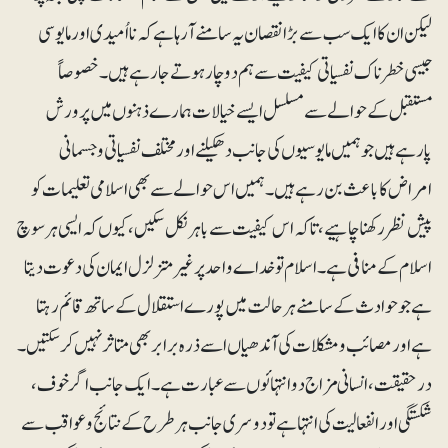
لیکن ان کا ایک سب سے بڑا نقصان یہ سامنے آرہا ہے کہ نااُمیدی اور مایوسی
جیسی خطرناک نفسیاتی کیفیت سے ہم دوچار ہوتے جارہے ہیں۔ خصوصاً
مستقبل کے حوالے سے مسلسل ایسے خیالات ہمارے ذہنوں میں پرورش
پارہے ہیں جو ہمیں مایوسیوں کی جانب دھکیلنے اور مختلف نفسیاتی و جسمانی
امراض کا باعث بن رہے ہیں۔ ہمیں اس حوالے سے بھی اسلامی تعلیمات کو
پیش نظر رکھنا چاہیے ، تاکہ اس کیفیت سے باہر نکل سکیں، کیوں کہ ایسی ہرسوچ
اسلام کے منافی ہے۔ اسلام تو خداے واحد پر غیرمتزلزل ایمان کی دعوت دیتا
ہے جو حوادث کے سامنے ہرحالت میں پورے استقلال کے ساتھ قائم رہتا
ہے اور مصائب و مشکلات کی آندھیاں اسے ذرہ برابر بھی متاثر نہیں کرسکتیں۔
درحقیقت، انسانی مزاج دو انتہائوں سے عبارت ہے۔ ایک جانب اگر خوف،
شکستگی اور انفعالیت کی انتہا ہے تو دوسری جانب ہرطرح کے نتائج و عواقب سے