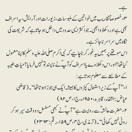
ہے۔
۳- خصوصاً تقاریب میں خواتین کے ملبوسات، زیورات اور آرایش، یہ اسراف
بھی ہے اور دکھلاوا بھی۔ جو اکثر ایسی حدود میں داخل ہوجاتا ہے کہ شریعت کی
نگاہ میں سراسر ناجائز ہے۔
اس موقعے پر ہمیں یہ غور کرنا چاہیے کہ نبی اکرم صلی اللہ علیہ وسلم کا اپنا معمول
کیا تھا؟ اور اس دکھلاوے یا اسراف کو آپؐ نے ناپسند تو نہیں فرمایا؟ حیاتِ طیبہ
کے مطالعے سے معلوم ہوتا ہے:
۱- ’’آپؐ کے زیراستعمال کپڑوں کا ہمیشہ ایک ہی جوڑا ہوتا تھا‘‘۔(قاضی
عیاض: الشفاء، قاہرہ، ۱۹۵۰ء، ج۱، ص ۸۲)
۲- حضرت عائشہؓ سے روایت ہے ’’آپؐ نے کبھی مسلسل دو وقت سیر ہوکر
روٹی نہیں کھائی‘‘۔(ترمذی، ج۴، ص ۱۵۹، رقم: ۲۳۶۳)