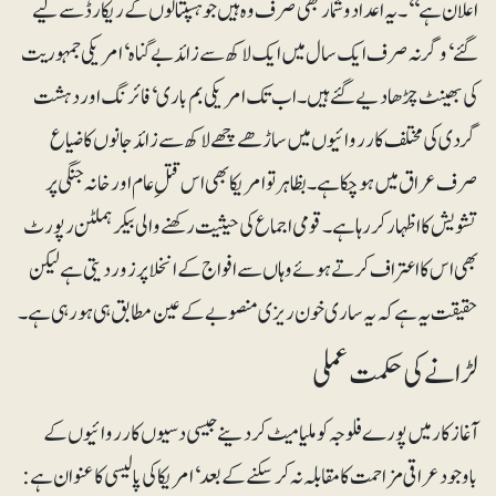
اعلان ہے‘‘۔ یہ اعداد و شمار بھی صرف وہ ہیں جو ہسپتالوں کے ریکارڈ سے لیے
گئے‘ وگرنہ صرف ایک سال میں ایک لاکھ سے زائد بے گناہ‘ امریکی جمہوریت
کی بھینٹ چڑھا دیے گئے ہیں۔ اب تک امریکی بم باری‘ فائرنگ اور دہشت
گردی کی مختلف کارروائیوں میں ساڑھے چھے لاکھ سے زائد جانوں کا ضیاع
صرف عراق میں ہوچکا ہے۔ بظاہر تو امریکا بھی اس قتلِ عام اور خانہ جنگی پر
تشویش کا اظہار کر رہا ہے۔ قومی اجماع کی حیثیت رکھنے والی بیکر ہملٹن رپورٹ
بھی اس کا اعتراف کرتے ہوئے وہاں سے افواج کے انخلا پر زور دیتی ہے لیکن
حقیقت یہ ہے کہ یہ ساری خون ریزی منصوبے کے عین مطابق ہی ہو رہی ہے۔
لڑانے کی حکمت عملی
آغازکار میں پورے فلوجہ کو ملیامیٹ کر دینے جیسی دسیوں کارروائیوں کے
باوجود عراقی مزاحمت کا مقابلہ نہ کرسکنے کے بعد‘ امریکا کی پالیسی کا عنوان ہے: