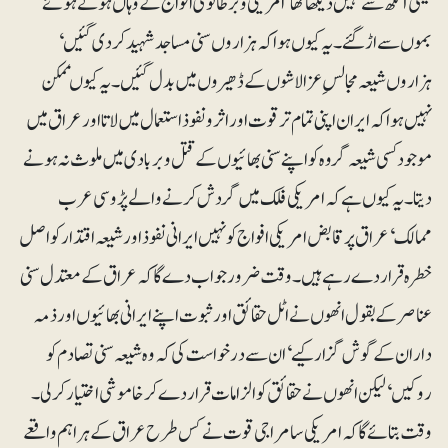
میلی آنکھ سے نہیں دیکھا تھا‘ امریکی و برطانوی افواج کے وہاں ہوتے ہوئے
بموں سے اڑ گئے۔ یہ کیوں ہوا کہ ہزاروں سنی مساجد شہید کر دی گئیں‘
ہزاروں شیعہ مجالسِ عزا لاشوں کے ڈھیروں میں بدل گئیں۔ یہ کیوںممکن
نہیں ہوا کہ ایران اپنی تمام تر قوت اور اثرونفوذ استعمال میں لاتا اور عراق میں
موجود کسی شیعہ گروہ کو اپنے سنی بھائیوں کے قتل و بربادی میں ملوث نہ ہونے
دیتا۔ یہ کیوں ہے کہ امریکی فلک میں گردش کرنے والے پڑوسی عرب
ممالک‘ عراق پر قابض امریکی افواج کو نہیں ایرانی نفوذ اور شیعہ اقتدار کو اصل
خطرہ قرار دے رہے ہیں۔ وقت ضرور جواب دے گا کہ عراق کے معتدل سنی
عناصر کے بقول انھوں نے اٹل حقائق اور ثبوت اپنے ایرانی بھائیوں اور ذمہ
داران کے گوش گزار کیے‘ان سے درخواست کی کہ وہ شیعہ سنی تصادم کو
روکیں‘ لیکن انھوں نے حقائق کو الزامات قرار دے کر خاموشی اختیار کرلی۔
وقت بتائے گا کہ امریکی سامراجی قوت نے کس طرح عراق کے ہر اہم واقعے