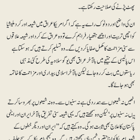
پھٹ پڑنے کی صلاحیت رکھتا ہے۔
ان کی واضح اور دو ٹوک راے یہ ہے کہ اگر امریکا عراق میں شیعہ اور کرد ملیشیا
کو اچھی تربیت اور اچھے ہتھیار فراہم کرے تو وہ عراق کے کرد اور شیعہ علاقوں
سے سنی مزاحمت کا مکمل صفایا کردیں گے۔ وہ تسلیم کرتے ہیں کہ ہوسکتا ہے
اس پالیسی کے نتیجے میں بالآخر عراق بھی یوگوسلاویہ کی طرح کئی مذہبی
ریاستوں میں بٹ کر رہ جائے لیکن بالآخر اسلامی بیداری اور مزاحمت کا خاتمہ
بھی ہوجائے گا۔
انھیں نہ شیعوں سے ہمدردی ہے نہ سنیوں سے۔ وہ نہ شیعوں پر بھروسا کرتے
ہیںنہ سنیوں پر‘ لیکن وہ سمجھتے ہیں کہ یہی شیعہ سنی تفریق بالآخر ایران اور ایٹمی
پاکستان کا علاج بھی ثابت ہوگی۔ وہ کہتے ہیں کہ ’’ایران اور دیگر خطوں کے
شیعہ امریکا کو اپنا حقیر دشمن ہی سمجھتے رہیں گے۔ وہ کبھی امریکا کے سچے حلیف