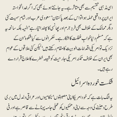
اسی مذہبی تقسیم سے بھی متاثرہے۔ یہ جانتے ہوئے بھی کہ اگر خدانخواستہ
ایران پر واقعی حملہ ہوا تو اس کے بعد پاکستان‘ سعودی عرب اور شام سمیت کئی
دیگر ممالک کے خلاف بھی فردِ جرم اور پھانسی کا پھندا تیار ہے‘ المیہ بلکہ سانحہ یہ
ہے کہ مسلم دنیا خوابِ غفلت کا شکار ہے۔ حکمرانوں سے کیا شکوہ‘ ان کے
نزدیک تو امریکی اقدامات الوہیت کا مقام رکھتے ہیں‘ لیکن کئی علاقوں کے عوام
بھی ایران کے خلاف ممکنہ امریکی جارحیت کو شیعہ خطرے کاعلاج قرار دے
رہے ہیں۔
شکست خوردہ اسرائیل
یہ الگ بات ہے کہ خود امریکا اپنی مصیبتوں‘ ناکامیوں اور عراقی دلدل میں بری
طرح دھنسنے کی وجہ سے اپنی دھمکیوںکو عملی جامہ پہنانے سے قاصر ہے اور فی