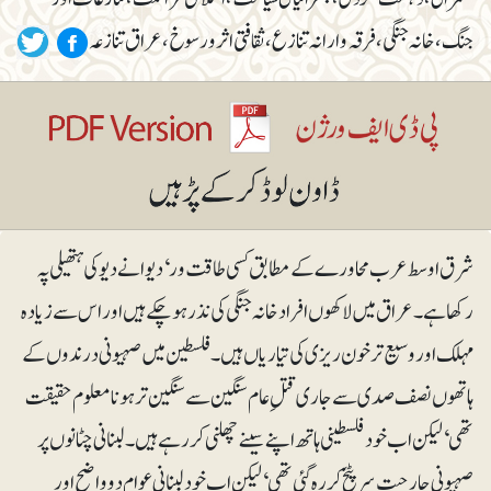
جنگ، خانہ جنگی، فرقہ وارانہ تنازع، ثقافتی اثر و رسوخ، عراق تنازعہ
شرق اوسط عرب محاورے کے مطابق کسی طاقت ور‘ دیوانے دیو کی ہتھیلی پہ
رکھا ہے۔ عراق میں لاکھوں افراد خانہ جنگی کی نذر ہوچکے ہیں اور اس سے زیادہ
مہلک اور وسیع تر خون ریزی کی تیاریاں ہیں۔ فلسطین میں صہیونی درندوں کے
ہاتھوں نصف صدی سے جاری قتلِ عام سنگین سے سنگین تر ہو نامعلوم حقیقت
تھی‘ لیکن اب خود فلسطینی ہاتھ اپنے سینے چھلنی کر رہے ہیں۔ لبنانی چٹانوں پر
صہیونی جارحیت سر پٹخ کر رہ گئی تھی‘ لیکن اب خود لبنانی عوام دو واضح اور