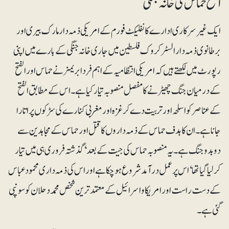
الفتح حماس کی خانہ جنگی
ایک غیرسرکاری ادارے کانفلیکٹ فورم کے امریکی ذمہ دار مارک بیری اور
برطانوی ذمہ دار السٹر کروک فلسطین میں جاری خانہ جنگی کے بارے میں اپنی
رپورٹ میں لکھتے ہیں کہ امریکی انتظامیہ کے اہم فرد ابریمز نے حماس اور الفتح
کے درمیان جنگ چھیڑنے کا مفصل منصوبہ تیار کیا ہے۔ اس کے مطابق الفتح
کے عناصر کو اسلحہ اور تربیت دے کر غزہ اور مغربی کنارے کی سڑکوں پر اتارا
جانا ہے۔ ان کا ہدف حماس کے ذمہ داروں کا قتل اور حماس کے مجاہدین سے
دوبدو جنگ ہے۔ یہ منصوبہ حماس کی جیت کے بعد‘ گذشتہ فروری ہی میں تیار
کرلیا گیا تھا‘ اس پر عمل درآمد شروع ہوچکا ہے اور اس کی ذمہ داری محمود عباس
کے دست راست اور امریکا و اسرائیل کے معتمد ترین شخص محمد دحلان کو سونپی
گئی ہے۔