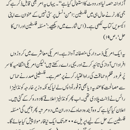
آزادانہ حصہ لیا اور ووٹ کا استعمال کیا ہے‘‘۔ یہاں یہ امر بھی قابلِ ذکر ہے کہ
جمی کارٹر نے حال ہی میں فلسطین: امن‘ نسل پرستی نہیں کے عنوان سے اپنی
اکیسویں کتاب لکھی ہے۔ (اس شمارے میں دیکھیے:’مسئلہ فلسطین اور اس کا
حل‘، ص ۱۹)
یہ ایک امریکی ذمہ دار کی منصفانہ آواز ہے ۔ امریکی معاشرے میں کروڑوں
افراد اس آواز کی تائید کرتے اور یہی راے رکھتے ہیں‘ لیکن امریکی انتظامیہ کا سر
پُرغرور ظلم و حماقت کی راہ اختیار کرنے پر مصر ہے۔ فلسطینی صدر نے حماس
سے مصالحت کا عندیہ دیا بھی تو فوراً واپس لے لیا کیونکہ وزیرخارجہ کونڈالیزا
رائس نے ڈانٹ پلا دی تھی۔ اب پھر کونڈالیزا علاقے کا دورہ کرکے گئی ہیں۔
اعلان کیا گیا ہے کہ وہ آیندہ دو ماہ کے دوران میں دو مرتبہ پھر آئیں گی‘ مسئلہ
فلسطین کے حل کے لیے اپریل ۲۰۰۷ء تک ایک نیا فارمولا پیش کیا جائے گا۔