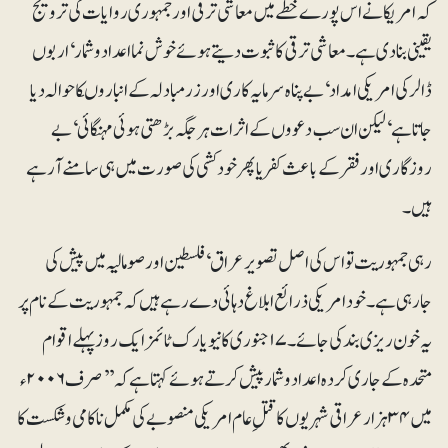
کہ امریکا نے اس پورے خطے میں معاشی ترقی اور جمہوری روایات کی ترویج
یقینی بنا دی ہے۔ معاشی ترقی کا ثبوت دیتے ہوئے خوش نما اعداد و شمار‘ اربوں
ڈالر کی امریکی امداد‘ بے پناہ سرمایہ کاری اور زرمبادلہ کے انباروںکا حوالہ دیا
جاتا ہے‘ لیکن ان سب دعووں کے اثرات ہرجگہ بڑھتی ہوئی مہنگائی‘ بے
روزگاری اور فقر کے باعث کفر یا پھر خودکشی کی صورت میں ہی سامنے آرہے
ہیں۔
رہی جمہوریت تو اس کی اصل تصویر عراق‘ فلسطین اور صومالیہ میں پیش کی
جارہی ہے۔ خود امریکی ذرائع ابلاغ دہائی دے رہے ہیں کہ جمہوریت کے نام پر
یہ خون ریزی بند کی جائے۔ ۱۷جنوری کا نیویارک ٹائمز ایک روز پہلے اقوام
متحدہ کے جاری کردہ اعدادو شمار پیش کرتے ہوئے کہتا ہے کہ ’’صرف ۲۰۰۶ء
میں ۳۴ہزار عراقی شہریوں کا قتلِ عام امریکی منصوبے کی مکمل ناکامی و شکست کا