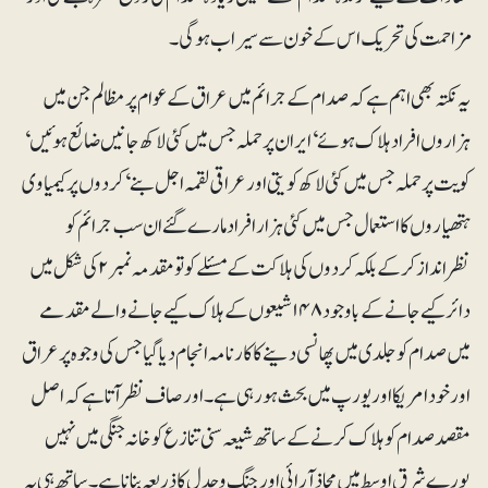
مزاحمت کی تحریک اس کے خون سے سیراب ہوگی۔
یہ نکتہ بھی اہم ہے کہ صدام کے جرائم میں عراق کے عوام پر مظالم جن میں
ہزاروں افراد ہلاک ہوئے‘ ایران پر حملہ جس میں کئی لاکھ جانیں ضائع ہوئیں‘
کویت پر حملہ جس میں کئی لاکھ کویتی اور عراقی لقمہ اجل بنے‘ کردوں پر کیمیاوی
ہتھیاروں کا استعمال جس میں کئی ہزار افراد مارے گئے ان سب جرائم کو
نظرانداز کر کے بلکہ کردوں کی ہلاکت کے مسئلے کو تو مقدمہ نمبر ۲ کی شکل میں
دائر کیے جانے کے باوجود ۱۴۸ شیعوں کے ہلاک کیے جانے والے مقدمے
میں صدام کو جلدی میں پھانسی دینے کا کارنامہ انجام دیا گیا جس کی وجوہ پر عراق
اور خود امریکا اور یورپ میں بحث ہو رہی ہے۔ اور صاف نظر آتا ہے کہ اصل
مقصد صدام کو ہلاک کرنے کے ساتھ شیعہ سنی تنازع کو خانہ جنگی میں نہیں
پورے شرق اوسط میں محاذآرائی اور جنگ و جدل کا ذریعہ بناناہے۔ ساتھ ہی یہ