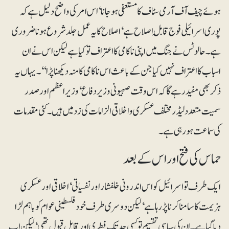
ہوئے چیف آف آرمی سٹاف کا مستعفی ہوجانا‘ اس امر کی واضح دلیل ہے کہ
پوری اسرائیلی فوج قابلِ اصلاح ہے‘ اصلاح کا یہ عمل جلد شروع ہونا ضروری
ہے۔ حالوٹس نے جنگ میں اپنی ناکامی کا اعتراف توکیا ہے لیکن اس نے ان
اسباب کا اعتراف نہیں کیا جن کے باعث اس ناکامی کا منہ دیکھنا پڑا‘‘۔ یہاں یہ
ذکر بھی مفید رہے گا کہ اس وقت صہیونی وزیردفاع‘ وزیراعظم اور صدر
سمیت متعدد لیڈر مختلف عسکری و اخلاقی الزامات کی زد میں ہیں۔ کئی مقدمات
کی سماعت ہو رہی ہے۔
حماس کی فتح اور اس کے بعد
ایک طرف تو اسرائیل کو اس اندرونی خلفشار اور نفسیاتی‘ اخلاقی اور عسکری
ہزیمت کا سامنا کرنا پڑ رہا ہے‘ لیکن دوسری طرف خود فلسطینی عوام کو باہم لڑا
دیا گیا ہے۔ ان کی سیاسی تقسیم تو کسی حد تک فطری اور قابلِ قبول تھی‘ لیکن اب