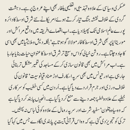
عسکری و سیاسی کے علاوہ تہذیبی و تعلیمی یلغار بھی اپنے عروج پر ہے۔ دہشت
گردی کے خلاف نقشہ جنگ تیار کرتے ہوئے امریکا نے نئے شرق اوسط کا دائرہ
پورے عالمِ اسلامی تک پھیلا دیا ہے۔ اب اقصاے افریقہ میں واقع مراکش اور
موریتانیا پر بھی شرق اوسط کا فارمولا لاگو ہوتا ہے‘ بنگلہ دیش و ملایشیا میں بھی اسی
کا جادو چلتا ہے۔ روشن خیالی کو اس وسیع تر شرق اوسط کا عنوانِ حیات بنایا جارہا
ہے۔ اب مراکش میں بھی قانون سازی کرکے مساجد کی تعمیر مشکل تر بنائی
جارہی ہے اور تیونس میں بھی سر پہ اسکارف اوڑھنا دقیانوسیت‘ قانون کی
خلاف ورزی اور جرم قرار دے دیا گیا ہے۔ اُردن میں کسی خطیب کو سرکاری
خطبے کے علاوہ خطبۂ جمعہ دینے سے منع کردیا گیا ہے۔ انھیںپابند کردیا گیا ہے
کہ وہ سیاہ پتلون‘ سفیدشرٹ اور سرپہ رومال کے علاوہ کوئی لباس نہ پہنیں۔
ترکی کو تجویز دی گئی ہے کہ وہ اس قرآنی آیت پر پابندی لگادے جس میں کہا گیا