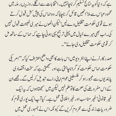
ہے کہ دنیا کو یہ نتائج تسلیم کرنا چاہییں۔ انتخابات سے اگلے روز میںرملہ میں
محمود عباس سے ملا‘ انھیں قائل کرنا چاہا کہ وہ حماس کی پیش کش قبول کرتے
ہوئے قومی حکومت تشکیل دے لیں‘ لیکن انھوں نے میری نصیحت قبول نہیں
کی۔ اب بھی میرے خیال میں پہلی ترجیح یہی ہونی چاہیے کہ حماس کے ساتھ مل
کر قومی حکومت تشکیل دی جائے‘‘۔
صدر کارٹر نے اپنے انٹرویو میں اس بات کا بھی واضح اعتراف کیا کہ ’’امریکی
حکومت حماس حکومت کو گرانا چاہتی ہے اور سمجھتی ہے کہ سخت اقتصادی
پابندیوں سے مجبور ہوکر فلسطینی عوام اپنی راے تبدیل کرلیں گے۔ مجھے ان
کے اس مفروضے کی صحت کا تو علم نہیں لیکن میں سمجھتا ہوں کہ یہ ایک
غیرقانونی‘ غیرمناسب اور غیراخلاقی عمل ہے۔ کیا آپ ایک پوری قوم کو
ضروریاتِ زندگی سے محروم کریں گے کیونکہ اس نے جمہوری عمل میں