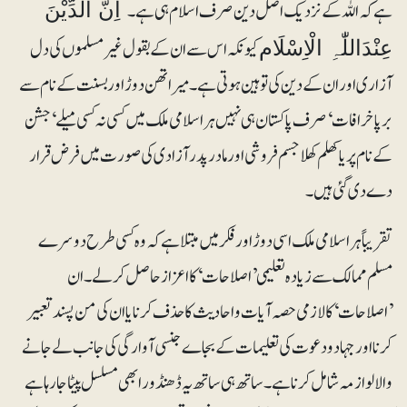
ہے کہ اللہ کے نزدیک اصل دین صرف اسلام ہی ہے۔
اِنَّ الدِّیْنَ
کیونکہ اس سے ان کے بقول غیرمسلموں کی دل
عِنْدَاللّٰہِ الْاِسْلَام
آزاری اور ان کے دین کی توہین ہوتی ہے۔ میراتھن دوڑ اور بسنت کے نام سے
برپا خرافات‘ صرف پاکستان ہی نہیں ہراسلامی ملک میں کسی نہ کسی میلے‘ جشن
کے نام پر یا کھلم کھلا جسم فروشی اور مادرپدر آزادی کی صورت میں فرض قرار
دے دی گئی ہیں۔
تقریباً ہر اسلامی ملک اسی دوڑ اور فکر میں مبتلا ہے کہ وہ کسی طرح دوسرے
مسلم ممالک سے زیادہ تعلیمی ’اصلاحات‘ کا اعزاز حاصل کرلے۔ ان
’اصلاحات‘ کا لازمی حصہ آیات و احادیث کا حذف کرنا یا ان کی من پسند تعبیر
کرنا اور جہاد و دعوت کی تعلیمات کے بجاے جنسی آوارگی کی جانب لے جانے
والا لوازمہ شامل کرنا ہے۔ ساتھ ہی ساتھ یہ ڈھنڈورا بھی مسلسل پیٹا جا رہا ہے