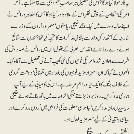
یہ فارمولا کیا ہوگا؟ اس کی تفصیل ہرصاحب ِفہم ابھی سے بتاسکتا ہے۔ آخر
امریکی انتظامیہ کے پیش نظر اس کے علاوہ اور کیا ہوگا جس کا مظاہرہ رائس نے
اپنے حالیہ دورے میں کیا۔ چھے خلیجی ریاستوں‘ مصر اور اُردن کے وزراے
خارجہ کے آٹھ رکنی وفد سے ہنگامی مذاکرات کا نتیجہ کیا تھا؟ لندن سے شائع
ہونے والے روزنامے القدس العربی کے بقول اس میں رائس نے صدربش کی
طرف سے اعلان شدہ امریکی فوجیوں کی نئی کھیپ آنے کی تفصیل سے آگاہ کیا۔
انھوں نے کہا کہ ان ۲۱ ہزار مزید فوجیوں کی بغداد میں تعیناتی‘ دہشت گردی
کے خلاف جنگ کا ایک نیا اور اہم مرحلہ ہے۔ اس کی کامیابی کے لیے آپ
ہماری مدد کریں۔ روز بروز بڑھتے جنگی اخراجات میں ہاتھ بٹاتے ہوئے خلیجی
ریاستیںمالی مدد کریں‘ جاسوسی معلومات کی فراہمی میں اُردن مدد کرے اور
سیاسی پشتیبانی کے لیے مصر مزید فعال ہو۔