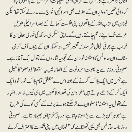
الحال قاصر رہے گا۔ اس نے عراقی ایٹمی تنصیبات اسرائیل کے ہاتھوں تباہ
کروائی تھیں‘ وہ ایران کے خلاف بھی اسرائیلی افواج سے مدد لے سکتا تھا‘ لیکن
لبنان میں حزب اللہ کے ہاتھوں اپنی شکست کھانے کے بعد اسرائیلی طویل
عرصے تک اپنے زخم چاٹتے رہیں گے۔ اپنی عسکری ساکھ کی فوری بحالی ان کا
خواب ہے جو فی الحال شرمندئہ تعبیر نہیں ہو سکتا۔ ان کے چیف آف آرمی
سٹاف دان حالوٹس کا استعفا خود ان کے تجزیہ نگاروں کے بقول ایک آغاز ہے۔
صہیونی روزنامے یدیعوت احرونوت کے الفاظ میں یہ استعفا ’ڈومینو‘ کا کھیل
ہے جس میں ایک بلاک گرنے کے بعد اس سے متعلق تمام بلاک خودبخود ایک
ایک کرکے ڈھے جاتے ہیں‘ خواہ ان کی تعداد لاکھوں میں ہی کیوں نہ ہو۔ اخبار
کے بقول یہ استعفا‘ڈھلوان سے لڑھکتے ہوئے برف کے کسی گولے کی طرح
ہے‘ جو ہر آن بڑے سے بڑا ہوتا جاتا ہے اور بالآخر تباہی پھیلا دیتا ہے۔ صہیونی
روزنامہ ھآرٹس بھی یہی لکھتا ہے کہ ’’لبنان میں اپنی شکست کا اعتراف کرتے