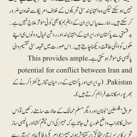
نہیں ہوسکتے لیکن وہ انتہاپسند سنی تحریکوں کے خلاف امریکا سے تعاون ضرور
کرسکتے ہیں۔ ہمارے پاس ایران کے ایٹم بم کا بھی کوئی مؤثر علاج نہیں ہے…
بدقسمتی سے پاکستان اور ایران کے انتہاپسند اور روشن خیال دونوں ہی اپنے
ملکوں کو ایٹمی طاقت دیکھنا چاہتے ہیں… اس صورت میں شیعہ سنی تقسیم والی
پالیسی ہی مؤثر ہوسکتی ہے۔ This provides ample
potential for conflict between Iran and
Pakistan. (یہ ایران اور پاکستان کے درمیان تنازع کھڑا کرنے کے
بھرپور امکانات فراہم کرتے ہیں)۔
عراق‘ فلسطین‘ لبنان اور دیگر مسلم ممالک کے حالات سامنے رکھیں تو اس
سوال کا جواب واضح طور پر مل جاتا ہے کہ جیمز کی اس چشم کشا اور پالیسی ساز
تحریر کا برسرزمین حقائق پر کتنا اثر ہوا۔ جیمز جو امریکی دفاعی ماہرین میں سے