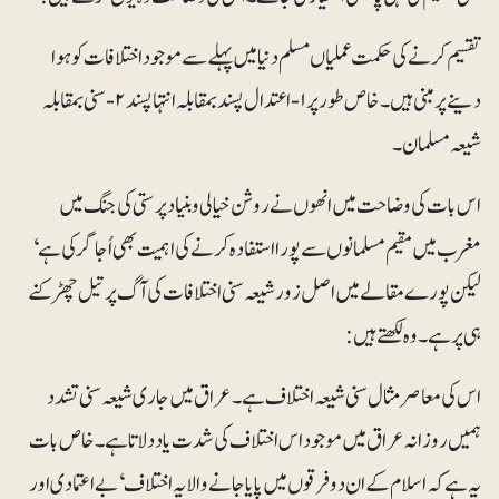
تقسیم کرنے کی حکمت عملیاں مسلم دنیا میں پہلے سے موجود اختلافات کو ہوا
دینے پر مبنی ہیں۔ خاص طور پر ۱-اعتدال پسند بمقابلہ انتہا پسند ۲-سنی بمقابلہ
شیعہ مسلمان۔
اس بات کی وضاحت میں انھوں نے روشن خیالی و بنیاد پرستی کی جنگ میں
مغرب میں مقیم مسلمانوں سے پورا استفادہ کرنے کی اہمیت بھی اُجاگر کی ہے‘
لیکن پورے مقالے میں اصل زور شیعہ سنی اختلافات کی آگ پر تیل چھڑکنے
ہی پر ہے۔ وہ لکھتے ہیں:
اس کی معاصر مثال سنی شیعہ اختلاف ہے۔ عراق میں جاری شیعہ سنی تشدد
ہمیں روزانہ عراق میں موجود اس اختلاف کی شدت یاد دلاتا ہے۔ خاص بات
یہ ہے کہ اسلام کے ان دو فرقوں میں پایا جانے والا یہ اختلاف‘ بے اعتمادی اور