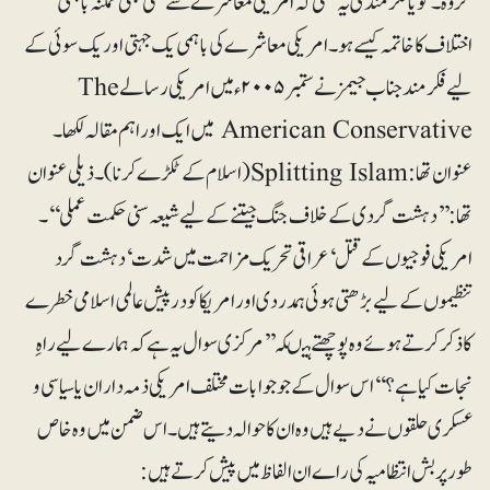
گروہ۔ گویا فکرمندی یہ تھی کہ امریکی معاشرے سے کسی بھی ممکنہ باہمی
اختلاف کا خاتمہ کیسے ہو۔ امریکی معاشرے کی باہمی یک جہتی اور یک سوئی کے
لیے فکرمند جناب جیمز نے ستمبر۲۰۰۵ء میں امریکی رسالے The
American Conservative میں ایک اور اہم مقالہ لکھا۔
عنوان تھا: Splitting Islam(اسلام کے ٹکڑے کرنا)۔ ذیلی عنوان
تھا: ’’دہشت گردی کے خلاف جنگ جیتنے کے لیے شیعہ سنی حکمت عملی‘‘۔
امریکی فوجیوں کے قتل‘ عراقی تحریک مزاحمت میں شدت‘ دہشت گرد
تنظیموں کے لیے بڑھتی ہوئی ہمدردی اور امریکا کو درپیش عالمی اسلامی خطرے
کا ذکر کرتے ہوئے وہ پوچھتے ہیںکہ ’’مرکزی سوال یہ ہے کہ ہمارے لیے راہِ
نجات کیا ہے؟‘‘ اس سوال کے جو جوابات مختلف امریکی ذمہ داران یا سیاسی و
عسکری حلقوں نے دیے ہیں وہ ان کا حوالہ دیتے ہیں۔ اس ضمن میں وہ خاص
طور پر بش انتظامیہ کی راے ان الفاظ میں پیش کرتے ہیں: