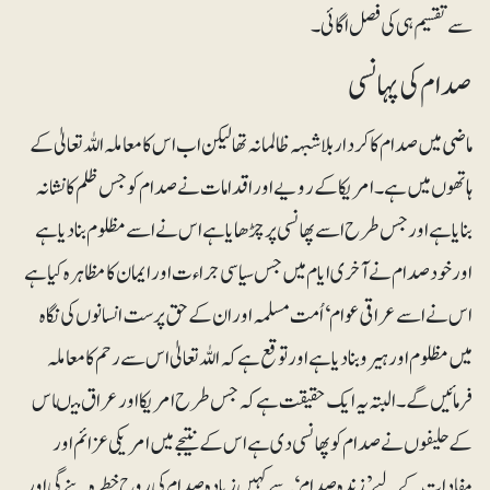
سے تقسیم ہی کی فصل اگائی۔
صدام کی پہانسی
ماضی میں صدام کا کردار بلاشبہہ ظالمانہ تھا لیکن اب اس کامعاملہ اللہ تعالیٰ کے
ہاتھوں میں ہے۔ امریکا کے رویے اور اقدامات نے صدام کو جس ظلم کا نشانہ
بنایا ہے اور جس طرح اسے پھانسی پر چڑھایا ہے اس نے اسے مظلوم بنا دیا ہے
اور خود صدام نے آخری ایام میں جس سیاسی جراء ت اور ایمان کا مظاہرہ کیا ہے
اس نے اسے عراقی عوام‘ اُمت مسلمہ اور ان کے حق پرست انسانوں کی نگاہ
میں مظلوم اور ہیرو بنا دیا ہے اور توقع ہے کہ اللہ تعالیٰ اس سے رحم کا معاملہ
فرمائیں گے۔ البتہ یہ ایک حقیقت ہے کہ جس طرح امریکا اور عراق میںاس
کے حلیفوں نے صدام کو پھانسی دی ہے اس کے نتیجے میں امریکی عزائم اور
مفادات کے لیے ’زندہ صدام‘ سے کہیں زیادہ صدام کی روح خطرہ بنے گی اور