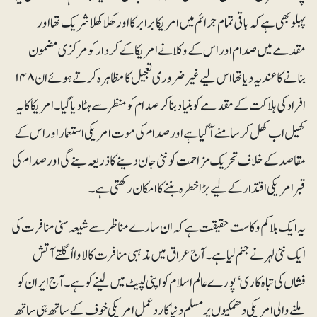
پہلو بھی ہے کہ باقی تمام جرائم میں امریکا برابر کا اور کھلاکھلا شریک تھااور
مقدمے میں صدام اور اس کے وکلا نے امریکا کے کردار کو مرکزی مضمون
بنانے کا عندیہ دیا تھا اس لیے غیرضروری تعجیل کا مظاہرہ کرتے ہوئے ان ۱۴۸
افراد کی ہلاکت کے مقدمے کو بنیاد بنا کر صدام کو منظر سے ہٹا دیا گیا۔ امریکا کا یہ
کھیل اب کھل کر سامنے آگیا ہے اور صدام کی موت امریکی استعمار اور اس کے
مقاصد کے خلاف تحریک مزاحمت کو نئی جان دینے کا ذریعہ بنے گی اور صدام کی
قبر امریکی اقتدار کے لیے بڑا خطرہ بننے کا امکان رکھتی ہے۔
یہ ایک بلاکم و کاست حقیقت ہے کہ ان سارے مناظر سے شیعہ سنی منافرت کی
ایک نئی لہر نے جنم لیا ہے۔ آج عراق میں مذہبی منافرت کا لاوا اُگلتے آتش
فشاں کی تباہ کاری‘ پورے عالم اسلام کو اپنی لپیٹ میں لینے کو ہے۔ آج ایران کو
ملنے والی امریکی دھمکیوں پر مسلم دنیا کا ردعمل امریکی خوف کے ساتھ ہی ساتھ