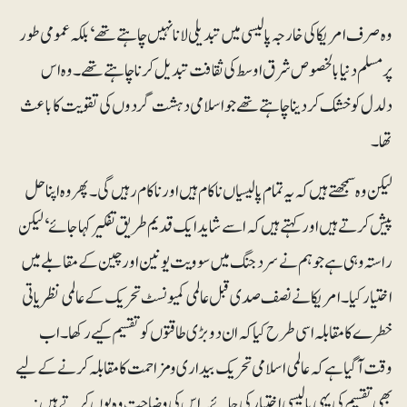
وہ صرف امریکا کی خارجہ پالیسی میں تبدیلی لانا نہیں چاہتے تھے‘ بلکہ عمومی طور
پر مسلم دنیا بالخصوص شرق اوسط کی ثقافت تبدیل کرنا چاہتے تھے۔ وہ اس
دلدل کو خشک کر دینا چاہتے تھے جو اسلامی دہشت گردوں کی تقویت کا باعث
تھا۔
لیکن وہ سمجھتے ہیں کہ یہ تمام پالیسیاں ناکام ہیں اور ناکام رہیں گی۔ پھر وہ اپنا حل
پیش کرتے ہیں اور کہتے ہیں کہ اسے شاید ایک قدیم طریق تفکیرکہا جائے‘ لیکن
راستہ وہی ہے جو ہم نے سردجنگ میں سوویت یونین اور چین کے مقابلے میں
اختیار کیا۔ امریکا نے نصف صدی قبل عالمی کمیونسٹ تحریک کے عالمی نظریاتی
خطرے کا مقابلہ اسی طرح کیا کہ ان دو بڑی طاقتوں کو تقسیم کیے رکھا۔ اب
وقت آگیا ہے کہ عالمی اسلامی تحریک بیداری و مزاحمت کا مقابلہ کرنے کے لیے
بھی تقسیم کی یہی پالیسی اختیار کی جائے۔ اس کی وضاحت وہ یوں کرتے ہیں: