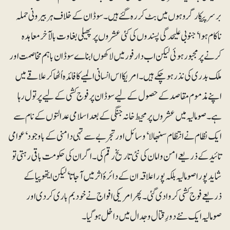
برسرپیکار گروہوں میں بٹ کر رہ گئے ہیں۔ سوڈان کے خلاف ہر بیرونی حملہ
ناکام ہوا‘ جنوبی علیحدگی پسندوں کی کئی عشروں پر پھیلی بغاوت بالآخر معاہدہ
کرنے پر مجبور ہوئی لیکن اب دارفور میں لاکھوں ابناے سوڈان باہم مخاصمت اور
ملک بدری کی نذر ہوچکے ہیں۔ امریکا اس انسانی المیے کا فائدہ اُٹھا کر علاقے میں
اپنے مذموم مقاصد کے حصول کے لیے سوڈان پر فوج کشی کے لیے پر تول رہا
ہے۔ صومالیہ میں عشروں پر محیط خانہ جنگی کے بعد اسلامی عدالتوں کے نام سے
ایک نظام نے انتظام سنبھالا‘ وسائل اور تجربے سے تہی دامنی کے باوجود‘ عوامی
تائید کے ذریعے امن و امان کی نئی تاریخ رقم کی۔ اگر ان کی حکومت باقی رہتی تو
شاید پورا صومالیہ بلکہ پورا علاقہ ان کے دائرۂ اثر میں آجاتا‘ لیکن ایتھوپیا کے
ذریعے فوج کشی کروا دی گئی۔ پھر امریکی افواج نے خود بم باری کردی اور
صومالیہ ایک نئے دورِقتال و جدال میں داخل ہوگیا۔