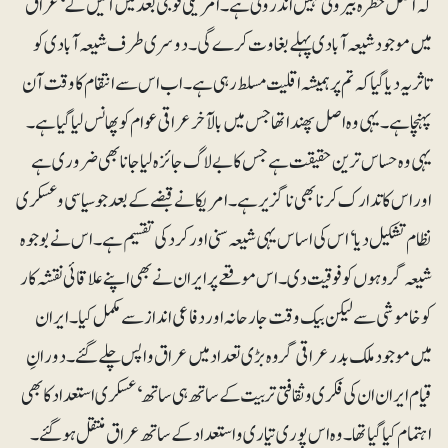
کہ اصل خطرہ بیرونی نہیں اندرونی ہے۔ امریکی فوجی بعدمیں آئیں گے‘ عراق
میں موجود شیعہ آبادی پہلے بغاوت کرے گی۔ دوسری طرف شیعہ آبادی کو
تاثر یہ دیا گیا کہ تم پر ہمیشہ اقلیت مسلط رہی ہے۔ اب اس سے انتقام کا وقت آن
پہنچا ہے۔ یہی وہ اصل پھندا تھا جس میں بالآخر عراقی عوام کو پھانس لیا گیا ہے۔
یہی وہ حساس ترین حقیقت ہے جس کا بے لاگ جائزہ لیا جانا بھی ضروری ہے
اور اس کا تدارک کرنا بھی ناگزیر ہے۔ امریکا نے قبضے کے بعد جو سیاسی و عسکری
نظام تشکیل دیا‘ اس کی اساس یہی شیعہ سنی اور کرد کی تقسیم ہے۔ اس نے بوجوہ
شیعہ گروہوں کو فوقیت دی۔ اس موقعے پر ایران نے بھی اپنے علاقائی نقشہ کار
کو خاموشی سے لیکن بیک وقت جارحانہ اور دفاعی انداز سے مکمل کیا۔ ایران
میں موجود ملک بدر عراقی گروہ بڑی تعداد میں عراق واپس چلے گئے۔ دورانِ
قیام ایران ان کی فکری و ثقافتی تربیت کے ساتھ ہی ساتھ‘ عسکری استعداد کا بھی
اہتمام کیا گیا تھا۔ وہ اس پوری تیاری و استعداد کے ساتھ عراق منتقل ہوگئے۔