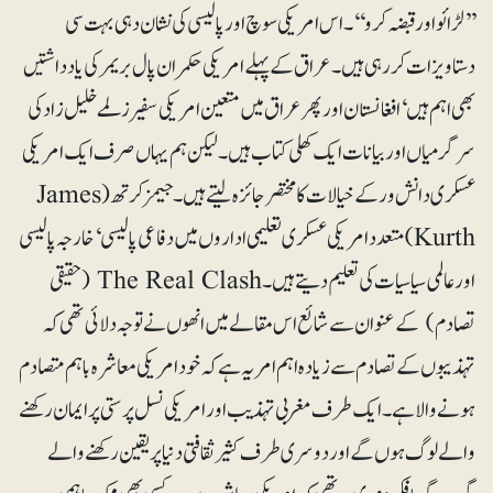
’’لڑائو اور قبضہ کرو‘‘۔ اس امریکی سوچ اور پالیسی کی نشان دہی بہت سی
دستاویزات کر رہی ہیں۔ عراق کے پہلے امریکی حکمران پال بریمر کی یادداشتیں
بھی اہم ہیں‘ افغانستان اور پھر عراق میں متعین امریکی سفیر زلمے خلیل زاد کی
سرگرمیاں اور بیانات ایک کھلی کتاب ہیں۔ لیکن ہم یہاں صرف ایک امریکی
عسکری دانش ور کے خیالات کا مختصر جائزہ لیتے ہیں۔ جیمز کرتھ (James
Kurth) متعدد امریکی عسکری تعلیمی اداروں میں دفاعی پالیسی‘ خارجہ پالیسی
اور عالمی سیاسیات کی تعلیم دیتے ہیں۔ The Real Clash (حقیقی
تصادم) کے عنوان سے شائع اس مقالے میں انھوں نے توجہ دلائی تھی کہ
تہذیبوں کے تصادم سے زیادہ اہم امر یہ ہے کہ خود امریکی معاشرہ باہم متصادم
ہونے والا ہے۔ ایک طرف مغربی تہذیب اور امریکی نسل پرستی پر ایمان رکھنے
والے لوگ ہوں گے اور دوسری طرف کثیرثقافتی دنیا پر یقین رکھنے والے