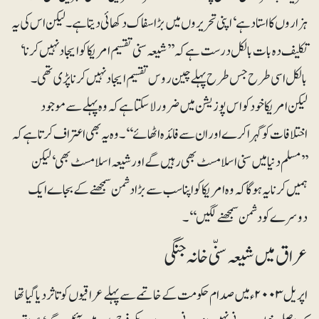
ہزاروں کا استاد ہے‘ اپنی تحریروں میں بڑا سفاک دکھائی دیتاہے۔ لیکن اس کی یہ
تکلیف دہ بات بالکل درست ہے کہ ’’شیعہ سنی تقسیم امریکا کو ایجاد نہیں کرنا‘
بالکل اسی طرح جس طرح پہلے چین روس تقسیم ایجاد نہیں کرنا پڑی تھی۔
لیکن امریکا خود کو اس پوزیشن میں ضرور لاسکتاہے کہ وہ پہلے سے موجود
اختلافات کو گہرا کرے اور ان سے فائدہ اٹھائے‘‘۔ وہ یہ بھی اعتراف کرتا ہے کہ
’’مسلم دنیا میں سنی اسلامسٹ بھی رہیں گے اور شیعہ اسلامسٹ بھی‘ لیکن
ہمیں کرنا یہ ہوگا کہ وہ امریکا کو اپنا سب سے بڑا دشمن سمجھنے کے بجاے ایک
دوسرے کو دشمن سمجھنے لگیں‘‘۔
عراق میں شیعہ سنّی خانہ جنگی
اپریل ۲۰۰۳ء میں صدام حکومت کے خاتمے سے پہلے عراقیوں کو تاثر دیا گیا تھا