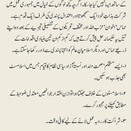
کے ساتھ ایسا نہیں کیا جاسکا۔ اگرچہ کچھ لوگوں کے خیال میں جمہوری عمل میں
شرکت بذاتِ خود ایک سمجھوتا اور اعتدال پسندی کی طرف ایک قدم ہے۔
حماس‘ اخوان‘ حزب اللہ اور مختلف تحریکوں کے تفصیلی تجزیے کے بعد وہ اپنے
تئیں یہ حکیمانہ حل پیش کرتے ہیں کہ کم از کم ان تین بنیادی اقدامات کے
ذریعے حماس اور دیگر اسلامیانِ عالم کو انتہاپسندی سے دُور رکھا جاسکتا ہے۔
۱- ایسے مستحکم‘ صحت مند اور نسبتاً آزاد سیاسی نظام کا قیام جس میں اسلامسٹ
بھی جذب ہوسکیں۔
۲- اسلامسٹوں کے خلاف جھکتا ہوا توازن اقتدار جو انھیں معتدل ضوابط کے
مطابق کھیلنے پر مجبور کرے۔