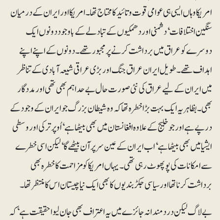
امریکا وہاں ایسی ہی عوامی قوت و تائید کا محتاج تھا۔ امریکا اور ایران کے درمیان
سنگین اختلافات‘ دشمنی اور دھمکیوں کے تبادلے کے باوجود دونوں ایک
دوسرے کو عراق میں برداشت کرنے پر مجبور تھے۔ دونوں کے اپنے اپنے
اہداف تھے۔ طویل ایران عراق جنگ اور بڑی عراقی شیعہ آبادی کے تناظر
میں ایران کے لیے عراق کی نئی صورت حال بے حد اہم بھی تھی اور مددگار
بھی۔ بظاہر یہ ایک بہت بڑا خطرہ تھا کہ وہ شیطان بزرگ جو ایران کے وجود کے
درپے ہے اور جو خلیج کے علاوہ افغانستان میں بھی بیٹھا ہے‘ اُوپر ترکی اور وسطی
ایشیا میں بھی بیٹھا ہے‘ اب ایران کے عین سر پر آن بیٹھے گا‘ لیکن اسی خطرے
سے امکانات کی پو پھوٹ رہی تھی۔ یہاں امریکا کو مزاحمت کا خطرہ بھی
برداشت کرنا تھا اور سیاسی جکڑبندیوں کا بھی ایک نیا چیستان اس کا منتظر تھا۔
بے لاگ لیکن دردمندانہ جائزے میں یہ اعتراف بھی جان لیوا حقیقت ہے‘ کہ