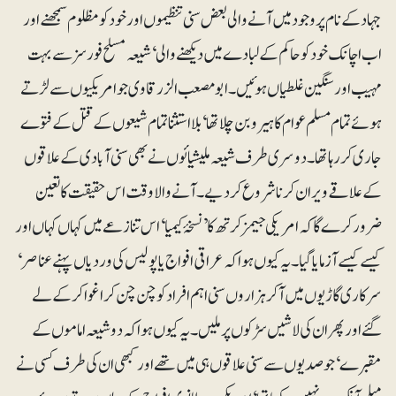
جہاد کے نام پر وجود میں آنے والی بعض سنی تنظیموں اور خود کو مظلوم سمجھنے اور
اب اچانک خود کو حاکم کے لبادے میں دیکھنے والی‘ شیعہ مسلح فورسز سے بہت
مہیب اور سنگین غلطیاں ہوئیں۔ ابومصعب الزرقاوی جو امریکیوں سے لڑتے
ہوئے تمام مسلم عوام کا ہیرو بن چلا تھا‘ بلااستثنا تمام شیعوں کے قتل کے فتوے
جاری کر رہا تھا۔ دوسری طرف شیعہ ملیشیائوں نے بھی سنی آبادی کے علاقوں
کے علاقے ویران کرنا شروع کر دیے۔ آنے والا وقت اس حقیقت کا تعین
ضرور کرے گا کہ امریکی جیمز کرتھ کا ’نسخۂ کیمیا‘ اس تنازعے میں کہاں کہاں اور
کیسے کیسے آزمایا گیا۔ یہ کیوں ہوا کہ عراقی افواج یا پولیس کی وردیاں پہنے عناصر‘
سرکاری گاڑیوں میں آکر ہزاروں سنی اہم افراد کو چن چن کر اغوا کر کے لے
گئے اور پھر ان کی لاشیں سڑکوں پر ملیں۔ یہ کیوں ہوا کہ دو شیعہ اماموں کے
مقبرے‘ جو صدیوں سے سنی علاقوں ہی میں تھے اور کبھی ان کی طرف کسی نے