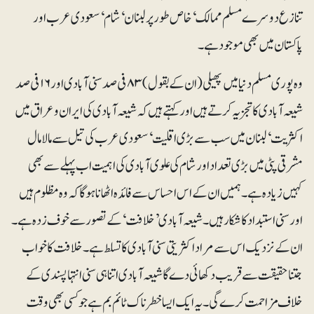
تنازع دوسرے مسلم ممالک‘ خاص طور پر لبنان‘ شام‘ سعودی عرب اور
پاکستان میں بھی موجود ہے۔
وہ پوری مسلم دنیا میں پھیلی (ان کے بقول) ۸۳ فی صد سنی آبادی اور ۱۶ فی صد
شیعہ آبادی کا تجزیہ کرتے ہیں اور کہتے ہیں کہ شیعہ آبادی کی ایران و عراق میں
اکثریت‘ لبنان میں سب سے بڑی اقلیت‘ سعودی عرب کی تیل سے مالامال
مشرقی پٹی میں بڑی تعداد اور شام کی علوی آبادی کی اہمیت اب پہلے سے بھی
کہیں زیادہ ہے۔ ہمیں ان کے اس احساس سے فائدہ اٹھانا ہوگا کہ وہ مظلوم ہیں
اور سنی استبداد کا شکار ہیں۔ شیعہ آبادی ’خلافت‘ کے تصور سے خوف زدہ ہے۔
ان کے نزدیک اس سے مراد اکثریتی سنی آبادی کا تسلط ہے۔ خلافت کا خواب
جتنا حقیقت سے قریب دکھائی دے گا شیعہ آبادی اتنا ہی سنی انتہاپسندی کے
خلاف مزاحمت کرے گی۔ یہ ایک ایسا خطرناک ٹائم بم ہے جو کسی بھی وقت