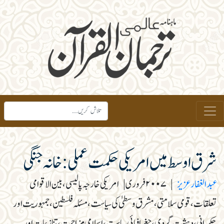
شرق اوسط میں امریکی حکمت عملی: خانہ جنگی
عبد الغفار عزیز
|
۲۰۰۷فروری
|
امریکی خارجہ پالیسی، بین الاقوامی
تعلقات، قومی سلامتی، مشرق وسطیٰ کی سیاست، مسئلہ فلسطین، جمہوریت اور
حکمرانی، دہشت گردی، جغرافیائی سیاست، اسلامی مزاحمت، تنازعات اور