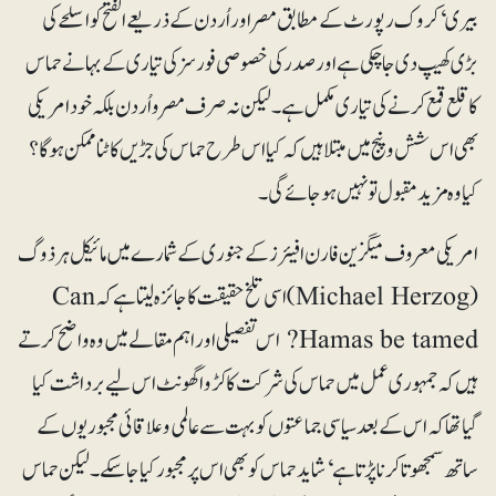
بیری‘ کروک رپورٹ کے مطابق مصر اور اُردن کے ذریعے الفتح کو اسلحے کی
بڑی کھیپ دی جاچکی ہے اور صدر کی خصوصی فورسز کی تیاری کے بہانے حماس
کا قلع قمع کرنے کی تیاری مکمل ہے۔ لیکن نہ صرف مصر و اُردن بلکہ خود امریکی
بھی اس شش و پنج میں مبتلا ہیں کہ کیا اس طرح حماس کی جڑیں کاٹنا ممکن ہوگا؟
کیا وہ مزید مقبول تو نہیں ہوجائے گی۔
امریکی معروف میگزین فارن افیئرز کے جنوری کے شمارے میں مائیکل ہرذوگ
(Michael Herzog) اسی تلخ حقیقت کا جائزہ لیتاہے کہ Can
Hamas be tamed? اس تفصیلی اور اہم مقالے میں وہ واضح کرتے
ہیں کہ جمہوری عمل میں حماس کی شرکت کا کڑوا گھونٹ اس لیے برداشت کیا
گیا تھا کہ اس کے بعد سیاسی جماعتوں کو بہت سے عالمی و علاقائی مجبوریوں کے
ساتھ سمجھوتا کرنا پڑتا ہے‘ شاید حماس کو بھی اس پر مجبور کیا جاسکے۔ لیکن حماس