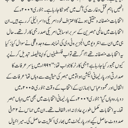
انھیں باہم قتل و غارت کی آگ میں جھونکا جارہا ہے۔ جنوری ۲۰۰۶ء کے
انتخابات منصفانہ و حقیقی ہونے کا اعتراف خود امریکی و اسرائیلی کر رہے ہیں۔ ان
انتخابات میں عالمی مبصرین کے سربراہ سابق امریکی صدر جمی کارٹر تھے۔ حال
ہی میں ان سے انٹرویو میں الجزیرہ ٹی وی کی نمایندے وجد وقفی نے سوال کیا: کیا
یہ انتخابات منصفانہ تھے؟ اگر تھے تو اب فلسطینیوں کو اپنا فیصلہ تبدیل کرنے پر
کیوں مجبور کیا جا رہا ہے؟ جمی کارٹر کا جواب تھا: ’’۱۹۹۶ء میں یاسرعرفات کا
صدارتی اور پارلیمانی الیکشن ہوا تو میں مبصر کی حیثیت سے وہاں تھا‘ عرفات کے
انتقال اور محمودعباس ابومازن کے انتخاب کے وقت جنوری ۲۰۰۵ء میں
دوبارہ وہاں گیا ‘ جنوری ۲۰۰۶ء کے پارلیمانی انتخابات میں بھی مَیں وہاں مبصر
تھا۔ یہ انتخابات مکمل طور پر عادلانہ اور شفاف تھے۔ ان میں حماس نے ۴۲ فی
صد ووٹ حاصل کیے اور پارلیمنٹ میں بھاری اکثریت حاصل کی۔ میرا خیال