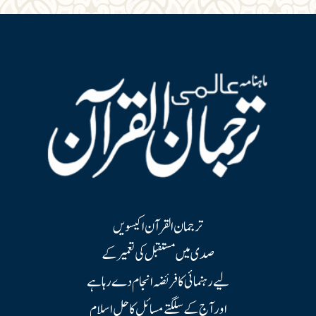
ترجمان القرآن اکیسویں
صدی میں مستقبل کی تعمیر کے
لیے رہنمائی کا فریضہ انجام دے رہا ہے
اور آج کے سلگتے مسائل کا حل اسلام