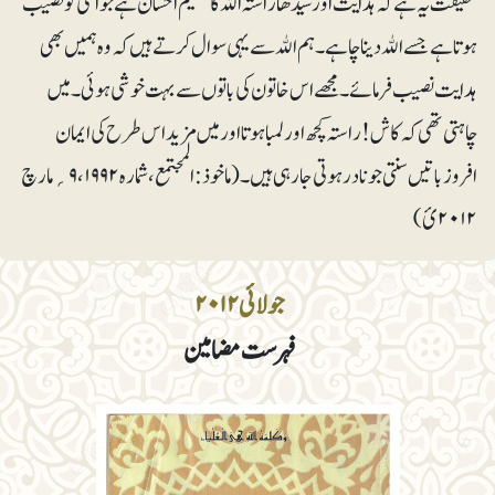
حقیقت یہ ہے کہ ہدایت اور سیدھا راستہ اﷲ کا عظیم احسان ہے جو اسی کو نصیب
ہوتا ہے جسے اﷲ دینا چاہے۔ ہم اﷲ سے یہی سوال کرتے ہیں کہ وہ ہمیں بھی
ہدایت نصیب فرمائے۔ مجھے اس خاتون کی باتوں سے بہت خوشی ہوئی۔ میں
چاہتی تھی کہ کاش! راستہ کچھ اور لمبا ہوتا اور میں مزید اس طرح کی ایمان
افروزباتیں سنتی جو نادر ہوتی جارہی ہیں۔ (ماخوذ: المجتمع، شمارہ ۱۹۹۲، ۹؍مارچ
۲۰۱۲ئ)
جولائی ۲۰۱۲
فہرست مضامین