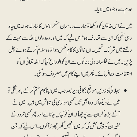
عدم سے وجود میں لایا۔
میں نے اس خاتون کو دیکھا تو ہمارے درمیان مسکراہٹوں کا تبادلہ ہوا۔ میں چاہ
رہی تھی کہ ان سے تعارف ہو‘ اس لیے کہ میں اور وہ دونوں اﷲ سے محبت کے
رشتے میں شریک تھیں۔ ان خاتون کا کام مکمل ہوا تو وہ سلام کرتے ہوئے چل
پڑیں۔ میں نے مخلصانہ دلی دعائوں سے ان کو الوداع کیا کہ اﷲ تعالیٰ ان کو
استقامت عطافرمائے۔ پھر میں اپنے کام میں مصروف ہوگئی۔
بہلائی کا زریں موقع: کافی دیر بعد جب میں اپنا کام ختم کرکے باہر نکلی تو
میں نے دیکھا کہ وہ ابھی تک کسی سواری کی تلاش میں ہیں۔ میں نے
آگے بڑھ کر ان سے پوچھا کہ ان کو کہاں جانا ہے اور پھر کسی تردد کے
بغیر ان کو پیش کش کی کہ میں انھیں گھر چھوڑ آئوں۔ اس لیے کہ جن