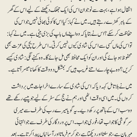
انتقال ہوا ہے، بہت سے نوجوان اس کی ایک جھلک دیکھنے کے لیے اس کے گھر
کے باہر کھڑے رہتے ہیں۔ میں نے کہا: کیا اس کا کوئی بھائی نہیں جو اس کی
حفاظت کرسکے؟اس نے بتایا کہ وہ اپنے ماں باپ کی بڑی بیٹی ہے۔ میں نے کہا:
تو اس کی ماں کسی سے اس کی شادی کیوں نہیں کرتی۔ اس طرح بچی کی عزت بھی
محفوظ ہوجائے گی اور ان کو ایک محافظ بھی مل جائے گا۔وہ کہنے لگی: شادی کیسے
کریں؟ وہ بے چارے اتنے غریب ہیں کہ بمشکل دو وقت کا کھانا میسر آتا ہے۔
میں نے بلا تامل کہہ دیا کہ اس کی شادی کے سارے اخراجات میں برداشت
کروں گی۔ میں اسی وقت اٹھی اور ہم نے حج کے سفر کے لیے جو پیسے رکھے تھے
وہ سب اس کے ہاتھ پر رکھ دیے۔ یہ گویا میرے رب کی طرف سے میری
سرگوشی کا جواب تھا، فوری جواب۔ اس پروردگار کی طرف سے جو انتہائی
مہربان ہے، جو سنتا اور دیکھتا ہے ، جو کرم فرماتا اور آسانیاں پیدا کرتا ہے۔ بعد