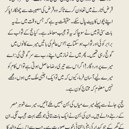
قرض اُتارنے میں تعاون کرے تاکہ وہ قرض کی مصیبت سے چھٹکارا پاکر
اپنے بچوں کا پیٹ پال سکے۔ حقیقت یہ ہے کہ جس وقت میں نے یہ
بات سنی تو میں نے سوچا کہ یہ تو عجیب معاملہ ہے۔ کیا حج کے ثواب کے
برابر کوئی اور ثواب ہوسکتا ہے؟ اس عالم کی باتیں میرے کانوں میں
گونج رہی تھیں۔ پھر میں نے نماز میں اپنے رب سے سرگوشی کی: اے
میرے پروردگار! اگر اس سے تیری رضا حاصل ہوتی ہے تو اس کام کو
میرے لیے آسان فرما، کیوں کہ میں تو ایک اجنبی ملک میں ہوں، مجھے
نہیں معلوم کہ محتاج کون ہے۔
حج پر جانے سے پہلے میرے میاں کی بہن ہمیں ملنے آئیں۔ میرے شوہر مصر
کے رہنے والے ہیں۔ ان کی بہن نے ایک بات بتائی جو مجھے بہت عجیب لگی۔ ان
کے گھر کے چوکیدار کی بیٹی انتہائی خوب صورت ہے۔ جب سے اس کے والد کا