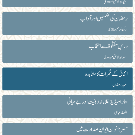
سیّد ابوالاعلیٰ مودودی
رمضان کی حکمتیں اور آداب
ذکی الرحمن غازی
درسِ مشکوٰۃ سے انتخاب
سیّد ابوالاعلیٰ مودودی
انفاق کے ثمرات کا مشاہدہ
سمیہ رمضان
ہمارا میڈیا: غلامانہ ذہنیت اور بے حیائی
انصار عباسی
مصر: اخوان ایوانِ صدارت میں