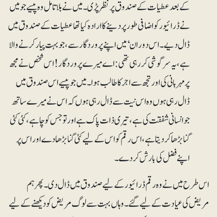
کے بعد عطیات کے صندوق پر نظر پڑی۔ میں نے بلا تامل وہ پیسے جو میں
نے ڈرائیور کو اضافی طور پر دینے کا ارادہ کیا تھا عطیات کے صندوق میں
ڈال دیے۔ اس دوران‘ میں اپنے پروردگار سے، جو بہت پیار کرنے والا
ہے، یہ سرگوشی کررہی تھی : اے میرے پروردگار! اس شخص نے مجھ
پر مہربانی کی اور تجھ سے اجر کا طالب ہوا۔ میں جو پیسے اس صندوق میں
ڈال رہی ہوں وہ اس نیت سے ڈال رہی ہوں کہ اس نے میرے ساتھ
جو انسانی شفقت کی ہے، تیری ذات پاک ہے اور تو جس کو چاہے، کئی کئی
گنا بڑھا کر دیتا ہے، اس رقم کو اس کے لیے کئی گنا بڑھادے اور اس پر
اپنے فضل کی بارش کردے۔
اس طرح میں نے وہ رقم ڈرائیور کے لیے صندوق میں ڈال دی۔ پھر ہم
مریض کی عیادت کے لیے گئے۔ وہاں بہت سے لوگ مریض کو دیکھنے کے لیے