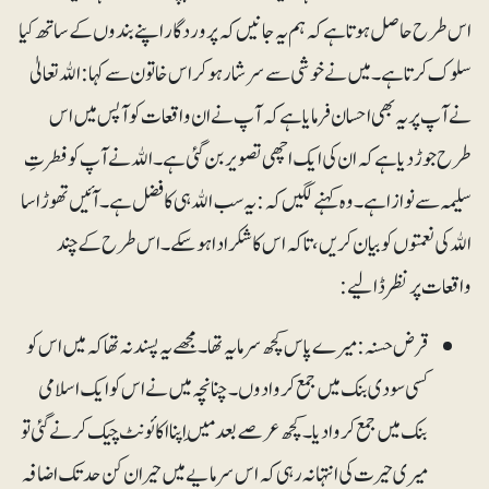
اس طرح حاصل ہوتا ہے کہ ہم یہ جانیں کہ پروردگار اپنے بندوں کے ساتھ کیا
سلوک کرتا ہے۔ میں نے خوشی سے سرشار ہوکر اس خاتون سے کہا: اﷲ تعالیٰ
نے آپ پر یہ بھی احسان فرمایا ہے کہ آپ نے ان واقعات کو آپس میں اس
طرح جوڑ دیا ہے کہ ان کی ایک اچھی تصویر بن گئی ہے۔ اﷲ نے آپ کو فطرتِ
سلیمہ سے نوازا ہے۔ وہ کہنے لگیں کہ: یہ سب اﷲ ہی کا فضل ہے۔ آئیں تھوڑا سا
اﷲ کی نعمتوں کو بیان کریں، تاکہ اس کا شکر ادا ہوسکے۔ اس طرح کے چند
واقعات پر نظر ڈالیے:
قرض حسنہ:میرے پاس کچھ سرمایہ تھا۔ مجھے یہ پسند نہ تھا کہ میں اس کو
کسی سودی بنک میں جمع کروادوں۔ چنانچہ میں نے اس کو ایک اسلامی
بنک میں جمع کروادیا۔ کچھ عرصے بعد مَیں اپنا اکائونٹ چیک کرنے گئی تو
میری حیرت کی انتہا نہ رہی کہ اس سرمایے میں حیران کن حد تک اضافہ