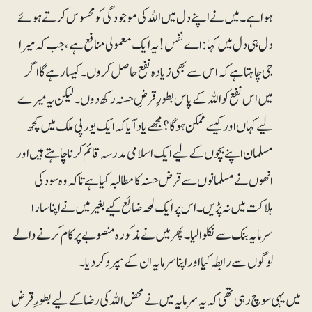
ہوا ہے۔ میں نے اپنے دل میں اﷲ کی موجودگی کو محسوس کرتے ہوئے
دل ہی دل میں کہا: اے نفس! یہ ایک معمولی منافع ہے، جب کہ میرا
جی چاہتا ہے کہ اس سے بھی زیادہ نفع حاصل کروں۔ کیسا رہے گا اگر
میں اس نفع کو اﷲ کے پاس بطورِ قرضِ حسنہ رکھ دوں۔ لیکن یہ میرے
لیے کہاں اور کیسے ممکن ہوگا؟ مجھے یاد آیا کہ ایک یورپی ملک میں کچھ
مسلمان اپنے بچوں کے لیے ایک اسلامی مدرسہ قائم کرنا چاہتے ہیں اور
انھوں نے مسلمانوں سے قرض حسنہ کا مطالبہ کیا ہے تاکہ وہ سود کی
ہلاکت میں نہ پڑیں۔ اس پر ایک لمحہ ضائع کیے بغیر میں نے اپنا سارا
سرمایہ بنک سے نکلوالیا۔ پھر میں نے مذکورہ منصوبے پر کام کرنے والے
لوگوں سے رابطہ کیا اور اپنا سرمایہ ان کے سپرد کردیا۔
میں یہی سوچ رہی تھی کہ یہ سرمایہ میں نے محض اﷲ کی رضا کے لیے بطورِ قرض