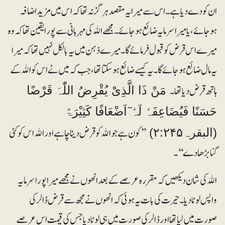
ان کو دے دیا ہے۔ اس سے میرا یہ مقصد ہرگز نہ تھا کہ اس میں مزید اضافہ
ہوجائے، یا میرا سرمایہ ضائع ہوجائے۔ مجھے اﷲ کی مہربانی سے پورا یقین تھا کہ وہ
میرے اس قرض کو قبول فرمائے گا۔ میرے ذہن میں یہ بالکل نہیں تھا کہ میرا
یہ مال ضائع ہوجائے گا۔ یہ کیسے ضائع ہوسکتا تھا، جب کہ میں نے اس کو اﷲ کے
ہاتھ قرض دیا تھا۔
مَنْ ذَا الَّذِیْ یُقْرِضُ اللّٰہَ قَرْضًا
حَسَنًا فَیُضَاعِفَہٗ لَہٗ ٓاَضْعَافًا کَثِیْرَۃً
’’کون ہے جو اﷲ کو قرض دینا چاہے اور اﷲ اس کو کئی
(البقرہ۲:۲۴۵)
گنا بڑھا دے‘‘۔
اﷲ کی شان دیکھیں کہ مقررہ عرصے کے بعد انھوں نے مجھے میرا پورا سرمایہ
واپس لوٹا دیا۔ حیرت کی بات یہ ہوئی کہ انھوں نے مجھ سے قرض ڈالر کی
صورت میں لیا تھا اور ڈالر کی صورت میں ہی لوٹا دیا جس کی قیمت اس عرصے