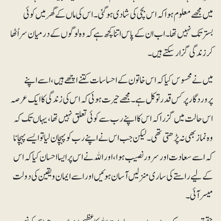
میں مجھے معلوم ہوا کہ اس بچی کی شادی ہوگئی۔ اس کی ماں کے گھر میں کوئی
بسترتک نہیں تھا۔ اب ان کے پاس اتنا کچھ ہے کہ وہ لوگوں کے درمیان سر اُٹھا
کر زندگی گزار سکتے ہیں۔
میں نے محسوس کیا کہ اس خاتون کے احساسات کتنے اچھے ہیں، اسے اپنے
پروردگار پر کس قدر توکل ہے۔ مجھے حیرت ہوئی کہ اس کی زندگی کا ایک عرصہ
اس حالت میں گزرا کہ اس کا اپنے رب سے کوئی تعلق نہیں تھا، یہاں تک کہ
وہ نماز بھی نہ پڑھتی تھی۔ لیکن جب اس نے اپنے رب کو پہچان لیا تو ایسے پہچانا
کہ اسے سعادت اور سرور نصیب ہوا ،اور اﷲ نے اس پر ایسا احسان کیا کہ اس
کے لیے راستے کی ساری منزلیں آسان ہوئیں اور اسے ایمان ویقین کی دولت
میسر آئی۔