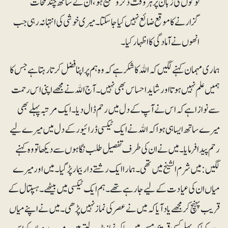
لوگوں کی زبان پر ہر وقت ذکروتسبیح ہو، ان کے ساتھ چند لمحات
گزارنے کا موقع ضائع نہیں کیاجاسکتا۔ میری خوشی کی انتہا نہ رہی جب
انھوں نے آمادگی کا اظہار کیا۔
ہماری مہمان کہنے لگیں کہ اﷲ کا شکر ہے کہ وہ ہم پر اپنا فضل کرتا رہتا ہے جس کا
ہمیں علم نہیں ہوتا اور شاید احساس بھی نہیں۔ آج اﷲ نے مجھے اپنی اس رحمت
سے نوازا ہے کہ اس نے آپ کے دل میں رحم ڈال دیا۔ ایک مرتبہ پہلے بھی
میرے ساتھ ایسا ہی ہوا کہ اﷲ نے ایک ٹیکسی ڈرائیور کے دل میں میرے لیے
رحم پیدا فرمایا۔میں نے ان کی طرف تفصیل طلب نگاہوں سے دیکھا تو وہ کہنے
لگیں: میں شرم الشیخ میں تھی۔ ہمارا ایک رشتے دار بیمار پڑ گیا۔میں اور میرے
میاں ان کی عیادت کے لیے جارہے تھے۔ ہم ایک ٹیکسی میں بیٹھے۔ ہسپتال کے
قریب پہنچ کر مجھے یاد آیا کہ میں نے عصر کی نماز نہیں پڑھی۔میں نے اپنے میاں