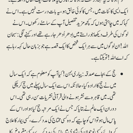
ایک ایسی کائنات میں، جس کا کوئی خالق ہو، یہ بات درست نہیں ہے۔ اس نے
کہا کہ میں چاہتی ہوں کہ کچھ مزید تفصیل آپ کے سامنے رکھوں۔ اس نے
لوگوں کی طرف دیکھا جو راستے میں اِدھر اُدھر جارہے تھے اور کہنے لگی: سبحان
اﷲ! ان لوگوں میں سے ہر ایک شخص کا ایک قصہ ہے جو بزبان حال کہہ رہا ہے
کہ اے اﷲ! تو یکتا ہے۔
حج کے بجاے صدقہ: پیاری بہن! کیا آپ کو معلوم ہے کہ ایک سال
میں نے حج کا ارادہ کیا، حالانکہ اس سے ایک سال پہلے میں حج کرچکی
تھی۔ میں قاہرہ سے نشر ہونے والی قرآنی نشریات سن رہی تھی۔ اس
دوران ایک عالم نے بتایا کہ جس نے ایک مرتبہ حج کیا ہو اور اس کے
پاس مال ہو تو اس کو چاہیے کہ وہ کسی محتاج کی مدد کرے، کسی بیمار کا علاج
کروائے، کسی نوجوان کی شادی میں اس کی مدد کرے، کسی مقروض کا