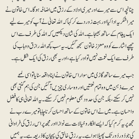
چنانچہ اس سے میرے اور میری اولاد کے رزق میں اضافہ ہوگا۔اس خاتون نے
میرا شکریہ ادا کیا اور بہت زور دے کر کہا کہ اﷲ تعالیٰ نے آپ کو میرے لیے
ایک پیغام کے ساتھ بھیجا ہے۔ اﷲ کی شان دیکھیں کہ اﷲ کی طرف سے اس
چھپے اشارے کو وہ معزز خاتون سمجھ گئیں۔ یہ سب کچھ اﷲ رازق و وہاب کی
طرف سے ایک نعمت نہیں تو اور کیا ہے، اور یہ بھی رزق کی ایک شکل ہے۔
جب میرے ساتھ گاڑی میں سوار اس خاتون نے اپنا واقعہ سنایا تو اسی لمحے
میرے ذہن میں وہ تمام نعمتیں اور وہ ساری چیزیں آگئیں جن کی ہم گنتی بھی
نہیں کرسکتے، بلکہ جن کی حدود بھی معلوم نہیں کرسکتے۔ یہ اﷲ تعالیٰ ہی کا فضل
واحسان ہے۔ میں نے اس خاتون کے ساتھ احسان کرنا چاہا تو میرے رب نے
مجھ پر یہ کرم کیا کہ ایسے افکار وخیالات سے نوازا اور مجھ پر اس رزق کی فراوانی
کی جو دُور دُور تک پھیلا ہوا ہے۔یہ رزق خالق کی پہچان کا ذریعہ ہے ۔ یہ ہمیں