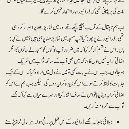
سے کہا کہ پہلے کسی قریبی مسجد میں جاکر نماز پڑھ لیتے ہیں۔ میرے میاں کو اس
بات کی پریشانی تھی کہ ڈرائیور ہمارا انتظار نہیں کرے گا۔
اب ہم ہسپتال کے قریب پہنچ چکے تھے اور میں نماز پڑھنے پر اصرار کررہی
تھی۔ ڈرائیور نے پوچھا: کیا آپ مسجد میں نماز پڑھنا چاہتی ہیں؟ میں نے کہا:
ہاں۔ اس نے قسم کھا کر کہا کہ میں ضرور آپ لوگوں کو مسجد لے جائوں گا، مگر
اضافی کرایہ نہیں لوںگا، تاکہ میں بھی آپ کے ساتھ ثواب میں شریک
ہوجائوں۔ جب اس نے یہ بات کہی تو میں نے دل میں ارادہ کیا کہ اس کے نیک
جذبات کا لحاظ کرتے ہوئے اس کو زیادہ کرایہ دوں گی۔ لیکن جب ہم نے اس کو
اضافی کرایہ دینا چاہا تو اس نے صاف انکار کیا اور میرے میاں سے کہا کہ مجھے
ثواب سے محروم نہ کریں۔
بہلائی کا بدلہ : مجھے ڈرائیور کے اس فعل پر رنج ہوا۔ بہر حال نماز پڑھنے