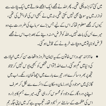
میں کئی گنا بڑھ چکی تھی۔ پھر اﷲ نے مجھے ایک اچھے علاقے میں ایک پلاٹ سے
نوازا۔ میں یہ سوچ بھی نہیں سکتی تھی، نہ میں نے کبھی اس کی خواہش کی تھی،
کیوں کہ مجھے معلوم تھا کہ اس کے لیے جس بڑے سرمایے کی ضرورت ہے وہ
میرے بس کی بات نہیں۔ اللہ کو قرضِ حسنہ دینے کے بعد جب اس نے مجھے
قرض لوٹایا تو میں وہ پلاٹ خریدنے کے قابل ہوگئی۔
عاجزانہ سجدہ: اس خاتون کے یہ ایمان افروز واقعات سن کر میں خیالات
کی دنیا میں گم ہوگئی۔ اے اﷲ! تو اس شخص کو کبھی مایوس نہیں کرتا جو
تجھ پر بھروسا کرے اور تیرے بارے میں اچھا گمان رکھے۔ اب میں
گاڑی میں موجودگی اور زمان ومکان کے دائرے سے نکل کر صرف
اپنے پروردگار کے وجود کو محسوس کررہی تھی۔ میرے جسم کا ہر ذرہ
اس کی عظمت کے سامنے سربسجود تھا۔ تعجب یہ ہے کہ میں اپنی جگہ جم