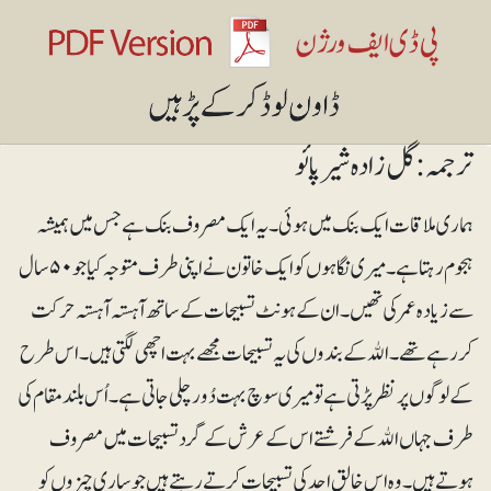
ترجمہ: گل زادہ شیرپائو
ہماری ملاقات ایک بنک میں ہوئی۔ یہ ایک مصروف بنک ہے جس میں ہمیشہ
ہجوم رہتا ہے۔ میری نگاہوں کو ایک خاتون نے اپنی طرف متوجہ کیا جو ۵۰سال
سے زیادہ عمر کی تھیں۔ ان کے ہونٹ تسبیحات کے ساتھ آہستہ آہستہ حرکت
کر رہے تھے۔ اﷲ کے بندوں کی یہ تسبیحات مجھے بہت اچھی لگتی ہیں۔ اس طرح
کے لوگوں پر نظر پڑتی ہے تو میری سوچ بہت دُور چلی جاتی ہے۔ اُس بلند مقام کی
طرف جہاں اﷲ کے فرشتے اس کے عرش کے گرد تسبیحات میں مصروف
ہوتے ہیں۔ وہ اس خالق احد کی تسبیحات کرتے رہتے ہیں جو ساری چیزوں کو