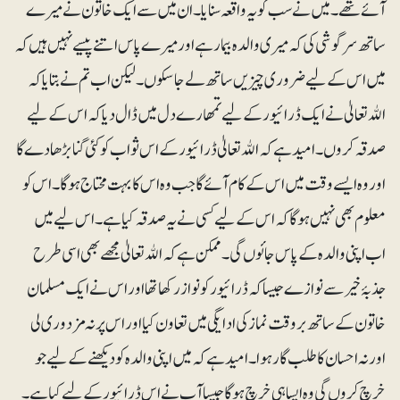
آئے تھے۔ میں نے سب کو یہ واقعہ سنایا۔ ان میں سے ایک خاتون نے میرے
ساتھ سرگوشی کی کہ میری والدہ بیمار ہے اور میرے پاس اتنے پیسے نہیں ہیں کہ
میں اس کے لیے ضروری چیزیں ساتھ لے جاسکوں۔ لیکن اب تم نے بتایا کہ
اﷲ تعالیٰ نے ایک ڈرائیور کے لیے تمھارے دل میں ڈال دیا کہ اس کے لیے
صدقہ کروں۔ امید ہے کہ اﷲ تعالیٰ ڈرائیور کے اس ثواب کو کئی گنا بڑھادے گا
اور وہ ایسے وقت میں اس کے کام آئے گا جب وہ اس کا بہت محتاج ہوگا۔ اس کو
معلوم بھی نہیں ہوگا کہ اس کے لیے کسی نے یہ صدقہ کیا ہے۔ اس لیے میں
اب اپنی والدہ کے پاس جائوں گی۔ ممکن ہے کہ اﷲ تعالیٰ مجھے بھی اسی طرح
جذبۂ خیر سے نوازے جیسا کہ ڈرائیور کو نواز رکھا تھا اور اس نے ایک مسلمان
خاتون کے ساتھ بروقت نماز کی ادایگی میں تعاون کیا اور اس پر نہ مزدوری لی
اور نہ احسان کا طلب گار ہوا۔امید ہے کہ میں اپنی والدہ کو دیکھنے کے لیے جو
خرچ کروں گی وہ ایسا ہی خرچ ہوگا جیسا آپ نے اس ڈرائیور کے لیے کیا ہے۔