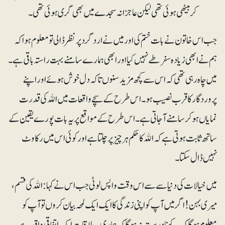
کر بیٹھی ہوئی تھی لیکن عاجزانہ سجدے میں بھی گری ہوئی تھی۔
جب اس خاتون نے بات ختم کی اور میں نے ارد گرد پر نظر ڈالی تو معلوم ہوا کہ
ہم نے ابھی زیادہ سفر طے نہیں کیا اور ابھی ہمارے سامنے بہت راستہ باقی ہے۔
میں چاہ رہی تھی کہ اس سے کچھ مزید سنوں تاکہ دل خوش ہوئے اور اپنے
پروردگار کا قرب نصیب ہو۔ اس طرح کے سچے واقعات میں اﷲ کی قدرت
نمایاں ہوکر سامنے آجاتی ہے۔ اس طرح کے مواقع پر یہ بات پورے یقین کے
ساتھ ثابت ہوتی ہے کہ اﷲ کا حکم ہرچیز پر چلتا ہے اور کوئی اس میں رکاوٹ
نہیں ڈال سکتا۔
میں خیالات کی دنیا سے سے اس وقت واپس لوٹی جب اس نے کہا: اﷲ کی قسم،
میری بہن! اگر میں آپ کو اپنی زندگی کا ایک ایک لمحہ بیان کروں تو آپ کو
معلوم ہوگا کہ یہ کہنا درست نہ ہوگا کہ ہماری یہ ملاقات ایک اتفاقی واقعہ ہے۔