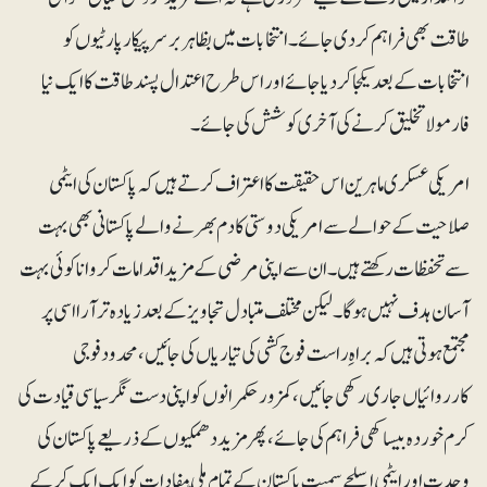
طاقت بھی فراہم کر دی جائے۔ انتخابات میں بظاہر برسرپیکار پارٹیوں کو
انتخابات کے بعد یکجا کر دیا جائے اور اس طرح اعتدال پسند طاقت کا ایک نیا
فارمولا تخلیق کرنے کی آخری کوشش کی جائے۔
امریکی عسکری ماہرین اس حقیقت کا اعتراف کرتے ہیں کہ پاکستان کی ایٹمی
صلاحیت کے حوالے سے امریکی دوستی کا دم بھرنے والے پاکستانی بھی بہت
سے تحفظات رکھتے ہیں۔ ان سے اپنی مرضی کے مزید اقدامات کروانا کوئی بہت
آسان ہدف نہیں ہوگا۔ لیکن مختلف متبادل تجاویز کے بعد زیادہ تر آرا اسی پر
مجتمع ہوتی ہیں کہ براہِ راست فوج کشی کی تیاریاں کی جائیں، محدود فوجی
کارروائیاں جاری رکھی جائیں، کمزور حکمرانوں کو اپنی دست نگر سیاسی قیادت کی
کرم خوردہ بیساکھی فراہم کی جائے، پھر مزید دھمکیوں کے ذریعے پاکستان کی
وحدت اور ایٹمی اسلحے سمیت پاکستان کے تمام ملّی مفادات کو ایک ایک کر کے