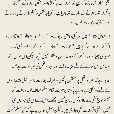
بھی اذہان میں تازہ کرلیجیے جو انھوں نے پاکستانی ایٹمی ہتھیاروں کے محفوظ
ہاتھوں میں ہونے کے بارے میں دیا ہے۔ گویا یہ ہتھیار محفوظ ہونے یا نہ ہونے
کا سرٹیفیکٹ بھارت کو دینا ہے۔
اپنے اس مقالے میں امریکی دانش ور بھارت کے ساتھ اپنے اکلوتے اختلاف کا
ذکر کرتے ہوئے کہتے ہیں: ’’بھارت نے ہمارے کہنے کے باوجود ابھی تک
جوہری پھیلائو کو روکنے کے معاہدے پر دستخط نہیں کیے، لیکن اس طرح کے
مسائل حل کرنے کے لیے مزید وقت اور صبروتحمل کی ضرورت ہے‘‘۔
ظاہر ہے کہ صبروتحمل پر مشتمل پالیسی تو صرف بھارت یا اسرائیل جیسے اپنوں
کے لیے ہوسکتی ہے، رہے پاکستان سمیت تمام مسلم ممالک تو یہ دہشت گرد
گنوار فوج کشی کے علاوہ کوئی زبان نہیں سمجھتے۔ اس لیے اس کی تیاریاں ہی
نہیں، عملی اقدامات بھی جاری ہیں۔ لیکن اصل سوال یہ ہے کہ کیا مسلم اُمت