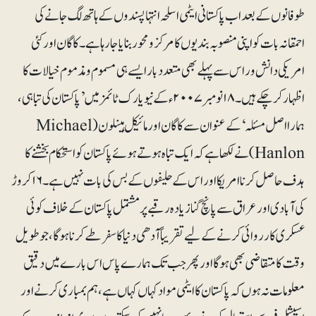
طوفانوں کے بعد اب پاکستانی ایٹمی اسلحہ انتہاپسندوں کے ہاتھ لگ جانے کی
احمقانہ بات کو اپنی منصوبہ بندیوں کا مرکز و محور بنایا جارہا ہے۔ کاگان اور کئی
امریکی دانش ور اس سے پہلے بھی متعدد بار ایسے ہی مسموم و مذموم خیالات کا
اظہار کرچکے ہیں۔ ۱۸نومبر۲۰۰۷ء کے نیویارک ٹائمز میں’پاکستان کی تباہی،
ہمارا اصل مسئلہ‘ کے عنوان سے کاگان اور مائیکل ہینلون (Michael
Hanlon)نے لکھا ہے کہ ایک تباہ ہوتے ہوئے پاکستان کو استحکام بخشنے کا
ہدف حاصل کرنا امریکا اور اس کے حلیفوں کے بس کی بات نہیں ہے۔ ۱۶ کروڑ
کی آبادی اور عراق سے پانچ گنا زیادہ رقبے پر مشتمل پاکستان کے خلاف کوئی
عسکری کارروائی کرنے کے لیے تقریباً آدھی دنیا کا سفر طے کرنا ہوگا، جو طویل
وقت کا متقاضی بھی ہوگا اور پھر جب تک ہمارے پاس اس بارے میں دقیق
معلومات نہ ہوں کہ پاکستان کا ایٹمی مواد کہاں کہاں ہے، ہم بمباری کرنے اور