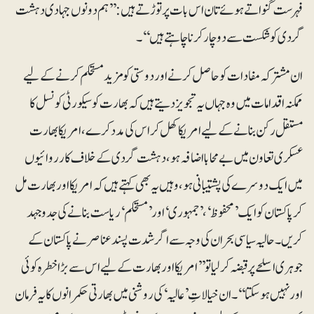
فہرست گنواتے ہوئے تان اس بات پر توڑتے ہیں:’’ہم دونوں جہادی دہشت
گردی کو شکست سے دوچار کرنا چاہتے ہیں‘‘۔
ان مشترکہ مفادات کو حاصل کرنے اور دوستی کو مزید مستحکم کرنے کے لیے
ممکنہ اقدامات میں وہ جہاں یہ تجویز دیتے ہیں کہ بھارت کو سیکورٹی کونسل کا
مستقل رکن بنانے کے لیے امریکا کھل کر اس کی مدد کرے ، امریکا بھارت
عسکری تعاون میں بے محابا اضافہ ہو، دہشت گردی کے خلاف کارروائیوں
میں ایک دوسرے کی پشتیبانی ہو، وہیں یہ بھی کہتے ہیں کہ امریکا اور بھارت مل
کر پاکستان کو ایک ’محفوظ‘، ’جمہوری‘ اور’ مستحکم‘ ریاست بنانے کی جدوجہد
کریں۔ حالیہ سیاسی بحران کی وجہ سے اگر شدت پسند عناصر نے پاکستان کے
جوہری اسلحے پر قبضہ کرلیا تو ’’امریکا اور بھارت کے لیے اس سے بڑا خطرہ کوئی
اور نہیں ہوسکتا‘‘۔ ان خیالاتِ ’عالیہ‘ کی روشنی میں بھارتی حکمرانوں کا یہ فرمان