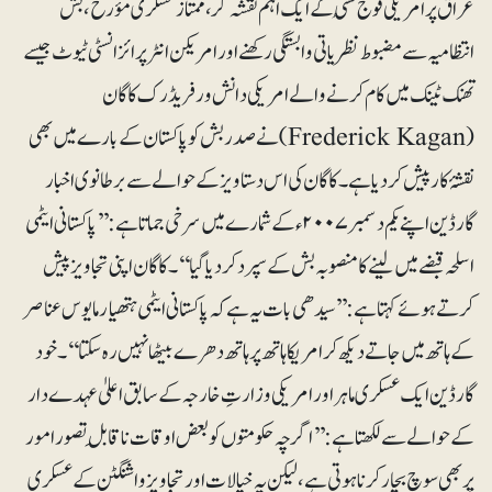
عراق پر امریکی فوج کُشی کے ایک اہم نقشہ گر، ممتاز عسکری مؤرخ، بش
انتظامیہ سے مضبوط نظریاتی وابستگی رکھنے اور امریکن انٹرپرائز انسٹی ٹیوٹ جیسے
تھنک ٹینک میں کام کرنے والے امریکی دانش ور فریڈرک کاگان
(Frederick Kagan) نے صدربش کو پاکستان کے بارے میں بھی
نقشۂ کار پیش کردیا ہے۔ کاگان کی اس دستاویز کے حوالے سے برطانوی اخبار
گارڈین اپنے یکم دسمبر ۲۰۰۷ء کے شمارے میں سرخی جماتا ہے: ’’پاکستانی ایٹمی
اسلحہ قبضے میں لینے کا منصوبہ بش کے سپرد کردیا گیا‘‘۔ کاگان اپنی تجاویز پیش
کرتے ہوئے کہتا ہے:’’سیدھی بات یہ ہے کہ پاکستانی ایٹمی ہتھیار مایوس عناصر
کے ہاتھ میں جاتے دیکھ کر امریکا ہاتھ پر ہاتھ دھرے بیٹھا نہیں رہ سکتا‘‘۔ خود
گارڈین ایک عسکری ماہر اور امریکی وزارتِ خارجہ کے سابق اعلیٰ عہدے دار
کے حوالے سے لکھتا ہے: ’’اگرچہ حکومتوں کو بعض اوقات ناقابلِ تصور امور
پر بھی سوچ بچار کرنا ہوتی ہے، لیکن یہ خیالات اور تجاویز واشنگٹن کے عسکری