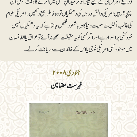
ذریعے، ہر قربانی کے لیے تیار ہوکر میدانِ عمل میں اُترنے کا وقت نہیں آن
پہنچا؟ رہیں امریکی دانش وروں کی دھمکیاں تو وہ خاطر جمع رکھیں۔ امریکی عوام
کی غالب اکثریت سمیت دنیا کا ہر باشعور شخص جانتا ہے کہ یہ دھمکیاں نہیں
خودکشی پر اصرار ہے اور اگر کسی کو یہ حقیقت سمجھ نہ آئے تو عراق یا افغانستان
میں موجود کسی امریکی فوجی یا اس کے خاندان سے دریافت کر لے۔
جنوری ۲۰۰۸
فہرست مضامین