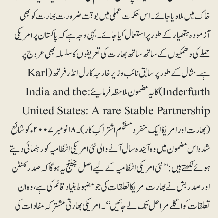
خاک میں ملا دیا جائے۔ اس حکمت عملی میں بوقت ضرورت بھارت کو بھی
آزمودہ ہتھیار کے طور پر استعمال کیا جائے۔ یہی وجہ ہے کہ پاکستان پر امریکی
حملے کی دھمکیوں کے ساتھ ساتھ بھارت کی تعریفوں کا سلسلہ بھی عروج پر
ہے۔ مثال کے طور پر سابق نائب وزیرخارجہ کارل انڈرفرتھ (Karl
Inderfurth) کا یہ مضمون ملاحظہ فرمایئے: India and the
United States: A rare Stable Partnership
(بھارت اور امریکا ایک منفرد مستحکم اشتراکِ کار)۔ ۱۸ نومبر ۲۰۰۷ء کو شائع
شدہ اس مضمون میں وہ آیندہ سال آنے والی نئی امریکی انتظامیہ کو رہنمائی دیتے
ہوئے لکھتے ہیں: ’’نئی امریکی انتظامیہ کے لیے اصل چیلنج یہ ہوگا کہ صدر کلنٹن
اور صدر بش نے بھارت امریکا تعلقات کی جو مضبوط بنیاد قائم کی ہے، وہ ان
تعلقات کو اگلے مراحل تک لے جائیں‘‘۔ امریکی بھارتی مشترکہ مفادات کی