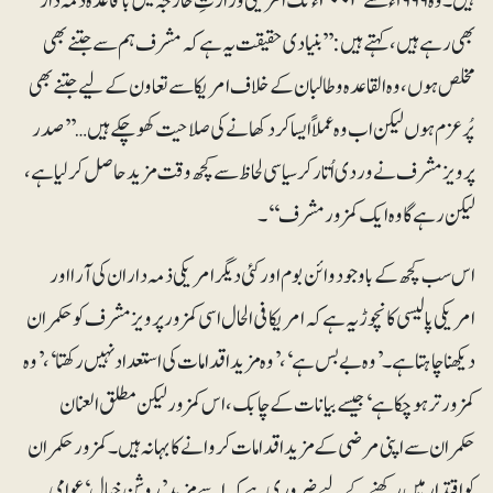
ہیں۔ وہ ۱۹۹۹ء سے ۲۰۰۳ء تک امریکی وزارتِ خارجہ میں باقاعدہ ذمہ دار
بھی رہے ہیں، کہتے ہیں: ’’بنیادی حقیقت یہ ہے کہ مشرف ہم سے جتنے بھی
مخلص ہوں، وہ القاعدہ و طالبان کے خلاف امریکا سے تعاون کے لیے جتنے بھی
پُرعزم ہوں لیکن اب وہ عملاً ایسا کر دکھانے کی صلاحیت کھو چکے ہیں… ’’صدر
پرویز مشرف نے وردی اُتار کر سیاسی لحاظ سے کچھ وقت مزیدحاصل کرلیا ہے،
لیکن رہے گا وہ ایک کمزور مشرف‘‘۔
اس سب کچھ کے باوجود وائن بوم اور کئی دیگر امریکی ذمہ داران کی آرا اور
امریکی پالیسی کا نچوڑ یہ ہے کہ امریکا فی الحال اسی کمزور پرویز مشرف کو حکمران
دیکھنا چاہتا ہے۔ ’وہ بے بس ہے‘، ’وہ مزید اقدامات کی استعداد نہیں رکھتا‘، ’وہ
کمزور تر ہوچکا ہے‘ جیسے بیانات کے چابک، اس کمزور لیکن مطلق العنان
حکمران سے اپنی مرضی کے مزید اقدامات کروانے کا بہانہ ہیں۔ کمزور حکمران
کو اقتدار میں رکھنے کے لیے ضروری ہے کہ اسے مزید ’روشن خیال‘ عوامی