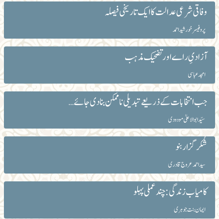
وفاقی شرعی عدالت کا ایک تاریخی فیصلہ
پروفیسر خورشید احمد
آزادیِ راے اور تضحیک مذہب
امجد عباسی
جب انتخابات کے ذریعے تبدیلی ناممکن بنا دی جائے…
سیّد ابوالاعلیٰ مودودی
شُکر گزار بنو
سید احمد عروج قادری
کامیاب زندگی: چند عملی پہلو
ایمان بنت جوہری