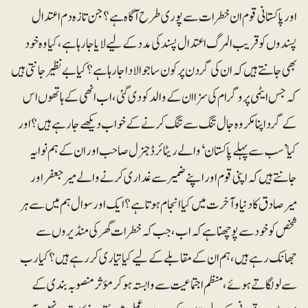
اور پاکستانی قوم ان خطرات سے پوری طرح آگاہ ہے؟ جن تازہ دم اعتدال
پسندوں کو قریب المرگ اعتدال پسند کی مدد کے لیے لایا جا رہا ہے، کیا وہ خود
بھی جانتے ہیں کہ ان کی گردن پر کون سا جوا لادا جا رہا ہے؟ کیا بے نظیر جانتی ہیں
کہ جس ایٹمی پروگرام کی سزا ان کے والد کو دی گئی، اب انھی کے ہاتھوں اس
کے گرد اپنا مکروہ جال تنگ سے تنگ کرنے کے خواب دیکھے جا رہے ہیں؟ اور
کیا ’سب سے پہلے پاکستان‘ والے ریٹائرڈ جنرل صاحب اور ان کے ہم نوا یہ
جانتے ہیں کہ اپنی قوم اور اپنے ضمیر سے غداری کرنے والے میرجعفر اور
میرصادق کا دنیا و آخرت میں کیا انجام ہوتا ہے؟ ایک اور سوال ہم میں سے ہر
شخص کو خود سے پوچھنا ہے کہ اب، جب کہ خطرات گھر کی منڈیروں سے
جھانک رہے ہیں، ہم ان کے مقابلے کے لیے کیا تیاری کر رہے ہیں؟کیا رب
سے لو لگاتے ہوئے، منظم اجتماعیت سے وابستہ ہوکر مؤثر منصوبہ بندی کے