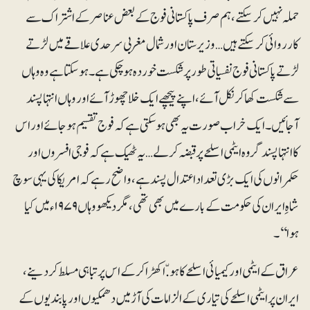
حملہ نہیں کرسکتے، ہم صرف پاکستانی فوج کے بعض عناصر کے اشتراک سے
کارروائی کرسکتے ہیں… وزیرستان اور شمال مغربی سرحدی علاقے میں لڑتے
لڑتے پاکستانی فوج نفسیاتی طور پر شکست خوردہ ہوچکی ہے۔ ہوسکتا ہے وہ وہاں
سے شکست کھاکر نکل آئے، اپنے پیچھے ایک خلا چھوڑ آئے اور وہاں انتہاپسند
آجائیں۔ ایک خراب صورت یہ بھی ہوسکتی ہے کہ فوج تقسیم ہوجائے اور اس
کا انتہاپسند گروہ ایٹمی اسلحے پر قبضہ کرلے… یہ ٹھیک ہے کہ فوجی افسروں اور
حکمرانوں کی ایک بڑی تعداد اعتدال پسند ہے، واضح رہے کہ امریکا کی یہی سوچ
شاہِ ایران کی حکومت کے بارے میں بھی تھی، مگر دیکھو وہاں ۱۹۷۹ء میں کیا
ہوا‘‘۔
عراق کے ایٹمی اور کیمیائی اسلحے کا ہو.ّا کھڑا کر کے اس پر تباہی مسلط کردینے،
ایران پر ایٹمی اسلحے کی تیاری کے الزامات کی آڑ میں دھمکیوں اور پابندیوں کے