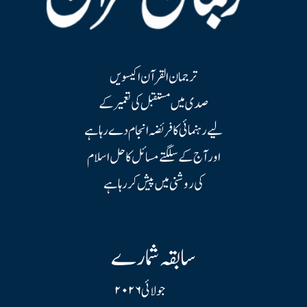
ترجمان القرآن اکیسویں
صدی میں مستقبل کی تعمیر کے
لیے رہنمائی کا فریضہ انجام دے رہا ہے
اور آج کے سلگتے مسائل کا حل اسلام
کی روشنی میں پیش کر رہا ہے
سابقہ شمارے
جولائی ۲۰۲۶