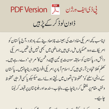
اپنا سب کچھ امریکی مفادات کی بھینٹ چڑھا دینے کے باوجود، آج پاکستان کو
امریکا سے وہ دھمکیاں مل رہی ہیں جو ماضی میں کبھی نہیں ملی تھیں۔ امریکی
دانش ور پاکستان کو سابقہ سوویت یونین جیسے دشمن کا ’مرتبہ‘ دے رہے ہیں۔
کھلم کھلا تجاویز آرہی ہیں کہ اسلام آباد پر امریکی افواج اتار دینا چاہییں۔ پاکستان
کے ایٹمی اسلحے کو ’محفوظ‘ ہاتھوں میں لیتے ہوئے اسے میکسیکو یا کسی قریبی محفوظ
و خفیہ مقام پر منتقل کردینا چاہیے۔ پنجاب، سندھ اور بلوچستان پر قبضہ کرلینا
چاہیے۔