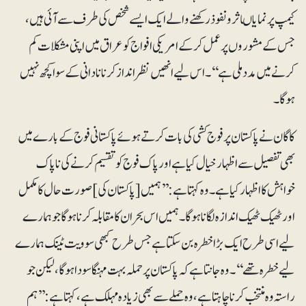
کیمپ پر نمایاںاثر ونفوذ رکھنے والے ایک ایسے شخص کی طرف سے آئی ہیں،
جس کے مشوروں پر عمل کر کے امریکی افواج کو عراق میں اپنی مشکلات کم
کرنے میں مدد ملی ہے‘‘۔ اس لیے انھیں نظرانداز کرنا نادانی کے سوا کچھ نہیں
ہوگا۔
کاگان نے پاکستان پر فوج کشی کی بات کرتے ہوئے پاکستانی فوج کے بارے میں
بھی تفصیل سے اظہار خیال کیا ہے اور پاک فوج کو تقسیم کرنے کی ناپاک
خواہش کا اظہار کیا ہے۔ وہ کہتا ہے:’’ہمیں [پاکستان کی] صورت حال کا مکمل
اور ٹھیک ٹھیک اندازہ لگانا ہوگا۔ ہمیں اس بحران کا مقابلہ کرنا ہوگا جو ہمارے
لیے اسی طرح ایک بڑا خطرہ بن سکتا ہے جس طرح کبھی سوویت ٹینک ہمارے
لیے خطرہ تھے‘‘۔ وہ جانتا ہے کہ پاکستان پر حملہ بہت مہنگا سودا ہوگا، لیکن جو
راستہ وہ منتخب کرنا چاہتا ہے، وہ حملے سے بھی زیادہ مہلک ہے، کہتا ہے: ’’ہم