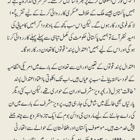
اسپیشل فورس استعمال کرنے پر بھروسا نہیں کر سکتے۔ سرسری اندازہ یہ ہے کہ
ہمیں پاکستان جیسے ملک کے خلاف عسکری کارروائی کرنے کے لیے تقریباً ۱۰
لاکھ فوجی درکار ہوں گے۔ لیکن اس سب کچھ کے باوجود اگر ہمیں کامیابی کی
امید نظر آئے تو ہمیں پاکستانی حکومت کی مکمل تباہی سے پہلے پہلے کارروائی کرنا
ہوگی اور اس کے لیے ہمیں ’اعتدال پسند‘ قوتوں کا تعاون درکار ہوگا۔
اعتدال پسند قوتوں کے تعین اور ان سے تعاون کے بارے میں امریکی انتظامیہ
کے خودساختہ پیمانے سب پر عیاں ہیں۔ اب تک اکلوتی بااعتماد اعتدال پسند
’طاقت‘ جنرل (ر) پرویز مشرف اور ان کے حواری تھے، لیکن اب کئی دیگر
پارٹیاں بھی طائفے میں شامل کی جارہی ہیں۔ پرویز مشرف کے بارے میں ان
کی راے جاننے کے لیے مارون جی وائن بوم کے ایک تازہ انٹرویو سے چند جملے
پیش خدمت ہیں۔ موصوف پاکستان اور افغانستان کے حوالے سے اتھارٹی