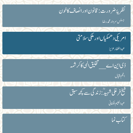
نظریۂ ضرورت : قانون اور انصاف کا خون
جسٹس سردار محمد رضا
امریکی دھمکیاں اور ملکی سلامتی
عبد الغفار عزیز
ڈی این اے __ تخلیق الٰہی کا کرشمہ
انجم اقبال
شیخ فرغلی شہیدؒ: زندگی سے کچھ سبق
عبدالحلیم الکنانی
کتاب نما