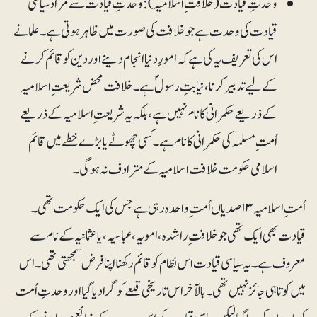
وحدتِ قیادت (خلافت ِ اسلامیہ): وحدتِ قیادت سے مراد سیاسی
قیادت کی وحدت ہے جو خلافت کی صورت میں ظاہر ہوتی ہے۔ علما نے
اس کی تعریف یہ کی ہے کہ امورِ دنیا انجام دینے اور دین کو قائم کرنے
کے لیے تدبیر کرنا، نیابتِ رسولؐ ہے۔ خلافت محض شریعت ِ اسلامیہ
کے ذریعے حکمرانی کا نام نہیں ہے، بلکہ یہ شریعت ِ اسلامیہ کے ذریعے
اُمت ِمسلمہ کی حکمرانی کا نام ہے۔ کسی چھوٹے یا بڑے خطے میں قائم
اسلامی حکومت خلافت اسلامیہ کے مترادف نہ ہوگی۔
اُمت ِاسلامیہ ۱۳ صدیاں اُمت ِواحدہ رہی ہے جس کی ایک حکومت تھی۔
قیادت بھی ایک تھی جو خلافت ِ راشدہ، امویہ، عباسیہ، یا عثمانیہ کے نام سے
معروف ہے۔ یہ سیاسی قیادت اس نظام کو قائم رکھنا اپنا فرض سمجھتی تھی۔ اس
میں کوتاہی جائز نہیں تھی۔ بالآخر اس تاریخی قلعے کو گرا دیا گیا اور وحدتِ اُمت