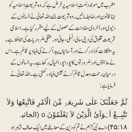
مغرب میں موجود اُمت ِ اسلامیہ پر فرض ہے کہ وہ شریعت ِ اسلامیہ کو
اپنا قانون اور ضابطہ مانیں۔ وہ شریعت جسے اللہ تعالیٰ نے انسانوں کے
دنیوی اور اُخروی مفادات کے حصول کے لیے مقرر کیا ہے۔ اسلامی
شریعت مخلوق کی دینی، مالی، نسلی، جانی اور عقلی ضروریات کی محافظ ہے۔
یہ مشکلات کو دُور کرنے اور آسانیاں پیدا کرنے کی بنیاد پر قائم ہے۔ اس
نے حاجتوں اور ضرورتوں کا پورا پورا خیال رکھا ہے۔ یہ انسانوں کے
درمیان رحمت و عدل قائم کرنے جیسی بنیاد رکھتی ہے۔ اللہ تعالیٰ نے
فرمایا ہے:
ثُمَّ جَعَلْنٰکَ عَلٰی شَرِیعَۃٍ مِّنَ الْاَمْرِ فَاتَّبِعْھَا وَلاَ
تَتَّبِــعْ اَہْوَآئَ الَّذِیْنَ لاَ یَعْلَمُوْنَ o (الجاثیہ
، اے نبیؐ! ہم نے تم کو دین کے معاملے میں ایک صاف شاہراہ
۴۵:۱۸)