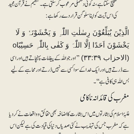
کھینچ سکتا ہے، نہ کوئی دھمکی مرعوب کرسکتی ہے۔ تنظیم نے قرآن مجید
کی اس آیت کو اپنا سلوگن قرار دے رکھا ہے:
الَّذِیْنَ یُبَلِّغُوْنَ رِسٰلٰتِ اللّٰہِ وَ یَخْشَوْنَہٗ وَ لَا
یَخْشَوْنَ اَحَدًا اِلَّا اللّٰہَ وَ کَفٰی بِاللّٰہِ حَسِیْبًاo
’’اور جو اللہ کے پیغامات پہنچاتے ہیں اور اسی
(الاحزاب ۳۳:۳۹)
سے ڈرتے ہیں اور ایک خدا کے سوا کسی سے نہیں ڈرتے اور محاسبے کے لیے
بس اللہ ہی کافی ہے‘‘۔
مغرب کی قائدانہ ناکامی
غلبۂ اسلام کی بشارتوں میں اس بشارت کا اضافہ بھی حقائق و واقعات نے کردیا
ہے کہ مغرب جس کی تہذیب نے کئی صدیاں دنیا کی قیادت کی ہے لیکن اس