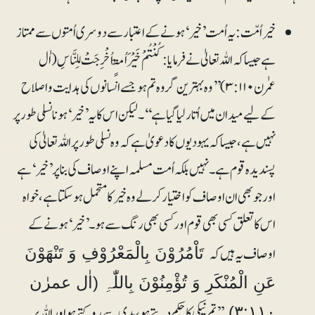
خیر اُمّت: یہ اُمت ’خیر‘ ہونے کے اعتبار سے دوسری اُمتوں سے ممتاز
ہے جیساکہ اللہ تعالیٰ نے فرمایا: کُنْتُمْ خَیْرَ اُمَّۃٍ اُخْرِجَتْ لِلنَّاسِ(اٰل
عمرٰن ۳:۱۱۰) ’’وہ بہترین گروہ تم ہو جسے انسانوں کی ہدایت و اصلاح
کے لیے میدان میں اُتار لیا گیا ہے‘‘۔ لیکن اس کا یہ ’خیر‘ ہونا نسلی طور پر
نہیں ہے، جیساکہ یہودیوں کا دعویٰ ہے کہ وہ نسلی طور پر اللہ تعالیٰ کی
پسندیدہ قوم ہے۔ نہیں بلکہ اُمت مسلمہ اپنے اوصاف کی بنا پر ’خیر‘ ہے
اور جو بھی ان اوصاف کو اختیار کرلے وہ خیر کا متحمل ہوسکتا ہے، خواہ
اس کا تعلق کسی بھی قوم اور کسی بھی رنگ سے ہو۔ ’خیر‘ ہونے کے
اوصاف یہ ہیں کہ
تَاْمُرُوْنَ بِالْمَعْرُوْفِ وَ تَنْھَوْنَ
عَنِ الْمُنْکَرِ وَ تُؤْمِنُوْنَ بِاللّٰہِ (اٰل عمرٰن
’’تم نیکی کا حکم دیتے ہو، بدی سے روکتے ہو اور اللہ پر
۳:۱۱۰)