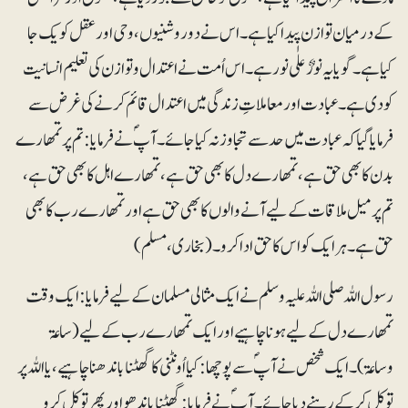
کے درمیان توازن پیدا کیا ہے۔ اس نے دو روشنیوں، وحی اور عقل کو یک جا
کیا ہے۔ گویا یہ نورٌ علٰی نور ہے۔ اس اُمت نے اعتدال و توازن کی تعلیم انسانیت
کو دی ہے۔ عبادت اور معاملاتِ زندگی میں اعتدال قائم کرنے کی غرض سے
فرمایا گیا کہ عبادت میں حد سے تجاوز نہ کیا جائے۔ آپؐ نے فرمایا: تم پر تمھارے
بدن کا بھی حق ہے، تمھارے دل کا بھی حق ہے، تمھارے اہل کا بھی حق ہے،
تم پر میل ملاقات کے لیے آنے والوں کا بھی حق ہے اور تمھارے رب کا بھی
حق ہے۔ ہر ایک کو اس کا حق ادا کرو۔ (بخاری، مسلم)
رسول اللہ صلی اللہ علیہ وسلم نے ایک مثالی مسلمان کے لیے فرمایا: ایک وقت
تمھارے دل کے لیے ہونا چاہیے اور ایک تمھارے رب کے لیے (ساعۃ
وساعۃ)۔ ایک شخص نے آپؐ سے پوچھا: کیا اُونٹنی کا گھٹنا باندھنا چاہیے، یا اللہ پر
توکل کر کے رہنے دیا جائے۔ آپؐ نے فرمایا: گھٹنا باندھو اور پھر توکل کرو