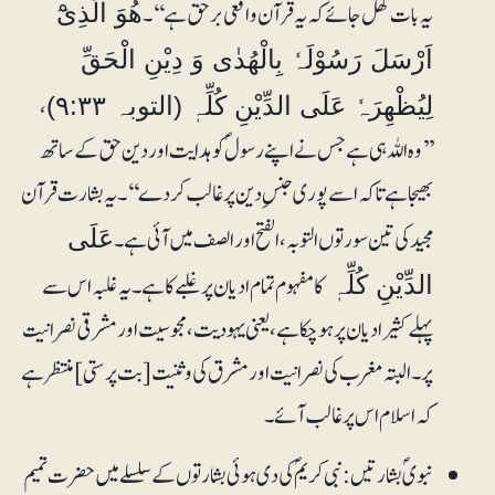
یہ بات کھل جائے کہ یہ قرآن واقعی برحق ہے‘‘۔
ھُوَ الَّذِیْٓ
اَرْسَلَ رَسُوْلَہٗ بِالْھُدٰی وَ دِیْنِ الْحَقِّ
،
لِیُظْھِرَہٗ عَلَی الدِّیْنِ کُلِّہٖ (التوبہ ۹:۳۳)
’’وہ اللہ ہی ہے جس نے اپنے رسولؐ کو ہدایت اور دین حق کے ساتھ
بھیجا ہے تاکہ اسے پوری جنسِ دین پر غالب کردے‘‘۔ یہ بشارت قرآن
مجید کی تین سورتوں التوبہ، الفتح اور الصف میں آئی ہے۔
عَلَی
کا مفہوم تمام ادیان پر غلبے کا ہے۔ یہ غلبہ اس سے
الدِّیْنِ کُلِّہٖ
پہلے کثیر ادیان پر ہوچکا ہے، یعنی یہودیت، مجوسیت اور مشرقی نصرانیت
پر۔ البتہ مغرب کی نصرانیت اور مشرق کی وثنیت [بت پرستی] منتظر ہے
کہ اسلام اس پر غالب آئے۔
نبویؐ بشارتیں: نبی کریمؐ کی دی ہوئی بشارتوں کے سلسلے میں حضرت تمیم