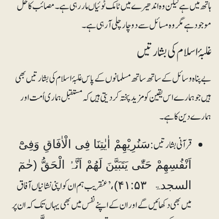
ہاتھ میں ہے لیکن وہ اندھیرے میں ٹامک ٹوئیاں مار رہی ہے۔ مصائب کا حل
موجود ہے مگر وہ مسائل سے دوچار چلی آرہی ہے۔
غلبۂ اسلام کی بشارتیں
بے پناہ وسائل کے ساتھ ساتھ مسلمانوں کے پاس غلبۂ اسلام کی بشارتیں بھی
ہیں جو ہمارے اس یقین کو مزید پختہ کردیتی ہیں کہ مستقبل ہماری اُمت اور
ہمارے دین کا ہے۔
قرآنی بشارتیں:
سَنُرِیْھِمْ اٰیٰتِنَا فِی الْاٰفَاقِ وَفِیْٓ
اَنْفُسِھِمْ حَتّٰی یَتَبَیَّنَ لَھُمْ اَنَّہُ الْحَقُّ (حٰمٓ
’عنقریب ہم ان کو اپنی نشانیاں آفاق
السجدۃ ۴۱:۵۳)،
میں بھی دکھائیں گے اور ان کے اپنے نفس میں بھی یہاں تک کہ ان پر