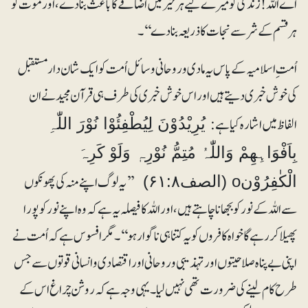
اے اللہ! زندگی کو میرے لیے ہر خیر میں اضافے کا باعث بنا دے، اور موت کو
ہرقسم کے شر سے نجات کا ذریعہ بنا دے‘‘۔
اُمت ِ اسلامیہ کے پاس یہ مادی و روحانی وسائل اُمت کو ایک شان دار مستقبل
کی خوش خبری دیتے ہیں اور اس خوش خبری کی طرف ہی قرآن مجید نے ان
الفاظ میں اشارہ کیا ہے:
یُرِیْدُوْنَ لِیُطْفِئُوْا نُوْرَ اللّٰہِ
بِاَفْوَاہِھِمْ وَاللّٰہُ مُتِمُّ نُوْرِہٖ وَلَوْ کَرِہَ
’’یہ لوگ اپنے منہ کی پھونکوں
الْکٰفِرُوْنo (الصف۶۱:۸)
سے اللہ کے نور کو بجھانا چاہتے ہیں، اور اللہ کا فیصلہ یہ ہے کہ وہ اپنے نور کو پورا
پھیلا کر رہے گا خواہ کافروں کو یہ کتنا ہی ناگوار ہو‘‘۔ مگر افسوس ہے کہ اُمت نے
اپنی بے پناہ صلاحیتوں اور تہذیبی و روحانی اور اقتصادی و انسانی قوتوں سے جس
طرح کام لینے کی ضرورت تھی نہیں لیا۔ یہی وجہ ہے کہ روشن چراغ اس کے