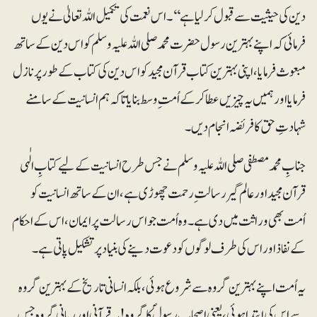
دین کی حیثیت سے قبول کرلیا ہے‘‘۔ اس نعمت کی تکمیل اللہ تعالیٰ نے یوں
فرمائی کہ اپنے بہترین رسول حضرت محمدصلی اللہ علیہ وسلم کو اس دین کے ساتھ
مبعوث فرمایا، اپنی بہترین کتاب قرآن مجید کو اس دین کی کتاب کے طور پر نازل
فرمایا اور ہمیں یہ چیزیں عطا کر کے اُمت ِ وسط بنایا تاکہ ہم انسانیت کے سامنے
شہادتِ حق کا فریضہ انجام دیں۔
جنابِ محمدمصطفی صلی اللہ علیہ وسلم نے جس طرح انسانیت کے لیے کتابِ الٰہی
قرآن مجید اور عالم گیر رسالت ِ رحمت چھوڑی ہے، ان کے ساتھ انسانیت کو
اُمت بھی وراثت میں دی ہے۔ وہ اُمت جو اس رسالت پر ایمان، اس کے احکام
کے نفاذ اور اس کی طرف لوگوں کو دعوت دینے کی بنیاد پر تشکیل پاتی ہے۔
یہ اُمت اپنے بہترین گروہ سے شروع ہوئی، بلکہ انسانی تاریخ کے بہترین گروہ
سے اس کی ابتدا ہوئی، یعنی اصحابِ رسولؐ کا گروہ! یہ قرآنی اور ربانی گروہ جس