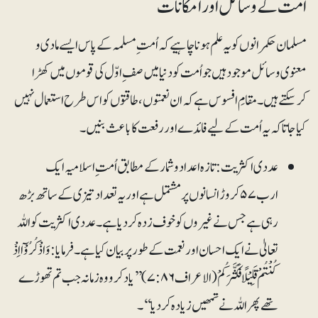
اُمت کے وسائل اور امکانات
مسلمان حکمرانوں کو یہ علم ہونا چاہیے کہ اُمت ِمسلمہ کے پاس ایسے مادی و
معنوی وسائل موجود ہیں جو اُمت کو دنیا میں صف ِ اوّل کی قوموں میں کھڑا
کرسکتے ہیں۔ مقامِ افسوس ہے کہ ان نعمتوں، طاقتوں کو اس طرح استعمال نہیں
کیا جاتا کہ یہ اُمت کے لیے فائدے اور رفعت کا باعث بنیں۔
عددی اکثریت:تازہ اعداد و شمار کے مطابق اُمت ِاسلامیہ ایک
ارب ۵۷کروڑ انسانوں پر مشتمل ہے اور یہ تعداد تیزی کے ساتھ بڑھ
رہی ہے جس نے غیروں کو خوف زدہ کردیا ہے۔ عددی اکثریت کو اللہ
تعالیٰ نے ایک احسان اور نعمت کے طور پر بیان کیا ہے۔ فرمایا: وَاذْکُرُوْٓا اِذْ
کُنْتُمْ قَلِیْلًا فَکَثَّرَکُمْ (الاعراف۷:۸۶) ’’یاد کرو وہ زمانہ جب تم تھوڑے
تھے پھر اللہ نے تمھیں زیادہ کردیا‘‘۔