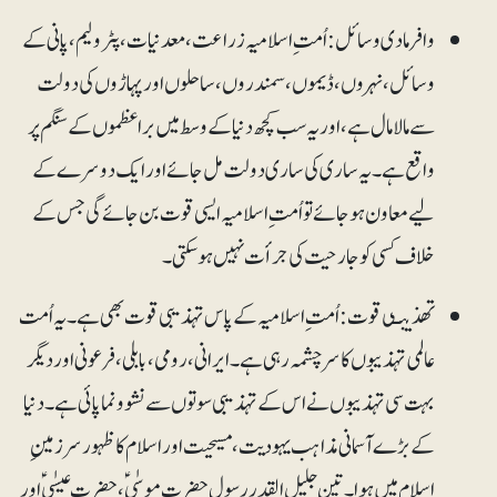
وافر مادی وسائل: اُمت ِ اسلامیہ زراعت، معدنیات، پٹرولیم، پانی کے
وسائل، نہروں، ڈیموں، سمندروں، ساحلوں اور پہاڑوں کی دولت
سے مالا مال ہے، اور یہ سب کچھ دنیا کے وسط میں براعظموں کے سنگم پر
واقع ہے۔ یہ ساری کی ساری دولت مل جائے اور ایک دوسرے کے
لیے معاون ہوجائے تو اُمت ِاسلامیہ ایسی قوت بن جائے گی جس کے
خلاف کسی کو جارحیت کی جرأت نہیں ہوسکتی۔
تھذیبـی قوت: اُمت ِاسلامیہ کے پاس تہذیبی قوت بھی ہے۔ یہ اُمت
عالمی تہذیبوں کا سرچشمہ رہی ہے۔ ایرانی، رومی، بابلی، فرعونی اور دیگر
بہت سی تہذیبوں نے اس کے تہذیبی سوتوں سے نشوونما پائی ہے۔ دنیا
کے بڑے آسمانی مذاہب یہودیت، مسیحیت اور اسلام کا ظہور سرزمینِ
اسلام میں ہوا۔ تین جلیل القدر رسول حضرت موسٰی ؑ، حضرت عیسٰی ؑاور