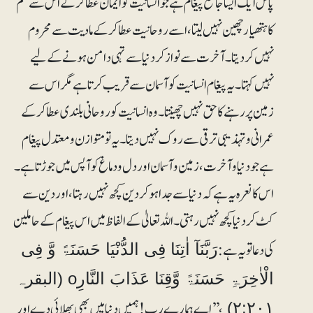
پاس ایک ایسا جامع پیغام ہے جو انسانیت کو ایمان عطا کر کے اس سے علم
کا ہتھیار چھین نہیں لیتا، اسے روحانیت عطا کر کے مادیت سے محروم
نہیں کردیتا۔ آخرت سے نواز کر دنیا سے تہی دامن ہونے کے لیے
نہیں کہتا۔ یہ پیغام انسانیت کو آسمان سے قریب کرتا ہے مگر اس سے
زمین پر رہنے کا حق نہیں چھینتا۔ وہ انسانیت کو روحانی بلندی عطا کر کے
عمرانی و تہذیبی ترقی سے روک نہیں دیتا۔ یہ تو متوازن و معتدل پیغام
ہے جو دنیا وآخرت، زمین و آسمان اور دل و دماغ کو آپس میں جوڑتا ہے۔
اس کا نعرہ یہ ہے کہ دنیا سے جدا ہوکر دین کچھ نہیں رہتا، اور دین سے
کٹ کر دنیا کچھ نہیں رہتی۔ اللہ تعالیٰ کے الفاظ میں اس پیغام کے حاملین
کی دعا تو یہ ہے:
رَبَّنَآ اٰتِنَا فِی الدُّنْیَا حَسَنَۃً وَّ فِی
الْاٰخِرَۃِ حَسَنَۃً وَّقِنَا عَذَابَ النَّارِo (البقرہ
،’’اے ہمارے رب! ہمیں دنیا میں بھی بھلائی دے اور
۲:۲۰۱)