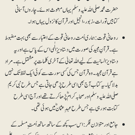
حضرت محمدصلی اللہ علیہ وسلم یہاں مبعوث ہوئے۔ چاروں آسمانی
کتابیں تورات، زبور، انجیل اور قرآن کا نزول یہاں ہوا۔
روحانی قوت:ہماری اُمت روحانی قوت کے اعتبار سے بھی بہت مضبوط
ہے۔ قرآنِ مجید کی صورت میں دستاویزِ الٰہی اس کے پاس ہے اور یہ
دستاویز انسانیت کے لیے اللہ تعالیٰ کے آخری کلمات پر مشتمل ہے۔ مراد
ہے قرآن مجید۔ وہ قرآن جس کی کسی سورت سے کوئی ایک لفظ تک نہیں
بدلاگیا۔ یہ کتاب آج بھی اسی طرح پڑھی جاتی ہے جس طرح نبی کریم
صلی اللہ علیہ وسلم اور صحابہ کرامؓ پڑھا کرتے تھے اور آج اسی طرح
کتابت ہو رہی ہے جس طرح عہدِعثمانؓ میں ہوئی تھی۔
جامع اور متوازن فکر:اس سب کچھ کے ساتھ ساتھ اُمت ِمسلمہ کے