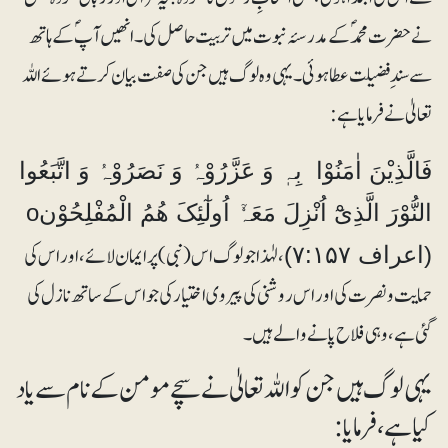
نے حضرت محمدؐ کے مدرسۂ نبوت میں تربیت حاصل کی۔ انھیں آپؐ کے ہاتھ
سے سندِ فضیلت عطا ہوئی۔ یہی وہ لوگ ہیں جن کی صفت بیان کرتے ہوئے اللہ
تعالیٰ نے فرمایا ہے:
فَالَّذِیْنَ اٰمَنُوْا بِہٖ وَ عَزَّرُوْہُ وَ نَصَرُوْہُ وَ اتَّبَعُوا
النُّوْرَ الَّذِیْٓ اُنْزِلَ مَعَہٗٓ اُولٰٓئِکَ ھُمُ الْمُفْلِحُوْنo
، لہٰذا جو لوگ اس (نبی) پر ایمان لائے، اور اس کی
(اعراف ۷:۱۵۷)
حمایت و نصرت کی اور اس روشنی کی پیروی اختیار کی جو اس کے ساتھ نازل کی
گئی ہے، وہی فلاح پانے والے ہیں۔
یہی لوگ ہیں جن کو اللہ تعالیٰ نے سچے مومن کے نام سے یاد
کیا ہے، فرمایا: