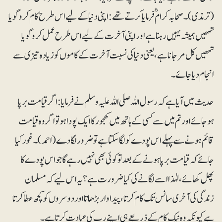
(ترمذی)۔ صحابہ کرامؓ فرمایا کرتے تھے: اپنی دنیا کے لیے اس طرح کام کرو گویا
تمھیں ہمیشہ یہیں رہنا ہے اور اپنی آخرت کے لیے اس طرح عمل کرو گویا
تمھیں کل مرجانا ہے، یعنی دنیا کی نسبت آخرت کے کاموں کو زیادہ تیزی سے
انجام دیا جائے۔
حدیث میں آیا ہے کہ رسول اللہ صلی اللہ علیہ وسلم نے فرمایا: اگر قیامت برپا
ہوجائے اور تم میں سے کسی کے ہاتھ میں کھجور کا ایک پودا ہو تو اگر وہ قیامت
قائم ہونے سے پہلے اس پودے کو لگا سکتا ہے تو ضرور لگا دے (احمد)۔ غور کیا
جائے کہ قیامت برپا ہونے کے بعد تو کوئی بھی نہیں رہے گا جو اس پودے کا
پھل کھائے، لہٰذا اسے لگانے کی کیا ضرورت ہے؟یہ اس لیے کہ مسلمان
زندگی کی آخری سانس تک کام کرتا، پیداوار بڑھاتا اور دوسروں کو کچھ عطا کرتا
ہے کیونکہ وہ نیک کام کے ذریعے ہی اپنے رب کی عبادت کرتا ہے۔