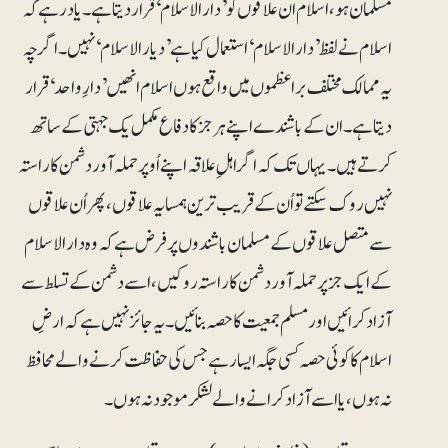
مسلمان ہو، اسلام ان علاقوں کو ’دارالاسلام‘ قرار دیتا ہے۔ یاد رہے کہ
اسلام نے لفظ ’دارالاسلام‘ استعمال کیا ہے ’دیارالاسلام‘ نہیں۔ اگرچہ
یہ ممالک مختلف براعظموں میں واقع ہوں اسلام انھیں ’دارِ واحد‘ قرار
دیتا ہے۔ ان کے باشندے اپنے ہرجز کا دفاع مکمل یک جہتی کے ساتھ
کرتے ہیں۔ یہاں تک کہ اگر اہلِ علاقہ اپنے اُوپر حملہ آور دشمن کا راستہ
نہیں روک سکتے تو اُن کے قریب ترین ہمسایہ علاقوں ، پھر اُن علاقوں
سے متصل علاقوں کے مسلمان باشندوں پر فرض ہے کہ وہ دارالاسلام
کے ایک جز پر حملہ آور دشمن کا راستہ روکیں، اسے دشمن کے تسلط سے
آزاد کرائیں اور مسلم جمعیت کا حصہ بنائیں۔ یہ جائز نہیں ہے کہ ارضِ
اسلام کا کوئی حصہ کسی جگہ ایسا رہے جس کی حفاظت کرنے والے محافظ
نہ ہوں، یا اسے آزاد کرانے والے لشکر موجود نہ ہوں۔