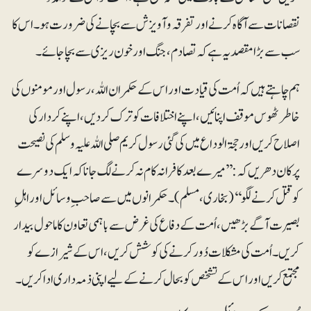
نقصانات سے آگاہ کرنے اور تفرقہ و آویزش سے بچانے کی ضرورت ہو۔ اس کا
سب سے بڑا مقصد یہ ہے کہ تصادم، جنگ اور خون ریزی سے بچا جائے۔
ہم چاہتے ہیں کہ اُمت کی قیادت اور اس کے حکمران اللہ، رسول اور مومنوں کی
خاطر ٹھوس موقف اپنائیں، اپنے اختلافات کو ترک کردیں، اپنے کردار کی
اصلاح کریں اور حجۃ الوداع میں کی گئی رسول کریم صلی اللہ علیہ وسلم کی نصیحت
پر کان دھریں کہ: ’’میرے بعد کافرانہ کام نہ کرنے لگ جانا کہ ایک دوسرے
کو قتل کرنے لگو‘‘ (بخاری،مسلم)۔ حکمرانوں میں سے صاحب ِ وسائل اور اہلِ
بصیرت آگے بڑھیں، اُمت کے دفاع کی غرض سے باہمی تعاون کاماحول بیدار
کریں۔ اُمت کی مشکلات دُور کرنے کی کوشش کریں، اس کے شیرازے کو
مجتمع کریں اور اس کے تشخص کو بحال کرنے کے لیے اپنی ذمہ داری ادا کریں۔