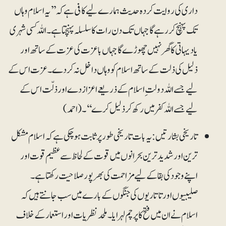
داری کی روایت کردہ حدیث ہمارے لیے کافی ہے کہ ’’یہ اسلام وہاں
تک پہنچ کر رہے گا جہاں تک دن رات کا سلسلہ پہنچتا ہے۔ اللہ کسی شہری
یا دیہاتی کا گھر نہیں چھوڑے گا جہاں باعزت کی عزت کے ساتھ اور
ذلیل کی ذلت کے ساتھ اسلام کو وہاں داخل نہ کردے۔ عزت اس کے
لیے جسے اللہ دولت ِ اسلام کے ذریعے اعزاز دے اور ذلّت اس کے
لیے جسے اللہ کفر میں رکھ کر ذلیل کرے‘‘۔(احمد)
تاریخی بشارتیں: یہ بات تاریخی طور پر ثابت ہوچکی ہے کہ اسلام مشکل
ترین اور شدید ترین بحرانوں میں قوت کے لحاظ سے عظیم قوت اور
اپنے وجود کی بقا کے لیے مزاحمت کی بھرپور صلاحیت رکھتا ہے۔
صلیبیوں اور تاتاریوں کی جنگوں کے بارے میں سب جانتے ہیں کہ
اسلام نے ان میں فتح کا پرچم لہرایا۔ ملحد نظریات اور استعمار کے خلاف