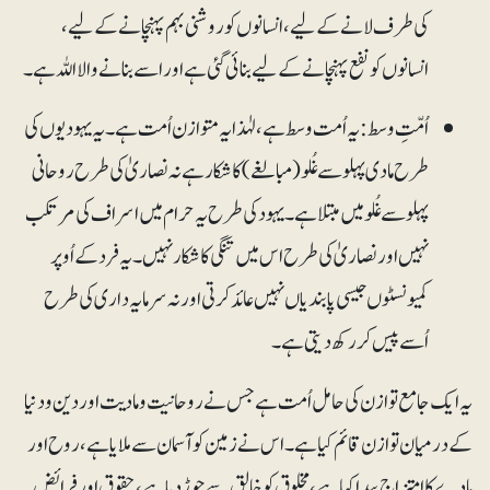
کی طرف لانے کے لیے، انسانوں کو روشنی بہم پہنچانے کے لیے،
انسانوں کو نفع پہنچانے کے لیے بنائی گئی ہے اور اسے بنانے والا اللہ ہے۔
اُمّتِ وسط: یہ اُمت وسط ہے، لہٰذا یہ متوازن اُمت ہے۔ یہ یہودیوں کی
طرح مادی پہلو سے غُلو(مبالغے) کا شکار ہے نہ نصاریٰ کی طرح روحانی
پہلو سے غُلو میں مبتلا ہے۔ یہود کی طرح یہ حرام میں اسراف کی مرتکب
نہیں اور نصاریٰ کی طرح اس میں تنگی کا شکار نہیں۔ یہ فرد کے اُوپر
کمیونسٹوں جیسی پابندیاں نہیں عائد کرتی اور نہ سرمایہ داری کی طرح
اُسے پیس کر رکھ دیتی ہے۔
یہ ایک جامع توازن کی حامل اُمت ہے جس نے روحانیت و مادیت اور دین و دنیا
کے درمیان توازن قائم کیا ہے۔ اس نے زمین کو آسمان سے ملایا ہے، روح اور
مادے کا امتزاج پیدا کیا ہے، مخلوق کو خالق سے جوڑ دیا ہے، حقوق اور فرائض