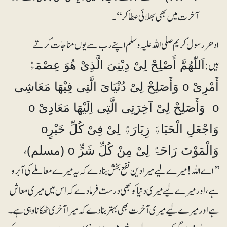
آخرت میں بھی بھلائی عطا کر‘‘۔
ادھر رسول کریم صلی اللہ علیہ وسلم اپنے رب سے یوں مناجات کرتے
ہیں:
اَللّٰھُمَّ أَصْلِحْ لِیْ دِیْنِیَ الَّذِیْ ھُوَ عِصْمَۃُ
أَمْرِیْ o وَأَصَلِحْ لِیْ دُنْیَایَ الَّتِی فِیْھَا مَعَاشِی
o وَأَصَلِحْ لِیْ آخِرَتِی الَّتِی اِلَیْھَا مَعَادِیْ o
وَاجْعَلِ الْحَیَاۃَ زِیَارَۃً لِیْ فِیْ کُلِّ خَیْرٍo
،
وَالْمَوْتَ رَاحَۃً لِیْ مِنْ کُلِّ شَرٍّ o (مسلم)
’’اے اللہ! میرے لیے میرا دین نفع بخش بنادے کہ یہ میرے معاملے کی آبرو
ہے، اور میرے لیے میری دنیا کو بھی درست فرما دے کہ اس میں میری معاش
ہے اور میرے لیے میری آخرت بھی بہتر بنا دے کہ میرا آخری ٹھکانا وہی ہے۔