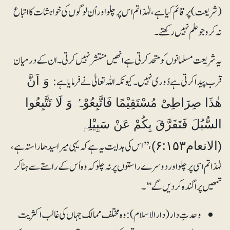
(شریعت) پر قائم کیا ہے، لہٰذا تم اس پر چلو اور اُن لوگوں کی خواہشات کا اتباع
نہ کرو جو علم نہیں رکھتے۔
یہ شریعت مسلمانوں کو متحد کرتی ہے انھیں منتشر نہیں کرتی۔ ان کے درمیان
قرب پیدا کرتی ہے دُوری نہیں۔ کیونکہ اللہ تعالیٰ نے فرمایا ہے:
وَ اَنَّ
ھٰذَا صِرَاطِیْ مُسْتَقِیْمًا فَاتَّبِعُوْہُ وَ لَا تَتَّبِعُوا
السُّبُلَ فَتَفَرَّقَ بِکُمْ عَنْ سَبِیْلِہٖ
، ’’اس کی ہدایت یہ ہے کہ یہی میرا سیدھا راستہ ہے،
(الانعام۶:۱۵۳)
لہٰذا تم اسی پر چلو اور دوسرے راستوں پر نہ چلو کہ وہ اُس کے راستے سے ہٹا کر
تمھیں پراگندہ کردیں گے‘‘۔
وحدتِ دار(دارالاسلام): وہ مختلف ممالک جہاں کی غالب اکثریت