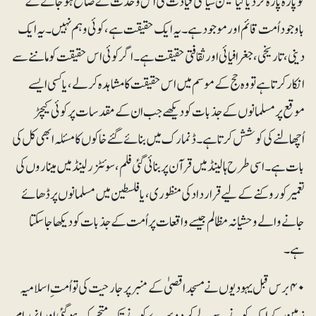
کو پارہ پارہ کر دیا گیا لیکن سیاسی قیادت کی اس وحدت کے ضائع ہوجانے کے
باوجود اُمت قائم اور موجود ہے۔ یہ ایک حقیقت ہے، کوئی وہم نہیں۔ یہ ایک
دینی، تاریخی، جغرافیائی اور ثقافتی حقیقت ہے۔ اگر کوئی اس حقیقت کو ماننے سے
انکار کرتا ہے تو وہ حج کے موسم میں اس حقیقت کا مشاہدہ کرلے، یا کسی ایسے
موقع پر مسلمانوں کے جذبات کو دیکھے جب ان کے مقدسات پر کوئی کیچڑ
اُچھالنے کی کوشش کرتا ہے۔ ڈنمارک میں بنائے گئے خاکوں کا مسئلہ ابھی کل کی
بات ہے۔ اسی طرح ہالینڈ میں قرآن پر بنائی گئی فلم، سوئٹزرلینڈ میں میناروں کی
تعمیر کو روکنے کے لیے قرارداد کی منظوری، یا فلسطین میں مسلمانوں پر ڈھائے
جانے والے وحشیانہ مظالم جیسے واقعات پر اُمت کے جذبات کو دیکھا جاسکتا
ہے۔
۴۰ برس قبل یہودیوں نے مسجد اقصیٰ کے منبر پر جارحیت کی تو اُمت ِ اسلامیہ
زمین کے ایک کونے سے لے کر دوسرے کونے تک متحرک ہوگئی اور انہدامِ