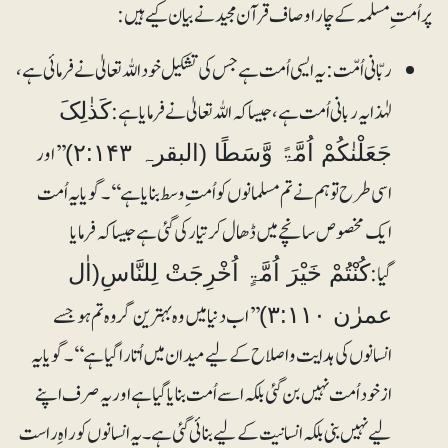
پر اُمت ِمسلمہ کے چار اوصاف قرآن مجید نے بیان کیے ہیں:
ربّانی اُمّت: یہ ایسی اُمت ہے جس کی تشکیل خود اللہ تعالیٰ نے فرمائی ہے،
لہٰذا یہ ربانی اُمت ہے، جیساکہ اللہ تعالیٰ نے فرمایا ہے:
کَذٰلِکَ
’’اور
جَعَلْنٰکُمْ اُمَّۃً وَّسَطًا (البقرہ ۲:۱۴۳)
اسی طرح تو ہم نے تم مسلمانوں کو اُمت ِ وسط بنایا ہے‘‘۔ گویا یہ اُمت
ایک مخصوص سانچے میں ڈھال کر تیار کی گئی ہے جیساکہ فرمایا
گیا:
کُنْتُمْ خَیْرَ اُمَّۃٍ اُخْرِجَتْ لِلنَّاسِ(اٰل
’’اب دنیا میں وہ بہترین گروہ تم ہو جسے
عمرٰن ۳:۱۱۰)
انسانوں کی ہدایت و اصلاح کے لیے میدان میں اُتارا گیا ہے‘‘۔ گویا یہ
ازخود اُمت نہیں بن گئی بلکہ اسے اُمت بنایا گیا ہے اور یہ صرف اپنے
لیے نہیں بنی بلکہ انسانیت کے لیے بنائی گئی ہے۔ یہ انسانوں کو راہِ راست