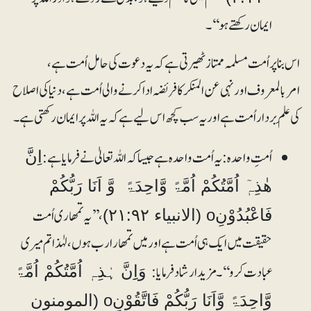
ایمان رکھتے ہو‘‘۔
اس بنا پر اُمت مسلمہ ممتاز ٹھیرتی ہے کہ یہ دعوت کی حامل اُمت ہے،
امربالمعروف اور نہی عن المنکر کا فریضہ ادا کرنے والی اُمت ہے، دنیا کی اصلاح
کی علَم بردار اُمت ہے اور یہ سب کچھ اس لیے ہے کہ یہ اللہ پر ایمان رکھتی ہے۔
اُمتِ واحدہ:یہ اُمت واحدہ ہے جیساکہ اللہ تعالیٰ نے فرمایا ہے:
اِنَّ
ھٰذِہٖٓ اُمَّتُکُمْ اُمَّۃً وَّاحِدَۃً وَّ اَنَا رَبُّکُمْ
، ’’یہ تمھاری اُمت
فَاعْبُدُوْنِo (الانبیاء ۲۱:۹۲)
حقیقت میں ایک ہی اُمت ہے اور میں تمھارا رب ہوں، لہٰذا تم میری
عبادت کرو‘‘۔ مزید ارشاد فرمایا:
وَاِِنَّ ہٰذِہٖ اُمَّتُکُمْ اُمَّۃً
وَّاحِدَۃً وَّاَنَا رَبُّکُمْ فَاتَّقُوْنِo (المومنون