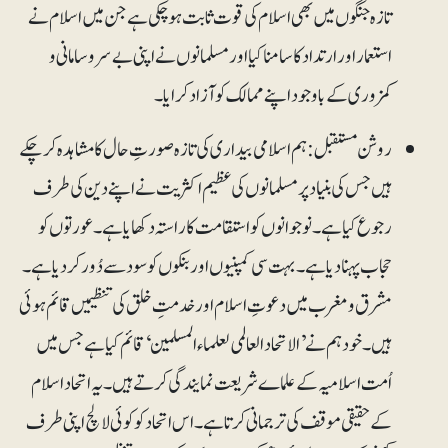
تازہ جنگوں میں بھی اسلام کی قوت ثابت ہوچکی ہے جن میں اسلام نے
استعمار اور ارتداد کا سامنا کیا اور مسلمانوں نے اپنی بے سروسامانی و
کمزوری کے باوجود اپنے ممالک کو آزاد کرایا۔
روشن مستقبل: ہم اسلامی بیداری کی تازہ صورتِ حال کا مشاہدہ کرچکے
ہیں جس کی بنیاد پر مسلمانوں کی عظیم اکثریت نے اپنے دین کی طرف
رجوع کیا ہے۔ نوجوانوں کو استقامت کا راستہ دکھایا ہے۔ عورتوں کو
حجاب پہنا دیا ہے۔ بہت سی کمپنیوں اور بنکوں کو سود سے دُور کردیا ہے۔
مشرق و مغرب میں دعوتِ اسلام اور خدمتِ خلق کی تنظیمیں قائم ہوئی
ہیں۔ خود ہم نے ’الاتحاد العالمی لعلماء المسلمین‘ قائم کیا ہے جس میں
اُمت اسلامیہ کے علماے شریعت نمایندگی کرتے ہیں۔ یہ اتحاد اسلام
کے حقیقی موقف کی ترجمانی کرتا ہے۔ اس اتحاد کو کوئی لالچ اپنی طرف