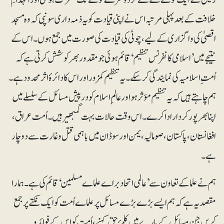
خلافت کے بعد پہلی مرتبہ اس نے اپنی قیادت کو یہ ذمہ داری سونپی کہ وہ مسجد
اقصیٰ کی واگزاری کے لیے، چوٹی کی قیادت کی صورت میں جمع ہوں۔ اس کے
نتیجے میں ’اسلامی کانفرنس تنظیم‘ قائم ہوئی جو مقدور بھر کوشش کرتی ہے کہ
اُمت ِاسلامیہ کی نمایندگی کرسکے۔ یہ تنظیم کمزور اور اس کا دائرۂ اثر محدود ہے۔
ہم چاہتے ہیں کہ یہ تنظیم مؤثر ہو اور عالمِ اسلام کو درپیش مسائل کے سلسلے میں
اپنا بھرپور کردار ادا کرے۔ اس وقت حالات بہت گمبھیر ہیں۔ اُمت عراق،
افغانستان، پاکستان، صومالیہ، یمن اور سوڈان میں باہمی قتل و غارت سے دوچار
ہے۔
ہم نے علما کے تعاون سے ’عالمی اتحاد براے علماے مسلمین‘ قائم کی ہے۔ ہمارا
مقصد یہ ہے کہ ہم ایسے بڑے بڑے مسائل پر علماے اُمت کو ایک نکتے پر جمع
کریں جن مسائل کے بارے میں کلمۂ حق کہنے، اُمت کو اس کے فوائد و