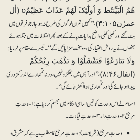
ھُمُ الْبَیِّنٰتُط وَ اُولٰٓئِکَ لَھُمْ عَذَابٌ عَظِیْمٌo (اٰل
، ’’کہیں تم ان لوگوں کی طرح نہ ہوجانا جو فرقوں میں
عمرٰن۳:۱۰۵)
بٹ گئے اور کھلی کھلی واضح ہدایات پانے کے بعد پھر اختلافات میں مبتلا ہوئے
جنھوں نے یہ روش اختیار کی، وہ سخت سزا پائیں گے‘‘۔تیسرے مقام پر فرمایا:
وَلَا تَنَازَعُوْا فَتَفْشَلُوْا وَ تَذْھَبَ رِیْحُکُمْ
، ’’اور آپس میں جھگڑو نہیں، ورنہ تمھارے اندر کمزوری
(انفال۸:۴۶)
پیدا ہوجائے گی اور تمھاری ہوا اُکھڑ جائے گی‘‘۔
اسلام نے اس وحدت کو تین اساسی احکام میں مجسم کردیا ہے: ۱- وحدتِ
مرجع ۲- وحدتِ دار ۳-وحدتِ قیادت۔
وحدتِ مرجع (شریعت): وحدتِ مرجع کا مطلب یہ ہے کہ مشرق و