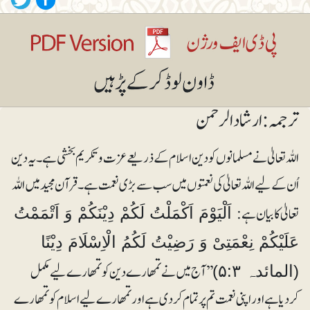
ترجمہ: ارشاد الرحمن
اللہ تعالیٰ نے مسلمانوں کو دین اسلام کے ذریعے عزت و تکریم بخشی ہے۔ یہ دین
اُن کے لیے اللہ تعالیٰ کی نعمتوں میں سب سے بڑی نعمت ہے۔ قرآن مجید میں اللہ
تعالیٰ کا بیان ہے:
اَلْیَوْمَ اَکْمَلْتُ لَکُمْ دِیْنَکُمْ وَ اَتْمَمْتُ
عَلَیْکُمْ نِعْمَتِیْ وَ رَضِیْتُ لَکُمُ الْاِسْلَامَ دِیْنًا
’’آج میں نے تمھارے دین کو تمھارے لیے مکمل
(المائدہ ۵:۳)
کردیا ہے اور اپنی نعمت تم پر تمام کردی ہے اور تمھارے لیے اسلام کو تمھارے