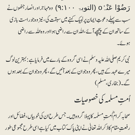
وہ مہاجر اور انصار جنھوں نے
رَضُوْا عَنْہُo (التوبۃ ۹:۱۰۰)
سب سے پہلے دعوتِ ایمان پر لبیک کہنے میں سبقت کی، نیز وہ جو راست بازی
کے ساتھ ان کے پیچھے آئے، اللہ ان سے راضی ہوا اور وہ اللہ سے راضی
ہوئے۔
نبی کریم صلی اللہ علیہ وسلم نے اسی گروہ کے بارے میں فرمایا ہے: بہترین لوگ
میرے عہد کے ہیں، پھر وہ جو ان کے بعد آئیں گے، پھر وہ جو ان کے بعد ہوں
گے۔ (بخاری، مسلم)
اُمتِ مسلمہ کی خصوصیات
صحابہ کرامؓ اُمت ِمسلمہ کا پہلا گروہ ہیں۔ جس طرح ان کی خوبیاں، فضائل اور
رفعتِ مقام کا ذکر اللہ تعالیٰ نے اپنی پاک کتاب میں کیا ہے اسی طرح مجموعی طور