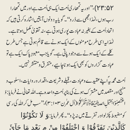
، ’’اور یہ تمھاری اُمت ایک ہی اُمت ہے اور میں تمھارا
۲۳:۵۲)
رب ہوں، لہٰذا مجھی سے ڈرو‘‘۔ گویایہ دونوں آیتیں اشارہ کرتی ہیں کہ
اتحاد اُمت کے بغیر نہ عبادت پوری ہوتی ہے، نہ تقویٰ مکمل ہوتا ہے۔
لہٰذا یہ اسی طرح مومنوں کے ایک ہونے سے قائم ہوتی ہے جس طرح
کلمے کے ایک ہونے سے وجود پاتی ہے۔ گویا جب معبودِ پاک ایک ہے تو
عبادت گزاروں کو بھی ایک ہونا چاہیے، متفرق و منتشر نہیں۔
اُمت محمدیہؐ اپنے عقیدے و عبادت، قبلے و شریعت ، اقدار و روایات، اسلوب و
منہج اور مقصد میں مشترک ہونے کی بناپر اُمت ِواحدہ ہے۔ اللہ تعالیٰ نے فرمایا: وَ
اعْتَصِمُوْا بِحَبْلِ اللّٰہِ جَمِیْعًا وَّ لَا تَفَرَّقُوْا (اٰل عمرٰن۳:۱۰۳)، ’’سب مل کر اللہ کی رسی
کو مضبوط پکڑ لو اور تفرقے میں نہ پڑو‘‘۔ پھر فرمایا:
وَ لَا تَکُوْنُوْا
کَالَّذِیْنَ تَفَرَّقُوْا وَ اخْتَلَفُوْا مِنْ م بَعْدِ مَا جَآئَ