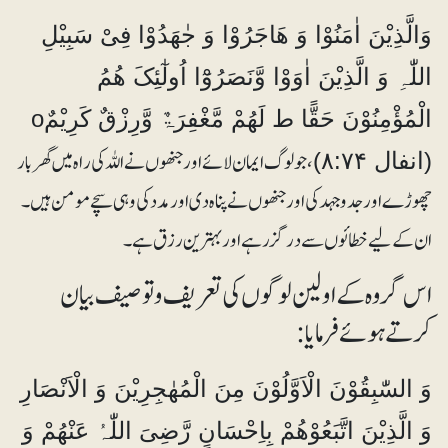
وَالَّذِیْنَ اٰمَنُوْا وَ ھَاجَرُوْا وَ جٰھَدُوْا فِیْ سَبِیْلِ
اللّٰہِ وَ الَّذِیْنَ اٰوَوْا وَّنَصَرُوْٓا اُولٰٓئِکَ ھُمُ
الْمُؤْمِنُوْنَ حَقًّا ط لَھُمْ مَّغْفِرَۃٌ وَّرِزْقٌ کَرِیْمٌo
، جو لوگ ایمان لائے اور جنھوں نے اللہ کی راہ میں گھربار
(انفال ۸:۷۴)
چھوڑے اور جدوجہد کی اور جنھوں نے پناہ دی اور مدد کی وہی سچے مومن ہیں۔
ان کے لیے خطائوں سے درگزر ہے اور بہترین رزق ہے۔
اس گروہ کے اولین لوگوں کی تعریف و توصیف بیان
کرتے ہوئے فرمایا:
وَ السّٰبِقُوْنَ الْاَوَّلُوْنَ مِنَ الْمُھٰجِرِیْنَ وَ الْاَنْصَارِ
وَ الَّذِیْنَ اتَّبَعُوْھُمْ بِاِحْسَانٍ رَّضِیَ اللّٰہُ عَنْھُمْ وَ