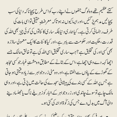
کتنے عظیم تھے وہ لوگ جنھوں نے اپنے رب کو اس طرح پہچانا کہ دنیا کی سب
پہچانیں مدہم پڑگئیں، اور ایسا کیوں نہ ہوتا کہ معرفت ِ حقیقی تو اسی بات کی
طرف رہنمائی کرتی ہے۔ کیا ہماری دنیا بلکہ ساری کائناتوں کی کوئی چیز بھی اللہ کی
قدرت، ملکیت اور حکومت سے باہر ہے، اور کیا کائنات کا ایک معمولی سا ذرّہ
بھی کسی اور کی تخلیق ہے؟ جب ساری تخلیق اسی اللہ کی ہے تو خالق و مالک جسے
اچھا کہہ دے وہی اچھا ہے، اس کے بتانے کے مطابق وہ مشتِ غبار جو کسی مجاہد
کے گھوڑے کے پاؤں سے اٹھتا ہے، اور وہ مٹی زروجواہر سے زیادہ قیمتی ہوجاتی
ہے جس پر اللہ کے کسی بندے کی پیشانی سجدے کی حالت میں پڑتی ہے، اور وہی
مالک چاہے تو سونے چاندی اور زروجواہر کے انبار کو زہریلے ناگ یا جھلسا دینے
والی آگ میں بدل دے جس کی زکوٰۃ ادا نہ کی گئی ہو۔