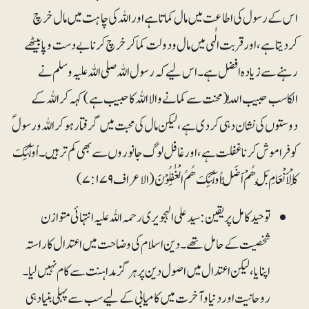
اس کے رسول کی اطاعت میں مال کماتا ہے اور اللہ کی چاہت میں مال خرچ
کردیتا ہے، اور قربت الٰہی میں مال ودولت کما کر خرچ کرنا بے دست وپا بیٹھے
رہنے سے زیادہ افضل ہے۔ اس لیے کہ رسول اللہ صلی اللہ علیہ وسلم نے
الکاسب حبیب اللّٰہ (محنت سے کمانے والا اللہ کا حبیب ہے)کہہ کر اللہ کے
دوستوں کی نشان دہی کردی ہے، لیکن مال کی محبت میں گرفتار ہو کر اللہ ورسولؐ
کو فراموش کرنا غفلت ہے، اور غافل لوگ جانوروں سے بھی کم تر ہیں۔ اُولٰٓئِکَ
کَالْاَنْعَامِ بَلْ ھُمْ اَضَلُّ اُولٰٓئِکَ ھُمُ الْغٰفِلُوْنَ (الاعراف ۷:۱۷۹)
توحید کامل پر یقین: سید علی الہجویری رحمہ اللہ علیہ انتہائی متوازن
شخصیت کے حامل تھے۔ دین اسلام کی وضاحت میں اعتدال کا راستہ
اپنایا، لیکن اعتدال میں اصول دین پر ہرگز مداہنت سے کام نہیں لیا۔
روحانیت اور دنیا وآخرت میں کامیابی کے لیے سب سے پہلی بنیاد ہی