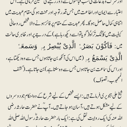
اور شرک وبدعات کی سب قباحتوں سے دور رہنے کی تلقین فرمائی ہے۔ اس
اعتبار سے ایمان اور اطاعت میں جس قدر توجہ اور محنت ہوگی مقام عبدیت میں
اتنا ہی کمال حاصل ہوگا۔ پھر عبدیت کے مقام پر فائز ہونے والا شخص روحانی
کیفیت میں کَأنَّکَ تَرَاہٗ (گویا تو اسے دیکھ رہا ہے) کے درجے پر اور ظاہری حالت
میں:
فَاَکُوْنَ بَصَرُہٗ الَّذِیْ یُبْصِرُ بِہٖ وَسَمعَہٗ
(میں اس کی آنکھ بن جاتا ہوں جس سے وہ دیکھتا ہے،
الَّذِیْ یَسْمَعُ بِہٖ
اور اس کی سماعت بن جاتا ہوں جس سے وہ سنتا ہے) بن جاتا ہے۔ (کشف
المحجوب، تصوّف)
شیخ علی ہجویری فرماتے ہیں: ایسے شخص کے لیے شرع کے وہ احکام جو دوسروں
کے لیے مشکل ہوتے ہیں، آسان ہوجاتے ہیں۔ آپؒ نے حضرت حارثہ رضی
اللہ عنہ کی ایک روایت نقل کی ہے: ایک بار حضرت حارثہؓ رسول اللہ صلی اللہ