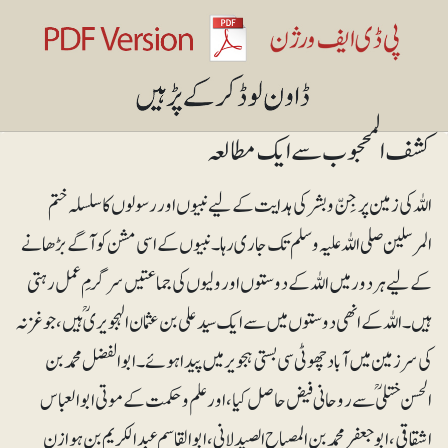
کشف المحجوب سے ایک مطالعہ
اللہ کی زمین پر جِنّ و بشر کی ہدایت کے لیے نبیوں اور رسولوں کا سلسلہ ختم
المرسلین صلی اللہ علیہ وسلم تک جاری رہا۔ نبیوں کے اسی مشن کو آگے بڑھانے
کے لیے ہر دور میں اللہ کے دوستوں اور ولیوں کی جماعتیں سرگرمِ عمل رہتی
ہیں۔ اللہ کے انھی دوستوں میں سے ایک سید علی بن عثمان الہجویری ؒ ہیں، جو غزنہ
کی سرزمین میں آباد چھوٹی سی بستی ہجویر میں پیدا ہوئے۔ ابو الفضل محمد بن
الحسن ختلی ؒ سے روحانی فیض حاصل کیا، اور علم وحکمت کے موتی ابوالعباس
اشقاقی، ابو جعفر محمد بن المصباح الصیدلانی، ابو القاسم عبدالکریم بن ہوازن