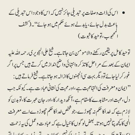
اس کی ذات وصفات پر تبدیلی جائز نہیں کہ اس کا وجود اس تبدیلی کے
باعث بدل جائے، یا بدلے ہوئے حکم میں ہوجائے‘‘۔(کشف
المحجوب، توحید کا ثبوت)
توحید کامل پر یقین رکھنے والا مومن بن جاتا ہے۔ شیخ علی الہجویری رحمہ اللہ علیہ
ایمان کے بعد کے مراحل کا تذکرہ انتہائی واضح انداز میں کرتے ہیں جس پر اگر
غور کر لیا جائے تو دیگر بہت سی اُلجھنوں کا ازالہ ہو جاتا ہے۔ شیخ فرماتے ہیں:
’’ایمان ومعرفت کی انتہا محبت ہے، اور محبت کی نشانی عبادت ہے۔ کیونکہ جب
دل ، محبت اور مشاہدے کا مقام ہے، آنکھ دیدار کا، اور جان عبرت کا، تو بدن کو
لازم ہے کہ خدا کا حکم نہ چھوڑے، جو شخص خدا کا حکم چھوڑ دے اسے معرفت
الٰہی کا کچھ پتا نہیں ہوتا۔ بعض لوگوں کا خیال ہے کہ عبادت وعمل کی یہ زحمت