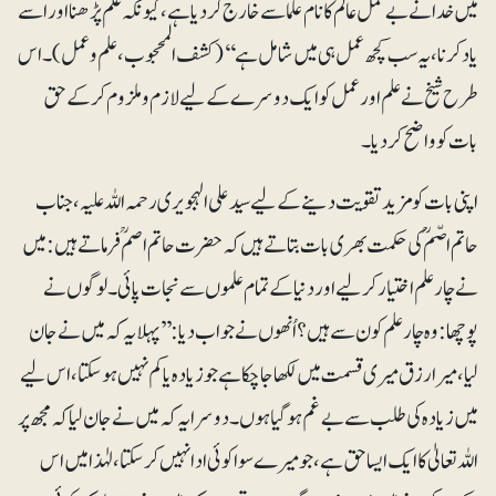
میں خدا نے بے عمل عالم کا نام علما سے خارج کردیا ہے، کیونکہ علم پڑھنا اور اسے
یاد کرنا، یہ سب کچھ عمل ہی میں شامل ہے‘‘(کشف المحجوب، علم وعمل)۔ اس
طرح شیخ نے علم اور عمل کو ایک دوسرے کے لیے لازم وملزوم کرکے حق
بات کو واضح کردیا۔
اپنی بات کو مزید تقویت دینے کے لیے سید علی الہجویری رحمہ اللہ علیہ، جناب
حاتم اصّمؒ کی حکمت بھری بات بتاتے ہیں کہ حضرت حاتم اصم ؒ فرماتے ہیں: میں
نے چار علم اختیار کرلیے اور دنیا کے تمام علموں سے نجات پائی۔ لوگوں نے
پوچھا: وہ چار علم کون سے ہیں؟ اُنھوں نے جواب دیا: ’’پہلا یہ کہ میں نے جان
لیا، میرا رزق میری قسمت میں لکھا جاچکا ہے جو زیادہ یا کم نہیں ہوسکتا، اس لیے
میں زیادہ کی طلب سے بے غم ہوگیا ہوں۔ دوسر ایہ کہ میں نے جان لیا کہ مجھ پر
اللہ تعالیٰ کا ایک ایسا حق ہے، جو میرے سوا کوئی ادا نہیں کرسکتا، لہٰذا میں اس