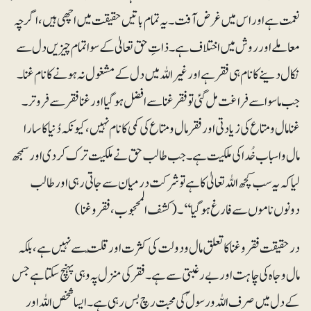
نعمت ہے اور اس میں غرض آفت۔ یہ تمام باتیں حقیقت میں اچھی ہیں، اگرچہ
معاملے اور روش میں اختلاف ہے۔ ذاتِ حق تعالیٰ کے سوا تمام چیزیں دل سے
نکال دینے کا نام ہی فقر ہے اور غیراللہ میں دل کے مشغول نہ ہونے کا نام غنا۔
جب ماسوا سے فراغت مل گئی تو فقر غنا سے افضل ہوگیا اور غنا فقر سے فروتر۔
غنا مال ومتاع کی زیادتی اور فقر مال ومتاع کی کمی کا نام نہیں، کیونکہ دُنیا کا سارا
مال واسباب خُدا کی ملکیت ہے۔ جب طالب حق نے ملکیت ترک کردی اور سمجھ
لیا کہ یہ سب کچھ اللہ تعالیٰ کا ہے تو شرکت درمیان سے جاتی رہی اور طالب
دونوں ناموں سے فارغ ہوگیا‘‘۔ (کشف المحجوب، فقروغنا)
درحقیقت فقر وغنا کا تعلق مال ودولت کی کثرت اور قلّت سے نہیں ہے، بلکہ
مال وجاہ کی چاہت اور بے رغبتی سے ہے۔فقر کی منزل پہ وہی پہنچ سکتا ہے جس
کے دل میں صرف اللہ ورسولؐ کی محبت رچ بس رہی ہے۔ ایسا شخص اللہ اور