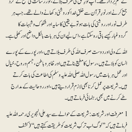
کے علَم بردار تھے۔ آپ نورِ حق کی طرف بلانے، نور رسالت کی شمع کے گرد
جمع کرنے اور نورِ قرآن سے خلق ِ خدا کو روشنی دکھانے والے تھے۔ جب ہر
طرف نور اور روشنی کی بات ہو تو بے یقینی کا سایہ اور شکوک وشبہات کا
گردوغبار کیسے باقی رہ سکتا ہے، اس لیے ان کی ہر بات بالکل واضح اور کھلی ہے۔
اللہ کے ولی اور دوست صرف اللہ کی طرف بلاتے ہیں، اور پورے کے پورے
انسان کو بلاتے ہیں، رسول کا مطیع بناتے ہیں اور ظاہر وباطن، جسم وروح، خیال
اور عمل ہر بات میں رسول اللہ صلی اللہ علیہ وسلم کی اطاعت کی بات کرتے
ہیں۔شریعت پر عمل کرنا بھی لازم قرار دیتے ہیں، اور روحانیت کے مدارج
طے کرنے میں بھی رہنمائی فرماتے ہیں۔
l معرفت اور شریعت: شریعت کے حوالے سے سید علی الہجویری رحمہ اللہ علیہ
فرماتے ہیں کہ ’’لوگ اب ترکِ شریعت کو طریقت کہتے ہیں‘‘(کشف