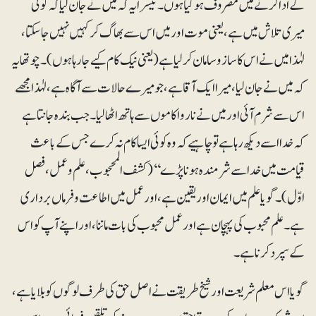
کے ادا کرنے میں مصروف ہو گیا ہوں۔ تیسرا یہ کہ میں نے جان لیا کہ کوئی
میری تلاش میں ہے، یعنی موت اور میں اس سے بھاگ کر کہیں نہیں جاسکتا،
لہٰذا میں نے اس کا سازو سامان کرلیا ہے (یعنی نیک کام کیے جارہا ہوں)۔ چوتھا یہ
کہ میں نے جان لیا ، میرا ایک آقا ہے، جو میرے حالات سے آگاہ ہے، لہٰذا مجھے
اس سے شرم آئی اور میں نے ناروا کاموں سے ہاتھ اٹھا لیا۔ جب بندہ جانتا ہے
کہ خدا اسے دیکھ رہا ہے تو چاہیے کہ وہ کوئی ایسا کام نہ کرے جس کے باعث
قیامت میں خدا سے شرمندہ ہونا پڑے‘‘ (کشف المحجوب، علم و عمل، فصل
اوّل)۔ گویا علم میں ایمان اور یقین ہے، اور عمل میں اطاعت وفرماں برداری
ہے۔ علم محبوب کی پہچان ہے اور عمل محبوب کی بات ماننا، اور اپنے آپ کو اس
کے سپرد کرنا ہے۔
گویا اس معلم شریعت اور شیخ طریقت نے اصل حق کی طرف لوگوں کو بلایا ہے،