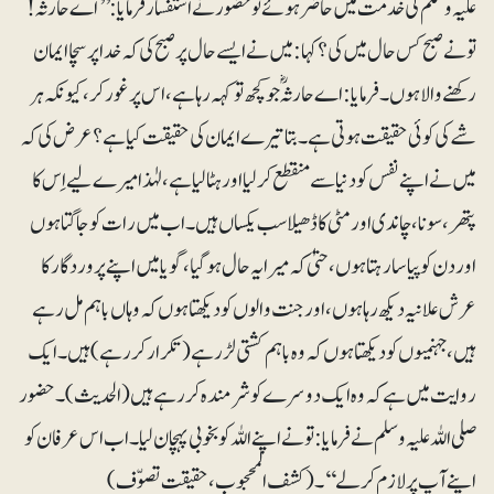
علیہ وسلم کی خدمت میں حاضر ہوئے تو حضوؐر نے استفسار فرمایا: ’’اے حارثہ ؓ!
تونے صبح کس حال میں کی؟ کہا: میں نے ایسے حال پر صبح کی کہ خدا پر سچا ایمان
رکھنے والا ہوں۔ فرمایا: اے حارثہؓ جو کچھ تو کہہ رہا ہے، اس پر غور کر، کیونکہ ہر
شے کی کوئی حقیقت ہوتی ہے۔ بتا تیرے ایمان کی حقیقت کیا ہے؟ عرض کی کہ
میں نے اپنے نفس کو دنیا سے منقطع کرلیا اور ہٹا لیا ہے، لہٰذا میرے لیے اِس کا
پتھر، سونا، چاندی اور مٹی کا ڈھیلا سب یکساں ہیں۔ اب میں رات کو جاگتا ہوں
اور دن کو پیاسا رہتا ہوں، حتیٰ کہ میرا یہ حال ہوگیا، گویا میں اپنے پروردگار کا
عرش علانیہ دیکھ رہا ہوں، اور جنت والوں کو دیکھتا ہوں کہ وہاں باہم مل رہے
ہیں، جہنمیوں کو دیکھتا ہوں کہ وہ باہم کشتی لڑ رہے (تکرار کر رہے ) ہیں۔ ایک
روایت میں ہے کہ وہ ایک دوسرے کو شرمندہ کررہے ہیں (الحدیث)۔ حضور
صلی اللہ علیہ وسلم نے فرمایا : تو نے اپنے اللہ کو بخوبی پہچان لیا۔ اب اس عرفان کو
اپنے آپ پر لازم کرلے‘‘۔ (کشف المحجوب، حقیقت تصوّف)