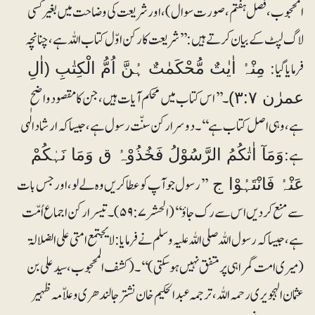
المحجوب، فصل ہفتم، صورت سوال)، اور شریعت کی وضاحت میں بغیر کسی
لاگ لپٹ کے بیان کرتے ہیں: ’’شریعت کا رکن اوّل کتاب اللہ ہے، چنانچہ
فرمایا گیا:
مِنْہُ اٰیٰتٌ مُّحْکَمٰتٌ ہُنَّ اُمُّ الْکِتٰبِ (اٰلِ
۔ ’’اس کتاب میں محکم آیات ہیں، جن کا مقصود واضح
عمرٰن ۳:۷)
ہے، وہی اصل کتاب ہے‘‘۔ دوسرا رکن سنّت رسول ہے، جیسا کہ ارشاد الٰہی
ہے:
وَمَآ اٰتٰکُمُ الرَّسُوْلُ فَخُذُوْہُ ق وَمَا نَہٰکُمْ
’’رسول جو آپ کو عطا کریں وہ لے لو، اور جس بات
عَنْہُ فَانْتَہُوْا ج
سے منع کردیں اس سے رک جاؤ‘‘ (الحشر ۵۹:۷)۔ تیسرا رکن اجماع اُمّت
ہے، جیسا کہ رسول اللہ صلی اللہ علیہ وسلم نے فرمایا: لا یجتمع امتی علی الضلالۃ
(میری امت گمراہی پر متفق نہیں ہوسکتی)‘‘۔ (کشف المحجوب، سید علی بن
عثمان الہجویری رحمہ اللہ ، ترجمہ عبدالحکیم خان نشتر جالندھری وعلاّمہ ظہیر