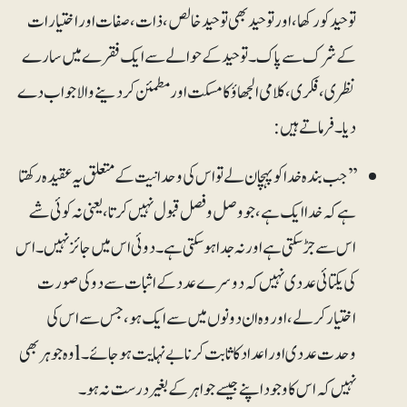
توحید کو رکھا، اور توحید بھی توحید خالص، ذات، صفات اور اختیارات
کے شرک سے پاک۔ توحید کے حوالے سے ایک فقرے میں سارے
نظری، فکری، کلامی الجھاؤ کا مسکت اور مطمئن کردینے والا جواب دے
دیا۔ فرماتے ہیں:
’’جب بندہ خدا کو پہچان لے تو اس کی وحدانیت کے متعلق یہ عقیدہ رکھتا
ہے کہ خدا ایک ہے، جو وصل وفصل قبول نہیں کرتا، یعنی نہ کوئی شے
اس سے جڑ سکتی ہے اور نہ جدا ہوسکتی ہے۔ دوئی اس میں جائز نہیں۔ اس
کی یکتائی عددی نہیں کہ دوسرے عدد کے اثبات سے دو کی صورت
اختیار کرلے، اور وہ ان دونوں میں سے ایک ہو، جس سے اس کی
وحدت عددی اور اعداد کا ثابت کرنا بے نہایت ہوجائے۔ lوہ جوہر بھی
نہیں کہ اس کا وجود اپنے جیسے جواہر کے بغیر درست نہ ہو۔