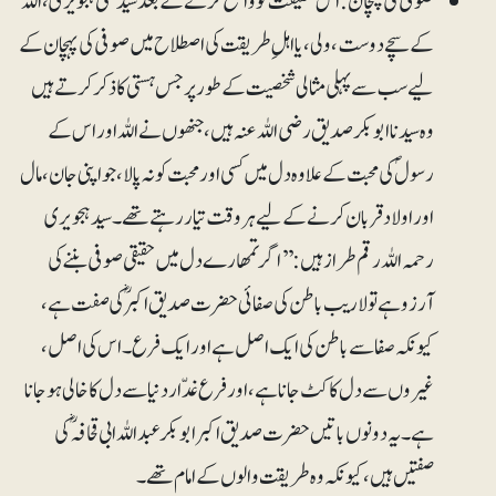
صوفی کی پھچان: اس حقیقت کو واضح کرنے کے بعد سید علی ہجویری، اللہ
کے سچے دوست، ولی، یا اہلِ طریقت کی اصطلاح میں صوفی کی پہچان کے
لیے سب سے پہلی مثالی شخصیت کے طور پر جس ہستی کا ذکر کرتے ہیں
وہ سیدنا ابوبکر صدیق رضی اللہ عنہ ہیں، جنھوں نے اللہ اور اس کے
رسولؐ کی محبت کے علاوہ دل میں کسی اور محبت کو نہ پالا، جو اپنی جان، مال
اور اولاد قربان کرنے کے لیے ہر وقت تیار رہتے تھے۔ سید ہجویری
رحمہ اللہ رقم طراز ہیں: ’’اگر تمھارے دل میں حقیقی صوفی بننے کی
آرزو ہے تو لاریب باطن کی صفائی حضرت صدیق اکبر ؓ کی صفت ہے،
کیونکہ صفا سے باطن کی ایک اصل ہے اور ایک فرع۔ اس کی اصل،
غیروں سے دل کا کٹ جانا ہے، اور فرع غدّار دنیا سے دل کا خالی ہوجانا
ہے۔ یہ دونوں باتیں حضرت صدیق اکبر ابوبکر عبداللہ ابی قحافہ ؓ کی
صفتیں ہیں، کیونکہ وہ طریقت والوں کے امام تھے۔