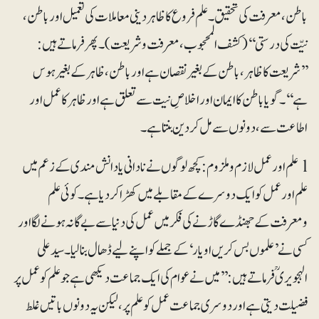
باطن، معرفت کی تحقیق۔ علم فروع کا ظاہر دینی معاملات کی تعمیل اور باطن،
نیّت کی درستی‘‘ (کشف المحجوب، معرفت وشریعت)۔ پھر فرماتے ہیں:
’’شریعت کا ظاہر ، باطن کے بغیر نقصان ہے اور باطن، ظاہر کے بغیر ہوس
ہے‘‘۔ گویا باطن کا ایمان اور اخلاصِ نیت سے تعلق ہے اور ظاہر کا عمل اور
اطاعت سے، دونوں سے مل کر دین بنتا ہے۔
l علم اور عمل لازم و ملزوم: کچھ لوگوں نے نادانی یا دانش مندی کے زعم میں
علم اور عمل کو ایک دوسرے کے مقابلے میں کھڑا کردیا ہے۔ کوئی علم
ومعرفت کے جھنڈے گاڑنے کی فکر میں عمل کی دنیا سے بے گانہ ہونے لگا اور
کسی نے ’علموں بس کریں او یار‘ کے جملے کو اپنے لیے ڈھال بنالیا۔ سید علی
الہجویریؒ فرماتے ہیں: ’’میں نے عوام کی ایک جماعت دیکھی ہے جو علم کو عمل پر
فضیلت دیتی ہے اور دوسری جماعت عمل کو علم پر، لیکن یہ دونوں باتیں غلط