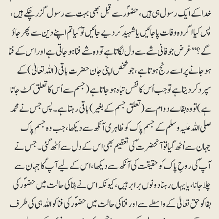
خدا کے ایک رسول ہی ہیں، حضوؐرسے قبل بھی بہت سے رسول گزر چکے ہیں،
پس کیا اگر وہ وفات پاجائیں یا شہید کردیے جائیں تو کیا تم اپنے دین سے پھر جاؤ
گے؟‘‘ غرض جو فانی شے سے دل لگاتا ہے تو وہ شے فنا ہوجاتی ہے اور اس کے فنا
ہوجانے پر اسے رنج ہوتا ہے، جو شخص اپنی جان حضرت باقی (اللہ تعالیٰ) کے
سپرد کردیتا ہے تو جب اُس کا نفس تباہ ہوجاتا ہے (جسم سے اُس کا تعلق کٹ جاتا
ہے) تو وہ بقاے دوام سے (تعلق جسم کے بغیر) باقی رہتا ہے۔ پس جس نے محمد
صلی اللہ علیہ وسلم کے جسم پاک کو ظاہری آنکھ سے دیکھا، جب وہ جسم پاک
جہان سے اُٹھ گیا تو آنحضرتؐ کی تعظیم بھی اس کے دل سے اُٹھ گئی۔ جس نے
آپؐ کی روحِ پاک کو حقیقت کی آنکھ سے دیکھا، اس کے لیے آپؐ کا جہان سے
چلا جانا، یا یہاں رہنا دونوں برابر ہیں، کیونکہ اس نے بقا کی حالت میں حضوؐر کی
بقا کو حق تعالیٰ کے واسطے سے اور فنا کی حالت میں حضوؐر کی فنا کو اللہ ہی کی طرف