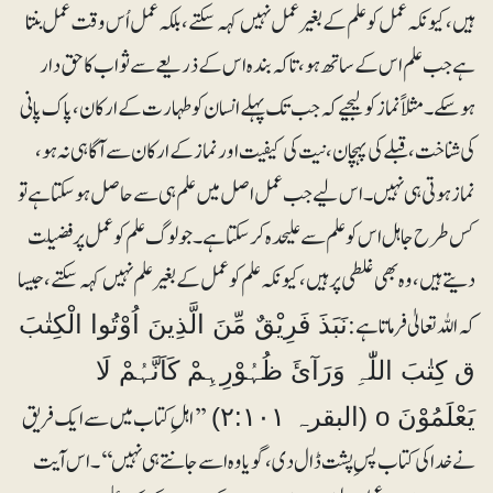
ہیں، کیونکہ عمل کو علم کے بغیر عمل نہیں کہہ سکتے، بلکہ عمل اُس وقت عمل بنتا
ہے جب علم اس کے ساتھ ہو،تا کہ بندہ اس کے ذریعے سے ثواب کا حق دار
ہوسکے۔ مثلاً نماز کو لیجیے کہ جب تک پہلے انسان کو طہارت کے ارکان، پاک پانی
کی شناخت، قبلے کی پہچان، نیت کی کیفیت اور نماز کے ارکان سے آگاہی نہ ہو،
نماز ہوتی ہی نہیں۔ اس لیے جب عمل اصل میں علم ہی سے حاصل ہوسکتا ہے تو
کس طرح جاہل اس کو علم سے علیحدہ کرسکتا ہے۔ جو لوگ علم کو عمل پر فضیلت
دیتے ہیں، وہ بھی غلطی پر ہیں، کیونکہ علم کو عمل کے بغیر علم نہیں کہہ سکتے، جیسا
کہ اللہ تعالیٰ فرماتا ہے:
نَبَذَ فَرِیْقٌ مِّنَ الَّذِینَ اُوْتُوا الْکِتٰبَ
ق کِتٰبَ اللّٰہِ وَرَآئَ ظُہُوْرِہِمْ کَاَنَّہُمْ لَا
’’اہلِ کتاب میں سے ایک فریق
یَعْلَمُوْنَ o (البقرہ ۲:۱۰۱)
نے خدا کی کتاب پسِ پشت ڈال دی ، گویا وہ اسے جانتے ہی نہیں‘‘۔ اس آیت