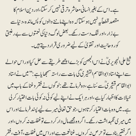
ہے۔ اس کے بغیر انسانی معاشرہ ترقی نہیں کرسکتا، اور دین اسلام کا
مقصد قطعاً یہ نہیں ہوسکتا کہ و ہ اپنے ماننے والوں کو پس ماندہ، دنیا سے
بے زار، اور تنگ دست رکھے۔ بعض لوگ دنیا کی نعمتوں سے بے رغبتی
کو روحانیت اور تقویٰ کے لیے ضروری قرار دیتے ہیں۔
شیخ علی الہجویریؒ نے اس الجھن کو بڑے اچھے طریقے سے حل کیا اور اس حوالے
سے اپنے استاد ابو القاسم القشیریؒ کی بات سے راستہ سمجھایا ہے:’’میں نے استاد
ابو القاسم قشیریؒ سے سُنا ہے، وہ فرماتے تھے: لوگوں نے فقروغنا کے باب میں
خیالات کا اظہار کیا ہے، اور ہر ایک نے اپنے لیے کوئی نہ کوئی بات اختیار کرلی
ہے۔ میں وہ بات اختیار کرتا ہوں، جو حق تعالیٰ میرے لیے پسند فرمائے اور اس
میں میری نگہداشت رکھے۔ اگر وہ مجھے مال دار کردے تو غفلت نہ کروں، اور
اگر فقیر بنا دے تو حرص نہ کروں۔ غنا نعمت ہے اور اس میں غفلت ، آفت، فقر