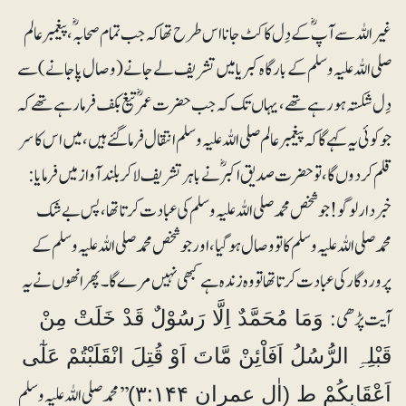
غیر اللہ سے آپؓ کے دِل کا کٹ جانا اس طرح تھا کہ جب تمام صحابہؓ، پیغمبر عالم
صلی اللہ علیہ وسلم کے بارگاہ کبریا میں تشریف لے جانے (وصال پاجانے) سے
دِل شکستہ ہو رہے تھے، یہاں تک کہ جب حضرت عمر ؓ تیغ بکف فرما رہے تھے کہ
جو کوئی یہ کہے گا کہ پیغمبر عالم صلی اللہ علیہ وسلم انتقال فرماگئے ہیں، میں اس کا سر
قلم کردوں گا، توحضرت صدیق اکبرؓ نے باہر تشریف لاکر بلند آواز میں فرمایا:
خبردار لوگو! جو شخص محمدصلی اللہ علیہ وسلم کی عبادت کرتا تھا، پس بے شک
محمدصلی اللہ علیہ وسلم کا تو وصال ہوگیا، اور جو شخص محمد صلی اللہ علیہ وسلم کے
پروردگار کی عبادت کرتا تھا تو وہ زندہ ہے کبھی نہیں مرے گا۔ پھر انھوں نے یہ
آیت پڑھی:
وَمَا مُحَمَّدٌ اِلَّا رَسُوْلٌ قَدْ خَلَتْ مِنْ
قَبْلِہِ الرُّسُلُ اَفَاْئِنْ مَّاتَ اَوْ قُتِلَ انْقَلَبْتُمْ عَلٰٓی
’’محمد صلی اللہ علیہ وسلم
اَعْقَابِکُمْ ط (اٰل عمران ۳:۱۴۴)