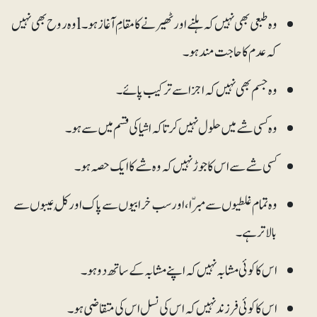
وہ طبعی بھی نہیں کہ ہلنے اور ٹھیرنے کا مقامِ آغاز ہو۔ lوہ روح بھی نہیں
کہ عدم کا حاجت مند ہو۔
وہ جسم بھی نہیں کہ اجزا سے ترکیب پائے۔
وہ کسی شے میں حلول نہیں کرتا کہ اشیا کی قسم میں سے ہو۔
کسی شے سے اس کا جوڑ نہیں کہ وہ شے کا ایک حصہ ہو۔
وہ تمام غلطیوں سے مبرّا ، اور سب خرابیوں سے پاک اور کُل عیبوں سے
بالاتر ہے۔
اس کا کوئی مشابہ نہیں کہ اپنے مشابہ کے ساتھ دو ہو۔
اس کا کوئی فرزند نہیں کہ اس کی نسل اس کی متقاضی ہو۔