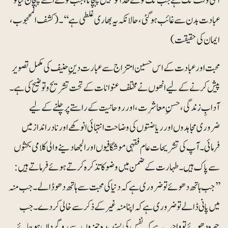
اسی وقت تک ہے جب تک تونے خدا کو نہیں پہچانا، جب تونے اسے پہچان لیا تو
عبادت بدن سے غائب ہوگئی، حالانکہ یہ بھاری غلطی ہے‘‘۔(کشف المحجوب،
ایمان کی حقیقت)
محبت اور عبادت کے اس حسین امتزاج سے عبارت دین ِحنیف کی مکمل تصویر
پیش کرنے کے لیے انھوں نے مختلف عنوانات کے تحت تشریح وتوضیح کی ہے۔
آدابِ زندگی، حسنِ معاشرت، اور روحانیت کے راستے پر چلنے کے لیے
ضروری مجاہدوں اور ریاضتوں کی وضاحت انتہائی انوکھے اور نادر انداز میں
فرمائی۔ آپ کی تشریحات عام فقہی موشگافیوں اور الجھا دینے والی کلامی بحثوں
سے پاک ہیں۔ طہارت کے ضمن میں وضو کاتذکرہ کرتے ہوئے فرماتے ہیں:
’’جب ہاتھ دھوئے تو ضروری ہے کہ دنیا کی محبت سے ہاتھ دھو ڈالے۔ جب منہ
میں پانی ڈالے تو ضروری ہے کہ اپنا منہ غیر کے ذکر سے خالی کردے۔ جب
چہرہ دھوئے تو واجب ہے کہ نفس کی پسندیدہ چیزوں سے روگرداں ہوجائے۔