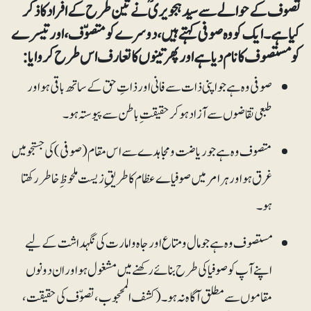
تصوف کے حوالے سے سید ہجویری ؒ نے تین طرح کے افراد کا ذکر
کیا ہے ۔ ایک کو وہ صوفی کہتے ہیں، دوسرے کو متصوّف، اور تیسرے
کو مستصوف کا نام دیا ہے اور پھر تینوں کا تعارف اس طرح کروایا:
صوفی وہ ہے جو اپنی ذات سے فانی اور ذاتِ حق کے ساتھ باقی ہو اور
طبعی تقاضوں سے آزاد ہو کر حقیقت ِ باطن سے پیوستہ ہو۔
متصوف وہ ہے جو ریاضت ومجاہدے سے اس مقام (صوفی)کی جستجو میں
غرق ہو اور ہر امر میں صوفیاے عظام کا طریقِ زیست ملحوظ ِ خاطر رکھتا
ہو۔
مستصوف وہ ہے جو مال ومتاع اور جاہ وامارت کی نگہداشت کے لیے
اپنے آپ کو صوفیا کی طرح بنائے رکھنے میں مشغول ہو اور ان دونوں
مقاموں سے مطلق آگاہ نہ ہو۔(کشف المحجوب، تصوّف کی حقیقت،