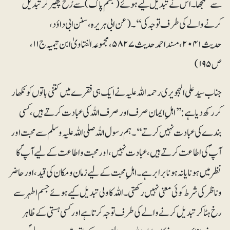
سے سمجھا۔ اس نے تبدیل کیے ہوئے (جسم پاک) سے رُخ پھیر کر تبدیل
کرنے والے کی طرف توجہ کی‘‘۔ (عن ابی ہریرہ، سنن ابی داؤد،
حدیث ۲۰۴۱، مسند احمد حدیث ۵۸۲۷، مجموعہ الفتاویٰ ابن تیمیہ ج۱۱،
ص۱۹۵)
جناب سید علی الہجویری رحمہ اللہ علیہ نے ایک ہی فقرے میں کتنی باتوں کو نکھار
کر رکھ دیا ہے: ’’اہلِ ایمان صرف اور صرف اللہ کی عبادت کرتے ہیں، کسی
بندے کی عبادت نہیں کرتے‘‘۔ ہم رسول اللہ صلی اللہ علیہ وسلم سے محبت اور
آپؐ کی اطاعت کرتے ہیں، عبادت نہیں، اور محبت واطاعت کے لیے آپؐ کا
نظر میں ہونا یا نہ ہونا برابر ہے۔ اہلِ محبت کے لیے زمان ومکان کی قید، اور حاضر
وناظر کی شرط کوئی معنی نہیں رکھتی۔ اللہ کا ولی تبدیل کیے ہوئے جسم اطہر سے
رخ ہٹا کر تبدیل کرنے والے کی طرف توجہ کرتا ہے اور کسی ہستی کے ظاہر