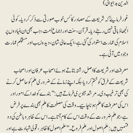
الدین بدایوانی)
غور فرمایئے کہ شریعت کے مصادر کا کس خوب صورتی سے ذکر کردیا۔ کوئی
الجھاؤ باقی نہیں رہنے دیا ۔ قرآن، سنت اور اجماع اُمت، جب بھی ان بنیادوں پر
اسلام کی عمارت استوار کی گئی ہے، ایک عالی شان، دیدہ زیب اور مستحکم عمارت
وجود میں آئی ہے۔
معرفت اور شریعت کا اصل رشتہ بتاتے ہوئے اصحاب عرفان اور اصحاب
شریعت کے فرق کو ختم کردیا، بلکہ اپنے زمانے کے ضروری علم کو حاصل کرنے
کی بھی ترغیب دی۔ مرشدہجویری فرماتے ہیں: ’’بندے کو خدا کے امور اور
اس کی معرفت کا علم ہونا چاہیے۔ وقت کی مصلحت کا علم بھی بندے پر فرض
ہے، جو علم ضرورت کے وقت اس کے کام آتا ہے۔ اس کے ظاہر وباطن کی دو
قسمیں ہیں: علم اصول اور علم فروع۔ ’’علم اصول کا ظاہر ،قولی شہادت ہے اور