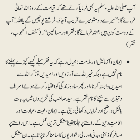
آپ صلی اللہ علیہ وسلم یہ بھی فرمایا کرتے تھے کہ قیامت کے روز اللہ تعالیٰ
فرمائے گا: ’’میرے دوستو میرے قریب آجاؤ۔ فرشتے پوچھیں گے یااللہ! آپ
کے دوست کون ہیں ؟ اللہ فرمائے گا: فقرا اور مساکین‘‘۔(کشف المحجوب،
فقر)
ایمان و آزمایش اور ملامت: خیال رہے کہ یہ فقر میلے کچیلے کپڑے پہننے کا
نام نہیں ہے، بلکہ غیر اللہ سے آرزویں اور امیدیں توڑ کر اللہ سے
امیدیں وابستہ کرنا، اور پھر سادہ زندگی کو اختیار کرتے ہوئے اسراف
وتبذیر سے بچنے کا نام فقر ہے۔ سید صاحب کی تحریروں میں یہ بات
بالکل واضح اور نمایاں دکھائی دیتی ہے۔ ایمان، محبت، عبادت اور
اقامتِ دین کے راستے پر چلنا یقینا مشکل ترین عمل ہے ۔ اس راستے پر
مسافر کو ذہنی، بدنی اور مالی دشواریوں کا سامنا کرنا پڑتا ہے۔ ان مشکل