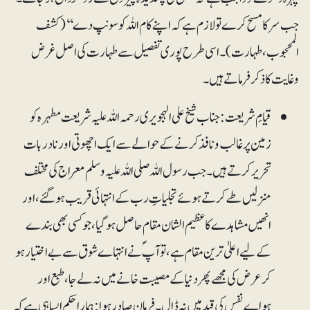
جب سر کا مسح کرے تو لازم ہے کہ اپنے کام اللہ کو سونپ دے‘‘ (کشف
المحجوب، طہارت)۔ اسی طرح پوری تفصیل سے طہارت کی اصل غرض
وغایت کا ذکر فرماتے ہیں۔
قیامِ شریعت: جناب شیخ علی الہجویری رحمہ اللہ علیہ شریعت مطہرہ کو
زمین پر غالب ونافذ کرنے کے حوالے سے ایک اچھوتی اور نادر بات
تحریر کرتے ہیں۔ جب رسول اللہ صلی اللہ علیہ وسلم معراج کی مختلف
منزلیں طے کرتے ہوئے تجلیاتِ رب کے انتہائی قریب ہوگئے، اور
انھیں مشاہدے کا عظیم الشان مقام حاصل ہوگیا، جو کسی بھی بندے
کے لیے اعلیٰ ترین مقام ہے، تو آپؐ نے انتہاے شوق سے بے اختیار ہو
کر عرض کی مجھے پھر دنیا کے مصیبت خانے میں نہ لے جا، طبع اور
ہواے نفس کی قید میں نہ ڈال۔ فرمان صادر ہوا: ہمارا حکم ایسا ہی ہے کہ