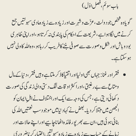
باب سوئم، فصل اوّل)
گویا وہ شخص جو دولت، عزّت وشہرت اور زیادہ سے زیادہ مادی سہولتیں جمع
کرنے میں لگا ہوا ہے، شریعت کے احکام کی پابندی نہ کرتا ہو، اور اپنی ظاہری
بودوباش اور شکل وصورت سے صوفی بننے کا فریب کر رہا ہو، وہ اللہ کا ولی نہیں
ہوسکتا ہے۔
فقر اور غنا: جہاں بھی اولیا اور اتقیا کا ذکر ملتا ہے وہیں فقر، دنیا کے مال
ومتاع سے بے رغبتی، اور اکثر اوقات تنگ دستی والی زندگی کی صورت
دکھائی دیتی ہے، جس کی وجہ سے ایک اور اختلاف نے اہلِ ایمان کو
الجھن میں مبتلا کردیا۔ بعض نے کہا دنیا میں موجود سب نعمتیں اللہ کی
بنائی ہوئی ہیں، ان سے بھرپور فائدہ اٹھانا چاہیے اور اپنے حالات اور
زمانے کے حساب سے زیادہ سے زیادہ سہولتیں اختیار کرنا ضروری