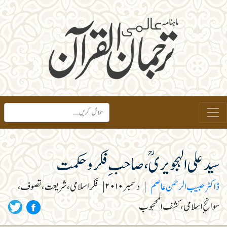
سید علی الہجویری ؒ، صاحب ِ فکروحکمت
ڈاکٹر حبیب الرحمن عاصم
|
دسمبر ۲۰۱۰
|
فکر اسلامی، شریعت، تصوف،
سوانحِ اسلامی، کشف المحجوب