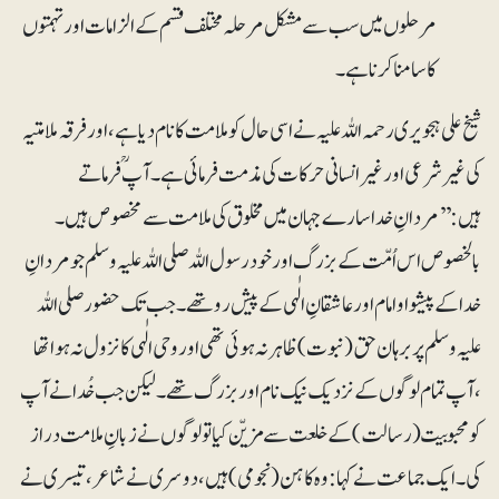
مرحلوں میں سب سے مشکل مرحلہ مختلف قسم کے الزامات اور تہمتوں
کا سامنا کرنا ہے۔
شیخ علی ہجویری رحمہ اللہ علیہ نے اسی حال کو ملامت کا نام دیا ہے، اور فرقہ ملامتیہ
کی غیرشرعی اور غیر انسانی حرکات کی مذمت فرمائی ہے۔ آپؒ فرماتے
ہیں:’’مردانِ خدا سارے جہان میں مخلوق کی ملامت سے مخصوص ہیں۔
بالخصوص اس اُمّت کے بزرگ اور خود رسول اللہ صلی اللہ علیہ وسلم جو مردانِ
خدا کے پیشوا وامام اور عاشقانِ الٰہی کے پیش رو تھے۔ جب تک حضور صلی اللہ
علیہ وسلم پر برہان حق (نبوت) ظاہر نہ ہوئی تھی اور وحی الٰہی کا نزول نہ ہوا تھا
،آپ تمام لوگوں کے نزدیک نیک نام اور بزرگ تھے۔ لیکن جب خُدا نے آپ
کو محبوبیت (رسالت)کے خلعت سے مزیّن کیا تو لوگوں نے زبانِ ملامت دراز
کی۔ ایک جماعت نے کہا: وہ کاہن (نجومی) ہیں، دوسری نے شاعر، تیسری نے