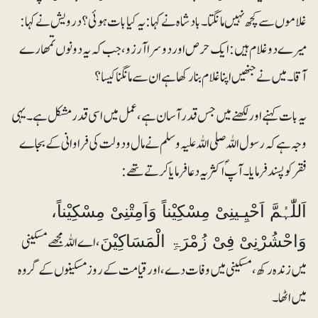
غلاموں سے کچھ نہیں مانگتا۔ بادشاہ نے کہا :یہ کیا بات ہوئی؟ درویش نے کہا:
میرے دو غلام ہیں: ایک حرص اور دوسرا آرزو، جب کہ یہ دونوں تمھارے
آقا ۔ میں نے جنھیں اپنا غلام بنارکھا ہے ان سے مانگنا کیسا؟
یہ بات کہنے اور لکھنے میں جس قدر آسان ہے، عمل میں اسی قدر مشکل ہے۔ یہی
وجہ ہے کہ رسول اللہ صلی اللہ علیہ وسلم نے مال ودولت کی فراوانی کے بجاے
فقر کو پسند فرمایا۔ آپؐ اکثر یہ دعا فرمایا کرتے تھے:
اَللّٰہُمَّ اَحْیِـینِیْ مِسْکِیْناً وَاَمِتْنِیْ مِسْکِیْناً،
، اے اللہ مجھے مسکینی
وَاحْشُرْنِیْ فِیْ زُمْرَۃِ الْمَسَاکِیْنَ
میں زندہ رکھ، مسکینی میں وفات دے، اور قیامت کے روز مسکینوں کے گروہ
میں اٹھا۔