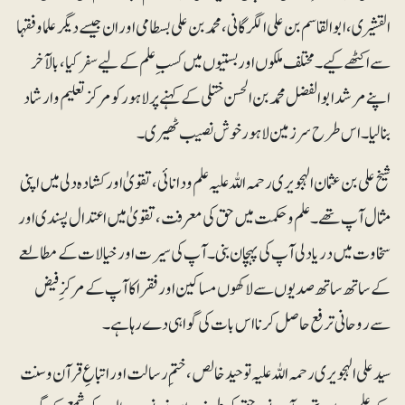
القشیری، ابو القاسم بن علی الگرگانی، محمد بن علی بسطامی اور ان جیسے دیگر علما وفقہا
سے اکٹھے کیے۔ مختلف ملکوں اور بستیوں میں کسبِ علم کے لیے سفر کیا، بالآخر
اپنے مرشد ابو الفضل محمد بن الحسن ختلی کے کہنے پر لاہور کو مرکز تعلیم وارشاد
بنالیا۔ اس طرح سرزمین لاہور خوش نصیب ٹھیری۔
شیخ علی بن عثمان الہجویری رحمہ اللہ علیہ علم ودانائی، تقویٰ اور کشادہ دلی میں اپنی
مثال آپ تھے۔ علم وحکمت میں حق کی معرفت، تقویٰ میں اعتدال پسندی اور
سخاوت میں دریا دلی آپ کی پہچان بنی۔آپ کی سیرت اور خیالات کے مطالعے
کے ساتھ ساتھ صدیوں سے لاکھوں مساکین اور فقرا کا آپ کے مرکزِ فیض
سے روحانی ترفع حاصل کرنا اس بات کی گواہی دے رہا ہے۔
سید علی الہجویری رحمہ اللہ علیہ توحید خالص، ختم ِ رسالت اور اتباعِ قرآن وسنت