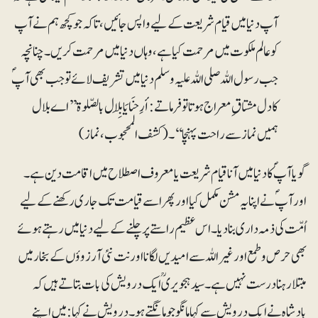
آپ دنیا میں قیام شریعت کے لیے واپس جائیں ، تاکہ جو کچھ ہم نے آپ
کو عالم ملکوت میں مرحمت کیا ہے، وہاں دنیا میں مرحمت کریں۔ چنانچہ
جب رسول اللہ صلی اللہ علیہ وسلم دنیا میں تشریف لائے تو جب بھی آپؐ
کا دل مشتاق ِ معراج ہوتا تو فرماتے:أرِحنَا یَابِلَال بالصّلوۃ ’’اے بلال
ہمیں نماز سے راحت پہنچا‘‘۔(کشف المحجوب، نماز)
گویا آپؐ کا دنیا میں آنا قیام شریعت یا معروف اصطلاح میں اقامت دین ہے۔
اور آپؐ نے اپنا یہ مشن مکمل کیا اور پھر اسے قیامت تک جاری رکھنے کے لیے
اُمّت کی ذمہ داری بنادیا۔ اس عظیم راستے پر چلنے کے لیے دنیا میں رہتے ہوئے
بھی حرص وطمع اور غیر اللہ سے امیدیں لگانا اور نت نئی آرزوؤں کے بخار میں
مبتلا رہنا درست نہیں ہے۔ سید ہجویریؒ ایک درویش کی بات بتاتے ہیں کہ
بادشاہ نے ایک درویش سے کہا مانگو جو مانگتے ہو۔ درویش نے کہا: میں اپنے