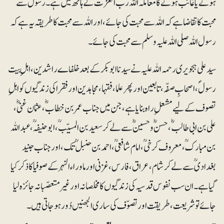
ہونے یا غائب ہونے کا معاملہ اللہ رب العزت کے ہاتھ میں ہے۔ رسولؐ سے
محبت کا تقاضا ہے کہ اللہ سے محبت کی جائے، اور اللہ سے محبت کا طریقہ یہ ہے کہ
رسول اللہ صلی اللہ علیہ وسلم سے محبت کی جائے۔
سید علی ہجویری رحمہ اللہ علیہ نے سیدنا ابوبکر کے بعد خلفاے راشدین، اہلِ بیت
رسولؐ ، اصحابِ صفّہ، تابعین اور پھر علما، فقہا ، مجاہدین اور فقرا کی زندگیوں کو اہلِ
تصوف کے لیے مشعلِ راہ بنایا ہے، جن میں جناب عمر بن خطابؓ، عثمان غنیؓ ،
علی بن ابی طالب ؓ ، حسنؓ و حسینؓ سے لے کر سعید بن المسیّب ؒ، ابو حنیفہؒ، عبداللہ
بن مبارکؒ ، معروف کرخیؒ، امام شافعیؒ، احمد بن حنبلؒ تک، اور جناب جنید
بغدادی ؒ سے لے کر شام، عراق، فارس، غزنی اور ماوراء النہر کے صوفیا کا ذکر کیا
گیا ہے۔ ان سب نفوس قدسیہ کی زندگیوں کا مخلصانہ اور غیر متعصّبانہ جائزہ لیا
جائے تو شریعت، طریقت اور تصوّف کی ساری الجھنیں دُور ہوجاتی ہیں۔