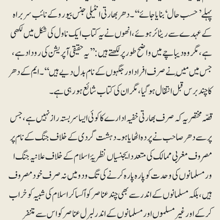
پہلے ’حسب حال‘ بنایا جائے‘‘۔ دھر بھارتی انٹیلی جنس بیورو کے نائب سربراہ
کے عہدے سے ریٹائر ہوئے، انھوں نے یہ کتاب ایک ناول کی شکل میں لکھی
ہے، مگر وہ دیباچے میں واضح طور پر لکھتے ہیں: ’’یہ حقیقی آپریشن کی روداد ہے،
جس میں مَیں نے صرف افراداور جگہوں کے نام بدل دیے ہیں‘‘ ۔ ایم کے دھر
کا چند برس قبل انتقال ہوگیا، مگر ان کی کتاب شائع ہورہی ہے۔
قصّہ مختصر یہ کہ صرف بھارتی خفیہ ادارے کا کوئی ایسا سربستہ راز نہیں ہے، جس
پر سے دھر صاحب نے پردہ اٹھایا ہو ۔ دہشت گردی کے خلاف جنگ کے نام پر
مصروف مغربی ممالک کی متعدد ایجنسیاں نظریۂ اسلام کے خلاف علانیہ جنگ ا
ور مسلمانوں کی وحدت کو پارہ پارہ کرنے کی تگ ودو میں نہ صرف خود مصروف
ہیں ، بلکہ مسلمانوں کے اندر سے بھی چند عناصر کو اُکسا کر اسلام کی شبیہ کو خراب
کرکے اور غیر مسلموں اور مسلمانوں کے اندر لبرل عناصر کو اس سے متنفر