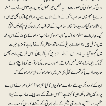
ہوئی کہ مولوی کی صورت والا یہ شخص غیر مختون کیوں ہے؟ اس نے جب مسٹر
رے یا ’مہم خان صاحب‘ کو لانے والے دلال سے یہ ماجرا پوچھا تو وہ بھی حیران و
پریشان ہوگیا اور سیدھا ’خان صاحب‘ کے تعاقب میں ان کی قیام گاہ تک پہنچ
گیا۔ وہاں اسے معلوم ہوا کہ یہ ’جید مولوی صاحب‘ تو علمائے دیوبندکے اس وفد
میں شامل ہیں، جو علمائے بریلی کے ساتھ مناظرہ کرنے آیا ہے تو مزید حیرت
میں گم ہوگیا۔ یہ بات اس نے علمائے بریلی کو جاکر بتائی۔ اس طرح یہ بات پھیل
گئی کہ دیوبندی، ختنہ نہیں کراتے۔ صورت حال کی نزاکت کو بھانپتے ہوئے
خان صاحب یا گوتم رے پہلی ہی بس میں سوار ہوکر دہلی فرار ہوگئے‘‘۔
ان کے بعد دیگر سیدھے سادے مولویوں کا کیا حشر ہوا؟ مسٹر دھر، نے اس سے
پردہ نہیں اٹھایا بلکہ ان کا کہنا ہے: ’’اس واقعے کے بعد چیف صاحب نے پہلا
حکم یہ دیا:’’آیندہ ایسے آپریشنز کے لیے بھرتی کیے گئے اہلکاروں کو سب سے