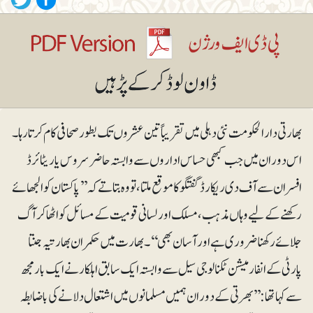
بھارتی دارالحکومت نئی دہلی میں تقریباً تین عشروں تک بطور صحافی کام کرتا رہا۔
اس دوران میں جب کبھی حساس اداروں سے وابستہ حاضر سروس یا ریٹائرڈ
افسران سے آف دی ریکارڈ گفتگو کا موقع ملتا ، تو وہ بتاتے کہ ’’پاکستان کو الجھا ئے
رکھنے کےلیے وہاں مذہب، مسلک اور لسانی قومیت کے مسائل کو اٹھا کر آگ
جلائے رکھنا ضروری ہے اور آسان بھی‘‘ ۔ بھارت میں حکمران بھارتیہ جنتا
پارٹی کے انفارمیشن ٹکنالوجی سیل سے وابستہ ایک سابق اہلکار نے ایک بار مجھ
سے کہا تھا: ’’بھرتی کے دوران ہمیں مسلمانوں میں اشتعال دلانے کی باضابطہ