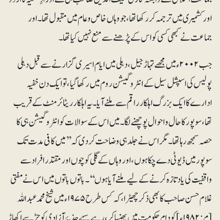
اور کشمیری میں ترجمہ کر رکھا تھا، جو وہاں خاص و عام میں مقبول تھا۔ اور
جماعت نے کبھی کسی کو اس کے پڑھنے سے منع نہیں کیا تھا۔
جب ۲۰۰۲ء میں مجھے تہاڑ جیل، دہلی میں ایام اسیر ی گزارنے سے قبل دہلی
پولیس کی اسپشل سیل کے انٹروگیشن روم میں رکھا گیا ، تو ایک دن خفیہ
ادارے کا ایک بزرگ اہلکار راقم سے ملنے آیا ۔ یہ اہلکار ریٹائرمنٹ کے قریب
تھا، سوپور کا حال و احوال پوچھنے لگا ۔ میں اس کے سوالات کو انٹروگیشن ہی کا
حصہ سمجھ رہا تھا ۔ مگر اس نے جلد ہی وضاحت کر دی کہ ’’میں کافی مدت تک
سوپور میں ڈیوٹی دے چکا ہوں، اور وہاں کے گلی کوچوں اور مقتدر افراد سے
واقفیت کی یاد تازہ کرنے کےلیے ملنے آیا ہوں‘‘۔ باتوں باتوں میں اس نے مفتی
غلام حسن صاحب کا بھی ذکر چھیڑا، کہ کس طرح ۱۹۷۵ء میں شیخ محمد عبداللہ
[م:۱۹۸۲ء]کو دام حکومت میں پھنسا کر،رہے سہے جذبۂ آزادی کو جڑسے اکھاڑ