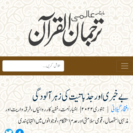
بے خبری اور جذباتیت کی زہرآلودگی
افتخار گیلانی
|
جنوری ۲۰۲۲
|
اخبار اُمت، خفیہ کارروائیاں، فرقہ واریت اور
مذہبی استحصال، قومی سلامتی اور عدم استحکام، نوجوانوں میں انتہا پسندی