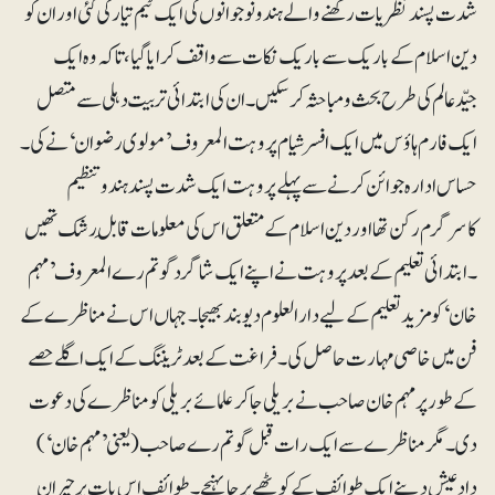
شدت پسند نظریات رکھنے والے ہندو نوجوانوں کی ایک ٹیم تیار کی گئی اور ان کو
دین اسلام کے باریک سے باریک نکات سے واقف کرایا گیا، تاکہ وہ ایک
جیّدعالم کی طرح بحث ومباحثہ کر سکیں ۔ ان کی ابتدائی تربیت دہلی سے متصل
ایک فارم ہاؤس میں ایک افسر شیام پروہت المعروف ’مولوی رضوان‘ نے کی ۔
حساس ادارہ جوائن کرنے سے پہلے پروہت ایک شدت پسند ہندو تنظیم
کاسرگرم رکن تھا اور دین اسلام کے متعلق اس کی معلومات قابلِ رشک تھیں
۔ ابتدائی تعلیم کے بعد پروہت نے اپنے ایک شاگردگوتم رے المعروف ’مہم
خان‘ کو مزید تعلیم کے لیے دارالعلوم دیوبند بھیجا ۔ جہاں اس نے مناظرے کے
فن میں خاصی مہارت حاصل کی۔ فراغت کے بعد ٹریننگ کے ایک اگلے حصے
کے طور پر مہم خان صاحب نے بریلی جاکر علمائے بریلی کو مناظرے کی دعوت
دی ۔ مگر مناظرے سے ایک رات قبل گوتم رے صاحب (یعنی ’مہم خان‘)
دادِعیش دینے ایک طوائف کے کوٹھے پر جاپہنچے۔ طوائف اس بات پر حیران