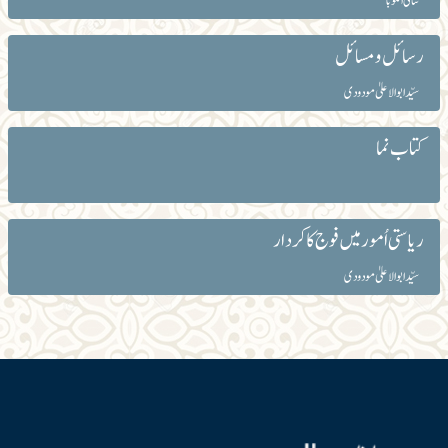
نتالی الکوبا
رسائل و مسائل
سیّد ابوالاعلیٰ مودودی
کتاب نما
ریاستی اُمور میں فوج کا کردار
سیّد ابوالاعلیٰ مودودی