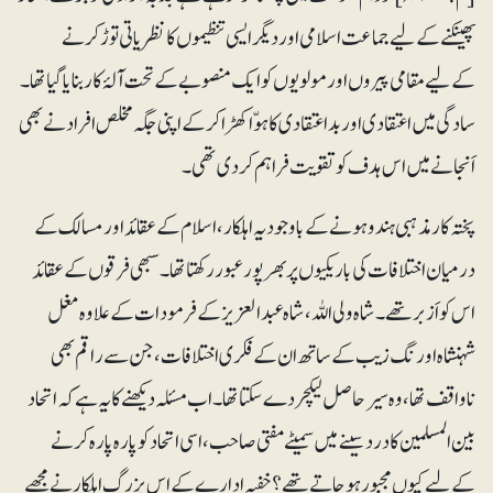
پھینکنے کےلیے جماعت اسلامی اور دیگر ایسی تنظیموں کا نظریاتی توڑ کرنے
کےلیے مقامی پیروں اور مولویوں کو ایک منصوبے کے تحت آلۂ کار بنایاگیا تھا۔
سادگی میں اعتقادی اور بداعتقادی کا ہوّا کھڑا کرکے اپنی جگہ مخلص افراد نے بھی
اَنجانے میں اس ہدف کو تقویت فراہم کردی تھی۔
پختہ کار مذہبی ہندو ہونے کے باوجود یہ اہلکار، اسلام کے عقائد اورمسالک کے
درمیان اختلافات کی باریکیوں پر بھرپور عبور رکھتا تھا ۔ سبھی فرقوں کے عقائد
اس کو اَزبر تھے ۔ شاہ ولی اللہ، شاہ عبدالعزیز کے فرمودات کے علاوہ مغل
شہنشاہ اورنگ زیب کے ساتھ ان کے فکری اختلافات، جن سے راقم بھی
ناواقف تھا،وہ سیرحاصل لیکچر دے سکتا تھا۔ اب مسئلہ دیکھنے کا یہ ہے کہ اتحاد
بین المسلمین کا درد سینے میں سمیٹے مفتی صاحب، اسی اتحاد کو پار ہ پارہ کرنے
کےلیے کیوں مجبور ہو جاتے تھے؟ خفیہ ادارے کے اس بزرگ اہلکار نے مجھے