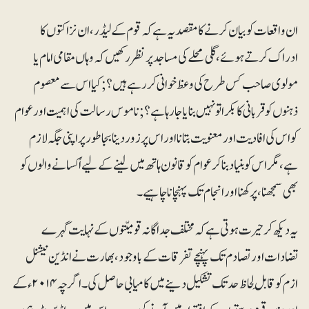
ان واقعات کو بیان کرنے کا مقصد یہ ہے کہ قوم کے لیڈر،ان نزاکتوں کا
ادراک کرتے ہوئے، گلی محلے کی مساجد پر نظر رکھیں کہ وہاں مقامی امام یا
مولوی صاحب کس طرح کی وعظ خوانی کررہے ہیں؟ ; کیا اس سے معصوم
ذہنوں کو قربانی کا بکرا تو نہیں بنایا جارہا ہے؟ ; ناموس رسالت کی اہمیت اور عوام
کو اس کی افادیت اور معنویت بتانا اور اس پر زور دینا بجاطور پر اپنی جگہ لازم
ہے، مگر اس کو بنیاد بناکر عوام کوقانون ہاتھ میں لینے کےلیے اُکسانے والوں کو
بھی سمجھنا،پرکھنا اور انجام تک پہنچانا چاہیے ۔
یہ دیکھ کر حیرت ہوتی ہے کہ مختلف جداگانہ قومیّتوں کے نہایت گہرے
تضادات اور تصادم تک پہنچے تفرقات کے باوجود، بھارت نے انڈین نیشنل
ازم کو قابلِ لحاظ حد تک تشکیل دینے میں کامیابی حاصل کی۔ اگرچہ ۲۰۱۴ء کے