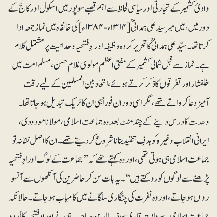
وادیٔ کشمیر کے تجارتی اور سیاسی لحاظ سے اہم قصبے سوپور میں اسکول اور کالج کے
دور میں ، میں میر سید علی ہمدانیؒ [۱۳۱۴ء-۱۳۸۴ء]کی خانقاہ میں نماز جمعہ ادا
کرتا تھا ۔ سیّد علی ہمدانیؒ کا تحریر کردہ وظیفہ اورادِ فتحیہ وحدانیت پر مشتمل کلام
ہے۔ نماز سے قبل شمالی کشمیر کے مفتی اعظم مولوی غلام حسن، مسلم امت میں
خلفشار اور تفرقوں کا ذکر کرتے ہوئے، اتحاد بین المسلمین کے لیے رقت
آمیزدعا کرواتے تھے ، مگر اسی دوران فوراً ہی ان کا ٹریک تبدیل ہو جاتا تھا ۔
وحدت کا درس دینے کے چند منٹ بعد وہ جماعت اسلامی، مولانا مودودی،
ایرانی انقلاب وغیرہ کو ہدفِ تنقید بنانا شروع کر دیتے تھے۔ ان کا اصل نشانہ تو
جماعت اسلامی ہی ہوتی تھی، اور وہ کہتے تھے کہ ’’جماعت کے لوگ اورادِ فتحیہ
پڑھنے سے لوگوں کو روکتے ہیں‘‘۔ یہ بات سن کر حاضرین کی آنکھوں سے آنسو
رواں ہوجاتے، اور وہ نفرت کی چنگاری سلگانے میں کامیاب ہوجاتے۔ حالانکہ
جماعت اسلامی سے وابستہ قاری سیف الدین صاحب ہی نے اورادِ فتحیہ کا اُردو