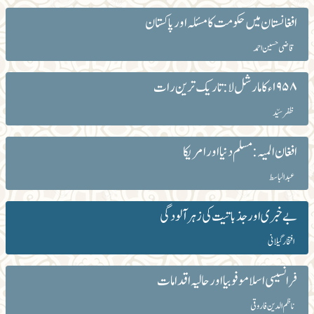
افغانستان میں حکومت کا مسئلہ اور پاکستان
قاضی حسین احمد
۱۹۵۸ء کا مارشل لا :تاریک ترین رات
ظفر سیّد
افغان المیہ: مسلم دنیا اور امریکا
عبدالباسط
بے خبری اور جذباتیت کی زہرآلودگی
افتخار گیلانی
فرانسیسی اسلاموفوبیا اور حالیہ اقدامات
ناظم الدین فاروقی