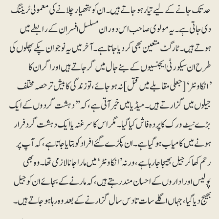
حد تک جانے کےلیے تیار ہوجاتے ہیں ۔ ان کو ہتھیار چلانے کی معمولی ٹریننگ
دی جاتی ہے ۔ یہ مولوی صاحب اس دوران مسلسل افسران کے رابطے میں
ہوتے ہیں ۔ ٹارگٹ متعین بھی کر دیا جاتا ہے ۔ آخر میں یہ نوجوان پکے پھلوں کی
طرح ان سیکورٹی ایجنسیوں کے بنے جال میں گر جاتے ہیں اور اگر ان کا
’انکاونٹر‘ [جعلی مقابلے میں قتل] نہ ہوجائے ، تو زندگی کا بیش تر حصہ مختلف
جیلوں میں گزار تے ہیں ۔ میڈیا میں خبر آتی ہے، کہ ’’دہشت گردوں کے ایک
بڑے نیٹ ورک کا پردہ فاش کیا گیا ۔ مگر اس کا سرغنہ یا ایک دہشت گرد فرار
ہونے میں کامیاب ہوگیا ہے ۔ ان پکڑے گئے افراد کو بتایا جاتا ہے، کہ آپ پر
رحم کھاکر جیل بھیجا جارہا ہے، ورنہ ’انکاونٹر‘ میں مارا جانا لازمی تھا ۔ وہ بھی
پولیس اور اداروں کے احسان مند رہتے ہیں ، کہ مارنے کے بجائے ان کو جیل
بھیج دیا گیا، جہا ں اگلے سات تا دس سال گزارنے کے بعد وہ رہا ہوجاتے ہیں ۔