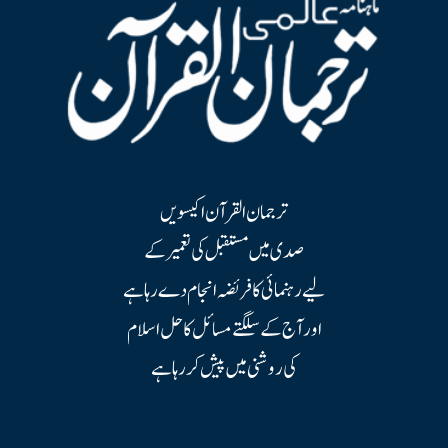
ترجمان القرآن اکیسویں
صدی میں مستقبل کی تعمیر کے
لیے رہنمائی کا فریضہ انجام دے رہا ہے
اور آج کے سلگتے مسائل کا حل اسلام
کی روشنی میں پیش کر رہا ہے