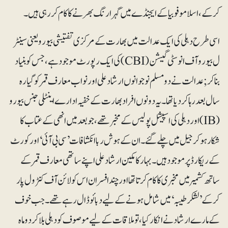
کرکے، اسلامو فوبیا کے ایجنڈے میں گہرا رنگ بھر نے کا کا م کررہی ہیں ۔
اسی طرح دہلی کی ایک عدالت میں بھارت کے مرکزی تفتیشی بیورو یعنی سینٹر
ل بیورو آف انوسٹی گیشن(CBI) کی ایک رپورٹ موجود ہے، جس کو بنیاد
بناکر ;عدالت نے دو مسلم نوجوانوں ارشاد علی اور نواب معارف قمر کو گیارہ
سال بعد رہا کردیاتھا ۔ یہ دونوں افرادبھارت کے خفیہ ادارے اینٹلی جنس بیورو
(IB) اور دہلی کی اسپیشل پولیس کے مخبر تھے، جو بعد میں انھی کے عتاب کا
شکار ہوکر جیل میں چلے گئے ۔ ان کے ہوش ربا انکشافات ’سی بی آئی‘ اور کورٹ
کے ریکارڈ پر موجود ہیں ۔ بہار کا مکین ارشاد علی اپنے ساتھی معارف قمر کے
ساتھ کشمیر میں مخبری کا کام کرتا تھا اور چند افسران اس کو لائن آف کنٹرول پار
کرکے ’لشکر طیبہ‘ میں شامل ہونے کےلیے دبائو ڈال رہے تھے ۔ جب خوف
کے مارے ارشاد نے انکار کیا، تو ملاقات کےلیے موصوف کودہلی بلاکردو ماہ