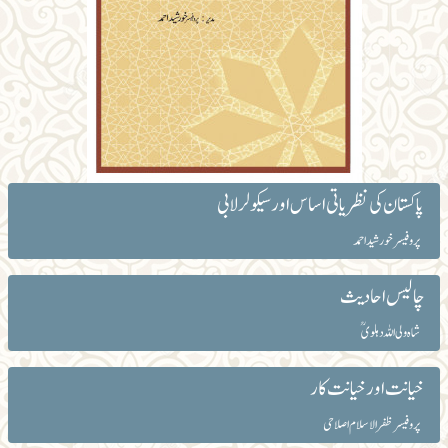
پاکستان کی نظریاتی اساس اور سیکولر لابی
پروفیسر خورشید احمد
چالیس احادیث
شاہ ولی اللہ دہلویؒ
خیانت اور خیانت کار
پروفیسر ظفر الاسلام اصلاحی