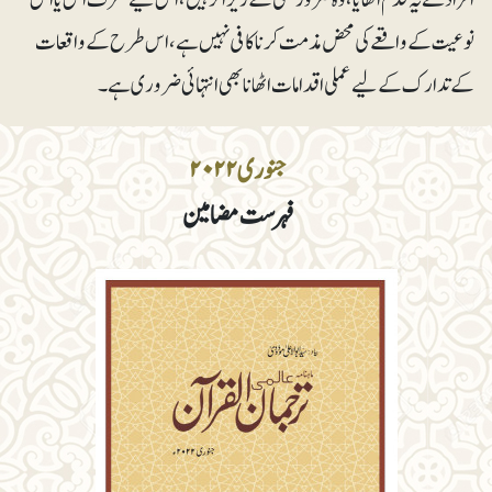
نوعیت کے واقعے کی محض مذمت کر نا کافی نہیں ہے، اس طرح کے واقعات
کے تدارک کےلیے عملی اقدامات اٹھانا بھی انتہائی ضروری ہے ۔
جنوری ۲۰۲۲
فہرست مضامین