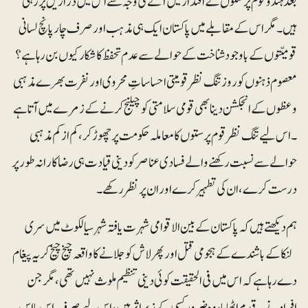
بعد ہندو قوم پرستوں کے اقتدار میں آنے کی وجہ سے اس میں دراڑیں پڑ رہی
ہیں۔ مگر اس کے مقابلے میں پاکستان ایک ہی مذہب اور صرف چارپانچ لسانی
قومیّتوں کے باوجود شناخت کے حوالے سے عدم تحفظ کا شکار کیوں بن رہا ہے؟
معصوم ذہنوں کو روز تنگ نظر قومیتی احساساتِ محروی اور نفرت بھرے مذہبی
وعظوں کے انجکشن دینا بھی قومی سلامتی کو چیلنج کرنے کے زمرے میں آتا ہے
۔ اس لیے تنگ نظرقوم پرستوں کا معاملہ حکومت پر چھوڑ کر، کم از کم مذہبی
حوالے سے نسبت رکھنے والے فسادی عناصر کو دینی قیادت ہی رضاکارانہ طور پر
درست کرے، ان کی تطہیر کرے اور ان پر نظررکھے۔
ہم دیکھتے ہیں کہ پاکستان کے بین الاقوامی شہرت یافتہ شہر سیالکوٹ میں سری
لنکا کے باشندے کے ہجومی قتل اور پھر لاش کو جلانے کا واقعہ چیخ چیخ کر یہ پیغام
دے رہا ہے کہ اس میں فی الحقیقت کوئی دینی تنظیم ملوث نہیں تھی، مگر جن
افراد نے یہ قدم اٹھایا، وہ ضرور کسی کے زیر اثر ہیں، اس لیے صرف اس یا اس