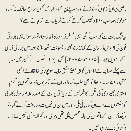
ماضی کی ا ن کڑیوں کو جوڑنے اور سوچنے پر مجبور کیا، کہ کس طرح اچانک مذکورہ
مولوی صاحب وعظ و نصیحت کرتے کرتے ٹریک سے اتر جاتے تھے؟
یہ الگ بات ہے کہ جب کشمیر میں عسکری دور کا آغاز ہوا، تو بارہمولہ میں بھارتی
فوج کی ۱۹ویں ڈویژن کے کمانڈر جوگندر جسونت سنگھ، (جو بعد میں بھارتی آرمی
کے ۲۱ویں چیف [۲۰۰۵ء- ۲۰۰۷ء]بھی بنے)۔ انھوں نے کشمیر میں سب
سے پہلے مساجد کے اماموں کوہی تختۂ مشق بنایا ۔ سوپور کی خانقاہ کے انھی
مشہور ۷۰سالہ واعظ کو بھی طلب کیا، اور ان کے جھریوں زدہ ہاتھوں پر گرم
استری پھیر دی گئی تھی ۔ کانگریس کے ریاستی یونٹ کے صدر غلام رسول کار کی
کوششوں سے جب ان کو رہائی ملی، اور میں ان کی خیریت دریافت کرنے گیا، تو
دیکھا کہ ان کے ہاتھوں کی جلد جھلس چکی تھی، چربی اور گوشت کی تہیں صاف
دکھائی دے رہی تھیں ۔