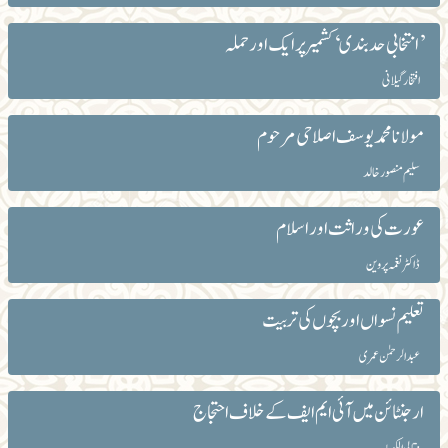
’انتخابی حد بندی‘کشمیر پر ایک اور حملہ
افتخار گیلانی
مولانا محمد یوسف اصلاحی مرحوم
سلیم منصور خالد
عورت کی وراثت اور اسلام
ڈاکٹر نغمہ پروین
تعلیم نسواں اور بچوں کی تربیت
عبدالرحمٰن عمری
ارجنٹائن میں آئی ایم ایف کے خلاف احتجاج