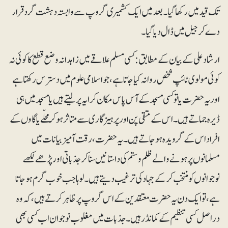
تک قید میں رکھا گیا۔ بعد میں ایک کشمیری گروپ سے وابستہ دہشت گرد قرار
دے کر جیل میں ڈال دیا گیا۔
ارشاد علی کے بیان کے مطابق: کسی مسلم علاقے میں زاہدانہ وضع قطع کا کوئی نہ
کوئی مولوی ٹائپ شخص روانہ کیا جاتا ہے، جو اسلامی علوم میں دسترس رکھتا ہے
اور یہ حضرت یا تو کسی مسجد کے آس پاس مکان کرایہ پر لیتے ہیں یا مسجد میں ہی
ڈیرہ جماتے ہیں ۔ اس کے متقی پن اور پرہیزگاری سے متاثر ہوکر محلّے یا گاوں کے
افراد اس کے گرویدہ ہوجاتے ہیں ۔ یہ حضرت، رقت آمیز بیانات میں
مسلمانوں پر ہونے والے ظلم و ستم کی داستانیں سناکر جذباتی اور پڑھے لکھے
نوجوانوں کو منتخب کرکے جہاد کی ترغیب دیتے ہیں ۔ لوہا جب خوب گرم ہوجاتا
ہے، تو ایک دن یہ حضرت معتقدین کے اس گروپ پر ظاہر کرتے ہیں ، کہ وہ
دراصل کسی تنظیم کے کمانڈر ہیں ۔ جذبات میں مغلوب نوجوان اب کسی بھی