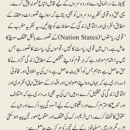
پھیلائے، رہنمائی دے اور دوسروں کے لیے قابل اتباع نمونہ پیش کرے۔
یہی حق دو قومی نظریہ دوسروں کو بھی دیتا ہے کہ وہ اپنے تصورات و عقائد کے
مطابق انفردی اور اجتماعی زندگی کے معاملات کو چلائیں۔ یہ نظریہ مغرب کے
’قومی ریاستوں‘ (Nation States) کے تصور سے بالکل مختلف سوچ کا
حامل ہے۔ اس میں قومی ریاست کا نہیں، قوموں کی ریاست کا تصور ہے جس
میں یہ اہتمام موجود ہے کہ ہر قوم کو اپنے تشخص کے مطابق زندگی گزارنے کا
حق حاصل ہے، تاہم جس کو اکثریت حاصل ہے، اس کی یہ اخلاقی اور قانونی
ذمہ داری ہے کہ جہاں وہ اپنے اصولوں اور اقدار کے مطابق اپنی انفرادی اور
اجتماعی زندگی کی تشکیل کرے، وہیں اس کی یہ بھی ذمہ داری ہے کہ اختلاف
اور تنوع کا احترام کرے اور اقلیتوں کے لیے آسودگی پیدا کرے اور ان کے
حقوق کا تحفظ کرے۔ اس فریم ورک کی مختلف اور متنوع صورتیں پیدا ہو سکتی
ہیں، مگر ان میں مسلمانوں کے لیے تین کو مرکزیت حاصل ہے: