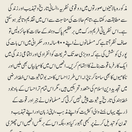
مذکورہ بالا تینوں صورتوں میں دو قومی نظریہ، انسانی تاریخ و تہذیب اور زندگی
سے مطابقت رکھتا ہے، تاہم حالات کی مناسبت سے اس میں تقدیم و تاخیر ہو سکتی
ہے۔ اس نظریاتی فریم ورک میں برعظیم پاک و ہند کے حالات کا جائزہ لیں تو
صاف نظر آتا ہے کہ مسلمانوں نے اپنے ۹۰۰ سالہ دور حکمرانی میں اس بات کی
پوری کوشش کی ہے کہ وہ بڑی حد تک شریعت کو انفرادی اور اجتماعی زندگی میں
ایک کار فرما قوت بنانے کا اہتمام کریں۔ انھیں اس میں کامیابیاں بھی ملیں اور
ناکامیوں کا بھی سامنا کرنا پڑا۔ اس طرز احساس کا منہ بولتا ثبوت اس خطۂ ارضی
میں تجدیدِ دین اسلام کی متعدد تحریکیں ہیں، مگر اس تمام تر احساس کے باوجود
خطۂ ہند کی تاریخ یہ ثبوت پیش نہیں کرتی کہ مسلمانوں نے جبر اور قوت کے
ذریعے یہاں بسنے والی اکثریت کو اپنے مذہب، اپنی زبان اور اپنے تہذیب و
تمدن کو تبدیل کرنے پر کبھی مجبور کیا ہو، بلکہ اس کے برعکس انھیں اس چھتری