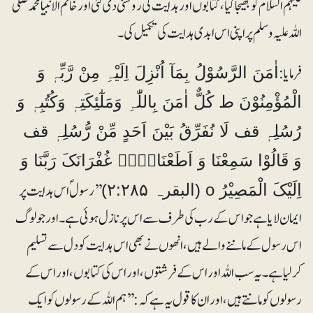
علیہم السلام کو بھیجا گیا، کتابوں اور ہدایت کی روشنی دی گئی اور خاتم الانبیا محمدصلی
اللہ علیہ وسلم پر اپنی اس ابدی ہدایت کی تکمیل کی۔
فرمایا:
اٰمَنَ الرَّسُوْلُ بِمَآ اُنْزِلَ اِلَیْہِ مِنْ رَّبِّہٖ وَ
الْمُؤْمِنُوْنَ ط کُلٌّ اٰمَنَ بِاللّٰہِ وَمَلٰٓئِکَتِہٖ وَکُتُبِہٖ وَ
رُسُلِہٖ قف لَا نُفَرِّقُ بَیْنَ اَحَدٍ مِّنْ رُّسُلِہٖ قف
وَ قَالُوْا سَمِعْنَا وَ اَطَعْنَا۝۰ۤۡ غُفْرَانَکَ رَبَّنَا وَ
’’رسولؐ اس ہدایت پر
اِلَیْکَ الْمَصِیْرُ o (البقرہ ۲:۲۸۵)
ایمان لایا ہے جو اس کے رب کی طرف سے اس پر نازل ہوئی ہے۔ اور جو لوگ
اس رسول کے ماننے والے ہیں، انھوں نے بھی اس ہدایت کو دل سے تسلیم
کرلیا ہے۔ یہ سب اللہ اور اس کے فرشتوں ، اور اس کی کتابوں، اور اس کے
رسولوں کو مانتے ہیں، اور ان کا قول یہ ہے کہ : ’’ہم اللہ کے رسولوں کو ایک