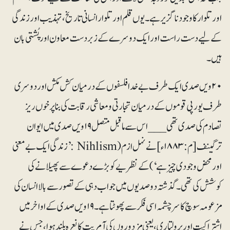
اور تلوار کا وجود ناگزیر ہے۔ یوں قلم اور تلوار انسانی تاریخ، تہذیب اور زندگی
کے لیے دست راست اور ایک دوسرے کے زبردست معاون اور پُشتی بان
ہیں۔
۲۰ویں صدی ایک طرف بے خدا فلسفوں کے درمیان کش مکش اور دوسری
طرف یورپی قوموں کے درمیان تجارتی و معاشی رقابت کی بنا پر خوں ریز
تصادم کی صدی تھی___ اس سے ماقبل متصل ۱۹ویں صدی میں ایوان
ترگینف [م:۱۸۸۳ء] نے نہل ازم ( Nihlism :’زندگی ایک بے معنی
اور محض وجودی چیز ہے‘) کے نظریے کو بڑے دعوے سے پھیلانے کی
کوشش کی تھی۔ گذشتہ دو صدیوں میں جواب دہی کے تصور سے بالا انسان کی
مزعومہ سوچ کا سرچشمہ اسی فکر سے پھوٹتا ہے۔ ۱۹ویں صدی کے اواخر میں
اشتراکیت اور پرولتاری، یعنی مزدوروں کی آمریت کا نعرہ بلند ہوا، جس نے