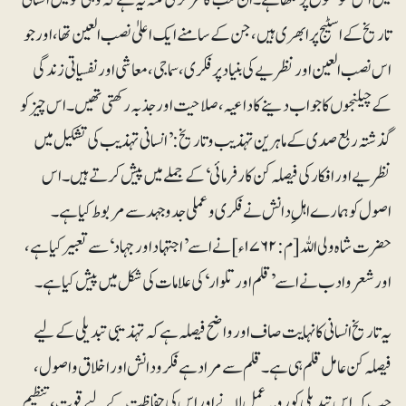
تاریخ کے اسٹیج پر ابھری ہیں، جن کے سامنے ایک اعلیٰ نصب العین تھا، اور جو
اس نصب العین اور نظریے کی بنیاد پر فکری، سماجی، معاشی اور نفسیاتی زندگی
کے چیلنجوں کا جواب دینے کا داعیہ، صلاحیت اور جذبہ رکھتی تھیں۔ اس چیز کو
گذشتہ ربع صدی کے ماہرین تہذیب و تاریخ: ’انسانی تہذیب کی تشکیل میں
نظریے اور افکار کی فیصلہ کن کار فرمائی‘ کے جملے میں پیش کرتے ہیں۔ اس
اصول کو ہمارے اہلِ دانش نے فکری و عملی جدوجہد سے مربوط کیا ہے۔
حضرت شاہ ولی اللہ [م:۱۷۶۲ء] نے اسے ’اجتہاد اور جہاد‘ سے تعبیر کیا ہے،
اور شعرو ادب نے اسے ’قلم اور تلوار‘ کی علامات کی شکل میں پیش کیا ہے۔
یہ تاریخ انسانی کا نہایت صاف اور واضح فیصلہ ہے کہ تہذیبی تبدیلی کے لیے
فیصلہ کن عامل قلم ہی ہے۔ قلم سے مراد ہے فکرو دانش اور اخلاق و اصول،
جب کہ اس تبدیلی کو روبہ عمل لانے اور اس کی حفاظت کے لیے قوت، تنظیم