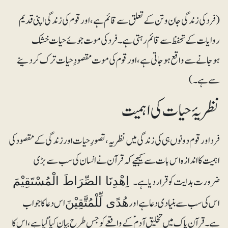
(فرد کی زندگی جان و تن کے تعلق سے قائم ہے، اور قوم کی زندگی اپنی قدیم
روایات کے تحفظ سے قائم رہتی ہے۔ فرد کی موت جوئے حیات خشک
ہوجانے سے واقع ہوجاتی ہے، اور قوم کی موت مقصودِ حیات ترک کردینے
سے ہے۔)
نظریۂ حیات کی اہمیت
فرد اور قوم دونوں ہی کی زندگی میں نظریہ، تصورِ حیات اورزندگی کے مقصود کی
اہمیت کا اندازہ اس بات سے کیجیے کہ قرآن نے انسان کی سب سے بڑی
ضرورت ہدایت کو قرار دیا ہے۔
اِھْدِنَا الصِّرَاطَ الْمُسْتَقِیْمَ
اس کی سب سے بنیادی دعا ہے اور
اس دعا کا جواب
ھُدًی لِّلْمُتَّقِیْنَ
ہے۔ قرآن پاک میں تخلیق آدم ؑکے واقعے کو جس طرح بیان کیا گیا ہے، اس کا