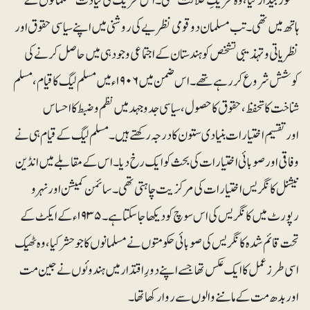
شعور بیدار کیا، وہ تحریکِ خلافت تھی۔ اس تحریک کی قیادت مسلمانوں کے
ہاتھ میں تھی۔ تب مسلمان دو قومی نظریے کی روشنی میں اپنے سیاسی حقوق اور
نظریاتی و تہذیبی تشخص کو ہندستان کے اجتماعی وجود ہی میں حاصل کرنے کی
کوشش شروع کررہے تھے۔ اس ضمن میں ۱۹۰۶ء میں مسلم لیگ کا قیام، مسلم
شناخت کا تحفظ، حقوق کا حصول، سیاسی جدوجہد میں نظم و ضبط کا احساس
اورتقسیم اختیارات بنیادی ستون کا درجہ رکھتے ہیں۔مسلم لیگ کے قیام ہی نے
وفاقی اور صوبائی اختیارات کی بحث کو ایک رخ دیا۔ اس کے مقابلے میں انڈین
نیشنل کانگریس اختیارات کی مرکزیت چاہتی تھی۔ سائمن کمیشن اور نہرو
رپورٹ میں کانگریس کی اس سوچ کو دیکھا جا سکتا ہے۔ ۱۹۳۵ء کے ایکٹ کے
تحت قائم شدہ کانگریس کی صوبائی حکومتوں نے مسلمانوں کا جو حشر کیا، وہ ٹھیک
اسی طرز عمل کا ایک عکس تھا جسے اپنے دورِ اقتدار میں ہندوئوں نے جین مت
اور بدھ مت کے ماننے والوں سے روا رکھا تھا۔