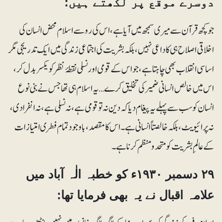
دوسرے موقع پر لکھتے ہیں:
جو کچھ قرآن سے میری سمجھ میں آیا ہے، اس کی رو سے اسلام محض انسان کی
اخلاقی اصلاح ہی کا داعی نہیں، بلکہ بشریت کی اجتماعی زندگی میں ایک تدریجی مگر
اساسی انقلاب بھی چاہتا ہے، جو اس کے قومی اور نسلی نقطۂ نظر کو یکسر بدل کر،
اس میں خالص انسانی ضمیر کی تخلیق کرے… یہ اسلام ہی تھا جس نے بنی نوع
انسان کو سب سے پہلے یہ پیغام دیا کہ دین نہ تو قومی ہے، نہ نسلی ہے، نہ انفرادی،
نہ پرائیویٹ، بلکہ خالصتاً انسانی ہے۔ اس کا مقصد، باوجود تمام فطری امتیازات
کے عالمِ بشریت کو متحد و منظم کرنا ہے۔
۲۹ دسمبر ۱۹۳۰ء کو خطبہ الٰہ آباد میں
علامہ اقبال نے یہ بھی فرمایا تھا: