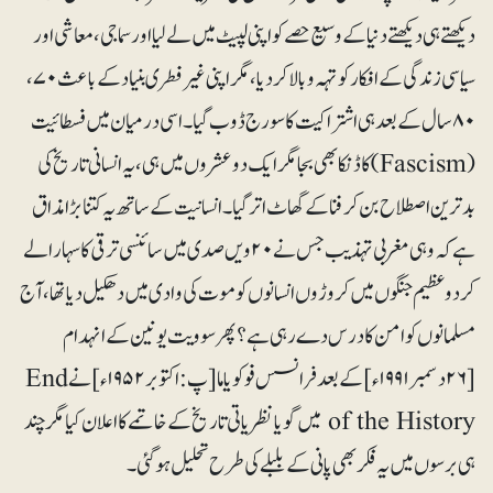
دیکھتے ہی دیکھتے دنیا کے وسیع حصے کو اپنی لپیٹ میں لے لیا اور سماجی، معاشی اور
سیاسی زندگی کے افکار کو تہہ وبالا کر دیا، مگر اپنی غیر فطری بنیاد کے باعث ۷۰،
۸۰ سال کے بعد ہی اشتراکیت کا سورج ڈوب گیا۔اسی درمیان میں فسطائیت
(Fascism) کا ڈنکا بھی بجا مگر ایک دوعشروں میں ہی، یہ انسانی تاریخ کی
بدترین اصطلاح بن کر فنا کے گھاٹ اتر گیا۔ انسانیت کے ساتھ یہ کتنا بڑا مذاق
ہے کہ وہی مغربی تہذیب جس نے ۲۰ویں صدی میں سائنسی ترقی کا سہارا لے
کر دو عظیم جنگوں میں کروڑوں انسانوں کو موت کی وادی میں دھکیل دیا تھا، آج
مسلمانوں کو امن کا درس دے رہی ہے؟ پھر سوویت یونین کے انہدام
[۲۶دسمبر۱۹۹۱ء] کے بعد فرانسس فوکویاما [پ:اکتوبر ۱۹۵۲ء] نے End
of the History میں گویا نظریاتی تاریخ کے خاتمے کا اعلان کیا مگر چند
ہی برسوں میں یہ فکر بھی پانی کے بلبلے کی طرح تحلیل ہوگئی۔