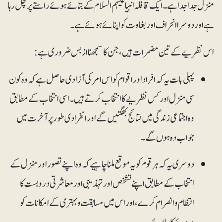
منزل جدا جدا ہے۔ ایک قافلہ انبیا علیہم السلام کے بتائے ہوئے راستے پر چل رہا
ہے اور دوسرا انحراف اور بغاوت کو اپنائے ہوئے ہے۔
اس نظریے کے تین مضمرات ہیں، جن کا سمجھنا از بس ضروری ہے:
پہلی بات یہ کہ افراد اور اقوام کو اس امر کی آزادی حاصل ہے کہ وہ کون
سی منزل اور کس نظریے کا انتخاب کرتے ہیں۔ اسی انتخاب کے مطابق
وہ اجتماعی زندگی میں نتائج بھگتیں گے اور انفرادی طور پر آخرت میں
جواب دہ ہوں گے۔
دوسری یہ کہ ہر قوم کو یہ موقع ملنا چاہیے کہ وہ اپنے تصور اور منزل کے
انتخاب کے مطابق اپنے تشخص اور تہذیبی اور معاشرتی دروبست کا
انتظام و انصرام کرے، اور اس میں مسابقت و بہتری کے امکانات کو