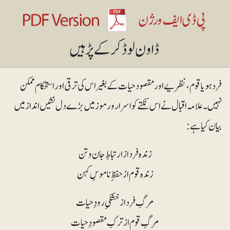
فرد ہو یا قوم، نظریے اور مقصود حیات کے بغیر اس کی ترقی اور استحکام ممکن
نہیں۔ علامہ اقبال نے اس نکتے کو اسرار و رموز میں بڑے دل نشیں انداز میں
بیان کیا ہے:
زندہ فرد از ارتباطِ جان و تن
زندہ قوم از حفظِ ناموسِ کہن
مرگِ فرد از خشکیِ رودِ حیات
مرگِ قوم از ترکِ مقصودِ حیات