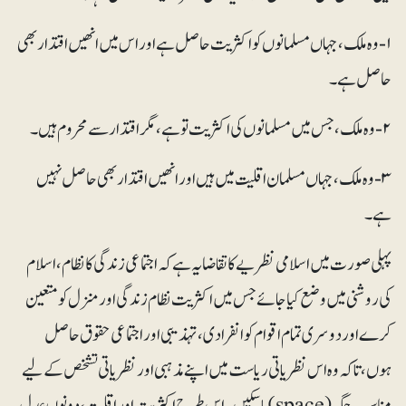
۱- وہ ملک، جہاں مسلمانوں کو اکثریت حاصل ہے اور اس میں انھیں اقتدار بھی
حاصل ہے۔
۲- وہ ملک، جس میں مسلمانوں کی اکثریت تو ہے، مگر اقتدار سے محروم ہیں۔
۳- وہ ملک، جہاں مسلمان اقلیت میں ہیں اورانھیں اقتدار بھی حاصل نہیں
ہے۔
پہلی صورت میں اسلامی نظریے کا تقاضا یہ ہے کہ اجتماعی زندگی کانظام، اسلام
کی روشنی میں وضع کیا جائے جس میں اکثریت نظام زندگی اور منزل کو متعین
کرے اور دوسری تمام اقوام کو انفرادی، تہذیبی اور اجتماعی حقوق حاصل
ہوں، تاکہ وہ اس نظریاتی ریاست میں اپنے مذہبی اور نظریاتی تشخص کے لیے
مناسب جگہ (space) پا سکیں۔ اس طرح اکثریت اور اقلیت، دونوں عدل