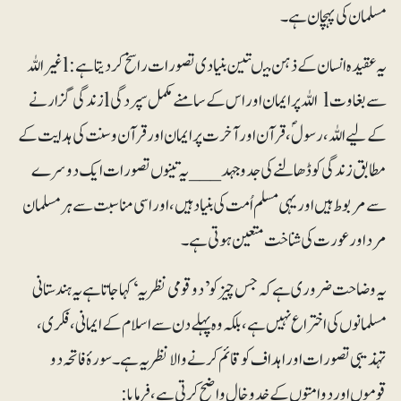
مسلمان کی پہچان ہے۔
یہ عقیدہ انسان کے ذہن میںتین بنیادی تصورات راسخ کر دیتا ہے: lغیر اللہ
سے بغاوتl اللہ پر ایمان اور اس کے سامنے مکمل سپردگیlزندگی گزارنے
کے لیے اللہ، رسولؐ، قرآن اور آخرت پر ایمان اور قرآن و سنت کی ہدایت کے
مطابق زندگی کو ڈھالنے کی جدوجہد ___ یہ تینوں تصورات ایک دوسرے
سے مربوط ہیں اور یہی مسلم اُمت کی بنیاد ہیں، اور اسی مناسبت سے ہر مسلمان
مرد اور عورت کی شناخت متعین ہوتی ہے۔
یہ وضاحت ضروری ہے کہ جس چیز کو ’دو قومی نظریہ‘ کہا جاتا ہے یہ ہندستانی
مسلمانوں کی اختراع نہیں ہے، بلکہ وہ پہلے دن سے اسلام کے ایمانی، فکری،
تہذیبی تصورات اور اہداف کو قائم کرنے والا نظریہ ہے۔ سورۂ فاتحہ دو
قوموں اور دوامتوں کے خدوخال واضح کرتی ہے، فرمایا: