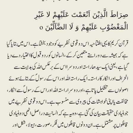
صِرَاطَ الَّذِیْنَ اَنْعَمْتَ عَلَیْھِمْ لا غَیْرِ
o
الْمَغْضُوْبِ عَلَیْھِمْ وَ لَا الضَّآلِّیْنَ
قرآن کریم کا یہی افتتاحیہ اس دو قومی نظریے کو وجود بخشتا ہے۔ اس میں بتایا گیا
ہے کہ ہمیشہ سے دوراستے متعین کرکے، انسانوں کو رد و قبول کا اختیار دے دیا
گیا ہے، یعنی ایک سیدھا راستہ اور دوسرا اس کے برعکس اللہ کی ہدایت سے
انحراف اور انکار کا راستہ۔ ایک راستہ اللہ اور اس کے رسولؐ کے بتائے ہوئے
اصولوں سے تشکیل پاتا ہے، اور دوسرا راستہ اللہ اور اس کے رسولؐ سے انکار،
مخالفت یا اپنی خواہشات کی پیروی سے منسوب ہے۔ اس دو قومی نظریے میں
جو بنیادی حقیقت بیان کی گئی ہے، وہ یہ ہے کہ انسانیت دراصل انھی دو بنیادی
قافلوں پر مشتمل ہے۔ ان دونوں قافلوں میں فکر، صورت، ہیولا، شکل اور