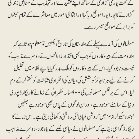
کے تحت پوری آزادی کے ساتھ اپنے عقیدے اور تہذیب کے مطابق زندگی
گزارنے کا پورا پورا موقع دیا گیا اور اجتماعی امور میں معاشرے کے تمام طبقوں
کو برابر کے مواقع میسر رہے۔
مسلمانوں کی آمد سے پہلے کے ہندستان کی تاریخ دیکھیں تو معلوم ہوتا ہے کہ
ہندومت کے پیرو کاروں کو جب بھی اقتدار ملا، انھوں نے دوسرے مذہب کو
نیست و نابود کیا۔ اس کے پیروکاروں کو ملک بدر کیا یا اپنے نظام میں تحلیل
کرنے کے لیے ہر ناجائز کوشش کی، یا ان کی انفرادی شناخت کو ختم کرکے دم
لیا۔ اس کے برعکس مسلمانوں کی ۹۰۰سالہ حکمرانی کے زمانے کا ریکارڈ پوری
دنیا کے سامنے موجود ہے، اور ان لوگوں کے پاس بھی موجود ہے جنھیں
’ہندوسیکولرازم‘ میں ’روشن خیالی‘ کی روشنی دکھائی دیتی ہے۔ اس زمانے کا
ریکارڈ گواہی دیتا ہے کہ مسلمانوں نے سیاسی غلبے کے باوجود، دوسرے مذاہب