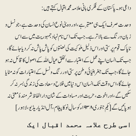
داعی ہو۔ پاکستان کے فکری بانی علامہ محمد اقبال کہتے ہیں:
وحدت صرف ایک ہی معتبر ہے، اور وہ بنی نوع انسان کی وحدت ہے، جو نسل و
زبان و رنگ سے بالاتر ہے۔ جب تک اس نام نہاد جمہوریت میں سے اس
ناپاک قوم پرستی اور اس ذلیل ملوکیت کی لعنتوں کو پاش پاش نہ کر دیا جائے گا،
جب تک انسان اپنے عمل کے اعتبار سے الخلق عیال اللہ کے اصول کا قائل نہ ہو
جائے گا، جب تک جغرافیائی وطن پرستی اور رنگ ونسل کے اعتبارات کو نہ مٹایا
جائے گا، اس وقت تک انسان اس دنیا میں فلاح و سعادت کی زندگی بسر نہ کر
سکیں گے، اور اخوت، حریت اورمساوات کے شان دار الفاظ شرمندۂ معنی نہ
ہو پائیں گے [یکم جنوری۱۹۳۸ء کو سالِ نو کا پیغام، آل انڈیا ریڈیو، لاہور]
اسی طرح علامہ محمد اقبال ایک