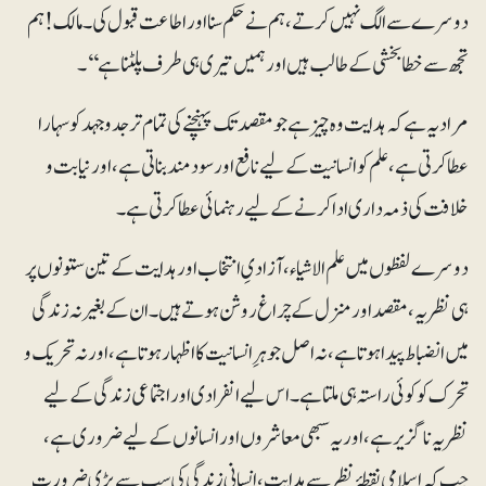
دوسرے سے الگ نہیں کرتے، ہم نے حکم سنا اور اطاعت قبول کی۔ مالک! ہم
تجھ سے خطابخشی کے طالب ہیں اور ہمیں تیری ہی طرف پلٹنا ہے‘‘۔
مرادیہ ہے کہ ہدایت وہ چیز ہے جو مقصد تک پہنچنے کی تمام تر جدوجہد کو سہارا
عطا کرتی ہے، علم کو انسانیت کے لیے نافع اور سودمند بناتی ہے، اور نیابت و
خلافت کی ذمہ داری ادا کرنے کے لیے رہنمائی عطا کرتی ہے۔
دوسرے لفظوں میں علم الاشیاء، آزادیِ انتخاب اور ہدایت کے تین ستونوں پر
ہی نظریہ، مقصد اور منزل کے چراغ روشن ہوتے ہیں۔ ان کے بغیر نہ زندگی
میں انضباط پیدا ہوتا ہے، نہ اصل جوہرِ انسانیت کا اظہار ہوتا ہے، اور نہ تحریک و
تحرک کو کوئی راستہ ہی ملتا ہے۔ اس لیے انفرادی اور اجتماعی زندگی کے لیے
نظریہ ناگزیر ہے، اور یہ سبھی معاشروں اور انسانوں کے لیے ضروری ہے،
جب کہ اسلامی نقطۂ نظر سے ہدایت، انسانی زندگی کی سب سے بڑی ضرورت