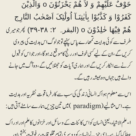
خَوْفٌ عَلَیْھِمْ وَ لاَ ھُمْ یَحْزَنُوْنَ o وَالَّذِیْنَ
کَفَرُوْا وَ کَذَّبُوْا بِاٰیٰتِنَـآ اُولٰٓئِکَ اَصْحٰبُ النَّارِج
پھر جو میری
ھُمْ فِیْھَا خٰلِدُوْنَ o (البقرہ ۲: ۳۸-۳۹)
طرف سے کوئی ہدایت تمھارے پاس پہنچے تو جو لوگ اس ہدایت کی پیروی
کریں گے، ان کے لیے کسی خوف اور رنج کا موقع نہ ہوگا، اور جو اس کو قبول
کرنے سے انکار کریں گے اور ہماری آیات کو جھٹلائیں گے، وہ آگ میں جانے
والے ہیں جہاں وہ ہمیشہ رہیں گے۔
اس سے معلوم ہوا کہ انسانی زندگی کی سب سے کارفرما قوت نظریہ اور ہدایت
ہے۔ اس مثالیے (paradigm ) میں تین چیزیں ہمارے سامنے آتی ہیں:
۱- علم الاشیاء، یعنی انسان کو اس کائنات کے وسائل اور خزانوں کا علم اور ادراک
عطا کیا گیا ہے۔ اسی چیز نے انسان کو دوسری تمام مخلوقات پر فوقیت بخشی اور