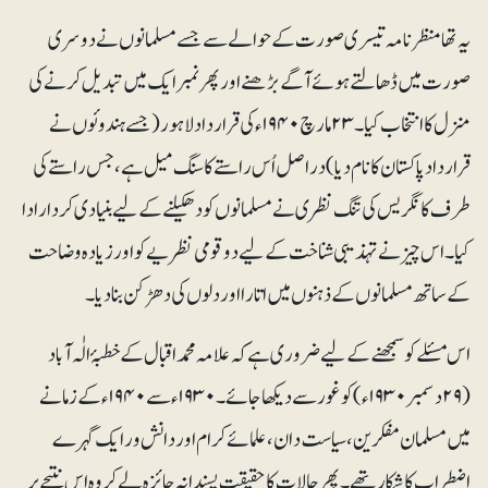
یہ تھا منظر نامہ تیسری صورت کے حوالے سے جسے مسلمانوں نے دوسری
صورت میں ڈھالتے ہوئے آگے بڑھنے اور پھر نمبر ایک میں تبدیل کرنے کی
منزل کا انتخاب کیا۔ ۲۳ مارچ ۱۹۴۰ء کی قرارداد لاہور (جسے ہندوئوں نے
قرارداد پاکستان کا نام دیا) دراصل اُس راستے کا سنگ میل ہے، جس راستے کی
طرف کانگریس کی تنگ نظری نے مسلمانوں کو دھکیلنے کے لیے بنیادی کردار ادا
کیا۔ اس چیزنے تہذیبی شناخت کے لیے دو قومی نظریے کو اور زیادہ وضاحت
کے ساتھ مسلمانوں کے ذہنوں میں اتارا اور دلوں کی دھڑکن بنادیا۔
اس مسئلے کو سمجھنے کے لیے ضروری ہے کہ علامہ محمد اقبال کے خطبۂ الٰہ آباد
(۲۹دسمبر ۱۹۳۰ء) کو غور سے دیکھا جائے۔ ۱۹۳۰ء سے ۱۹۴۰ء کے زمانے
میں مسلمان مفکرین، سیاست دان، علمائے کرام اور دانش ور ایک گہرے
اضطراب کا شکار تھے۔ پھر حالات کا حقیقت پسندانہ جائزہ لے کر وہ اس نتیجے پر