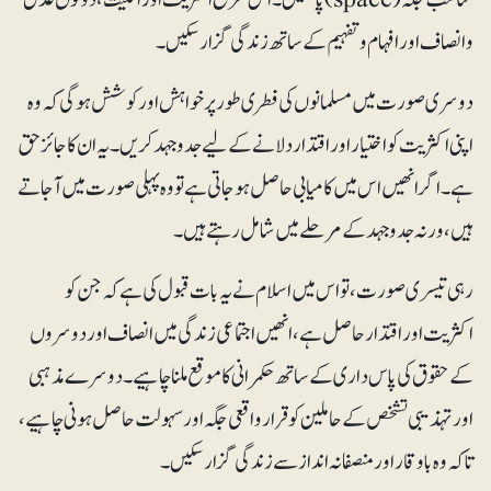
و انصاف اور افہام و تفہیم کے ساتھ زندگی گزار سکیں۔
دوسری صورت میں مسلمانوں کی فطری طور پر خواہش اور کوشش ہوگی کہ وہ
اپنی اکثریت کو اختیار اور اقتدار دلانے کے لیے جدوجہد کریں۔ یہ ان کاجائز حق
ہے۔ اگر انھیں اس میں کامیابی حاصل ہو جاتی ہے تو وہ پہلی صورت میں آ جاتے
ہیں، ورنہ جدوجہد کے مرحلے میں شامل رہتے ہیں۔
رہی تیسری صورت، تو اس میں اسلام نے یہ بات قبول کی ہے کہ جن کو
اکثریت اور اقتدار حاصل ہے، انھیں اجتماعی زندگی میں انصاف اور دوسروں
کے حقوق کی پاس داری کے ساتھ حکمرانی کا موقع ملنا چاہیے۔ دوسرے مذہبی
اور تہذیبی تشخص کے حاملین کو قرار واقعی جگہ اور سہولت حاصل ہونی چاہیے،
تاکہ وہ باوقار اور منصفانہ انداز سے زندگی گزار سکیں۔