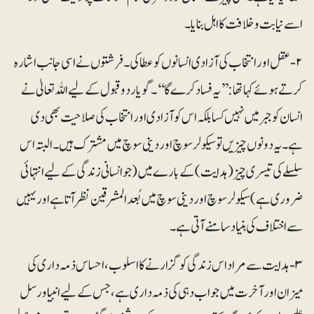
اسے نیابت و خلافت کا اہل بنایا۔
۲- عقل اور انتخاب کی آزادی انسانوں کو عطا کی۔ فرشتوں نے اسی جانب اشارہ
کرتے ہوئے کہا تھا: ’’یہ فساد کرے گا‘‘۔ گویا رد وقبول کے لیے اللہ تعالیٰ نے
انسان کوجبر میں نہیں کسا بلکہ اس کو آزادی اور انتخاب کی صلاحیت بھی دی
ہے۔ یہ دونوں چیزیں تو سیکولر سوچ اور دینی سوچ میں مشترک ہیں۔ البتہ اس
سلسلے کی تیسری چیز (ہدایت) کے بارے میں (جو انسانی زندگی کے لیے انتہائی
ضروری ہے) سیکولر سوچ اور دینی سوچ میں بُعدالمشرقین نظر آتا ہے اور یہیں
سے اختلاف کی بنیاد سامنے آتی ہے۔
۳- ہدایت سے مراد اس زندگی کو گزارنے کا اسلوب ، احساس ذمہ داری کی
میزان اور آخرت میں جواب دہی کی ذمہ داری ہے، جس کے لیے انبیاورسل