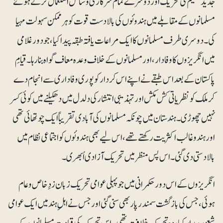
جدید تعلیم کی تحریک اور دوسرے تمام سرکاری وسائل استعمال کرتے ہوئے
مسلمانوں کے مقابلے میں ہندوئوں کی بالادست قوت کو ہرممکن سہولت مہیا
کی۔ دوسری طرف مسلمانوں کا ایک مراعات یافتہ طبقہ پیدا کیا، جو دور غلامی
میں انگریزوں کا وفادار، اور مسلمانوں کے خلاف وعدہ معاف گواہ بنا رہا۔ قیامِ
پاکستان کے بعد اس طبقے نے اپنے اس کردار کو پوری وفاداری سے انجام دے
کر ملک کو نظریاتی کش مکش اور تہذیبی انتشار کی دلدل میں دھکیلنے میں کوئی کسر
نہیں چھوڑی۔ہندستان میں چونکہ مسلمانوں کی آبادی تقریباً ایک چوتھائی تھی
اور ہندوغالب اکثریت رکھتے تھے، اس لیے بھی ہندوئوں کو اجتماعی نظام میں
بالادستی دی گئی۔ اس پس منظر میں تحریک آزادی اُبھری۔
انگریزوں کے اس دور حکمرانی میں جو پہلی عوامی تحریک زبان زدِ خاص و عام
ہوئی، جس کی بازگشت سمندر پار بھی سنی گئی اور جس نے اہلِ ہند میں ایک عوامی