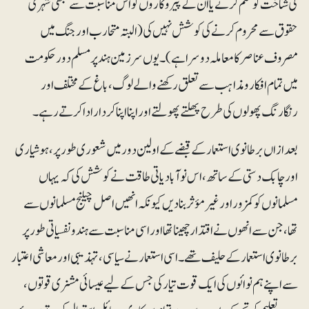
کی شناخت کو ختم کرنے یا ان کے پیروکاروں کو اس مناسبت سے کبھی شہری
حقوق سے محروم کرنے کی کوشش نہیں کی (البتہ متحارب اور جنگ میں
مصروف عناصر کا معاملہ دوسرا ہے)۔ یوں سرزمین ہند پر مسلم دور حکومت
میں تمام افکار و مذاہب سے تعلق رکھنے والے لوگ، باغ کے مختلف اور
رنگارنگ پھولوں کی طرح پھلتے پھولتے اور اپنا اپنا کردار ادا کرتے رہے۔
بعدازاں برطانوی استعمار کے قبضے کے اولین دور میں شعوری طور پر، ہوشیاری
اور چابک دستی کے ساتھ، اس نو آبادیاتی طاقت نے کوشش کی کہ یہاں
مسلمانوں کو کمزور اور غیر مؤثر بنادیں کیونکہ انھیں اصل چیلنج مسلمانوں سے
تھا، جن سے انھوں نے اقتدار چھینا تھا اور اسی مناسبت سے ہندو نفسیاتی طور پر
برطانوی استعمار کے حلیف تھے۔ اسی استعمار نے سیاسی، تہذیبی اور معاشی اعتبار
سے اپنے ہم نوائوں کی ایک قوت تیار کی جس کے لیے عیسائی مشنری قوتوں،