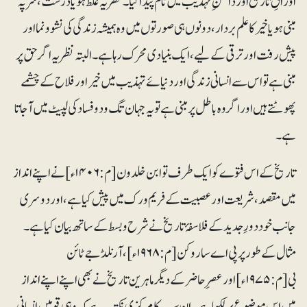
اوراقِ تاریخ اور دامنِ تہذیب میں نام پیدا کیا۔ نظریہ غلط ہو یا درست، شر پہ
مبنی ہو یا خیر کا علم بردار، دونوں ہی صورتوں میں وہ ہمیشہ زندگی کی نشوونما اور
پیش رفت اور ترقی کے لیے، ایک بنیادی محرک رہا ہے۔ البتہ نظریہ اگر حق پر
مبنی ہے تو اس سے انسانی زندگی اور دنیائے تہذیب میں خیر اور فلاح کے چشمے
پھوٹتے ہیں اور اگر وہ باطل پر مبنی ہے تو یہ جہان تگ و دو فساد کی لپیٹ میں آجاتا
ہے۔
تاریخ کے اس فتوے کو ایک طرف تو ابن خلدون[م:۱۴۰۶ء] نے اپنے انداز
میں مقصد، شریعت اور عصبیت کے فریم ورک میں پیش کیا ہے، اور دوسری
جانب خود دورِ جدید کے فلاسفۂ تاریخ نے شرح و بسط کے ساتھ بیان کیا ہے۔
مثال کے طور پر پی اے ساروکن [م:۱۹۶۸ء]، آرنلڈ جے ٹائن
بی[م:۱۹۷۵ء] اور عصرِ حاضر کے دیگر ماہرین تاریخ نے بھی اپنے اپنے انداز
میں اس موضوع پر لکھا ہے۔ ان سب کا مرکزی نکتہ یہ ہے کہ وہی قومیں انسانی