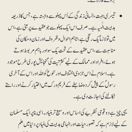
بروئے کار لائے۔
تیسری جہت، انسانی زندگی کے اُس پہلو سے وابستہ ہے، جس کا ذریعہ
ہدایت الٰہیہ ہے۔ صرف اس ایک پہلو سے جو عقیدے پر مبنی ہے، اس
میں تو لازماً یک رنگی ہے، تاہم احوال و ظروف اور زمان و مکان کی
مناسبت سے، اس عقیدے کے تحت یک سو اور باہم مربوط ہوتے
ہوئے، افراد اور ممالک کے لیے کثرتیت کی گنجایش پوری طرح موجود
ہے۔ اسلام نے اس جزوی اختلاف اور تنوع کو اللہ اور اس کے آخری
رسولؐ کے پیش کردہ ضابطے کے فریم ورک میں اختیار کرنے اور راستے
نکالنے کی اجازت دی ہے۔
یہی چیز ہے دوقومی نظریے کی اساس اور وسیع تر بنیاد۔ اسی بنا پر ایک مسلمان
کے لیے لازم ہے کہ تصور حیات اور الہامی ہدایت کی بنیاد پر دنیا میں علم