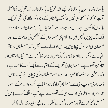
پاکستان میں نظریہ پاکستان کو سمجھے بغیر تحریک پاکستان اور اس تحریک کی اصل
قوتِ محرکہ کو سمجھا ہی نہیں جا سکتا۔ پاکستان کے وجود کو سمجھنے کی کنجی تحریک
پاکستان کا نظریہ ہے۔ اس مناسبت سے سمجھنا چاہیے کہ مسلمان اور اسلام دو
الگ الگ چیزیں نہیں ہیں۔ اسلام ہی مسلمانوں کے تشخص کی علامت ہے اور
مسلمان ہی اسلام کی پہچان ہیں۔ اس حوالے سے یہ نظریہ کہ’’ مسلمان ہونا تو
ٹھیک ہے، مگر اس کا اسلامی ہونا کوئی ضروری تقاضا نہیں ہے‘‘، ایک احمقانہ اور
تباہ کن تصور ہے۔ مسلمان اپنی تعریف کے اعتبار سے ایک اُمت کا حصہ ہے،
ایک مشن اور مقصد کا علَم بردار ہے، جسے مسلمانیت کی پہچان نے ایک خاص
ذمہ داری سونپ دی ہے۔ مسلمان گناہ گار ہو سکتا ہے، مگر وہ اسلام کے تصور
جزا و سزا، اور اُخروی جواب دہی کے تصور سے اپنے آپ کو الگ کرلے یا اس کی
مسلسل نفی کرے تو وہ مسلمان نہیں رہ سکتا۔ اس لیے عقیدہ ہی اول وا ٓخر