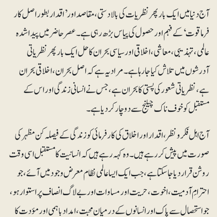
آج دنیا میں ایک بار پھر نظریات کی بالادستی، مقاصد اور ’اقدار بطور اصل کار
فرما قوت‘ کے فہم اور حصول کی پیاس بڑھ رہی ہے۔ عصر حاضر میں پیدا شدہ
عالمی، تہذیبی، معاشی، اخلاقی اور سیاسی بحران کا حل ایک بار پھر نظریاتی
آدرشوں میں تلاش کیا جا رہا ہے۔ مراد یہ ہے کہ اصل بحران، اخلاقی بحران
ہے، نظریاتی شعور کی پستی کا بحران ہے، جس نے انسانی زندگی اور اس کے
مستقبل کو خوف ناک چیلنج سے دو چار کر دیا ہے۔
آج اہل فکر ونظر، اقدار اور اخلاق کی کارفرمائی کو زندگی کے فیصلہ کن مظہر کی
صورت میں پیش کر رہے ہیں۔ وہ کہہ رہے ہیں کہ انسانیت کا مستقبل اسی وقت
روشن قرار دیا جاسکتا ہے، جب ایک ایسا عالمی نظام معرض وجود میں آئے، جو
احترامِ آدمیت، اخوت، حریت اور مساوات اور بے لاگ انصاف پر استوار ہو،
جو استحصال سے پاک اور انسانوں کے درمیان محبت، امداد باہمی اور مؤدت کا