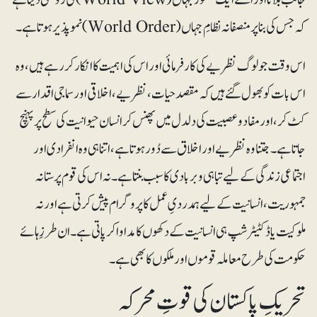
کہ جس کی بنا پر منصفانہ نظامِ جہاں (World Order) نموپذیر ہوتا ہے۔
اس وقت جو لوگ نظریے کی کار فرمائی اور اس کی اہمیت کا انکار کر رہے ہیں، وہ
اس بات کو بھول گئے ہیں کہ مقصد حیات، نظریے، اخلاقی اور سماجی اقدار سے
کٹ کر، اور مفاد وعصبیت کی دلدل میں پھنس کر انسان حیوانیت کی سطح پر پہنچ
جاتا ہے۔ جتنا وہ نظریے اور اخلاق سے دُور ہوتا ہے، اتنا ہی وہ انفرادی اور
اجتماعی زندگی کے لیے تباہی وبربادی کا سبب بنتا ہے۔نہ اس کی قوم پرستانہ
جمہوریت، انسانیت کے لیے ہمدردیِ عمل کا پروگرام پیش کرتی ہے اور نہ
ملوکیت یا ڈکٹیٹرشپ ہی انسانیت کے دکھوں کا مداوا کر پاتی ہے۔ ان طرزِ ہائے
حکومت کی طرح معاملہ قوموں اور ملکوں کا بھی ہے۔
تحریکِ پاکستان کی قوتِ محرکہ