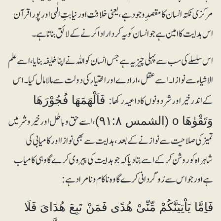
مرکزی نکتہ انسان کا مقصدِ وجود ہے، یعنی خلافت اور نیابتِ الٰہی اور پورا قرآن
اس ہدایت کا امین ہے جو انسان کو یہ کردار ادا کرنے کے لائق بناتا ہے۔
اس سلسلے کی سب سے پہلی چیز یہ ہے جس انسان کو اللہ نے اپنا خلیفہ بنایا، اسے علم
الاشیاء سے نوازا۔ اسے عقل، ارادے اور اختیار کی دولت سے مالا مال کیا۔ اس
کے اندر خیر اور شر دونوں کا داعیہ رکھا:
فَاَلْھَمَھَا فُجُوْرَھَا
، اسے حق و باطل اور خیروشر میں
وَتَقْوٰھَا o (الشمس ۹۱:۸)
تمیز کی صلاحیت سے نوازنے کے بعد، ہدایت سے بھی نوازا اور کامیابی کی
شاہراہ کو روشن کرکے اسے بتادیا کہ جو ہدایت کی پیروی کرے گا وہی کامیاب
ہے اور جو اس سے رُوگردانی کرے گا وہ ناکام و نامراد ہے:
فَاِمَّا یَاْتِیَنَّکُمْ مِّنِّیْ ھُدًی فَمَنْ تَبِعَ ھُدَایَ فَلَا