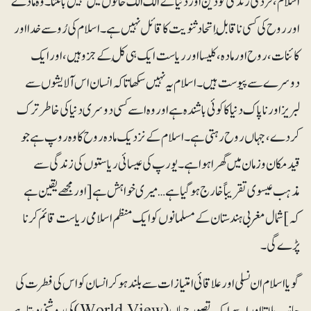
اسلام، فرد کی زندگی کو دین اور دنیا کے الگ الگ خانوں میں نہیں بانٹتا۔ وہ مادے
اور روح کی کسی ناقابلِ اتحاد ثنویت کا قائل نہیں ہے۔ اسلام کی رُو سے خدا اور
کائنات، روح اور مادہ، کلیسا اور ریاست ایک ہی کُل کے جزو ہیں، اور ایک
دوسرے سے پیوست ہیں۔ اسلام یہ نہیں سکھاتا کہ انسان اس آلایشوں سے
لبریز اور ناپاک دنیا کا کوئی باشندہ ہے اور وہ اسے کسی دوسری دنیا کی خاطر ترک
کردے، جہاں روح رہتی ہے۔ اسلام کے نزدیک مادہ روح کا وہ روپ ہے جو
قیدمکان و زمان میں گھرا ہوا ہے۔ یورپ کی عیسائی ریاستوں کی زندگی سے
مذہب عیسوی تقریباً خارج ہوگیا ہے… میری خواہش ہے [اور مجھے یقین ہے
کہ] شمال مغربی ہندستان کے مسلمانوں کو ایک منظم اسلامی ریاست قائم کرنا
پڑے گی۔
گویا اسلام ان نسلی اور علاقائی امتیازات سے بلند ہو کر انسان کو اس کی فطرت کی
جانب بلاتا اور اسے ایک تصور جہاں (World View) کی روشنی دیتا ہے