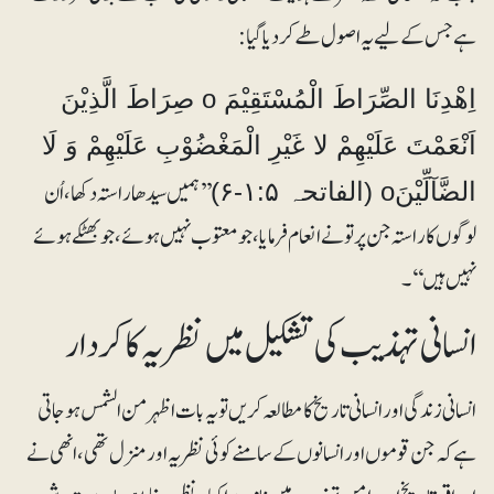
ہے جس کے لیے یہ اصول طے کر دیا گیا:
اِھْدِنَا الصِّرَاطَ الْمُسْتَقِیْمَ o صِرَاطَ الَّذِیْنَ
اَنْعَمْتَ عَلَیْھِمْ لا غَیْرِ الْمَغْضُوْبِ عَلَیْھِمْ وَ لَا
’’ہمیں سیدھا راستہ دکھا، اُن
الضَّآلِّیْنَo (الفاتحہ ۱:۵-۶)
لوگوں کا راستہ جن پر تو نے انعام فرمایا، جو معتوب نہیں ہوئے، جو بھٹکے ہوئے
نہیں ہیں‘‘۔
انسانی تہذیب کی تشکیل میں نظریہ کا کردار
انسانی زندگی اور انسانی تاریخ کا مطالعہ کریں تو یہ بات اظہر من الشمس ہوجاتی
ہے کہ جن قوموں اور انسانوں کے سامنے کوئی نظریہ اور منزل تھی، انھی نے