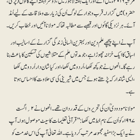
مرتبہ ۲۰۱۶ء میں آئے اور ایک ہفتہ لاہور میں، دوسرا ہفتہ اپنے گائوں (پرملی،
حضرو) میں گزارا۔ قرب و جوار کے لوگ اُن کی زیارت و ملاقات کے لیے اُمڈ
آئے۔ ہرنزدیکی گائوں اور قصبے سے مطالبہ تھا کہ مولانا آئیں اور خطاب کریں۔
آپ نے اپنے پیچھے علم دین اور بہترین انسانی زندگی گزارنے کے اسالیب اور
اسباق کا ایک خزانہ چھوڑا ہے، جو مدتوں علم کے متلاشیوں کی تسکین کا باعث بنا
رہے گا۔ انھوں نے جو کچھ لکھا، اُردو میں لکھا، اور کیا شان دار اُردو میں لکھا
،ایسی شاندارکہ پڑھتے ہوئے جس میں شیرینی کی سی حلاوت کا احساس ہوتا
ہے۔
مولانا مودودیؒ ان کی تحریروں کے قدردان تھے۔ انھوں نے ۲؍اگست
۱۹۶۷ء کو اُن کے نام خط میں لکھا: ’’قرآنی تعلیمات کا سیٹ موصول ہوا۔ آپ
نے یہ ایک بڑا مفید مجموعہ مرتب کر دیا ہے۔ اللہ تعالیٰ آپ کی اس خدمت کو