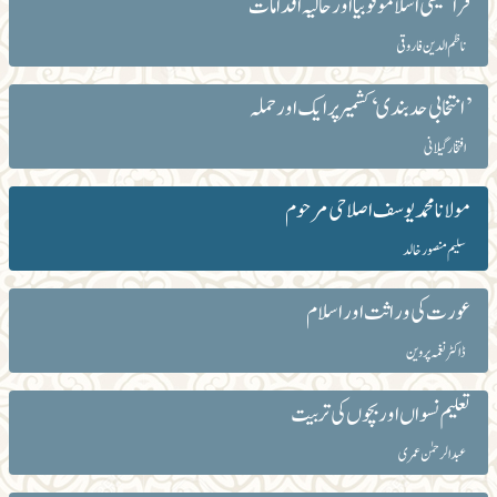
فرانسیسی اسلاموفوبیا اور حالیہ اقدامات
ناظم الدین فاروقی
’انتخابی حد بندی‘کشمیر پر ایک اور حملہ
افتخار گیلانی
مولانا محمد یوسف اصلاحی مرحوم
سلیم منصور خالد
عورت کی وراثت اور اسلام
ڈاکٹر نغمہ پروین
تعلیم نسواں اور بچوں کی تربیت
عبدالرحمٰن عمری