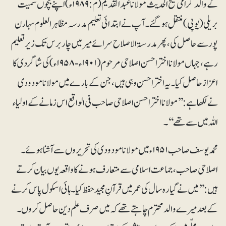
کے والد گرامی شیخ الحدیث مولانا عبدالقدیم (م:۱۹۸۹ء) اپنے بچوں سمیت
بریلی (یوپی) منتقل ہوگئے۔آپ نے ابتدائی تعلیم مدرسہ مظاہرالعلوم سہارن
پور سے حاصل کی، پھر مدرسۃ الاصلاح سرائے میر میں چار برس تک زیرتعلیم
رہے،جہاں مولانا اختر احسن اصلاحی مرحوم (۱۹۰۱ء-۱۹۵۸ء) کی شاگردی کا
اعزاز حاصل کیا۔ یہ اختر احسن وہی ہیں، جن کے بارے میں مولانامودودی
نے لکھا ہے: ’’مولانا اختر احسن اصلاحی صاحب فی الواقع اس زمانے کے اولیاء
اللہ میں سے تھے‘‘۔
محمد یوسف صاحب ۱۹۵۱ءمیں مولانا مودودی کی تحریروں سے آشنا ہوئے۔
اصلاحی صاحب، جماعت اسلامی سے متعارف ہونے کا واقعہ یوں بیان کرتے
ہیں: ’’میں نے گیارہ سال کی عمر میں قرآنِ مجید حفظ کیا۔ ہائی اسکول پاس کرنے
کے بعد میرے والدمحترم چاہتے تھے کہ میں صرف علم دین حاصل کروں۔