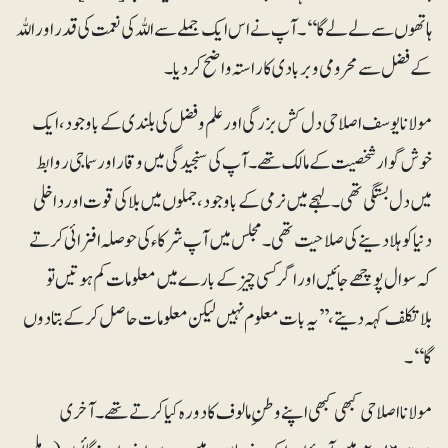
ہاتھوں سے لے لے گا‘‘۔ آپ نے اس ایک جملے سے اللہ کی نعمت کی قدر اور اللہ
کے فضل سے محرومی و بربادی کا راستہ واضح کر دیا۔
مولانا یوسف اصلاحی دل کش بزرگی اور علم و فضل کی بلندی کے باوجود، ایک
خوش گوار شخصیت کے مالک تھے۔ آپ کی سنجیدگی میں وقار اور سماجی روابط
میں دل بستگی تھی۔ لہجے میں نرمی کے باوجود، جملوں میں بلا کی قوت اور داخلی
دنیا کو ہلادینے کی صلاحیت تھی۔ مجلس میں آپ شرکاء کی حوصلہ افزائی کرتے
کہ سوال پوچھے جائیں اور اگر کسی چیز کے بارے میں معلومات کم ہوتیں تو
بلاتکلف کہہ دیتے، ’’یہ بات معلوم نہیں لیکن معلومات حاصل کرکے بتادوں
گا‘‘۔
مولانا اصلاحی کبھی کبھی اپنے وطنِ مالوف کا دورہ کیا کرتے تھے۔ آخری