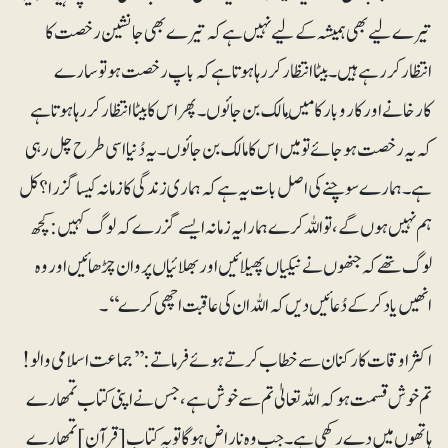
تیرے لیے بھی ہمیشہ کے لیے نہیں ہے کہ تیرے بھی جانشین رخصت کا
انتظار کر رہے ہیں۔بیٹا انتظار کر رہا ہوتا ہے کہ باپ رخصت ہو تو سارے
کارخانے اور کاروبار کا مَیں مالک بن جائوں۔ پھر اس کا بیٹا انتظار کر رہا ہوتا ہے
کہ یہ رخصت ہوجائے تو میں اس کا مالک بن جائوں۔ یہ دُنیا اسی طرح چل رہی
ہے۔ ہمارے سوچنے کی اصل بات یہ ہے کہ ہماری زندگی کا زمانہ کیسا گزرا؟ کل
ہم نہیں ہوں گے ، تو اللہ کرے ہمارا یہ زمانہ ایسے گزرے کہ لوگ کہیں: کچھ
لوگ تھے کہ جنھوں نے نیکیاں پھیلائیں اور بھلائیاں پروان چڑھائیں اور وہ
انھیں یاد کرکے دُعائیں دیں کہ اللہ ان کی عاقبت اچھی کرے‘‘۔
اکثر اوقات کارکنان سے خطاب کرتے ہوئے فرماتے: ’’جماعت اسلامی والو!
تم خوش قسمت ہو کہ اللہ تعالیٰ تم سے خوش ہے، جس نے اپنی کتاب تمھارے
ہاتھوں میں دے رکھی ہے۔ جب وہ ناراض ہوگا تو یہ کتاب [قرآن] تمھارے