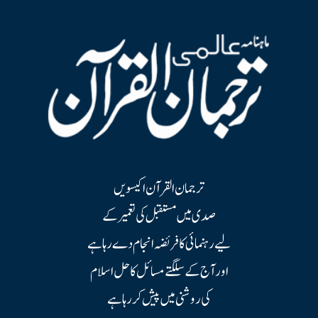
ترجمان القرآن اکیسویں
صدی میں مستقبل کی تعمیر کے
لیے رہنمائی کا فریضہ انجام دے رہا ہے
اور آج کے سلگتے مسائل کا حل اسلام
کی روشنی میں پیش کر رہا ہے