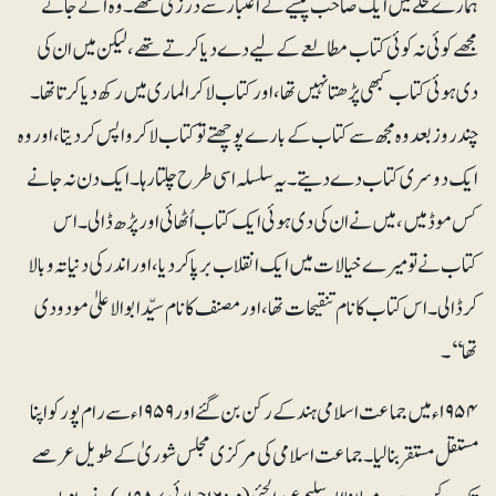
ہمارے محلّے میں ایک صاحب پیشے کے اعتبار سے درزی تھے۔ وہ آتے جاتے
مجھے کوئی نہ کوئی کتاب مطالعے کے لیے دے دیا کرتے تھے، لیکن میں ان کی
دی ہوئی کتاب کبھی پڑھتا نہیں تھا، اور کتاب لاکر الماری میں رکھ دیا کرتا تھا۔
چندروز بعد وہ مجھ سے کتاب کے بارے پوچھتے تو کتاب لاکر واپس کر دیتا، اور وہ
ایک دوسری کتاب دے دیتے۔ یہ سلسلہ اسی طرح چلتا رہا۔ ایک دن نہ جانے
کس موڈ میں، میں نے ان کی دی ہوئی ایک کتاب اُٹھائی اور پڑھ ڈالی۔ اس
کتاب نے تو میرے خیالات میں ایک انقلاب برپا کر دیا،اور اندر کی دنیا تہ و بالا
کرڈالی۔ اس کتاب کا نام تنقیحات تھا، اور مصنف کا نام سیّدابوالاعلیٰ مودودی
تھا‘‘۔
۱۹۵۴ء میں جماعت اسلامی ہند کے رکن بن گئے اور ۱۹۵۹ء سے رام پور کو اپنا
مستقل مستقر بنا لیا۔ جماعت اسلامی کی مرکزی مجلس شوریٰ کے طویل عرصے