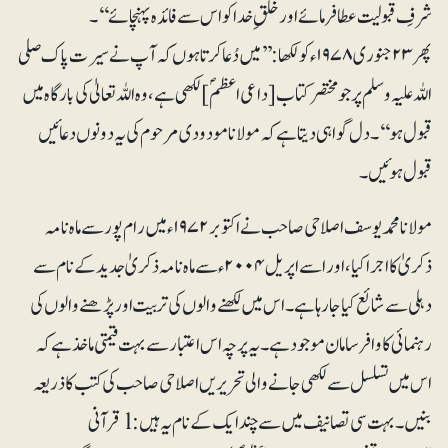
شرفِ قبولیت عطا فرمائے اور خلقِ خدا کو اس سے فائدہ پہنچائے‘‘۔
پھر ۲۳جنوری ۱۹۷۸ء کو لکھا: ’’میں دُعا کرتا ہوں کہ آپ نے سیرت پاک صلی
اللہ علیہ وسلم پر جو مختصر کتاب [داعی اعظمؐ] لکھی ہے، وہ اللہ تعالیٰ کی بارگاہ میں
قبول ہو‘‘۔ دل گواہی دیتا ہے کہ مولانا مودودی مرحوم کی یہ دونوں دعائیں
قبول ہوئیں۔
مولانا محمد یوسف اصلاحی صاحب نے اکتوبر۱۹۷۲ء میں رام پور سے ماہ نامہ
ذکریٰ کا اجرا کیا، اور اسے اپریل ۲۰۰۴ء سے ماہ نامہ ذکریٰ جدید کے نام سے
دہلی سے شائع کیا جارہا ہے۔ اس میں لکھنے والوں کی تربیت اور پڑھنے والوں کی
رہنمائی کا وافر سامان موجود ہے۔ یہ پرچہ اس اعتبار سے بہت قیمتی ماخذ ہے کہ
اس میں تسلسل سے لکھی جانے والی تحریریں اصلاحی صاحب کی کتب کا ذریعہ
بنیں۔بہت سی تصانیف میں سے چند ایک کے نام یہ ہیں: l قرآنی