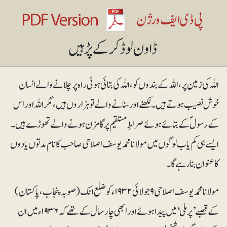
اللہ کی زمین پر، اللہ کے بندوں کو، اللہ کی بتائی ہوئی راہ پر چلانے والے انسان
خوش نصیب ہوتے ہیں۔ لکھنے اور سنانے والے تو ہزاروں ہیں، مگر اللہ اور اس
کے رسولؐ کے بتائے ہوئے صراطِ مستقیم پر گامزن ہونے والے تھوڑے ہیں۔
ایسے ہی کم یاب لوگوں میں مولانا محمد یوسف اصلاحی صاحب کا نام مدتوں یادوں
کا عنوان بنارہے گا۔
مولانا محمد یوسف اصلاحی ۹جولائی ۱۹۳۲ء کو ضلع اٹک (صوبہ پنجاب،پاکستان)
کے قصبے ’پرملی‘ میں پیدا ہوئے اور ابھی چار سال کے تھے کہ ۱۹۳۶ء میں ان