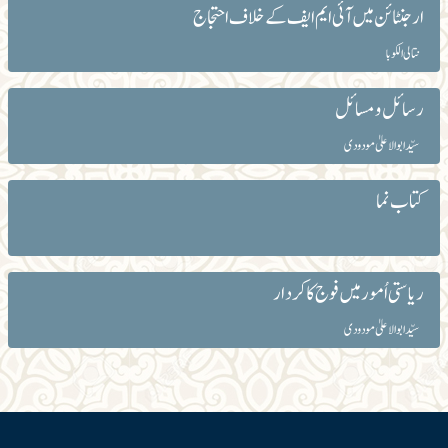
ارجنٹائن میں آئی ایم ایف کے خلاف احتجاج
نتالی الکوبا
رسائل و مسائل
سیّد ابوالاعلیٰ مودودی
کتاب نما
ریاستی اُمور میں فوج کا کردار
سیّد ابوالاعلیٰ مودودی