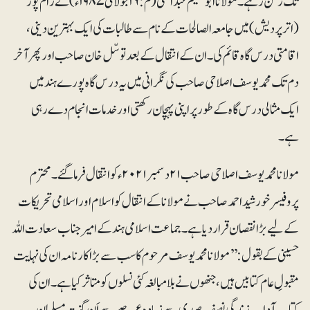
تک رکن رہے۔ مولانا ابوسلیم عبدالحئی (م: ۱۶ جولائی ۱۹۸۷ء) نے رام پور
(اترپردیش) میں جامعہ الصالحات کے نام سے طالبات کی ایک بہترین دینی،
اقامتی درس گاہ قائم کی۔ ان کے انتقال کے بعد توسّل خان صاحب اور پھر آخر
دم تک محمد یوسف اصلاحی صاحب کی نگرانی میں یہ درس گاہ پورے ہند میں
ایک مثالی درس گاہ کے طور پر اپنی پہچان رکھتی اور خدمات انجام دے رہی
ہے۔
مولانا محمد یوسف اصلاحی صاحب ۲۱دسمبر ۲۰۲۱ء کو انتقال فرماگئے۔ محترم
پروفیسر خورشید احمد صاحب نے مولانا کے انتقال کو اسلام اور اسلامی تحریکات
کے لیے بڑا نقصان قرار دیا ہے۔ جماعت اسلامی ہند کے امیر جناب سعادت اللہ
حسینی کے بقول: ’’مولانا محمد یوسف مرحوم کا سب سے بڑا کارنامہ ان کی نہایت
مقبولِ عام کتابیں ہیں، جنھوں نے بلامبالغہ کئی نسلوں کو متاثر کیا ہے۔ ان کی
کتاب آدابِ زندگی نصف صدی سے زیادہ عرصے سے اَن گنت مسلمان