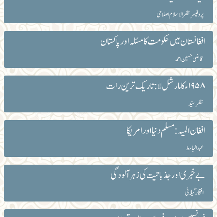
پروفیسر ظفر الاسلام اصلاحی
افغانستان میں حکومت کا مسئلہ اور پاکستان
قاضی حسین احمد
۱۹۵۸ء کا مارشل لا :تاریک ترین رات
ظفر سیّد
افغان المیہ: مسلم دنیا اور امریکا
عبدالباسط
بے خبری اور جذباتیت کی زہرآلودگی
افتخار گیلانی