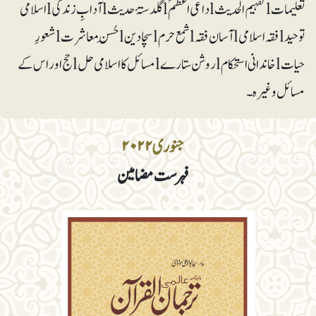
تعلیمات lتفہیم الحدیث lداعی اعظمؐ lگلدستۂ حدیثlآدابِ زندگی lاسلامی
توحید lفقہ اسلامی lآسان فقہ lشمع حرم lسچا دین lحُسنِ معاشرت lشعورِ
حیات lخاندانی استحکام lروشن ستارے lمسائل کا اسلامی حل lحج اور اس کے
مسائل وغیرہ۔
جنوری ۲۰۲۲
فہرست مضامین