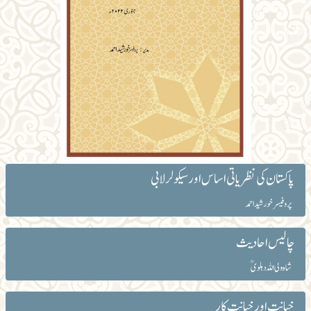
پاکستان کی نظریاتی اساس اور سیکولر لابی
پروفیسر خورشید احمد
چالیس احادیث
شاہ ولی اللہ دہلویؒ
خیانت اور خیانت کار