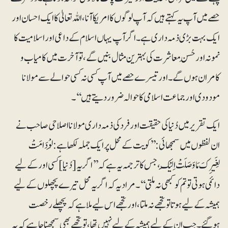
حصے میں آپ یہ کہتے ہیں کہ آپ لوگوں کا امریکا آنا، اللہ تعالیٰ کا ایک احسان اور
ایک بہت بڑی ذمہ داری ہے۔ اگر آپ یہاں اسلام کے داعی اور اسلامیت کا
نمونہ اورحُسنِ معاشرت کی بہترین مثال بنیں گے، تو آخرت میں کامیاب و
کامران ہوں گے۔ اور تیسرے حصے میں آپ کسی نہ کسی حوالے سے مولانا
مودودی اور جماعت اسلامی کا حوالہ ضرور دیتے ہیں‘‘۔
ایک تقریر میں دُنیا کی حقیقت اور فرد کی ذمہ داری مولانا اصلاحی صاحب نے
ان لفظوں میں سمجھائی: ’’کویت کے محل پر ایک جملہ لکھا ہے: لَوْ دَامَتْ
لِغَیرِکَ مَا وَصَلَتْ اِلَیْکَ، جس کا ترجمہ یہ ہے کہ ’’اگر یہ [دُنیا] کسی اور کے لیے
دائمی ہوتی تو تم کو کبھی نہ ملتی‘‘۔ مراد یہ کہ اگر یہ محل تیرے پچھلوں کے لیے
ہمیشہ کے لیے ہوتا تو تجھے نہ ملتا، اور تجھے اس لیے ملا ہے کہ پچھلے رخصت
ہوگئے۔ جب ان کے لیے ہمیشہ کے لیے نہیں تھا، تو تجھے بھی سمجھنا چاہیے کہ یہ