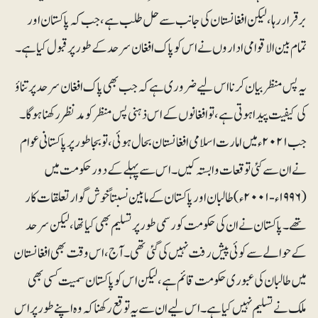
برقرار رہا، لیکن افغانستان کی جانب سے حل طلب ہے، جب کہ پاکستان اور
تمام بین الاقوامی اداروں نے اس کو پاک افغان سرحد کے طور پر قبول کیا ہے۔
یہ پس منظر بیان کرنا اس لیے ضروری ہے کہ جب بھی پاک افغان سرحد پر تناؤ
کی کیفیت پیدا ہو تی ہے، تو افغانوں کے اس ذہنی پس منظر کو مدنظر رکھنا ہو گا۔
جب ۲۰۲۱ء میں امارت اسلامی افغانستان بحال ہو ئی، تو بجا طور پر پاکستانی عوام
نے ان سے کئی توقعات وابستہ کیں۔ اس سے پہلے کے دور حکومت میں
(۱۹۹۶ء-۲۰۰۱ء) طالبان اور پاکستان کے مابین نسبتاً خوش گوار تعلقات کار
تھے۔ پاکستان نے ان کی حکومت کو رسمی طور پر تسلیم بھی کیا تھا،لیکن سرحد
کے حوالے سے کوئی پیش رفت نہیں کی گئی تھی۔آج، اس وقت بھی افغانستان
میں طالبان کی عبوری حکومت قائم ہے،لیکن اس کو پاکستان سمیت کسی بھی
ملک نے تسلیم نہیں کیا ہے۔ اس لیے ان سے یہ توقع رکھنا کہ وہ اپنے طور پر اس