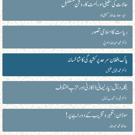
حالات کی سنگینی اور اُمت کا روشن مستقبل
سیّد سعادت اللہ حسینیo
ریاست کا اسلامی تصور
ڈاکٹر محمد عبداللہ العربی
پاک افغان سرحد پر کشیدگی کا شاخسانہ
ڈاکٹر محمد اقبال خلیل
بنگلہ دیش: پارلیمانی ڈاکا زنی اور حزبِ اختلاف
ڈاکٹر فیروز محبوب کمال
سوڈان: تعمیروتخریب کے دوراہے پر!
حافظ محمدعبداللہ