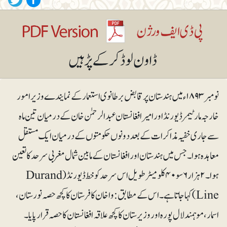
نومبر ۱۸۹۳ء میں ہندستان پر قابض بر طانوی استعمار کے نمایندے وزیر امور
خارجہ مارٹیمر ڈیورنڈ اور امیر افغانستان عبدا لرحمٰن خان کے درمیان تین ماہ
سے جاری خفیہ مذاکرات کے بعد دونوں حکومتوں کے درمیان ایک مستقل
معاہدہ ہوا۔ جس میں ہندستان اور افغانستان کے مابین شمال مغربی سرحد کا تعین
ہوا۔۲ہزار ۶سو۴۰کلومیٹر طویل اس سرحد کو خط ڈیورنڈ (Durand
Line) کہا جاتا ہے۔ اس کے مطابق: واخان کافرستان کا کچھ حصہ نورستان،
اسمار، موہمند لال پورہ اور وزیرستان کا کچھ علاقہ افغانستان کا حصہ قرار پایا۔