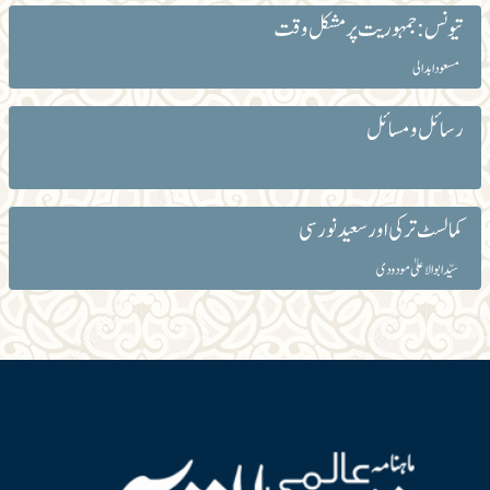
تیونس:جمہوریت پر مشکل وقت
مسعود ابدالی
رسائل و مسائل
کمالسٹ ترکی اور سعید نورسی
سیّد ابوالاعلیٰ مودودی