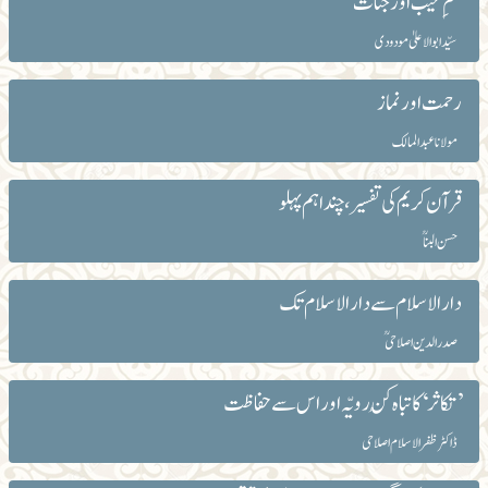
علمِ غیب اور جنات
سیّد ابوالاعلیٰ مودودی
رحمت اورنماز
مولانا عبد المالک
قرآن کریم کی تفسیر، چنداہم پہلو
حسن البناؒ
دارالاسلام سے دارالاسلام تک
صدر الدین اصلاحیؒ
’تکاثر‘ کا تباہ کُن رویّہ اور اس سے حفاظت
ڈاکٹر ظفرالاسلام اصلاحی