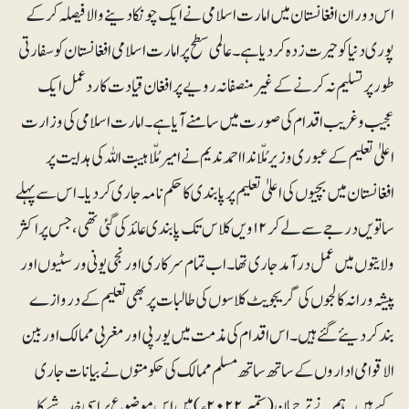
اس دوران افغانستان میں امارت اسلامی نے ایک چونکا دینے والا فیصلہ کر کے
پوری دنیا کو حیرت زدہ کر دیا ہے۔ عالمی سطح پر امارت اسلامی افغانستان کو سفارتی
طور پر تسلیم نہ کرنے کے غیرمنصفانہ رویے پر افغان قیادت کا رد عمل ایک
عجیب و غریب اقدام کی صورت میں سامنے آیا ہے۔ امارت اسلامی کی وزارت
اعلیٰ تعلیم کے عبوری وزیر مُلّا ندا احمد ندیم نے امیر مُلّا ہیبت اللہ کی ہدایت پر
افغانستان میں بچیوں کی اعلیٰ تعلیم پر پابندی کا حکم نامہ جاری کردیا۔ اس سے پہلے
ساتویں درجے سے لے کر ۱۲ویں کلا س تک پابندی عائد کی گئی تھی، جس پر اکثر
ولایتوں میں عمل درآمد جاری تھا۔ اب تمام سرکاری اور نجی یونی ورسٹیوں اور
پیشہ ورانہ کالجوں کی گریجویٹ کلاسوں کی طالبات پر بھی تعلیم کے دروازے
بند کر دیئے گئے ہیں ۔اس اقدام کی مذمت میں یورپی اور مغربی ممالک اور بین
الاقوامی اداروں کے ساتھ ساتھ مسلم ممالک کی حکومتوں نے بیا نات جاری
کیے ہیں۔ ہم نے ترجمان (ستمبر ۲۰۲۲ء) میں اس موضوع پر اسی خدشے کا