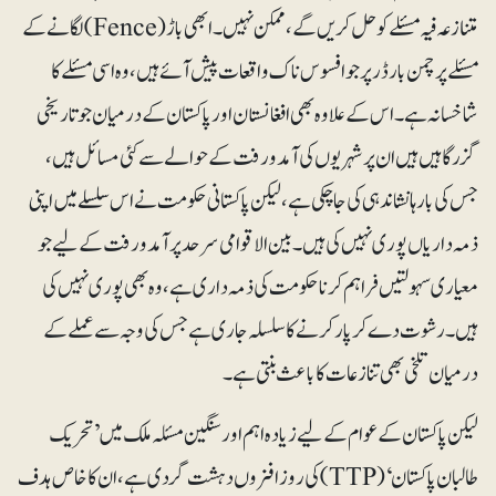
متنازعہ فیہ مسئلے کو حل کریں گے، ممکن نہیں ۔ابھی باڑ (Fence) لگانے کے
مسئلے پر چمن بارڈر پر جو افسوس ناک واقعات پیش آئے ہیں، وہ اسی مسئلے کا
شاخسانہ ہے۔ اس کے علاوہ بھی افغانستان اور پاکستان کے درمیان جو تاریخی
گزرگاہیں ہیں ان پر شہریوں کی آمدورفت کے حوالے سے کئی مسائل ہیں،
جس کی بارہا نشاندہی کی جاچکی ہے، لیکن پاکستانی حکومت نے اس سلسلے میں اپنی
ذمہ داریاں پوری نہیں کی ہیں۔ بین الاقوامی سرحد پر آمد ورفت کے لیے جو
معیاری سہولتیں فراہم کرنا حکومت کی ذمہ داری ہے، وہ بھی پو ری نہیں کی
ہیں۔ رشوت دے کر پار کرنے کا سلسلہ جاری ہے جس کی وجہ سے عملے کے
درمیان تلخی بھی تنازعات کا باعث بنتی ہے۔
لیکن پاکستان کے عوام کے لیے زیادہ اہم اور سنگین مسئلہ ملک میں ’تحریک
طالبان پاکستان‘ (TTP) کی روز افزوں دہشت گردی ہے،ان کا خاص ہدف