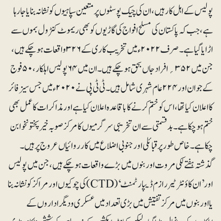
پولیس کے اہل کار ہیں، ان کی چیک پوسٹوں پر متعین سپاہیوں کو نشانہ بنا یا جارہا
ہے، جب کہ پاکستان کی مسلح افواج کی گاڑیوں کو بھی ریموٹ کنٹرول بموں سے
اڑایا گیا ہے۔ صرف ۲۰۲۲ء میں تخریب کاری کے ۳۲۶ واقعات ہوچکے ہیں،
جن میں ۳۵۲ ؍افراد جاں بحق ہو چکے ہیں۔ ان میں ۶۴ پولیس اہلکار، ۵۰فوج
کے جوان اور ۲۲۴عام شہری شامل ہیں۔ ٹی ٹی پی نے ۲۰۲۰ء میں جس سیز فائر
کا اعلان کیا تھا، اس کو ختم کر نے کا باقاعدہ اعلان کیا ہے اور مذاکرات کا عمل بھی
ختم ہو چکا ہے۔ بدقسمتی سے ان تخریبی سرگرمیوں کا مرکز صوبہ خیر پختونخوا بن
چکا ہے۔ خاص طور پر قبائلی اور جنوبی اضلاع میں کارروائیاں عروج پر ہیں۔
گذشتہ ہفتے لکی مروت اور بنوں میں بڑے واقعات ہو چکے ہیں، جن میں پولیس
اور ’ان کا ؤنٹر ٹیررازم ڈیپارٹمنٹ‘ (CTD) کی چوکیوں اور مراکز کو نشانہ بنا
یا اور بنوں میں مرکز تفتیش میں بڑی تعداد میں عسکری و دیگر اداروں کے