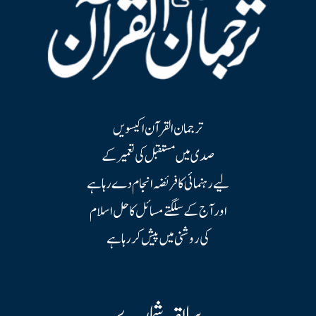
ترجمان القرآن اکیسویں
صدی میں مستقبل کی تعمیر کے
لیے رہنمائی کا فریضہ انجام دے رہا ہے
اور آج کے سلگتے مسائل کا حل اسلام
کی روشنی میں پیش کر رہا ہے
سابقہ شمارے