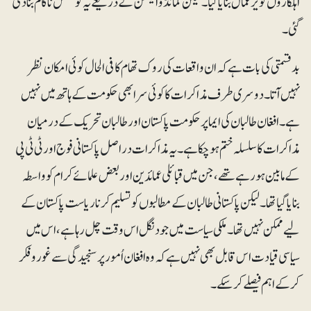
اہلکاروں کو یرغمال بنا یا گیا۔ لیکن کمانڈو ایکشن کے ذریعے یہ کوشش ناکام بنا دی
گئی۔
بدقسمتی کی بات ہے کہ ان واقعات کی روک تھام کا فی الحال کو ئی امکان نظر
نہیں آتا۔ دوسری طرف مذاکرات کا کوئی سرا بھی حکومت کے ہاتھ میں نہیں
ہے۔افغان طالبان کی ایما پر حکومت پاکستان اور طالبان تحریک کے درمیان
مذاکرات کا سلسلہ ختم ہو چکا ہے۔یہ مذاکرات دراصل پاکستانی فوج اورٹی ٹی پی
کے مابین ہو رہے تھے، جن میں قبائلی عمائدین اور بعض علمائے کرام کو واسطہ
بنایا گیا تھا۔ لیکن پاکستانی طالبان کے مطالبوں کو تسلیم کرنا ریاست پاکستان کے
لیے ممکن نہیں تھا۔ ملکی سیاست میں جو دنگل اس وقت چل رہا ہے، اس میں
سیاسی قیادت اس قابل بھی نہیں ہے کہ وہ افغان اُمور پر سنجیدگی سے غور وفکر
کر کے اہم فیصلے کر سکے۔