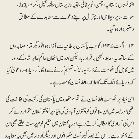
افغانستان: استانیہ ،چمن، نوچغائی، بقیہ وزیرستان، بلند خیل، کرم، باجوڑ،
سوات، دیر، چلاس اور چترال پر اپنے دعوے سے معاہدے کے مطابق
دستبردار ہوگیا۔
۱۴؍ اگست ۱۹۴۷ءکو جب پاکستان بر طانیہ سے آزاد ہوا تو دیگر تمام معاہدوں
کے ساتھ یہ معاہدہ بھی بر قرار رہا، لیکن بعد میں افغان حاکم ظاہر شاہ کے دور
میں کابل کی حکومت نے خط ڈیورنڈ کو تسلیم کرنے سے انکار کر دیا، اور دعویٰ کیا
کہ دریائے اٹک تک کا علاقہ، افغانستان کا حصہ ہے۔
اسی بنیاد پرحکومت افغانستان نے اقوام متحدہ میں پاکستان کی رکنیت کی مخالفت کی
تھی اور بعد میں ان علاقوں کو پختون آبادی کی بنیاد پر ’پختونستان‘ قرار دے کر
اس کی آزادی کا مطالبہ کرتے رہے اور پاکستان میں مقیم قوم پرست حلقے بھی ان
کے ہمنوا رہے۔ اس کے بعد کمیونسٹ حکمرانوں اور دیگر اَدوار میں بھی یہ معاہدہ