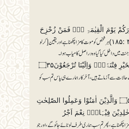
كُلُّ نَفْسٍ ذَاۗىِٕقَۃُ الْمَوْتِ ۝۰ۭ وَاِنَّمَا تُوَفَّوْنَ اُجُوْرَكُمْ يَوْمَ الْقِيٰمَۃِ ۝۰ۭ فَمَنْ زُحْزِحَ
ہرشخص کو موت کا مزا چکھنا ہے اور یقین [کرلو
جنت میں داخل کیا گیا وہ در اصل کامیاب ہوا ۔
كُلُّ نَفْسٍ ذَاۗىِٕقَۃُ الْمَوْتِ۝۰ۭ وَنَبْلُوْكُمْ بِالشَّرِّ وَالْخَيْرِ فِتْنَۃً۝۰ۭ وَاِلَيْنَا تُرْجَعُوْنَ۝۳۵
ے حالات سے آزماتے ہیں،آخر کار ہمارے ہی پاس تم سب کو
كُلُّ نَفْسٍ ذَاۗىِٕقَۃُ الْمَوْتِ۝۰ۣ ثُمَّ اِلَيْنَا تُرْجَعُوْنَ۝۵۷ وَالَّذِيْنَ اٰمَنُوْا وَعَمِلُوا الصّٰلِحٰتِ
لَنُبَوِّئَنَّہُمْ مِّنَ الْجَنَّۃِ غُرَفًا تَجْرِيْ مِنْ تَحْتِہَا الْاَنْہٰرُ خٰلِدِيْنَ فِيْہَا۝۰ۭ نِعْمَ اَجْرُ
زا چکھنا ہے، پھر تم سب ہماری طرف لوٹائے جائو گے، اور جو