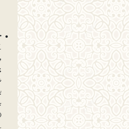
م
ک
م
ض
ب
ہ
س