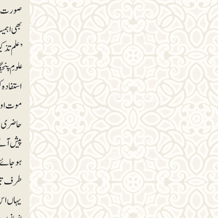
صورت میں
بھی اہمیت
’علم تذکی
علومِ پن
استفادہ ک
موت ا ور
حاضر ی ،ح
پیش آنے
ہوجائے، 
طرف تیز 
یہاں اس 