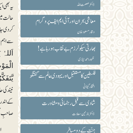
ڈاکٹر عصمت اللہ
یہ بھی ا
حالت میں
معاشی بحران اور آئی ایم ایف پروگرام
کردی جات
وقار مسعود خان
سے اہم رہ
بھارتی سیکولرزم بے نقاب ہورہا ہے!
ظہور احمد نیازی
فلسطین کا مستقبل اور یہودی عالم سے گفتگو
يَّتَفَكَّرُوْنَ۴۲
افتخار گیلانی
نیند کی 
کے اندر 
شادی سے قبل رہنمائی و مشاورت
صاحبِ تف
ڈاکٹر نازنین سعادت
ا
جنّت کے دو مسافر