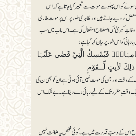
ں سونے کو اس پہلو سے موت سے تعبیر کیا جاتا ہے کہ اس
عطل کر دیے جاتے ہیں اور ظاہری طور پر اس پر موت طاری
 ’ وفاتِ کبریٰ‘ کی اصطلاح استعمال کی ہے ۔ اس باب میں سب
انی کو اس طور پر بیان کیا گیا ہے :
اَللہُ يَتَوَفَّى الْاَنْفُسَ حِيْنَ مَوْتِہَا وَالَّتِيْ لَمْ تَمُتْ فِيْ مَنَامِہَا۝۰ۚ فَيُمْسِكُ الَّتِيْ قَضٰى عَلَيْہَا
ى اِلٰٓى اَجَلٍ مُّسَمًّى۝۰ۭ اِنَّ فِيْ ذٰلِكَ لَاٰيٰتٍ لِّــقَوْمٍ
ت کے وقت اور جن کی موت نہیں آئی ہوتی ہے ان کو بھی ان کی
ں کو ایک وقت ِ مقرر تک کے لیے رہائی دے دیتا ہے۔ بے شک اس
 کس طرح اس کےدستِ قدرت میں ہے۔ کوئی شخص یہ ضمانت نہیں