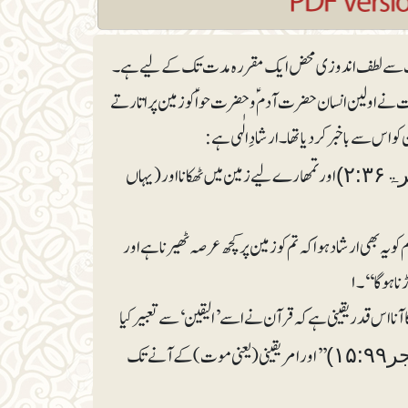
واسباب سے لطف اندوزی محض ایک مقررہ مدت تک کے لیے ہے۔
 اولین انسان حضرت آدمؑ و حضرت حوا ؑ کو زمین پر اتارتے
 سے با خبر کر دیا تھا ۔ارشادِ الٰہی ہے :
اور تمھارے لیے زمین میں ٹھکانا اور ( یہاں
 کو یہ بھی ارشاد ہوا کہ تم کو زمین پر کچھ عرصہ ٹھیرنا ہے اور
ا ہوگا‘‘۔۱
نا اس قدر یقینی ہے کہ قرآن نے اسے ’ الیقین‘ سے تعبیر کیا
’’اور امر یقینی( یعنی موت ) کے آنے تک