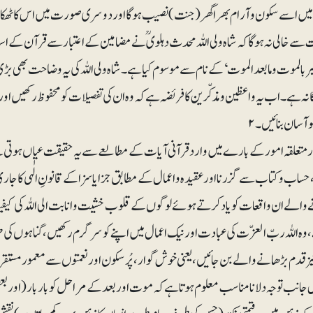
 اسے سکون و آرام بھرا گھر( جنت) نصیب ہوگا اور دوسری صورت میں اس کا ٹھکانا ( ج
 سے خالی نہ ہوگا کہ شاہ ولی اللہ محدث دہلوی ؒ نے مضامین کے اعتبار سے قرآن کے اس
ر بالموت و ما بعد الموت‘ کے نام سے موسوم کیاہے ۔ شاہ ولی اللہ کی یہ وضاحت بھی ب
جگانہ ہے۔ اب یہ واعظین و مذکّرین کا فریضہ ہے کہ وہ ان کی تفصیلات کو محفوظ رکھیں 
و آسان بنائیں۔۲
 متعلقہ امور کے بارے میں وارد قرآ نی آیات کے مطالعے سے یہ حقیقت عیاں ہوتی
ساب و کتاب سے گزرنا اور عقیدہ واعمال کے مطابق جزا یا سزا کے قانونِ الٰہی کا جاری ہ
 والے ان واقعات کو یاد کر تے ہوئے لوگوں کے قلوب خشیت و انابت الی اللہ کی کیفی
وہ اللہ ربّ العزّت کی عبادت ا و ر نیک اعمال میں اپنے کو سرگرم رکھیں ، گناہوں 
قدم بڑھانے والے بن جا ئیں ، یعنی خوش گوار، پُر سکون اور نعمتوں سے معمور مستق
جانب توجہ دلانا مناسب معلوم ہوتا ہے کہ موت اور بعد کے مراحل کو بار بار (اور