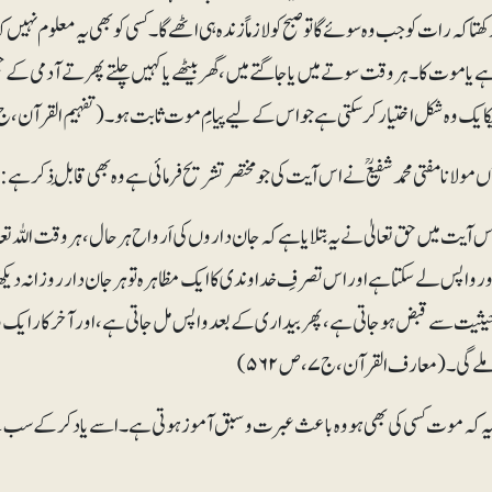
کھتا کہ رات کو جب وہ سوئے گا تو صبح کو لازماً زندہ ہی اٹھے گا۔کسی کو بھی یہ معلوم نہیں ک
ے یاموت کا۔ہر وقت سوتے میں یا جاگتے میں،گھر بیٹھے یا کہیں چلتے پھرتے آدمی کے جسم
کایک وہ شکل اختیار کرسکتی ہے جو اس کے لیے پیامِ موت ثابت ہو۔ ( تفہیم القرآن،ج۴، ص۳۷۵ )
ں مولانا مفتی محمد شفیع ؒ نے اس آیت کی جو مختصر تشریح فرمائی ہے وہ بھی قابلِ ذکر ہے:
س آیت میں حق تعالیٰ نے یہ بتلایا ہے کہ جان داروں کی اَرواح ہر حال، ہر وقت الل
ور واپس لے سکتا ہے اور اس تصرفِ خداوندی کا ایک مظاہرہ تو ہر جان دار روزانہ دیک
یثیت سے قبض ہو جاتی ہے،پھر بیداری کے بعد واپس مل جاتی ہے، اور آخر کار ایک و
لے گی۔ (معارف القرآن،ج ۷،ص۵۶۲)
 کہ موت کسی کی بھی ہو وہ باعث عبرت و سبق آموز ہوتی ہے ۔ اسے یاد کرکے سب سے پہ