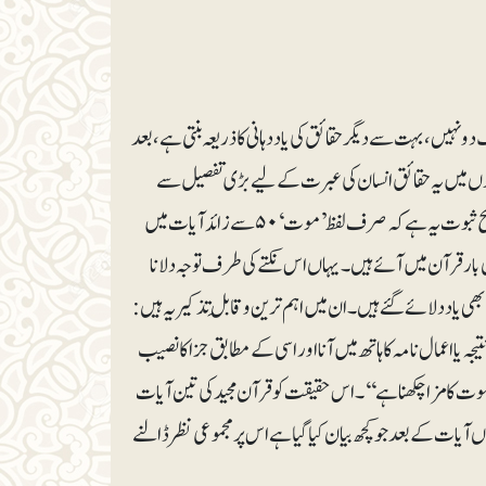
نہیں، بہت سے دیگر حقائق کی یاد دہانی کا ذریعہ بنتی ہے ، بعد
ونوں میں یہ حقائق انسان کی عبرت کے لیے بڑی تفصیل سے
واضح کیے گئے ہیں ۔ قرآن کی نظر میں موت کو یاد کرنا کس قدر اہم ہے، اس کا ایک واضح ثبوت یہ ہے کہ صرف لفظ ’ موت‘ ۵۰ سے زائد آیات میں
وں بار قرآن میں آئے ہیں۔ یہاں اس نکتے کی طرف توجہ دلانا
د دلائے گئے ہیں۔ ا ن میں اہم ترین و قابلِ تذکیر یہ ہیں:
اعمال نامہ کا ہاتھ میں آنا اور اسی کے مطابق جزا کا نصیب
وت کا مزا چکھنا ہے‘‘۔ اس حقیقت کو قرآن مجید کی تین آیات
) میں یاد دلایا گیا ہے اور ان تینوں آیات کے بعد جو کچھ بیان کیا گیا ہے اس پر مجموعی نظر ڈالنے