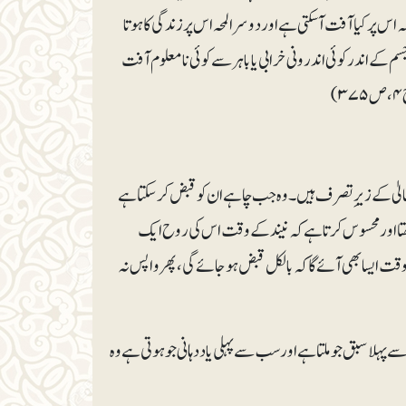
ہ اس پر کیا آفت آسکتی ہے اور دوسرا لمحہ اس پر زندگی کا ہوتا
 کے اندر کوئی اندرونی خرابی یا باہر سے کوئی نامعلوم آفت
ہ تعالیٰ کے زیرِتصرف ہیں۔وہ جب چاہے ان کو قبض کرسکتا ہے
ھتا اور محسوس کرتا ہے کہ نیند کے وقت اس کی روح ایک
قت ایسا بھی آئے گاکہ بالکل قبض ہوجائے گی،پھر واپس نہ
لا سبق جو ملتا ہے اور سب سے پہلی یاد دہانی جو ہوتی ہے وہ