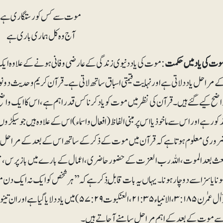
موت سے کس کو رستگاری ہے
آج وہ کل ہماری باری ہے
وت کی یاد میں حکمت
:موت کی یاد دنیوی زندگی کے عارضی و فانی ہونے کے علاوہ ایک دو 
ے مراحل یاد دلاتی ہے اور نہایت قیمتی اسباق ساتھ لاتی ہے ۔ قرآن کریم و حدیث د
ذکور ہے اور اس سے ماخوذ یا اس پر مبنی الفاظ (افعال و اسماء) اس کے علاوہ ہیں جو سیکڑ
روری معلوم ہوتا ہے کہ قرآن میں موت کے ذکر کے ساتھ ا س کے بعد کے مراحل بھی یا
عث بعد الموت، اللہ رب العزت کے حضور حاضری، اعمال کے بارے میں باز پرس ، نتیجہ یا
ونا یا سزا سے دوچار ہونا۔ یہاں یہ بات قابلِ ذکر ہے کہ ’’ہر شخص کو ایک نہ ایک دن م
(اٰل عمرٰن۳:۱۸۵، الانبیاء۲۱:۳۵، العنکبوت۲۹: ۵۷
ے موت کے بعد کے اہم مراحل سامنے آجاتے ہیں۔