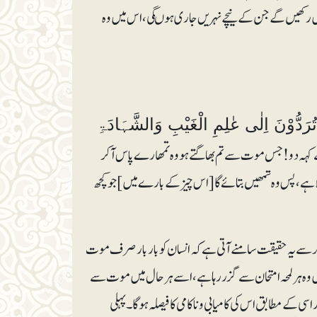
میں رکھیں گے جن کے نیچے نہریں جاری ہوںگی، اس میں وہ
َ تُرَدُّوْنَ اِلٰى عٰلِمِ الْغَيْبِ وَالشَّہَادَۃِ
کہہ دو! جس موت سے تم بھاگتے ہو وہ تمھارے پاس آکر
ا ہے، پس وہ تمھیں بتائے گا [اس چیز کے بارے میں] جو کچھ
کر سے یہ حقیقت سامنے آتی ہے کہ انسان کو بار بار صرف موت
میں وہ ہر لمحہ امتحان سے گزر رہا ہے، اسے ہرحال میں موت سے
ی کے مطابق اس کی کامیابی و ناکامی کا فیصلہ ہوگا۔ پہلی