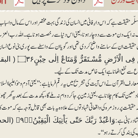
سلّمہ حقیقت ہے کہ اس دارِفانی میں انسان کی زندگی بہت مختصر اور اس کے مال 
نہ ایک دن موت سے دوچار ہونا، یعنی اس دنیا سے رخصت ہوناہے ۔ اللہ رب العزت نے
 حقیقت ان کے سامنے واضح کردی تھی اور گویا ان کے واسطے سے پوری بنی نوع انسان کو اس
ِى الْاَرْضِ مُّسْـتَقَرٌّ وَّمَتَاعٌ اِلٰى حِيْنٍ۝۳۶ ( البقرۃ۲:۳۶)
ع سے نفع اٹھانا ہے ایک خاص مدت تک کے لیے۔
رف القرآن نے اس آیت کی تشریح میں یہ رقم فرمایا ہے: ’’ یعنی آدم و حوّا علیہما السلام
 معین تک کام چلانا ہے،یعنی زمین پر جاکر دوام نہ ملے گا ، کچھ مدت کے بعد یہ گھر چھوڑن
 حقیقت پر روزمرہ کی واقعاتی شہادتوں کے علاوہ یہ بات بھی قابلِ توجہ ہے کہ موت کا آ
د ربّانی ہے:
وَاعْبُدْ رَبَّكَ حَتّٰى يَاْتِيَكَ الْيَقِيْنُ۝۹۹ۧ (الحجر۱۵:۹۹)
کی بندگی کرتے رہو‘‘۔