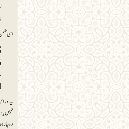
ل
ہ
اسی ضمن 
ق
فَ
ر
[
یہ اور ا
نہیں یاد 
دوچار ہون