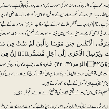
یک واقعہ ہے کہ انسان کو روزانہ نیند کی صورت میں موت یاد دلائی جاتی ہے۔ رات می
 اللہ رب العزت کے حکم سے انسان کے ہوش و حواس،فہم و ادراک عارضی طور پر م
ی ہے ۔ غالباً اسی وجہ سے بعض علما نے نیند کے لیے ’ وفاتِ صغریٰ‘ اور موت کے لیے
نمائی قرآن کریم سے ملتی ہے جس میں نیند اور موت کے تعلق کو اور روز انہ موت کی یادہ
الْمَوْتَ وَيُرْسِلُ الْاُخْرٰٓ
اللہ ہی وفات دیتا ہے جانوں کو ان کی مو
۝(الزمر۳۹: ۴۲)
حالت میں، تو جن کی موت کا فیصلہ کر چکا ہو تا ہے ا ن کو تو روک لیتا ہے اور دوسرو
بڑی نشانی ہے ان لوگوں کے لیےجو غور کرتے ہیں۔
ہیم القرآن اس آیت کے قیمتی نکات کی توضیح کرتے ہوئے رقم طراز ہیں:
س ارشاد سے اللہ تعالیٰ ہر انسان کو یہ احساس دلانا چاہتا ہے کہ موت او رزیست