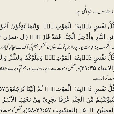
ملاحظہ ہو ں ۔ ارشاد ِالٰہی ہے:
نِ النَّارِ وَاُدْخِلَ الْجَنَّۃَ فَقَدْ فَازَ ۝۰ۭ (اٰل عمرٰن ۳ :۱۸۵)
ہ] تم سب یومِ قیامت پورا پورا اجر پائو گے، پس جوشخص جہنم کی آگ سے بچالیا گیا اور
ہر شخص کو موت سے دوچار ہونا ہے اور ہم تم کو برے و اچھ
لانبیاء ۲۱:۳۵)
وٹ کر آنا ہے۔
ہر شخص کو موت کا م
عٰمِلِيْنَ۝۵۸ۤۖ (العنکبوت ۲۹:۵۷-۵۸)