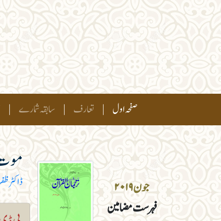
(current)
صفحہ اول
|
تعارف
|
سابقہ شمارے
|
ہ
موت ک
ڈاکٹر ظف
جون ۲۰۱۹
فہرست مضامین