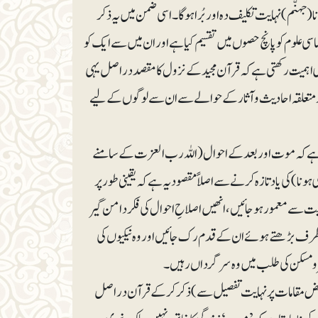
ہنّم) نہایت تکلیف دہ اور بُرا ہوگا۔ اسی ضمن میں یہ ذکر
اسی علوم کو پانچ حصوں میں تقسیم کیا ہے اور ان میں سے ایک کو
ڑی اہمیت رکھتی ہے کہ قرآن مجید کے نزول کا مقصد در اصل یہی
اور متعلقہ احادیث و آثار کے حوالے سے ان سے لوگوں کے لیے
 ہے کہ مو ت اور بعد کے احوال ( اللہ رب العزت کے سامنے
ونا) کی یاد تازہ کرنے سے اصلاً مقصود یہ ہے کہ یقینی طور پر
ت سے معمور ہوجائیں، انھیں اصلاحِ احوال کی فکر دامن گیر
کی طرف بڑھتے ہوئے ان کے قدم رک جائیں اور وہ نیکیوں کی
ر و مسکن کی طلب میں وہ سرگرداں رہیں ۔
 بعض مقامات پر نہایت تفصیل سے) ذکر کرکے قرآن در اصل