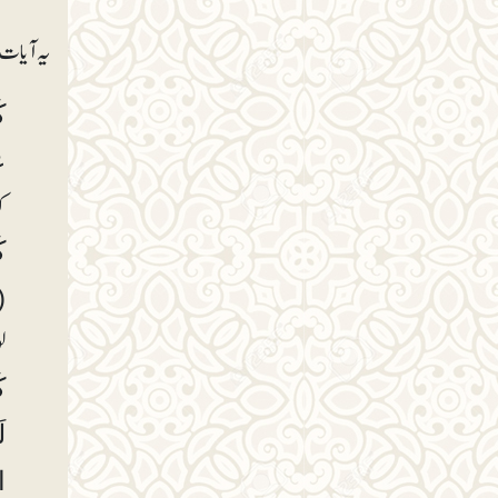
یہ آیات 
عَ
ک
(ا
ل
الْ