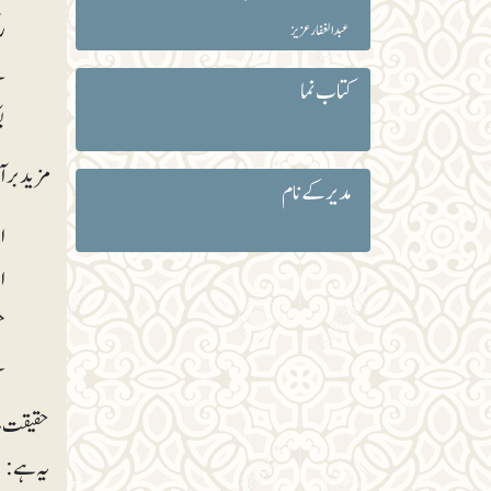
ر
عبد الغفار عزیز
ہ
کتاب نما
ی
مزید برآ
مدیر کے نام
ا
ا
ح
م
حقیقت یہ
یہ ہے :