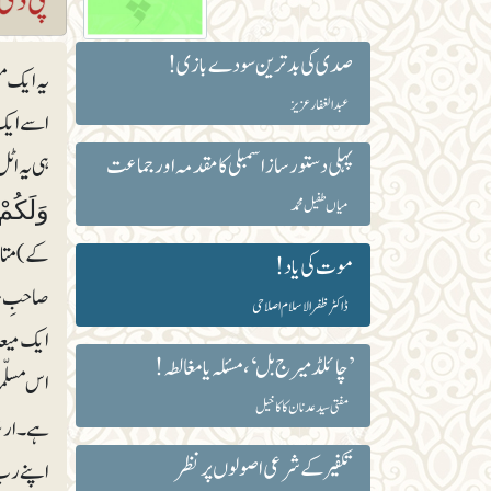
صدی کی بدترین سودے بازی!
یہ ایک م
عبد الغفار عزیز
اسے ایک 
پہلی دستور ساز اسمبلی کا مقدمہ اور جماعت
ہی یہ اٹل
میاں طفیل محمد
وَلَكُمْ ف
کے) متا
موت کی یاد!
صاحبِ معا
ڈاکٹر ظفرالاسلام اصلاحی
ایک میعاد
’چائلڈ میرج بل‘، مسئلہ یا مغالطہ !
اس مسلّمہ
مفتی سید عدنان کاکا خیل
ہے۔ ارشا
تکفیر کے شرعی اصولوں پر نظر
اپنے رب 