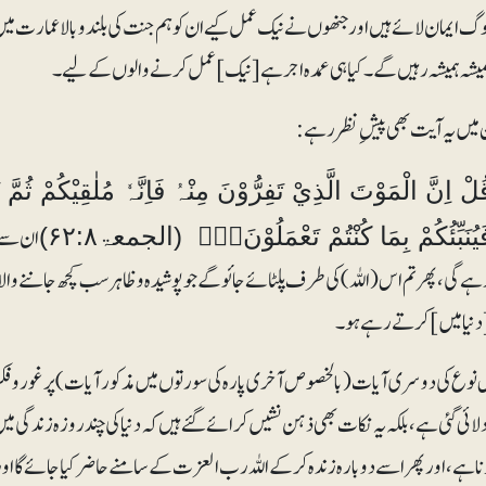
وگ ایمان لائے ہیں اور جنھوں نے نیک عمل کیے ان کو ہم جنت کی بلند و بالا عمارت 
میشہ ہمیشہ رہیں گے ۔کیا ہی عمدہ اجر ہے [نیک] عمل کرنے والوں کے لیے ۔
میں یہ آیت بھی پیشِ نظر رہے:
ُلْ اِنَّ الْمَوْتَ الَّذِيْ تَفِرُّوْنَ مِنْہُ فَاِنَّہٗ مُلٰقِيْكُمْ ثُمّ
ان سے 
يُنَبِّئُكُمْ بِمَا كُنْتُمْ تَعْمَلُوْنَ۝۸ۧ (الجمعۃ۶۲:۸)
ہے گی،پھر تم اس (اللہ) کی طرف پلٹائے جائو گے جو پوشیدہ و ظاہر سب کچھ جاننے وال
دنیا میں] کرتے رہے ہو۔
س نوع کی دوسری آیات ( بالخصوص آخری پارہ کی سورتوں میں مذکور آیات) پر غور وف
دلائی گئی ہے، بلکہ یہ نکات بھی ذہن نشیں کرائے گئے ہیں کہ دنیا کی چند روزہ زندگی 
ا ہے، اور پھر اسے دوبارہ زندہ کر کے اللہ رب العزت کے سامنے حاضر کیا جائے گا اور اس