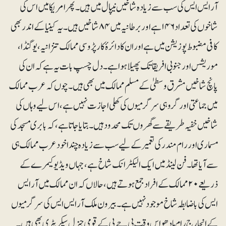
آر ایس ایس کی سب سے زیادہ شاخیں نیپال میں ہیں۔ پھر امریکا میں اس کی
شاخوں کی تعداد۱۴۶ ہے اور برطانیہ میں ۸۴شاخیں ہیں۔ یہ کینیا کے اندر بھی
کافی مضبوط پوزیشن میں ہے اور ان کا دائرۂ کار پڑوسی ممالک تنزانیہ، یوگنڈا،
موریشس اور جنوبی افریقا تک پھیلا ہوا ہے۔دل چسپ بات یہ ہے کہ ان کی
پانچ شاخیں مشرق وسطیٰ کے مسلم ممالک میں بھی ہیں۔ چوں کہ عرب ممالک
میں جماعتی اور گروہی سرگرمیوں کی کھلی اجازت نہیں ہے، اس لیے وہاں کی
شاخیں خفیہ طریقے سے گھروں تک محدود ہیں۔ بتایا جاتا ہے، کہ بابری مسجد کی
مسماری اور رام مندر کی تعمیر کے لیے سب سے زیادہ چندا خودعرب ممالک ہی
سے آیا تھا۔ فن لینڈ میں ایک الیکٹرانک شاخ ہے، جہاں ویڈیو کیمرے کے
ذریعے ۲۰ممالک کے افراد جمع ہوتے ہیں، حالاں کہ ان ممالک میں آر ایس
ایس کی باضابطہ شاخ موجود نہیں ہے۔ بیرون ملک آر ایس ایس کی سرگرمیوں
کے انچارج رام مادھو اس وقت بی جے پی کے قومی جنرل سیکریٹری بھی ہیں۔