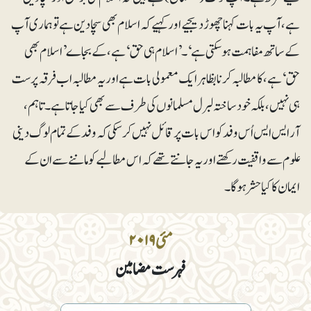
ہے، آپ یہ بات کہنا چھوڑ دیجیے اور کہیے کہ اسلام بھی سچا دین ہے تو ہماری آپ
کے ساتھ مفاہمت ہوسکتی ہے‘۔ ’اسلام ہی حق‘ ہے، کے بجاے ’اسلام بھی
حق‘ ہے، کا مطالبہ کرنا بظاہر ایک معمولی بات ہے اور یہ مطالبہ اب فرقہ پرست
ہی نہیں ، بلکہ خود ساختہ لبرل مسلمانوں کی طرف سے بھی کیا جاتاہے۔ تاہم،
آرایس ایس اُس وفد کواس بات پر قائل نہیں کرسکی کہ وفد کے تمام لوگ دینی
علوم سے واقفیت رکھتے اور یہ جانتے تھے کہ ا س مطالبے کو ماننے سے ان کے
ایمان کا کیا حشر ہوگا۔
مئی ۲۰۱۹
فہرست مضامین