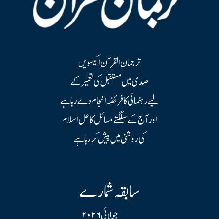
ترجمان القرآن اکیسویں
صدی میں مستقبل کی تعمیر کے
لیے رہنمائی کا فریضہ انجام دے رہا ہے
اور آج کے سلگتے مسائل کا حل اسلام
کی روشنی میں پیش کر رہا ہے
سابقہ شمارے
جولائی ۲۰۲۶