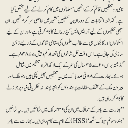
نامی دو تنظیمیں قائم کرکے انھیں مسلمانوں میں کام کرنے کے لیے مختص کیا
ہے۔ گذشتہ انتخابات کے دوران یہ تنظیمیں کشمیر میں خاصی سرگرم تھیں۔ان
سبھی تنظیموں کے لیے آر ایس ایس کیڈر بنانے کا کام کرتی ہے، اور ان کے لیے
اسکولوں اور کالجوں ہی سے طالب علموں کی مقامی شاخوں کے ذریعے ذہن
سازی کی جاتی ہے۔ اس وقت کُل شاخوں کی تعداد کم وبیش۸۷۷ ۸۴, ہے۔
گذشتہ برس ۲۰سے ۳۵سال کی عمر کے ایک لاکھ افراد تنظیم میں شامل
ہوئے۔ بھارت کے ۸۸ فی صد بلاک میں یہ تنظیمیں پھیل چکی ہیں، جو ملک اور
بیرون ملک کے مختلف مقامات پر ہندوؤں کو انتہاپسندانہ نظریاتی بنیاد پر جوڑنے
کا کام کررہی ہیں۔
’’بھارت سے باہر کے ممالک میں ان کی ۳۹ممالک میں شاخیں ہیں۔ یہ شاخیں
’ہندو سوئم سیوک سنگھ‘ (HSS)کے نام سے کام رہی ہیں۔بھارت سے باہر