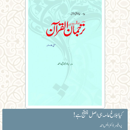
کیا ابلاغ عامہ ہی اصل چیلنج ہے!
پروفیسر ڈاکٹر انیس احمد