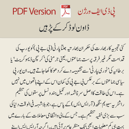
کئی تجزیہ کار بھارت کی حکمران بھارتیہ جنتا پارٹی (بی جے پی) کو یورپ کی
قدامت مگر غیر فرقہ پرست جماعتوں، یعنی جرمنی کی ’کرسچن ڈیموکریٹ‘ یا
برطانیہ کی ’ٹوری پارٹی‘ سے تشبیہہ دے کر دھوکا کھا جاتے ہیں۔ ان یورپی
سیاسی جماعتوں کے برعکس بی جے پی کی کمان اس کے اپنے ہاتھوں میں نہیں
ہے۔ اس کی طاقت کا اصل سرچشمہ اور نکیل ہندو نسل پرستوں کی تنظیم
راشٹریہ سیویم سنگھ (آرایس ایس)کے پاس ہے، جو بلاشبہہ فی الوقت دنیا کی
سب سے بڑی خفیہ تنظیم ہے۔ جس کے مالی وانتظامی معاملات کے بارے میں
بہت ہی کم معلومات ابھی تک منظر عام پر آئی ہیں۔ اگرچہ آر ایس ایس اپنے