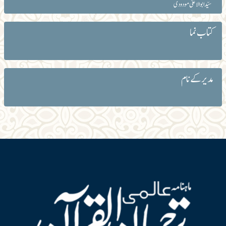
سیّد ابوالاعلیٰ مودودی
کتاب نما
مدیر کے نام