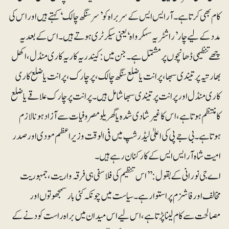
کام بھی کرتا ہے۔آر ایس ایس کے سربراہ کو ’سرسنگھ چالک‘ کہتے ہیں اور اس کی
مدد کے لیے چار ’راشٹریہ سہکرواہ‘ یعنی سیکرٹری ہوتے ہیں۔ اس کے بعد یہ
چھے تنظیمی ڈھانچوں پر مشتمل ہے۔ جن میں: کیندریہ کاریہ کاری منڈل، اکھل
بھارتیہ پرتیندی سبھا، پرانت یا ضلع سنگھ چالک، پرچارک، پرانت یا ضلع کاری
کاری منڈل اور پرانت پرتیندی سبھا شامل ہیں۔ پرانت پرچارک علاقے یا ضلع
کا منتظم ہوتا ہے، اس کا غیرشادی شدہ یا گھریلو مصروفیات سے آزاد ہونا لازم
ہوتا ہے۔ بی جے پی کی اعلیٰ لیڈرشپ میں فی الوقت وزیراعظم مودی اور صدر
امیت شاہ آرایس ایس کے کارکنان رہے ہیں۔
اے جی نورانی کے بقول: ’’اس تنظیم کی فلاسفی ہی فرقہ واریت، جمہوریت
مخالف اور فاشزم پر استوار ہے ۔ سیاست میں چونکہ کئی بار سمجھوتوں اور
مصالحت سے کام لینا پڑتا ہے، اس لیے اس میدان میں براہ راست کودنے کے