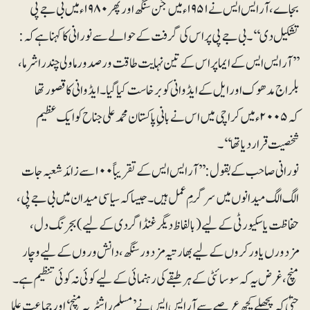
بجاے، آر ایس ایس نے ۱۹۵۱ء میں جَن سنگھ اور پھر ۱۹۸۰ء میں بی جے پی
تشکیل دی‘‘۔ بی جے پی پر اس کی گرفت کے حوالے سے نورانی کا کہنا ہے کہ:
’’آر ایس ایس کے ایما پر اس کے تین نہایت طاقت ور صدور ماولی چندر ا شرما،
بلراج مدھوک اور ایل کے ایڈوانی کو برخاست کیا گیا۔ ایڈوانی کا قصور تھا
کہ ۲۰۰۵ء میں کراچی میں اس نے بانیِ پاکستان محمد علی جناح کو ایک عظیم
شخصیت قرار دیا تھا‘‘۔
نورانی صاحب کے بقول: ’’آر ایس ایس کے تقریباً ۱۰۰سے زائد شعبہ جات
الگ الگ میدانوں میں سرگرمِ عمل ہیں۔ جیسا کہ سیاسی میدان میں بی جے پی،
حفاظت یا سکیورٹی کے لیے (بالفاظ دیگر غنڈا گردی کے لیے) بجرنگ دل،
مزدورں یا ورکروں کے لیے بھارتیہ مزدور سنگھ، دانش وروں کے لیے وچار
منچ، غرض یہ کہ سوسائٹی کے ہر طبقے کی رہنمائی کے لیے کوئی نہ کوئی تنظیم ہے۔
حتی ٰکہ پچھلے کچھ عرصے سے آر ایس ایس نے ’مسلم راشٹریہ منچ‘ اور جماعت علما