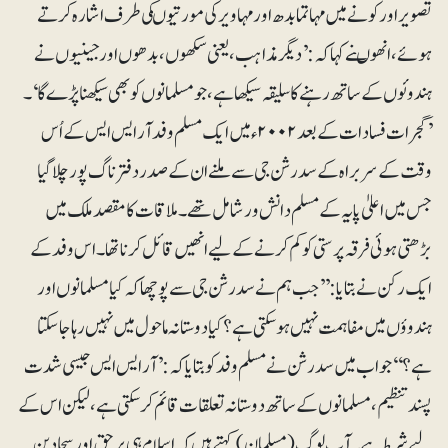
تصویر اور کونے میں مہاتما بدھ اور مہاویر کی مورتیوںکی طرف اشارہ کرتے
ہوئے، انھوںنے کہا کہ: ’دیگر مذاہب، یعنی سکھوں، بدھوں اور جینیوں نے
ہندوئوں کے ساتھ رہنے کا سلیقہ سیکھا ہے، جو مسلمانوں کو بھی سیکھنا پڑے گا‘۔
’گجرات فسادات کے بعد ۲۰۰۲ء میں ایک مسلم وفد آر ایس ایس کے اُس
وقت کے سربراہ کے سدرشن جی سے ملنے ان کے صدر دفتر ناگ پور چلا گیا
جس میں اعلیٰ پایہ کے مسلم دانش ور شامل تھے۔ ملاقات کا مقصد ملک میں
بڑھتی ہوئی فرقہ پرستی کو کم کرنے کے لیے انھیں قائل کرنا تھا۔ اس وفد کے
ایک رکن نے بتایا: ’’جب ہم نے سدرشن جی سے پوچھا کہ کیا مسلمانوں اور
ہندوؤں میں مفاہمت نہیں ہوسکتی ہے؟ کیا دوستانہ ماحول میں نہیں رہا جاسکتا
ہے؟‘‘ جواب میں سدرشن نے مسلم وفد کو بتایا کہ: ’آر ایس ایس جیسی شدت
پسند تنظیم، مسلمانوں کے ساتھ دوستانہ تعلقات قائم کرسکتی ہے، لیکن اس کے
لیے شرط ہے۔ آپ لوگ(مسلمان)کہتے ہیں کہ اسلام ہی برحق اور سچا دین