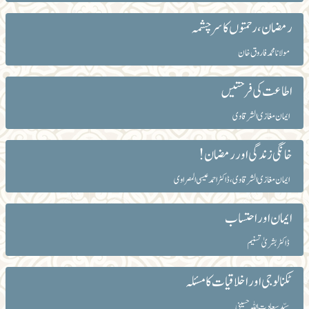
رمضان، رحمتوں کا سرچشمہ
مولانا محمد فاروق خان
اطاعت کی فرحتیں
ایمان مغازی الشرقاوی
خانگی زندگی اور رمضان!
ایمان مغازی الشرقاوی، ڈاکٹر احمد عیسی المصراوی
ایمان اور احتساب
ڈاکٹر بشریٰ تسنیم
ٹکنالوجی اور اخلاقیات کا مسئلہ
سیّد سعادت اللہ حسینی