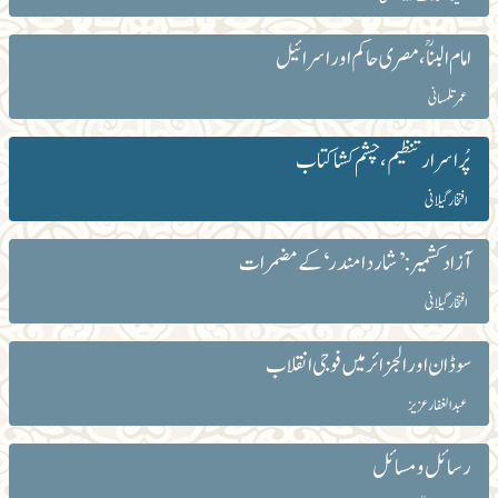
امام البناؒ، مصری حاکم اور اسرائیل
عمر تلمسانی
پُراسرار تنظیم ، چشم کشا کتاب
افتخار گیلانی
آزاد کشمیر: ’شاردا مندر‘ کے مضمرات
افتخار گیلانی
سوڈان اور الجزائر میں فوجی انقلاب
عبد الغفار عزیز
رسائل و مسائل