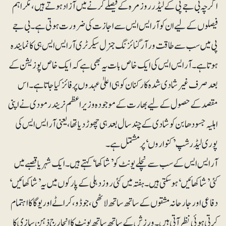
اگرچہ بی جے پی کے لیڈر روز مرہ کے فیصلے کرنے میں آزاد ہوتے ہیں، مگر اہم
فیصلوں کے لیے ان کوآرایس ایس سے اجازت کی ضرورت ہوتی ہے۔ بی جے
پی میں سب سے طاقت ور آرگنائزنگ جنرل سیکرٹری آر ایس ایس ہی کا نمایندہ
ہوتا ہے۔ آر ایس ایس کی ایک خاص بات یہ بھی ہے کہ ایک خاص پوزیشن کے
بعد صرف غیر شادی شدہ کارکنان کو ہی اعلیٰ عہدوں پر فائز کیا جاتا ہے۔ اس
مقصد کے حصول کے لیے بھارت کے موجودہ وزیر اعظم نریندر مودی نے اپنی
اہلیہ جسودھا بن کو شادی کے چند سا ل بعد ہی چھوڑ دیاتھا، یعنی آر ایس ایس کی
پوری لیڈرشپ ’کنواروں‘ پر مشتمل ہے۔
آر ایس ایس کے سب سے نچلے یونٹ کو ’شاکھا‘ کہتے ہیں۔ ایک شہر یا قصبے میں
کئی ’شاکھائیں‘ ہوسکتی ہیں۔ ہفتہ میں کئی روز دہلی کے پارکوں میں یہ ’شاکھائیں‘
دفاعی اور جارحانہ مشقوں کے ساتھ ساتھ لاٹھی ، جوڈو، کراٹے اور یوگا کا اہتمام
کرتی ہوئی نظر آتی ہیں۔ ورزش کے ساتھ ساتھ یونٹ کا انچارج ذہن سازی کا