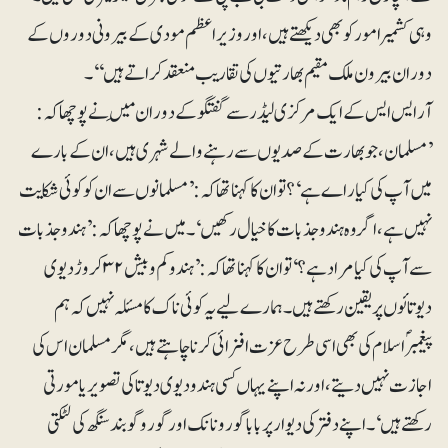
وہی کشمیر امور کو بھی دیکھتے ہیں، اور وزیراعظم مودی کے بیرونی دوروں کے
دوران بیرون ملک مقیم بھارتیوں کی تقاریب منعقد کراتے ہیں‘‘۔
آر ایس ایس کے ایک مرکزی لیڈر سے گفتگو کے دوران مَیں نے پوچھا کہ:
’مسلمان، جو بھارت کے صدیوں سے رہنے والے شہری ہیں، ان کے بارے
میں آپ کی کیا راے ہے‘؟ تو ان کا کہنا تھا کہ: ’مسلمانوں سے ان کو کوئی شکایت
نہیں ہے، اگر وہ ہندو جذبات کا خیال رکھیں‘۔ میں نے پوچھا کہ: ’ہندو جذبات
سے آپ کی کیا مراد ہے؟‘ توان کا کہنا تھاکہ: ’ہندو کم و بیش ۳۲کروڑدیو ی
دیوتائوں پر یقین رکھتے ہیں۔ ہمارے لیے یہ کوئی ناک کا مسئلہ نہیں کہ ہم
پیغمبرؐاسلام کی بھی اسی طرح عزت افزائی کرنا چاہتے ہیں، مگر مسلمان اس کی
اجازت نہیں دیتے، اور نہ اپنے یہاں کسی ہندو دیوی دیوتا کی تصویر یا مورتی
رکھتے ہیں‘۔ اپنے دفتر کی دیوار پربابا گورو نانک اور گورو گوبند سنگھ کی لٹکتی