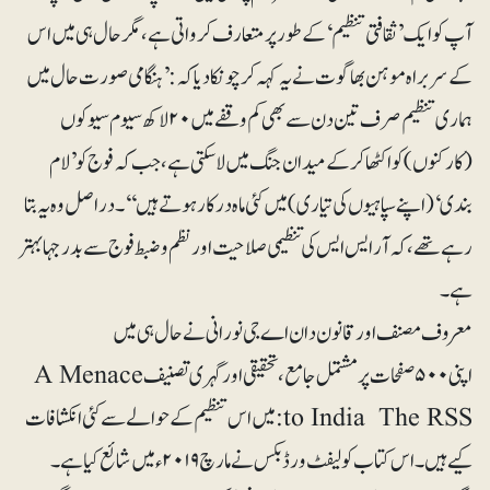
آپ کو ایک ’ثقافتی تنظیم ‘کے طور پر متعارف کرواتی ہے، مگر حال ہی میں اس
کے سربراہ موہن بھاگوت نے یہ کہہ کر چونکا دیا کہ: ’ہنگامی صورت حا ل میں
ہماری تنظیم صرف تین دن سے بھی کم وقفے میں ۲۰لاکھ سیوم سیوکوں
(کارکنوں) کو اکٹھا کر کے میدان جنگ میں لا سکتی ہے، جب کہ فوج کو ’لام
بندی‘ (اپنے سپاہیوں کی تیاری) میں کئی ما ہ درکار ہوتے ہیں‘‘۔ دراصل وہ یہ بتا
رہے تھے، کہ آرایس ایس کی تنظیمی صلاحیت اور نظم و ضبط فوج سے بدرجہا بہتر
ہے۔
معروف مصنف اور قانون دان اے جی نورانی نے حال ہی میں
اپنی ۵۰۰صفحات پر مشتمل جامع، تحقیقی اور گہری تصنیف A Menace
to India The RSS:میں اس تنظیم کے حوالے سے کئی انکشافات
کیے ہیں۔ اس کتاب کو لیفٹ ورڈبکس نے مارچ ۲۰۱۹ء میں شائع کیا ہے۔