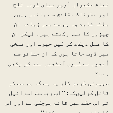
تمام حکمران اُوپر بیان کردہ تلخ
اور خطرناک حقائق سے باخبر ہیں،
بلکہ شاید وہ ہم سے بھی زیادہ ان
چیزوں کا علم رکھتے ہیں۔ لیکن ان
کا عمل دیکھ کر مَیں حیرت اور تلخی
میں ڈوب جاتا ہوں کہ ان حقائق سے
اُنھوں نے کیوں آنکھیں بند کر رکھی
ہیں؟
صہیونی طریق کار یہ ہے کہ ہم سب کو
قائل کرلیںکہ: ’’اب ریاست اسرائیل
تو اس خطے میں قائم ہوچکی ہے اور اس
کا خاتمہ نہیں ہوسکتا‘‘۔ پھر جوں ہی