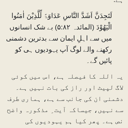
لَتَجِدَنَّ اَشَدَّ النَّاسِ عَدَاوَۃً لِّلَّذِيْنَ اٰمَنُوا
الْيَھُوْدَ (المائدہ ۵:۸۲)
بے شک انسانوں
میں سے اہلِ ایمان سے بدترین دشمنی
رکھنے والے لوگ آپ یہودیوں ہی کو
پائیں گے۔
یہ اللہ کا فیصلہ ہے، اس میں کوئی
لاگ لپیٹ اور راز کی بات نہیں ہے۔
دشمنی ان کی جانب سے ہے، ہماری طرف
سے نہیں، جیساکہ آیت ِ مذکورہ واضح
نص ہے۔ پھر کیا ہم یہودیوں کی