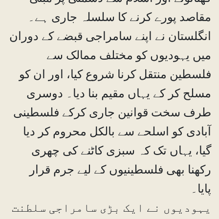
مقاصد پورے کرنے کا سلسلہ جاری ہے۔
انگلستان نے اپنے سامراجی قبضے کے دوران
میں یہودیوں کو مختلف ممالک سے
فلسطین منتقل کرنا شروع کیا، اور ان کو
مسلح کر کے یہاں مقیم بنا دیا۔ دوسری
طرف سخت قوانین جاری کرکے فلسطینی
آبادی کو اسلحے سے بالکل محروم کر دیا
گیا، یہاں تک کہ سبزی کاٹنے کی چھری
رکھنا بھی فلسطینیوں کے لیے جرم قرار
پایا۔
یہودیوں نے ایک بڑی سامراجی سلطنت