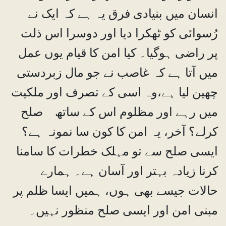
انسان میں بنیادی فرق یہ ہے کہ ایک نے
رُسوائی کو ٹھکرا دیا اور دوسرا اس ذلت
پر راضی ہوگیا۔ کیا امن کا قیام یوں عمل
میں آتا ہے کہ غاصب نے جو مال زبردستی
چھین لیا ہے،وہ اسی کے تصرف اور ملکیت
میں رہے اور مظلوم اس کے ساتھ صلح
کرلے؟ آخر، یہ امن کا کون سا نمونہ ہے؟
ایسی صلح سے تو مہلک خطرات کا سامنا
کرنا زیادہ بہتر اور آسان ہے۔ ہمارے
حالات جیسے بھی ہوں، ہمیں ایسا ظلم پر
مبنی امن اور ایسی صلح منظور نہیں۔