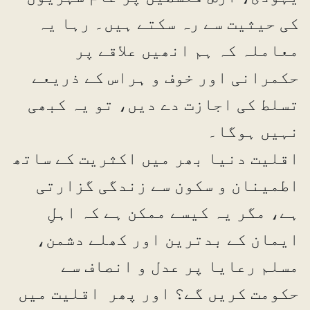
کی حیثیت سے رہ سکتے ہیں۔ رہا یہ
معاملہ کہ ہم انھیں علاقے پر
حکمرانی اور خوف و ہراس کے ذریعے
تسلط کی اجازت دے دیں، تو یہ کبھی
نہیں ہوگا۔
اقلیت دنیا بھر میں اکثریت کے ساتھ
اطمینان و سکون سے زندگی گزارتی
ہے، مگر یہ کیسے ممکن ہے کہ اہلِ
ایمان کے بدترین اور کھلے دشمن،
مسلم رعایا پر عدل و انصاف سے
حکومت کریں گے؟ اور پھر اقلیت میں