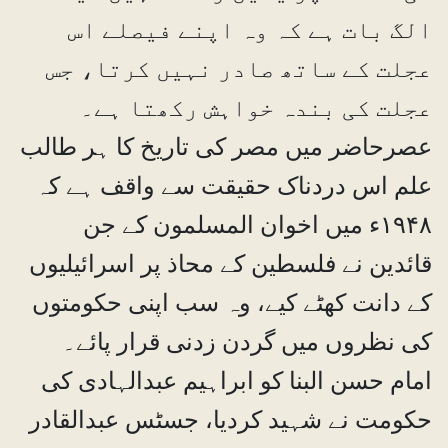
الگ بات ہے کہ وہ اپنے فیصلے اس
عجلت کے ساتھ صادر نہیں کرتا، جس
عجلت کی بندہ خواہش رکھتا ہے۔
عصرحاضر میں مصر کی تاریخ کا ہر طالب
علم اس دردناک حقیقت سے واقف ہے کہ
۱۹۴۸ء میں اخوان المسلمون کے جن
قائدین نے فلسطین کے محاذ پر اسرائیلیوں
کے دانت کھٹے کیے، وہ سب اپنی حکومتوں
کی نظروں میں گردن زدنی قرار پائے۔
امام حسن البنا کو ابراہیم عبدالہادی کی
حکومت نے شہید کردیا، جسٹس عبدالقادر