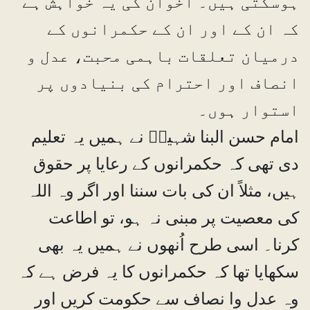
ہوسکتی ہیں۔ اخوان کی یہ خواہش ہے
کہ ان کے اور ان کے حکمرانوں کے
درمیان تعلقات باہمی محبت، عدل و
انصاف اور احترام کی بنیادوں پر
استوار ہوں۔
امام حسن البنا شہیدؒ نے ہمیں یہ تعلیم
دی تھی کہ حکمرانوں کے رعایا پر حقوق
ہیں، مثلاً ان کی بات سننا اور اگر وہ اللہ
کی معصیت پر مبنی نہ ہو، تو اطاعت
کرنا۔ اسی طرح اُنھوں نے ہمیں یہ بھی
سکھایا تھا کہ حکمرانوں کا یہ فرض ہے کہ
وہ عدل وا نصاف سے حکومت کریں اور