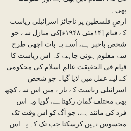
بھی۔
ارضِ فلسطین پر ناجائز اسرائیلی ریاست
کے قیام [۱۴مئی ۱۹۴۸ء]کی منازل سے جو
شخص باخبر ہے، اُسے یہ بات اچھی طرح
سے معلوم ہونی چاہیے کہ اس ریاست کا
قیام فی الحقیقت عالمِ اسلام کی محکومی
کے لیے عمل میں لایا گیا۔ جو شخص
اسرائیلی ریاست کے بارے میں اس سے کچھ
بھی مختلف گمان رکھتاہے، گویا وہ اس
فرد کی مانند ہے، جو آگ کو اس وقت تک
محسوس نہیں کرسکتا جب تک کہ یہ اس