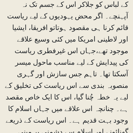
کے لباس کو جلاکر اس کے جسم تک نہ
آپہنچے۔ اگر محض یہودیوں کے لیے ریاست
قائم کرنا ہی مقصود ہوتاتو افریقا، ایشیا
اور لاطینی امریکا میں کئی وسیع علاقے
موجود تھے،جہاں اس غیرفطری ریاست
کی پیدایش کے لیے مناسب ماحول میسر
آسکتا تھا۔ تاہم جس سازش اور گہری
منصوبہ بندی سے اس ریاست کی تخلیق کے
لیے یہ خطہ چُنا گیا، اس کا ایک خاص مقصد
ہے۔ چنانچہ اس علاقے میں جہاں اسلام کا
وجود بہت قدیم ہے۔ اس ریاست کے ذریعے
گھنائونے اور اسلام سے دشمنی پر مبنی