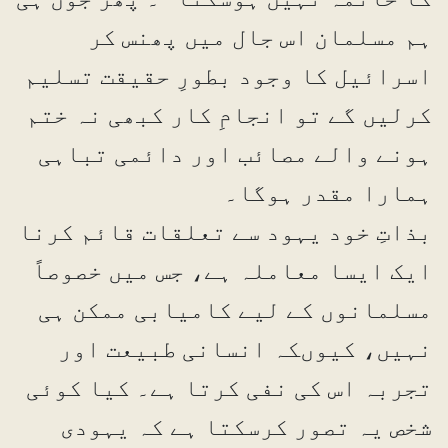
ہم مسلمان اس جال میں پھنس کر
اسرائیل کا وجود بطورِ حقیقت تسلیم
کرلیں گے تو انجامِ کار کبھی نہ ختم
ہونے والے مصائب اور دائمی تباہی
ہمارا مقدر ہوگا۔
بذاتِ خود یہود سے تعلقات قائم کرنا
ایک ایسا معاملہ ہے، جس میں خصوصاً
مسلمانوں کے لیے کامیابی ممکن ہی
نہیں، کیوںکہ انسانی طبیعت اور
تجربہ اس کی نفی کرتا ہے۔ کیا کوئی
شخص یہ تصور کرسکتا ہے کہ یہودی