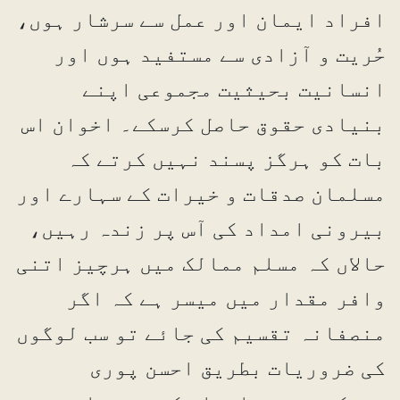
افراد ایمان اور عمل سے سرشار ہوں،
حُریت و آزادی سے مستفید ہوں اور
انسانیت بحیثیت مجموعی اپنے
بنیادی حقوق حاصل کرسکے۔ اخوان اس
بات کو ہرگز پسند نہیں کرتے کہ
مسلمان صدقات و خیرات کے سہارے اور
بیرونی امداد کی آس پر زندہ رہیں،
حالاں کہ مسلم ممالک میں ہرچیز اتنی
وافر مقدار میں میسر ہے کہ اگر
منصفانہ تقسیم کی جائے تو سب لوگوں
کی ضروریات بطریق احسن پوری