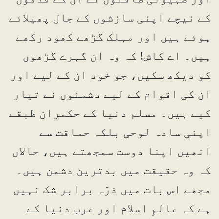
کے نیچے اپنی سازشوں کے جال پھیلائے
ہوئے ہیں اور مہلک گڑھے کھود رکھے
ہیں۔ اے کاش! کہ وہ ان گہرے گڑھوں
کو دیکھ سکیں، جو خود ان کے لیے اور
ان کی اقوام کے لیے دشمنوں نے تیار
کیے ہیں۔ مسلم دنیا کے حکمران طبقے
اپنی سادہ لوحی بلکہ حماقت سے
انھیں اپنا دوست سمجھتے ہیں، حالاں
کہ وہ حقیقت میں بدترین دشمن ہیں۔
مجھے اس بات میں ذرّہ برابر شک نہیں
ہے کہ عالمِ اسلام اور عرب دنیا کے