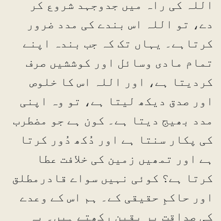
اللہ کی راہ میں جدوجہد شروع کر
دے، تو اللہ اس بندے کی مدد ضرور
کرتاہے۔ یہاں تک کہ جب بندہ اپنے
تمام مادی وسائل اور کوششیں صرف
کردیتا ہے، اور اللہ اس کا خلوص
اور صدق دیکھ لیتا ہے، تو وہ اپنی
مدد بھیج دیتا ہے۔ کون ہے جو مضطرب
کی پکار سنتا ہے اور دُکھ دُور کرتا
ہے اور تمھیں زمین کی خلافت عطا
کرتا ہے؟ کوئی نہیں سواے قادرمطلق
اور حاکمِ حقیقی کے۔ ہم اس کے وعدے
کی صداقت پر یقین رکھتے ہیں۔ یہ