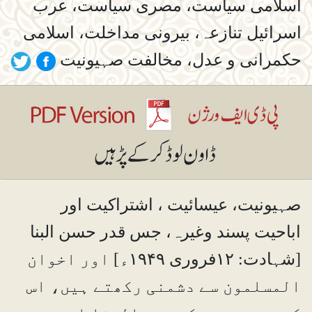
اسلامی سیاست، مصری سیاست، عرب
اسرائیل تنازعہ، بیرونی مداخلت، اسلامی
حکمرانی و عدل، مخالفت صہیونیت
صہیونیت، عیسائیت ، اشتراکیت اور
اباحیت پسند وغیرہ، جس قدر حسن البنا
[شہادت: ۱۲فروری ۱۹۴۹ء] اور اخوان
المسلمون سے دشمنی رکھتے ہیں، اس