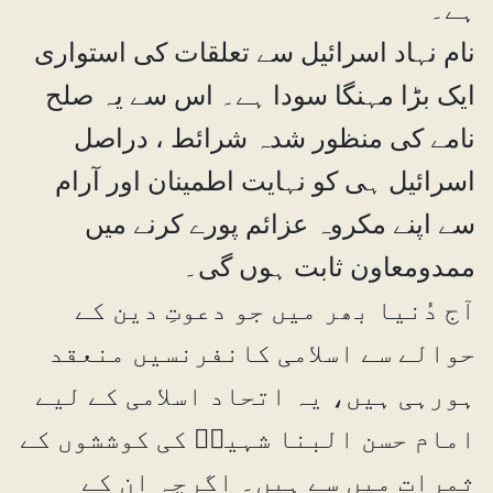
ہے۔
نام نہاد اسرائیل سے تعلقات کی استواری
ایک بڑا مہنگا سودا ہے۔ اس سے یہ صلح
نامے کی منظور شدہ شرائط ، دراصل
اسرائیل ہی کو نہایت اطمینان اور آرام
سے اپنے مکروہ عزائم پورے کرنے میں
ممدومعاون ثابت ہوں گی۔
آج دُنیا بھر میں جو دعوتِ دین کے
حوالے سے اسلامی کانفرنسیں منعقد
ہورہی ہیں، یہ اتحاد اسلامی کے لیے
امام حسن البنا شہیدؒ کی کوششوں کے
ثمرات میں سے ہیں۔ اگرچہ ان کے