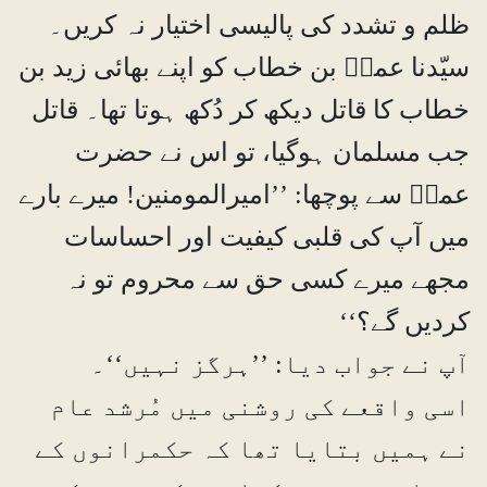
ظلم و تشدد کی پالیسی اختیار نہ کریں۔
سیّدنا عمرؓ بن خطاب کو اپنے بھائی زید بن
خطاب کا قاتل دیکھ کر دُکھ ہوتا تھا۔ قاتل
جب مسلمان ہوگیا، تو اس نے حضرت
عمرؓ سے پوچھا: ’’امیرالمومنین! میرے بارے
میں آپ کی قلبی کیفیت اور احساسات
مجھے میرے کسی حق سے محروم تو نہ
کردیں گے؟‘‘
آپ نے جواب دیا: ’’ہرگز نہیں‘‘۔
اسی واقعے کی روشنی میں مُرشد عام
نے ہمیں بتایا تھا کہ حکمرانوں کے