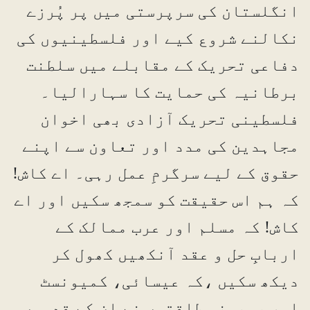
انگلستان کی سرپرستی میں پر پُرزے
نکالنے شروع کیے اور فلسطینیوں کی
دفاعی تحریک کے مقابلے میں سلطنت
برطانیہ کی حمایت کا سہارالیا۔
فلسطینی تحریک آزادی بھی اخوان
مجاہدین کی مدد اور تعاون سے اپنے
حقوق کے لیے سرگرمِ عمل رہی۔ اے کاش!
کہ ہم اس حقیقت کو سمجھ سکیں اور اے
کاش! کہ مسلم اور عرب ممالک کے
اربابِ حل و عقد آنکھیں کھول کر
دیکھ سکیں ،کہ عیسائی، کمیونسٹ
اور صہیونی طاقتوں نے ان کے قدموں