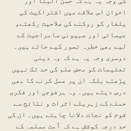
کی وجہ یہ ہے کہ حسن البنا اور
اخوان اس علاقے میں اشتراکیت کی
یلغار کو روکنے کی صلاحیت رکھتے،
عیسائی اور صہیونی سامراجیت کے
لیے بھی خطرہ تصور کیے جاتے ہیں۔
دوسری وجہ یہ ہے کہ وہ دینی
تعلیمات کو محض علم کی حد تک نہیں
پڑھتے بلکہ ان پر عمل کرنے کا بھی
درس دیتے ہیں۔ وہ ہرفوجی اور فکری
حملے کے زہریلے اثرات و نتائج سے
قوم کو نجات دلانا چاہتے ہیں۔ ان کی
حد درجہ کوشش ہے کہ اُمت مسلمہ کے