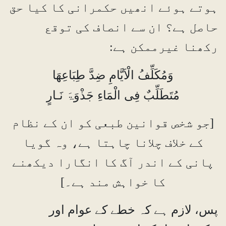
ہوتے ہوئے انھیں حکمرانی کا کیا حق
حاصل ہے؟ ان سے انصاف کی توقع
رکھنا غیرممکن ہے:
وَمُکَلِّفُ الْاَیَّامِ ضِدَّ طِبَاعِھَا
مُتَطَلِّبٌ فِی الْمَاءِ جَذْوَۃَ نَـارٍ
[جو شخص قوانین طبعی کو ان کے نظام
کے خلاف چلانا چاہتا ہے، وہ گویا
پانی کے اندر آگ کا انگارا دیکھنے
کا خواہش مند ہے۔]
پس، لازم ہے کہ خطے کے عوام اور