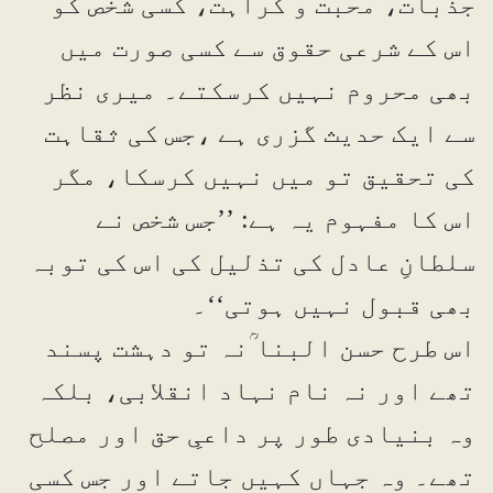
جذبات، محبت و کراہت، کسی شخص کو
اس کے شرعی حقوق سے کسی صورت میں
بھی محروم نہیں کرسکتے۔ میری نظر
سے ایک حدیث گزری ہے ،جس کی ثقاہت
کی تحقیق تو میں نہیں کرسکا، مگر
اس کا مفہوم یہ ہے: ’’جس شخص نے
سلطانِ عادل کی تذلیل کی اس کی توبہ
بھی قبول نہیں ہوتی‘‘۔
اس طرح حسن البنا ؒنہ تو دہشت پسند
تھے اور نہ نام نہاد انقلابی، بلکہ
وہ بنیادی طور پر داعیِ حق اور مصلح
تھے۔ وہ جہاں کہیں جاتے اور جس کسی