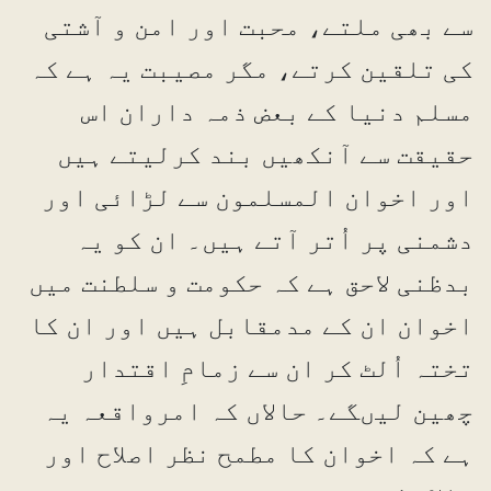
سے بھی ملتے، محبت اور امن و آشتی
کی تلقین کرتے، مگر مصیبت یہ ہے کہ
مسلم دنیا کے بعض ذمہ داران اس
حقیقت سے آنکھیں بند کرلیتے ہیں
اور اخوان المسلمون سے لڑائی اور
دشمنی پر اُتر آتے ہیں۔ ان کو یہ
بدظنی لاحق ہے کہ حکومت و سلطنت میں
اخوان ان کے مدمقابل ہیں اور ان کا
تختہ اُلٹ کر ان سے زمامِ اقتدار
چھین لیںگے۔ حالاں کہ امرواقعہ یہ
ہے کہ اخوان کا مطمح نظر اصلاح اور