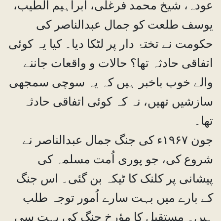
عودہ، شیخ محمد فرغلی، ابراہیم الطیب،
یوسف طلعت کو جمال عبدالناصر کی
حکومت نے تختۂ دار پر لٹکا دیا۔ کیا یہ کوئی
اتفاقی حادثہ تھا؟ حالات و واقعات جاننے
والے خوب باخبر ہیں کہ یہ سوچی سمجھی
سازشیں تھیں، نہ کہ کوئی اتفاقی حادثہ
تھا۔
جون ۱۹۶۷ء کی جنگ جمال عبدالناصر نے
شروع کی، جو پوری اُمت مسلمہ کی
پیشانی پر کلنک کا ٹیکہ بن گئی۔ اس جنگ
کے بارے میں بہت سارے اُمور توجہ طلب
ہیں۔ مستقبل کا مؤرخ جنگ کی بہت سی