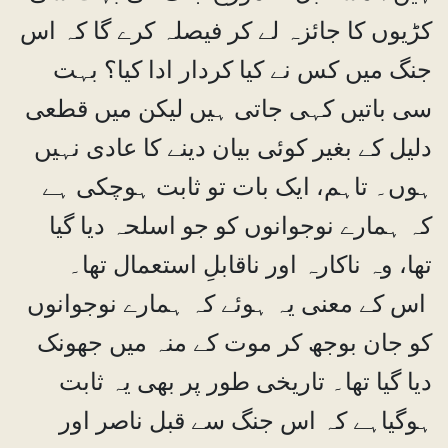
کڑیوں کا جائزہ لے کر فیصلہ کرے گا کہ اس
جنگ میں کس نے کیا کردار ادا کیا؟ بہت
سی باتیں کہی جاتی ہیں لیکن میں قطعی
دلیل کے بغیر کوئی بیان دینے کا عادی نہیں
ہوں۔ تاہم، ایک بات تو ثابت ہوچکی ہے
کہ ہمارے نوجوانوں کو جو اسلحہ دیا گیا
تھا، وہ ناکارہ اور ناقابلِ استعمال تھا۔
اس کے معنی یہ ہوئے کہ ہمارے نوجوانوں
کو جان بوجھ کر موت کے منہ میں جھونک
دیا گیا تھا۔ تاریخی طور پر بھی یہ ثابت
ہوگیاہے کہ اس جنگ سے قبل ناصر اور