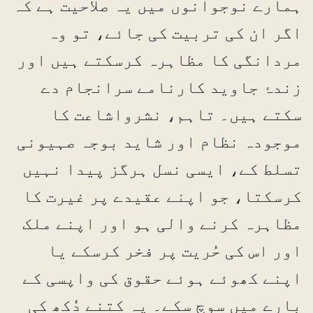
ہمارے نوجوانوں میں یہ صلاحیت ہے کہ
اگر ان کی تربیت کی جائے، تو وہ
مردانگی کا مظاہرہ کرسکتے ہیں اور
زندۂ جاوید کارنامے سرانجام دے
سکتے ہیں۔ تاہم، نشرواشاعت کا
موجودہ نظام اور شاید بوجہ صہیونی
تسلط کے، ایسی نسل ہرگز پیدا نہیں
کرسکتا، جو اپنے عقیدے پر غیرت کا
مظاہرہ کرنے والی ہو اور اپنے ملک
اور اس کی حُریت پر فخر کرسکے یا
اپنے کھوئے ہوئے حقوق کی واپسی کے
بارے میں سوچ سکے۔ یہ کتنے دُکھ کی