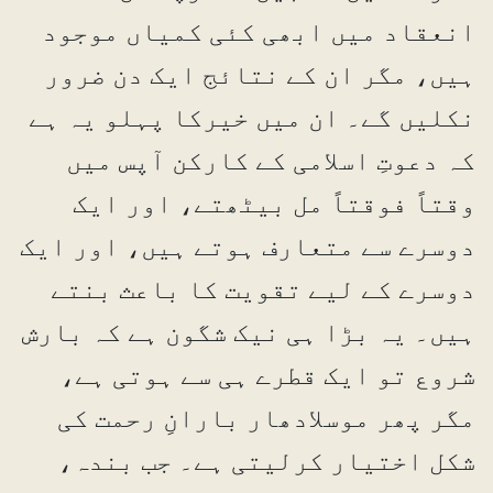
انعقاد میں ابھی کئی کمیاں موجود
ہیں، مگر ان کے نتائج ایک دن ضرور
نکلیں گے۔ ان میں خیرکا پہلو یہ ہے
کہ دعوتِ اسلامی کے کارکن آپس میں
وقتاً فوقتاً مل بیٹھتے، اور ایک
دوسرے سے متعارف ہوتے ہیں، اور ایک
دوسرے کے لیے تقویت کا باعث بنتے
ہیں۔ یہ بڑا ہی نیک شگون ہے کہ بارش
شروع تو ایک قطرے ہی سے ہوتی ہے،
مگر پھر موسلادھار بارانِ رحمت کی
شکل اختیار کرلیتی ہے۔ جب بندہ،