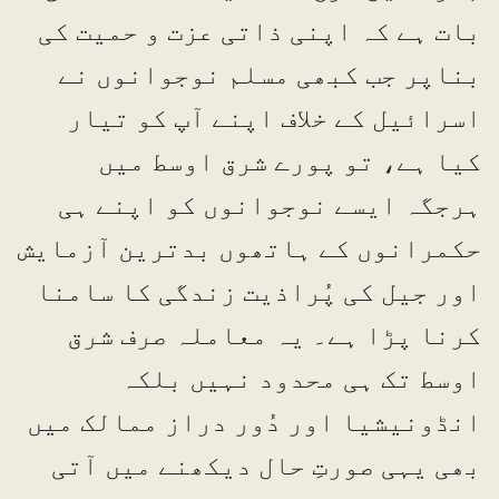
بات ہے کہ اپنی ذاتی عزت و حمیت کی
بناپر جب کبھی مسلم نوجوانوں نے
اسرائیل کے خلاف اپنے آپ کو تیار
کیا ہے، تو پورے شرق اوسط میں
ہرجگہ ایسے نوجوانوں کو اپنے ہی
حکمرانوں کے ہاتھوں بدترین آزمایش
اور جیل کی پُراذیت زندگی کا سامنا
کرنا پڑا ہے۔ یہ معاملہ صرف شرق
اوسط تک ہی محدود نہیں بلکہ
انڈونیشیا اور دُور دراز ممالک میں
بھی یہی صورتِ حال دیکھنے میں آتی