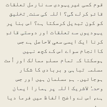
قوم کسی غیریہودی سے نارمل تعلقات
قائم کرلے گی؟ اللہ کی سنت ِتخلیق
کو کون تبدیل کرسکتا ہے؟ اس بنا پر
یہودیوں سے تعلقات اور دوستی قائم
کرنا ایک ایسی سعیِ لاحاصل ہے جس
کاانجام سواے اس کے کچھ نہیں
ہوسکتا کہ تمام مسلم ممالک اور اُمت
مسلمہ تباہی و بربادی کا شکار
ہوجائیں۔ ہم مسلمان ہیں اور جس
وحدہٗ لاشریک اللہ پر ہمارا ایمان
ہے، اس نے واضح الفاظ میں فرما دیا
ہے: