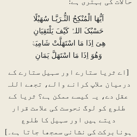
حالات کی بہتری ہے:
اَیُّھَا الْمُنْکِحُ الثُّـرَیَّـا سُھَیْلًا
حَسْبُکَ اللہُ کَیْفَ یَلْتَقِیَانِ
ھِیَ اِذَا مَا اسْتَھَلَّتْ شَامِیَۃْ
وَھُوَ اِذَا مَا اسْتَھَلَّ یَمَانِ
[اے ثریا ستارے اور سہیل ستارے کے
درمیان ملاپ کرانے والے، تجھے اللہ
عقل دے، یہ کیسے ممکن ہے؟ ثریا کے
طلوع کو لوگ نحوست کی علامت قرار
دیتے ہیں اور سہیل کا طلوع
ہونابرکت کی نشانی سمجھا جاتا ہے۔]