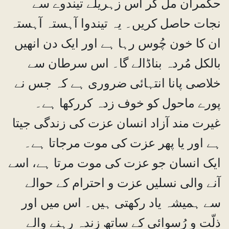
حکمران مل کر اس زہریلے تیندوے سے
نجات حاصل کریں۔ یہ تیندوا آہستہ آہستہ
ان کا خون چُوس رہا ہے اور ایک دن انھیں
بالکل مُردہ بناڈالے گا۔ اس سرطان سے
خلاصی پانا انتہائی ضروری ہے کہ جس نے
پورے ماحول کو خوف زدہ کررکھا ہے۔
غیرت مند آزاد انسان عزت کی زندگی جیتا
ہے اور یا پھر عزت کی موت مرجاتا ہے۔
ایک انسان جو عزت کی موت مرتا ہے، اسے
آنے والی نسلیں عزت و احترام کے حوالے
سے ہمیشہ یاد رکھتی ہیں۔ اس میں اور
ذلّت و رُسوائی کے ساتھ زندہ رہنے والے