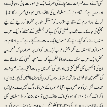
بھی آنے والے خطرات سے بچانے کی صرف ایک ہی صورت باقی رہ جاتی ہے،
اور وہ یہ ہے کہ تمام دنیا کے مسلمانوں کی طاقت اس یہودی خطرے کا مقابلہ
کرنے اور اسلام کے مقاماتِ مقدسہ کو مستقل طور پر محفوظ کردینے کے لیے
مجتمع کی جائے۔ اب تک یہ غلطی کی گئی ہے کہ فلسطین کے مسئلے کو ایک عرب
مسئلہ بنائے رکھا گیا۔ دنیا کے مسلمان ایک مدت سے کہتے رہے کہ یہ اسلام اور
مسلمانوں کا مسئلہ ہے مگر بعض عرب لیڈروں کو اس پر اصرار رہا کہ نہیں، یہ
محض ایک عرب مسئلہ ہے۔ خدا کا شکر ہے کہ اب مسجداقصیٰ کے سانحے سے
ان کی آنکھیں بھی کھل گئی ہیں اور ان کی سمجھ میں یہ بات آگئی ہے کہ صہیونیت
کی عظیم بین الاقوامی سازش کا مقابلہ، جب کہ دنیا کی بڑی طاقتوں کی پوری تائید و
حمایت بھی اس کو حاصل ہے، تنہا عربوں کے بس کا روگ نہیں ہے۔ دنیا میں
اگر ایک کروڑ ۶۰لاکھ یہودی ایک طاقت ہیں تو ۷۰، ۷۵ کروڑ مسلمان بھی
ایک طاقت ہیں، اور ان کی ۳۰-۳۲ حکومتیں اس وقت انڈونیشیا سے مراکو اور