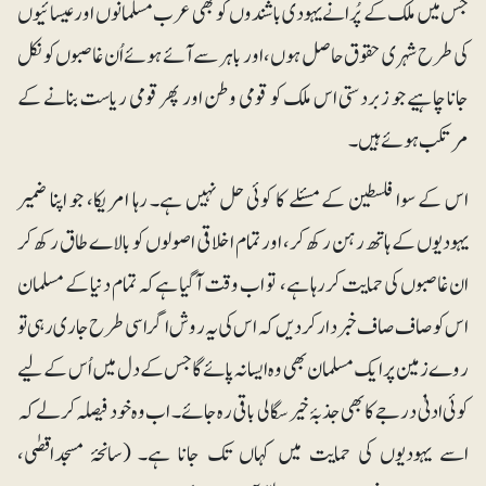
جس میں ملک کے پُرانے یہودی باشندوں کو بھی عرب مسلمانوں اور عیسائیوں
کی طرح شہری حقوق حاصل ہوں، اور باہر سے آئے ہوئے اُن غاصبوں کو نکل
جانا چاہیے جو زبردستی اس ملک کو قومی وطن اور پھر قومی ریاست بنانے کے
مرتکب ہوئے ہیں۔
اس کے سوا فلسطین کے مسئلے کا کوئی حل نہیں ہے۔ رہا امریکا، جو اپنا ضمیر
یہودیوں کے ہاتھ رہن رکھ کر، اور تمام اخلاقی اصولوں کو بالاے طاق رکھ کر
ان غاصبوں کی حمایت کر رہا ہے، تو اب وقت آگیا ہے کہ تمام دنیا کے مسلمان
اس کوصاف صاف خبردار کردیں کہ اس کی یہ روش اگر اسی طرح جاری رہی تو
روے زمین پر ایک مسلمان بھی وہ ایسا نہ پائے گا جس کے دل میں اُس کے لیے
کوئی ادنیٰ درجے کا بھی جذبۂ خیرسگالی باقی رہ جائے۔ اب وہ خود فیصلہ کرلے کہ
اسے یہودیوں کی حمایت میں کہاں تک جانا ہے۔ (سانحۂ مسجداقصٰی،