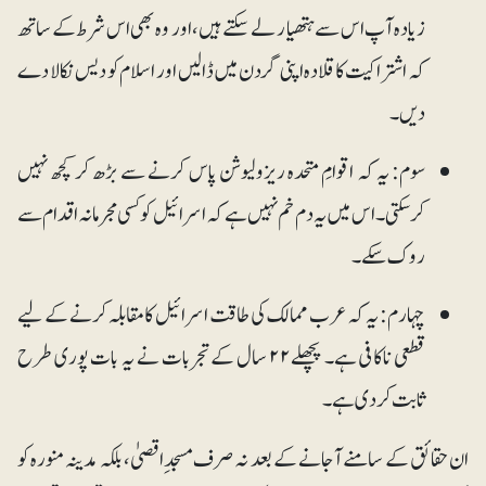
زیادہ آپ اس سے ہتھیار لے سکتے ہیں، اور وہ بھی اس شرط کے ساتھ
کہ اشتراکیت کا قلادہ اپنی گردن میں ڈالیں اور اسلام کو دیس نکالا دے
دیں۔
سوم: یہ کہ اقوامِ متحدہ ریزولیوشن پاس کرنے سے بڑھ کر کچھ نہیں
کرسکتی۔ اس میں یہ دم خم نہیں ہے کہ اسرائیل کو کسی مجرمانہ اقدام سے
روک سکے۔
چہارم: یہ کہ عرب ممالک کی طاقت اسرائیل کا مقابلہ کرنے کے لیے
قطعی ناکافی ہے۔ پچھلے۲۲ سال کے تجربات نے یہ بات پوری طرح
ثابت کردی ہے۔
ان حقائق کے سامنے آجانے کے بعد نہ صرف مسجدِاقصیٰ، بلکہ مدینہ منورہ کو