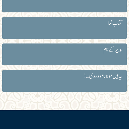
کتاب نما
مدیر کے نام
یہ ہیں مولانا مودودی …!