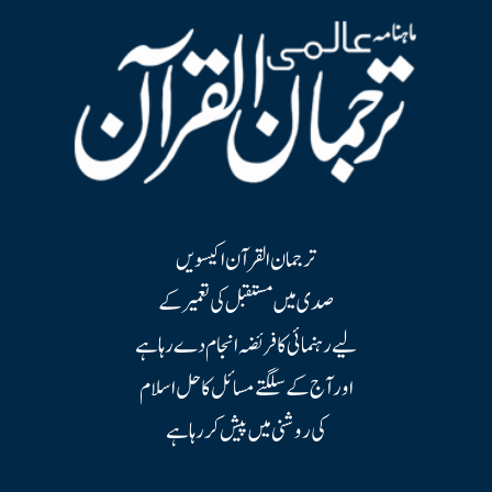
ترجمان القرآن اکیسویں
صدی میں مستقبل کی تعمیر کے
لیے رہنمائی کا فریضہ انجام دے رہا ہے
اور آج کے سلگتے مسائل کا حل اسلام
کی روشنی میں پیش کر رہا ہے