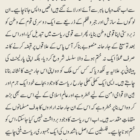
سے اب تک وہاں باہر سے آئے اور لائے گئے ہیں انھیں واپس جانا چاہیے۔ ان
لوگوں نے سازش اور جبروظلم کے ذریعے سے ایک دوسری قوم کے وطن کو
زبردستی اپنا قومی وطن بنایا، پھر اسے قومی ریاست میں تبدیل کیا، اور اس کے
بعد توسیع کے جارحانہ منصوبے بناکر آس پاس کے علاقوں پر قبضہ کرنے کا نہ
صرف عملاً ایک نہ ختم ہونے والا سلسلہ شروع کردیا، بلکہ اپنی پارلیمنٹ کی
پیشانی پر علانیہ یہ لکھ دیا کہ کس کس ملک کو وہ اپنی اس جارحیت کا نشانہ بنانا
چاہتے ہیں۔ ایسی ایک کھلی کھلی جارح ریاست کا وجود بجاے خود ایک جرم اور
بین الاقوامی امن کے لیے خطرہ ہے اور عالمِ اسلامی کے لیے اس سے بھی بڑھ
کر وہ اس بنا پر خطرہ ہے کہ اس کے ان جارحانہ ارادوں کا ہدف مسلمانوں کے
مقاماتِ مقدسہ ہیں۔ اب اس ریاست کا وجود برداشت نہیں کیا جاسکتا، اس کو
ختم ہونا چاہیے۔ فلسطین کے اصل باشندوں کی ایک جمہوری ریاست بننی چاہیے