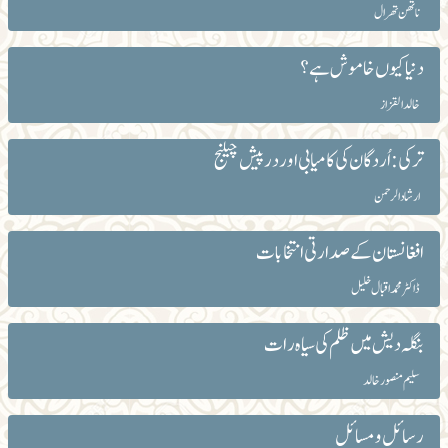
ناتھن تھرال
دنیا کیوں خاموش ہے؟
خالد القزاز
ترکی: اُردگان کی کامیابی اور درپیش چیلنج
ارشاد الرحمن
افغانستان کے صدارتی انتخابات
ڈاکٹر محمد اقبال خلیل
بنگلہ دیش میں ظلم کی سیاہ رات
سلیم منصور خالد
رسائل و مسائل