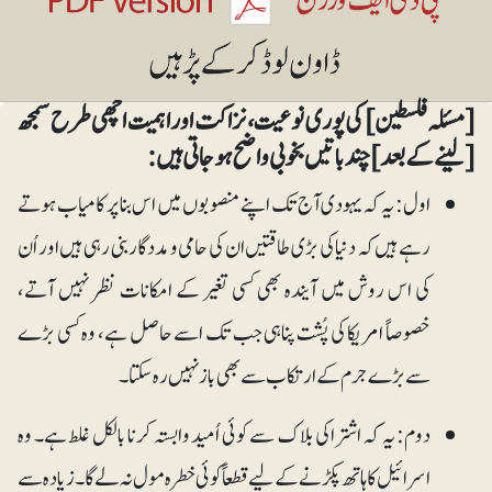
[مسئلہ فلسطین] کی پوری نوعیت، نزاکت اور اہمیت اچھی طرح سمجھ
[لینے کے بعد] چند باتیں بخوبی واضح ہوجاتی ہیں:
اول: یہ کہ یہودی آج تک اپنے منصوبوں میں اس بنا پر کامیاب ہوتے
رہے ہیں کہ دنیا کی بڑی طاقتیں ان کی حامی و مددگار بنی رہی ہیں اور اُن
کی اس روش میں آیندہ بھی کسی تغیر کے امکانات نظر نہیں آتے،
خصوصاً امریکا کی پُشت پناہی جب تک اسے حاصل ہے، وہ کسی بڑے
سے بڑے جرم کے ارتکاب سے بھی باز نہیں رہ سکتا۔
دوم: یہ کہ اشتراکی بلاک سے کوئی اُمید وابستہ کرنا بالکل غلط ہے۔ وہ
اسرائیل کا ہاتھ پکڑنے کے لیے قطعاً کوئی خطرہ مول نہ لے گا۔ زیادہ سے