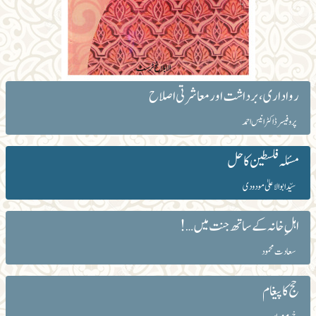
رواداری ، برداشت اور معاشرتی اصلاح
پروفیسر ڈاکٹر انیس احمد
مسئلہ فلسطین کا حل
سیّد ابوالاعلیٰ مودودی
اہلِ خانہ کے ساتھ جنت میں…!
سعادت محمود
حج کا پیغام