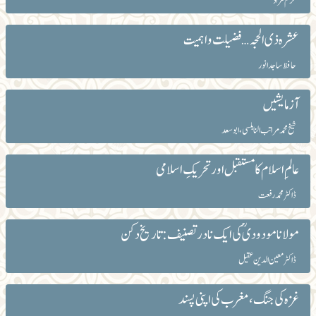
خرم مراد
عشرہ ذی الحجہ …فضیلت و اہمیت
حافظ ساجد انور
آزمایشیں
شیخ محمد مراتب النابلسی، ابوسعد
عالمِ اسلام کا مستقبل اور تحریکِ اسلامی
ڈاکٹر محمد رفعت
مولانا مودودیؒ کی ایک نادر تصنیف: تاریخ دکن
ڈاکٹر معین الدین عقیل
غزہ کی جنگ، مغرب کی اپنی پسند