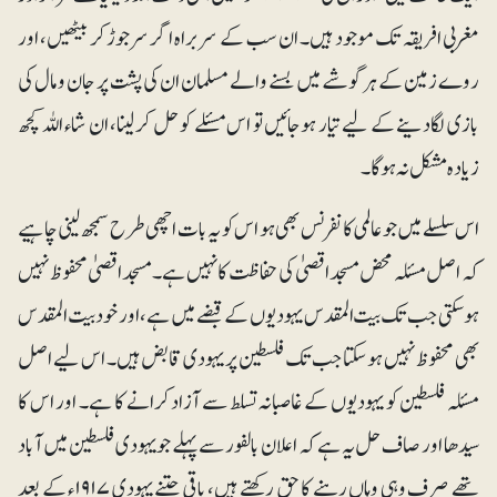
مغربی افریقہ تک موجود ہیں۔ ان سب کے سربراہ اگر سرجوڑ کر بیٹھیں، اور
روے زمین کے ہرگوشے میں بسنے والے مسلمان ان کی پشت پر جان و مال کی
بازی لگادینے کے لیے تیار ہوجائیں تو اس مسئلے کو حل کرلینا، ان شاء اللہ کچھ
زیادہ مشکل نہ ہوگا۔
اس سلسلے میں جو عالمی کانفرنس بھی ہو اس کو یہ بات اچھی طرح سمجھ لینی چاہیے
کہ اصل مسئلہ محض مسجد اقصیٰ کی حفاظت کا نہیں ہے۔ مسجداقصیٰ محفوظ نہیں
ہوسکتی جب تک بیت المقدس یہودیوں کے قبضے میں ہے، اور خود بیت المقدس
بھی محفوظ نہیں ہوسکتا جب تک فلسطین پر یہودی قابض ہیں۔ اس لیے اصل
مسئلہ فلسطین کو یہودیوں کے غاصبانہ تسلط سے آزاد کرانے کا ہے۔ اور اس کا
سیدھا اور صاف حل یہ ہے کہ اعلان بالفور سے پہلے جو یہودی فلسطین میں آباد
تھے صرف وہی وہاں رہنے کا حق رکھتے ہیں، باقی جتنے یہودی ۱۹۱۷ء کے بعد