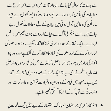
سے ہدایت کا سوال کیا جائے۔ ان اوقات میں اس سے اس طرح سے
مناجات کی جائیں کہ وہ ہمارے لیے معاملات کو ایسے کھول دے جیسے
عارفین کی دعائیں قبول ہوتی ہیں، یا ان کے لیے معاملات کھول دیے
جاتے ہیں۔ اسے جہنم کی آگ سے بچائے اور اسے جنت نعیم میں داخل
فرماد ے۔ ایک نماز کے بعد دوسری نماز کا انتظار کیجیے۔ روزہ دار عصر کی
نماز ادا کرنے کے بعد مغرب کی نماز کاانتظار کرنے لگتا ہے اور وہ رباط
(اللہ کی راہ میں پہرہ) کا اجر حاصل کرلیتا ہے جس کی خبر رسول اللہ صلی
اللہ علیہ وسلم نے دی۔ یہ اجر ایک نماز کے بعد دوسری نماز کے انتظار
میں ہے۔ مسجد میں قیام کے دوران وہ قراء ت قرآن، دعا، ذکراللہ اور
اللہ تعالیٰ سے توبہ کر کے اجر کامستحق ٹھیرتا ہے۔
استغفار سحری: رمضان المبارک استغفار کے لیے بیش قیمت لمحات پر