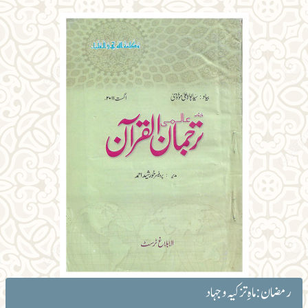
رمضان: ماہِ تزکیہ و جہاد