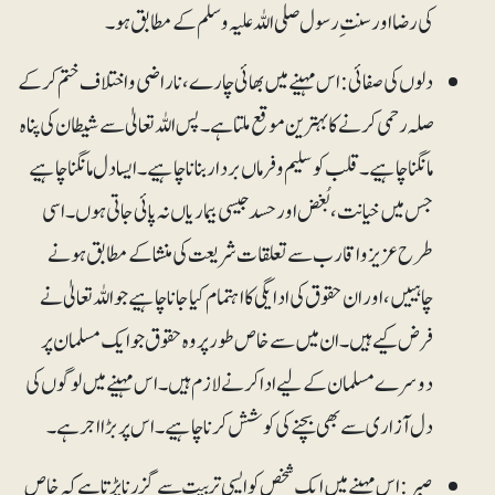
کی رضا اور سنت ِ رسول صلی اللہ علیہ وسلم کے مطابق ہو۔
دلوں کی صفائی:اس مہینے میں بھائی چارے، ناراضی و اختلاف ختم کر کے
صلہ رحمی کرنے کا بہترین موقع ملتا ہے۔ پس اللہ تعالیٰ سے شیطان کی پناہ
مانگنا چاہیے۔ قلب کو سلیم و فرماں بردار بنانا چاہیے۔ ایسا دل مانگنا چاہیے
جس میں خیانت، بُغض اور حسد جیسی بیماریاں نہ پائی جاتی ہوں۔ اسی
طرح عزیز و اقارب سے تعلقات شریعت کی منشا کے مطابق ہونے
چاہییں، اور ان حقوق کی ادایگی کا اہتمام کیا جانا چاہیے جو اللہ تعالیٰ نے
فرض کیے ہیں۔ ان میں سے خاص طور پر وہ حقوق جو ایک مسلمان پر
دوسرے مسلمان کے لیے ادا کرنے لازم ہیں۔ اس مہینے میں لوگوں کی
دل آزاری سے بھی بچنے کی کوشش کرنا چاہیے۔ اس پر بڑا اجر ہے۔
صبر: اس مہینے میں ایک شخص کو ایسی تربیت سے گزرنا پڑتا ہے کہ خاص