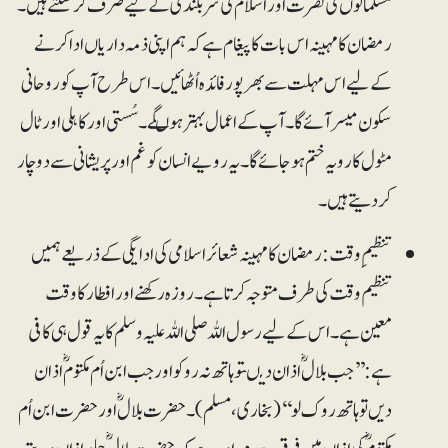
مسلمانوں کی نصرت اور اسلام کی سربلندی کے لیے صَرف کرسکتے ہیں۔
رمضان کا مہینہ اس بات کا پیغام ہے کہ ہم اپنی ذمہ داریاں ادا کرنے
کے لیے اس مہلت سے بھرپور فائدہ اُٹھائیں۔ اس طرح آپ کو روحانی
سکون میسر آئے گا۔ آپ کے اعمال بہتر ہوںگے۔ سُستی اور کاہلی اور ٹال
مٹول کا رویہ ختم ہوجائے گا۔ یہ رویے انسان کو غم اور پریشانی سے دوچار
کردیتے ہیں۔
تنظیمِ وقت:رمضان کا مہینہ شعائر اسلامی کی ادایگی کے ذریعے ہمیں
تنظیم وقت کی طرف متوجہ کرتا ہے۔ روزہ رکھنے اور افطار کا وقت
معین ہے۔ اس کے لیے رسول اللہ صلی اللہ علیہ وسلم کا یہ قول ہی کافی
ہے: ’’جب بلالؓ اذان دیںتو ہاتھ نہ روکو اور جب ابن اُم مکتومؓ اذان
دیں تو ہاتھ روک لو‘‘ (بخاری، مسلم)۔ حضرت بلالؓ اور حضرت ابن اُم