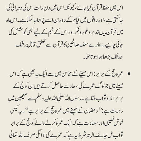
اس میں حفظ قرآن کیاجائے، کیونکہ اس میں دن رات اس کی دہرائی کی
جاسکتی ہے، اور راتوں میں قیام کے دوران اسے پڑھا جاسکتاہے۔ اس ماہ
میں قرآن میںتدبر و غور و فکر اور اس کے فہم کے لیے بھی کوشش کی
جانی چاہیے۔ ہمارے سلف صالحین کاقرآن سے تعلق قابلِ رشک
حدتک بڑھا ہوا ہوتا تھا۔
عمرہ حج کے برابر: اس مہینے کے محاسن میں سے ایک یہ بھی ہے کہ اس
مہینے میں جو لوگ عمرے کی سعادت حاصل کرتے ہیں ان کو حج کے
برابر اجروثواب ملتا ہے۔ رسول اللہ صلی اللہ علیہ وسلم سے صحیحین میں
روایت ہے: ’’رمضان کے مہینے میں عمرہ حج کے برابر ہے‘‘۔ یہ کیسی
خوش نصیبی اور سعادت ہے کہ ایک عمرہ کرنے والے کو حج کے برابر
ثواب مل جائے۔ البتہ شرط یہ ہے کہ عمرے کی ادایگی صرف اللہ تعالیٰ