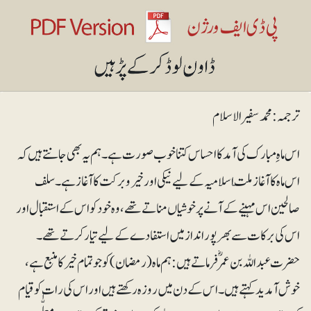
ترجمہ: محمد سفیرالاسلام
اس ماہِ مبارک کی آمد کا احساس کتنا خوب صورت ہے۔ ہم یہ بھی جانتے ہیں کہ
اس ماہ کا آغاز ملّت اسلامیہ کے لیے نیکی اور خیروبرکت کا آغاز ہے۔ سلف
صالحین اس مہینے کے آنے پر خوشیاں مناتے تھے، وہ خود کو اس کے استقبال اور
اس کی برکات سے بھرپور انداز میں استفادے کے لیے تیار کرتے تھے۔
حضرت عبداللہ بن عمرؓ فرماتے ہیں: ہم ماہ (رمضان) کو جو تمام خیر کا منبع ہے،
خوش آمدید کہتے ہیں۔ اس کے دن میں روزہ رکھتے ہیں اور اس کی رات کو قیام