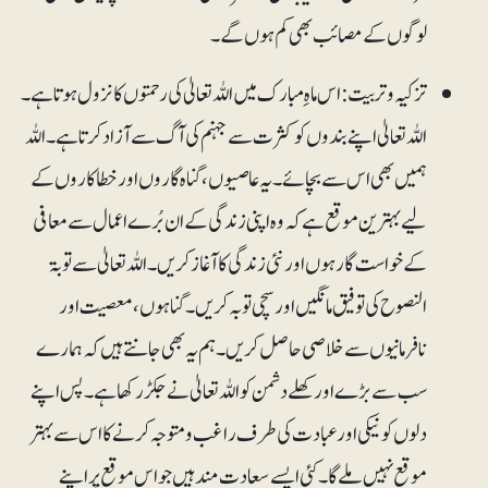
لوگوں کے مصائب بھی کم ہوں گے۔
تزکیہ و تربیت:اس ماہِ مبارک میں اللہ تعالیٰ کی رحمتوں کا نزول ہوتاہے۔
اللہ تعالیٰ اپنے بندوں کو کثرت سے جہنم کی آگ سے آزاد کرتا ہے۔ اللہ
ہمیں بھی اس سے بچائے۔ یہ عاصیوں، گناہ گاروں اور خطاکاروں کے
لیے بہتر ین موقع ہے کہ وہ اپنی زندگی کے ان بُرے اعمال سے معافی
کے خواست گار ہوں اور نئی زندگی کا آغاز کریں۔ اللہ تعالیٰ سے توبۃ
النصوح کی توفیق مانگیں اور سچی توبہ کریں۔ گناہوں، معصیت اور
نافرمانیوں سے خلاصی حاصل کریں۔ ہم یہ بھی جانتے ہیں کہ ہمارے
سب سے بڑے اور کھلے دشمن کو اللہ تعالیٰ نے جکڑ رکھا ہے۔ پس اپنے
دلوں کو نیکی اور عبادت کی طرف راغب و متوجہ کرنے کا اس سے بہتر
موقع نہیں ملے گا۔ کئی ایسے سعادت مند ہیں جو اس موقع پر اپنے