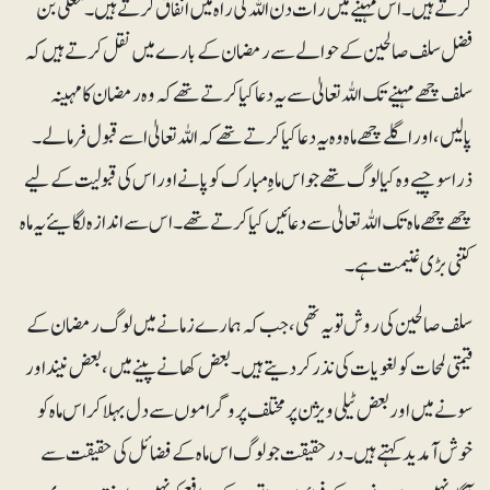
کرتے ہیں۔ اس مہینے میں رات دن اللہ کی راہ میں انفاق کرتے ہیں۔ معلّٰی بن
فضل سلف صالحین کے حوالے سے رمضان کے بارے میں نقل کرتے ہیں کہ
سلف چھے مہینے تک اللہ تعالیٰ سے یہ دعا کیا کرتے تھے کہ وہ رمضان کا مہینہ
پالیں، اور اگلے چھے ماہ وہ یہ دعا کیا کرتے تھے کہ اللہ تعالیٰ اسے قبول فرما لے۔
ذرا سوچیے وہ کیا لوگ تھے جو اس ماہِ مبارک کو پانے اور اس کی قبولیت کے لیے
چھے چھے ماہ تک اللہ تعالیٰ سے دعائیں کیا کرتے تھے۔ اس سے اندازہ لگایئے یہ ماہ
کتنی بڑی غنیمت ہے۔
سلف صالحین کی روش تو یہ تھی، جب کہ ہمارے زمانے میں لوگ رمضان کے
قیمتی لمحات کو لغویات کی نذر کر دیتے ہیں۔ بعض کھانے پینے میں، بعض نیند اور
سونے میں اور بعض ٹیلی ویژن پر مختلف پروگراموں سے دل بہلا کر اس ماہ کو
خوش آمدید کہتے ہیں۔ درحقیقت جو لوگ اس ماہ کے فضائل کی حقیقت سے