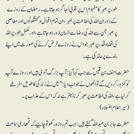
طور پر صبر کا مفہوم اس پر بخوبی اُجاگر ہوجاتا ہے۔ رمضان کے روزے
کے دوران اللہ کی اطاعت پر صبر، ان تمام اقوال و گفتگوئوں اور معاصی
پر صبر جن سے اللہ کی رضا سے انسان دُور ہوجاتا ہے، اور مکمل طور پر اللہ
کی قضاوقدر پر صبر جو اس نے روزے فرض کرنے کی صورت میں اپنے
بندے پر عائد کی ہے۔
حضرت احنف بن قیسؓ سے جب کہا گیا: آپ بزرگ آدمی ہیں اور روزے آپ
کو کمزور کردیں گے توانھوں نے جواب دیا: ’’میں نے زندگی کا طویل سفر طے
کرلیا ہے، اللہ کی اطاعت پر صبر کرنا بہتر ہے نہ کہ اس کے عذاب پر۔
(سیراعلام النبلاء)
حضرت جابر بن عبداللہؓ کہتے ہیں: جب تم روزہ رکھو تو چاہیے کہ تمھاری سماعت