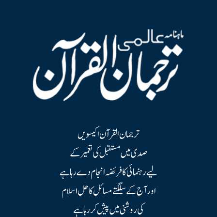
ترجمان القرآن اکیسویں
صدی میں مستقبل کی تعمیر کے
لیے رہنمائی کا فریضہ انجام دے رہا ہے
اور آج کے سلگتے مسائل کا حل اسلام
کی روشنی میں پیش کر رہا ہے