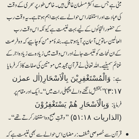
مبنی ہے جس سے اکثر مسلمان غافل ہیں۔ خاص طور پر سحری کے وقت
کی عبادت اور استغفار اس حوالے سے بہت اہم ہوتا ہے۔ یہ وقت رب
کے حضور التجائوں کے لیے بہت غنیمت ہے کیونکہ اس وقت رب
العالمین ساتویں آسمان پر آیا ہوتا ہے۔ بندۂ مومن کو چاہیے کہ وہ فرصت
کے ان لمحات کو غنیمت جانے اور اس وقت میں زیادہ سے زیادہ اجر کے
غنائم سمیٹیے۔ اللہ تعالیٰ نے قرآنِ مجید میں مومنین کی صفات کا ذکر فرمایا
ہے:
وَالْمُسْتَغْفِرِیْنَ بِالْاَسْحَارِ(اٰل عمرٰن
) ’’بخشش مانگنے والے پچھلی رات میں‘‘۔ ایک اور مقام پر
۳:۱۷
فرمایا:
وَبِالْاَسْحَارِ ھُمْ یَسْتَغْفِرُوْنَ
’’وقتِ صبح وہ استغفار کرتے تھے‘‘۔
(الذاریات ۵۱:۱۸)
قرآن سے خصوصی شغف: رمضان اس حوالے سے بھی غنیمت ہے کہ