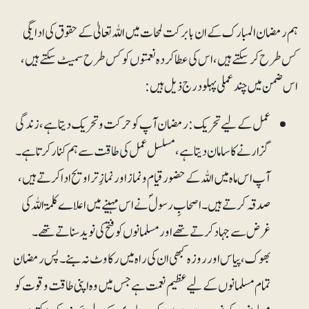
ہم رمضان المبارک کے ان بابرکت لمحات میں اللہ تعالیٰ کے حقوق کی ادایگی
کس طرح کرسکتے ہیں، اس کی عطا کردہ نعمتوں کو کس طرح سمیٹ سکتے ہیں،
اس ضمن میں چند عملی پہلو درج ذیل ہیں:
عمل کے لیے تحریک: رمضان آپ کو حرکت و تحریک دیتا ہے، زندگی
گزارنے کا سامان دیتا ہے، مسلسل عمل کی طاقت سے ہم کنار کرتا ہے۔
آپ اس ماہ میں اللہ کے حضور قیام و نماز اور نمازِ تراویح ادا کرتے ہیں،
صدقہ کرتے ہیں۔ اصحابِ رسولؐ نے اس مہینے میں اعلاے کلمۃ اللہ کی
غرض سے جہاد کرتے تھے اور مسلمانوں کو فتح کی نوید سناتے تھے۔
بھوک، پیاس اور روزہ کبھی ان کی راہ میں رکاوٹ نہ بنے۔ پس رمضان
تمام مسلمانوں کے لیے عظیم نعمت ہے جس میں وہ اپنی طاقت و قوت کو