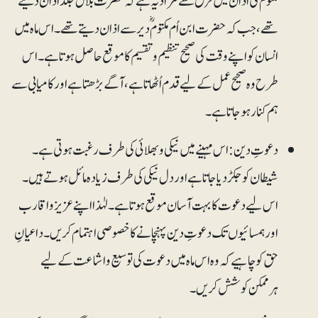
مکتومؓ کی اذان میں فرق سے مراد یہ ہے کہ حضرت بلالؓ جلد اذان دیتے
تھے، جب کہ حضرت ابن اُم مکتومؓ دیر سے اذان دیتے تھے۔ اس ماہ میں
انسان کو اپنے وقت کی صحیح تنظیم و تقسیم کا موقع حاصل ہوتا ہے۔ اس
طرح وہ صحیح عمل کے لیے قدم اُٹھاتا ہے، آگے بڑھتا ہے اور کامیابی سے
ہم کنار ہوجاتا ہے۔
دعوتِ دین: اس مہینے میں نیکی و بھلائی کی طرف رغبت ہوتی ہے۔
شیطان کو جکڑ دیا جاتا ہے اور دل نیکی کی طرف زیادہ مائل ہوتے ہیں۔
اس لیے دعوت کا بہت آسان موقع ہوتا ہے۔ لہٰذا اپنے عزیز واقارب
اور ہمسائیوں تک دعوتِ دین پہنچانے کا خصوصی اہتمام کریں۔ داعیانِ
حق کو چاہیے کہ وہ اس ماہ میں دعوت کی توسیع واشاعت کے لیے
ہرممکن کوشش کریں۔