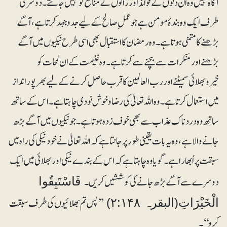
آگاہ نہیں وہ ان دنوں کے فوائد اور راتوں کے منافع کو نہیں جانتے۔ دوسری
طرف ایک وہ بندۂ مومن ہے جو عملِ صالح کے لیے جدوجہد کرتا ہے، آگے
بڑھنے کا متمنی ہوتا ہے۔ وہ رمضان کا استقبال بھی اسی طرح نیکیوں میں آگے
بڑھنے اور منکرات سے بچنے سے کرتا ہے۔ وہ غنیمت کے ان لمحات کو
خیروبھلائی سمیٹنے اور رب العالمین کا قرب حاصل کرنے کے لیے بھرپور انداز
میں استعمال کرتا ہے۔ وہ اللہ تعالیٰ کی رضا و خوش نودی چاہتا ہے۔ اس کے ساتھ
ساتھ وہ دردناک عذاب سے بھی خوف زدہ ہوتا ہے۔ جو نیکیوں میں آگے بڑھ
جانے والا ہے، وہ یہ بات یقینی طور پر جانتا ہے کہ اللہ تعالیٰ نے خود نیکی کی راہ میں
سبقت پر اُبھارا ہے۔ گویا وہ چاہتا ہے کہ اس کے بندے نیکی اور بھلائی میں ایک
دوسرے سے آگے بڑھ جانے کی کوششیں کریں۔
فَاسْتَبِقُوا
’’پس تم بھلائیوں کی طرف سبقت
الْخَیْرَاتِ(البقرہ ۲:۱۴۸)
کرو‘‘۔