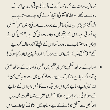
میں ایک رات ہے جس میں گردنیں آزاد کی جاتی ہیں۔ یہ اس کے
روزے رکھنے اور اللہ کا تقویٰ اختیار کرنے کی وجہ سے ہوتا ہے۔ یہ
اثرانگیزی بڑی اہمیت کی حامل ہے جو روزے اور قیامِ لیل میں تسلسل
پیدا کرتی ہے۔ اسی کے نتیجے میں وہ بشارت دی گئی ہے: ’’جس کسی نے
ایمان اور احتساب سے روزہ رکھا اس کے پچھلے گناہ معاف کر دیے
گئے‘‘ (متفق علیہ)۔ پس اس سے بڑھ کر اجر و اثرپذیری اور کیا ہوگی!
مساجد کے ساتھ تعلّق: اس ماہِ عظیم میں نفس کو مساجد کے ساتھ تعلق
پر آمادہ کرناچاہیے، تاکہ آپ ان سات لوگوں میں سے ہوجائیں جن کو
اللہ تعالیٰ اپنے سایے میں اس دن جگہ دے گا جس دن اس کے سایے
کے سوا کوئی دوسرا سایہ نہ ہوگا۔ آخری عشرے میں خلوت میں رب
العالمین سے تعلق جوڑنے کے لیے مساجد میں اعتکاف کیا جائے۔ اس