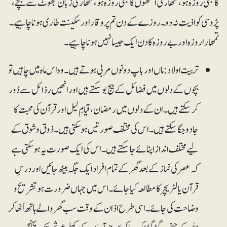
کا بھی روزہ ہو، تمھاری آنکھوں کا بھی روزہ ہو، تمھاری زبان جھوٹ سے بچے،
پڑوسی کو اذیت نہ دو۔ روزے کے دن تم پر وقار اور سکینت طاری ہونا چاہیے۔
تمھارا روزہ اور بے روزہ کا دن ایک جیسا نہیں ہونا چاہیے۔
تربیت اولاد: ماں اور باپ دونوں مربی ہوتے ہیں۔ وہ اس ماہ میں چاہیں تو
بچوں کے دلوں میں فضائل کے بیج بوسکتے ہیں اور انھیں رذائل سے دُور
کرسکتے ہیں۔ ان کے دلوں میں رمضان، قیامِ لیل اور قرآن کی محبت کا
جادو جگا سکتے ہیں۔ اس کی مختلف صورتیں ہوسکتی ہیں۔ ذوق و شوق کے
لیے مختلف انداز اپنائے جاسکتے ہیں۔ اس کی ایک صورت یہ ہوسکتی ہے
کہ عصر کی نماز کے بعد گھر کے تمام افراد ایک جگہ بیٹھ جائیں اور درسِ
قرآن یا لٹریچر کا مطالعہ کیا جائے۔ اس میں جہاں ضرورت ہو تشریح و
وضاحت کی جائے۔ اسی طرح اذان کے وقت سب گھر والے ہاتھ اُٹھا کر