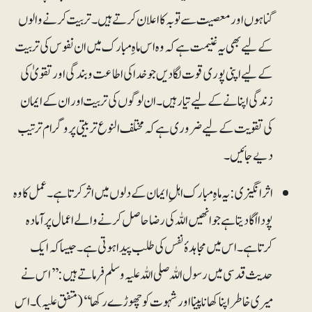
گناہوں اور معصیت سے توبہ کا اعلان کرتے ہیں۔ تربیت کرنے والوں
کے لیے بھی یہ غنیمت ہے کہ وہ اس ماہِ مبارک میں ان نفوس کی تربیت
کے لیے اپنی پوری قوت لگادیں جو خدا کی اطاعت و بندگی اور تقویٰ کی
زندگی اپنانے کے لیے تیار ہیں۔ ان لوگوں کی تربیت اور ان کے ایمان
کی تقویت کے لیے ضروری ہے کہ مختلف النوع تربیتی پروگرام ترتیب
دیے جائیں۔
اثرانگیزی:یہ ماہِ مبارک اہلِ ایمان کے دلوں میں اثر کرتا ہے۔عمل کا وہ
پودا اُگا دیتا ہے جو انھیں اللہ کی رضا حاصل کرنے والے اعمال پر آمادہ
کرتا ہے۔ اس میں مجاہدۂ نفس کی طلب پیدا ہوتی ہے۔ جیساکہ ایک
حدیث قدسی میں رسول اللہ صلی اللہ علیہ وسلم فرماتے ہیں: ’’اس نے
میری خاطر اپنا کھانا پینا اور شہوت کو چھوڑے رکھا‘‘(متفق علیہ)۔ اس