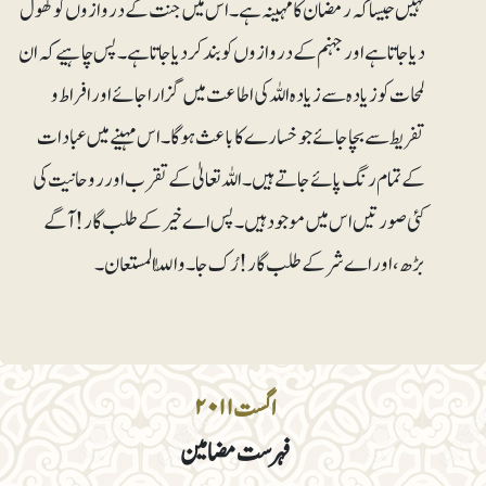
نہیں جیساکہ رمضان کا مہینہ ہے۔ اس میں جنت کے دروازوں کو کھول
دیا جاتا ہے اور جہنم کے دروازوں کو بند کردیا جاتا ہے۔ پس چاہیے کہ ان
لمحات کو زیادہ سے زیادہ اللہ کی اطاعت میں گزارا جائے اور افراط و
تفریط سے بچا جائے جو خسارے کا باعث ہوگا۔ اس مہینے میں عبادات
کے تمام رنگ پائے جاتے ہیں۔ اللہ تعالیٰ کے تقرب اور روحانیت کی
کئی صورتیں اس میں موجود ہیں۔ پس اے خیر کے طلب گار! آگے
بڑھ، اور اے شر کے طلب گار! رُک جا۔ واللّٰہ المستعان۔
اگست ۲۰۱۱
فہرست مضامین