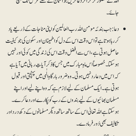
اللہ کے حضور گڑگڑا کر دعا کریں جو آسمان کے کھلے عرش تک پہنچ
جائے۔
دعا: جب بندئہ مومن اللہ رب العالمین کو اپنی مناجات کے ذریعے یاد
کر رہا ہوتا ہے تو اس وقت اس کے دل کو اطمینان اور سکون کی جو کیفیت
حاصل ہوتی ہے، اس سے افضل وقت اس کی زندگی میں کوئی اور نہیں
ہوسکتا۔ خصوصاً اس ماہِ مبارک میں جس کا ذکر آیاتِ ربانی میں آیا ہے
کہ اس میں دعا رد نہیں ہوتی۔ وہ ضرور بارگاہِ الٰہی میں پہنچتی اور قبول
ہوتی ہے۔ ایک مسلمان کے لیے لازم ہے کہ وہ اپنے لیے اور اپنے
مسلمان بھائیوں کے لیے بندوں کے رب کو پکارے اور دعا کرے۔
ہوسکتا ہے اللہ تعالیٰ اس کے ساتھ ساتھ دیگر مسلمانوں کے دکھ درد اور
تکالیف بھی دُور فرما دے۔