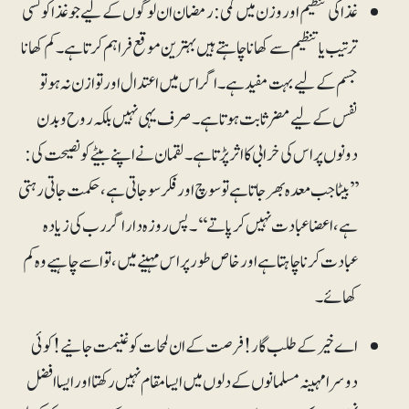
غذا کی تنظیم اور وزن میں کمی: رمضان ان لوگوں کے لیے جو غذا کو کسی
ترتیب یا تنظیم سے کھانا چاہتے ہیں بہترین موقع فراہم کرتا ہے۔ کم کھانا
جسم کے لیے بہت مفید ہے۔ اگر اس میں اعتدال اور توازن نہ ہو تو
نفس کے لیے مضر ثابت ہوتا ہے۔ صرف یہی نہیں بلکہ روح و بدن
دونوں پر اس کی خرابی کا اثر پڑتا ہے۔ لقمان نے اپنے بیٹے کو نصیحت کی:
’’بیٹا جب معدہ بھر جاتا ہے تو سوچ اور فکر سو جاتی ہے، حکمت جاتی رہتی
ہے، اعضا عبادت نہیں کرپاتے‘‘۔ پس روزہ دار اگر رب کی زیادہ
عبادت کرنا چاہتا ہے اور خاص طور پر اس مہینے میں، تو اسے چاہیے وہ کم
کھائے۔
اے خیر کے طلب گار! فرصت کے ان لمحات کو غنیمت جانیے! کوئی
دوسرا مہینہ مسلمانوں کے دلوں میں ایسا مقام نہیں رکھتا اور ایسا افضل