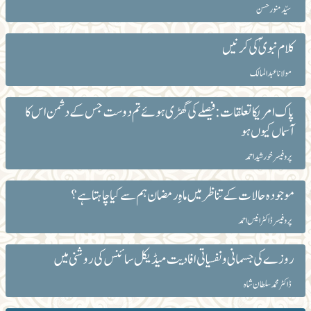
سیّد منور حسن
کلام نبویؐ کی کرنیں
مولانا عبد المالک
پاک امریکا تعلقات: فیصلے کی گھڑی ہوئے تم دوست جس کے دشمن اس کا
آسماں کیوں ہو
پروفیسر خورشید احمد
موجودہ حالات کے تناظر میں ماہِ رمضان ہم سے کیا چاہتا ہے؟
پروفیسر ڈاکٹر انیس احمد
روزے کی جسمانی و نفسیاتی افادیت میڈیکل سائنس کی روشنی میں
ڈاکٹر محمد سلطان شاہ