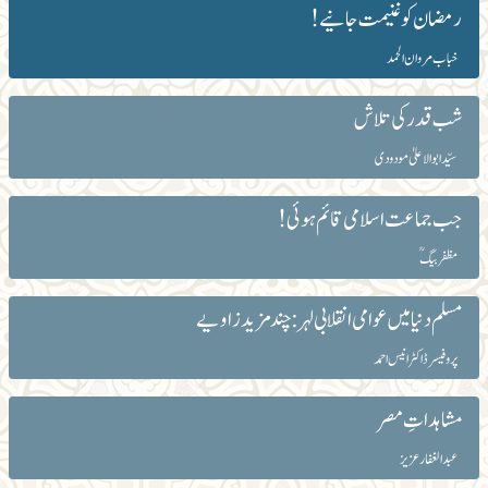
رمضان کو غنیمت جانیے!
خباب مروان الحمد
شب قدر کی تلاش
سیّد ابوالاعلیٰ مودودی
جب جماعت اسلامی قائم ہوئی!
مظفر بیگؒ
مسلم دنیا میں عوامی انقلابی لہر: چند مزید زاویے
پروفیسر ڈاکٹر انیس احمد
مشاہداتِ مصر
عبد الغفار عزیز