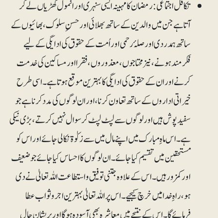
تکافل اجتماعی: رمضان کامہینہ ایسی سنہری اور انمول گھڑیاں لے کر
آتاہے جن میں والدین کے ساتھ بھلائی اور حسنِ سلوک، بھائیوں کے
ساتھ ہمدردی اور صلۂ رحمی اور اُمت کے حقوق کی ادایگی کے لیے
فکرمند ہونے، نیز محتاجوں، معذوروں، فقرا اور مساکین کی خدمت
کرنے اور ان کے حقوق کی ادایگی کا بہترین موقع ہوتا ہے۔ اسی طرح
خیراتی اداروں کے ساتھ تعاون کرنا، اور ان لوگوں کی مدد کرنا ہے جو
سفیدپوش ہیں اور لوگوں سے لپٹ لپٹ کر سوال نہیں کرتے، بڑی نیکی
ہے۔ اس ماہِ مبارک میں اپنے مال میں سے زکوٰۃ نکالی جائے اور اس کو
مستحقین میں تقسیم کیا جائے۔ ان لوگوں کا احساس کیا جائے جو ضعیف
اور کمزور ہیں۔ اس کے علاوہ جتنی توفیق و استطاعت اللہ تعالیٰ نے دی
ہو، راہِ خدا میں خرچ کیجیے۔ اس پر اللہ تعالیٰ بہترین اجر و ثواب عطا
فرمائے گا۔ اس کے نتیجے میں معاشرہ بھی آسودہ ہوگا اور پریشان حال