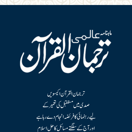
ترجمان القرآن اکیسویں
صدی میں مستقبل کی تعمیر کے
لیے رہنمائی کا فریضہ انجام دے رہا ہے
اور آج کے سلگتے مسائل کا حل اسلام