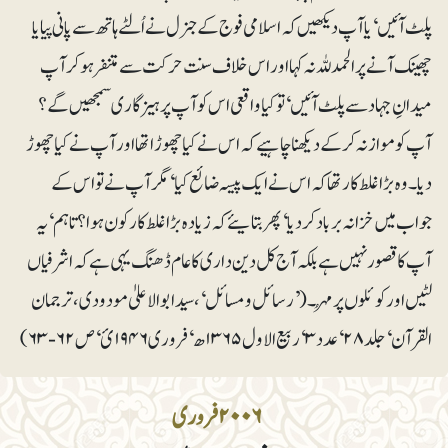
پلٹ آئیں‘ یا آپ دیکھیں کہ اسلامی فوج کے جنرل نے اُلٹے ہاتھ سے پانی پیا یا
چھینک آنے پر الحمدللہ نہ کہا اور اس خلاف سنت حرکت سے متنفر ہوکر آپ
میدانِ جہاد سے پلٹ آئیں‘ توکیا واقعی اس کو آپ پرہیزگاری سمجھیں گے؟
آپ کو موازنہ کر کے دیکھنا چاہیے کہ اس نے کیا چھوڑا تھا اور آپ نے کیا چھوڑ
دیا۔ وہ بڑا غلط کار تھا کہ اس نے ایک پیسہ ضائع کیا‘ مگر آپ نے تو اس کے
جواب میں خزانہ برباد کر دیا‘ پھر بتایئے کہ زیادہ بڑا غلط کار کون ہوا؟ تاہم ‘یہ
آپ کا قصور نہیں ہے بلکہ آج کل دین داری کا عام ڈھنگ یہی ہے کہ اشرفیاں
لٹیں اور کوئلوں پر مُہر۔ (’رسائل و مسائل‘، سیدابوالاعلیٰ مودودی، ترجمان
القرآن‘ جلد ۲۸‘ عدد ۳‘ربیع الاول ۱۳۶۵ھ‘ فروری ۱۹۴۶ئ‘ ص ۶۲-۶۳)
۲۰۰۶فروری