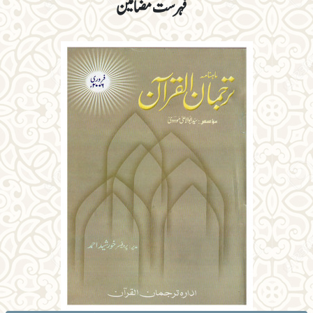
فہرست مضامین