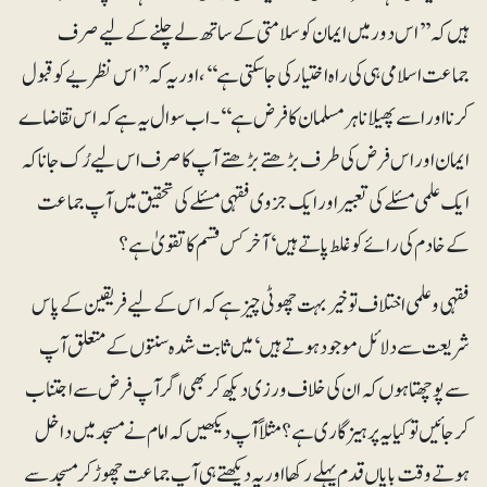
ہیں کہ ’’اس دور میں ایمان کو سلامتی کے ساتھ لے چلنے کے لیے صرف
جماعت اسلامی ہی کی راہ اختیار کی جا سکتی ہے‘‘، اور یہ کہ ’’اس نظریے کو قبول
کرنا اور اسے پھیلانا ہر مسلمان کا فرض ہے‘‘۔ اب سوال یہ ہے کہ اس تقاضاے
ایمان اور اس فرض کی طرف بڑھتے بڑھتے آپ کا صرف اس لیے رُک جانا کہ
ایک علمی مسئلے کی تعبیر اور ایک جزوی فقہی مسئلے کی تحقیق میں آپ جماعت
کے خادم کی رائے کو غلط پاتے ہیں‘ آخر کس قسم کا تقویٰ ہے؟
فقہی و علمی اختلاف تو خیر بہت چھوٹی چیز ہے کہ اس کے لیے فریقین کے پاس
شریعت سے دلائل موجود ہوتے ہیں‘ میں ثابت شدہ سنتوں کے متعلق آپ
سے پوچھتا ہوں کہ ان کی خلاف ورزی دیکھ کر بھی اگر آپ فرض سے اجتناب
کرجائیں تو کیا یہ پرہیزگاری ہے؟ مثلاً آپ دیکھیں کہ امام نے مسجد میں داخل
ہوتے وقت بایاں قدم پہلے رکھا اور یہ دیکھتے ہی آپ جماعت چھوڑ کر مسجد سے