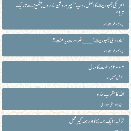
امریکی جمہوریت کا اصل روپ ’’چہرہ روشن اندروں چنگیز سے تاریک
تر!‘‘
پروفیسر خورشید احمد
’باوردی جمہوریت‘ ___ ضرورت یا لعنت؟
پروفیسر خورشید احمد
۲۰۰۶: دعوت کا سال
قاضی حسین احمد
اللہ کا مقرب بندہ
سیّد ابوالاعلیٰ مودودی
تزکیہ: ایک ہمہ پہلو اور ہمہ گیر عمل