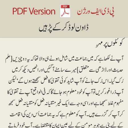
کوئلوں پر مُہر
آپ نے لکھا ہے کہ میں جماعت میں شامل ہونے ہی والا تھا کہ یہ دو چیزیں [علم
حدیث اور ڈاڑھی سے متعلق] میرے سامنے آگئیں اور انھیں دیکھ کر میں
رُک گیا۔ اس رُک جانے کو آپ شاید کوئی تقویٰ کا فعل سمجھتے ہوں گے‘ لیکن
آپ ذرا غور کریں تو آپ کو خود معلوم ہوجائے گا کہ فی الواقع آپ نے تقویٰ کا
مفہوم غلط سمجھا ہے اور اسی وجہ سے ایک غیرمتقیانہ فعل کو متقیانہ فعل سمجھ
کر آپ کرگزرے ہیں۔ آپ کو معلوم ہے کہ یہ جماعت اُس دین کی اقامت
کے لیے بنی ہے جو ہرمومن کے لیے عین ایمان کا مقتضا ہے۔ آپ خود فرماتے