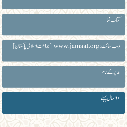
کتاب نما
ویب سائٹ: www.jamaat.org [جماعت اسلامی پاکستان]
مدیر کے نام
۶۰ سال پہلے