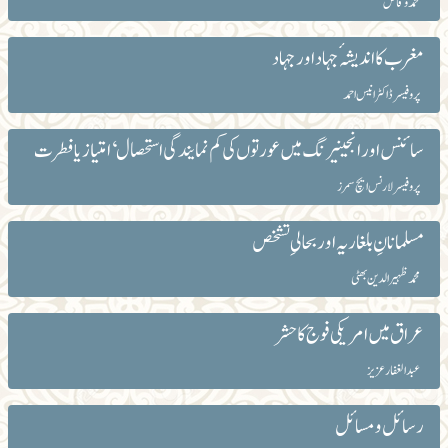
محمد وقاص
مغرب کا اندیشہ ٔجہاد اور جہاد
پروفیسر ڈاکٹر انیس احمد
سائنس اور انجینیرنگ میں عورتوں کی کم نمایندگی استحصال‘ امتیاز یا فطرت
پروفیسر لارنس ایچ سمرز
مسلمانانِ بلغاریہ اور بحالیِ تشخص
محمد ظہیرالدین بھٹی
عراق میں امریکی فوج کا حشر
عبد الغفار عزیز
رسائل و مسائل