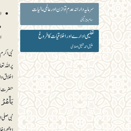
سرمایہ دارانہ عدم توازن اور عالمی مالیات
ا
سام پیزیگٹی
م
تعلیمی ادارے اور اخلاقیات کا فروغ
ا
عتیق احمد شفیق اصلاحی
نبی اکرم 
پراللہ تع
اخلاق وا
حضرت ابو
یَاْمُر
نبی صلی ا
اچھے اخلا