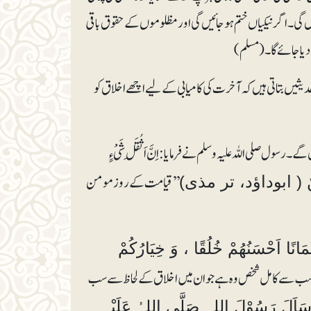
یں گی۔ اگر نیکیاں ختم ہوجائیں گی اور مظلوموں کے حقوق باقی
 دیا جائے گا۔(مسلم)
دیثیں بتاتی ہیں کہ آخرت کی کامیابی کے لیے اچھے اخلاق کو
لی اللہ علیہ وسلم نے فر مایا: اِنَّ اَثُقَلَ شَیْءٍ
’’قیامت کے روز مومن
حَسَنٌ ( ابوداؤد، تر مذی)
ْمَانًا اَحْسَنُھُمْ خُلُقًا ، وَ خِیَارُکُمْ
سے سب سے کامل شخص وہ ہے جوان میں اخلاق کے لحاظ سے سب
 سَاَلَ رَسُوْلَ اللہِ صَلَّی اللہُ عَلَیْہِ