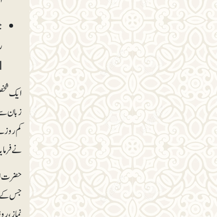
ج
ر
ا
ایک شخص 
زبان سے پ
کم روزے 
نے فرمای
حضرت ابو
جس کے پا
نماز، روز