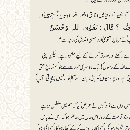
ن کے دنیا میں اخلاق اچھے تھے ۔ابوہریر ہ ؓ کہتے ہیں کہ
ْجَنَّۃَ ؟ قَالَ : تَقْوٰی اللہِ وَحُسْنُ
ے فرمایا: تقویٰ اور حسن اخلاق کی وجہ سے‘‘۔
وزے رکھنے اور صدقہ کرنے کے لیے مشہور ہے۔ لیکن اپنی
 : اے اللہ کے رسول ؐ !ایک دوسری عورت ہے جو کم نماز پڑھتی،
ہے اور پڑوسیوں کو اپنی زبان سے تکلیف نہیں پہنچاتی ۔ آپ ؐ
 مفلس کون ہے ؟ لو گوں نے عرض کیا کہ ہم میں مفلس وہ ہے
 ہے، جو قیامت کے روز اس حال میں حاضر ہو کہ اس کے پاس
 تراشی کی ہو گی ، کسی کا مال ہڑپ کرکے کھایا ہوگا،کسی کی پٹائی