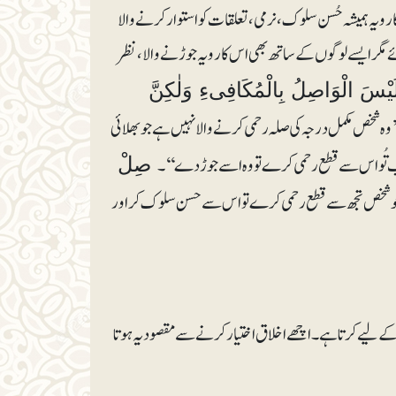
رویہ ہمیشہ حُسن سلوک ، نرمی، تعلقات کو استوار کرنے والا
گر ایسے لوگوں کے ساتھ بھی اس کا رویہ جوڑنے والا، نظر
یْسَ الْوَاصِلُ بِالْمُکَافِیءِ وَلٰکِنَّ
’وہ شخص مکمل درجہ کی صلہ رحمی کرنے والا نہیں ہے جو بھلائی
 جب تُو اس سے قطع رحمی کرے تو وہ اسے جوڑدے‘‘۔
صِلْ
 شخص تجھ سے قطع رحمی کرے تو اس سے حسن سلوک کر اور
 لیے کرتا ہے۔ اچھے اخلاق اختیا ر کر نے سے مقصو د یہ ہوتا