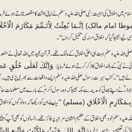
سلام میں اخلاق کی اہمیت: نبی صلی اللہ علیہ وسلم نے اپنی بعثت کا مقصد بتاتے ہوئے فر ما
وطا امام مالک) اِنَّـمَا بُعِثْتُ لِاُتَـمِّمَ مَکَارَمَ ال
سی لیے بھیجا گیا کہ اخلاق حسنہ کی تکمیل کروں‘‘۔
صلی اللہ علیہ وسلم بہت ہی اعلیٰ اخلاق کے مالک تھے ۔قرآن مجید میں اللہ تعالیٰ نے متع
الیٰ نے نبیؐ کے بلند اخلاق کاذکر کرتے ہوئے فر مایا :
وَاِنَّكَ لَعَلٰى خُلُقٍ عَظِيْمٍ۝۴ (القل
لے ہیں‘‘۔کتب سیرت رسول صلی اللہ علیہ وسلم ایسے واقعات سے بھری پڑی ہیں۔ نبی صلی
ذر ؓ نے اپنے بھائی کو مدینہ سے مکہ بھیجا کہ وہ رسول اکرمؐ کے بارے میں معلومات ح
’’میںنے ان کو دیکھاکہ وہ لوگوں کواخلاق
ُ بِـمَکَارِمِ الْاَخْلَاقِ (مسلم)
للہ علیہ وسلم خود بھی اخلاق کے عظیم الشان مرتبہ پر فائز تھے ۔ انسانوں کوبھی آپؐ اچھ
ق کی تعلیم دیتے ہوئے فرمایا:
اِتَّقِ اللہَ حَیْثُ مَاکُنْتَ وَاَتْبِعِ السّ