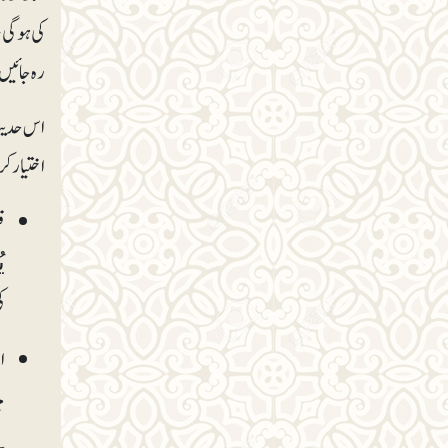
کی ہوگی،
رہ جائیں
اس حدیث س
اختیار ک
ق
ی
ک
اخ
خ
س