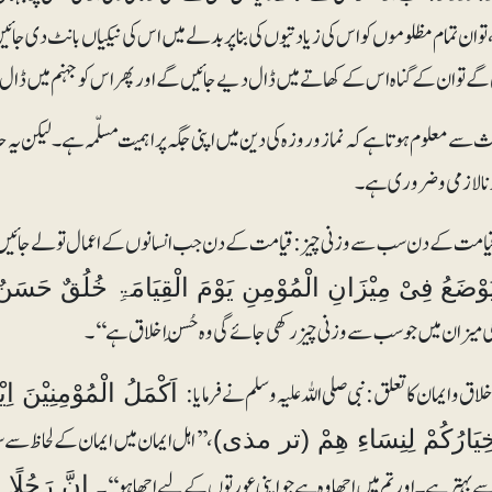
تو ان تمام مظلوموں کو اس کی زیادتیوں کی بنا پر بدلے میں اس کی نیکیاں بانٹ دی جائ
 گے تو ان کے گناہ اس کے کھاتے میں ڈال دیے جائیں گے اور پھر اس کو جہنم میں ڈال
ے معلوم ہو تا ہے کہ نماز وروزہ کی دین میں اپنی جگہ پر اہمیت مسلّمہ ہے۔ لیکن یہ ح
رنا لازمی و ضروری ہے۔
یامت کے دن سب سے وزنی چیز: قیامت کے دن جب انسانوں کے اعمال تولے جائیں گے۔ رسول ص
ُوْضَعُ فِیْ مِیْزَانِ الْمُوْمِنِ یَوْمَ الْقِیَامَۃِ خُلُقٌ 
ی میزان میں جو سب سے وزنی چیز رکھی جائے گی وہ حُسنِ اخلاق ہے‘‘۔
لاق و ایمان کا تعلق :نبی صلی اللہ علیہ وسلم نے فر مایا:
اَکْمَلُ الْمُوْمِنِیْنَ اِی
، ’’اہل ایمان میں ایمان کے لحاظ 
ِیَارُکُمْ لِنِسَاءِ ھِمْ (تر مذی)
ے بہتر ہے۔اور تم میں اچھا وہ ہے جو اپنی عورتوں کے لیے اچھا ہو‘‘۔
اِنَّ رَجُلًا