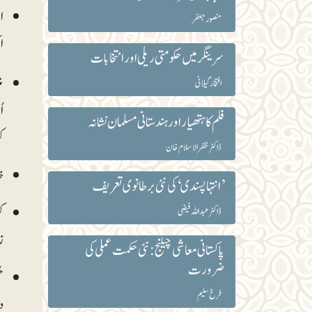
ا
منصور جعفر‎
ا
سرینگر میں حکومتی ریلی اور انتخابات
م
افتخار گیلانی
ا
فلم کا ہتھیار اور ہندستانی مسلمان نشانہ
ک
ڈاکٹر ظفرالاسلام خان
خ
’انتہا پسندی‘ کی نئی برطانوی تعریف
ک
ڈاکٹر عبداللہ فیضی
ز
پاکستانی معاشی چیلنج: نئی حکمت عملی کی
ضرورت
ح
فرخ سلیم
د