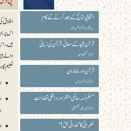
انتخابی نتائج کے بعدکرنے کے کام
اخلاق کی 
پروفیسر ڈاکٹر انیس احمد
اس پر بہت
قرآن مجید کے معانی،قرآن کی زبانی
ہیں۔ اس 
والے ہیں۔
ڈاکٹر تسنیم احمد
تعلیم گاہ
قرآن اور خاندان
ا
ڈاکٹر کوثر فردوس
مسلم اُمہ ، عالمی منظر اور داخلی تضادات
ا
ڈاکٹر محمد مختار شنقیطی
ع
حکمرانی کا ’خدائی حق!‘
ا