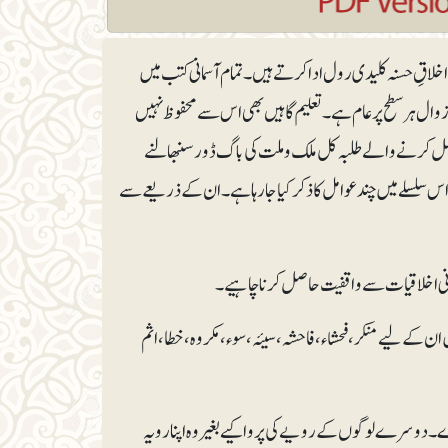
اخلاقِ حسنہ کلیدی رول ادا کرتے ہیں ۔تمام آسمانی کتب میں
ی زوال ہر سطح پر عام ہے۔ تعلیم گاہیں بھی اس سے محفوظ نہیں
ل کرنے والے طلبہ کل ملک و ملت کی باگ ڈور سنبھالنے
 اس سلسلے میں چند عوامل کا ذکر کیا جا رہا ہے ۔ ان کے ذریعے سے
قرآنی اخلاقیات سے واقفیت حاصل کرنا چاہیے۔
ان کے لیے منکر، فحشاء، فاحشہ، سیئہ، سوء، مکروہ ، خطا، اثم
رے ۔ دوسرے لوگوں کے رویے کی پروا کیے بغیر وہ اپنا رویہ