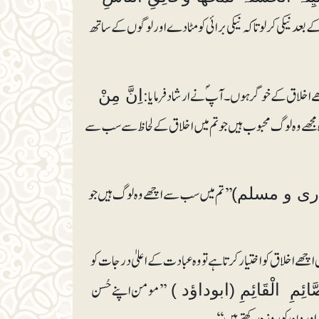
 بعد نیکی کرلو تاکہ نیکی برائی کو مٹا دے اور لوگو ں کے ساتھ
 اخلاق کے خو گر ہوں۔ آپؐ نے ارشاد فرمایا:
اِنَّ مِنْ
مجھے وہ لوگ محبوب ہیں جو تم میں اخلاق کے لحاظ سے سب سے
’’تم میں سب سے اچھے وہ لوگ ہیں جو
ا (بخاری و مسلم)
چھے اخلاق کو اختیار کرتا ہے تو وہ عبادت کے اعلیٰ درجات کو
’’مومن اپنے حُسن
صَّائِمِ الْقَائِمِ (ابوداؤد )
ور دن کو روزہ رکھتے ہیں‘‘۔