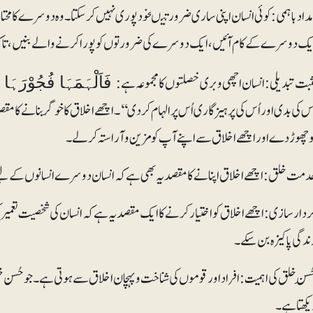
مدادباہمی: کوئی انسان اپنی ساری ضرورتیںخود پوری نہیں کر سکتا۔ وہ دوسرے کا محتا
یک دوسرے کے کام آئیں، ایک دوسرے کی ضرورتوں کو پورا کرنے والے بنیں،تاکہ
ثبت تبدیلی:انسان اچھی وبری خصلتوں کا مجموعہ ہے:
فَاَلْہَمَہَا فُجُوْرَہَا وَتَقْوٰىہَاۙ
ُس کی بدی اور اُس کی پرہیزگاری اُس پر الہام کردی‘‘۔ اچھے اخلاق کا خو گر بنانے کا 
و چھوڑ دے اور اچھے اخلاق سے اپنے آپ کو مزین و آراستہ کر لے۔
دمت خلق:اچھے اخلاق اپنانے کا مقصد یہ بھی ہے کہ انسان دوسرے انسانوں کے ل
ردار سازی: اچھے اخلاق کو اختیارکرنے کا ایک مقصد یہ ہے کہ انسان کی شخصیت تعمیر کی ج
ندگی پاکیزہ بن سکے۔
ُسنِ خلق کی اہمیت: افراد اور قوموں کی شناخت و پہچان اخلاق سے ہوتی ہے۔ جو حُسن خل
یکھتا ہے۔