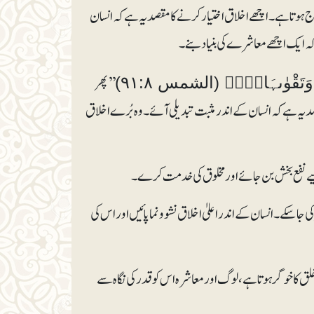
ج ہوتا ہے۔اچھے اخلاق اختیار کرنے کا مقصد یہ ہے کہ انسان
 ایک اچھے معاشرے کی بنیاد بنے۔
’’پھر
۝۸۠ (الشمس ۹۱:۸)
مقصد یہ ہے کہ انسان کے اندر مثبت تبدیلی آئے۔ وہ بُرے اخلاق
یے نفع بخش بن جائے اور مخلوق کی خدمت کرے۔
ا سکے۔ انسان کے اندر اعلیٰ اخلاق نشوو نما پائیں اور اس کی
ق کا خوگر ہوتا ہے، لوگ اور معاشرہ اس کو قدر کی نگا ہ سے