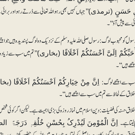
’’جہاں کہیں بھی رہواللہ تعالیٰ سے ڈرتے رہواور برائی کے
قٍ حَسَنٍ (ترمذی)
 سے پیش آؤ‘‘۔
سولؐ کو محبو ب لوگ:رسول صلی اللہ علیہ وسلم کے نزدیک وہ لوگ پسندیدہ ہیں جو اچھے
’’تم میں سب سے زیادہ 
َٔحَبِّکُمْ اِلَیَّ اَحْسَنُکُمْ اَخْلَاقًا (بخاری)
چھے ہیں‘‘۔
ب سے اچھے لوگ:
اِنَّ مِنْ خِیَارِکُمْ اَحْسَنُکُمْ اَخْلَاقً
خلاق کے لحاظ سے تم میں سب سے اچھے ہیں‘‘۔
خلاق حسنہ کی فضیلت :دین اسلام میں نماز روزہ کی بڑی اہمیت ہے۔ لیکن اگر کوئی شخص ا
لیتا ہے ۔
اِنَّ الْمُوْمِنَ لَیُدْرِکُ بِحُسْنِ خُلُقِہٖ دَرَجَۃً ال
خلاق سے ان لوگوں کا درجہ حا صل کر لیتا ہے جو رات میں اللہ کے حضور کھڑے رہتے ا