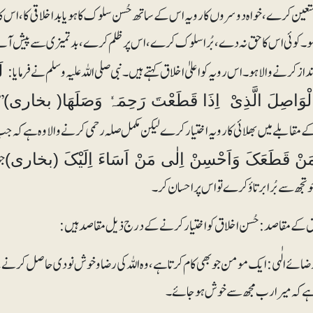
تعین کرے، خواہ دوسروں کا رویہ اس کے ساتھ حُسن سلوک کاہو یا بد اخلاقی کا، اس کا 
و۔ کوئی اس کا حق نہ دے، بُرا سلوک کرے، اس پر ظلم کرے ، بدتمیزی سے پیش آئے م
نداز کرنے والاہو ۔ اس رویہ کو اعلیٰ اخلاق کہتے ہیں۔ نبی صلی اللہ علیہ وسلم نے فرمایا:
لَ
’
لْوَاصِلَ الَّذِیْ اِذَا قَطَعْتَ رَحِمَہٗ وَصَلَھَا( بخاری)
ے مقابلے میں بھلائی کا رویہ اختیار کرے لیکن مکمل صلہ رحمی کرنے والا وہ ہے کہ
جو
َنْ قَطَعَکَ وَاَحْسِنْ اِلٰی مَنْ اَسَاءَ اِلَیْکَ (بخاری)
و تجھ سے بُرا برتاؤ کرے تو اس پر احسان کر ۔
ق کے مقاصد: حُسن اخلاق کو اختیار کرنے کے درج ذیل مقاصد ہیں:
ضائے الٰہی:ایک مومن جو بھی کام کرتا ہے، وہ اللہ کی رضا و خو ش نودی حا صل کرنے کے
ے کہ میرا رب مجھ سے خوش ہو جائے۔