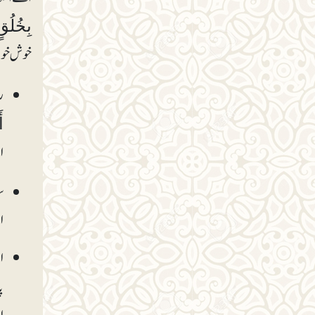
بِخُلُ
خوش خوئی
ر
ا
ا
س
ا
ا
پا
ا