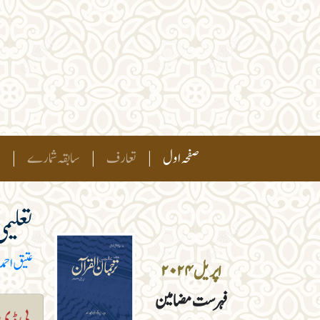
(current)
صفحہ اول
|
تعارف
|
سابقہ شمارے
|
ہ
تعلیم
عتیق احمد
اپریل ۲۰۲۴
فہرست مضامین