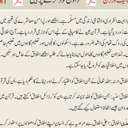
اہمیت انفرادی و اجتماعی زندگی میں مسلّمہ ہے۔ اچھے اور پُرامن معاشرے کی تعمیر میں 
 زور دیا گیا ہے۔ قرآن مجید نے کامیابی کے لیے اس کو لازمی قرار دیا ہے ۔ آ ج اخلاق
کی روک تھام کی اشدضرورت ہے۔ اسکولوں، کالجوں اور تعلیم گاہوں میں تعلیم حاص
 لہٰذا ان تعلیم گاہوں کا ماحول ایسا بنایا جائے کہ طلبہ اچھے اخلاق کے حامل ہو سکیں ۔
وں میں اخلاقیات کو فروغ دیا جا سکتا ہے۔
خلاق حسنہ : اللہ تعالیٰ نے جن اخلاق کو اختیارکرنے اوراپنانے کا حکم دیا ہے، اُن کی 
خلاق سئیہ :جن اخلاق کو اللہ ناپسند کرتا ہے، ان کو ’رذائل اخلاق‘ کہتے ہیں۔ قرآن میں 
دوان جیسے الفاظ استعمال کیے گئے ہیں۔
علٰـی اخلاق : اعلیٰ اخلاق سے مراد یہ ہے کہ انسان اپنے اخلاق کواصولوں پر استوار ک