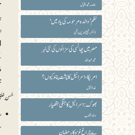
علّامہ محمداقبال
م
ہ
نظم’والدہ مرحومہ کی یاد میں‘
ا
ڈاکٹر رفیع الدین ہاشمی
ا
مصر میں پھانسی کی سزائوں کی نئی لہر
ک
محمد عبداللہ
م
امریکا، اسرائیل کا پشت پناہ کیوں؟
ج
غدا اجیل
حُسنِ خل
بھوک: اسرائیل کا جنگی ہتھیار
ر
داؤد قطب
ہ
بے چراغ غزہ کا رمضان