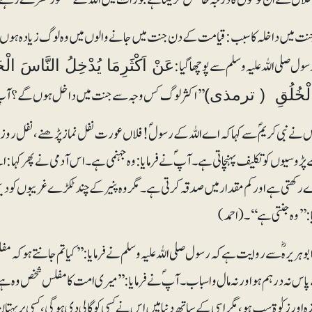
نت میں داخلہ کاسبب :قیامت کے دن جنت میں جانے والوں میں وہ لوگ زیادہ ہوں گے ج
سول صلی اللہ علیہ وسلم سے پوچھا گیا:
عَنْ اَکْثَرِمَا یُدْخِلُ النَّاسَ ال
’’اکثر لوگ کس وجہ سے جنت میں داخل ہوں گے؟ آپ ؑن
لْخُلُقِ ( ترمذی)
نے نبی کریم ؐ سے کہا کہ اے اللہ کے رسول ؐ !فلاں عورت نفل نماز پڑھنے ، نفل ر
ڑوسیوں کو تکلیف پہنچاتی ہے ۔ آپ ؐ نے فرمایا : وہ جہنمی ہے ۔ اس آدمی نے پھر کہا
رکھتی ہے اور کم مقدار میں صدقہ کرتی ہے۔ مگر وہ پنیر کے چند ٹکڑے غریبوں کو دیتی 
ا:’’وہ جنتی ہے‘‘۔(احمد)
ہریرہؓ سے روایت ہے کہ رسول صلی اللہ علیہ وسلم نے فرمایا : ’’ کیا تم جانتے ہوکہ
س نہ درہم ہو اور نہ مال و اسباب۔ آپؐ نے فر مایا :’’ میری امت کا مفلس شخص وہ
ہ اور زکوٰۃ سب ہو، مگر اسی کے ساتھ دنیا میں اس نے کسی کو گالی دی ہو گی ، کسی پر بہتان