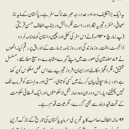
یہ ایک بڑا تکلیف دہ، اور حد درجہ عبرت ناک سفر ہے۔ پاکستان کے مایہ ناز
صحافی ،منفرد تجزیہ نگار اور راست فکر دانش ور جناب الطاف حسن قریشی
(پ:مارچ۱۹۳۰ء)نے اس سفرکی کھلی اور چھپی داستان کو ماہ نامہ اُردو
ڈائجسٹ ، ہفت روزہ زندگی اور روز نامہ جسارت کے اوراق پر رقم کیا۔انھوں
نے ۷۲ مضامین کی صورت میں اپنے گہرے مشاہدے ، وسیع مطالعے ، مسلسل
تحقیق، فکرانگیز مکالمے اور ایمان افروز تجزیے سے اس عمل معکوس کو پرکھا
ہے ، اور برملا سچائی بیان کرنے میں کسی کوتاہی ،سستی اور مداہنت کو قریب تک
نہیں پھٹکنے دیا۔اس دوران وہ دو مارشل لا حکومتوں اور ایک فسطائی حکومت
کے تحت قیدوبند سے بھی گزرے، مگر ثابت قدم رہے۔
۹۲ سالہ الطاف صاحب کا یہ تحریری سرمایہ پاکستان کی تاریخ کے نازک ترین