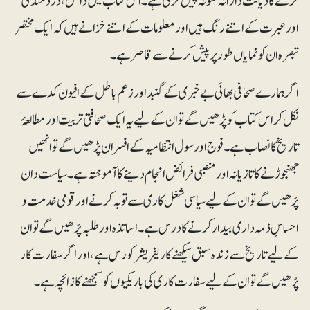
کرنے کا دیانت دارانہ نمونہ پیش کرتی ہے۔ اس کتاب میں دانش ، درد مندی
اور عبرت کے اتنے رنگ ہیں اور معلومات کے اتنے خزانے ہیں کہ ایک مختصر
تبصرہ ان کو نمایاں طور پر پیش کرنے سے قاصر ہے۔
اگر ہمارے صحافی بھائی بے خبری کے گنبد اور زعم باطل کے افیون کدے سے
نکل کر اس کتاب کو پڑھیں گے تو ان کے لیے یہ ایک صحافتی تربیت اور مطالعۂ
تاریخ کا نصاب ہے۔ فوج اور سول انتظامیہ کے افسران پڑھیں گے تو انھیں
جھنجوڑنے کا تازیانہ اور منصبی فرائض انجام دینے کا آموختہ ہے۔ سیاست دان
پڑھیں گے تو ان کے لیے سیاسی شغل کاری سے توبہ کرنے اور قومی خدمت و
احساسِ ذمہ داری بیدار کرنے کا درس ہے۔ اساتذہ اور طلبہ پڑھیں گے تو ان
کے لیے تاریخ سے زندہ سبق سیکھنے کا ریفریشر کورس ہے، اور اگر سفارت کار
پڑھیں گے تو ان کے لیے سفارت کاری کی باریکیوں کو سمجھنے کا زائچہ ہے۔