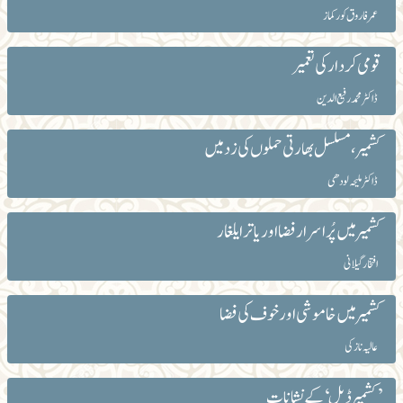
عمر فاروق کور کماز
قومی کردار کی تعمیر
ڈاکٹر محمد رفیع الدین
کشمیر، مسلسل بھارتی حملوں کی زد میں
ڈاکٹر ملیحہ لودھی
کشمیر میں پُراسرار فضا اور یاترا یلغار
افتخار گیلانی
کشمیر میں خاموشی اور خوف کی فضا
عالیہ نازکی
’کشمیر ڈیل‘ کے نشانات