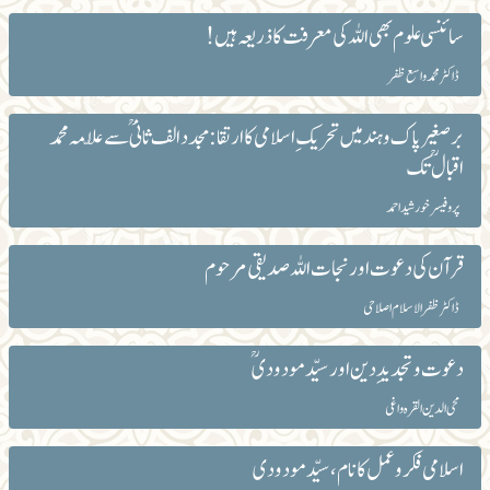
سائنسی علوم بھی اللہ کی معرفت کا ذریعہ ہیں !
ڈاکٹر محمد واسع ظفر
برصغیر پاک و ہند میں تحریک ِ اسلامی کا ارتقا: مجدد الف ثانی ؒسے علّامہ محمد
اقبالؒ تک
پروفیسر خورشید احمد
قرآن کی دعوت اور نجات اللہ صدیقی مرحوم
ڈاکٹر ظفرالاسلام اصلاحی
دعوت و تجدید ِدین اور سیّد مودودیؒ
محی الدین القرہ واغی
اسلامی فکروعمل کا نام، سیّد مودودی