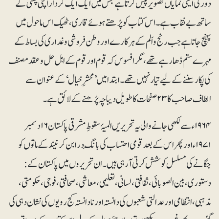
دورکی ایسی نمایاں تصویر پیش کرتا ہے جس میں ایک ایک کردار اپنی پستی کے
ساتھ بے نقاب ہے۔ اس کتاب کو پڑھتے ہوئے قاری، ٹھیک اس ماحول میں
پہنچ جاتا ہے جب رنج واَلم کے ہرکارے اور وطن فروشی وغداری کی بساط کے
مہرے ستم ڈھارہے تھے ،مگر افسوس کہ قوم اور قوم کے اہل حل وعقد مصنف
کی پکار سننے کے لیے تیار نہیں تھے۔ ابتدا میں ’محشرِخیال‘ کے عنوان سے
الطاف صاحب کا ۲۳صفحات کا طویل دیباچہ پڑھنے کے لائق ہے۔
۱۹۶۴ء سے لکھی جانے والی یہ تحریریں المیۂ سقوطِ مشرقی پاکستان ۱۶دسمبر
۱۹۷۱ء اور پھر اس کے بعد قومی احتساب کی بانگِ درا بن کر نیند کے ماتوں کو
جگانے کی مسلسل کوشش کرتی آ رہی ہیں ۔ ان تحریروں میں پاکستان کے:
دستوری ، بین الصوبائی ، ثقافتی ، لسانی ،تعلیمی ، معاشی ، صحافتی ، فوجی، حکومتی ،
مذہبی ، انتظامی اور عدالتی شعبوں کی دانستہ اور نادانستہ کج رویوں کی نشان دہی کی