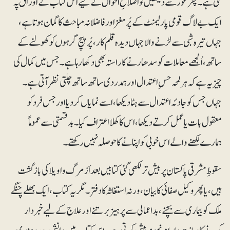
گئی ہے۔ پھر غور سے دیکھیں تو اصلاحِ اَحوال کے لیے اس کتاب کے اوراق پہ
ایک بے لاگ قومی پارلیمنٹ کے پُرمغز اور فاضلانہ مباحث کا گمان ہوتا ہے،
جہاں تیرہ شبی سے لڑنے والا جہاں دیدہ قلم کار، پُرپیچ گرہوں کو کھولنے کے
ساتھ، اُلجھے معاملات کو سدھارنے کا راستہ بھی دکھا رہا ہے۔ جس میں کمال کی
چیز یہ ہے کہ ہرلمحہ حسِ اعتدال اور ہمدردی ساتھ ساتھ چلتی نظر آتی ہے۔
جہاں جس کو جادئہ اعتدال سے ہٹا دیکھا، اسے نمایاں کردیا اور جس فرد کو
معقول بات یا عمل کرتے دیکھا، اس کا کھلا اعتراف کیا۔بدقسمتی سے عموماً
ہمارے لکھنے والے اس خوبی کو اپنانے کا حوصلہ نہیں رکھتے۔
سقوطِ مشرقی پاکستان پر بیش تر لکھی گئی کتابیں بعد اَز مرگ واویلا کی بازگشت
ہیں، یا پھر وکیل صفائی کا بیان ، ورنہ استغاثہ کا دفتر۔ مگر یہ کتاب ، ایک بھلے چنگے
ملک کو بیماری سے بچنے ، بداعمالی سے پرہیز برتنے اورعلاج کے لیے خبر دار