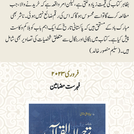
بظاہر کتاب کی قیمت زیادہ لگتی ہے، لیکن امرواقعہ ہے کہ خریدنے والا، جب
مطالعہ کرے گا تو اسے محسوس ہوگا کہ اس کی رقم ضائع نہیں ہوئی۔ ناشر بھی
مبارک باد کے مستحق ہیں کہ پاکستانی تاریخ کے ایک اہم باب کو بلاکم و کاست
پیش کیا ہے۔ کتاب میں بنگالی اور بنگال سے متعلق شخصیات کی تصاویر بھی شامل
ہیں۔ (سلیم منصور خالد)
فروری ۲۰۲۳
فہرست مضامین