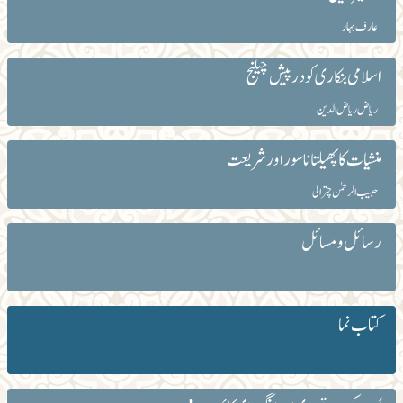
عارف بہار
اسلامی بنکاری کو درپیش چیلنج
ریاض ریاض الدین
منشیات کا پھیلتا ناسور اور شریعت
حبیب الرحمٰن چترالی
رسائل و مسائل
کتاب نما