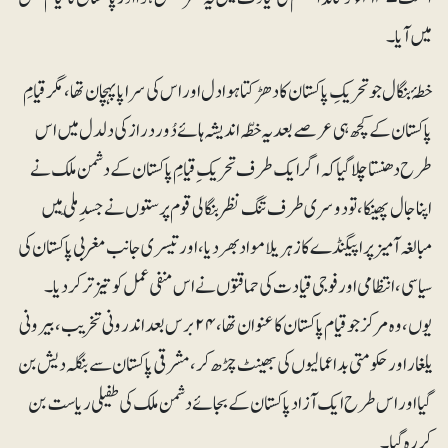
میں آیا۔
خطۂ بنگال جو تحریکِ پاکستان کا دھڑکتا ہوا دل اور اس کی سراپا پہچان تھا، مگر قیامِ
پاکستان کے کچھ ہی عرصے بعد یہ خطّہ اندیشہ ہائے دُور دراز کی دلدل میں اس
طرح دھنستا چلا گیا کہ اگر ایک طرف تحریک ِقیامِ پاکستان کے دشمن ملک نے
اپنا جال پھینکا ، تو دوسری طرف تنگ نظر بنگالی قوم پرستوں نے جسدِ ملّی میں
مبالغہ آمیز پراپیگنڈے کا زہریلا مواد بھردیا، اور تیسری جانب مغربی پاکستان کی
سیاسی، انتظامی اور فوجی قیادت کی حماقتوں نے اس منفی عمل کو تیز تر کر دیا ۔
یوں، وہ مرکز جو قیام پاکستان کا عنوان تھا، ۲۴ برس بعد اندرونی تخریب، بیرونی
یلغار اور حکومتی بداعمالیوں کی بھینٹ چڑھ کر، مشرقی پاکستان سے بنگلہ دیش بن
گیا اور اس طرح ایک آزاد پاکستان کے بجائے دشمن ملک کی طفیلی ریاست بن
کر رہ گیا۔