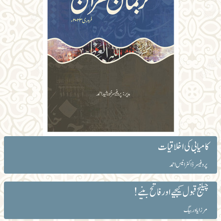
کامیابی کی اخلاقیات
پروفیسر ڈاکٹر انیس احمد
چیلنج قبول کیجیے اور فاتح بنیے!
مرزا یاور بیگ