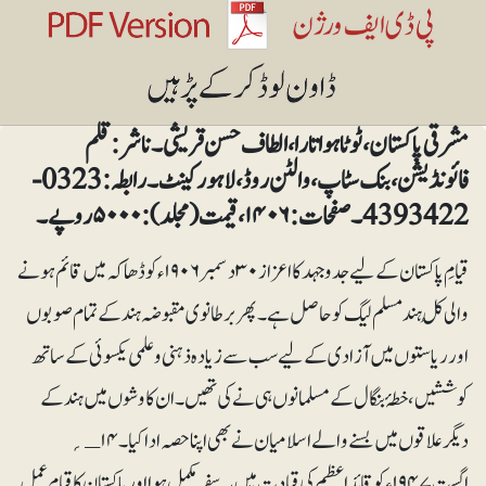
مشرقی پاکستان ،ٹوٹا ہوا تارا، الطاف حسن قریشی ۔ ناشر : قلم
فائونڈیشن ، بنک سٹاپ ، والٹن روڈ، لاہور کینٹ ۔ رابطہ: 0323-
4393422 ۔ صفحات: ۱۴۰۶، قیمت (مجلد): ۵۰۰۰ روپے۔
قیامِ پاکستان کے لیے جدوجہد کا اعزاز ۳۰دسمبر ۱۹۰۶ء کو ڈھاکہ میں قائم ہونے
والی کُل ہند مسلم لیگ کو حاصل ہے۔ پھر برطانوی مقبوضہ ہند کے تمام صوبوں
اور ریاستوں میں آزادی کے لیے سب سے زیادہ ذہنی وعلمی یکسوئی کے ساتھ
کوششیں، خطۂ بنگال کے مسلمانوں ہی نے کی تھیں۔ ان کاوشوں میں ہند کے
دیگر علاقوں میں بسنے والے اسلامیان نے بھی اپنا حصہ ادا کیا ۔۱۴ـ؍
اگست ۱۹۴۷ء کو قائد اعظم کی قیادت میں یہ سفر مکمل ہوا اور پاکستان کا قیام عمل