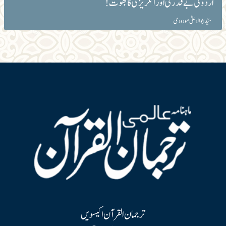
اُردو کی بے قدری اور انگریزی کا بھوت!
سیّد ابوالاعلیٰ مودودی
ترجمان القرآن اکیسویں