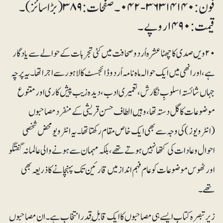
فون: ۳۶۳۱۴۱۴۰-۰۴۲۔ صفحات: ۳۸۹ (بڑا سائز)۔
قیمت: ۱۴۹۰ روپے۔
۲۰ویں صدی کا چھٹا عشرہ اُردو صحافت میں کئی تجربات کے حوالے سے یادگار
ہے، اور انھی میں ایک حوالہ ماہ نامہ اُردو ڈائجسٹ کا لاہور سے اجرا تھا۔یہ پرچہ
جہاں شائستہ اسلوبِ نگارش، تعمیری ادب، دیدہ زیب پیش کاری اور متنوع
موضوعات کا گل دستہ تھا، وہیں الطاف حسن قریشی کے منفرد مصاحبوں
(انٹرویوز) کی وجہ سے بھی ایک خاص مقام رکھتا تھا۔ یہ انٹرویو محض شخصی
احوال و عادات کی کتھا نہیں ہوتے تھے، بلکہ مہمان سے ہونے والی عالمانہ گفتگو
اور ٹھوس موضوعات کو عام فہم انداز میں قارئین تک پہنچانے کا ذریعہ بھی
تھے۔
زیرتبصرہ کتاب ایسے ہی مصاحبوں کا ایک قابلِ قدر انتخاب ہے۔ ان مصاحبوں