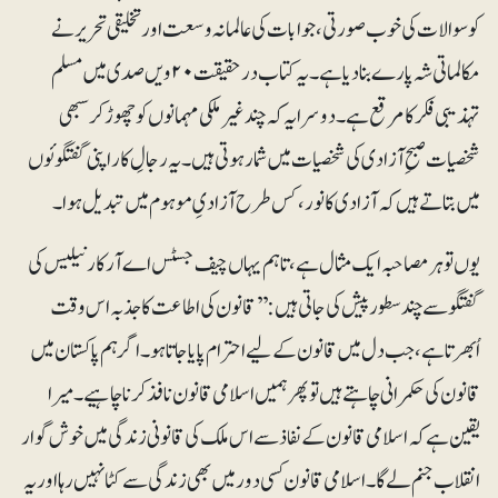
کو سوالات کی خوب صورتی، جوابات کی عالمانہ وسعت اور تخلیقی تحریر نے
مکالماتی شہ پارے بنادیا ہے۔ یہ کتاب درحقیقت ۲۰ویں صدی میں مسلم
تہذیبی فکر کا مرقع ہے۔دوسرا یہ کہ چند غیرملکی مہمانوں کو چھوڑ کر سبھی
شخصیات صبحِ آزادی کی شخصیات میں شمار ہوتی ہیں۔ یہ رجالِ کار اپنی گفتگوئوں
میں بتاتے ہیں کہ آزادی کا نور، کس طرح آزادیِ موہوم میں تبدیل ہوا۔
یوں تو ہر مصاحبہ ایک مثال ہے، تاہم یہاں چیف جسٹس اے آر کارنیلیس کی
گفتگو سے چند سطور پیش کی جاتی ہیں:’’قانون کی اطاعت کا جذبہ اس وقت
اُبھرتا ہے، جب دل میں قانون کے لیے احترام پایا جاتا ہو۔ اگر ہم پاکستان میں
قانون کی حکمرانی چاہتے ہیں تو پھر ہمیں اسلامی قانون نافذ کرنا چاہیے۔ میرا
یقین ہے کہ اسلامی قانون کے نفاذ سے اس ملک کی قانونی زندگی میں خوش گوار
انقلاب جنم لے گا۔ اسلامی قانون کسی دور میں بھی زندگی سے کٹا نہیں رہا اور یہ