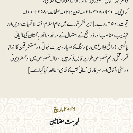
ڈاکٹر محمداسحاق منصوری۔ ناشر:ادارہ معارف اسلامی،
کراچی۔ ۳۶۸۰۹۲۰۱-۰۲۱۔ فون:۰۲۱۔صفحات:۲۹۸+۱۰۰۔
قیمت: ۴۵۰روپے۔ [زیرنظر شمارے میں عالمِ اسلام، فقہ الاقلیات، دین اور
تہذیب، مناصب اور ذرائع کے استعمال کے ساتھ ساتھ پاکستان کی مالیاتی
پالیسی، ذرائع ابلاغ میں رپورٹنگ کا معیار، سیرت نبویؐ اور مستشرقین کا اندازِ
فکر، قتل رحم خصوصی طور پر قابلِ ذکر ہیں۔ مقالہ خصوصی میں اوکسفرڈ یونی
ورسٹی، آفاق اور سرکاری نصابی کتب کا تقابلی مطالعہ کیا گیا ہے۔]
۲۰۱۶ مارچ
فہرست مضامین