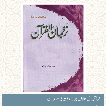
کرپشن کے خلاف جہاد : وقت کی ضرورت