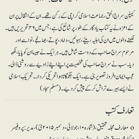
کیپٹن سراج الحق، جماعت اسلامی کراچی کے رکن تھے۔ ان کے انتقال پر ان
کے اعزہ نے یہ کتاب یادگار کے طور پر شائع کی ہے، جس میں ۴۶ تحریریں ہیں۔
لکھنے والوں میں ان کی اہلیہ، بیٹے، بہوئیں، داماد، پوتے، بھانجے، نواسے اور
مرحوم سراج صاحب کے دوست شامل ہیں۔ ہرایک نے جیسا ان کو پایا، لکھ
دیا۔ سب نے سراج صاحب کی شخصیت پر اپنے اپنے زاویے سے روشنی ڈالی۔
عجب ایمان افروز تصویر بنی ہے۔ایک جگمگاتا ہوا تحریکی کردار۔ تحریکِ اسلامی
نے ایسے ہیرے تراش کرکے پیش کر دیے۔ (مسلم سجاد)
تعارف کتب
o معارف مجلہ تحقیق، (شمارہ ۱۰،جولائی-دسمبر ۲۰۱۵ئ)، مدیر:پروفیسر