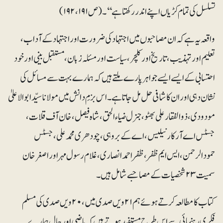
تسلسل کی تمام کڑیاں اپنے اندر رکھتا ہے‘‘۔ (ص ۱۹۱، ۱۹۲)
واقعہ یہ ہے کہ ان مصاحبوں میں اجتہاد کی ضرورت اور اجتہاد کے آداب،
تعلیم اور تہذیب، تاریخ اور کلچر، سیاست اور مسئلہ زبان، مستقبل بینی اور خود
احتسابی کے ایسے ایسے جواہر پارے ملتے ہیں کہ ہمارے بہت سے مسائل کی
نشان دہی اور ان کا شافی حل مل جاتا ہے۔ اس بزمِ دانش میں مولانا سیّدابوالاعلیٰ
مودودی ، ذوالفقار علی بھٹو، جنرل ضیاء الحق، شاہ فیصل، خان آف قلات،
جسٹس اے آر کارنیلیس، اے کے بروہی، چودھری محمد علی، جسٹس
حمودالرحمن، ایس ایم ظفر، ظفراحمد انصاری، غلام رسول مہر اور اصغرخان
سمیت ۲۳ شخصیات کے مصاحبے شامل ہیں۔
کتاب کا مطالعہ کرتے ہوئے ہم ۲۱ویں صدی میں، ۲۰ویں صدی کی مسلم
فکری رہنمائی سے اس طرح مستفید ہوتے ہیں کہ ماضی اور حال ہمارے