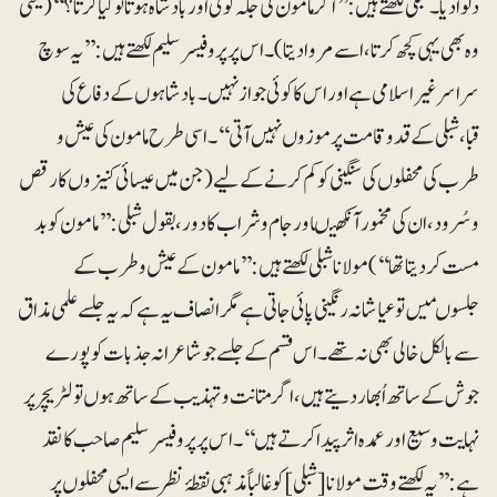
دلوا دیا۔ شبلی لکھتے ہیں:’’اگر مامون کی جگہ کوئی اور بادشاہ ہوتا تو کیا کرتا؟‘‘(یعنی
وہ بھی یہی کچھ کرتا، اسے مروا دیتا)۔اس پر پروفیسر سلیم لکھتے ہیں: ’’یہ سوچ
سراسر غیر اسلامی ہے اور اس کا کوئی جواز نہیں۔ بادشاہوں کے دفاع کی
قبا،شبلی کے قدوقامت پر موزوں نہیں آتی‘‘۔اسی طرح مامون کی عیش و
طرب کی محفلوں کی سنگینی کو کم کرنے کے لیے (جن میں عیسائی کنیزوں کا رقص
وسُرود،ان کی مخمور آنکھیںاور جام و شراب کا دور، بقول شبلی: ’’مامون کو بد
مست کردیتا تھا‘‘) مولانا شبلی لکھتے ہیں: ’’مامون کے عیش و طرب کے
جلسوںمیں تو عیاشانہ رنگینی پائی جاتی ہے مگر انصاف یہ ہے کہ یہ جلسے علمی مذاق
سے بالکل خالی بھی نہ تھے۔اس قسم کے جلسے جو شاعرانہ جذبات کو پورے
جوش کے ساتھ اُبھار دیتے ہیں، اگر متانت و تہذیب کے ساتھ ہوں تو لٹریچر پر
نہایت وسیع اور عمدہ اثر پیدا کرتے ہیں‘‘۔اس پر پروفیسر سلیم صاحب کا نقد
ہے:’’یہ لکھتے وقت مولانا [شبلی]کو غالباً مذہبی نقطۂ نظر سے ایسی محفلوں پر