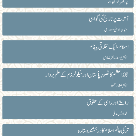
پروفیسر خورشید احمد
آخرت پر تاریخ کی گواہی
سیّد ابوالاعلیٰ مودودی
اسلام ، ایک اَخلاقی پیغام
ڈاکٹر یوسف القرضاوی
قائداعظم کا تصورِ پاکستان اور سیکولرزم کے علَم بردار
ڈاکٹر صفدر محمود
راستے اور راہی کے حقوق
محمد اویس مدنی
ترکی عالم اسلام کا درخشندہ ستارہ