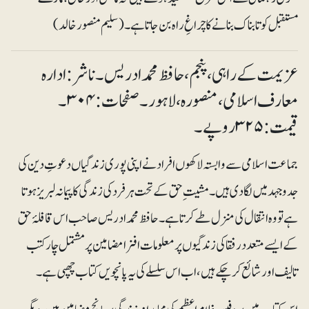
مستقبل کو تابناک بنانے کا چراغِ راہ بن جاتا ہے۔(سلیم منصور خالد)
عزیمت کے راہی، پنجم ، حافظ محمد ادریس۔ ناشر: ادارہ
معارف اسلامی، منصورہ، لاہور۔ صفحات: ۳۰۴۔
قیمت: ۳۲۵ روپے۔
جماعت اسلامی سے وابستہ لاکھوں افراد نے اپنی پوری زندگیاں دعوتِ دین کی
جدوجہد میں لگا دی ہیں۔ مشیت ِ حق کے تحت ہر فرد کی زندگی کا پیمانہ لبریز ہوتا
ہے تو وہ انتقال کی منزل طے کرتا ہے۔ حافظ محمد ادریس صاحب اس قافلۂ حق
کے ایسے متعدد رفقا کی زندگیوں پر معلومات افزا مضامین پر مشتمل چار کتب
تالیف اور شائع کرچکے ہیں، اب اس سلسلے کی یہ پانچویں کتاب چھپی ہے۔