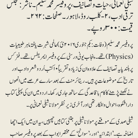
شبلی نعمانی ، حیات و تصانیف، پروفیسر محمد سلیم۔ ناشر: مجلس
ترقی ادب، ۲-کلب روڈ، لاہور۔ صفحات:۲۶۲۔
قیمت:۳۰۰ روپے۔
پروفیسر محمد سلیم (وفات: یکم جنوری ۲۰۱۶ئ) عالمی شہرت یافتہ ماہر طبیعیات
(Physics) تھے۔ پنجاب یونی ورسٹی کے پروفیسر ایمریطس تھے۔ فزکس
پر بلندپایہ تصانیف کے علاوہ ان کی زیادہ تقریباً ۱۰ کتب اُردو شعر و ادب اور
تاریخ کے موضوعات پر ہیں۔ ریٹائرمنٹ کے بعد سارے عرصے میں انھوں
نے لکھنے پڑھنے کا کام باقاعدگی کے ساتھ جاری رکھا۔ اردو میں ان کی پہلی کتاب
داراشکوہ، احوال وافکار تھی اور آخری زیرنظر مولانا شبلی نعمانی پر۔
شبلی صدی کے موقعے پر مولانا شبلی پرجتنی کتابیں چھپیں،یہ ان میں ایک اچھا
اضافہ ہے۔ ’ابتدائیہ‘اور،’سوانح‘کے مختصر ابواب کے بعد پروفیسر صاحب