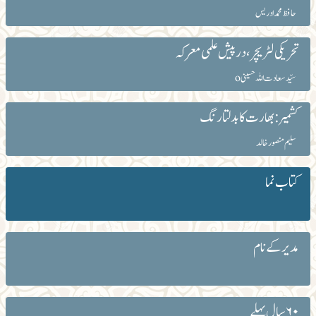
حافظ محمد ادریس
تحریکی لٹریچر ، درپیش علمی معرکہ
سیّد سعادت اللہ حسینیo
کشمیر:بھارت کا بدلتا رنگ
سلیم منصور خالد
کتاب نما
مدیر کے نام
۶۰ سال پہلے