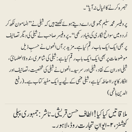
تبصرہ کرنے کا خیال نہ آیا‘‘۔
پروفیسر محمد سلیم مجموعی راے دیتے ہوئے لکھتے ہیں کہ شبلی نے’’المامون لکھ کر
اُردو میں سوانح نگاری کی بنیاد رکھی‘‘۔پروفیسر صاحب نے شبلی کی دیگر تصانیف
پر بھی ایک ایک باب رقم کیا ہے۔ مزیدبرآں انھوں نے حسبِ ذیل
موضوعات پر بھی ایک ایک باب رقم کیا ہے: شبلی کی شاعری، ندوۃ العلمائ،
شبلی اور ان کے نقاد،شبلی اور سر سید۔انھوں نے شبلی کی شخصیت، تصانیف اور
افکار کا پورا احاطہ کیا ہے، شبلی فہمی کے لیے یہ ایک مفید کتاب ہے۔(رفیع
الدین ہاشمی)
ملاقاتیں کیا کیا! الطاف حسن قریشی۔ ناشر: جمہوری پبلی
کیشنز، ۲- ایوانِ تجارت روڈ، لاہور۔