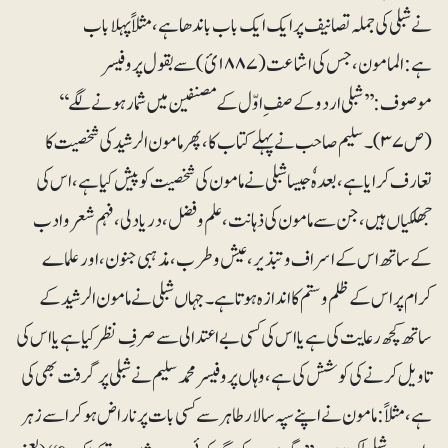
نے شبلی کی جملہ تصانیف پر ایک ایک باب باندھا ہے، مثلاً پہلا باب
ہے:المامون،جس کی اشاعت (۱۸۸۷ئ) سے بقول پروفیسر
موصوف:’’شبلی اردو کے صفِ اوّل کے مصنفین میں شمار ہونے لگے‘‘
(ص۳۷)۔ سلیم صاحب نے پہلے کتاب کا، پھر مامون الرشید کی شخصیت کا
تعارف کرایا ہے،بعدہٗ جیسا شبلی نے مامون کی شخصیت کو پیش کیا ہے، اس کی
جھلکیاں ہیں، جن سے مامو ن کی ذہانت ،علم و فضل، دریا دلی،فہم شعر وادب
کے ساتھ اس کے اسراف و تبذیر،عیش وطرب ،مذہبی جنون،اور علما ے
کرام پر اس کے ظلم و ستم کا اندازہ ہوتاہے۔ جہاں شبلی نے مامون الرشید کے
ساتھ کچھ رعایت کی ہے یا اس کی کسی بے اعتدالی سے صرفِ نظر کیا ہے یا اس کی
تاویل کرنے کی کوشش کی ہے، وہاں پروفیسر محمد سلیم نے شبلی پر گرفت بھی کی
ہے،مثلاً: مامون نے اپنے سپہ سالار طاہر سے کسی بات پر ناراض ہو کر اسے زہر