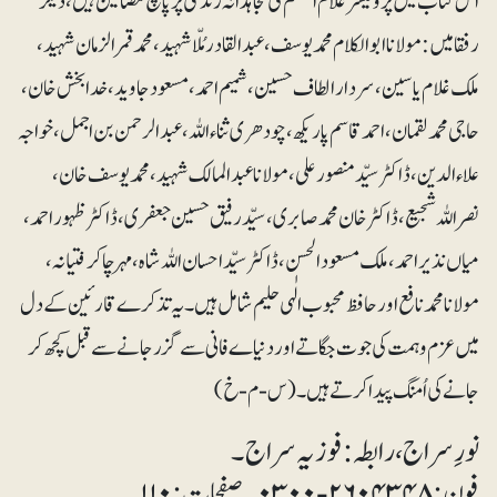
اس کتاب میں پروفیسر غلام اعظم کی مجاہدانہ زندگی پر پانچ مضامین ہیں، دیگر
رفقا میں: مولانا ابوالکلام محمد یوسف، عبدالقادر مُلّا شہید، محمد قمرالزمان شہید،
ملک غلام یاسین، سردار الطاف حسین، شمیم احمد، مسعود جاوید، خدا بخش خان،
حاجی محمد لقمان، احمدقاسم پاریکھ، چودھری ثناء اللہ، عبدالرحمن بن اجمل، خواجہ
علاء الدین ، ڈاکٹر سیّدمنصورعلی، مولانا عبدالمالک شہید، محمد یوسف خان،
نصراللہ شجیع، ڈاکٹر خان محمد صابری، سیّد رفیق حسین جعفری، ڈاکٹر ظہوراحمد،
میاں نذیراحمد، ملک مسعود الحسن، ڈاکٹر سیّد احسان اللہ شاہ، مہرچاکرفتیانہ،
مولانا محمد نافع اور حافظ محبوب الٰہی حلیم شامل ہیں۔ یہ تذکرے قارئین کے دل
میں عزم و ہمت کی جوت جگا تے اور دنیاے فانی سے گزر جانے سے قبل کچھ کر
جانے کی اُمنگ پیدا کرتے ہیں۔ (س-م-خ)
نورِ سراج، رابطہ: فوزیہ سراج۔
فون: ۲۶۰۴۳۴۸-۰۳۰۰۔ صفحات: ۱۱۰۔