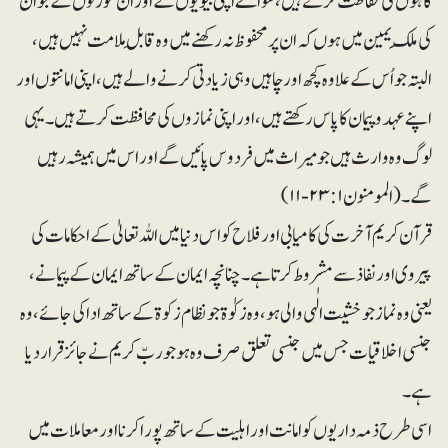
گاہوں کی حفاظت کرتے ہیں، سواے اپنی بیویوں کے اور اُن عورتوں کے جو ان
کی مِلکِ یمین میں ہوں کہ ان پر محفوظ نہ رکھنے میں وہ قابلِ ملامت نہیں ہیں،
البتہ جو اُس کے علاوہ کچھ اور چاہیں وہی زیادتی کرنے والے ہیں، اپنی امانتوں اور
اپنے عہدوپیمان کا پاس رکھتے ہیں، اور اپنی نمازوں کی محافظت کرتے ہیں۔ یہی
لوگ وہ وارث ہیں جو میراث میں فردوس پائیں گے اور اس میں ہمیشہ رہیں
گے۔ (المومنون ۲۳:۱-۱۱)
قرآن کریم آخرت کی کامیابی اور فلاح کو اس دنیا میں اللہ تعالیٰ کے احکامات کی
پیروی اور نفاذ سے مشروط کرتا ہے ۔چنانچہ ایمان کے ساتھ ایمان کے پیمانے،
یعنی وہ نماز جو خشیت الٰہی والی ہو، وہ زکوٰۃ جو نظام زکوۃ کے ساتھ ادا کی جائے ، وہ
جنسی اخلاقیات جس میں جنسی تعلق صرف وہ ہو جو ربّ کریم نے جائز قرار دیا
ہے ۔
اسی طرح ذمہ داریوں کو امانت اور اہلیت کے ساتھ پورا کرنا اور معاملات میں