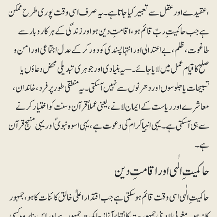
،عقیدے اور عقل سے تعبیر کیا جاتا ہے ۔یہ صرف اسی وقت پوری طرح ممکن
ہے جب حاکمیتِ ربّ قائم ہو، اقامتِ دین ہو اور زندگی کے ہر کاروبار سے
طاغوت ، ظلم ، بے اعتدالی اور انتہا پسندی کو دور کر کے عدل اجتماعی اور امن و
صلح کا قیام عمل میں لایا جائے۔ – یہ بنیادی اور جوہری تبدیلی محض دعاؤں یا
تسبیحات یا جلوسوں اور دھرنوں سے نہیں آسکتی۔ یہ منطقی طور پر فرد، خاندان،
معاشرے اور ریاست کے ایمان لانے، یعنی عملاًقرآن و سنت کو اختیار کرنے
سے ہی آ سکتی ہے۔ یہی انبیا کرامؑ کی دعوت ہے، یہی اسوہ نبویؐ اور یہی منہج قرآن
ہے۔
حاکمیتِ الٰہی اور اقامتِ دین
حاکمیت ِالٰہی اسی وقت قائم ہو سکتی ہے جب اقتدار اعلیٰ خالق کائنات کا ہو، جمہور
کا نہ ہو۔ مغربی لادینی جمہوریت کا نقطۂ آغاز حاکمیت ِجمہور ہے اور اس بنا پر وہ کسی