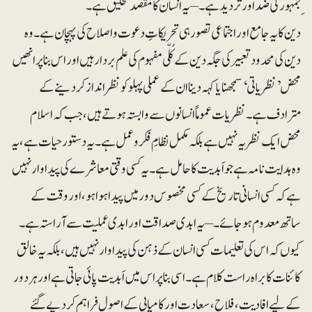
ِجمہور کی ضد اور تردید ہے۔ –یہ انسان کا مقصد تخلیق ہے ۔
دین کا یہ جامع اور اجتماعی تصور ہی تحریکاتِ دعوت و اصلاح کی پہچان ہے ۔ وہ
دین کی محدود تعبیر کی جگہ دین کے کُلّی مفہوم کی علم بردار ہیں اور اس بنا پر انھیں
محض ’نظریاتی‘ سمجھنا یا کہہ دینا ان کے عملی پہلو کو نظرانداز کر دینے کے
مترادف ہے ۔ نظریات عموماً انسانوں سے وابستہ ہوتے ہیں، جب کہ اسلام
محض ایک نظریہ نہیں ہے بلکہ مکمل نظامِ فکر وعمل ہے۔ یہ دستور حیات ہے ، یہ
وہ ہدایت نامہ ہے جو اَبدیت کا حامل ہے ۔یہ کسی وقتی معاشرے کی پیداوار نہیں
ہےکہ کسی انسانی تاریخ کے کسی مخصوس دور میں پیدا ہوا ہو،اور وقت کے
ساتھ معدوم ہوجائے۔ – یہ ابدی صداقت اور ابدی عملیت سے آراستہ ہے ۔
کیوں کہ اس کی تعلیمات کسی انسان کے ذہن کی پیداوار نہیں ہیں، بلکہ یہ خالق
کائنات کا براہ راست کلام ہے ۔اسی بنا پر اس میں اَبدیت پائی جاتی ہے اور ہر دور
کے لیے افادیت ، فلاح، سعادت اور کامیابی کے اصول فراہم کر دیے گئے