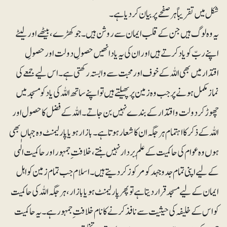
شکل میں تقریباً ہرصفحے پر بیان کر دیا ہے۔
یہ وہ لوگ ہیں جن کے قلب ایمان سے روشن ہیں ۔جو کھڑے ، بیٹھے اور لیٹے
اپنے ربّ کو یاد کرتے ہیں اور ان کی یہ یاد انھیں حصولِ دولت اور حصولِ
اقتدار میں بھی اللہ کے خوف اور محبت سے وابستہ رکھتی ہے ۔ اس لیے جمعے کی
نماز مکمل ہونے پر جب وہ زمین پر پھیلتے ہیں تو اپنے ساتھ اللہ کی یاد کو مسجد میں
چھوڑ کر دولت و اقتدار کے بندے نہیں بن جاتے۔ اللہ کے فضل کا حصول اور
اللہ کے ذکر کا اہتمام ہر جگہ ان کا شعار ہوتا ہے۔ بازار ہو یا پارلیمنٹ وہ جہاں بھی
ہوں وہ عوام کی حاکمیت کے علَم بردار نہیں بنتے، خلافتِ جمہور اور حاکمیت الٰہی
کے لیے اپنی تمام جدوجہد کو مرکوز کر دیتے ہیں ۔ اسلام جب تمام زمین کو اہل
ایمان کے لیے مسجد قرار دیتا ہے تو پھر پارلیمنٹ ہو یا بازار، ہر جگہ اللہ کی حاکمیت
کو اس کے خلیفہ کی حیثیت سے نافذ کرنے کا نام خلافتِ جمہور ہے ۔ یہ حاکمیت