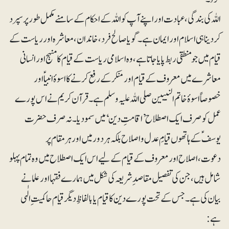
اللہ کی بندگی ، عبادت اور اپنے آپ کو اللہ کے احکام کے سامنے مکمل طور پر سپرد
کر دینا ہی اسلام اور ایمان ہے ۔گویا صالح فرد، خاندان ، معاشرہ اورریاست کے
قیام میں جو منطقی ربط پایا جاتا ہے، وہ اسلامی ریاست کے قیام کا منہج اور انسانی
معاشرے میں معروف کے قیام اور منکر کے رفع کرنے کا اسوۂ انبیاؑ اور
خصوصاًاسوۂ خاتم النبیین صلی اللہ علیہ وسلم ہے۔قرآن کریم نے اس پورے
عمل کو صرف ایک اصطلاح ’اقامتِ دین‘ میں سمو دیا۔ نہ صرف حضرت
یوسفؑ کے ہاتھوں قیامِ عدل و اصلاح بلکہ ہر دور میں اور ہر مقام پر
دعوت،اصلاح اور معروف کے قیام کے لیے اس ایک اصطلاح میں وہ تمام پہلو
شامل ہیں، جن کی تفصیل مقاصد ِشریعہ کی شکل میں ہمارے فقہا اور علما نے
بیان کی ہے۔ جس کے تحت پورے دین کا قیام یا بالفاظِ دیگر قیام حاکمیت ِالٰہی
ہے: