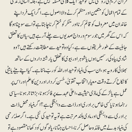
قرآن کریم کی روشنی میں ’توحید‘ ایک کلامی مسئلہ نہیں ہے، بلکہ انسانی زندگی
کے تمام اعمال کو متعین اور منظم کرنے والا اصول ہے۔ اگر ایک فرد اپنے
خاندان میں معروف کو قائم کرنا اور منکر کو ختم کرنا چاہتاہے تو اسے سوچنا ہو گا
کہ اس کے گھر میں جو رسوم و رواج صدیوں سے چلے آرہے ہیں، یا ان کا تعلق
جاہلیت کے طور طریقوں سے ہے، کیا وہ توحید سے مطابقت رکھتے ہیں؟ وہ
شادی بیاہ کی رسمیں ہوں یا شوہر اور بیوی کا تعلق یا رشتہ داروں کے ساتھ
بھلائی کا رویہ ہو،ان سب کی بنیاد توحید اور اللہ کو ربّ ماننا ہے۔ کیا اپنے بیٹے یا بیٹی
کا نکاح کرتے وقت معیارِ انتخاب تقویٰ ، حُسنِ کردار اور دین کاعلم اور اس پر
عمل ہے یا لڑکے کی مادّی حیثیت، اعلیٰ عہدے پر فائز ہونا ، بڑا تاجر ہونا، سیاسی
رہنما ہونا یا کسی خاص برادری اور ذات سے وابستگی ہے؟اگر بنیاد محض ذات
برادری سے وابستگی اور مادی بلند مرتبت ہے تو یہ توحید کی نفی ہے ۔ اگر صلۂ رحمی
کی بنیاد بدلے میں فائدہ حاصل کرنا، احسان جتانا، یا لوگوں کو دکھانا مقصود ہے تو