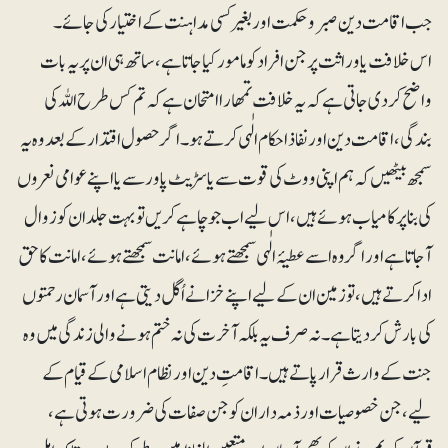
جب اقامت دین صبر وحکمت اور بغیر کسی مداہنت کے اختیار کی جائے۔
اس خلافت یا وراثت پر جن افراد کو مامور کیا جاتا ہے، ساتھ ہی ان پر یہ بات
واضح کردی جاتی ہے کہ یہ خلافت تمھارا امتحان ہے کہ تم کس طرح اللہ کی
بندگی ، اقامت دین اور نفاذ احکام الٰہی کرتے ہو ۔ اگر حصول اقتدار کے بعد وہ یہ
سمجھ بیٹھیں کہ ہم اپنی ووٹ کی قوت سے یا سڑیٹ پاور سے یا اپنے عوامی نعروں
کی بنا پر کامیاب ہوئے ہیں، اس لیے اب جو چاہے کریں تو بہت جلد ان کو زوال
آجاتا ہے اور اگر وہ اسے عطیۂ الٰہی سمجھتے ہوئے ، امانت سمجھتے ہوئے ، امانت کا حق
ادا کرتے ہیں، تو زمین ان کے لیے اپنے خزانے اُگل دیتی ہے اور آسمان رحمتوں
کی بارش کر دیتا ہے۔ نہ صرف یہ بلکہ آخرت کی نہ ختم ہونے والی زندگی میں وہ
جنت کے وارث قرار پاتے ہیں ۔اقامتِ دین اور نظام اسلامی کے قیام کے
لیے، جن خصوصیات اور ذمہ داران کو جن صفات کی ضرورت ہوتی ہے،