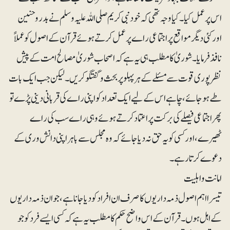
اس پر عمل کیا۔ کیا وجہ تھی کہ خود نبی کریم صلی اللہ علیہ وسلم نے بدر و حنین
اور کئی دیگر مواقع پر اجتماعی راے پر عمل کرتے ہوئے قرآن کے اصول کو عملاً
نافذ فرمایا۔شوریٰ کا مطلب ہی یہ ہے کہ اصحاب شوریٰ مصالح امت کے پیش
نظر پوری قوت سے مسئلے کے ہر پہلو پر بحث و گفتگو کریں۔ لیکن جب ایک بات
طے ہو جائے، چاہے اس کے لیے ایک تعداد کو اپنی راے کی قربانی دینی پڑے تو
پھر اجتماعی فیصلے کی برکت پر اعتماد کرتے ہوئے وہی راے سب کی راے
ٹھیرے، اور کسی کو یہ حق نہ دیا جائے کہ وہ مجلس سے باہر اپنی دانش وری کے
دعوے کرتا رہے ۔
امانت واہلیت
تیسرا اہم اصول ذمہ داریوں کا صرف ان افراد کو دیا جانا ہے، جو ان ذمہ داریوں
کے اہل ہوں۔ قرآن کے اس واضح حکم کا مطلب یہ ہے کہ کسی ایسے فرد کو جو