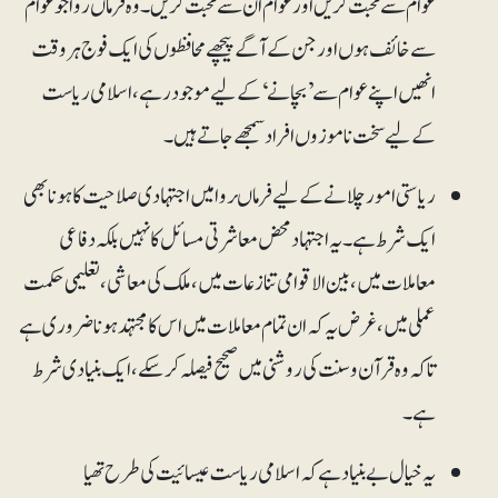
عوام سے محبت کریں اور عوام ان سے محبت کریں ۔ وہ فرماں روا جو عوام
سے خائف ہوں اور جن کے آگے پیچھے محافظوں کی ایک فوج ہر وقت
انھیں اپنے عوام سے ’بچانے‘ کے لیے موجود رہے ، اسلامی ریاست
کے لیے سخت ناموزوں افراد سمجھے جاتے ہیں۔
ریاستی امور چلانے کے لیے فرما ںروا میں اجتہادی صلاحیت کا ہونا بھی
ایک شرط ہے۔ یہ اجتہاد محض معاشرتی مسائل کا نہیں بلکہ دفاعی
معاملات میں ، بین الاقوامی تنازعات میں ، ملک کی معاشی ، تعلیمی حکمت
عملی میں، غرض یہ کہ ان تمام معاملات میں اس کا مجتہد ہونا ضروری ہے
تاکہ وہ قرآن و سنت کی روشنی میں صحیح فیصلہ کر سکے ، ایک بنیادی شرط
ہے ۔
یہ خیال بے بنیاد ہے کہ اسلامی ریاست عیسائیت کی طرح تھیا