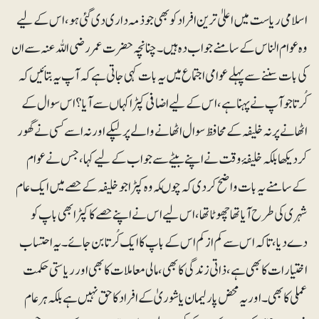
اسلامی ریاست میں اعلیٰ ترین افراد کوبھی جو ذمہ داری دی گئی ہو، اس کے لیے
وہ عوام الناس کے سامنے جواب دہ ہیں۔ چنانچہ حضرت عمر رضی اللہ عنہ سے ان
کی بات سننے سے پہلے عوامی اجتماع میں یہ بات کہی جاتی ہے کہ آپ یہ بتائیں کہ
کُرتا جو آپ نے پہنا ہے، اس کے لیے اضافی کپڑا کہاں سے آیا ؟ اس سوال کے
اٹھانے پر نہ خلیفہ کے محافظ سوال اٹھانے والے پر لپکے اور نہ اسے کسی نے گھور
کر دیکھا بلکہ خلیفۂ وقت نے اپنے بیٹے سے جواب کے لیے کہا، جس نے عوام
کے سامنے یہ بات واضح کر دی کہ چوںکہ وہ کپڑا جوخلیفہ کے حصے میں ایک عام
شہری کی طرح آیا تھا چھوٹا تھا، اس لیے اس نے اپنے حصے کا کپڑا بھی باپ کو
دے دیا، تاکہ اس سے کم از کم اس کے باپ کا ایک کُرتا بن جائے۔ یہ احتساب
اختیارات کا بھی ہے ، ذاتی زندگی کا بھی، مالی معاملات کا بھی اور ریاستی حکمت
عملی کا بھی۔ اور یہ محض پارلیمان یا شوریٰ کے افراد کا حق نہیں ہے بلکہ ہر عام