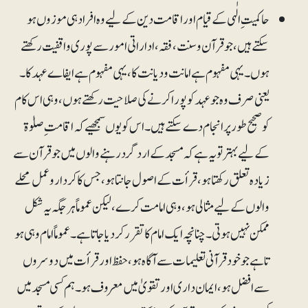
حاکمیتِ الٰہی کے قیام اور اقامت دین کے لیے وہ افراد ہی موزوں ہو
سکتے ہیں، جو قرآن و سنت ، فقہ، اداراتی امور سے پوری واقفیت رکھتے
ہوں ۔یہی مفہوم ہے امانت و دیا نت کا ، یہی مفہوم ہے ایفاے عہد کا۔
یعنی صرف وہ جو عہد کو پورا کرنے کی صلاحیت رکھتے ہوں، وہی اس کام
کو صحیح طور پر انجام دے سکتے ہیں ۔اس کو یوں سمجھیے کہ اقامت ِصلوٰۃ
کے لیے بہتر تو یہ ہے کہ مسجد کے اردگرد رہنے والوں میں جو قرآن سے
زیادہ تعلق رکھتا ہو،قرأت کے اصول جانتا ہو، جس کا کردار و عمل محلے
والوں کے لیے مثالی ہو، وہی امامت کرے، لیکن عموماً ہر جگہ یہ شکل
ممکن نہیں ہوتی۔ چنانچہ ایک امام کا تقرر کر دیا جاتا ہے۔ عموماً امام وہی ہو
تا ہے جو خود قرآنی تعلیمات سے آگاہ ہو ، حفظ اور قرأت میں دوسروں
سے افضل ہو ، ایمان داری اور تقویٰ میں معروف ہو۔ ہم کسی مسجد میں