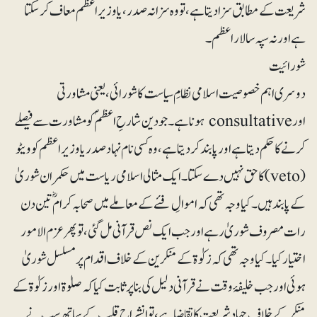
شریعت کے مطابق سزا دیتا ہے، تو وہ سزا نہ صدر، یا وزیر اعظم معاف کرسکتا
ہے اور نہ سپہ سالار اعظم۔
شورائیت
دوسری اہم خصوصیت اسلامی نظامِ سیاست کا شورائی، یعنی مشاورتی
اور consultative ہونا ہے ۔جو دین شارحِ اعظمؐ کو مشاورت سے فیصلے
کرنے کا حکم دیتا ہے اور پابند کردیتا ہے ، وہ کسی نام نہاد صدر یا وزیر اعظم کو ویٹو
(veto)کا حق نہیں دے سکتا ۔ ایک مثالی اسلامی ریاست میں حکمران شوریٰ
کے پابند ہیں۔ کیا وجہ تھی کہ اموالِ فئے کےمعاملے میں صحابہ کرام ؓتین دن
رات مصروف شوریٰ رہے اور جب ایک نص قرآنی مل گئی، تو پھر عزم الامور
اختیار کیا۔کیا وجہ تھی کہ زکوٰۃ کے منکرین کے خلاف اقدام پر مسلسل شوریٰ
ہوئی اور جب خلیفۂ وقت نے قرآنی دلیل کی بنا پر ثابت کیا کہ صلوٰۃ اور زکوٰۃ کے
منکر کے خلاف جہاد شریعت کا تقاضا ہے، تو انشراح قلب کے ساتھ سب نے