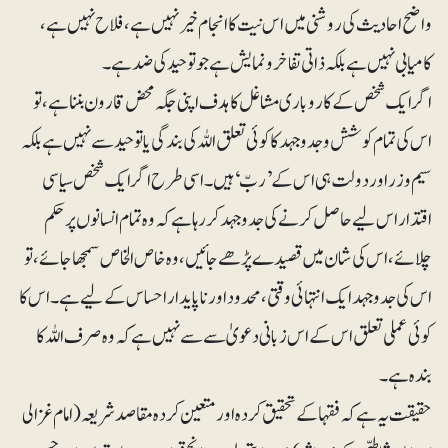
واضح احادیث کی روشنی میں اس نیت کا انجام خیر نہیں ہے ، فلاح نہیں ہے ،
کامیابی نہیں ہے بلکہ ذاتی تفاخر و نمایش ہے جو توحید کی ضد ہے ۔
اگر ایک شخص کے کاروباری مشاغل کا ہدف اپنی جگہ محض قا رون بننا ہے، تو
اس کی تمام کوشش و جدو جہد کا کوئی تعلق اللہ کی بندگی یا توحید سے نہیں ہے بلکہ
سیم و زر اور دولت ہی اس کے ’ربّ‘ ہیں۔ اسی طرح اگر ایک شخص سیاسی
اقتدار اس لیے حاصل کرنے کی جدو جہد کر رہا ہے کہ وہ تمام انسانوں پر حکم
چلائے، اس کی شان میں قصیدے پڑھے جائیں، وہ خاص الخاص سمجھا جائے، تو
اس کی جدو جہد ایک انتہائی وقتی ، محدود اور ناپایدار احساس کے لیے ہے ۔ اس کا
کوئی عملی تعلق اس کے اس زبانی دعویٰ سے سے نہیں ہے کہ وہ صرف اللہ کا
بندہ ہے ۔
حقیقت یہ ہے کہ فقہا کے تحقیق کردہ اورمتعین کردہ مقاصد شریعہ(امام غزالی