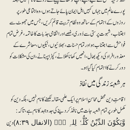
پورے عالم میں جہاں کہیں اہل ایمان پائے جاتے ہوں، وہ اجتماعی طور پر
روزوں کے اہتما م کے ساتھ وہ نظام تربیت قائم کریں ، جس میں جھوٹ سے
اجتناب ، شہوت پرستی سے دُوری، غصے اور انتقامی جذبات کا خاتمہ ، غرض تمام
فواحش سے اجتناب ہو اور تمام حسنات ، بھلائیوں ، نیکیوں ، معاشرے کے
معذور افراد کی دیکھ بھال، انھیں کھانا کھلانے ، کپڑا پہنانے ، ان کی مشکلات کو
دور کرنے کا اہتمام کیا گیا ہو۔
ہرشعبۂ زندگی میں نفاذ
اقامتِ دین محض محاسنِ اسلام پر ایک علمی مقالہ لکھنے کا نام نہیں، بلکہ دین کو
مکمل طور پر تمام شعبہ جات میں نافذ کر دینے کی جدوجہد کا نام ہے، تاکہ:
دین
وَّيَكُوْنَ الدِّيْنُ كُلُّہٗ لِلہِ ۝۰ۚ (الانفال ۸:۳۹)