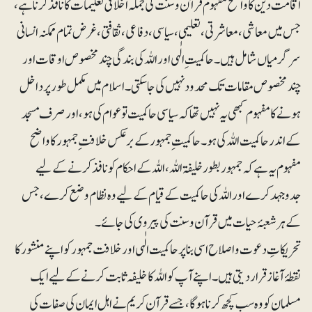
اقامت دین کا واضح مفہوم قرآن و سنت کی جملہ اخلاقی تعلیمات کا نافذ کرنا ہے ،
جس میں معاشی، معاشرتی ، تعلیمی ، سیاسی ، دفاعی، ثقافتی، غرض تمام ممکنہ انسانی
سرگرمیاں شامل ہیں۔حاکمیتِ الٰہی اور اللہ کی بندگی چند مخصوص اوقات اور
چند مخصوص مقامات تک محدود نہیں کی جا سکتی ۔ اسلام میں مکمل طور پر داخل
ہونے کا مفہوم کبھی یہ نہیں تھا کہ سیاسی حاکمیت تو عوام کی ہو، اور صرف مسجد
کے اندر حاکمیت اللہ کی ہو۔ حاکمیت ِجمہور کے برعکس خلافت ِجمہور کا واضح
مفہوم یہ ہے کہ جمہور بطور خلیفۃ اللہ، اللہ کے احکام کو نافذ کرنے کے لیے
جدوجہد کرے اور اللہ کی حاکمیت کے قیام کے لیے وہ نظام وضع کرے، جس
کے ہر شعبۂ حیات میں قرآن وسنت کی پیروی کی جائے ۔
تحریکاتِ دعوت و اصلاح اسی بنا پر حاکمیت الٰہی اور خلافت جمہور کو اپنے منشور کا
نقطۂ آغاز قرار دیتی ہیں ۔ اپنے آپ کو اللہ کا خلیفہ ثابت کرنے کے لیے ایک
مسلمان کو وہ سب کچھ کرنا ہوگا، جسے قرآن کریم نے اہل ایمان کی صفات کی