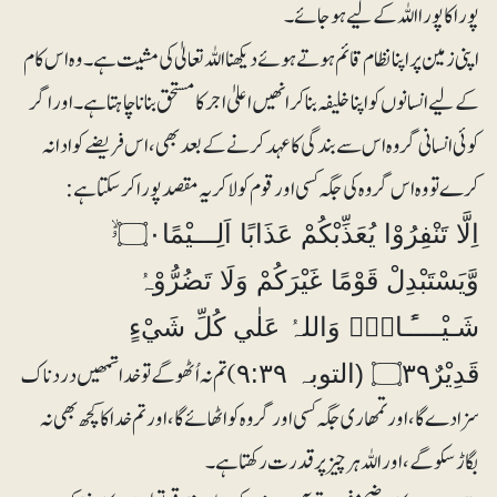
پورا کا پورا اللہ کے لیے ہو جائے۔
اپنی زمین پر اپنا نظام قائم ہوتے ہوئے دیکھنا اللہ تعالیٰ کی مشیت ہے۔ وہ اس کام
کے لیے انسانوں کو اپنا خلیفہ بنا کر انھیں اعلیٰ اجر کا مستحق بنانا چاہتا ہے۔ اور اگر
کوئی انسانی گروہ اس سے بندگی کا عہد کرنے کے بعد بھی، اس فریضے کو ادا نہ
کرے تو وہ اس گروہ کی جگہ کسی اور قوم کو لاکر یہ مقصد پورا کر سکتا ہے:
اِلَّا تَنْفِرُوْا يُعَذِّبْكُمْ عَذَابًا اَلِـــيْمًا۝۰ۥۙ
وَّيَسْتَبْدِلْ قَوْمًا غَيْرَكُمْ وَلَا تَضُرُّوْہُ
شَـيْــــًٔـا۝۰ۭ وَاللہُ عَلٰي كُلِّ شَيْءٍ
)تم نہ اُٹھو گے تو خدا تمھیں درد ناک
قَدِيْرٌ۝۳۹ (التوبہ ۹:۳۹
سزا دے گا ، اور تمھاری جگہ کسی اور گروہ کو اٹھائے گا ، اور تم خدا کا کچھ بھی نہ
بگاڑ سکو گے، اور اللہ ہرچیز پر قدرت رکھتا ہے۔