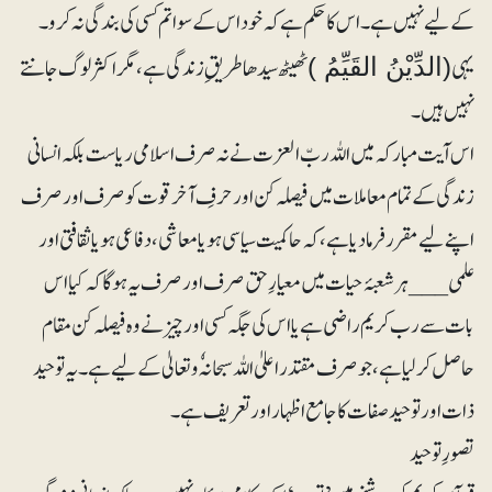
کے لیے نہیں ہے۔ اس کاحکم ہے کہ خود اس کے سوا تم کسی کی بندگی نہ کرو۔
یہی
ٹھیٹھ سیدھا طریقِ زندگی ہے، مگر اکثر لوگ جانتے
(الدِّیْنُ القَیِّمُ )
نہیں ہیں۔
اس آیت مبارکہ میں اللہ ربّ العزت نے نہ صرف اسلامی ریاست بلکہ انسانی
زندگی کے تمام معاملات میں فیصلہ کن اور حرفِ آخر قوت کو صرف اور صرف
اپنے لیے مقرر فرما دیا ہے، کہ حاکمیت سیاسی ہو یا معاشی ، دفاعی ہو یا ثقافتی اور
علمی___ ہر شعبۂ حیات میں معیارِ حق صرف اور صرف یہ ہو گا کہ کیا اس
بات سے رب کریم راضی ہے یا اس کی جگہ کسی اور چیز نے وہ فیصلہ کن مقام
حاصل کر لیا ہے، جو صرف مقتدر اعلیٰ اللہ سبحانہٗ و تعالیٰ کے لیے ہے۔یہ توحید
ذات اور توحید صفات کا جامع اظہار اور تعریف ہے۔
تصورِ توحید