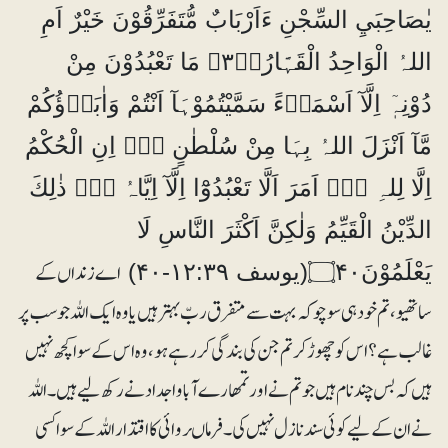
يٰصَاحِبَيِ السِّجْنِ ءَاَرْبَابٌ مُّتَفَرِّقُوْنَ خَيْرٌ اَمِ
اللہُ الْوَاحِدُ الْقَہَّارُ۝۳۹ۭ مَا تَعْبُدُوْنَ مِنْ
دُوْنِہٖٓ اِلَّآ اَسْمَاۗءً سَمَّيْتُمُوْہَآ اَنْتُمْ وَاٰبَاۗؤُكُمْ
مَّآ اَنْزَلَ اللہُ بِہَا مِنْ سُلْطٰنٍ ۝۰ۭ اِنِ الْحُكْمُ
اِلَّا لِلہِ ۝۰ۭ اَمَرَ اَلَّا تَعْبُدُوْٓا اِلَّآ اِيَّاہُ ۝۰ۭ ذٰلِكَ
الدِّيْنُ الْقَيِّمُ وَلٰكِنَّ اَكْثَرَ النَّاسِ لَا
اے زنداں کے
يَعْلَمُوْنَ۝۴۰(یوسف ۱۲:۳۹-۴۰)
ساتھیو، تم خودہی سوچو کہ بہت سے متفرق ربّ بہتر ہیں یا وہ ایک اللہ جو سب پر
غالب ہے؟ اس کو چھوڑ کر تم جن کی بندگی کر رہے ہو، وہ اس کے سوا کچھ نہیں
ہیں کہ بس چند نام ہیں جو تم نے اور تمھارے آباو اجداد نے رکھ لیے ہیں۔ اللہ
نے ان کے لیے کوئی سند نازل نہیں کی۔ فرماںروائی کا اقتدار اللہ کے سوا کسی