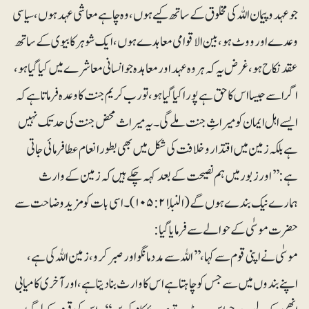
جو عہد و پیمان اللہ کی مخلوق کے ساتھ کیےہوں، وہ چاہے معاشی عہد ہوں، سیاسی
وعدے اور ووٹ ہو ، بین الاقوامی معاہدے ہوں ، ایک شوہر کا بیوی کے ساتھ
عقد نکاح ہو، غرض یہ کہ ہر وہ عہد اور معاہدہ جو انسانی معاشرے میں کیا گیا ہو،
اگر اسے جیسا اس کا حق ہے پورا کیا گیا ہو، تو رب کریم جنت کا وعدہ فرماتا ہے کہ
ایسے اہل ایمان کو میراثِ جنت ملے گی۔ یہ میراث محض جنت کی حد تک نہیں
ہے بلکہ زمین میں اقتدار و خلافت کی شکل میں بھی بطور انعام عطا فرمائی جاتی
ہے: ’’ اور زبور میں ہم نصیحت کے بعد کہہ چکے ہیں کہ زمین کے وارث
ہمارے نیک بندے ہوں گے(النبأ ۱۰۵:۲۱)۔ اسی بات کو مزید وضاحت سے
حضرت موسٰی کے حوالے سے فرمایا گیا:
موسٰی نے اپنی قوم سے کہا ، ’’اللہ سے مدد مانگو اور صبر کرو ، زمین اللہ کی ہے،
اپنے بندوں میں سے جس کو چاہتا ہے اس کا وارث بنا دیتا ہے، اور آخری کامیابی