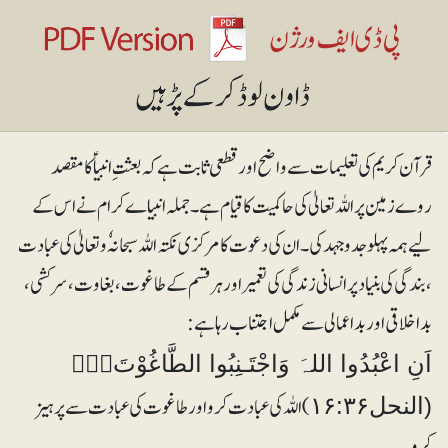
قرآن کریم کی تعلیمات سے واضح اور قطعی ثابت ہے کہ بعثت ِ انبیا ؑ کا مقصد
روے زمین پر اللہ تعالیٰ کی حاکمیت کا قیام ہے۔ جملہ انبیاے کرام نے اس کے
لیے ہمہ پہلو جدوجہد کی۔ان کی دعوت کا مرکزی نکتہ اللہ سبحانہٗ و تعالیٰ کی عبادت
،بندگی کی بنیاد پر انسانی زندگی کی تعمیر اور ہر قسم کے طاغوت،بغاوت، سرکشی ،
بد اخلاقی اور بد اعمالی سے مکمل اجتناب رہا ہے :
اَنِ اعْبُدُوا اللہَ وَاجْتَـنِبُوا الطَّاغُوْتَ۝۰ۚ
) اللہ کی عبادت کرو اور طاغوت کی عبادت سے پرہیز
(النحل۱۶:۳۶
کرو۔