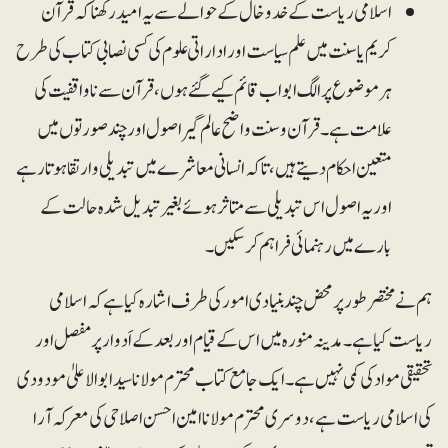
اسلامی ریاست کے خدوخال کے حوالے سے یہ امید رکھنا کہ قرآن
کریم یا سنت میں علم سیاست اور اداراتی علوم کی کسی نصابی کتاب کی طرح
ہر موضوع پر الگ ابواب قائم کیے گئے ہوں، قرآن سے ناواقفیت کی
علامت ہے ۔ قرآن و سنت واضح عالم گیر اصول اور چند صورتوں میں
متعین احکام دیتے ہیں، تاکہ انسانی معاشرے میں تبدیلی و ارتقا ہوتا رہے
اور یہ اصول اس تبدیلی سے متاثر ہوئے بغیر تبدیل شدہ حالت کے
بارے میں رہنمائی فراہم کر سکیں ۔
ہم نے مختصر طور پر محض چند بنیادی امور کی طرف اشارہ کیا ہے کہ اسلامی
ریاست کیا ہے۔ مدینہ منورہ میں اس کے قیام اور بعد کے اَدوار پر مفصل اور
تحقیقی موادکی کمی نہیں ہے ۔ ایک جامع کتاب محترم مولانا سید ابوالاعلیٰ مودودی
کی اسلامی ریاست ہے ، دوسری محترم مولانا امین احسن اصلاحی کی معرکہ آرا