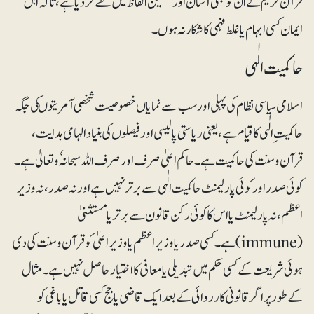
قرآن کریم نے ان کو بھی آسان اور متعین الفاظ میں طے کر دیا ہے، تاکہ اہل
ایمان کسی ابہام یا غلط فہمی کا شکار نہ ہوں۔
حاکمیت الٰہی
اسلامی سیاسی نظام کی پہلی اور سب سے نمایاں خصوصیت شخصی آمریتوںکی جگہ
حاکمیت ِالٰہی کا قیام ہے، یعنی ریاستی پالیسی اور فیصلوں کی بنیاد الہامی ہدایت ،
قرآن و سنت کی حاکمیت ہے ۔ حاکم اعلیٰ صرف اور صرف اللہ سبحانہٗ و تعالیٰ ہے ۔
کوئی صدر اور کوئی پارلیمنٹ حاکمیت الٰہی سے برتر نہیں ہے اور نہ صدر ، نہ وزیر
اعظم ، نہ پارلیمنٹ یا اس کا کوئی رکن قانون سے برتر یا مستثنیٰ
(immune) ہے۔ کسی صدر یا وزیر اعظم یا وزیر اعلیٰ کو قرآن و سنت کی دی
ہوئی شریعت کے کسی حکم میں تبدیلی یا معافی کا اختیار حاصل نہیں ہے۔مثال
کے طور پر اگر قانونی کارروائی کے بعد ایک قاضی یا جج کسی قاتل یا باغی کو