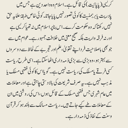
کریسی(پاپائیت) کی قائل ہے۔اسلام وہ واحد دین ہے جس میں
پادریت یا برہمنیت کا کوئی تصور نہیں پایا جاتا ۔ کوئی خاص طبقۂ علما یہ حق
نہیں رکھتا کہ وہ حکومت کرے۔ اس بنا پر اسلام میں نہ تھیا کریسی ہے
اور نہ فرقہ واریت بلکہ صحیح معنی میں خلافت جمہور ہے ۔ عوام میں سے
جو بھی باصلاحیت فرد اپنے تقویٰ، علم اور تجربے کے لحاظ سے دوسروں
سے بہتر ہو، وہ بڑی سے بڑی ذمہ داری اٹھا سکتا ہے ۔ اسی طرح ریاست
کسی فرقے یا مسلک کی ریاست نہیں ہے۔ گویا اس کا کوئی فقہی مسلک یا
مذہب نہیں ہے۔ یہ صرف شریعت کی بالادستی چاہتی ہے اور معاملات
میں عام شہری جس فقہی مسلک کے قائل ہوں، اس کی روشنی میں ان
کے معاملات طے کیے جاتے ہیں ۔ریاست مسالک سے بلند ہوکر قرآن
و سنت کے نفاذ کی ذمہ دار ہے۔