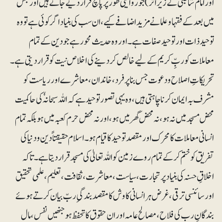
اور امام شاطبی کے زیر اثر) جو روایتی طور پر پانچ قرار دیے جاتے ہیں اور جس
میں بعد کے فقہا و علما نے مزید اضافے کیے، ان سب کی بنیاد اگر کوئی ہے تو وہ
توحید ذات اور توحید صفات ہے۔اور وہ حدیث محور ہے جو دین کے تمام
معاملات کو ربِّ کریم کے لیے خالص کر دینے کی اخلاص نیت کو قرار دیتی ہے۔
تحریکاتِ اصلاح و دعوت جس بنا پر فرد، خاندان ، معاشرے اور ریاست کو
مشرف بہ ایمان کرنا چاہتی ہیں، وہ یہی تصور توحید ہے کہ اللہ سبحانہٗ کی حاکمیت
محض مسجد میں نہ ہو، نہ محض گھر میں ہو، اور نہ محض حرم کعبہ میں ہو بلکہ تمام
انسانی معاملات کا محرک اور مقصد توحید کا قیام ہو۔ اسلام حقیقتاً دین و دنیا کی
تفریق کو ختم کر کے تمام روے زمین کو اللہ تعالیٰ کی مسجد قرار دیتا ہے۔ تاکہ
اخلاقِ حسنہ کی بنیاد پر تجارت ، سیاست ، معاشرت ، ثقافت، تعلیم ، علمی تحقیق
اور سائنسی ترقی، غرض ہر انسانی کاوش کا مقصد بندگیِ ربّ بیان کرتے ہوئے
بندگانِ رب کی فلاح ، مصالح عامہ اور ان حقوق کا تحفظ ہو جنھیں نفس، مال