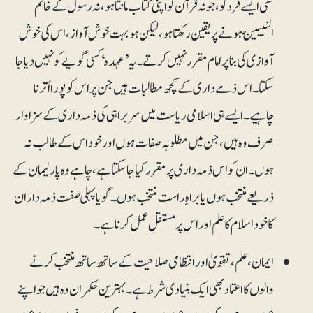
کسی ایسے فرد کو، جو نہ قرآن کو اپنی کتاب مانتا ہو، نہ رسول کے خاتم
النبیینؐ ہونے پر یقین رکھتا ہو، لیکن ہوبہت خوش آواز، اس کی خوش
آوازی کی بنا پر امام مقرر نہیں کرتے۔ یہ ’عہدہ‘ کسی گویے کو نہیں دیا جا
سکتا۔ اس ذمے داری کے کچھ مطالبات ہیں جن پر اس کو پورا اُترنا
چاہیے ۔ایسے ہی اسلامی ریاست میں سربراہی کی ذمہ داری کے سزاوار
صرف وہ ہیں، جن میں مطلوبہ صفات ہوں اور خود اس کے طالب نہ
ہوں۔ ان کو اس ذمہ داری پر مقرر کیا جاسکتا ہے،چاہے وہ پارلیمان کے
ذریعے منتخب ہوں یا براہِ راست منتخب ہوں۔ گویا پہلی صفت ذمہ داران
کا خود اسلام کا علم اور اس پر مستقل عمل کرناہے ۔
ایمان ، علم ، تقویٰ اور انتظامی صلاحیت کے ساتھ ساتھ منتخب کرنے
والوں کا اعتماد بھی ایک بنیادی شرط ہے۔بہترین حکمران وہ ہیں جو اپنے