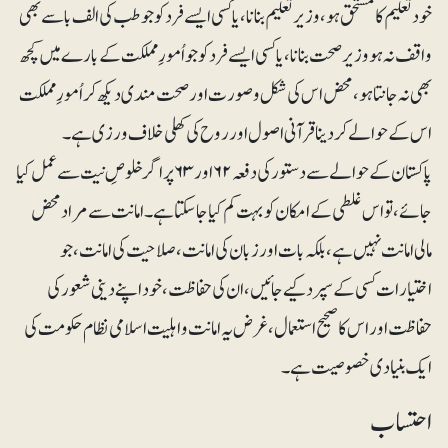
خود تعلیم کا مستحق ہو، وزیر تعلیم بنانا، یا کسی ایسے فرد کو جو طب کی الف با سے بھی
واقف نہ ہو وزیر صحت بنانا، یا کسی ایسے فرد کو جو اُمورِمملکت کے بارے میں کچھ
بھی نہ جانتا ہو، محض اس کی شکل وصورت اور صحت مندی دیکھ کر اُمورِمملکت
اس کے حوالے کر دینا قرآنی اصول اور روح کی کھلی خلاف ورزی ہے ۔
پاکستان کے حوالے سے دستور کی دفعہ ۶۲ اور ۶۳ پر اگر خلوصِ نیت سے عمل کیا
جائے، تو اس غلطی کے امکان کو بہت کم کیا جاسکتا ہے ۔امانت سے مراد محض
مالی امانت نہیں ہے، بلکہ بات اور زبان کی ا مانت ، صلاحیت کی امانت ، جو
اختیارات کسی کے سپرد کیے جائیں، ان کی حفاظت، خود اپنے دینی شعور کی
حفاظت اور اس کا صحیح استعمال ، غرض یہ امانت واہلیت اسلامی نظام حکومت کی
ایک بنیادی خصوصیت ہے ۔
احتساب