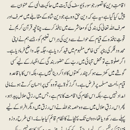
اقامتِ دین کا تصور جو سورۂ یوسف کی آیت میں حاکمیت الٰہی کے عنوان سے
پیش کیا گیا ہے،یہ ہے کہ دین حق وہ ہے جو دین شاہ کے مقابلے میں صرف اور
صرف اللہ تعالیٰ کی بندگی کو معاشرے میں نافذ کرے۔ چنانچہ قرآن کریم نے
قوتِ نافذہ کے قیام کے حوالے سے دین کی ہر اس تعلیم کو، جسے ہم نے اپنی
محدود فکر کی بنا پر کسی خاص مفہوم میں قید کر دیا ہے ، جگہ جگہ واضح فرما دیا ہے۔
اگر صلوٰۃ ہے تو محض تنہائی میں ربّ کے حضور بندگی کے اظہا ر کے لیے کسی
گوشے میں کھڑے ہو کر چند رکعتوں کا ادا کر دینا نہیں ہے، بلکہ اس کا باقاعدہ
قیام، اُمت مسلمہ پر فرض ہے۔ اگر زکوٰۃ ہے تو وہ کسی پراحسان کرتے ہوئے مالی
امداد نہیں ہے، بلکہ اس نظام کی اقامت کا نام ہے، جس میں رزقِ حلال پیدا ہو،
پھر اس رزقِ حلال میں سے وہ حصہ جو اللہ نے اس رزق میں دیگر افراد کے لیے
پہلے سے رکھ دیا تھا، وہ ان تک پہنچانے کا نظام قائم کیا جائے۔ اسی طرح روزہ
فقط تزکیۂ نفس کے لیے اپنے آپ کو کھانے پینے سے روکنے کا نام نہیں،بلکہ