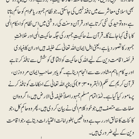
بھی اسلامی معاشرے میں نافذنہیں کی جاسکتی۔ جو نظام جمہور یا عوام کو حاکم بناتا
ہے، وہ توحید کی نفی کرتا ہے اور قرآن و سنت کی روشنی میں اس نظام کو احکام الٰہی
کا باغی کہا جائے گا۔قرآن نے حاکمیت ِجمہور کی جگہ حاکمیت ِالٰہی اور خلافتِ
جمہور کا تصور دیا ہے، یعنی اہل ایمان اللہ تعالیٰ کے خلیفہ ہیں اور ان کا بنیادی
فریضہ اقامت دین کے لیے اللہ کی حاکمیت کو اجتماعی کوشش سے نافذ کرنا ہے
اوریہ کام باہم مشاورت سے انجام دینا ہے۔ گویا ہر صاحب ِایمان مردوزن،
قرآن کریم کے حکم (البقرہ۲:۳۰) کی بنا پر اللہ تعالیٰ کے احکامات کو نافذ کرنے
پر مامور کیا گیا ہے۔ لہٰذا تمام مسلم جمہور اصلاً خلیفہ فی الارض ہیں،اگر وہ ان
صفات سے متصف ہیں جو خود کلام الٰہی نے بیان کر دی ہیں، پھر وہ حاکمِ کُل ، جو
کائنات کا خالق اور رب ہے وہ انھیں بطورِ امانت اختیارات دیتا ہے، جو اقامت
دین کے لیے ضروری ہیں۔