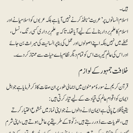
ہیں۔
اسلام انسانوں پر ’عربیت‘نافذ کرنے نہیں آیا ہے بلکہ عربوں کو اسلامیانے اور
اسلام کا علَم بردار بنانے کے لیے آیا تھا ۔تاکہ یہ علَم برداری کسی رنگ ، نسل،
خطے میں نہیں بلکہ اپنے اصولوں اور عمل کی بنا پر انسانیت کی میراث بن جائے
اور اس کی عالم گیریت اس کو تمام دیگر نظام ہاے حیات سے ممتاز کر دے۔
خلافت جمہور کے لوازم
قرآن کریم نے سورۂ مومنون میں اجمالی طور پر ان صفات کا ذکر فرمایا ہے جو اہل
ایمان کو اقوام عالم کی قیادت کے لیے تیار کرتی ہیں:
یقیناً فلاح پائی ہے ایمان لانے والوں نے جو اپنی نماز میں خشوع اختیار کرتے
ہیں، لغویات سے دُور رہتے ہیں، زکوٰۃ کے طریقے پر عامل ہوتے ہیں، اپنی شرم