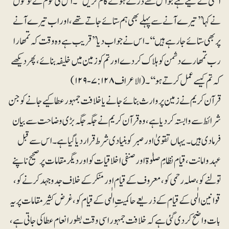
انھی کے لیے ہے جو اس سے ڈرتے ہوئے کام کریں‘‘۔ اس کی قوم کے لوگوں
نے کہا’’ تیرے آنے سے پہلے بھی ہم ستائے جاتے تھے ، اور اب تیرے آنے
پر بھی ستائے جا رہے ہیں ‘‘۔ اس نے جواب دیا ’’قریب ہے وہ وقت کہ تمھا را
رب تمھارے دشمن کو ہلاک کر دے اور تم کو زمین میں خلیفہ بنائے، پھر دیکھے
کہ تم کیسے عمل کرتے ہو‘‘ ۔(الاعراف۷:۱۲۸-۱۲۹)
قرآن کریم نے زمین پر وارث بنائے جانے یا خلافت جمہور عطا کیے جانے کو جن
شرائط سے وابستہ کر دیا ہے، وہ قرآن کریم نے جگہ جگہ بڑی وضاحت سے بیان
فرما دی ہیں ۔یہاں تقویٰ اور صبر کو بنیادی شرط قرار دیا گیا ہے ۔ اس سے قبل
عہد و امانت ، قیام نظامِ صلوٰۃ اور صنفی اخلاقیات کو اور دیگر مقامات پر صحیح ناپنے
تولنے کو ، صلہ رحمی کو ، معروف کے قیام اور منکر کے خلاف جدوجہد کرنے کو ،
قوانین الٰہی کے قیام کے ذریعے حاکمیتِ الٰہی کے قیام کو ، غرض کثیر مقامات پر یہ
بات واضح کردی گئی ہے کہ خلافت جمہور اسی وقت بطور انعام عطا کی جاتی ہے ،