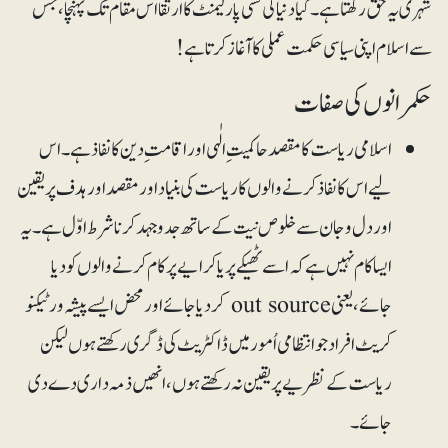
شہری یہ حق رکھتا ہے ۔کیا دنیا کی کسی پارلیمنٹ کا ارتقا اس مقام تک پہنچا ، جس
سے اسلام اپنی سیاسی حکمت عملی کا آغاز کرتا ہے !
حکمرانوں کی صفات
اسلامی ریاست کا مقصد حاکمیت ِالٰہی اور اقامت ِدین کا نفاذ ہے۔ اس
لیے اس کا نفاذ کر نے والوں کا ریاست کی بنیاد اور مقصد اور ہدف پر یقین
اور دل و جان سے خلوص نیت کے ساتھ جدو جہد کرنا شرط اوّل ہے۔یہ
ایسا کام نہیں ہے کہ اسےٹھیکے پر یا کرایے پر کام کرنے والوں کو دیا
جائے،یعنی out source کر دیا جائے اور محض ایسے پیشہ ور ٹیکنو
کریٹ افراد جو انتظامی اُمور میں ڈاکٹریٹ کی ڈگری رکھتے ہوں لیکن
ریاست کے نظریے پر یقین نہ رکھتے ہوں، انھیں ذمہ داری دے دی
جائے۔