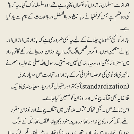
انداز سے مسلمان تاجروں کو نقصان پہنچا رہے تھے، وہ سلسلہ رُک گیا۔ یہ ’ربا‘
کی وہ قسم ہے جس کو فقہا نے ربا البیع، ربا الفضل، ربا الحدیث کے نام سے یاد کیا
ہے۔
بازار کو صحیح خطوط پر چلانے کے لیے یہ بھی ضروری ہےکہ بازار میں اوزان اور
پیمانے متعین ہوں۔ اگر ہرشخص الگ الگ اپنے اوزان اور پیمانے رکھے گا تو بازار
میں سنٹرلائزیشن اور معیار بندی نہیں ہوسکتی۔ رسول اللہ صلی اللہ علیہ وسلم نے
مانٹیری اکانومی کی حوصلہ افزائی کرکے بازار اور تجارت میں معیار بندی
(standardization)کو بہتر اور مقبول قرار دیا۔ معیار بندی کا ایک
تقاضا یہ بھی تھا کہ پیمانوں اور اوزان کو متعین کیا جائے۔
اس زمانے میں یہ بھی تھا کہ مختلف علاقوں میں مختلف پیمانے اور اَوزان مقرر
تھے۔مکہ مکرمہ کا پیمانہ اور تھا اور مدینہ منورہ کا پیمانہ مختلف تھا۔مکّہ کے لوگ
چوں کہ تجارت میں نمایاں تھے۔ دُوردراز کی تجارت میں نقد رقم لے کر جایا