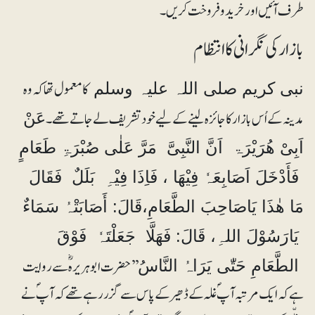
طرف آئیں اور خریدوفروخت کریں۔
بازار کی نگرانی کا انتظام
کا معمول تھا کہ وہ
نبی کریم صلی اللہ علیہ وسلم
مدینہ کے اُس بازار کا جائزہ لینے کے لیے خود تشریف لے جاتے تھے ۔
عَنْ
اَبِیْ ھُرَیْرَۃ اَنَّ النَّبِیَّ مَرَّ عَلٰی صُبْرَۃِ طَعَامٍ
فَأَدْخَلَ اَصَابِعَہٗ فِیْھَا ، فَاِذَا فِیْہِ بَلَلٌ فَقَالَ
مَا ھٰذَا یَاصَاحِبَ الطَّعَامِ،قَالَ: أَصَابَتْہُ سَمَاءٌ
یَارَسُوْلَ اللہِ، قَالَ: فَھَلَّا جَعَلْتَہٗ فَوْقَ
’’حضرت ابوہریرہؓ سے روایت
الطَّعَامِ حَتّٰی یَرَاہُ النَّاسُ
ہے کہ ایک مرتبہ آپؐ غلہ کے ڈھیر کے پاس سے گزر رہے تھے کہ آپؐ نے