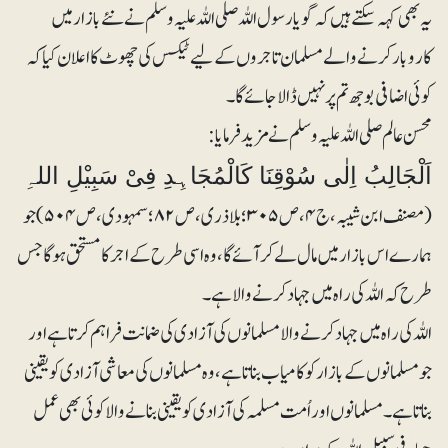
یہ بھی کہہ سکتے ہیں کہ گویا رسول اللہ صلی اللہ علیہ وسلم نے نئے بازار میں
کاروبار کرنے والے مسلمان تاجروں کے لیے ٹیکس کی چھوٹ کا اعلان کیا کہ
کوئی اضافی بوجھ تم پر نہیں ڈالا جائے گا۔
محسن عالم صلی اللہ علیہ وسلم نے مزید فرمایا:
اَلْجَالِبُ اِلٰی سُوْقِنَا کَالْمُجَاہِدِ فِیْ سَبِیْلِ اللہِ
(مصنف ابن شیبہ، ج۴، ص ۳۰۵؛ بلاذری، ص ۸۲؛ سمہودی، ص۵۰۴) جو
ہمارے اس بازار میں مال لے کر آئے گا، وہ اسی طرح کے اجر کا مستحق ہوگا جس
طرح کہ اللہ کی راہ میں جہاد کرنے والا ہے۔
اللہ کی راہ میں جہاد کرنے والا مسلمانوں کی آزادی کی ضمانت فراہم کرتا ہے اور
جو مسلمانوں کے بازار کو کامیاب بناتا ہے، وہ مسلمانوں کی معاشی آزادی کو یقینی
بناتا ہے۔مسلمانوں اور اُمت مسلمہ کی آزادی کو یقینی بنانے والا کوئی بھی عمل