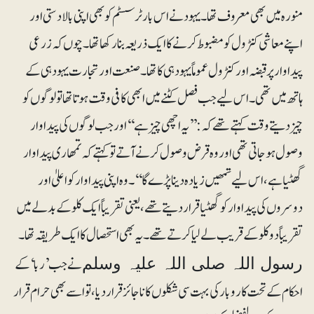
منورہ میں بھی معروف تھا۔ یہود نے اس بارٹر سسٹم کو بھی اپنی بالادستی اور
اپنے معاشی کنٹرول کو مضبوط کرنےکا ایک ذریعہ بنا رکھا تھا۔ چوں کہ زرعی
پیداوار پرقبضہ اور کنٹرول عموماً یہود ہی کا تھا۔ صنعت اور تجارت یہود ہی کے
ہاتھ میں تھی۔ اس لیے جب فصل کٹنے میں ابھی کافی وقت ہوتا تھا تو لوگوں کو
چیز دیتے وقت کہتے تھے کہ: ’’یہ اچھی چیز ہے‘‘ اور جب لوگوں کی پیداوار
وصول ہوجاتی تھی اور وہ قرض وصول کرنے آتے تو کہتے کہ تمھاری پیداوار
گھٹیا ہے، اس لیے تمھیں زیادہ دینا پڑے گا‘‘۔ وہ اپنی پیداوار کو اعلیٰ اور
دوسروں کی پیداوارکو گھٹیا قرار دیتے تھے، یعنی تقریباً ایک کلو کے بدلے میں
تقریباً دو کلو کے قریب لے لیا کرتے تھے۔ یہ بھی استحصال کا ایک طریقہ تھا۔
نے جب ’ربا‘ کے
رسول اللہ صلی اللہ علیہ وسلم
احکام کے تحت کاروبار کی بہت سی شکلوں کا ناجائز قرار دیا، تو اسے بھی حرام قرار