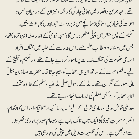
تھے۔ مہاجرین و انصار میں بھائی چارگی کا رشتہ، نیز ان کے درمیان انس و
اخوت کی بنیادیں، سماجی ڈھانچے میں زبردست تبدیلیوں کا باعث بنیں۔
تعلیم کے پس منظر میں پہلی منظم درس گاہ مسجد نبویؐ کے اندر صفہ (چبوترہ) تھا،
جس میں ۷۰ تا ۸۰ طالب علم تھے۔ اس مدرسے کے طلبہ میں مختلف افراد
اسلامی حکومت کی مختلف خدمات پر مامور کر دیے جاتے تھے اور تعلیم و تبلیغ کے
لیے تو خصوصیت کے ساتھ ان ہی اصحاب کو بھیجا جاتا تھا۔ حضرت معاذ بن جبلؓ
مالی اُمور کے نگران تھے۔ اللہ کے رسول صلی اللہ علیہ وسلم کے علاوہ مختلف
اکابر صحابہ کرامؓ بھی معلم کی خدمات انجام دیتے تھے۔
معاشی خوش حالی اور مادی ترقی کے لیے ’مدینہ مارکیٹ‘ کا قیام اور اس کا انتظام و
انصرام سیرتِ نبویؐ کا ایک تاب ناک باب ہے، جو عام طور پر ہماری نظروں
سے اوجھل ہے۔ اس کی تفصیلات ذیل میں پیش کی جارہی ہیں