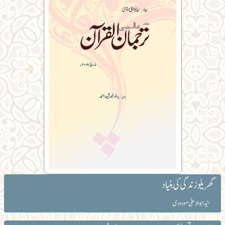
گھریلو زندگی کی بنیاد
سیّد ابوالاعلیٰ مودودی