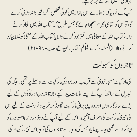
جہاد فی سبیل اللہ کے برابر ہے۔
آپؐ نے فرمایا کہ: ہمارے اس بازار میں کوئی شخص اگر ذخیرہ اندوزی کرے
گا،تو اس کو اتنا ہی مجرم سمجھا جائے گا جس طرح کہ کتاب اللہ میں الحاد کرنے
والا، کتاب اللہ کے معانی میں غتربود کرنے والا یا کتاب اللہ کے معنی کو غلط بیان
کرنے والا۔ (المستدرک ، الحاکم،کتاب البیوع، حدیث:۲۱۰۹)
تاجروں کو سہولت
نئی مارکیٹ مسجد نبویؐ سے قریب اور یہود کی مارکیٹ سے فاصلے پر تھی۔ جگہ کی
تبدیلی کے ساتھ آپؐ نے ایسے حالات پیدا کیے، جو تاجروں اور گاہکوں کے لیے
بڑے سازگار ہوں اور وہ اپنی پرانی مارکیٹ چھوڑ کر خریدوفروخت کے لیے اس
نئی نبویؐ مارکیٹ کی طرف آئیں۔ اس کے لیے آپؐ نے دو دُور رس اصولوں کو
اپنا کر اسے عملی جامہ پہنایا، جس کی وجہ سے تاجروں کی توجہ اس نئی مارکیٹ کی