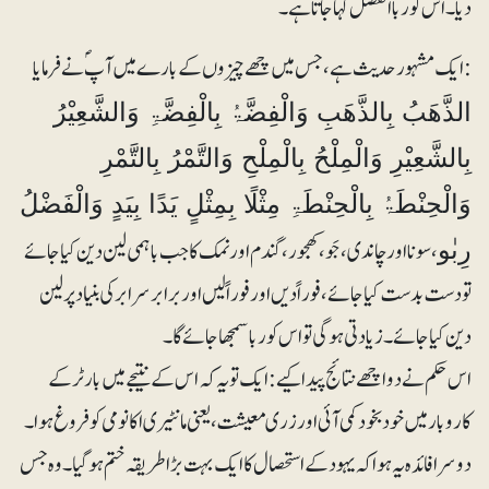
دیا۔ اس کو ربا الفضل کہا جاتا ہے۔
:ایک مشہور حدیث ہے، جس میں چھے چیزوں کے بارے میں آپؐ نے فرمایا
الذَّھَبُ بِالذَّھَبِ وَالْفِضَّۃُ بِالْفِضَّۃِ وَالشَّعِیْرُ
بِالشَّعِیْرِ وَالْمِلْحُ بِالْمِلْحِ وَالتَّمْرُ بِالتَّمْرِ
وَالْحِنْطَۃُ بِالْحِنْطَۃِ مِثْلًا بِمِثْلٍ یَدًا بِیَدٍ وَالْفَضْلُ
، سونا اور چاندی، جَو ، کھجور، گندم اور نمک کا جب باہمی لین دین کیا جائے
رِبٰو
تو دست بدست کیا جائے، فوراً دیں اور فوراً لیں اور برابر سرابر کی بنیاد پر لین
دین کیا جائے۔ زیادتی ہوگی تو اس کو ربا سمجھا جائے گا۔
اس حکم نے دو اچھے نتائج پیدا کیے: ایک تو یہ کہ اس کے نتیجے میں بارٹر کے
کاروبار میں خودبخود کمی آئی اور زری معیشت، یعنی مانٹیری اکانومی کو فروغ ہوا۔
دوسرا فائدہ یہ ہوا کہ یہود کے استحصال کا ایک بہت بڑا طریقہ ختم ہوگیا۔ وہ جس