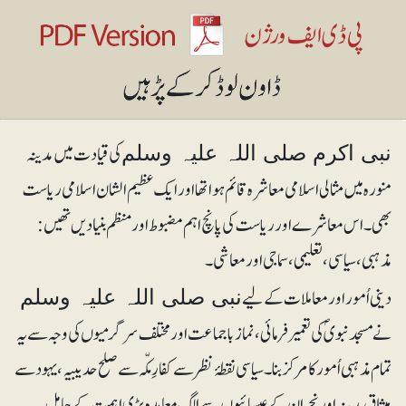
کی قیادت میں مدینہ
نبی اکرم صلی اللہ علیہ وسلم
منورہ میں مثالی اسلامی معاشرہ قائم ہوا تھا اور ایک عظیم الشان اسلامی ریاست
بھی۔ اس معاشرے اور ریاست کی پانچ اہم مضبوط اور منظم بنیادیں تھیں:
مذہبی، سیاسی، تعلیمی، سماجی اور معاشی۔
دینی اُمور اور معاملات کے لیے
نبی صلی اللہ علیہ وسلم
نے مسجد نبویؐ کی تعمیر فرمائی، نمازباجماعت اور مختلف سرگرمیوں کی وجہ سے یہ
تمام مذہبی اُمور کا مرکز بنا۔ سیاسی نقطۂ نظر سے کفارِ مکّہ سے صلح حدیبیہ، یہود سے
میثاقِ مدینہ اور نجران کے عیسائیوں سے الگ معاہدہ بڑی اہمیت کے حامل