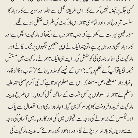
کسی جگہ پر قبضہ نہیں کرے گا۔ اس طریقۂ عمل سے جلد اور سویرے کاروبار کا
سلسلہ شروع ہوا، اور تمام ہی تاجر اس مارکیٹ کی طرف منتقل ہونے لگے۔
مؤرخینِ سیرت نے لکھا ہے کہ جب تاجروں نے دیکھا کہ مارکیٹ اچھی ہے اور
کاروبار بھی زوروں پر ہے، تو چند ایک نے اپنی متعین جگہوں پر خیمہ لگانے اور
مارکیٹ کی احاطہ بندی کی کوشش کی۔ ایسے ہی ایک تاجر نے مارکیٹ میں مستقل
خیمہ لگایا تو آپؐ نے حکم دیا کہ: ’اس کے خیمے کو جلا دیا جائے‘ (کتاب وفا الوفاء،
باخبار دارالمصطفٰے، ص ۵۴۰)۔ اس سے معلوم ہوتا ہے کہ نبی اکرم صلی اللہ علیہ
وسلم نے تاجرانہ اصولوں پر کس شدت کے ساتھ عمل کروایا۔ اس طرح مدینہ
مارکیٹ خریدوفروخت کا اچھا مرکز بن گیا۔ اجارہ داری او ر استحصال سے پاک
اور ٹیکس کے نہ ہونے کی وجہ سے قیمتوں میں کمی اور کاروبار میں آسانی کی وجہ
سے یہودیوں کا بازار سرد پڑنے لگا، اور وہ خود مجبور ہوئے کہ مدینہ مارکیٹ کی