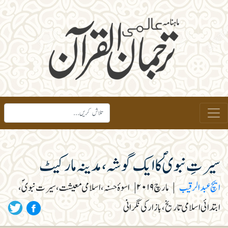
سیرتِ نبویؐ کا ایک گوشہ،مدینہ مارکیٹ
ایچ عبدالرقیب
|
مارچ ۲۰۱۹
|
اسوۂ حسنہ، اسلامی معیشت، سیرت نبویؐ،
ابتدائی اسلامی تاریخ، بازار کی نگرانی