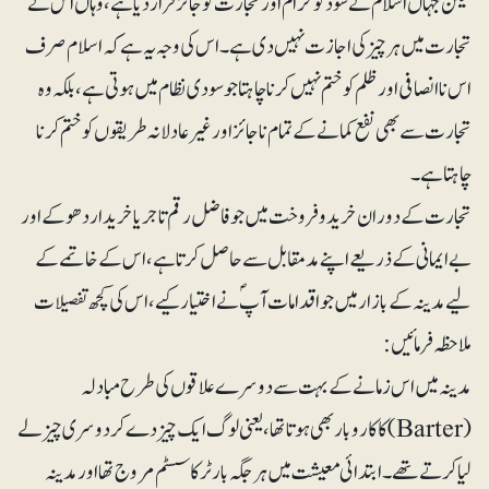
لیکن جہاں اسلام نے سود کو حرام اور تجارت کو جائز قرار دیا ہے، وہاں اس نے
تجارت میں ہرچیز کی اجازت نہیں دی ہے۔ اس کی وجہ یہ ہے کہ اسلام صرف
اس ناانصافی اور ظلم کو ختم نہیں کرنا چاہتا جو سودی نظام میں ہوتی ہے ، بلکہ وہ
تجارت سے بھی نفع کمانے کے تمام ناجائز اور غیرعادلانہ طریقوں کو ختم کرنا
چاہتا ہے۔
تجارت کے دوران خریدوفروخت میں جو فاضل رقم تاجر یا خریدار دھوکے اور
بے ایمانی کے ذریعے اپنے مدمقابل سے حاصل کرتا ہے، اس کے خاتمے کے
لیے مدینہ کے بازار میں جو اقدامات آپؐ نے اختیار کیے، اس کی کچھ تفصیلات
ملاحظہ فرمائیں:
مدینہ میں اس زمانے کے بہت سے دوسرے علاقوں کی طرح مبادلہ
(Barter) کا کاروبار بھی ہوتا تھا، یعنی لوگ ایک چیز دے کر دوسری چیز لے
لیا کرتے تھے۔ ابتدائی معیشت میں ہرجگہ بارٹر کا سسٹم مروج تھا اور مدینہ