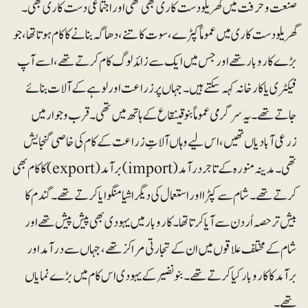
صنعت و حرفت میں گھریلو دست کاری بھی تھی اور اجتماعی دست کاری بھی۔
گھریلو دست کاری میں عموماً کپڑے، سوت کاتنے، دھاگہ بنانے کا کام ہوتا تھا، جو
بڑے کاروبار تھے اور جس میں ایک سے زائد لوگ کام کرتےتھے، اسے آپ
فیکٹری یا کارخانہ کہہ سکتے ہیں۔ جہاں پر زراعت اور لوہے کے آلات بنائے
جاتے تھے۔ یہ سرگرمی عموماً بنوقینقاع کے ہاتھ میں تھی۔ قرب و جوار میں
زرعی آبادیاں تھیں، اس لیے وہاں آلاتِ زراعت کے کام کی خاصی گنجایش
تھی۔ مدینہ منورہ کے تاجر درآمد (import) برآمد(export) کا کام بھی
کرتے تھے۔ شام سے کپڑا اور استعمال کی دیگر اشیا منگوایا کرتے تھے۔ گندم کا
بیش تر حصہ اُردن سے آیا کرتا تھا۔ کاروبار میں یہودی بھی پیش پیش تھے اور
شام کے مختلف علاقوں میں ان کے تجارتی مراکز تھے، جہاں سے درآمد اور
برآمد کا کاروبار کیا کرتے تھے۔ بنونضیر کے یہودی اس کام میں بڑے نمایاں
تھے۔