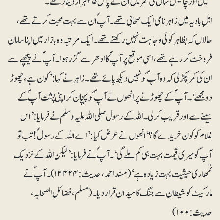
تھیں اور چالیس سال کی عمر میں ان کے پاس ۲۵ہزار دینار تھے۔
اہلِ بادیہ میں زاہر نامی ایک صحابی تھے۔ آپؐ ان سے بہت محبت کرتے تھے،
حالاں کہ بظاہر کوئی وجاہت نہیں رکھتے تھے۔ ایک مرتبہ وہ بازار میں اپنا سامان
فروخت کر رہے تھے، اسی موقع پر آپؐ کا ادھرسے گزر ہوا۔ آپؐ نے پیچھے سے
ان کی کمر پکڑ لی کہ وہ آپؐ کو نہیں دیکھ پائے تھے۔ زاہر نے کہا:’ کون ہے، چھوڑ
دو مجھے‘۔ آپؐ کے چھوڑنے پر انھوں نے آپؐ کو پہچان کر اپنی پشت آپؐ کے
سینے سے اور قریب کرلی۔ اللہ کے رسول صلی اللہ علیہ وسلم نے فرمایا: ’اس
غلام کو کون خریدے گا؟‘ انھوں نے عرض کیا: ’اے اللہ کے رسولؐ! تب تو
آپؐ کو میری قیمت بہت ہی کم ملے گی‘۔ آپؐ نے فرمایا: ’لیکن اللہ کے نزدیک
تمھاری حیثیت بہت زیادہ ہے‘ (مسنداحمد، حدیث: ۱۲۴۲۴)۔ آپؐ نے
مارکیٹ کو شیطان سے جنگ کا میدان قرار دیا۔ (مسلم، فضائل الصحابہ،
حدیث:۱۰۰)