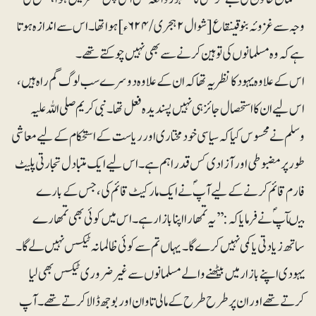
وجہ سے غزوئہ بنوقینقاع [شوال ۲ ہجری/۶۲۴ء]ہوا تھا۔ اس سے اندازہ ہوتا
ہے کہ وہ مسلمانوں کی توہین کرنے سے بھی نہیں چوکتے تھے۔
اس کے علاوہ یہود کا نظریہ تھا کہ ان کے علاوہ دوسرے سب لوگ گم راہ ہیں،
اس لیے ان کا استحصال جائز ہی نہیں پسندیدہ فعل تھا۔ نبی کریم صلی اللہ علیہ
وسلم نے محسوس کیا کہ سیاسی خودمختاری اور ریاست کے استحکام کے لیے معاشی
طور پر مضبوطی اور آزادی کس قدر اہم ہے۔ اس لیے ایک متبادل تجارتی پلیٹ
فارم قائم کرنے کے لیے آپؐ نے ایک مارکیٹ قائم کی، جس کے بارے
میںآپؐ نے فرمایا کہ: ’’یہ تمھارا اپنا بازار ہے۔ اس میں کوئی بھی تمھارے
ساتھ زیادتی یا کمی نہیں کرے گا۔ یہاں تم سے کوئی ظالمانہ ٹیکس نہیں لے گا۔
یہودی اپنے بازار میں بیٹھنے والے مسلمانوں سے غیرضروری ٹیکس بھی لیا
کرتے تھے اور ان پر طرح طرح کے مالی تاوان اور بوجھ ڈالا کرتے تھے۔ آپ