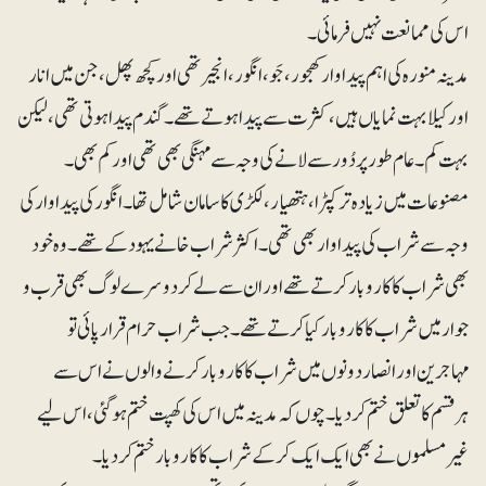
اس کی ممانعت نہیں فرمائی۔
مدینہ منورہ کی اہم پیداوار کھجور، جَو، انگور، انجیر تھی اور کچھ پھل، جن میں انار
اور کیلا بہت نمایاں ہیں، کثرت سے پیدا ہوتے تھے۔ گندم پیدا ہوتی تھی، لیکن
بہت کم۔ عام طور پر دُور سے لانے کی وجہ سے مہنگی بھی تھی اور کم بھی۔
مصنوعات میں زیادہ تر کپڑا، ہتھیار، لکڑی کا سامان شامل تھا۔ انگور کی پیداوار کی
وجہ سے شراب کی پیداوار بھی تھی۔ اکثر شراب خانے یہود کے تھے۔ وہ خود
بھی شراب کا کاروبار کرتے تھے اور ان سے لے کر دوسرے لوگ بھی قرب و
جوار میں شراب کا کاروبار کیا کرتے تھے۔ جب شراب حرام قرار پائی تو
مہاجرین اور انصار دونوں میں شراب کا کاروبار کرنے والوں نے اس سے
ہرقسم کاتعلق ختم کر دیا۔ چوں کہ مدینہ میں اس کی کھپت ختم ہوگئی، اس لیے
غیرمسلموں نے بھی ایک ایک کرکے شراب کا کاروبار ختم کر دیا۔