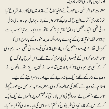
اور ان کی بالادستی متاثر ہوئی۔
حضرت عبدالرحمٰن بن عوفؓ نے بنوقینقاع کے بازار میں ہی کاروبا ر شروع کیا
تھا (بخاری، کتاب البیوع)۔ وہاںکے تاجروں نے بازار پر اپنی اجارہ داری بنائی
ہوئی تھی۔ ایک شخص ابورافع ’تاجرِ حجاز‘ کہلاتا تھا اور وہ پورے حجاز کا سب سے
بڑا تاجر تھا۔ بنوقینقاع کے پورے بازار بلکہ مدینہ منورہ کے بازار پر اس کا
کنٹرول تھا۔ جو قیمت وہ متعین کردیتا، وہی بازار کی قیمت ہوتی تھی۔ سب یہودی
تاجر متحد ہوکر اس کے فیصلوں کی پابندی کرتے تھے۔ اس طرح یہ لوگ ایکا
کرکے کسی غیریہودی تاجر کو بازار میں قدم جمانے نہیں دیتے تھے۔ انھوں نے
دو پیمانے بنا رکھے تھے: ایک پیمانہ دینے کے لیے اور دوسرا لینے کے لیے۔
اسلام نے دو پیمانے رکھنے کی ممانعت کردی۔ حضرت عبدالرحمٰن بن عوفؓ پہلے
تاجر تھے، جنھوں نے ابورافع کی اس بالادستی کو ختم کردیا۔ انھوں نے ایک ایک
کرکے اس کے غلط تجارتی طریقوں کو ختم کیا اور اس کی اجارہ داری کو کمزور کیا۔