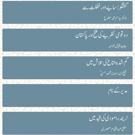
گفتگو: سایے اور غفلت سے
ڈاکٹر جاسم محمد مطوع
دو قومی نظریے کی فتح اور پاکستان
جاوید اقبال خواجہ
گم شدہ متاع کی تلاش میں
شیخ الہند مولانا محمود حسنؒ
مدیر کے نام
نریندرا مودی کی قید میں
مفتی عبدالقیوم منصوری