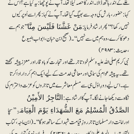
غلّے کے اندر ہاتھ ڈالا۔ اندر کا حصہ گیلا تھا۔ آپؐ نے پوچھا: یہ کیا ہے؟ اس نے
کہا: حضور، بارش کی وجہ سے بھیگ گیا تھا۔ آپؐ نے کہا: پھر اسے اُوپر کیوں
نہیں رکھا؟‘‘ پھر ارشاد فرمایا:
’’جو ہم سے
مَنْ غَشَّنَا فَلَیْسَ مِنَّا
دھوکا کرے، وہ ہم میں سے نہیں‘‘۔ (صحیح ابن حبان، ابواب البیوع
،حدیث: ۴۹۸۳)
نبی کریم صلی اللہ علیہ وسلم خودتاجر تھے اور تجارت کو باوقار اور معزز پیشہ سمجھتے
تھے۔ یہ پیشہ عوام کی سماجی اور معاشی خدمت کے لیے ایک اہم کردار ادا کرتا
ہے۔ اس لیے دورِاوّل ہی سے مسلم معاشر ے میں تاجروں کو عزت و احترام کی
نگاہ سے دیکھا جانے لگا۔ آپؐ کا ارشاد ہے:
التَّاجِرُ الأَمِیْنُ
’’سچا
الصَّدُقُ الْمُسْلِمُ مَعَ الشُّھَدَاءِ یَوْمَ الْقِیَامَۃِ
اور امانت دار مسلمان تاجر روزِ قیامت شہدا کے ساتھ ہوگا‘‘۔(ابن ماجہ، کتاب
التجارۃ، باب الحث علی المکاسب، حدیث: ۲۱۳۶)۔یہ فرمانِ نبویؐ تجارت کی