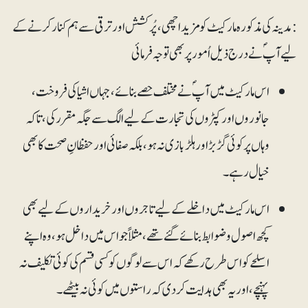
:مدینہ کی مذکورہ مارکیٹ کو مزید اچھی ، پُرکشش اورترقی سے ہم کنار کرنے کے
لیے آپؐ نے درج ذیل اُمور پر بھی توجہ فرمائی
اس مارکیٹ میں آپؐ نے مختلف حصے بنائے، جہاں اشیاکی فروخت،
جانوروں اور کپڑوں کی تجارت کے لیے الگ سے جگہ مقرر کی، تاکہ
وہاں پر کوئی گڑبڑ اور ہلڑبازی نہ ہو، بلکہ صفائی اور حفظانِ صحت کا بھی
خیال رہے۔
اس مارکیٹ میں داخلے کے لیے تاجروں اور خریداروں کے لیے بھی
کچھ اصول و ضوابط بنائے گئے تھے، مثلاً جو اس میں داخل ہو، وہ اپنے
اسلحے کو اس طرح رکھے کہ اس سے لوگوں کو کسی قسم کی کوئی تکلیف نہ
پہنچے، اور یہ بھی ہدایت کر دی کہ راستوں میں کوئی نہ بیٹھے۔