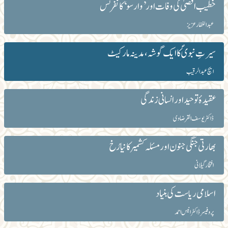
خطیب اقصیٰ کی وفات اور ’وارسو‘ کانفرنس
عبد الغفار عزیز
سیرتِ نبویؐ کا ایک گوشہ،مدینہ مارکیٹ
ایچ عبدالرقیب
عقیدۂ توحید اور انسانی زندگی
ڈاکٹر یوسف القرضاوی
بھارتی جنگی جنون اور مسئلہ کشمیر کا نیا رُخ
افتخار گیلانی
اسلامی ریاست کی بنیاد
پروفیسر ڈاکٹر انیس احمد