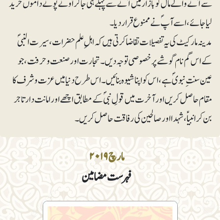
سے آنے والے مال کو بازار میں آنے سے پہلے ہی جاکر اُونے پونے داموں خرید
لیا جائے، اسے آپؐ نے ممنوع قرار دیا۔
مدینہ مارکیٹ کی یہ تفصیلات تقاضا کرتی ہیں کہ اہلِ علم حضرات، سیرت النبیؐ
کے اس گم نام گوشے پر خصوصی توجہ دیں۔تجارت اور صنعت و حرفت، جو
عین سنت ِ نبویؐ ہے ، اس کو اپنا شیوہ بنائیں۔ اس طرح دنیا میں عزت و شرف کا
مقام حاصل کریں اور آخرت میں قولِ نبیؐ کے مطابق اچھے اور امانت دار تاجر
بن کر انبیا ؑ، شہدا اور صالحین کی رفاقت حاصل کریں۔
مارچ ۲۰۱۹
فہرست مضامین