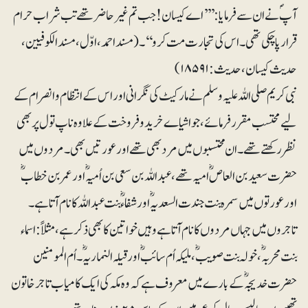
آپؐ نے ان سے فرمایا:’’’اے کیسان! جب تم غیرحاضر تھے تب شراب حرام
قرار پاچکی تھی۔ اس کی تجارت مت کرو‘‘۔(مسنداحمد، اوّل، مسندالکوفیین،
حدیث کیسان، حدیث: ۱۸۵۹۱)
نبی کریم صلی اللہ علیہ وسلم نے مارکیٹ کی نگرانی اور اس کے انتظام و انصرام کے
لیے محتسب مقرر فرمائے، جو اشیاے خریدوفروخت کے علاوہ ناپ تول پر بھی
نظر رکھتے تھے۔ ان محتسبوں میں مرد بھی تھے اور عورتیں بھی۔ مردوں میں
حضرت سعید بن العاصؓ امیہ تھے ، عبداللہ بن سعی بن اُمیہؓ اور عمربن خطابؓ
اور عورتوں میں سمرہ بنت جندت السعدیہؓ اور شفاءؓ بنت عبداللہ کا نام آتا ہے۔
تاجروں میں جہاں مردوں کا نام آتا ہے وہیں خواتین کا بھی ذکر ہے، مثلاً: اسماء
بنت محربہؓ، خولہ بنت صویبؓ، ملیکہ اُم سائبؓ اور قیلہ النماریہؓ۔ اُم المومنین
حضرت خدیجہؓ کے بارے میں معروف ہے کہ وہ مکہ کی ایک کامیاب تاجر خاتون