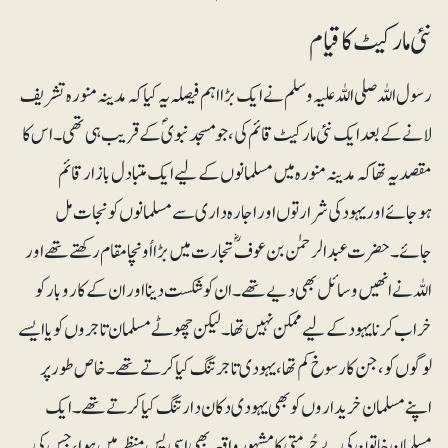
نئی مارکیٹ کا قیام
رسول اللہ صلی اللہ علیہ وسلم نے ایک بڑا اہم فیصلہ یہ کیا کہ مدینہ منورہ تشریف
لانے کے بعد ایک نئی مارکیٹ قائم کی، جو مسجد نبویؐ کے قریب ہی تھی۔ اس کا
مقصد یہ تھا کہ مدینہ منورہ میں مسلمانوں کے لیے ایک متبادل بازار قائم
ہوجائے اور یہود کی شرارتوں اور اجارہ داری سے مسلمانوں کو نجات مل
جائے۔ حضرت عبدالرحمٰن بن عوفؓ تجارت میں بڑا اُونچا مقام رکھتے تھےاور
اللہ نے انھیں وسائل بھی دیے تھے۔ ان کو شکست دینا اور ان کے کاروبار کو
خراب کرنا یہود کے لیےممکن نہیں تھا۔ لیکن چھوٹے مسلمان تاجروں کو یا ایسے
لوگوں کو ، جن کا رسوخ کم تھا، یہودی تاجر تنگ کیا کرتے تھے۔ خاص طور پر
اپنے مسلمان خریداروں کو بھی یہودی دکان دار تنگ کیا کرتے تھے۔ ایک
مسلمان خاتون کی بے حُرمتی کا مشہور واقعہ بھی اسی پس منظر میں ہوا، جس کی