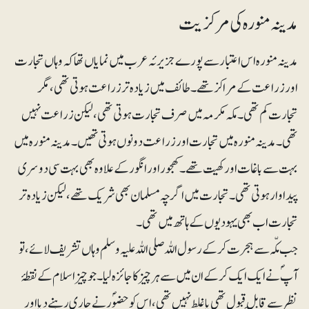
مدینہ منورہ کی مرکزیت
مدینہ منورہ اس اعتبار سے پورے جزیرئہ عرب میں نمایاں تھا کہ وہاں تجارت
اور زراعت کے مراکز تھے۔ طائف میں زیادہ تر زراعت ہوتی تھی، مگر
تجارت کم تھی۔ مکہ مکرمہ میں صرف تجارت ہوتی تھی، لیکن زراعت نہیں
تھی۔ مدینہ منورہ میں تجارت اور زراعت دونوں ہوتی تھیں۔ مدینہ منورہ میں
بہت سے باغات اور کھیت تھے۔ کھجور اور انگور کے علاوہ بھی بہت سی دوسری
پیداوار ہوتی تھی۔ تجارت میں اگرچہ مسلمان بھی شریک تھے، لیکن زیادہ تر
تجارت اب بھی یہودیوں کے ہاتھ میں تھی۔
جب مکّہ سے ہجرت کرکے رسول اللہ صلی اللہ علیہ وسلم وہاں تشریف لائے، تو
آپؐ نے ایک ایک کرکے ان میں سے ہرچیز کا جائزہ لیا۔جو چیز اسلام کے نقطۂ
نظر سے قابلِ قبول تھی یا غلط نہیں تھی، اس کو حضوؐر نے جاری رہنے دیا اور