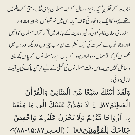
ہجرت کے تقریباً ایک ڈیڑھ سال کے بعد مسلمان بڑی تنگ دستی کے عالم میں
تھے۔ یہود کا ایک بڑا تجارتی قافلہ آیا۔ اس میں خوشبوئیں، جواہرات اور
سمندری سامان غالباً موتی وغیرہ مدینہ کے بازار میں آکر اُترا۔ مسلمان خواتین
اور نوجوانوں نے حسرت کی ایک نظر سے ان سب چیزوں کو دیکھا اور دل میں
محسوس کیا کہ تمام مال ود ولت یہود کے پاس ہے، مسلمانوں کے پاس کچھ مالی
وسائل نہیں ہیں۔ اس وقت مسلمانوں کی تسلی کے لیے قرآنِ پاک کی یہ آیت
نازل ہوئی:
وَلَقَدْ اٰتَيْنٰكَ سَبْعًا مِّنَ الْمَثَانِيْ وَالْقُرْاٰنَ
الْعَظِيْمَ۝۸۷ لَا تَمُدَّنَّ عَيْنَيْكَ اِلٰى مَا مَتَّعْنَا
بِہٖٓ اَزْوَاجًا مِّنْہُمْ وَلَا تَحْزَنْ عَلَيْہِمْ وَاخْفِضْ
ہم
جَنَاحَكَ لِلْمُؤْمِنِيْنَ۝۸۸ (الحجر۱۵:۸۷-۸۸)