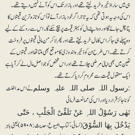
ہی میں سارا ذخیرہ خرید لیتے تھے اور بازار تک اس کو آنے نہیں دیتے تھے۔
اس کی وجہ یہ ہوتی تھی کہ یہ تاجر اگر خود بازار آئے تو اُس کو تازہ ترین قیمتوں کا
پتا چل جائے گا اور وہ اپنے مال کو بہتر قیمت پر بیچ سکے گا۔ اس سے روکنے کے لیے
وہ پہلے ہی جا کر اس کا مال خرید لیتے تھے اور پھر لاکر من مانی قیمتوں پر فروخت
کرتے تھے۔ اس طرح ان کو ذخیرہ اندوزی کا موقع بھی ملتا تھا اور قیمتوں کے
تعین میں بھی اپنی مرضی چلاتے تھے اور اس شخص کو جو اصل مال لے کر آیا ہے
ایک معقول قیمت سے محروم کر دیا کرتے تھے۔
نے اس مداخلت
:رسول اللہ صلی اللہ علیہ وسلم
کو ناجائز قرار دیا اور اس کی ممانعت فرمائی
نَھٰی رَسُوْلُ اللہِ عَنْ تَلَقِّیْ الْجَلْبِ ، حَتّٰی
(نسائی، کتاب البیوع، حدیث:۵۹۰۸) یعنی باہر
یَدْخُلَ بِھَا السُّوْقَ