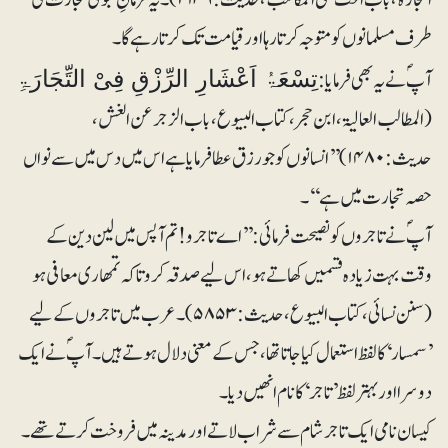
طرف مسلمانوں کو متوجہ کرتا رہا اور قیامت تک کرتا رہے گا۔
آپؐ نے یہ بھی فرمایا:
تِسْعَۃُ اَعْشَارِ الرِّزْقِ فِیْ التِّجَارَۃِ
(المطالب العالیۃ، ابن حجر،کتاب البیوع، باب الزجر عن الغش،
حدیث: ۱۴۸۰) ’’انسانوں کو جو رزق عطا فرمایا ہے اس میں دس میں سے نواں
حصہ تجارت میں ہے‘‘۔
آپؐ نے تاجروں کو نصیحت فرمائی: ’’اے تاجرو! تم آپس میں لین دین کے
وقت بہت زیادہ قسمیں کھاتے ہو، اس لیے صدقہ کرو تاکہ تمھاری معافی ہو
(سنن نسائی، کتاب البیوع، حدیث:۵۸۵۳)۔ عرب میں تاجروں کے لیے
’سمسار‘ کا لفظ استعمال کیا جاتا تھا، جس کے معنی دلال ہوتے ہیں۔ آپؐ نے ایک
دوسرا اور بہتر لفظ’تاجر‘ کا نام انھیں دیا۔
کیسان نامی ایک تاجر شام سے شراب لاتے اور مدینہ میں فروخت کرتے تھے۔