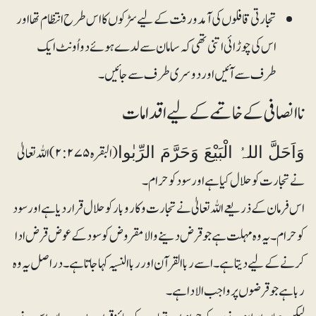
تجارتی قافلوں کی آمدورفت کے لیے سڑکوں کا اس طرح انتظام تھا اور
اس کی چوڑائی اتنی تھی کہ سامان سے لدے ہوئے دو اُونٹ ایک
طرف سے آئیں اور دوسری طرف سے جائیں۔
ناانصافی کے خاتمے کے لیے اقدامات
(البقرہ۲:۲۷۵) اللہ تعالیٰ
وَاَحَلَّ اللہُ الْبَيْعَ وَحَرَّمَ الرِّبٰوا
نے تجارت کو حلال کیا ہے اور سود کو حرام۔
اس فرمان کے ذریعے اللہ تعالیٰ نے تجارت و کاروبار کو حلال قرار دیا ہے اور سود
کو حرام۔ یہ وہ مہلت ہے جو قرض دینے والا مقروض کو سود کے عوض قرض ادا
کرنے کے لیے دیتا ہے۔ اسے ربا القرآن اور ربا النسیہ کہا جاتا ہے۔دراصل یہ وہ
ربا ہے جو قرضوں پر واجب الادا ہے۔