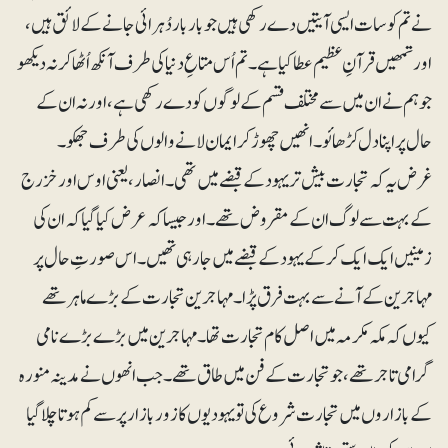
نے تم کو سات ایسی آیتیں دے رکھی ہیں جو بار بار دُہرائی جانے کے لائق ہیں،
اور تمھیں قرآنِ عظیم عطا کیا ہے۔ تم اُس متاعِ دنیا کی طرف آنکھ اُٹھا کر نہ دیکھو
جو ہم نے ان میں سے مختلف قسم کے لوگوں کو دے رکھی ہے، اور نہ ان کے
حال پر اپنا دل کڑھائو۔ انھیں چھوڑ کر ایمان لانے والوں کی طرف جھکو۔
غرض یہ کہ تجارت بیش تر یہود کے قبضے میں تھی۔ انصار، یعنی اوس اور خزرج
کے بہت سے لوگ ان کے مقروض تھے۔ اور جیساکہ عرض کیا گیا کہ ان کی
زمینیں ایک ایک کرکے یہود کے قبضے میں جارہی تھیں۔ اس صورتِ حال پر
مہاجرین کے آنے سے بہت فرق پڑا۔ مہاجرین تجارت کے بڑے ماہر تھے
کیوں کہ مکہ مکرمہ میں اصل کام تجارت تھا۔ مہاجرین میں بڑے بڑے نامی
گرامی تاجر تھے، جو تجارت کے فن میں طاق تھے۔ جب انھوں نے مدینہ منورہ
کے بازاروں میں تجارت شروع کی تو یہودیوں کا زور بازار پر سے کم ہوتا چلا گیا