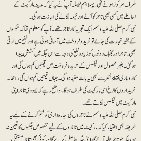
طرف مرکوز ہونے لگی۔ پہلا اہم فیصلہ آپؐ نے یہ کیا کہ مدینہ مارکیٹ کے
احاطے میں کسی بھی تاجر کو آنے اور خیمہ لگانے کی اجازت ہوگی۔
نبی اکرم صلی اللہ علیہ وسلم ایک تجربہ کار تاجر تھے۔ آپؐ کو معلوم تھا کہ ٹیکسوں
کے بغیر تجارت کی جائے تو خریدوفروخت میں آسانی ہوتی ہے اور نفع میں ترقی
بھی۔ تاجر اور گاہک دونوں کو زیادہ نفع کی وجہ سےاس جگہ میں کشش پیدا
ہوگئی۔ بغیر محصول اور ٹیکس کے خریدوفروخت میں قیمتیں کم ہوں گی اور
کاروباری نقطۂ نظر سے بھی یہ بات مفید ہوگی۔ جہاں قیمتیں کم ہوں گی، لامحالہ
خریداروں کا رُخ اسی مارکیٹ کی طرف ہوگا۔ واضح رہے کہ یہودی تاجر اپنی
مارکیٹ میں ٹیکس لگاتے تھے۔
نبی اکرم صلی اللہ علیہ وسلم نے تاجروں کی اجارہ داری کو ختم کرنے کے لیے یہ
طریقہ بھی اختیار کیا کہ مارکیٹ میں تاجروں کے لیے مخصوص جگہوں کا تعین نہ
ہو، بلکہ جو تاجر جلد آئے گا، اپنی جگہ حاصل کرے گا اور کوئی بھی تاجر مستقل