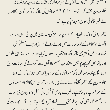
ایمنسٹی انٹرنیشنل آف انڈیا کے سربراہ ارکار پٹیل نے مدھیہ پردیش کی
حکومت پر تنقید کرتے ہوئے کہا کہ ’’مسلمانوں کی املاک کو کھرگون انتظامیہ
نےغیر قانونی طور پر منہدم کیا ہے‘‘۔
پتھر بازی کو ایک ہتھیار کے طور پر برتنے کی ہندستان میں پرانی روایت ہے۔
اگست ۱۹۴۷ء کے بعد بھارت میں ہونے والے ۱۴ ہزار بڑے مسلم کش
فسادات میں اکثر یہی پتھرائو والا ہتھیار استعمال کیا جاتا ہے۔ ہندو مذہبی جلوس
اور یاتراؤں کو پہلے پولیس و انتظامیہ مسلم علاقوں سے گزرنے کی اجازت دیتی
ہیں، پھر چند بدمعاشوں کو مسلمانوں کےسادہ لباس میں ملبوس کرا کے ان
جلوسوں پر کچھ پتھر پھینکوائے جاتے ہیں، اور ساتھ ہی اس کا الزام مسلمانوں
کے سر تھوپ دیا جاتا ہے ۔ نعرے بازی ، آتش زنی، قتل و خون ریزی، لُوٹ
مار، مسلم عورتوں کی بے حُرمتی___ فساد شروع ہوجاتا ہے ۔ آزاد بھارت کی