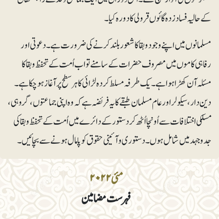
کے حالیہ فساد زدہ گائوں قرولی کا دورہ کیا۔
مسلمانوں میں اپنے وجود و بقا کا شعور بلند کرنے کی ضرورت ہے ۔ دعوتی اور
رفاہی کاموں میں مصروف حضرات کے سامنے تو اب اُمت کے تحفظ و بقا کا
مسئلہ آن کھڑا ہوا ہے۔ یک طرفہ مسلط کردہ لڑائی کا ہرسطح پر آغازہوچکا ہے ۔
دین دار، سیکولر اورعام مسلمان طبقے کا یہ فریضہ ہے کہ وہ اپنی جماعتوں ، گروہی،
مسلکی اختلافات سے اُونچا اُٹھ کر دستور کے دائرے میں اُمت کے تحفظ و بقا کی
جدوجہد میں شامل ہوں۔ دستوری و آئینی حقوق کو پامال ہونے سے بچائیں۔
مئی ۲۰۲۲
فہرست مضامین