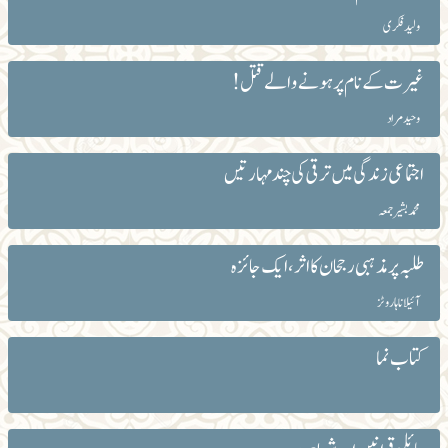
ولید فکری
غیرت کے نام پر ہونے والے قتل !
وحید مراد
اجتماعی زندگی میں ترقی کی چند مہارتیں
محمد بشیر جمعہ
طلبہ پر مذہبی رجحان کا اثر، ایک جائزہ
آئیلانا ہاروٹز
کتاب نما