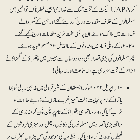
کرUAPA ایکٹ کے تحت ’ملک سے غداری‘ جیسے خطرناک قوانین میں
مسلمانوں کے خلاف مقدمات درج کر دیئے گئے اور جن کے گھر والے
فسادات میں ہلاک ہوئے، ان پر بھی سخت ترین مقدمات درج کیے گئے۔
۲۰۲۰ء کے دہلی فساد میں ہندوئوں کے بالمقابل ۴۳ مسلم شہید ہوئے۔
پھرمسلمانوں کی بڑی تعدادبھی دو،دو سال سے جیلوں میں پتھراؤ کے گھناؤنے
الزام کے تحت سڑ رہی ہے، نہ سماعت اور نہ رہائی!
۱۰؍اپریل ۲۰۲۲ء کو راجستھان کے شہر قرولی میں مذہبی ریالی شوبھا
یاترا کے نام پر نہایت ذلت آمیز نعرے بازی کے ذریعے حالات کو
خراب کیا گیا، اور ساتھ ہی پتھراؤ کے نام پر چُن چُن کر نشاندہی کے
ساتھ بڑی تعداد میں مسلمانوں کی دکانوں، پھل اور سبزی فروشوں کے
ٹھیلوں کو لوٹ کر جلا دیا گیا ۔ انتظامیہ کی موجودگی میں پٹرول چھڑک کر