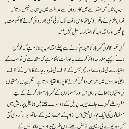
۔ جب تک کسی مقدمے میں کارروائی سے عدالت میں یہ ثابت نہیں ہوتا کہ
فلاں ملزم نے پتھراؤ کیا تھا، اس وقت تک کوئی بھی کارروائی کرنے کا حکومت یا
پولیس اور انتظامیہ کو اختیار حاصل نہیں ‘‘۔
کسی غیرقانونی گھر بار کو منہدم کرنے سے پہلے انتظامیہ پر لازم ہے کہ نوٹس
دے کر پہلے مقدمہ دائر کرے۔ یہ عدالت کا کام ہے کہ مقدمے کی نوعیت کے
اعتبار سے فیصلہ دے اور پھر جس کے خلاف فیصلہ دیا جائے گا، اس کے خلاف
اعلیٰ عدالتوں میں عرضی داخل کرنے کا پورا اختیار ہوتا ہے ۔مگر یہاں تو بستیوں
کی بستیاں ڈھائے جارہی ہیں اور مسلمانوں کے گھر بار مسمار کرنے کے لیے
مفروضے گھڑے جاتے ہیں۔ اپریل کے دوسرے ہفتے میں ہماچل پردیش میں
مسلمانوںکی ایک پوری بستی اس الزام کے تحت زمین کے ساتھ برابر کر دی گئی
کہ وہ ریلوے کی زمین پر قابض تھے۔ اس طرح ہزاروں خاندانوں کے