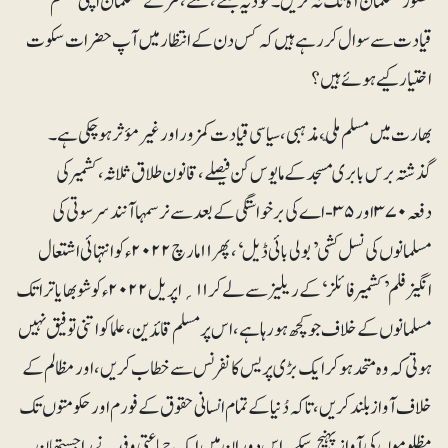
قصور مسلمان آہ تک نہ کریں ۔ خود یہ جلتے، کٹتے، مرتے مسلمان اپنی مسلم
قیادت سے سوال کر رہے ہیں کہ کس دن کے انتظارمیں آپ حضرات سکوت
اختیار کیے ہوئے ہیں؟
بھارت میں مسلم ملّی، مذہبی، سیاسی قیادت کمزور اور غیر مؤثر ہوچکی ہے۔
گذشتہ برس بابری مسجد کے مایوس کن فیصلے، قانون طلاق ثلاثہ، کشمیر کی
دفعہ ۳۷۰ اور ۳۵-اےکی برخواستگی کے بعد سے نرسمہا آنند سرسوتی کی
مسلمانوں کی نسل کشی ’ بولی بائی ڈیل ‘، پھر ۱۱ مارچ ۲۰۲۲ء کو انتہائی اشتعال
انگیز فلم ’کشمیر فائلز‘ کے ریلیز سے لے کر ۱۱؍اپریل ۲۰۲۲ء کو شوبھایاترا تک
مسلمانوں کے خلاف جو کچھ ہورہا ہے، اس پر مسلم قائدین، علما کو اتنی توفیق نہیں
ہوتی کہ وہ متحدہوکر ایک بڑی پریس کانفرنس سے خطاب کریں، اور مظالم کے
خلاف آواز بلند کریں، تاکہ دُنیا کے تمام انسانی حقوق کے فورم اورحکومتوں تک
مظلوموں کی آواز پہنچ سکے۔اس دوران میں ایک جماعتی وفد نے راجستھان