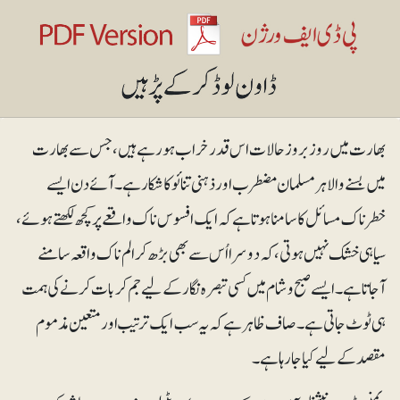
بھارت میں روز بروز حالات اس قدر خراب ہو رہے ہیں، جس سے بھارت
میں بسنے والا ہرمسلمان مضطرب اور ذہنی تنائو کا شکار ہے۔ آئے دن ایسے
خطرناک مسائل کا سامنا ہوتا ہے کہ ایک افسوس ناک واقعے پر کچھ لکھتے ہوئے،
سیاہی خشک نہیں ہوتی، کہ دوسرا اُس سے بھی بڑھ کر الم ناک واقعہ سامنے
آجاتا ہے۔ ایسے صبح و شام میں کسی تبصرہ نگار کے لیے جم کر بات کرنے کی ہمت
ہی ٹوٹ جاتی ہے۔ صاف ظاہر ہے کہ یہ سب ایک ترتیب اور متعین مذموم
مقصد کے لیے کیا جارہا ہے۔