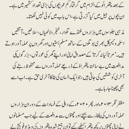
کے بعد پتھرائو کے الزام میں گرفتار کم عمر بچوں کی بڑی تعداد کشمیر میں ہے۔
ان بچوں پر جیل میں کیا گزرتی ہے، اس باب میں کوئی نہیں لکھتا۔
مذہبی جلوسوں میں ہزاروں غنڈے تلوار،خنجر،لاٹھیاں، سلاخیں، آتشیں
اسلحہ و کیمیکل بھری بوتلوں کے ساتھ مسلم بستیوں اور گھروں پر حملہ آور ہوتے
ہیں۔ ’مرتا کیا نہ کرتا‘ کے مصداق اپنی اور اپنے گھر کی عورتوں، بزرگوںکی
مدافعت میں بے ساختہ پتھراؤ کے ذریعے حملہ آوروں سے محفوظ رہنے کی
آخری کوششیں کی جاتی ہیں، جو ایک انسان کی بقا کاآخری حق ہے۔ اب اسے
بھی چھینا جارہا ہے۔
مظفر نگر۲۰۱۳ء اور پھر ۲۰۲۰ء کے دہلی کے فسادات کے دوران ہزاروں
حملہ آوروں کی یلغار سے بچنے اور چھتوں سے مدافعت کے لیے جب مسلمانوں
نے اپنی چھتوں پر کچھ پتھر اکٹھے کیے تو ان جمع شدہ پتھروں کی ویڈیو فوٹیج لے