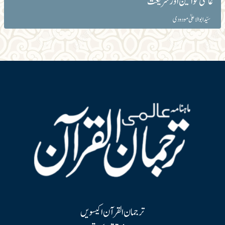
عائلی قوانین اور شریعت
سیّد ابوالاعلیٰ مودودی
ترجمان القرآن اکیسویں