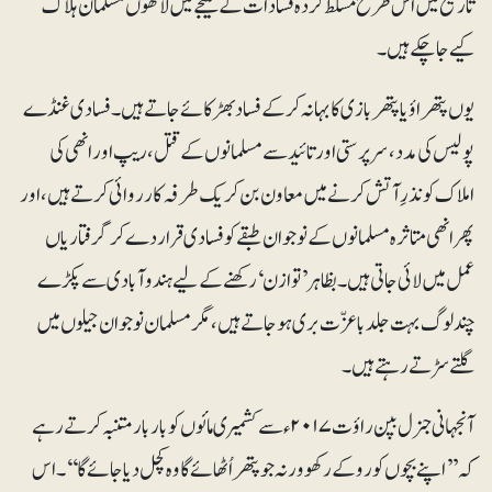
تاریخ میں اس طرح مسلط کردہ فسادات کے نتیجے میں لاکھوں مسلمان ہلاک
کیے جاچکے ہیں۔
یوں پتھراؤ یا پتھر بازی کا بہانہ کرکےفساد بھڑکائے جاتے ہیں ۔ فسادی غنڈے
پولیس کی مدد، سرپرستی اور تائید سےمسلمانوں کے قتل، ریپ اور انھی کی
املاک کو نذرِ آتش کرنے میں معاون بن کر یک طرفہ کارروائی کرتے ہیں، اور
پھر انھی متاثرہ مسلمانوں کے نوجوان طبقے کو فسادی قرار دے کر گرفتاریاں
عمل میں لائی جاتی ہیں۔ بظاہر ’توازن‘ رکھنے کے لیے ہندو آبادی سے پکڑے
چند لوگ بہت جلد باعزّت بری ہوجاتے ہیں، مگر مسلمان نوجوان جیلوں میں
گلتے سڑتے رہتے ہیں۔
آنجہانی جنرل بپن راؤت ۲۰۱۷ء سے کشمیری مائوں کو بار بار متنبہ کرتے رہے
کہ ’’اپنے بچوں کو روکے رکھو ورنہ جو پتھر اُٹھائے گا وہ کچل دیا جائے گا‘‘۔ اس