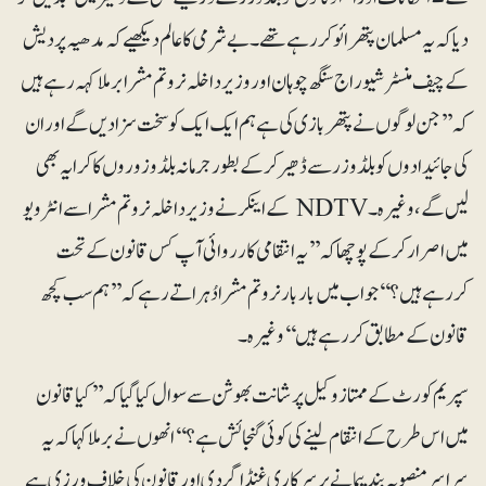
دیا کہ یہ مسلمان پتھرائو کر رہے تھے۔ بے شرمی کا عالم دیکھیے کہ مدھیہ پردیش
کے چیف منسٹر شیو راج سنگھ چوہان اوروزیر داخلہ نروتم مشرا برملا کہہ رہے ہیں
کہ ’’جن لوگوں نے پتھر بازی کی ہے ہم ایک ایک کوسخت سزا دیں گے اور ان
کی جائیدادوں کو بلڈوزر سے ڈھیر کرکے بطور جرمانہ بلڈوزوروں کا کرایہ بھی
لیں گے، وغیرہ۔ NDTV کے اینکر نے وزیر داخلہ نروتم مشرا سے انٹرویو
میں اصرار کرکے پوچھا کہ ’’یہ انتقامی کارروائی آپ کس قانون کے تحت
کررہے ہیں؟‘‘ جواب میں بار بار نروتم مشرا دُہراتے رہے کہ ’’ہم سب کچھ
قانون کےمطابق کررہے ہیں‘‘وغیرہ۔
سپریم کورٹ کے ممتاز وکیل پرشانت بھوشن سے سوال کیا گیا کہ ’’کیا قانون
میں اس طرح کے انتقام لینے کی کوئی گنجائش ہے؟‘‘ انھوں نے برملا کہا کہ یہ
سراسر منصوبہ بند پیمانے پر سرکاری غنڈا گردی اور قانون کی خلاف ورزی ہے