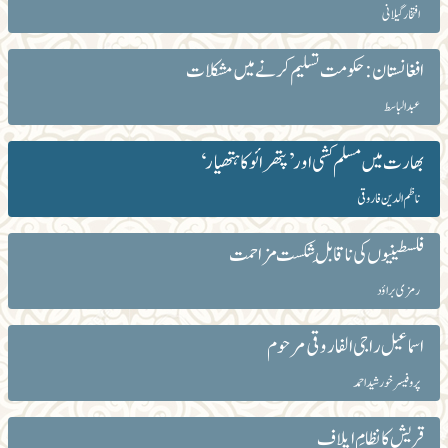
افتخار گیلانی
افغانستان: حکومت تسلیم کرنے میں مشکلات
عبدالباسط
بھارت میں مسلم کشی اور ’پتھرائو کا ہتھیار‘
ناظم الدین فاروقی
فلسطینیوں کی ناقابلِ شکست مزاحمت
رمزی براؤد
اسماعیل راجی الفاروقی مرحوم
پروفیسر خورشید احمد
قریش کا نظامِ ایلاف