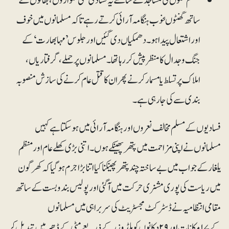
مسلم محلوں کی مساجد کے سامنے یہ فسادی ننگی تلواروں، بھالوں کے
ساتھ گھنٹوںخوب ہنگامہ آرائی کرتے رہے تا کہ مسلمانوں میں خوف
اوراشتعال پیدا ہو۔ دھمکیاں دی گئیں اور جلوس ’مہابھارت‘ کے
جنگ و جدال کا منظر پیش کر رہا تھا۔مسلمانوں پر حملے، گرفتاریاں،
املاک پر تسلط یا مسمار کرنے پھر ان کا قتل عام کرنے کی سازش منصوبہ
بندی سے کی جارہی ہے ۔
فسادیوں کے مسلم مخالف نعروں اور ہنگامہ آرائی میں ہوسکتا ہے کہیں
مسلمانوں نے اپنی مزاحمت میں پتھر پھینکے ہوں۔ اتنی بڑی کھلے عام اور منظم
یلغار کے جواب میں بے ساختہ چندپتھر پھینکنا کیا اتنا بڑا جرم ہوگیا کہ کھر گون
میں ریاست کی پوری مشنری حرکت میں آگئی اور پولیس بندوبست کے ساتھ
مقامی انتظامیہ نے ڈسٹرکٹ مجسٹریٹ کی سربراہی میں مسلمانوں
کے ۱۷مکانات اور ۲۹ دکانوں کو بلڈوزر کے ذریعے مٹی کے ڈھیر میں تبدیل کر