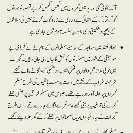
آگ لگائی گئی اور پولیس گھروں میں گھس گھس کر بے قصور نوجوانوں
کو گرفتار کرکے انتہائی بے دردی سے زد وکوب کرتے جیل کی سلاخوں
کے پیچھے دھکیلتی رہی، اور یہ سلسلہ تادمِ تحریر جاری ہے۔
جھاڑکھنڈ میں مساجد کے سامنے مسلمانوں کے نام لے لے کر ڈی جے
موسیقی کے شور میں مسلمانوں کو فحش گالیاں دی جاتی رہیں۔ گجرات
میں ٹوپی، داڑھی والوں پر فحش طنزیہ، دھمکی آمیز گانے بنائے گئے۔
شرپسند شراب کے نشے میں دھت بدمست ہاتھیوں کی طرح مسلم
گھروں پر حملہ آور ہورہے تھے۔ جلوس میں مسلم خواتین پر جنسی حملے
کرنے کی ترغیب پر مبنی کھلے عام نعرے لگائے جارہے تھے۔ اس طرح
گجرات کے چار شہروںمیںمسلمانوںپرحملےکرکےگھرجلادیئے گئے۔