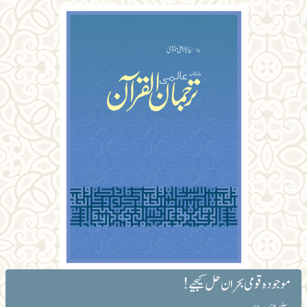
موجودہ قومی بحران حل کیجیے!