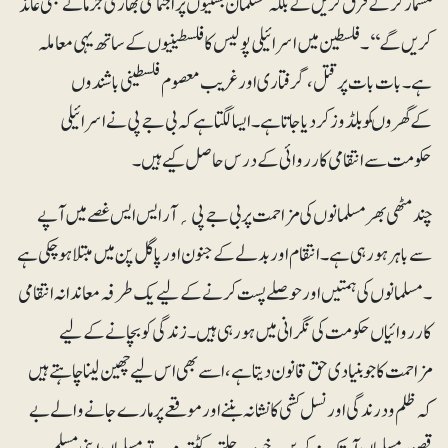
مسمار کرکے قرق کریں گےبلکہ مسلمان بستیوں پر اجتماعی بھاری جرمانے بھی عائد
کریں گے‘‘۔فلسطین میں اسرائیلی پولیس کا فلسطینیوں کے ساتھ یہی معاملہ
ہے۔ بات بات پر قتل، گرفتاری اور غریب معصوم فلسطینی باشندوں
کےگھروںکوبلڈوزکردیاجاتاہے۔ ایسالگتا ہے کہ بی جے پی نے اسرائیلی
حکومت سے انتقامی کارروائی کے درس حاصل کیے ہیں ۔
چند مٹھی بھر مسلمانوں کی مزاحمت پر بی جے پی ؍ آر ایس ایس غصے میں آپے
سے باہر ہورہی ہے ۔ انتقام اور بدلے کے جنون اور پاگل پن میں مبتلاہوچکی ہے
۔ مسلمانوں کی ہمتیں اور حوصلے پست کرنے کے لیے یک طرفہ معاندانہ انتقامی
کارروائیاں حکومت کی نگرانی میں ہورہی ہیں۔ زندگی کو بچانے کے لیے
مزاحمت کا جو بنیادی حق قانون دیتا ہے، اسے بھی اس لیے چھین لینا چاہتے ہیں
کہ ظلم و درندگی اور نسل کشی کا نشانہ بننے اور موقعے پر مارے جانے والے بے