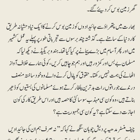
گھرزمین بوس کردیئے گئے۔
بھارت میں پتھراؤ سے جائیدادوں کو زمین بوس کرنے کا ایک نیا وحشیانہ طریق
کار دنیا کے سامنے ہے۔گذشتہ چند برسوں سےتجرباتی طور پر پہلے یہ عمل کشمیر
میں اورپھر آسام میں بڑے پیمانے پر کیا گیاتھا۔ ہندو بریگیڈ نے دیکھ لیا کہ
مسلمان بے بس اور کمزورہیں اور ہم جو چاہیں کریں، کوئی ہمارے خلاف آواز
اٹھانے کی ہمت نہیں رکھتا ۔ حقوق کو پامال کرنے والے وہ خودساختہ منصف
درندے جو راتوں رات بدترین یلغار کرتے ہوئے مسلمانوں کی بستیوں کو ڈھیر
بناتے ہیں، وہ کون سی مہذب سوسائٹی کا حصہ ہیں اور اس طریق کار کی کون
اجازت دے سکتا ہے؟ یہ کون سی جمہوریت ہے؟
چیف منسٹر مدھیہ پردیش چوہان سنگھ نے کہا کہ ’’نہ صرف ہم ان کی جائیدادیں