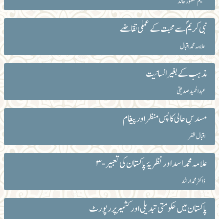
سلیم منصور خالد
نبی کریمؐ سے محبت کے عملی تقاضے
علّامہ محمداقبال
مذہب کے بغیر انسانیت
عبد الحمید صدیقی
مسدسِ حالی کا پس منظر اور پیغام
اقبال ظفر
علامہ محمد اسد اور نظریۂ پاکستان کی تعبیر-۳
ڈاکٹر محمد ارشد
پاکستان میں حکومتی تبدیلی اور کشمیر پر رپورٹ