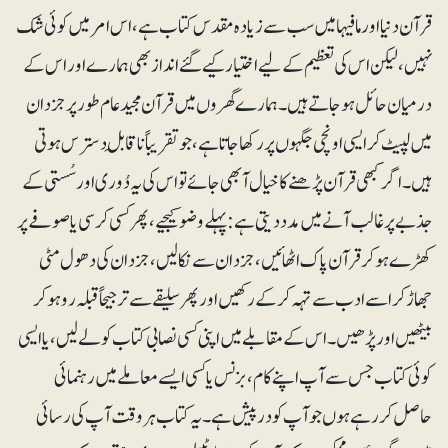
قرآن دنیا اور مافیہا میں سب سے زیادہ مقدس کتاب ہے، اس امر میں کوئی شک
نہیں، لیکن اس کی تعظیم کے لیے اختیار کیے گئے انداز بھی ہمارے اور اس کے
درمیان حائل ہوجاتے ہیں۔ ہمارے گھروں میں قرآن مجید عام طورپرجز دان
میں لپیٹ کر ایسی اونچی جگہوں پر رکھا جاتا ہے، جو تقریباً ناقابلِ دسترس ہوتی
ہیں۔اگر کبھی قرآن پڑھنے کاخیال آ بھی جائے تو اس کی یہ دُوری اور سُستی کے
جذبے پر غالب آنے میں مدد دیتی ہے: پہلے وضو کیجیے، پھر کسی کرسی یا صوفے پر
کھڑے ہوکر قرآن پاک اٹھائیں، جزدان سے نکالیں، جزدان کی دھول مٹی
جھاڑ کر اسے ادب سے تہہ کر کے رکھیں اور پھر سلیقے سے ترجیحاً قبلہ رو ہو کر
بیٹھیں اور پڑھیں۔ اس کے مقابلے میں اپنی کسی نصابی کتا ب کو لے لیں، یا ایسی
کوئی کتاب جس سے آپ اپنے کام، بزنس یا کسی ایسے معاملے میں رہنمائی
حاصل کررہے ہوں جو آپ کو درپیش ہے۔ یہ کتاب ہر وقت آپ کی رسائی