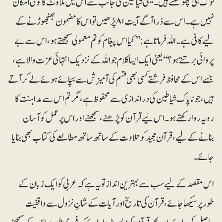
لوگ ہی چھو سکتے ہیں۔ یعنی شیاطین کی جانب سے اس میں ملاوٹ کا کوئی امکان
نہیں ہے۔ اس سے ذرا آگے آیت ۸۱ پڑھیں تو اس کا مضمون جھنجھوڑنے کے
لیے کافی ہے۔ اللہ فرماتا ہے: ’’کیا اس پیغام کو تم معمولی سمجھتے ہو، اس سے بے
پروائی برتتے ہو؟‘‘ یعنی ایک ایسا کلام جو اللہ کے نزدیک انتہائی عزت والا ہے،
جسے اس کے محافظ فرشتے کسی بھی قسم کی آمیزش سے بچا ئے ہوئے لے کر آتے
ہیں، جو ناپاک شیاطین کی دراندازی سے محفوظ ہے، مگر تم اس سے مداہنت کا
رویہ روا رکھتے ہو۔اس لیے قرآن کو پڑھنے، سمجھنے اور اس پر عمل کو آسان
بنانے کے لیے، قرآن مجید کو تلاوت کے ساتھ ساتھ مطالعے کی کتاب بھی بنایا
جائے۔
اس مقصد کے لیے سب سے بہترین انداز تو یہ ہے کہ عربی کو ایک زبان کے
طور پر سیکھا جائے، قرآن کی تاریخ اور آیا ت کے شانِ نزول سے واقفیت