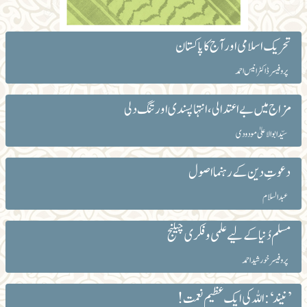
تحریک اسلامی اور آج کا پاکستان
پروفیسر ڈاکٹر انیس احمد
مزاج میں بے اعتدالی، انتہا پسندی اور تنگ دلی
سیّد ابوالاعلیٰ مودودی
دعوتِ دین کے رہنما اصول
عبدالسلام
مسلم دُنیا کے لیے علمی و فکری چیلنج
پروفیسر خورشید احمد
’نیند‘:اللہ کی ایک عظیم نعمت!