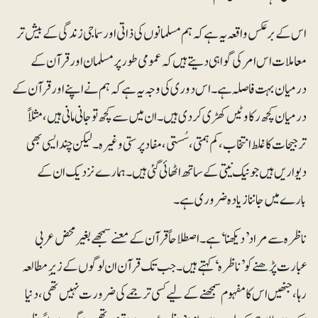
اس کے برعکس واقعہ یہ ہے کہ ہم مسلمانوں کی ذاتی اور سماجی زندگی کے بیش تر
معاملات اس امر کی گواہی دیتے ہیں کہ عمومی طور پر مسلمان اور قرآن کے
درمیان بہت فاصلہ ہے۔ اس دوری کی وجہ یہ ہے کہ ہم نے اپنے اور قرآن کے
درمیان کچھ رکاوٹیں کھڑی کر دی ہیں۔ ان میں سے کچھ تو جانی مانی ہیں، مثلاً
ترجیحات کا غلط انتخاب، کم ہمتی، سُستی، مفاد پرستی وغیرہ۔ لیکن چند ایسی بھی
دیواریں ہیں جو نیک نیتی کے ساتھ اٹھائی گئی ہیں۔ ہمارے نزدیک ان کے
بارے میں جاننا زیادہ ضروری ہے۔
ناظرہ سے مراد ’دیکھنا‘ہے۔ اصطلاحاً قرآن کے معنے سمجھے بغیرمحض عربی
عبارت پڑھنے کو ’ناظرہ‘ کہتے ہیں۔ جب تک قرآن ان لوگوں کے زیرِ مطالعہ
رہا، جنھیں اس کا مفہوم سمجھنے کے لیے کسی ترجمے کی ضرورت نہیں تھی، دنیا