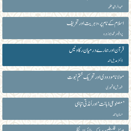
عبدالرشید طلحہ
اسلام کے نام پر، دہریت اور تحریف
پروفیسر محمد ابوزہرہ
قرآن اور ہمارے درمیان رکاوٹیں
ڈاکٹر عدیل احمد
مولانا مودودی اور تحریک ختمِ نبوت
شورش کاشمیری
’مصنوعی ذہانت‘ اور اُمڈتی تباہی
حسان احمد
مسئلہ فلسطین پر ایک طائرانہ نظر