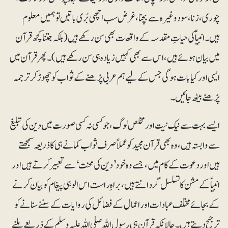
چوری، زنا، سود وغیرہ سے بچنا، غرض سب اچھی بُری باتیں تو ہمیں معلوم
ہیں۔ انبیاؑ کی حیاتِ مقدسہ کے واقعات بھی سن رکھے ہیں (بلکہ جتنا کچھ قرآن
میں بیان ہوئے ہیں، اس سے بھی کہیں زیادہ ہی سن رکھے ہیں)۔پھر قرآن میں
ایسی اور کیا بات ہوگی جس کے لیے ہم عربی پڑھنے کے ثواب کو چھوڑ کر ترجمہ
پڑھنے بیٹھ جائیں۔
ایسے بہت سے نیک نیت اور مخلص لوگ، جو کسی نہ کسی صورت میں دین کی تبلیغ
سے وابستہ ہیں، وہ بھی قرآن مجید کو عملاً صرف ثواب کمانے ہی کا ذریعہ سمجھتے
ہیں اور دعوت کے کام میں، جسے وہ خود ’دین کی محنت‘ سے تعبیر کرتے ہیں اور
انبیاؑ کے مشن کا تسلسل گردانتے ہیں، براہِ راست اس الوہی پیغام کو بیان کرنے
کے بجائے مختلف عبادات اور اعمال کے فضائل کی روایات کے سننے سنانے کو
ترجیح دیتے ہیں۔ حالانکہ قرآن ہی رسول اللہ صلی اللہ علیہ وسلم کے ذریعے ملنے