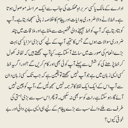
ادارے کے مالک یا کسی سربراہِ مملکت کی جانب سے ایک مراسلہ موصول ہوتا
ہے ۔ خط لانے والا ضروری ہدایات اور پیغام کا خلاصہ زبانی سمجھادیتا ہے۔ آپ
کو بتا دیتا ہے کہ آپ کو خط بھیجنے والی شخصیت سے ملنا ہے اور ملاقات میں چند
ضروری سوالات ہوں گے جس کا نتیجہ آپ کے لیے کسی بڑی سزا یا کسی بہت
بڑے انعام کی صورت میں سامنے آسکتا ہے۔ کیا آپ سمجھتے ہیں کہ لفافہ کھول
کر خط پڑھنے کی کوشش سے پہلے آپ کوئی بھی اور کام کریں گے؟ اور اگر یہ خط
کسی ایسی زبان میں ہے جو آپ نہیں سمجھتے تو یقین ہے کہ جب تک کسی زبان دان
سے آپ اس کے ایک ایک لفظ کا ترجمہ نہیں سمجھ لیں گے، آپ کو چین نہیں
آئے گا، ہوسکتا ہے رات کو سو بھی نہ سکیں۔تو پھر اس سب سے بڑی ہستی کی
طرف سے ملنے والے سب سے بڑے پیغام کے لیے ہی ایسی بے پروائی اور بے
خوفی کیوں؟