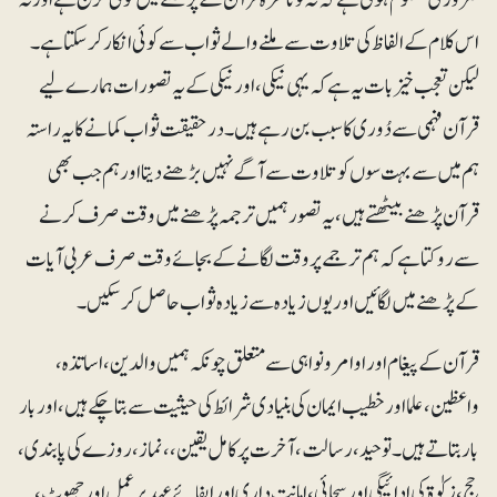
اس کلام کے الفاظ کی تلاوت سے ملنے والے ثواب سے کوئی انکار کرسکتا ہے۔
لیکن تعجب خیز بات یہ ہے کہ یہی نیکی، اور نیکی کے یہ تصورات ہمارے لیے
قرآن فہمی سے دُوری کا سبب بن رہے ہیں۔ درحقیقت ثواب کمانے کا یہ راستہ
ہم میں سے بہت سوں کو تلاوت سے آگے نہیں بڑھنے دیتا اور ہم جب بھی
قرآن پڑھنے بیٹھتے ہیں، یہ تصور ہمیں ترجمہ پڑھنے میں وقت صرف کرنے
سے روکتا ہے کہ ہم ترجمے پر وقت لگانے کے بجائے وقت صرف عربی آیات
کے پڑھنے میں لگائیں اور یوں زیادہ سے زیادہ ثواب حاصل کرسکیں۔
قرآن کے پیغام اور اوامرونواہی سے متعلق چونکہ ہمیں والدین، اساتذہ،
واعظین، علما اور خطیب ایمان کی بنیادی شرائط کی حیثیت سے بتا چکے ہیں، اور بار
بار بتاتے ہیں۔ توحید، رسالت، آخرت پر کامل یقین، ، نماز، روزے کی پابندی،
حج، زکوٰۃ کی ادائیگی اور سچائی، امانت داری اور ایفائے عہد پر عمل اور جھوٹ،