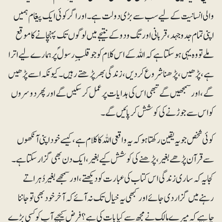
والی انسانیت کے لیے سب سے بڑی دولت ہے۔ اور اگر کوئی ایک پیغام ہمیں
اپنی تمام جدوجہد، قربانی اور تگ ودو کے نتیجے میں لوگوں تک پہنچانے کا موقع
ملے تو وہ یہی ہوسکتا ہے کہ اللہ کے اس کلام کو جو قلبِ رسولؐ پر ہمارے لیے اترا
ہے، پڑھیں، پڑھنا شروع کردیں، زندگی بھر پڑھتے رہیں۔کیونکہ اسے پڑھیں
گے، اور سمجھیں گے تبھی اس کی ہدایات پر عمل کرسکیں گے اور پھر دوسروں
کو اس سے جوڑنے کی کوشش کرپائیں گے۔
کوئی شخص جو یہ یقین رکھتا ہو کہ یہ واقعی اللہ کا کلام ہے، کیسے خود اپنی آنکھوں
سے قرآن پڑھے بغیر، پڑھنے کی کوشش کیے بغیر، ایک دن بھی گزار سکتا ہے۔
کجا یہ کہ ساری زندگی اس کتاب کی عبارت کو دیکھتے، اور سمجھے بغیر دُہراتے
رہنے میں گزار دی جائے اور کبھی یہ خیال تک نہ آئے کہ آخر خود بھی تو جاننا
چاہیے کہ میرے مالک نے مجھ سے کیا بات کی ہے؟ فرض کیجیے آپ کو کسی بڑے