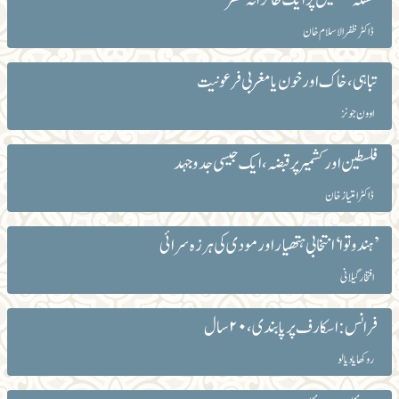
ڈاکٹر ظفرالاسلام خان
تباہی، خاک اور خون یا مغربی فرعونیت
اوون جونز
فلسطین اور کشمیر پر قبضہ، ایک جیسی جدوجہد
ڈاکٹر امتیاز خان
’ہندوتوا‘ انتخابی ہتھیار اور مودی کی ہرزہ سرائی
افتخار گیلانی
فرانس: اسکارف پر پابندی، ۲۰ سال
روکھایا دیالو