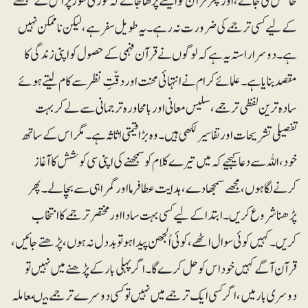
حاصل کی جائے، اورپھر قرآن کو ایسے پڑھا جائے کہ فوری طور پر اس کے سمجھنے
کے لیے کسی ترجمے کی ضرورت نہ رہے۔ یہ طویل سفر ہے، لیکن ناممکن نہیں
ہے۔ دوسرا راستہ یہ ہے کہ لوگوں نے قرآن فہمی کے حصول کو اپنی زندگی کا
مقصد بنایا ہے۔ علمائے کرام نے انتہائی محنت اور دقّتِ نظر سے کام لیتے ہوئے
سادہ ترین لفظی ترجمے ، سلیس معانی اور بامحاورہ ترجمانی سے لے کر بہت
تفصیلی تشریحات اور تفاسیرلکھی ہیں۔ وہ بڑا قیمتی اثاثہ ہے۔ مگر اس کے ساتھ
خود، اللہ سے دعا کیجیے کہ میں تیرے کلام کو سمجھنے کی اپنی سی کوشش کا آغاز
کرنے لگا ہوں، مجھے سمجھا دے، ہدایت عطا فرما اور گمراہی سے بچا لے۔ پھر
پڑھنا شروع کریں۔ ابتدا کے لیے کسی بہت سادا اور مختصر ترجمے کا انتخاب
کریں۔ کہیں کوئی سوال اٹھے، کوئی اُلجھن پیدا ہو تو بددل نہ ہوں، پڑھتے جائیں،
قرآن آگے کہیں خود اس کو حل کرے گا۔ اگر پہلی بار کے پڑھنے میں نہیں تو
دوسری بار میں، اگر کسی ایک ترجمے میں نہیں تو کسی دوسرے ترجمے میںمعاملہ