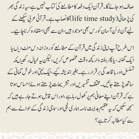
صاف ہوجائے گا۔ قرآن ایک دفعہ کا مطالعے کی کتاب نہیں ہے، یہ زندگی بھر
کی پڑھائی (life time study)کا نصاب ہے۔ قرآنی عربی سیکھنے کے
لیے آن لائن آسان کورس بھی موجود ہیں، ان سے بھی استفادہ کرنا چاہیے۔
اس طرح آپ اپنی زندگی میں قرآن کے مطالعے کو روزانہ دس منٹ دیںیا
ایک گھنٹہ، یا پھر ہفتہ وار کچھ وقت مخصوص کریں، لیکن یہ خیال رکھیںکہ
تسلسل اور باقاعدگی برقرار رہے۔ بغیر اندیشہ کیے، نیک نیتی اور خوش گمانی کے
ساتھ پڑھتے جائیں۔ مختلف تفسیریں اور تشریحات پڑھتے ہوئے احساس ہوتا
ہے کہ قرآن اپنے معانی ہم پر کھول رہا ہے، اور اس قابل ہوتے جارہے ہیں کہ
سمجھ سکیں کہ یہ عظیم ہدایت نامہ ہماری نجی اور سماجی زندگی کے حوالے سے ہم
سے کیا مطالبہ کرتا ہے؟