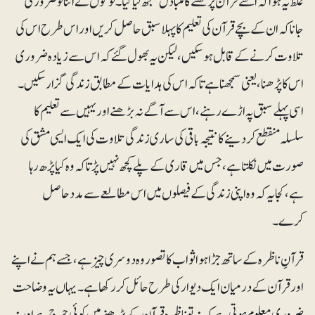
غلط یہ ہوا کہ اسے قرآن پڑھنے کا متبادل سمجھ لیا گیا۔لوگوں نے اتنا تو ضروری
جانا کہ ان کے بچے قرآن کی تعلیم کا پہلا سبق حاصل کریں اور اس طرح اس کی
تلاوت کرنے کے قابل ہوسکیں،لیکن یہ بھول گئے کہ اس سے زیادہ ضروری
اس کا پڑھنا، یعنی سمجھنا ہے تاکہ اس کی ہدایات کے مطابق زندگی گزارسکیں۔
اسی پہلے سبق پہ اڑے رہنے، اس سے آگے نہ بڑھنے اور یہیں سے تعلیم کا
سلسلہ منقطع کردینے کا نتیجہ باقی کی ساری زندگی تلاوت کی ایک ایسی مشق کی
صورت میں نکلتا ہے، جس میں قاری کے پلے کچھ نہیں پڑتا کہ وہ کیا پڑھ رہا
ہے، کجا یہ کہ وہ اپنی زندگی کے فیصلوں میں اس مطالعے سے مدد حاصل
کرے۔
قرآنِ ناظرہ کے ساتھ جڑا ہوا ثواب کا تصوروہ دوسری چیز ہے، جسے ہم نے اپنے
اور قرآن کے درمیان ایک دیوار کی طرح حائل کر رکھا ہے۔ یہاں یہ وضاحت
ضروری معلوم ہوتی ہے کہ نہ تو ناظرہ قرآن کے پڑھنے میں کوئی حرج ہے اور نہ