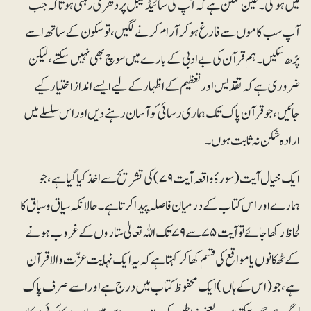
میں ہوگی۔ عین ممکن ہے کہ آپ کی سائیڈ ٹیبل پر دھری رہتی ہو تاکہ جب
آپ سب کاموں سے فارغ ہو کر آرام کرنے لگیں، تو سکون کے ساتھ اسے
پڑھ سکیں۔ہم قرآن کی بے ادبی کے بارے میں سوچ بھی نہیں سکتے، لیکن
ضروری ہے کہ تقدیس اور تعظیم کے اظہار کے لیے ایسے انداز اختیار کیے
جائیں، جو قرآن پاک تک ہماری رسائی کو آسان رہنے دیں اور اس سلسلے میں
ارادہ شکن نہ ثابت ہوں۔
ایک خیال آیت (سورۂ واقعہ آیت ۷۹) کی تشریح سے اخذ کیا گیا ہے، جو
ہمارے اور اس کتاب کے درمیان فاصلہ پیدا کرتا ہے۔ حالانکہ سیاق و سباق کا
لحاظ رکھا جائے تو آیت ۷۵ سے ۷۹ تک اللہ تعالیٰ ستاروں کے غروب ہونے
کے ٹھکانوں یا مواقع کی قسم کھا کر کہتا ہے کہ یہ ایک نہایت عزّت والا قرآن
ہے، جو (اس کے ہاں) ایک محفوظ کتاب میں درج ہے اور اسے صرف پاک