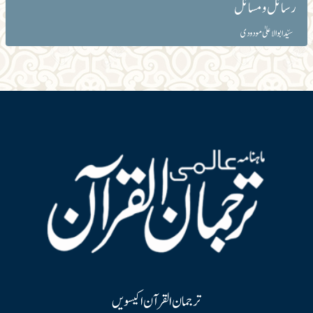
رسائل و مسائل
سیّد ابوالاعلیٰ مودودی
ترجمان القرآن اکیسویں