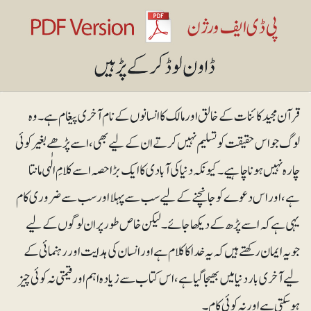
قرآن مجید کائنات کے خالق اور مالک کا انسانوں کے نام آخری پیغام ہے۔ وہ
لوگ جو اس حقیقت کو تسلیم نہیں کرتے ان کے لیے بھی، اسے پڑھے بغیر کوئی
چارہ نہیں ہونا چاہیے۔ کیونکہ دنیا کی آبادی کا ایک بڑا حصہ اسے کلامِ الٰہی مانتا
ہے، اور اس دعوے کو جانچنے کے لیے سب سے پہلا اور سب سے ضروری کام
یہی ہے کہ اسے پڑھ کے دیکھا جائے۔لیکن خاص طور پر ان لوگوں کے لیے
جویہ ایمان رکھتے ہیں کہ یہ خدا کا کلام ہے اور انسان کی ہدایت اور رہنمائی کے
لیے آخری بار دنیا میں بھیجا گیاہے، اس کتاب سے زیادہ اہم اور قیمتی نہ کوئی چیز
ہوسکتی ہے اور نہ کوئی کام۔