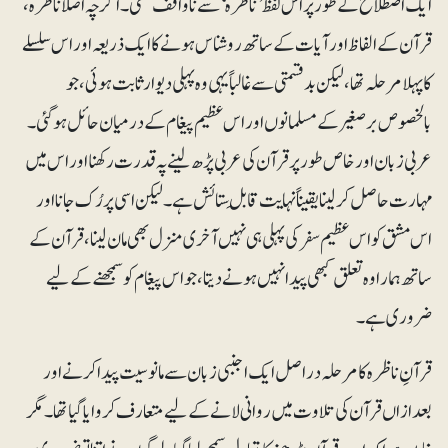
ایک اصطلاح کے طور پر اس لفظ ’ناظرہ‘ سے ناواقف تھی۔ اگرچہ اصلاً ناظرہ،
قرآن کے الفاظ اور آیات کے ساتھ روشناس ہونے کا ایک ذریعہ اور اس سلسلے
کا پہلا مرحلہ تھا، لیکن بدقسمتی سے غالباً یہی وہ پہلی دیوار ثابت ہوئی، جو
بالخصوص برصغیر کے مسلمانوں اور اس عظیم پیغام کے درمیان حائل ہوگئی۔
عربی زبان اور خاص طور پر قرآن کی عربی پڑھ لینے پہ قدرت رکھنا اور اس میں
مہارت حاصل کرلینایقیناً نہایت قابلِ ستائش ہے۔ لیکن اسی پر رُک جانا اور
اس مشق کواس عظیم سفر کی پہلی ہی نہیں آخری منزل بھی مان لینا، قرآن کے
ساتھ ہمارا وہ تعلق کبھی پیدا نہیں ہونے دیتا، جو اس پیغام کو سمجھنے کے لیے
ضروری ہے۔
قرآنِ ناظرہ کا مرحلہ دراصل ایک اجنبی زبان سے مانوسیت پیدا کرنے اور
بعدازاں قرآن کی تلاوت میں روانی لانے کے لیے متعارف کروایا گیا تھا۔ مگر