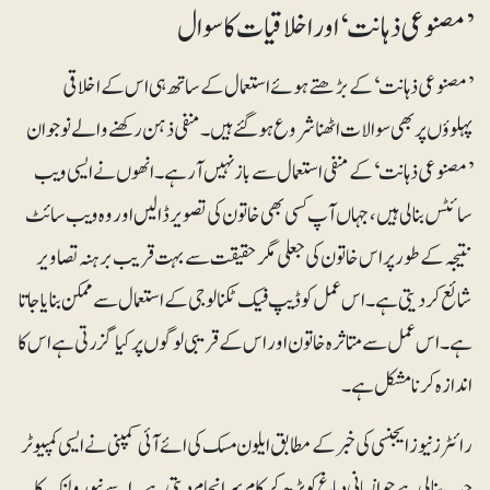
’مصنوعی ذہانت‘ اور اخلاقیات کا سوال
’مصنوعی ذہانت‘ کے بڑھتے ہوئے استعمال کے ساتھ ہی اس کے اخلاقی
پہلوؤں پربھی سوالات اٹھنا شروع ہوگئے ہیں۔ منفی ذہن رکھنے والے نوجوان
’مصنوعی ذہانت‘ کے منفی استعمال سے باز نہیں آرہے۔ انھوں نے ایسی ویب
سائٹس بنالی ہیں، جہاں آپ کسی بھی خاتون کی تصویر ڈالیں اور وہ ویب سائٹ
نتیجہ کے طور پر اس خاتون کی جعلی مگر حقیقت سے بہت قریب برہنہ تصاویر
شائع کردیتی ہے۔ اس عمل کو ڈیپ فیک ٹکنالوجی کے استعمال سے ممکن بنایا جاتا
ہے ۔ اس عمل سے متاثرہ خاتون اور اس کے قریبی لوگوں پر کیا گزرتی ہے اس کا
اندازہ کرنا مشکل ہے۔
رائٹرز نیو ز ایجنسی کی خبر کے مطابق ایلون مسک کی ائے آئی کمپنی نے ایسی کمپیوٹر
چپ بنا لی ہے جو انسانی دماغ کو پڑھ کر کام سرانجام دیتی ہے۔ اسے نیورولنک کا