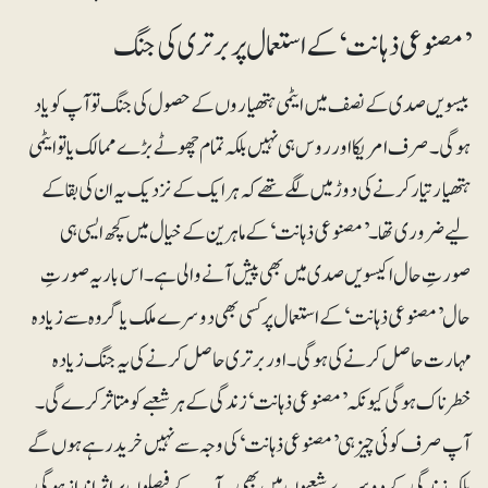
’مصنوعی ذہانت‘ کے استعمال پر برتری کی جنگ
بیسویں صدی کے نصف میں ایٹمی ہتھیاروں کے حصول کی جنگ تو آپ کو یاد
ہوگی۔ صرف امریکا اور روس ہی نہیں بلکہ تمام چھوٹے بڑے ممالک یا تو ایٹمی
ہتھیار تیار کرنے کی دوڑ میں لگے تھے کہ ہر ایک کے نزدیک یہ ان کی بقا کے
لیے ضروری تھا۔ ’مصنوعی ذہانت‘ کے ماہرین کے خیال میں کچھ ایسی ہی
صورتِ حال اکیسویں صدی میں بھی پیش آنے والی ہے۔ اس بار یہ صورتِ
حال ’مصنوعی ذہانت‘ کے استعمال پر کسی بھی دوسرے ملک یا گروہ سے زیادہ
مہارت حاصل کرنے کی ہوگی۔ اور برتری حاصل کرنے کی یہ جنگ زیادہ
خطرناک ہوگی کیونکہ ’مصنوعی ذہانت‘ زندگی کے ہر شعبے کو متاثر کرے گی۔
آپ صرف کوئی چیز ہی ’مصنوعی ذہانت‘ کی وجہ سے نہیں خرید رہے ہوں گے
بلکہ زندگی کے دوسرے شعبوں میں بھی یہ آپ کے فیصلوں پر اثرانداز ہوگی۔