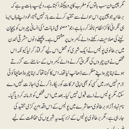
مگر چین ان سب باتوں کو مغرب کا پروپیگنڈا کہتا ہے۔ دلچسپ بات یہ ہے کہ
برطانیہ جو چین پر اس حوالے سے تنقید کرنے سے باز نہیں آتا، خود اپنے ہاں ایسا
ہی نگرانی کا کڑا نظام نافذ کررہا ہے، جو ’مصنوعی ذہانت‘ کی انسانی چہروں کو پہچان
لینے کی صلاحیت رکھنے والے کیمروں پر مشتمل ہے۔ پچھلے دنوں مشرقی لندن
میں برطانوی پولیس نے ایک شہری کو محض اس لیے گرفتار کرلیا کیونکہ اس
شخص نے ان چہروں کی نگرانی کرنے والے کیمروں کے سامنے سے گزرتے
ہوئے اپنا چہرہ اپنے مفلر سے ڈھانپ لیا تھا۔ اس کا کہنا تھا کہ اپنا چہرہ ڈھانپنا کوئی
جرم نہیں اور میں کسی کو بھی اپنی حرکات کو ریکارڈ کرنے کی اجازت نہیں دے
سکتا، مگر پولیس نے اسے قبول نہیں کیا۔ بعد میں اس شخص کو جرمانہ کردیا گیا۔
نام نہاد آزاد برطانوی معاشرے میں پولیس کے اس اقدام پر کڑی تنقید کی
جارہی ہے، مگر برطانوی پولیس کے نزدیک یہ شہریوں کی حفاظت کے لیے