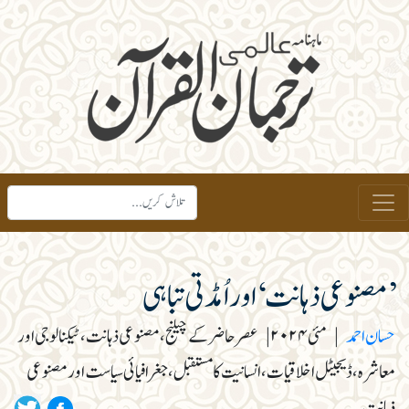
’مصنوعی ذہانت‘ اور اُمڈتی تباہی
حسان احمد
|
مئی ۲۰۲۴
|
عصرحاضر کے چیلنج، مصنوعی ذہانت، ٹیکنالوجی اور
معاشرہ، ڈیجیٹل اخلاقیات، انسانیت کا مستقبل، جغرافیائی سیاست اور مصنوعی
ذہانت