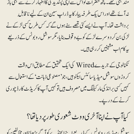
مند بھی تھے۔ کچھ حضرات تو اس سے اپنی پسندیدگی کا اظہار کرنے سے بھی باز
نہ آئے تھے اور اس یک طرفہ پیار کا یہ ڈراپ سین ان کے لیے ناقابلِ
برداشت تھا۔ آپ نے ایسے کئی قصے سنے ہوں گے کہ کس طرح کسی لڑکے نے
لڑکی بن کردوسرے لڑکے کو بے وقوف بنایا، مگر سوشل روبوٹس کے ذریعے
یہ کام اب مشینیں کررہی ہیں۔
ٹکنالوجی کے جریدے Wired کی ایک تحقیق کے مطابق اس وقت
کروڑوں سوشل میڈیا سائٹس ایکٹو ہیں، جو ’مصنوعی ذہانت‘ کے استعمال سے
کہیں کسی برانڈ کی مارکیٹنگ میں مصروف ہیں تو کہیں آپ کا کریڈٹ کارڈ چوری
کرنے کے درپے۔
کیا آپ نے اپنا آخری ووٹ شعوری طور پر دیا تھا؟
سوشل میڈیا پر روبوٹس کے ذریعے اپنے ایجنڈے کو آگے بڑھانا اور مخالفین کو