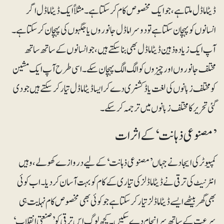
ڈیٹا ماڈل ملتا ہے، جو ایک مخصوص کام کرسکتا ہے۔ مثلاً ایک ڈیٹا ماڈل اگر
انسانوں کو پہچان سکتا ہے تو دوسرا ماڈل جانوروں یا جگہوں کی پہچان کرسکتا ہے۔
آپ ایک زیادہ ذہین ڈیٹا ماڈل بھی بناسکتے ہیں، جو انسانوں کے ساتھ ساتھ
مختلف جانوروں اور چیزوں کو الگ الگ پہچان سکے۔ اسی طرح آپ ایک مشین
کو مختلف زبانوں کی لغت یا ڈکشنری دے کر ایسا ڈیٹا ماڈل تیار کرسکتے ہیں جو دی
گئی تحریر کا مختلف زبانوں میں ترجمہ کرسکے۔
’مصنوعی ذہانت‘ کے اثرات
کمپیوٹر کی ایجاد نے جہاں ’مصنوعی ذہانت‘ کے لیے دروازے کھولے، وہیں
انٹرنیٹ کی ترقی نے ڈیٹا ماڈلز کی تیاری کے کام کو بہت آسان کردیا۔ اب کوئی
بھی گھر بیٹھے ایسے ڈیٹا ماڈلز تیار کرسکتا ہے جو کوئی بھی مخصوص کام نہایت ہی
سرعت کے ساتھ سرانجام دے سکیں۔ کچھ لوگ اس ترقی کو ’صنعتی انقلاب‘