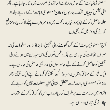
’مصنوعی ذہانت‘ کے حامل روبوٹ اساتذہ کی صورت میں نکالا جارہا ہے۔ پھر
ملٹی نیشنل کمپنیاں مختلف بیماریوں کا علاج ’مصنوعی ذہانت‘ کے ذریعے جلد از
جلد حاصل کرکے اپنی دوائیاں مارکیٹ میں دوسروں سے پہلے لاکر زیادہ منافع
کمانے کی دوڑ میں لگ گئی ہیں۔
آج ’مصنوعی ذہانت‘ کے گرد گھومنے والی تحقیق، ڈیٹا ماڈلزاور معلومات کی نہ
صرف حفاظت کی جارہی ہے بلکہ دشمن ملکوں کی اس میدان میں ہونے والی
تحقیق کو حاصل کرنے کے لیے جاسوسوں کی مدد بھی حاصل کی جارہی ہے۔
ایک خبر کے مطابق انٹرنیٹ سرچ انجن کمپنی گوگل نے اپنے ایک چینی نژاد
ملازم کو ’مصنوعی ذہانت‘ سے متعلق انتہائی خفیہ معلومات چین کو دینے کے
الزام میں ملازمت سے برطرف کردیا اوراب اس کو گرفتار کرکے مقدمہ
چلانے کی تیاری ہورہی ہے۔