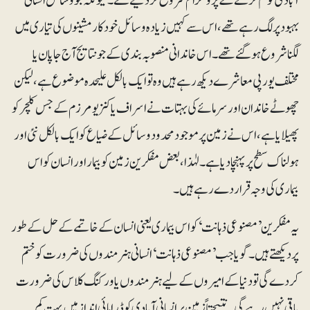
آبادی کو کم کرنے کے پروگرام شروع کردیے گئے۔ کیونکہ جو وسائل انسانی
بہبود پر لگ رہے تھے، اس سے کہیں زیادہ وسائل خودکار مشینوں کی تیاری میں
لگنا شروع ہوگئے تھے ۔ اس خاندانی منصوبہ بندی کے جو نتایج آج جاپان یا
مختلف یورپی معاشرے دیکھ رہے ہیں وہ تو ایک بالکل علیحدہ موضوع ہے، لیکن
چھوٹے خاندان اور سرمائے کی بہتات نے اسراف یا کنزیومرزم کے جس کلچر کو
پھیلایا ہے، اس نے زمین پر موجود محدود وسائل کے ضیاع کو ایک بالکل نئی اور
ہولناک سطح پر پہنچادیا ہے۔ لہٰذا، بعض مفکرین زمین کو بیمار اور انسان کو اس
بیماری کی وجہ قرار دے رہے ہیں۔
یہ مفکرین ’مصنوعی ذہانت‘ کو اس بیماری یعنی انسان کے خاتمے کے حل کے طور
پر دیکھتے ہیں۔ گویا جب ’مصنوعی ذہانت‘ انسانی ہنرمندوں کی ضرورت کو ختم
کردے گی تودنیا کے امیروں کے لیے ہنرمندوں یا ورکنگ کلاس کی ضرورت
باقِی نہیں رہے گی۔ نتیجتاً زمین پر انسانی آبادی کو ڈرامائی انداز میں بہت کم