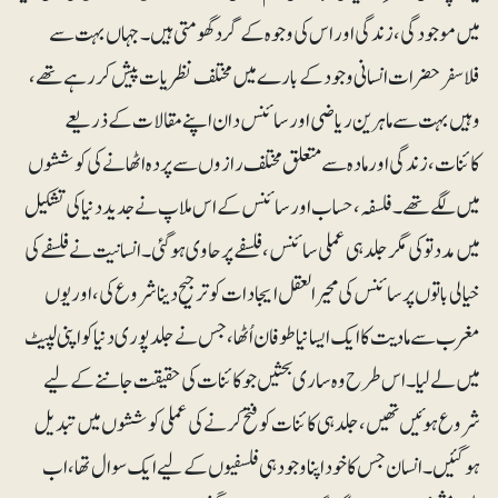
میں موجودگی، زندگی اور اس کی وجوہ کے گرد گھومتی ہیں۔ جہاں بہت سے
فلاسفر حضرات انسانی وجود کے بارے میں مختلف نظریات پیش کررہے تھے،
وہیں بہت سے ماہرین ریاضی اور سائنس دان اپنے مقالات کے ذریعے
کائنات، زندگی اور مادہ سے متعلق مختلف رازوں سے پردہ اٹھانے کی کوششوں
میں لگے تھے۔ فلسفہ، حساب اور سائنس کے اس ملاپ نے جدید دنیا کی تشکیل
میں مدد تو کی مگر جلد ہی عملی سائنس، فلسفے پر حاوی ہوگئی۔ انسانیت نے فلسفے کی
خیالی باتوں پر سائنس کی محیرالعقل ایجادات کو ترجیح دینا شروع کی، اور یوں
مغرب سے مادیت کا ایک ایسا نیا طوفان اُٹھا، جس نے جلد پوری دنیا کو اپنی لپیٹ
میں لے لیا۔ اس طرح وہ ساری بحثیں جو کائنات کی حقیقت جاننے کے لیے
شروع ہوئیں تھیں، جلد ہی کائنات کو فتح کرنے کی عملی کوششوں میں تبدیل
ہوگئیں۔ انسان جس کا خود اپنا وجود ہی فلسفیوں کے لیے ایک سوال تھا، اب