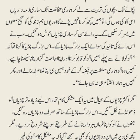
پکانے تک، بچوں کی تربیت سے لے کر ہماری حفاظت تک ساری ذمہ داریاں
اسی اُلو کی ہوں گی، تو ہمیں کچھ کرنا نہیں پڑے گا اور یوں ہم زندگی کو صحیح معنوں
میں بسر کرسکیں گے۔ یہ رائے سن کر ساری چڑیاں خوش ہوگئیں۔ سب نے
اس رائے کی تائید کی سوائے ایک بزرگ چڑیا کے۔ اس بزرگ چڑیا کا کہنا تھا کہ
’’اُلو کو لانے سے پہلے ہمیں اُلو کو قابو کرنا اور اپنا اطاعت گزار بنانا سیکھنا چاہیے۔
کہیں وہ اُلو ہماری سلطنت پر قبضہ کرکے خود ہمیں ہی اپنا غلام نہ بنالے اور پھر
کہیں یہ ہمارا اختتام ہی نہ بن جائے‘‘۔
مگر اکثر چڑیوں کے خیال میں یہ ایک مشکل کام تھا، اس لیے زیادہ تر چڑیاں اُلو
ڈھونڈنے نکل گئیں۔ اس بزرگ چڑیا کے ساتھ صرف دو چڑیاں رہ گئیں،
جنھوں نے اُلو کو اپنا فرماںبردار بنانے کے طریقے سوچنے شروع کردیے۔ مگر
کچھ ہی دیر میں ان دو چڑیوں کو بھی یہ سمجھ آگیا کہ یہ مشکل کام اُلو کی غیر