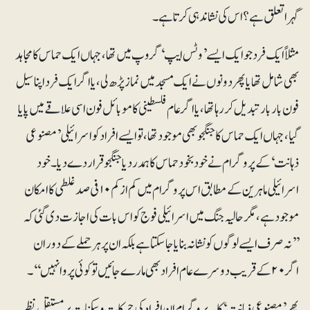
گہرا تعلق ہے؟ اس کی نشاندہی کرتا ہے۔
مثلاً ایک فرد جو ایک ایسے ’وٹس ایپ‘ گروپ میں تھا، جہاں ایک حماس کا مجاہد
بھی شامل تھا یا پھر دونوں نے ایک مسجد میں نماز پڑھ لی، یا اگر ایک فرد اپنا سیل
فون بار بار تبدیل کررہا تھا، یا اگر عام فلسطینی کا موبائل فون اسی علاقے میں پایا
گیا، جہاں ایک حماس کا جنگجو بھی موجود تھا، تو ایسے افراد کو اسرائیلی ’مصنوعی
ذہانت‘ کے پروگرام نے خودبخود حماس کا ہمدرد یا جنگجو قرار دے دیا۔ خود
اسرائیلی ماہرین کے مطابق اس پروگرام میں کم از کم ۱۰ فی صد غلطی کا امکان
موجود ہے، مگر حالیہ جنگ میں اسرائیلی فوج کو اس بات کی اجازت دی گئی کہ
’’نہ صرف ایسے لوگوں کو نشانہ بنایا جاسکتا ہے بلکہ ان پر ہر حملے کے دوران
اگر ۲۰ کے قریب دوسرے عام افراد بھی مارے جائیں تو کوئی پروا نہیں‘‘۔
پھر ’مصنوعی ذہانت‘ کا یہ پروگرام ان افراد کی حرکات و سکنات پر مستقل نظر