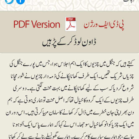
کہتے ہیں کہ جنگل میں چڑیوں کا ایک اہم اجلاس ہوا، جس میں پورے جنگل کی
چڑیاں شریک تھیں۔ ایک طرف کھانا پکانے کی ذمہ دار چڑیوں نے شور مچانا
شروع کر دیا کہ سب کے لیے کھانا پکانے میں بہت محنت لگتی ہے۔ دوسری
طرف چڑیوں کے ایک گروہ کا خیال تھا کہ اصل محنت تو ہماری ہوتی ہے کہ ہم
دن بھر اپنی جان خطرے میں ڈال کر کھانے کا سامان مہیا کرتی ہیں۔ اس دوران
میں ایک چڑیا کو انوکھا خیال سوجھا۔ اس نے کہا کہ ہمارے پاس ایک اُلو ہونا
چاہیے، جو ہمارے سارے کام کرے۔ ہمارے گھونسلے بنانے سے لے کر کھانا