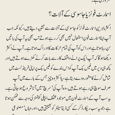
ضروری ہے۔
اسمارٹ فونز یا جاسوسی کے آلات؟
اکثر ماہرین اسمارٹ فونز کو جاسوسی کے آلات سے تشبیہ دیتے ہیں، کیونکہ جب
آپ اپنا اسمارٹ فون استعمال نہیں بھی کررہے ہوتے تب بھی یہ آپ کی باتیں
سن رہا ہوتا ہے اور اس کو آپ کی تمام حرکات کا ادراک ہوتا ہے۔ آپ نے اکثر
دیکھا ہوگا کہ آپ ایک پرانے واقف کار سے بات کرنے کھڑے ہوتے ہیں اور
کچھ ہی دیر میں فیس بک آپ کو اس بندے کو فیس بک پر اپنی فرینڈ لسٹ میں
شامل کرنے کا مشورہ دے دیتا ہے، یا اکثر وہ چیز جس کے بارے میں آپ
صرف سوچ ہی رہے ہوتے ہیں، وہ آپ کی ’سرچ‘ میں آنا شروع ہوجاتی ہے۔
یہ سب آپ کے اسمارٹ فون میں موجود مختلف ایپلی کیشنز کی وجہ سے ممکن ہوتا
ہے، جو یہ سب ریکارڈ کرکے کسی ڈیٹا سینٹر کو بھیجتی ہیں، اور وہاں ’مصنوعی