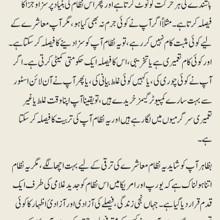
باشندے کی ہرحرکت کو نوٹ کرتا ہے اور پھر اس نظام کی بنیاد پر سزا و جزا کا
فیصلہ کرتا ہے۔ مثلاً اگر آپ نے کوئی جرم نہ بھی کیا ہو، مگر آپ معاشرے کے
لیے کوئی مثبت کام نہیں کررہے، تو یہ نظام آپ کو سزا دینے کا فیصلہ کرسکتا ہے۔
اور کوئی کام تعمیری ہے یا تخریبی، اس کا فیصلہ ایک حکومتی کمیٹی کرتی ہے۔ اگر
آپ نے کوئی چوری کی، یا کہیں کوئی غلط بیانی کی، یا پھر آپ نے آن لائن اسٹور
سے بہت سارے کمپیوٹر گیمز خریدے ہیں، تو یقینا آپ اپنا وقت غلط یا غیر
تعمیری سرگرمیوں میں لگا رہے ہیں اور یہ نظام آپ کی تربیت کا فیصلہ کرسکتا
ہے۔
بظاہر آپ کو شاید یہ نظام معاشرے کی ترقی کے لیےبہت اچھا لگے،مگر یہ نظام
اتنا ہولناک ہے کہ یورپ اور امریکا میں اس نظام کو جدید غلامی کی طرف ایک
قدم قرار دیا گیا ہے۔ جہاں نجی زندگی، فیصلے کی آزادی اور آزادیٔ اظہار کا کوئی