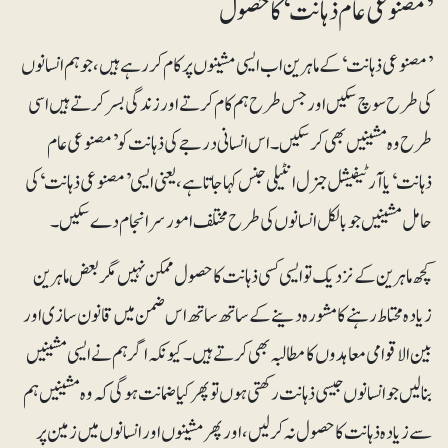
’مصنوعی عام ذہانت‘ کا حصول
’مصنوعی ذہانت‘ کے ماہرین اب ایسی مشینوں پر کام کررہے ہیں، جو ہم انسانوں
کی طرح سوچ سکیں اور جس طرح ہم کام کرتے اور زندگی بسر کرتے ہیں اسی
طرح وہ مشینیں بھی کرسکیں۔ اس انسانی درجے کی ذہانت کو ’مصنوعی عام
ذہانت‘ یا آرٹیفیشل جنرل انٹیلی جنس کہا جا تا ہے، یعنی ایسی ’مصنوعی ذہانت‘ کی
حامل مشینیں جو بالکل انسانوں کی طرح مختلف امور سرانجام دے سکیں۔
کچھ ماہرین کے نزدیک تو ایسی کسی ذہانت کا حصول ممکن نہیں مگر بعض ماہرین
زیادہ محتاط رہنے کا مشورہ دینے کے ساتھ ساتھ اس ضمن میں قانون سازی اور
بین الاقوامی معاہدوں کا مطالبہ بھی کرتے ہیں۔ کیونکہ اگر ہم نے ایسی مشینیں
بنالیں جو انسانوں جیسی ذہانت رکھتی ہوں تو پھر کیا ضمانت ہوگی کہ وہ مشینیں ہم
سے زیادہ ذہانت کا حصول نہ کرلیں، اور پھر مشینوں اور انسانوں میں زمین پر