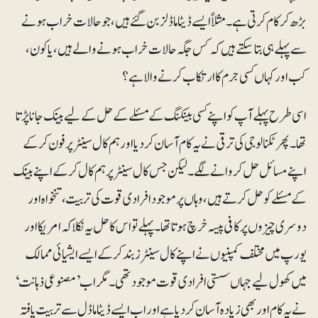
بڑھ کر کام کرتی ہے۔ مثلاً ایسے ڈیٹا ماڈلز بن گئے ہیں، جو حالات خراب ہونے
سے پہلے ہی بتاسکتے ہیں کہ کس جگہ حالات خراب ہونے والے ہیں، یا کون،
کب اور کہاں کسی جرم کا ارتکاب کرنے والا ہے؟
اسی طرح پہلے آپ کو اپنے کسی بینکنگ کے مسئلے کے حل کے لیے بینک جانا پڑتا
تھا۔ پھر ٹکنالوجی کی ترقی نے یہ کام آسان کردیا اور ہم کال سینٹر پر فون کرکے
اپنے مسائل حل کروانے لگے۔ لیکن جس کال سینٹر پر ہم کال کرکے اپنے بینک
کے مسئلے کو حل کرتے ہیں، وہاں پر موجود افرادی قوت کی تربیت، تنخواہ اور
دوسری چیزوں پر کافی پیسہ خرچ ہوتا تھا۔ پہلے تو اس کا حل یہ نکلا کہ امریکا اور
یورپ میں مختلف کمپنیوں نے اپنے کال سینٹرز بند کرکے ایسے ایشیائی ممالک
میں کھول لیے جہاں سستی افرادی قوت موجود تھی۔ مگر اب ’مصنوعی ذہانت‘
نے یہ کام اور بھی زیادہ آسان کردیا ہے اور اب ایسے ڈیٹا ماڈل سے تربیت یافتہ