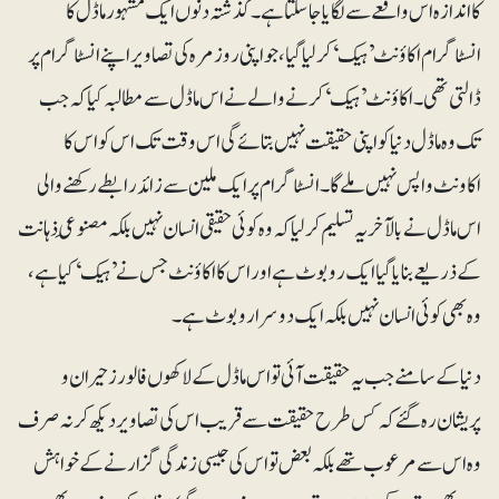
کا اندازہ اس واقعے سے لگایا جاسکتا ہے۔ گذشتہ دنوں ایک مشہور ماڈل کا
انسٹاگرام اکاؤنٹ’ہیک‘کرلیا گیا، جو اپنی روزمرہ کی تصاویر اپنے انسٹاگرام پر
ڈالتی تھی۔ اکاؤنٹ ’ہیک‘ کرنے والے نے اس ماڈل سے مطالبہ کیا کہ جب
تک وہ ماڈل دنیا کو اپنی حقیقت نہیں بتائے گی اس وقت تک اس کو اس کا
اکاونٹ واپس نہیں ملے گا۔ انسٹاگرام پر ایک ملین سے زائد رابطے رکھنے والی
اس ماڈل نے بالآخر یہ تسلیم کرلیا کہ وہ کوئی حقیقی انسان نہیں بلکہ مصنوعِی ذہانت
کے ذریعے بنایا گیا ایک روبوٹ ہے اور اس کا اکاؤنٹ جس نے ’ہیک‘ کیا ہے،
وہ بھی کوئی انسان نہیں بلکہ ایک دوسرا روبوٹ ہے۔
دنیا کے سامنے جب یہ حقیقت آئی تو اس ماڈل کے لاکھوں فالورز حیران و
پریشان رہ گئے کہ کس طرح حقیقت سے قریب اس کی تصاویر دیکھ کر نہ صرف
وہ اس سے مرعوب تھے بلکہ بعض تو اس کی جیسی زندگی گزارنے کے خواہش