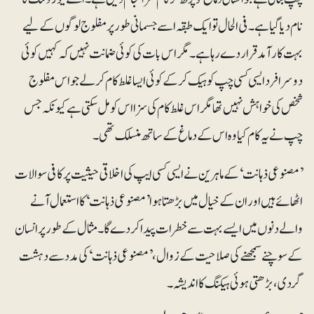
نام دیا گیا ہے۔ فی الحال تو ایک طبقہ اسے جسمانی طور پر مفلوج لوگوں کے لیے
بہت کارآمد قرار دے رہا ہے۔ مگر اس بات کی کوئی ضمانت نہیں کہ کہیں کوئی
دوسرا فرد ایسی کسی چپ کو ہیک کرکے کوئی ایسا غلط کام کرلے جو اس مفلوج
شخص کی خواہش نہیں تھا مگر اس غلط کام کی سزا اس کو مل سکتی ہے کیونکہ جس
چپ نے یہ کام کیا وہ اس کے دماغ کے ساتھ منسلک تھی۔
’مصنوعی ذہانت‘ کے ماہرین نے ایسی کسی ایپ کی اخلاقی حیثیت پر کافی سوالات
اٹھائے ہیں اور ان کے خیال میں بڑھتا ہوا ’مصنوعی ذہانت‘ کا استعمال آنے
والے دنوں میں ایسے بہت سے خطرات پیدا کردے گا۔ مثال کے طور پر انسان
کے سوچنے سمجھنے کی صلاحیت کے زوال، ’مصنوعی ذہانت‘ کی مدد سے دہشت
گردی ، بڑھتی ہوئی ہیکنگ کا اندیشہ۔