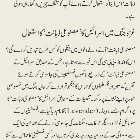
ذہانت‘ اس ڈیٹا کو استعمال کرتے ہوئے آپ کو مختلف چیزیں دکھارہی ہوتی
ہے۔
غزہ جنگ میں اسرائیل کا ’مصنوعی ذہانت‘ کا استعمال
’مصنوعی ذہانت‘ آنے والے دنوں میں جنگوں کو کس طرح تبدیل کردے گی؟
اس کا اندازہ بی بی سی کی اس خبر سے ہوتا ہے، جس کے مطابق اسرائیل نے
’مصنوعی ذہانت‘ کے ذریعے لاکھوں فلسطینیوں کی جاسوسی کرتے ہوئے
تقریباً ۳۷ہزار فلسطینیوں کو حماس کا جنگجو قرار دے کر حالیہ جنگ میں خصوصی
طور پر اپنے نشانے پر رکھا۔ تفصیلات کے مطابق اسرائیل کا ’مصنوعی ذہانت‘ کا
پروگرام، جسے لاوینڈر (Lavender) کا نام دیا گیا ہے، فلسطینیوں کے
موبائل فونز اور دیگر حرکات و سکنات کی جاسوسی کرنے کے بعد ان کی ایک
سے ۱۰۰کی حد کے درمیان درجہ بندی کرتا ہے اور کسی فلسطینی کا حماس سے کتنا