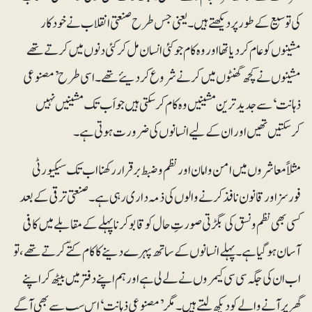
کی توسیع کے طور پر دیکھتے ہیں۔ یعنی جس طرح صنعتی انقلاب نے خودکار
مشینوں کو عام کردیا تھا اور وہ کام جو کئی انسان مل کر کئی دنوں میں کرتے تھے
مشینوں نے کچھ گھنٹوں میں کرنے شروع کردیئے تھے۔ اسی طرح ’مصنوعی
ذہانت‘ سے جدید ترین مشینیں وہ کام کرسکتی ہیں جو اَب تک مشینیں نہیں
کرسکتیں تھیں اور ان کے لیے انسانوں کی ضرورت ہوتی ہے ۔
مثلاً معاشروں میں امن و امان اور نظم و ضبط برقرار رکھنا اب تک سیکیورٹی
فورسز اور قانون نافذ کرنے والوں کی ذمہ داری رہی ہے۔ صنعتی ترقی کے بعد
کسی بھی نظم و نسق کی بگڑتی صورتِ حال کو قابو کرنا پہلے کے مقابلے میں کافی
آسان ہوگیا ہے۔ پہلے انسانوں کے ساتھ پہرے دینے کا کام کتّے کرتے تھے، تو
اب ان کی جگہ سی سی کیمروں نے لے لی ہے اور ہم اپنے دفتر میں بیٹھ کر اپنے
گھر پر آنے والے کو دیکھ لیتے ہیں۔ مگر ’مصنوعی ذہانت‘ اس سب سے بھی آگے