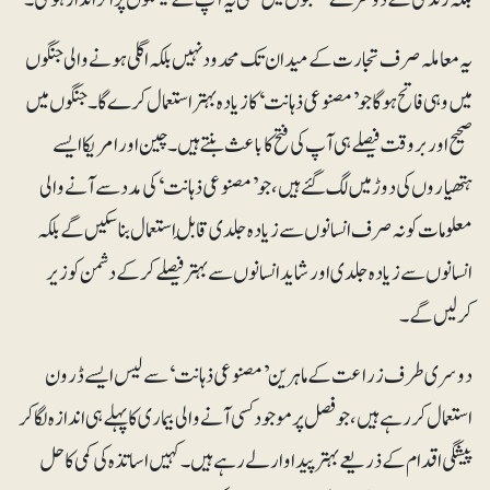
یہ معاملہ صرف تجارت کے میدان تک محدود نہیں بلکہ اگلی ہونے والی جنگوں
میں وہی فاتح ہوگا جو ’مصنوعی ذہانت‘ کا زیادہ بہتر استعمال کرے گا۔ جنگوں میں
صحیح اور بروقت فیصلے ہی آپ کی فتح کا باعث بنتے ہیں۔ چین اور امریکا ایسے
ہتھیاروں کی دوڑ میں لگ گئے ہیں، جو ’مصنوعی ذہانت‘ کی مدد سے آنے والی
معلومات کو نہ صرف انسانوں سے زیادہ جلدی قابلِ استعمال بناسکیں گے بلکہ
انسانوں سے زیادہ جلدی اور شاید انسانوں سے بہتر فیصلے کرکے دشمن کو زیر
کرلیں گے۔
دوسری طرف زراعت کے ماہرین ’مصنوعی ذہانت‘ سے لیس ایسے ڈرون
استعمال کررہے ہیں، جو فصل پر موجود کسی آنے والی بیماری کا پہلے ہی اندازہ لگا کر
پیشگی اقدام کے ذریعے بہتر پیداوار لے رہے ہیں۔ کہیں اساتذہ کی کمی کا حل