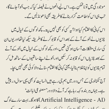
موجودگی میں تو ناممکن ہے۔ اس لیے انھوں نے فیصلہ کیا کہ جب اُلو آجائے گا،
تب ہی اس کو اطاعت گزار بنانے کا طریقہ بھی ڈھونڈ لیں گے۔
اس کہانی کا اختتام کیا ہوا؟ یہ کسی کوبھی نہیں پتہ۔ کچھ لوگوں کے خیال میں
چڑیوں نے اُلو کے آنے کے بعد اس کو قابو کرنے کا طریقہ سیکھ لیا تھا اور یوں ان
کی ساری مشکلات آسان ہوگئی تھیں ،اور کچھ لوگوں کے خیال میں اُلو کے آنے
کے بعد چڑیاں اس کو قابو نہ کرسکیں اور اُلو نے اپنے ساتھیوں کے ساتھ مل کر
تمام چڑیوں کو اپنا غلام بنالیا، یعنی کہانی کا اختتام سنانے والا کوئی بھی نہیں بچا۔
آج ٹکنالوجی کے جس دور میں ہم جی رہے ہیں انسانیت کو بھی یہی سوال درپیش
ہے۔ جہاں ہر بندہ کہہ رہا ہے کہ آنے والا دور ’مصنوعی ذہانت‘
(Artificial Intelligence - AI)کا ہوگا۔ بہت سارے لوگ