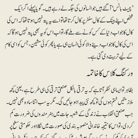
’چیٹ باٹس‘ آگئے ہیں جو انسانوں کی جگہ لے رہے ہیں۔ گویا پہلے اگر ایک
شخص اپنے بینک کے کال سنٹر پر کال کرتا تھا تو اسے یہ پتہ نہیں ہوتا تھا کہ اس کی
کال کا جواب دنیا کے کس کونے سے ملے گا، تو اب اس کو یہ بھی پتہ نہیں ہوگا کہ
اس کی کال کا جواب دینے والا کوئی انسان ہی ہے یا پھر کوئی مشین، جس کو اسی کام
کے لیے تربیت دی گئی ہے۔
ورکنگ کلاس کا خاتمہ
بظاہر تو ایسا ہی نظر آتا ہے کہ یہ ترقی بالکل صنعتی ترقی کی ہی طرح ہے، یعنی کچھ
ملازمتیں ختم ہوں گی تو کچھ نئی پیدا ہوجائیں گی۔ مگر یہ سب اتنا سادہ بھی نہیں۔
جب صنعتی انقلاب نے زندگی کے شعبہ جات میں ہنرمندوں کی ضرورت کم
کردی، تو اس کا نتیجہ خاندانی منصوبہ بندی کی صورت میں نکلا اور حکومتی سطح پر