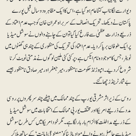
دیوار سے لگانا اب کتنا عام ہوگیا ہے، اس کا ایک مظاہرہ دو سال قبل پورے
پاکستان نے دیکھا۔ تحریک انصاف کے سربراہ عمران خان کو جب عدم اعتماد کے
ذریعے وزارت عظمیٰ سے فارغ کیا گیا تو ان کے چاہنے والوں نے سوشل میڈیا
پر ایک طوفان برپا کردیا۔ عدم اعتماد کی تحریک کی منظوری کے چند ہی گھنٹوں میں
ٹویٹر ،جس کا موجودہ نام ایکس ہے، پر کئی کئی ملین لوگوں نے مذمتی ٹویٹ کرنا
شروع کردیے۔ امپوڑٹڈ حکومت نامنظور، میر جعفر اور میر صادق نامنظور جیسے
بے شمار ٹرینڈز چھاگئے۔
روس کے زیر اثر مشرقی یورپ کے چند ممالک میں بیٹھے چند سرپھروں پر روسی
مدد کے ذریعے امریکا اور مختلف یورپی ممالک کے انتخابات میں سوشل میڈیا
کے ذریعے مداخلت کا الزام باربار لگا ہے ۔ مگر خود امریکا میں کس طرح سوشل
میڈیا سے حاصل ہونے والے مواد یا ڈیٹا کو ’مصنوعی ذہانت‘ کے ساتھ ملا کر