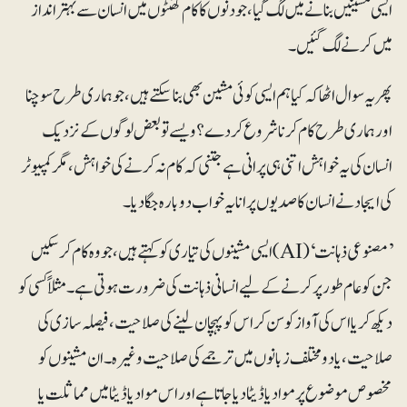
ایسی مشینیں بنانے میں لگ گیا، جو دنوں کا کام گھنٹوں میں انسان سے بہتر انداز
میں کرنے لگ گئیں۔
پھر یہ سوال اٹھا کہ کیا ہم ایسی کوئی مشین بھی بناسکتے ہیں، جو ہماری طرح سوچنا
اور ہماری طرح کام کرنا شروع کردے ؟ ویسے تو بعض لوگوں کے نزدیک
انسان کی یہ خواہش اتنی ہی پرانی ہے جتنی کہ کام نہ کرنے کی خواہش، مگر کمپیوٹر
کی ایجاد نے انسان کا صدیوں پرانا یہ خواب دوبارہ جگادیا۔
’مصنوعی ذہانت‘ (AI)ایسی مشینوں کی تیاری کو کہتے ہیں، جو وہ کام کرسکیں
جن کو عام طور پر کرنے کے لیے انسانی ذہانت کی ضرورت ہوتی ہے۔ مثلاً کسی کو
دیکھ کر یا اس کی آوازکو سن کراس کو پہچان لینے کی صلاحیت، فیصلہ سازی کی
صلاحیت، یا دو مختلف زبانوں میں ترجمے کی صلاحیت وغیرہ۔ ان مشینوں کو
مخصوص موضوع پر مواد یا ڈیٹا دیا جاتا ہے اور اس مواد یا ڈیٹا میں مماثلت یا