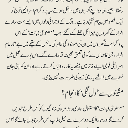
رکھتا۔ جیسے ہی وہ اپنے گھروں میں داخل ہوتے، یہ پروگرام اسرائیلی فوج کو
ایک خصوصی پیغام بھیج دیتا ہے۔ جنگ کے ابتدائی دنوں میں ایسے بہت سارے
افراد کے گھروں پر میزائل حملے کیے گئے، جب ’مصنوعی ذہانت‘ کے اس
پروگرام نے گھروں میں ان کی موجودگی ظاہر کی۔ جس کے نتیجے میں بے شمار عام
افراد، جن کا حماس سے کوئی تعلق بھی نہ تھا، مارے گئے۔ اس پورے عمل میں
اسرائیلی فوجی اپنے دفاتر میں بیٹھے یہ کارروائیاں کرتے رہے اور ان کو اپنی جان
خطرے میں ڈالنے یا زمینی حملے کی ضرورت نہیں پڑی۔
مشینوں سے ’دل لگی‘ کا انجام؟
’مصنوعی ذہانت‘ کا استعمال ہماری روزمرہ کی زندگیوں کو کس طرح تبدیل
کردے گا اورہمارا ایک دوسرے سے میل ملاپ کس طرح بدل جائے گا؟ اس