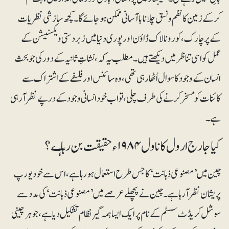
کرکے زمین کا نظم ونسق چلانا باآسانی ممکن ہوجائے گا۔ کچھ سازشی نظریات
کے پرچارک، کورونا لاک ڈاؤن اورپوری دنیا میں زبردستی ویکسنیشن کے
عمل کو اسی تناظر میں دیکھتے ہیں۔ مطلب یہ کہ، نشاتِ ثانیہ کے دور کی جو بحث
انسان کے وجود کا سوال اُٹھا رہی تھی، وہ سائنس اور فلسفے کے اشتراک سے
کائنات کو مسخر کرنے کی طرف چلی، تو اب خود انسانی وجود کے درپے نظر آرہی
ہے۔
کیا جارج ارول کا ناول ۱۹۸۴ء حقیقت بن رہا ہـے؟
چین میں ’مصنوعی ذہانت‘ کا جس طرح استعمال ہورہا ہے، اس سے خود یورپ
پریشان نظر آرہا ہے۔ چین نے پچھلے عرصے میں ’مصنوعی ذہانت‘ کی مدد سے
سوشل کریڈٹ سسٹم کے نام پر ایک ایسا ہمہ گیر نظام تشکیل دیا ہے، جو ہر چینی