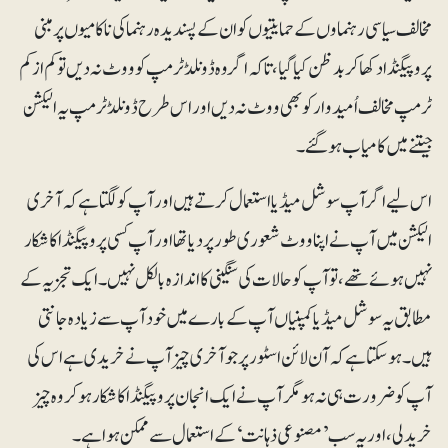
مخالف سیاسی رہنماوں کے حمایتیوں کو ان کے پسندیدہ رہنما کی ناکامیوں پر مبنی
پروپیگنڈا دکھا کر بدظن کیا گیا، تاکہ اگر وہ ڈونلڈ ٹرمپ کو ووٹ نہ دیں تو کم از کم
ٹرمپ مخالف اُمیدوار کو بھی ووٹ نہ دیں اور اس طرح ڈونلڈ ٹرمپ یہ الیکشن
جیتنے میں کامیاب ہوگئے۔
اس لیے اگر آپ سوشل میڈیا استعمال کرتے ہیں اور آپ کو لگتا ہے کہ آخری
الیکشن میں آپ نے اپنا ووٹ شعوری طور پر دیا تھا اور آپ کسی پروپیگنڈا کا شکار
نہیں ہوئے تھے، تو آپ کو حالات کی سنگینی کا اندازہ بالکل نہیں ۔ ایک تجزیہ کے
مطابق یہ سوشل میڈیا کمپنیاں آپ کے بارے میں خود آپ سے زیادہ جانتی
ہیں۔ ہوسکتا ہے کہ آن لائن اسٹور پر جو آخری چیز آپ نے خریدی ہے اس کی
آپ کو ضرورت ہی نہ ہو مگر آپ نے ایک انجان پروپیگنڈا کا شکار ہوکر وہ چیز
خرید لی، اور یہ سب ’مصنوعی ذہانت‘ کے استعمال سے ممکن ہوا ہے۔