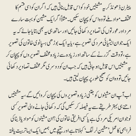
پیٹرن ڈھونڈ کر یہ مشینیں خود کو اس قابل بناتی ہیں کہ اگر ان کو اسی قسم کا
مختلف مواد ملے تو وہ اس کو پہچان سکیں۔مثلاً اگر ایک مشین کو بہت سارے
مرد اور عورتوں کی تصاویر دکھائی جائیں اور ساتھ ہی یہ بھی بتایا جائے کہ یہ
ایک جوان ایشیائی مرد کی تصویر ہے، یا یہ ایک بوڑھی ہسپانوی خاتون کی تصویر
ہے، تو وقت گزرنے کے ساتھ اور زیادہ سے زیادہ مختلف تصویروں کو پہچان کر
یہ مشینیں اس قابل ہوجاتی ہیں کہ جب ان کو دوسری مگر مختلف تصاویر دکھائی
جائیں تو وہ ان کو صحیح طور پر پہچان لیتی ہیں۔
اب آپ ان مشینوں کو جتنی زیادہ تصویروں کی پہچان کروائیں گے، یہ مشینیں
اتنے ہی بہتر طریقے سے یہ فیصلہ کرسکیں گی کہ دکھائی جانے والی تصویر کسی
نوجوان امریکی مرد کی ہے یا کسی افریقی خاتون کی؟ ان مشینوں کو مواد یا ڈیٹا کی
فراہمی کا عمل ’مشین لرننگ‘ کہلاتا ہے اور نتیجے میں ہمیں ایک ایسا تربیت یافتہ