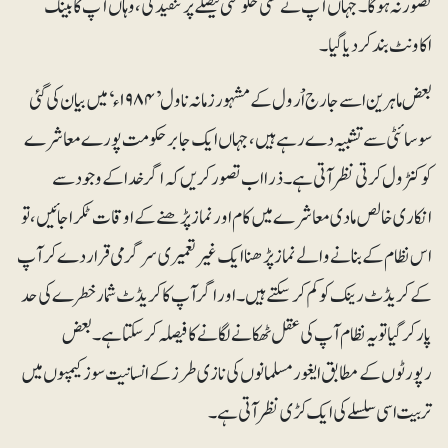
تصور نہ ہوگا۔ جہاں آپ نے کسی حکومتی فیصلے پر تنقید کی، وہاں آپ کا بینک
اکاونٹ بند کردیا گیا۔
بعض ماہرین اسے جارج اْرول کے مشہور زمانہ ناول ’۱۹۸۴ء‘ میں بیان کی گئی
سوسائٹی سے تشبیہ دے رہے ہیں، جہاں ایک جابر حکومت پورے معاشرے
کو کنٹرول کرتی نظر آتی ہے۔ ذرا اب تصور کریں کہ اگر خدا کے وجود سے
انکاری خالص مادی معاشرے میں کام اور نماز پڑھنے کے اوقات ٹکرا جائیں، تو
اس نظام کے بنانے والے نماز پڑھنا ایک غیر تعمیری سرگرمی قرار دے کر آپ
کے کریڈٹ رینک کو کم کرسکتے ہیں۔ اور اگر آپ کا کریڈٹ شمار خطرے کی حد
پار کر گیا تو یہ نظام آپ کی عقل ٹھکانے لگانے کا فیصلہ کرسکتا ہے۔ بعض
رپورٹوں کے مطابق ایغور مسلمانوں کی نازی طرز کے انسانیت سوز کیمپوں میں
تربیت اسی سلسلے کی ایک کڑی نظرآتی ہے۔