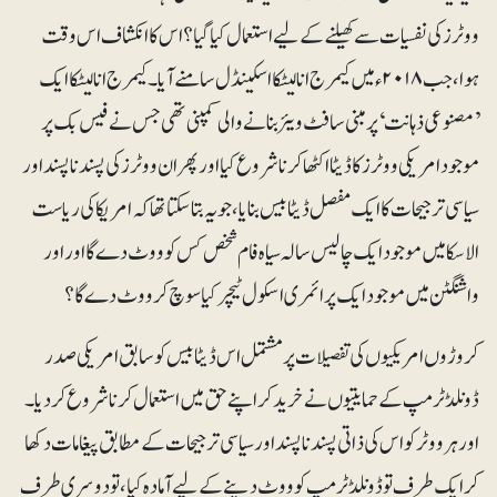
ووٹرز کی نفسیات سے کھیلنے کے لیے استعمال کیا گیا؟ اس کا انکشاف اس وقت
ہوا، جب ۲۰۱۸ء میں کیمرج انالیٹکا اسکینڈل سامنے آیا۔ کیمرج انالیٹکا ایک
’مصنوعی ذہانت‘ پر مبنی سافٹ ویئر بنانے والی کمپنی تھی جس نے فیس بک پر
موجود امریکی ووٹرز کا ڈیٹا اکٹھا کرنا شروع کیا اور پھر ان ووٹرز کی پسند ناپسند اور
سیاسی ترجیحات کا ایک مفصل ڈیٹابیس بنایا، جو یہ بتاسکتا تھا کہ امریکا کی ریاست
الاسکا میں موجود ایک چالیس سالہ سیاہ فام شخص کس کو ووٹ دے گا اور اور
واشنگٹن میں موجود ایک پرائمری اسکول ٹیچر کیا سوچ کر ووٹ دے گا؟
کروڑوں امریکیوں کی تفصیلات پر مشتمل اس ڈیٹابیس کو سابق امریکی صدر
ڈونلڈ ٹرمپ کے حمایتیوں نے خرید کر اپنے حق میں استعمال کرنا شروع کردیا۔
اور ہر ووٹر کو اس کی ذاتی پسند ناپسند اور سیاسی ترجیحات کے مطابق پیغامات دکھا
کر ایک طرف تو ڈونلڈ ٹرمپ کو ووٹ دینے کے لیے آمادہ کیا، تو دوسری طرف