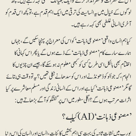
اس کے خطرات کو نظرانداز کرنے کو ایک بھیانک غلطی کہہ رہے ہیں۔ کچھ
لوگوں کے خیال میں یہ انسانیت کی ترقی میں ایک اہم قدم ہے، تو کچھ اس قدم کو
آخری انسانی غلطی بھی کہہ رہے ہیں۔
کیا ہم انسان واقعی ’مصنوعی ذہانت‘ کو اس کی معراج پر پہنچا سکیں گے، جہاں
ہمارے سارے کام ’مصنوعی ذہانت‘ کے ذمے ہوں گے یا پھر اس کہانی کا
اختتام بھی بالکل اسی طرح کسی کو کبھی معلوم نہ ہوسکے گا، جیسے ان چڑیوں کا
انجام، کہ جو اُلو کو ڈھونڈنے اور اس کو سدھانے نکلی تھیں؟ یہ تو وقت ہی بتائے
گا مگر ’مصنوعی ذہانت‘ کیا ہے اور اس کے انسانی زندگی اور مسلم معاشرے پر کیا
اثرات مرتب ہوں گے ؟ اگلی سطور میں اس پر گفتگو کو آگے بڑھاتے ہیں:
’مصنوعی ذہانت‘ (AI) کیا ہـے؟
یورپ میں نشاتِ ثانیہ کی بہت سی اہم بحثیں کائنات، انسان اور انسان کی اس دنیا