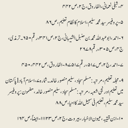
۴- شبلی نعمانی، الفاروق، ج ۲، ص ۴۴۲
۵- پروفیسر سید محمد سلیم، اسلام کا نظام تعلیم، ص ۸۶
۶- احمد، ابو عبد اللہ محمد بن حنبل الشیبانی، ج ۲، ص ۳۴۱، رقم ۶۵۰۔ ترمذی،
ج ۴، ص ۳۰۵، رقم ۲۶۷۸
۷- احمد، ج ۲، ص ۵۱۷، رقم ۷۵۱۷ ۸- الفاروق ، ص ۴۴۲، ۴۵۰
۹- مجلہ تعلیم، مرتبہ: مسلم سجاد، سلیم منصور خالد۔ شمارہ ۷،اسلام آباد lپاکستان
میں تعلیم اور نجی شعبہ، مرتبہ:مسلم سجاد، سلیم منصورخالد،مضمون: پروفیسر
سید محمد سلیم، تعلیم فی سبیل اللہ کا احیا، ص ۸۸
۱۰- ابن قتیبہ ، عیون الاخبار، بیروت، ج ۲، ص ۱۲۳ ۱۱- ایضاً، ص ۱۶۴