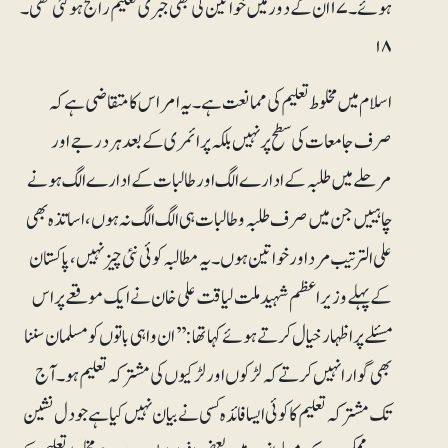
ہوئے۔۱۷ ان کے دور میں خواتین کی بھی جبری تعلیم رائج ہو گئی تھی۔
۱۸
اسلام میں مخلوط تعلیم کی ممانعت ہے۔ یہ امر اس کا متقاضی ہے کہ
صرف جامعات کی سطح پر نہیں بلکہ پرائمری کے بعد ہر درجے اور
مرحلے میں طلبہ کے ادارے الگ اور طالبات کے ادارے الگ ہونے
چاہییں جن میں صرف طلبہ وطالبات ہی الگ الگ نہ ہوں، اساتذہ بھی
علی الترتیب مرد اور خواتین ہوں۔ یہ مطالبہ کوئی نئی چیز نہیں، پاکستان
کے پہلے وزیر اعظم شہید ملت لیاقت علی خان نے ایک موقعے پر اس
مسئلے پر اظہار خیال کرتے ہوئے کہا تھا: ’’ان واہی باتوں کو مسلمان سننا
بھی گوارا نہیں کرتے کہ لڑکوں اور لڑکیوں کی مشترکہ تعلیم ہو۔ آج
تک مشترکہ تعلیم کا کوئی ایسا فائدہ کسی نے بیان نہیں کیا ہے جو دل نشین