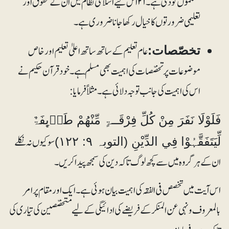
مسلموں کو دی ہے۔۲۱ اس لیے اسلامی نظام میں ان کے حقوق اور
تعلیمی ضرورتوں کا خیال رکھا جانا ضروری ہے۔
عام تعلیم کے ساتھ ساتھ اعلیٰ تعلیم اور خاص
تخصّصات:
موضوعات پر تخصّصات کی اہمیت بھی مسلّم ہے۔ خود قرآن حکیم نے
اس کی اہمیت کی جانب توجہ دلائی ہے۔ مثلاً فرمایا:
فَلَوْلَا نَفَرَ مِنْ كُلِّ فِرْقَــۃٍ مِّنْھُمْ طَاۗىِٕفَۃٌ
سوکیوں نہ نکلے
لِّيَتَفَقَّہُوْا فِي الدِّيْنِ (التوبہ ۹: ۱۲۲)
ان کے ہرگروہ میں سے کچھ لوگ تاکہ دین کی سمجھ پیدا کریں۔
اس آیت میں تخصص فی الفقہ کی اہمیت بیان ہوئی ہے۔ ایک اور مقام پر امر
بالمعروف ونہی عن المنکر کے فریضے کی ادائیگی کے لیے متخصّصین کی تیاری کی