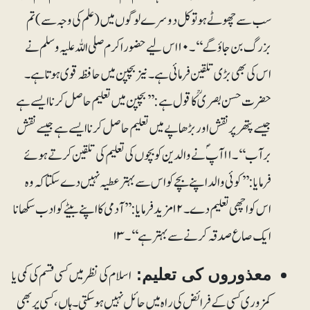
سب سے چھوٹے ہو تو کل دوسرے لوگوں میں (علم کی وجہ سے) تم
بزرگ بن جاؤ گے‘‘۔۱۰ اس لیے حضور اکرم صلی اللہ علیہ وسلم نے
اس کی بھی بڑی تلقین فرمائی ہے۔ نیز بچپن میں حافظہ قوی ہوتا ہے۔
حضرت حسن بصریؒ کا قول ہے: ’’بچپن میں تعلیم حاصل کرنا ایسے ہے
جیسے پتھر پر نقش اور بڑھاپے میں تعلیم حاصل کرنا ایسے ہے جیسے نقش
بر آب‘‘۔۱۱ آپؐ نے والدین کو بچوں کی تعلیم کی تلقین کرتے ہوئے
فرمایا: ’’کوئی والد اپنے بچے کو اس سے بہتر عطیہ نہیں دے سکتا کہ وہ
اس کو اچھی تعلیم دے۔۱۲ مزید فرمایا: ’’آدمی کا اپنے بیٹے کو ادب سکھانا
ایک صاع صدقہ کرنے سے بہتر ہے‘‘۔ ۱۳
اسلام کی نظر میں کسی قسم کی کمی یا
معذوروں کی تعلیم:
کمزوری کسی کے فرائض کی راہ میں حائل نہیں ہو سکتی۔ ہاں، کسی پر بھی