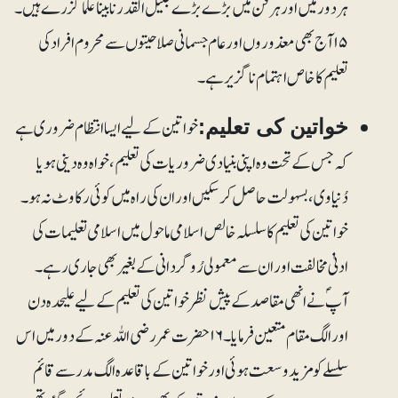
ہردور میں اور ہر فن میں بڑے بڑے جلیل القدر نابینا علما گزرے ہیں۔
۱۵ آج بھی معذوروں اور عام جسمانی صلاحیتوں سے محروم افراد کی
تعلیم کا خاص اہتمام ناگزیر ہے۔
خواتین کے لیے ایسا انتظام ضروری ہے
خواتین کی تعلیم:
کہ جس کے تحت وہ اپنی بنیادی ضروریات کی تعلیم، خواہ وہ دینی ہو یا
دُنیاوی، بسہولت حاصل کر سکیں اور ان کی راہ میں کوئی رکاوٹ نہ ہو۔
خواتین کی تعلیم کا سلسلہ خالص اسلامی ماحول میں اسلامی تعلیمات کی
ادنیٰ مخالفت اور ان سے معمولی رُو گردانی کے بغیر بھی جاری رہے۔
آپؐ نے انھی مقاصد کے پیش نظر خواتین کی تعلیم کے لیے علیحدہ دن
اور الگ مقام متعین فرمایا۔۱۶ حضرت عمر رضی اللہ عنہ کے دور میں اس
سلسلے کو مزید وسعت ہوئی اور خواتین کے باقاعدہ الگ مدرسے قائم