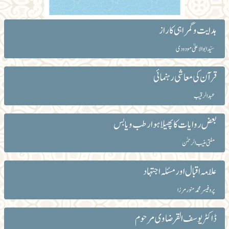
ہدایت و گمراہی کا راز
سیّد ابوالاعلیٰ مودودی
قرآن کی معاشی رہنمائی
عبدالرقیب‎‎
بعض روایات کا پھیلا ہوا رطب ویابس
مفتی منیب الرحمٰن
علّامہ اقبال اور مسئلہ اجتہاد
پروفیسر محمد منور مرزا
ڈاکٹر یوسف القرضاوی مرحوم