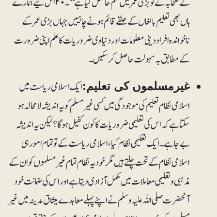
کے صحابہ نے تو بڑی عمر میں علم حاصل کیا ہے‘‘۔۲۰ اس لیے ہمارے
ہاں بھی تعلیم بالغاں کے حلقے قائم ہونے چاہییں جہاں بڑی عمر کے
ناخواندہ افراد دینی معلومات اور دنیاوی ضروریات کا علم اپنی ضرورت
کے مطابق بہ سہولت حاصل کر سکیں۔
ایک اسلامی ریاست میں
غیرمسلموں کی تعلیم:
اسلامی نظام تعلیم کی موجودگی میں کسی غیر مسلم کو یہ اندیشہ لامحالہ ہو
سکتا ہے کہ اس کی تعلیمی ضروریات کا کون کفیل ہوگا؟ لیکن یہ اندیشہ
بے جا ہے۔ ایک تعلیمی نظام کیا،اسلامی ریاست کے تو تمام امور ہی
اسلامی نظام کے تحت چلتے ہیں مگر خود یہ نظام تمام غیرمسلموں کو ان کے
مذہبی وتعلیمی معاملات میں مکمل آزادی دیتا ہے اور اس کی ضمانت خود
آنحضرت صلی اللہ علیہ وسلم نے اپنے پہلے معاہدے میثاق مدینہ میں غیر