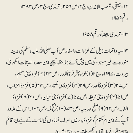
۱۲- بیہقی، شعب الایمان، ج ۲، ص ۲۵۶۔ ترمذی، ج ۳، ص ۳۸۳،
رقم ۱۹۵۹
۱۳- ترمذی، ایضاً، رقم ۱۹۵۸
۱۴- یہ واقعات ذیل کے غزوات واسفار میں آپ صلی اللہ علیہ وسلم کی مدینہ
منورہ سے غیر موجودگی میں پیش آئے: ملاحظہ کیجیے ابن سعد، الطبقات الکبریٰ،
بیروت، ۱۹۹۷ء، ج ۲ (۱) غزوۂ قرقرۃ الکدر، ص ۲۳ (۲)غزوۂ بنی سلیم،
ص ۲۷ (۳) غزوۂ اُحد، ص ۲۹ (۴) غزوۂ بنی نضیر، ص ۲۴ (۵) غزوۂ احزاب،
ص۵۱ (۶) غزوۂ بنی قریظہ، ص ۵۷ (۷) غزوۂ بنی لحیان، ص ۶۰ (۸)غزوۂ
الغابہ، ص ۶۲ (۹) صلح حدیبیہ، ص۷۳ (۱۰) فتح مکہ، ص ۱۰۲۔ اس کے علاوہ
آپؐ نے ابن ام مکتومؓ کو غزوۂ بدر میں صرف نمازوں کی امامت کے لیے اپنا قائم
مقام مقرر فرمایا تھا: دیکھیے طبقات، ج۲،ص ۸