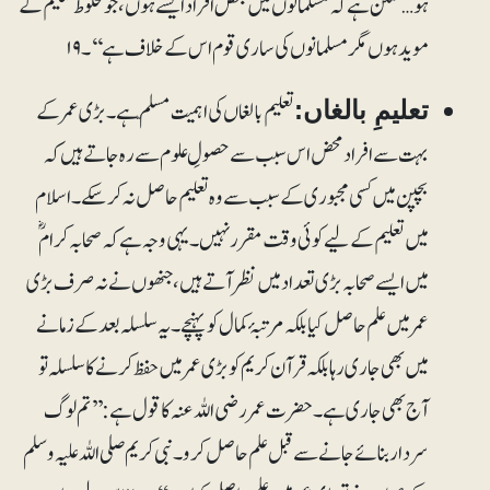
ہو… ممکن ہے کہ مسلمانوں میں بعض افراد ایسے ہوں، جو مخلوط تعلیم کے
موید ہوں مگر مسلمانوں کی ساری قوم اس کے خلاف ہے‘‘۔ ۱۹
تعلیم بالغاں کی اہمیت مسلّم ہے۔ بڑی عمر کے
تعلیمِ بالغاں:
بہت سے افراد محض اس سبب سے حصولِ علوم سے رہ جاتے ہیں کہ
بچپن میں کسی مجبوری کے سبب سے وہ تعلیم حاصل نہ کرسکے۔ اسلام
میں تعلیم کے لیے کوئی وقت مقرر نہیں۔ یہی وجہ ہے کہ صحابہ کرامؓ
میں ایسے صحابہ بڑی تعداد میں نظر آتے ہیں، جنھوں نے نہ صرف بڑی
عمر میں علم حاصل کیا بلکہ مرتبۂ کمال کو پہنچے۔ یہ سلسلہ بعد کے زمانے
میں بھی جاری رہا بلکہ قرآن کریم کو بڑی عمر میں حفظ کرنے کا سلسلہ تو
آج بھی جاری ہے۔ حضرت عمر رضی اللہ عنہ کا قول ہے: ’’تم لوگ
سردار بنائے جانے سے قبل علم حاصل کرو۔ نبی کریم صلی اللہ علیہ وسلم