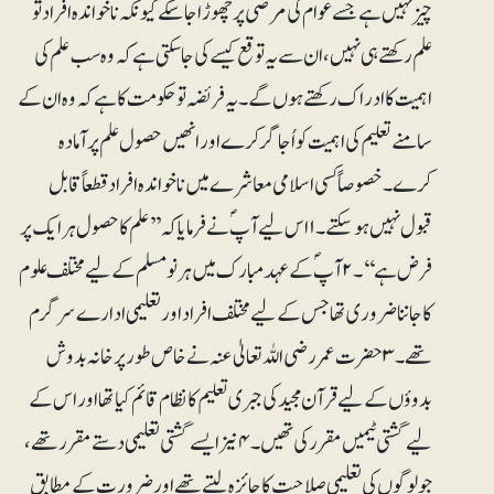
چیز نہیں ہے جسے عوام کی مرضی پر چھوڑا جا سکے کیونکہ ناخواندہ افراد تو
علم رکھتے ہی نہیں، ان سے یہ توقع کیسے کی جا سکتی ہے کہ وہ سب علم کی
اہمیت کا ادراک رکھتے ہوں گے۔ یہ فریضہ تو حکومت کا ہے کہ وہ ان کے
سامنے تعلیم کی اہمیت کو اُجاگر کرے اور انھیں حصول علم پر آمادہ
کرے۔ خصوصاً کسی اسلامی معاشرے میں ناخواندہ افراد قطعاً قابل
قبول نہیں ہو سکتے۔۱ اس لیے آپؐ نے فرمایا کہ ’’علم کا حصول ہر ایک پر
فرض ہے‘‘ ۔۲ آپؐ کے عہد مبارک میں ہر نومسلم کے لیے مختلف علوم
کا جاننا ضروری تھاجس کے لیے مختلف افراد اور تعلیمی ادارے سرگرم
تھے۔۳ حضرت عمر رضی اللہ تعالیٰ عنہ نے خاص طور پر خانہ بدوش
بدوؤں کے لیے قرآن مجید کی جبری تعلیم کا نظام قائم کیا تھا اور اس کے
لیے گشتی ٹیمیں مقرر کی تھیں۔۴ نیز ایسے گشتی تعلیمی دستے مقرر تھے،
جو لوگوں کی تعلیمی صلاحیت کا جائزہ لیتے تھے اور ضرورت کے مطابق