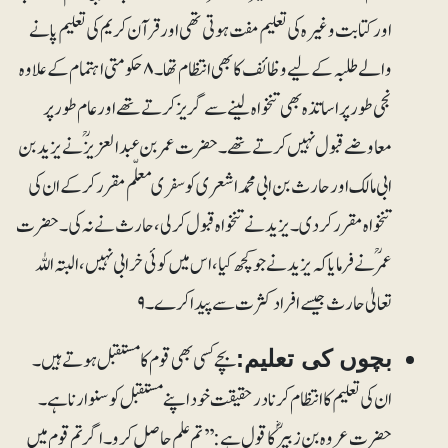
اور کتابت وغیرہ کی تعلیم مفت ہوتی تھی اور قرآن کریم کی تعلیم پانے
والے طلبہ کے لیے وظائف کا بھی انتظام تھا۔۸ حکومتی اہتمام کے علاوہ
نجی طور پر اساتذہ بھی تنخواہ لینے سے گریز کرتے تھے اور عام طور پر
معاوضے قبول نہیں کرتے تھے۔ حضرت عمر بن عبد العزیزؒ نے یزید بن
ابی مالک اور حارث بن ابی محمد اشعری کو سفری معلّم مقرر کر کے ان کی
تنخواہ مقرر کر دی۔ یزید نے تنخواہ قبول کر لی، حارث نے نہ کی۔ حضرت
عمرؒ نے فرمایا کہ یزید نے جو کچھ کیا، اس میں کوئی خرابی نہیں، البتہ اللہ
تعالیٰ حارث جیسے افراد کثرت سے پیدا کرے۔۹
بچے کسی بھی قوم کا مستقبل ہوتے ہیں۔
بچوں کی تعلیم:
ان کی تعلیم کا انتظام کرنا درحقیقت خود اپنے مستقبل کو سنوارنا ہے۔
حضرت عروہ بن زبیرؓ کا قول ہے: ’’تم علم حاصل کرو۔ اگر تم قوم میں