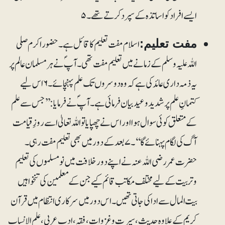
ایسے افراد کو اساتذہ کے سپرد کرتے تھے۔۵
اسلام مفت تعلیم کا قائل ہے۔ حضور اکرم صلی
مفت تعلیم:
اللہ علیہ وسلم کے زمانے میں تعلیم مفت تھی۔ آپؐ نے ہر مسلمان عالم پر
یہ ذمہ داری عائد کی ہے کہ وہ دوسروں تک علم پہنچائے۔۶ اس لیے
کتمانِ علم پر شدید وعید بیان فرمائی ہے۔ آپؐ نے فرمایا: ’’جس سے علم
کے متعلق کوئی سوال ہوا اور اس نے چھپایا تو اللہ تعالیٰ اسے روزِ قیامت
آگ کی لگام پہنائے گا‘‘۔۷ بعد کے دور میں بھی تعلیم مفت رہی۔
حضرت عمر رضی اللہ عنہ نے اپنے دور خلافت میں نومسلموں کی تعلیم
وتربیت کے لیے مختلف مکاتب قائم کیے جن کے معلمین کی تنخواہیں
بیت المال سے ادا کی جاتی تھیں۔ اس دور میں سرکاری انتظام میں قرآن
کریم کے علاوہ حدیث، سیرت وغزوات، فقہ، ادب عربی، علم الانساب