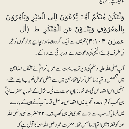
تاکید ہے۔فرمایا:
وَلْتَكُنْ مِّنْكُمْ اُمَّۃٌ يَّدْعُوْنَ اِلَى الْخَيْرِ وَيَاْمُرُوْنَ
بِالْمَعْرُوْفِ وَيَنْہَوْنَ عَنِ الْمُنْكَرِ ط (اٰل
تم میں سے ایک گروہ ایسا ہونا چاہیے جو لوگوں کو خیر
عمرٰن ۳:۱۰۴)
کی طرف بلائے، نیکی کی دعوت دے اور برائی سے روکے۔
آپ صلی اللہ علیہ وسلم کی زیر تربیت بہت سے صحابہ کرامؓ نے مختلف مضامین
میں تخصص وامتیاز حاصل کر لیا تھا، جن میں سے بعض خوش نصیب ایسے تھے،
جنھیں اس اختصاص کی سند خود زبانِ نبوت سے ملی۔ مثال کے طور پر حضرت ابیؓ
بن کعب کو قراء ت وتجوید میں اختصاص حاصل تھا۔ آپؐ نے ان کے بارے
میں فرمایا کہ سب سے بڑے قاری ابی بن کعب ہیں۔۲۲ حضرت علی رضی اللہ
عنہ کو قضاۃ میں امتیاز حاصل تھا۔ حضرت عمر رضی اللہ عنہ کا قول ہے کہ