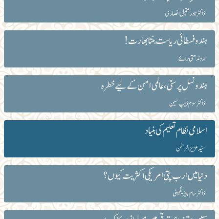
ڈاکٹر نادر عقیل انصاری
ہندو فسطائی ریاست بنتا بھارت!
اروندھتی رائے
ہندو نسل پرستی ،عالمی امن کے لیے خطرہ
ڈاکٹر سوم ڈیپ سین
اسلامی نظام تعلیم کی بنیاد
سیّد عزیز الرحمٰن
دنیا میں ارب پتی امریکی اکثریت کیوں؟
ڈاکٹر سام پیزیگیٹی