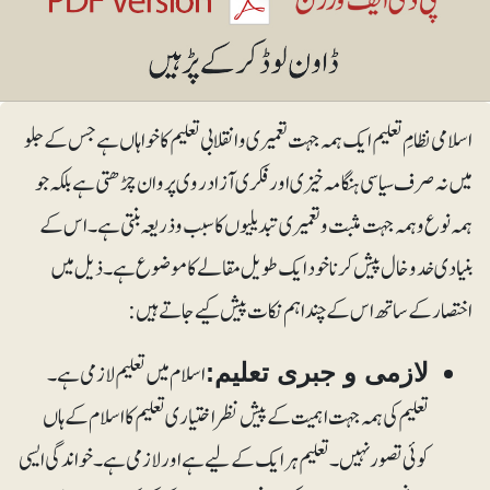
اسلامی نظامِ تعلیم ایک ہمہ جہت تعمیری وانقلابی تعلیم کا خواہاں ہے جس کے جلو
میں نہ صرف سیاسی ہنگامہ خیزی اور فکری آزاد روی پروان چڑھتی ہے بلکہ جو
ہمہ نوع وہمہ جہت مثبت وتعمیری تبدیلیوں کا سبب وذریعہ بنتی ہے۔ اس کے
بنیادی خدوخال پیش کرنا خود ایک طویل مقالے کا موضوع ہے۔ ذیل میں
اختصار کے ساتھ اس کے چند اہم نکات پیش کیے جاتے ہیں:
اسلا م میں تعلیم لازمی ہے۔
لازمی و جبری تعلیم:
تعلیم کی ہمہ جہت اہمیت کے پیش نظر اختیاری تعلیم کا اسلام کے ہاں
کوئی تصور نہیں۔ تعلیم ہر ایک کے لیے ہے اور لازمی ہے۔ خواندگی ایسی