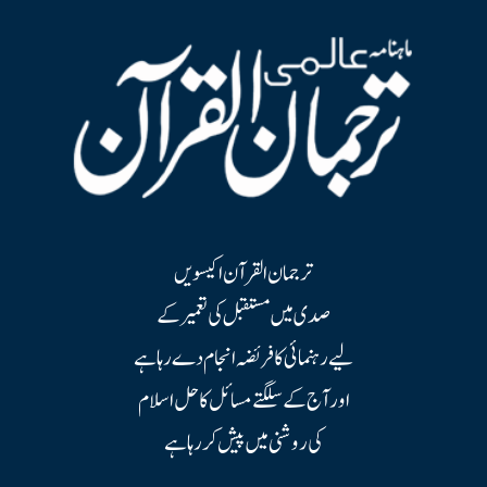
ترجمان القرآن اکیسویں
صدی میں مستقبل کی تعمیر کے
لیے رہنمائی کا فریضہ انجام دے رہا ہے
اور آج کے سلگتے مسائل کا حل اسلام
کی روشنی میں پیش کر رہا ہے