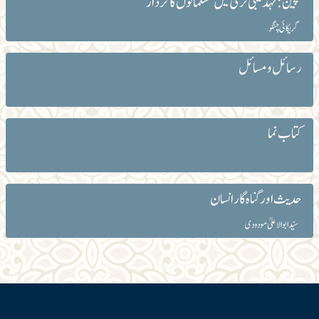
سپین: تہذیبی ترقی میں مسلمانوں کا کردار
گریکائی چنگو
رسائل و مسائل
کتاب نما
حدیث اور گناہ گار انسان
سیّد ابوالاعلیٰ مودودی