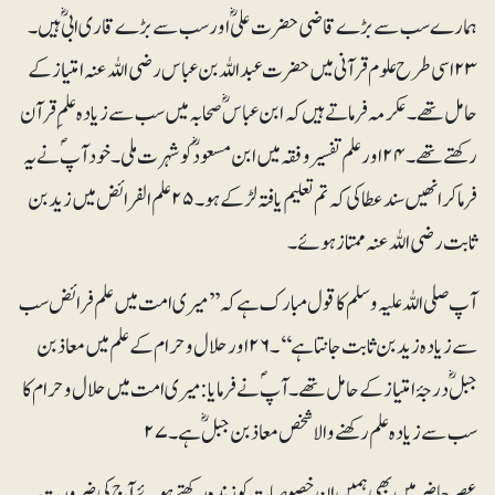
ہمارے سب سے بڑے قاضی حضرت علیؓ اور سب سے بڑے قاری ابیؓ ہیں۔
۲۳ اسی طرح علوم قرآنی میں حضرت عبد اللہ بن عباس رضی اللہ عنہ امتیاز کے
حامل تھے۔ عکرمہ فرماتے ہیں کہ ابن عباسؓ صحابہ میں سب سے زیادہ علمِ قرآن
رکھتے تھے۔۲۴ اور علم تفسیر و فقہ میں ابن مسعودؓ کو شہرت ملی۔ خود آپؐ نے یہ
فرما کر انھیں سند عطا کی کہ تم تعلیم یافتہ لڑکے ہو۔۲۵ علم الفرائض میں زید بن
ثابت رضی اللہ عنہ ممتاز ہوئے۔
آپ صلی اللہ علیہ وسلم کا قول مبارک ہے کہ ’’میری امت میں علم فرائض سب
سے زیادہ زید بن ثابت جانتا ہے‘‘۔۲۶ اور حلال وحرام کے علم میں معاذ بن
جبلؓ درجۂ امتیاز کے حامل تھے۔ آپؐ نے فرمایا: میری امت میں حلال وحرام کا
سب سے زیادہ علم رکھنے والا شخص معاذ بن جبلؓ ہے۔۲۷
عصر حاضر میں بھی ہمیں ان خصوصیات کو زندہ رکھتے ہوئے آج کی ضرورت