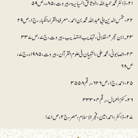
۲۱- ڈاکٹر محمد حمید اللہ، الوثائق السیاسیۃ، بیروت، ۸۵ء، ص ۵۹
۲۲- شمس الدین ابی عبد اللہ محمد بن احمد، معرفۃ القراء الکبار، ج ۱، ص ۲۹
۲۳۔ ابن حجر عسقلانی، تہذیب التہذیب، بیروت، ج ۷، ص ۳۳۷
۲۴- الصابونی، محمد علی، التبیان فی علوم القرآن، بیروت، ۱۹۸۵ء، ج ۷،
ص ۶۸
۲۵- احمد، ج ۱، ص ۶۲۶، رقم ۳۵۵۸
۲۶- کنز العمال، رقم ۳۳۳۰۴
۲۷- ڈاکٹر، احمد امین، فجر الاسلام، مصر، ج ۲، ص ۱۷۱