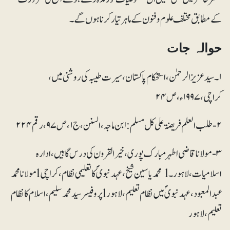
کے مطابق مختلف علوم وفنون کے ماہر تیار کرنا ہوں گے۔
حوالہ جات
۱۔ سید عزیز الرحمٰن، استحکام پاکستان، سیرت طیبہ کی روشنی میں،
کراچی، ۱۹۹۷ء، ص ۲۴
۲- طلب العلم فریضۃ علی کل مسلم : ابن ماجہ ، السنن ، ج ۱، ص ۹۷، رقم ۲۲۴
۳- مولانا قاضی اطہر مبارک پوری، خیر القرون کی درس گاہیں، ادارہ
اسلامیات، لاہور۔l محمد یاسین شیخ، عہد نبویؐ کا تعلیمی نظام، کراچی lمولانا محمد
عبد المعبود، عہد نبویؐ میں نظام تعلیم، لاہور lپروفیسر سید محمد سلیم، اسلام کا نظام
تعلیم، لاہور