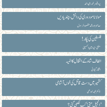
پروفیسر خورشید احمد
مولانا مودودی کی دانش،چند یادیں
صاحبزادہ محمد مقصود الرسول
فلسطین کی پکار!
مفتی سیّد امین الحسینی
الطاف شاہ کے انتقال کا المیہ
افتخار گیلانی
کشمیر میں دست قاتل کی خوں آشامی
ڈاکٹر ملیحہ لودھی
’انجیلِ متی‘ کب لکھی گئی؟