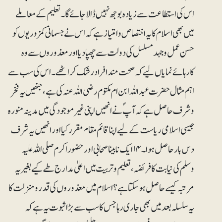
اس کی استطاعت سے زیادہ بوجھ نہیں ڈالا جائے گا۔ تعلیم کے معاملے
میں بھی اسلام کا یہ اختصاص وامتیاز ہے کہ اس نے جسمانی کمزوریوں کو
حسن عمل وجہد مسلسل کی دولت سے چھپا دیا اور معذوروں سے وہ
کارہائے نمایاں لیے کہ صحت مند افراد رشک کر اٹھے۔ اس کی سب سے
اہم مثال حضرت عبد اللہ ابن ام مکتوم رضی اللہ عنہ کی ہے، جنھیں یہ فخر
وشرف حاصل ہے کہ آپؐ نے انھیں اپنی غیر موجودگی میں مدینہ منورہ
جیسی اسلامی ریاست کے لیے اپنا قائم مقام مقرر کیا اور انھیں یہ شرف
دس بار حاصل ہوا۔۱۴ ایک نابینا صحابی اور حضور اکرم صلی اللہ علیہ
وسلم کی نیابت کا فریضہ، تعلیم وتربیت میں اعلیٰ مدارج طے کیے بغیر یہ
مرتبہ کیسے حاصل ہو سکتا ہے؟ اسلام میں معذوروں کی قدر ومنزلت کا
یہ سلسلہ بعد میں بھی جاری رہا جس کا سب سے بڑا ثبوت یہ ہے کہ