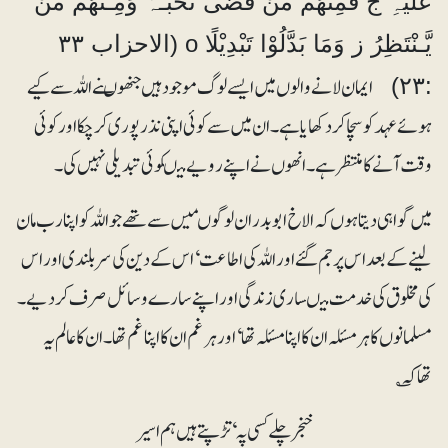
عَلَیْہِ ج فَمِنْھُمْ مَّنْ قَضٰی نَحْبَـہٗ وَمِـنْھُمْ مَّنْ
یَّـنْتَظِرُ ز وَمَا بَدَّلُوْا تَبْدِیْلًا o (الاحزاب ۳۳
ایمان لانے والوں میں ایسے لوگ موجود ہیں جنھوںنے اللہ سے کیے
:۲۳)
ہوئے عہد کو سچاکر دکھایا ہے۔ ان میں سے کوئی اپنی نذر پوری کرچکا اور کوئی
وقت آنے کا منتظر ہے۔ انھوں نے اپنے رویے میںکوئی تبدیلی نہیں کی۔
میں گواہی دیتا ہوں کہ الاخ ابوبدر ان لوگوںمیں سے تھے جو اللہ کو اپنا رب مان
لینے کے بعد اس پر جم گئے اور اللہ کی اطاعت‘ اس کے دین کی سربلندی اور اس
کی مخلوق کی خدمت میںساری زندگی اور اپنے سارے وسائل صرف کردیے۔
مسلمانوں کا ہرمسئلہ ان کا اپنا مسئلہ تھا‘اور ہر غم ان کا اپنا غم تھا۔ ان کا عالم یہ
تھاکہ ؎
خنجر چلے کسی پہ‘ تڑپتے ہیں ہم اسیر