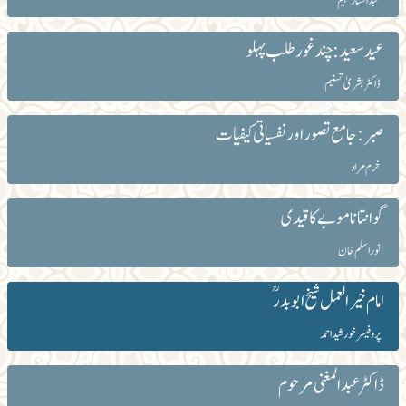
عبدالستار فہیم
عیدسعید: چند غورطلب پہلو
ڈاکٹر بشریٰ تسنیم
صبر: جامع تصور اور نفسیاتی کیفیات
خرم مراد
گوانتاناموبے کاقیدی
نوراسلم خان
امام خیرالعمل شیخ ابوبدرؒ
پروفیسر خورشید احمد
ڈاکٹرعبدالمغنی مرحوم