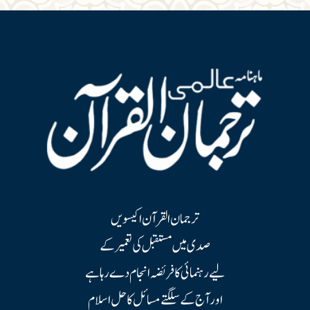
ترجمان القرآن اکیسویں
صدی میں مستقبل کی تعمیر کے
لیے رہنمائی کا فریضہ انجام دے رہا ہے
اور آج کے سلگتے مسائل کا حل اسلام