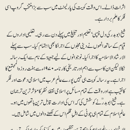
اثرات ڈالے۔ اس وقت کویت کی پارلیمنٹ میں سب سے بڑا منتخب گروپ اسی
فکر کا علم بردار ہے۔
شیخ ابوبدر کی دل چسپی‘ تعلیم اور تبلیغ میں پہلے دن سے رہی۔تعلیمی اداروں کے
قیام کے ساتھ انھوں نے دینی مجلوں کے اجرا کا بھی اہتمام کیا۔ سب سے پہلے
الارشاد الاسلامیہ کا اجرا کیا۔ نوجوانوں کے لیے جمعیۃ کے نام سے ایک رسالہ
نکالا لیکن ان کا سب سے اہم اور تاریخی کارنامہ ۱۹۷۰ء سے ہفت روزہ المجتمع کا
اجرا ہے۔ یہ رسالہ کویت ہی نہیں پورے عالمِ عرب میں اسلامی دعوت اور فکر
کا نقیب ہے اور وقت کے تمام مسائل پر اسلامی نقطۂ نظر کا مؤثر ترین ترجمان
ہے۔ شیخ ابوبدرؒنے کوشش کی کہ اس کی ادارت قابل ترین ہاتھوں میں ہو۔
عالمِ اسلام کے تمام ہی چوٹی کے اہلِ قلم اس کے لکھنے والوں میں شامل ہیں۔
الاخ ابوبدر عالم اسلام کی اہم ترین تنظیموں میں مرکزی کردار ادا کرتے رہے