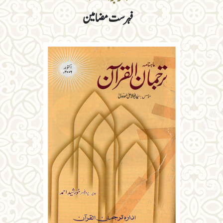
فہرست مضامین