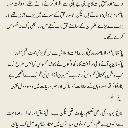
والے‘ اورحق بات کا پوری بے باکی سے اظہار کرنے والے تھے۔ دولت مند
بالعموم بزدل ہوجاتے ہیں لیکن ابوبدر حق کے معاملے میں بڑے جری تھے اور
بڑے سے بڑے حکمران کے سامنے حق بات کہنے میں ذرا بھی باک نہ محسوس
کرتے تھے۔
پاکستان‘ مولانا مودودی ؒاورجماعت اسلامی سے ان کو بڑی محبت تھی‘ اور
پاکستان پر آنے والی ہر آفت کادکھ انھوں نے ہمیشہ محسوس کیا جس طرح ایک
محب وطن پاکستانی محسوس کرتا ہے۔ کشمیر کی آزادی کی تحریک سے انھیں بے
پناہ لگائوتھا‘ اور وہاں کے حالات‘ مسائل اور ضروریات میں وہ خود دل چسپی
لیتے تھے۔
الاخ ابوبدر کی رسمی تعلیم زیادہ نہ تھی لیکن اپنے ذاتی ذوق اور خداداد صلاحیت
سے انھوں نے علم و عمل‘ دونوں میدانوں میں ممتاز مقام حاصل کیا۔ سیاسی