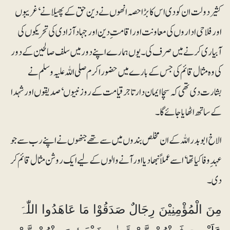
کثیر دولت ان کو دی اس کا بڑا حصہ انھوں نے دین حق کے پھیلانے‘ غریبوں
اورفلاحی اداروں کی معاونت اور اقامت ِ دین اور جہاد آزادی کی تحریکوں کی
آبیاری کرنے میں صرف کی۔ یوں ہمارے اپنے دور میں سلف صالحین کے دور
کی وہ مثال قائم کی جس کے بارے میں حضوراکرم صلی اللہ علیہ وسلم نے
بشارت دی تھی کہ سچا ایمان دار تاجر قیامت کے روز نبیوں‘ صدیقوں اور شہدا
کے ساتھ اٹھایا جائے گا۔
الاخ ابوبدر اللہ کے ان مخلص بندوں میں سے تھے جنھوں نے اپنے رب سے جو
عہد ِ وفا کیا تھا‘ اسے عملاً نبھا دیا اور آنے والوں کے لیے ایک روشن مثال قائم کر
دی۔
مِنَ الْمُؤْمِنِیْنَ رِجَالٌ صَدَقُوْا مَا عَاھَدُوا اللّٰہَ