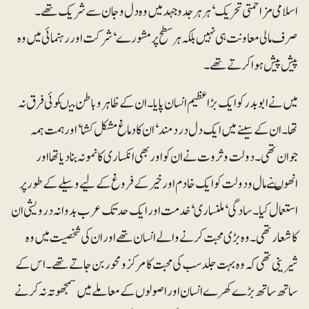
اسلامی مزاحمتی تحریک‘ ہرہرجدوجہد میں وہ دل و جان سے شریک تھے۔
صرف مالی معاونت ہی نہیں بلکہ ہر سطح پر مشورے‘ شرکت اور رہنمائی میں وہ
پیش پیش ہوا کرتے تھے۔
میں نے ابوبدر کو ایک بڑاعظیم انسان پایا۔ ان کے ظاہر و باطن میںکوئی فرق نہ
تھا۔ ان کے سینے میں ایک دل دردمند‘ ان کا دماغ مشکل کشا‘اور ہمت ہمہ
جوان تھی۔ دولت و ثروت نے ان کواور بھی انکساری کا نمونہ بنا دیا تھااور
انھوںنے مال و دولت کو ایک خادم اورخیر کے فروغ کے لیے وسیلے کے طور پر
استعمال کیا۔ سادگی‘ ملنساری‘خدمت اور ایک حدتک عرب بدوانہ درویشی ان
کا شعار تھی۔ وہ بڑی محبت کرنے والے انسان تھے اور ان کی شخصیت میں وہ
شیرینی تھی کہ وہ بہت جلد سب کی محبت کامرکزو محور بن جاتے تھے۔ اس کے
ساتھ ساتھ بڑے کھرے انسان اوراصولوں کے معاملے میں سمجھوتہ نہ کرنے