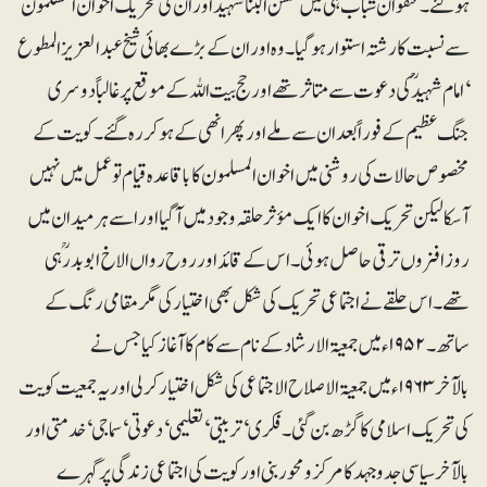
ہوگئے۔ عنفوان شباب ہی میں حسن البناشہیدؒاور ان کی تحریک اخوان المسلمون
سے نسبت کا رشتہ استوار ہوگیا۔ وہ اوران کے بڑے بھائی شیخ عبدالعزیز المطوع
‘امام شہیدؒ کی دعوت سے متاثر تھے اور حج بیت اللہ کے موقع پر غالباً دوسری
جنگ عظیم کے فوراً بعد ان سے ملے اور پھر انھی کے ہوکر رہ گئے۔ کویت کے
مخصوص حالات کی روشنی میں اخوان المسلمون کا باقاعدہ قیام تو عمل میں نہیں
آسکا لیکن تحریک اخوان کا ایک مؤثر حلقہ وجود میں آگیا اور اسے ہر میدان میں
روز افزوں ترقی حاصل ہوئی۔ اس کے قائد اور روح رواں الاخ ابوبدرؒ ہی
تھے۔ اس حلقے نے اجتماعی تحریک کی شکل بھی اختیار کی مگر مقامی رنگ کے
ساتھ۔ ۱۹۵۲ء میں جمعیۃ الارشاد کے نام سے کام کا آغاز کیا جس نے
بالآخر ۱۹۶۳ء میں جمعیۃ الاصلاح الاجتماعی کی شکل اختیار کرلی اور یہ جمعیت کویت
کی تحریک اسلامی کا گڑھ بن گئی۔ فکری‘ تربیتی‘ تعلیمی‘ دعوتی‘ سماجی‘ خدمتی اور
بالآخر سیاسی جدوجہد کا مرکز و محوربنی اور کویت کی اجتماعی زندگی پر گہرے