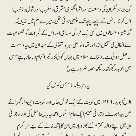
کویت ہو مگر ان کی وسعت اور اثرانگیزی مشرق و مغرب اور شمال و جنوب‘
اس کرئہ ارض کے چپے چپے تک پھیلی ہوئی تھی۔ میرے علم میں نہیںکہ
گذشتہ ۶۰ سالوں میں کسی ایک فرد کی مساعی اور اس کے ثمرات کو خصوصیت
سے انفاق فی سبیل اللہ اور تعاونوا علی البر والتقوٰی کے میدان میں یہ وسعت
حاصل ہوئی ہے۔ دنیاے اسلام میں جہاں کوئی کارخیر انجام دیا جا رہا ہے‘ اس
میں ابوبدرؒ کا کچھ نہ کچھ حصہ ضرور ہے ع
یہ رتبۂ بلند ملا‘ جس کو مل گیا
الاخ ابوبدر ۱۹۲۶ء میں کویت کے ایک خوش حال اور نہایت دین دار گھرانے
میں پیداہوئے۔ ابتدائی تعلیم ایک عام اسکول احمدیہ میںحاصل کی اور نوجوانی
ہی میں اپنے والد محترم کے کاروبار میں ان کا ہاتھ بٹانے کے لیے سرگرم