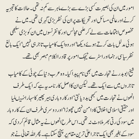
امور میں ان کی بصیرت کسی بڑے سے بڑے ماہر سے کم نہ تھی۔ حالات کا تجزیہ
کرنے اور عالمی مسائل اور تحریکات پر ان کی نظر بڑی گہری تھی۔ میں نے
مخصوص اجتماعات سے لے کر علمی مجالس اور کانفرنسوں میں ان کو بڑی سلجھی
ہوئی مدلل بات کرتے ہوئے دیکھا‘ اور وہ ایک کامیاب تاجر ہی نہیں‘ ایک بالغ
نظر سیاسی رہنما اور اسٹرے ٹیجک امور پر قادرالکلام مبصر بھی تھے۔
شیخ ابوبدر نے تجارت میں بھی نام پیدا کیا۔ وہ عرب دنیا کے چوٹی کے کامیاب
تاجروں میں سے ایک تھے۔ لیکن ان کا اصل کارنامہ یہ ہے کہ ایک طرف
انھوں نے تجارت میں کبھی بددیانتی‘ اور کاروباری ہیرپھیر کا سہارا نہیںلیا
اورحقیقی اسلامی اخلاق کا دامن نہیں چھوڑا‘ اور دوسری طرف ان کے کاروبار
میں سود کی رتی بھر ملاوٹ نہ تھی۔ اس طرح انھوں نے یہ مثال قائم کر دی کہ
سود کے بغیر بھی ایک تاجر اعلیٰ ترین مقام پر پہنچ سکتا ہے۔ پھر اللہ تعالیٰ نے جو