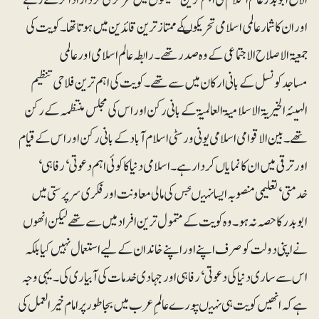
اور ان کا شمار عالمی اسلامی تحریکوںکے ممتاز ترین قائدین میں ہوتا تھا۔ کویت کی
جمعیۃ الاصلاح الاجتماعی کے وہ صدر تھے۔ رابطہ عالم اسلامی اور عالمی
مساجدکونسل کے بانی ارکان میں سے تھے۔ کویت کی اہم ترین فلاحی تنظیم
الہیئہ الخیریۃ الاسلامیۃ العالمیۃ کے بانی رکن اور اس کی مجلس منتظمہ کے رکن
تھے۔ بین الاقوامی اسلامی یونی ورسٹی اسلام آباد کے بانی رکن اور اس کے قیام
اور ترقی میں ان کا نمایاں کردار ہے۔ اسلامی دنیا کا کوئی اہم دعوتی‘ رفاہی‘
خدمتی‘ تعلیمی منصوبہ ایسا نہیںجس کی مالی معاونت اور فکری سرپرستی میں
ابوبدر کا حصہ نہ ہو۔ وہ کویت کے متمول ترین افرادمیں سے تھے لیکن انھوں
نے اپنی دولت کو صرف اپنے اور اپنے خاندان کے لیے استعمال نہیں کیا بلکہ
اس سے ساری دنیا کی دعوتی‘ رفاہی اور جہادی خدمات کی آبیاری کی۔ یہی وجہ
ہے کہ انھیں کویت ہی نہیںپورے عالمِ عرب میں بجاطور پرامام خیرالعمل کی