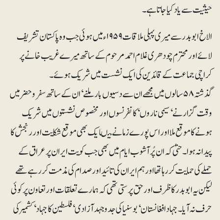
حیثیت سے یادکیا جاتا ہے۔
الاخ ابوبدر سے میری پہلی ملاقات ۱۹۵۹ء میں ہوئی جب وہ پاکستان تشریف
لائے اور محترم چودھری غلام احمد مرحوم کے ساتھ میرے غریب خانے پر
کراچی جماعت کے قائدین کی ایک نشست میں شریک ہوئے۔
گذشتہ ۵۸سالوں میں مجھے ان سے دسیوں بار ملنے‘ ان کے ساتھ سفروحضر میں
وقت گزارنے‘ سیمی ناروں‘ کانفرنسوں اور مخصوص نشستوں میں شریک
ہونے کا موقع ملا اور اس پورے زمانے میںایک بھی موقع شکایت اور رنجش کا
پیدا نہ ہوا۔ حتیٰ کہ ان پُرآشوب ایام میں بھی جب کویت ایران پر عراق کے
حملے کی حمایت کر رہا تھا اور ہم ایران کی تائید اور صدام کی مذمت کر رہے تھے
لیکن یہ ابوبدر کا ظرف اور حق پرستی تھی کہ ہمارے تعلقات اورتعاون پر کوئی
حرف نہ آیا۔ جہاد افغانستان‘ بوسنیا کی جدوجہد آزادی‘ فلسطین کا جہاد‘ کشمیر کی