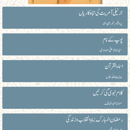
جرنیلی آمریت کی تباہ کاریاں
پروفیسر خورشید احمد
پوپ کے نام
سیّد ابوالاعلیٰ مودودی
اسماء القرآن
ہدایت اللہ خاں
کلام نبویؐ کی کرنیں
مولانا عبد المالک
رمضان المبارک: ماہِ انقلاب و زندگی