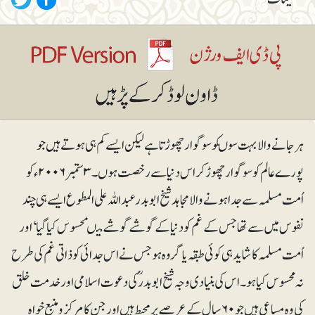
ہر جانے والا بہت سوںکو سوگوار چھوڑتا ہے لیکن ایسے کم ہی ہوتے ہیں جو
پورے عالم کو سوگوار چھوڑ کر اس دنیا سے رخصت ہوں۔ ۳ستمبر ۲۰۰۶ء کو
اُمت مسلمہ سے جداہونے والا مجاہد شیخ ابوبدرعبداللہ علی المطوع ایسے ہی چند
نفوس میں سے تھا جس کے غم کو دنیاکے گوشے گوشے میںمحسوس کیا گیا‘ اور
اُمت مسلمہ کا شاید ہی کوئی طبقہ یا گروہ ہو جس نے اس جدائی کو ذاتی غم کی طرح
نہ محسوس کیا ہو۔ اس کی بنیادی وجہ شیخ ابوبدرؒ کی دعوت اسلامی اور خدمت خلق
کی وہ مساعی ہیں جو ۶۰سال کے عرصے پر محیط ہیں اور جن کا مرکز و منبع خواہ