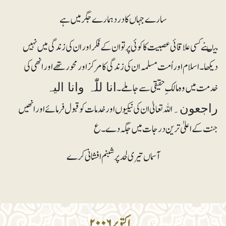
سارے جہاں کا درد ہمارے جگر میں ہے
میںنے کسی علاقائی عصبیت کا کوئی پرتو ان کے فکر اور ان کی زندگی میں نہیں
دیکھا۔ اسلام اور اُمت مسلمہ ان کی زندگی کا مرکز اور محور تھے اورانھی کی
خدمت میں وہ مالکِ حقیقی سے جاملے۔
انا للّٰہ وانا الیہ
اللہ تعالیٰ ان کی نیکیوں اور خدمات کو قبول فرمائے اورانھیں
راجعون۔
جنت کے اعلیٰ ترین درجات میں جگہ دے۔ ع
آسماں تیری لحد پر شبنم افشانی کرے
اکتوبر۲۰۰۶