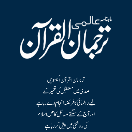
ترجمان القرآن اکیسویں
صدی میں مستقبل کی تعمیر کے
لیے رہنمائی کا فریضہ انجام دے رہا ہے
اور آج کے سلگتے مسائل کا حل اسلام
کی روشنی میں پیش کر رہا ہے