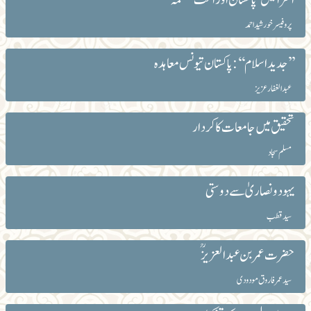
پروفیسر خورشید احمد
’’جدید اسلام‘‘: پاکستان تیونس معاہدہ
عبد الغفار عزیز
تحقیق میں جامعات کا کردار
مسلم سجاد
یہود و نصاریٰ سے دوستی
سید قطب
حضرت عمر بن عبدالعزیزؒ
سید عمر فاروق مودودی