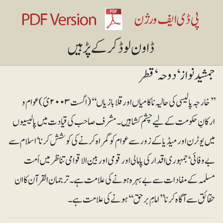
جمشید نواز ‘ دوحہ‘ قطر
’’خارجہ پالیسی کی حالیہ ناکامیاں اور قلابازیاں‘‘ (اگست ۲۰۰۳ئ) عوام و
ارکانِ حکومت کے لیے چشم کشا ہیں۔ مشرف صاحب کی قیادت میں پالیسیوں
میں یوٹرن اور میڈیا کے زور سے عوام کوگمراہ کرنے کی کوشش کرنا‘ اسلام سے
بے وفائی‘ جمہوری اقدار کی پامالی اور قومی اور بین الاقوامی تناظر میں اُمت
مسلمہ کے مفادات سے بے بہرہ ہونے کی علامت ہے۔ ترجمان القرآن کا ان
حقائق سے آگاہ کرنا ’’امامِ برحق‘‘ ہونے کی علامت ہے۔