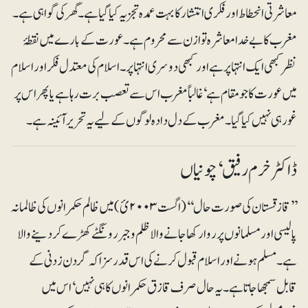
معاشرتی انحطاط اور فکری انتشار کا بہت عمدہ تجزیہ کیا گیا ہے۔ گھرکی گواہی ہے۔
مغرب کا بے خدا معاشرہ توازن سے محروم ہے۔ عورت کے بارے میں نقطۂ
نظر کبھی ایک انتہا پر ہے اور کبھی دوسری انتہا پر۔ اسلام کی معتدل فکر اور اسلام
میں عورت کا جو مقام ہے‘ غالباً مغرب اس سے تعصب برت رہا ہے یا پھر اس پر
غور ہی نہیں کیا گیا۔مغرب کے دل دادہ لوگوں کے لیے یہ تحریر آئینہ ہے۔
ڈاکٹر خرم رفیق ‘ چونیاں
’’قازقستان کی صورت حال‘‘ (اگست ۲۰۰۳ئ) میں ظالم حکمرانوں کی ظالمانہ
پالیسی اور مسلمانوں پر روا رکھا جانے والا ظلم و جبر رونگٹے کھڑے کر دینے والا
ہے۔ مسلم ہونے اور اسلام قبول کرنے کی اس قدر سزا کہ گردن زدنی کے
قابل سمجھا جاتا ہے۔ یہ حال صرف قازق حکمرانوں کا ہی نہیں‘ اس میں