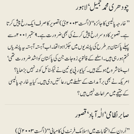
چودھری محمد جمیل ‘ لاہور
’’خارجہ پالیسی کا جائزہ ‘‘(اگست ۲۰۰۳ئ) تصویر کا صرف ایک رخ پیش کرتا
ہے۔ تصویر کا دوسرا رخ پیش کرنے کی بھی ضرورت ہے۔ ۹ستمبر ۲۰۰۱ء سے
پہلے پاکستان ہر طرح کی پابندیوں میں جکڑا ہوا تھا۔ اب آہستہ آہستہ یہ پابندیاں
ختم ہو رہی ہیں۔ اسلحے کے فالتو پرزہ جات جن کی پاکستان کو اشد ضرورت تھی‘
اب ملنا شروع ہوگئے ہیں۔ کیا یورپی یونین نے ٹیکسٹائل کوٹہ نہیں بڑھایا؟
امریکہ نے بھی برآمدات کے سلسلے میں رعائتیں دی ہیں۔ کیایہ خارجہ پالیسی
کے نتیجے میں مراعات نہیں ہیں؟
صابر نظامی‘ الٰہ آباد ‘ قصور
’’اُردن کے انتخابات میں اسلامک فرنٹ کی کامیابی‘‘ (اگست ۲۰۰۳ئ)