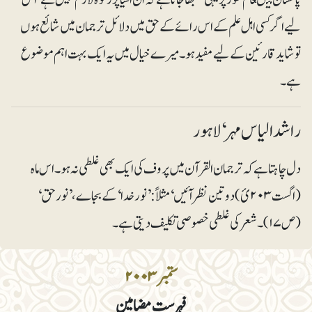
لیے اگر کسی اہل علم کے اس رائے کے حق میں دلائل ترجمان میں شائع ہوں
توشاید قارئین کے لیے مفید ہو۔ میرے خیال میں یہ ایک بہت اہم موضوع
ہے۔
راشد الیاس مہر ‘ لاہور
دل چاہتا ہے کہ ترجمان القرآن میں پروف کی ایک بھی غلطی نہ ہو۔ اس ماہ
(اگست ۲۰۳ئ) دو تین نظر آئیں‘ مثلاً: ’نورخدا ‘کے بجاے، ’نورحق‘
(ص ۱۷)۔ شعر کی غلطی خصوصی تکلیف دیتی ہے۔
ستمبر ۲۰۰۳
فہرست مضامین