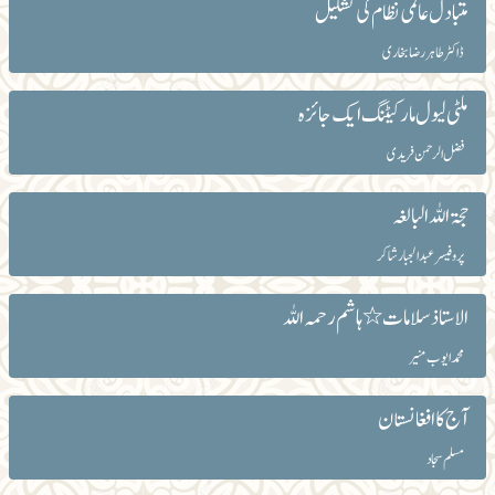
متبادل عالمی نظام کی تشکیل
ڈاکٹر طاہر رضا بخاری
ملٹی لیول مارکیٹنگ ایک جائزہ
فضل الرحمن فریدی
حجۃ اللہ البالغہ
پروفیسر عبدالجبار شاکر
الاستاذ سلامات ٭ہاشم رحمہ اللہ
محمد ایوب منیر
آج کا افغانستان
مسلم سجاد