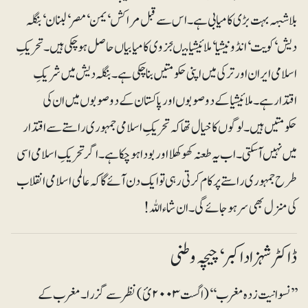
بلاشبہہ بہت بڑی کامیابی ہے۔ اس سے قبل مراکش‘یمن‘ مصر‘ لبنان‘ بنگلہ
دیش‘ کویت‘ انڈونیشیا‘ملائیشیا میںجزوی کامیابیاں حاصل ہوچکی ہیں۔ تحریکِ
اسلامی ایران اور ترکی میں اپنی حکومتیں بنا چکی ہے۔ بنگلہ دیش میں شریکِ
اقتدار ہے۔ ملائیشیا کے دو صوبوں اور پاکستان کے دو صوبوں میں ان کی
حکومتیں ہیں۔ لوگوں کا خیال تھا کہ تحریکِ اسلامی جمہوری راستے سے اقتدار
میں نہیں آسکتی۔ اب یہ طعنہ کھوکھلا اور بودا ہو چکا ہے۔ اگر تحریکِ اسلامی اسی
طرح جمہوری راستے پر کام کرتی رہی تو ایک دن آئے گا کہ عالمی اسلامی انقلاب
کی منزل بھی سر ہوجائے گی۔ ان شاء اللہ!
ڈاکٹر شہزاد اکبر ‘ چیچہ وطنی
’’نسوانیت زدہ مغرب‘‘ (اگست ۲۰۰۳ئ) نظر سے گزرا۔ مغرب کے