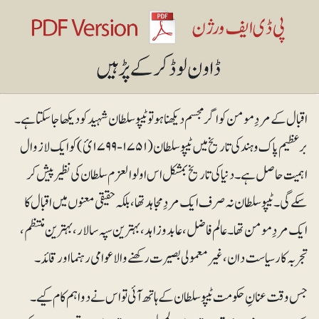
اقبال کے مردِ مومن کو اگر مجسم دیکھنا ہو تو ٹیپو سلطان شہید کو دیکھا جاسکتا ہے۔
برعظیم پاک وہند کی تاریخ میں ٹیپو سلطان(۱۷۵۱-۱۷۹۹ئ) کو ایک لازوال
اہمیت حاصل ہے۔ دنیا کی تاریخ بمشکل اس اولوالعزم سلطان کی نظیر پیش کر
سکے گی۔ٹیپو سلطان نہ صرف ایک مردِ مجاہد تھا،بلکہ حقیقی معنوں میں اقبال کا
ایک مردِ مومن تھا۔ عالم فاضل، عابد و زاہد، بہترین سپہ سالار، بہترین منتظم ،
تجربہ کار سیاست دان ، غیر معمولی بصیرت رکھنے والا عوامی رہنما اور قائد۔
جس وقت عنانِ حکومت ٹیپو سلطان کے ہاتھ آئی تو اس نے دو اہم کام کیے۔