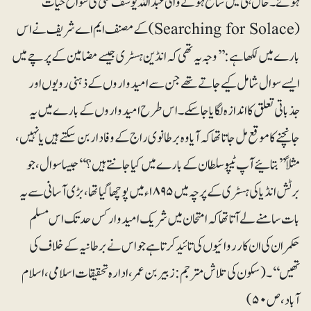
ہوئے۔ حال ہی میں شائع ہونے والی عبداللہ یوسف علی کی سوانح حیات
(Searching for Solace) کے مصنف ایم اے شریف نے اس
بارے میں لکھاہے : ’’وجہ یہ تھی کہ انڈین ہسٹری جیسے مضامین کے پرچے میں
ایسے سوال شامل کیے جاتے تھے جن سے امیدواروں کے ذہنی رویوں اور
جذباتی تعلق کا اندازہ لگایا جاسکے۔ اس طرح امیدواروں کے بارے میں یہ
جانچنے کا موقع مل جاتا تھا کہ آیا وہ برطانوی راج کے وفادار بن سکتے ہیں یا نہیں،
مثلاً ’’بتائیے آپ ٹیپو سلطان کے بارے میں کیا جانتے ہیں؟‘‘ جیسا سوال، جو
برٹش انڈیا کی ہسٹری کے پرچہ میں۱۸۹۵ء میں پوچھا گیا تھا ، بڑی آسانی سے یہ
بات سامنے لے آتا تھا کہ امتحان میں شریک امیدوار کس حد تک اس مسلم
حکمران کی ان کارروائیوں کی تائید کرتا ہے جو اس نے برطانیہ کے خلاف کی
تھیں‘‘۔(سکون کی تلاش مترجم: زبیر بن عمر ، ادارہ تحقیقات اسلامی، اسلام
آباد، ص۵۰ )