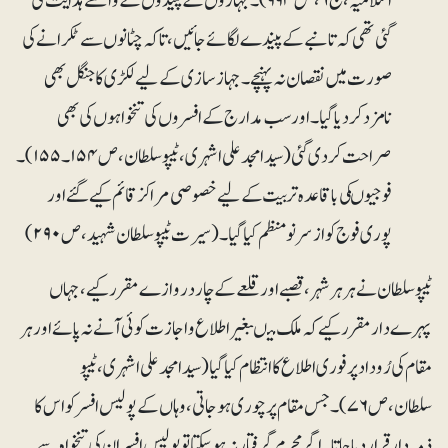
اسلامیہ، ج ۶، ص ۹۹۴)۔ جہازوں کے پیندوں کے واسطے ہدایت کی
گئی تھی کہ تانبے کے پیندے لگائے جائیں،تاکہ چٹانوں سے ٹکرانے کی
صورت میں نقصان نہ پہنچے۔ جہاز سازی کے لیے لکڑی کا جنگل بھی
نامزد کردیا گیا۔ اور سب مدارج کے افسروں کی تنخواہوں کی بھی
صراحت کردی گئی (سید امجد علی اشہری ،ٹیپو سلطان،ص۱۵۴۔۱۵۵)۔
فوجیوںکی باقاعدہ تربیت کے لیے خصوصی مراکز قائم کیے گئے اور
پوری فوج کو از سر نو منظم کیا گیا۔(سیرت ٹیپو سلطان شہید،ص ۲۹۰)
ٹیپو سلطان نے ہر ہر شہر، قصبے اور قلعے کے چار دروازے مقرر کیے، جہاں
پہرے دار مقرر کیے کہ ملک میںبغیر اطلاع و اجازت کوئی آنے نہ پائے اور ہر
مقام کی رُودادپر فوری اطلاع کا انتظام کیا گیا(سید امجد علی اشہری ، ٹیپو
سلطان،ص۷۶)۔ جس مقام پر چوری ہوجاتی، وہاں کے پولیس افسر کو اس کا
ذمہ دار قرار دیا جاتا۔ اگر مجرم گرفتار نہ ہوسکتا تو پولیس افسران کی تنخواہ سے