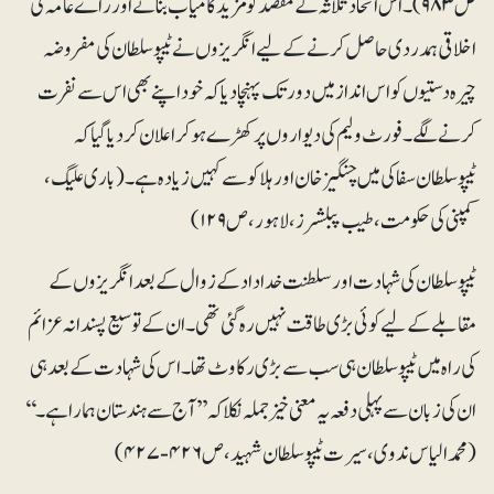
ص ۹۸۳)۔ اس اتحاد ثلاثہ کے مقصد کو مزید کامیاب بنانے اور راے عامہ کی
اخلاقی ہمدردی حاصل کرنے کے لیے انگریزوں نے ٹیپو سلطان کی مفروضہ
چیرہ دستیوں کو اس انداز میں دور تک پہنچادیا کہ خود اپنے بھی اس سے نفرت
کرنے لگے ۔ فورٹ ولیم کی دیواروں پر کھڑے ہوکر اعلان کردیا گیا کہ
ٹیپوسلطان سفاکی میں چنگیز خان اور ہلاکو سے کہیں زیادہ ہے۔(باری علیگ،
کمپنی کی حکومت، طیب پبلشرز، لاہور، ص ۱۲۹ )
ٹیپو سلطان کی شہادت اور سلطنت خداداد کے زوال کے بعد انگریزوں کے
مقابلے کے لیے کوئی بڑی طاقت نہیں رہ گئی تھی۔ ان کے توسیع پسندانہ عزائم
کی راہ میں ٹیپو سلطان ہی سب سے بڑی رکاوٹ تھا۔ اس کی شہاد ت کے بعد ہی
ان کی زبان سے پہلی دفعہ یہ معنی خیز جملہ نکلا کہ ’’آج سے ہندستان ہمارا ہے۔‘‘
(محمد الیاس ندوی، سیرت ٹیپو سلطان شہید، ص ۴۲۶-۴۲۷)