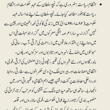
انتظامِ ریاست: ضروری ہے کہ ٹیپو سلطان کے عہدِ حکومت اور انتظامِ
ریاست کا بغور مطالعہ کیا جائے۔ ٹیپو سلطان نے اپنے ۱۷ سالہ عہد
حکومت (۱۷۸۲-۱۷۹۹ئ) میں زندگی کا کوئی لمحہ اطمینا ن اور چین سے
نہیں گزارا۔ یہ سارا عرصہ جنگی معرکوں میں گزرا، جو مہلت ملی اس
میں وہ اپنے زیر اقتدار علاقوں میں زراعت کی ترقی، آب رسانی کی
سہولتوں میں اضافے ، نہروں اور تالابوں اور سڑکوں اور پلوں،
بندرگاہوں اور نئے شہروں کی تعمیر ، چھوٹی بڑی صنعتوں کی ترقی، فوجی و
انتظامی اصلاحات اور بیرون ملک و پڑوسی حکمرانوں سے سفارتی روابط
اور داخلی معاملات پر گفت و شنید جیسے اہم انتظامی و تعمیراتی امور میں
الجھا رہا۔ ساتھ ہی ساتھ میدان جنگ کے نقشوں کو مرتب کرتا، لڑائی کی
منصوبہ بندی کرتا اور اپنے عمال حکومت ، فوجی سالاروں اور قلعہ
داروںکو ہدایات جاری کرتا۔ اس کی شہادت کے بعد اس کے ذخیرے