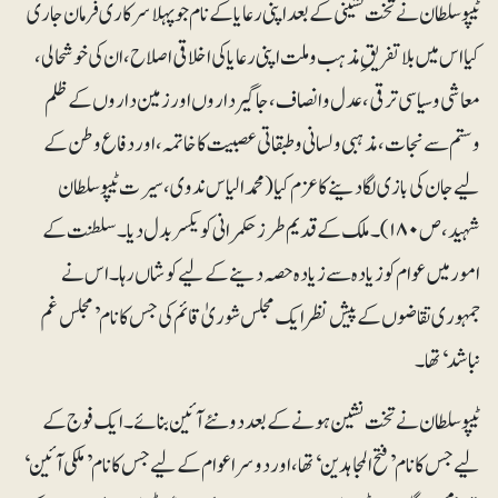
ٹیپو سلطان نے تخت نشینی کے بعداپنی رعایا کے نام جو پہلا سرکاری فرمان جاری
کیا اس میں بلاتفریقِ مذہب و ملت اپنی رعایا کی اخلاقی اصلاح، ان کی خوشحالی ،
معاشی و سیاسی ترقی، عدل و انصاف ، جاگیرداروں اور زمین داروں کے ظلم
وستم سے نجات ، مذہبی و لسانی و طبقاتی عصبیت کا خاتمہ ، اور دفاع وطن کے
لیے جان کی بازی لگادینے کا عزم کیا (محمد الیاس ندوی، سیرت ٹیپو سلطان
شہید،ص ۱۸۰)۔ ملک کے قدیم طرز حکمرانی کو یکسر بدل دیا۔سلطنت کے
امور میں عوام کو زیادہ سے زیادہ حصہ دینے کے لیے کوشاں رہا۔ اس نے
جمہوری تقاضوں کے پیش نظر ایک مجلس شوریٰ قائم کی جس کا نام ’مجلس غم
نباشد‘تھا۔
ٹیپوسلطان نے تخت نشین ہونے کے بعد دو نئے آئین بنائے۔ ایک فوج کے
لیے جس کا نام ’فتح المجاہدین‘ تھا، اور دوسرا عوام کے لیے جس کا نام ’ملکی آئین ‘