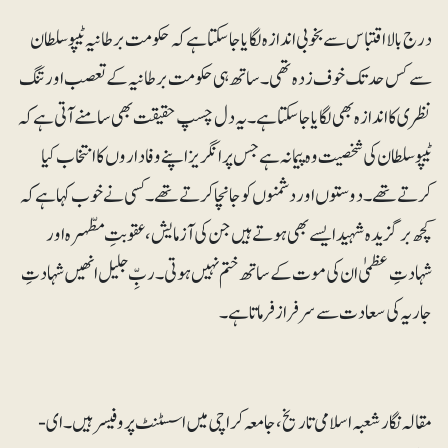
درج بالا اقتباس سے بخوبی اندازہ لگایا جاسکتا ہے کہ حکومت برطانیہ ٹیپو سلطان
سے کس حد تک خوف زدہ تھی۔ ساتھ ہی حکومت برطانیہ کے تعصب اور تنگ
نظری کا اندازہ بھی لگایا جاسکتا ہے۔ یہ دل چسپ حقیقت بھی سامنے آتی ہے کہ
ٹیپو سلطان کی شخصیت وہ پیمانہ ہے جس پر انگریز اپنے وفاداروں کا انتخاب کیا
کرتے تھے۔دوستوں اور دشمنوں کو جانچا کرتے تھے۔کسی نے خوب کہا ہے کہ
کچھ برگزیدہ شہید ایسے بھی ہوتے ہیں جن کی آزمایش ، عقوبتِ مطّہرہ اور
شہادتِ عظمیٰ ان کی موت کے ساتھ ختم نہیں ہوتی ۔ربِّ جلیل انھیں شہادتِ
جاریہ کی سعادت سے سرفراز فرماتا ہے۔
مقالہ نگار شعبہ اسلامی تاریخ، جامعہ کراچی میں اسسٹنٹ پروفیسر ہیں۔ ای-