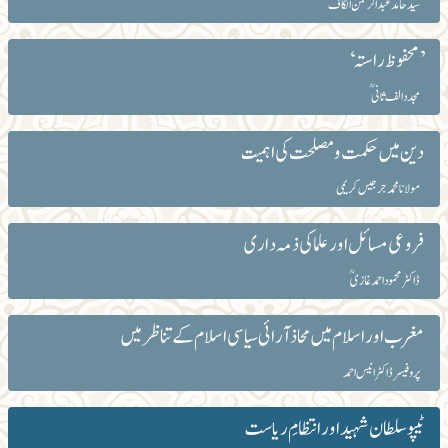
سید حامد عبدالرحمن الکاف
’محفوظ راستہ‘
مجدد الف ثانؒی
دین میں حکمت و مصلحت کی اہمیت
مولانا محمد جرجیس کریمی
فروعی مسائل اور علما کی ذمہ داری
ڈاکٹر محمود احمد غازیؒ
مغرب اور اسلام میں محاذآرائی سیاسی اسلام کے تناظر میں
پروفیسر ڈاکٹر انیس احمد
ٹیپو سلطان شہید اور انتظامِ ریاست