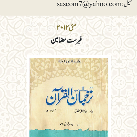
میل: sascom7@yahoo.com
مئی ۲۰۱۲
فہرست مضامین