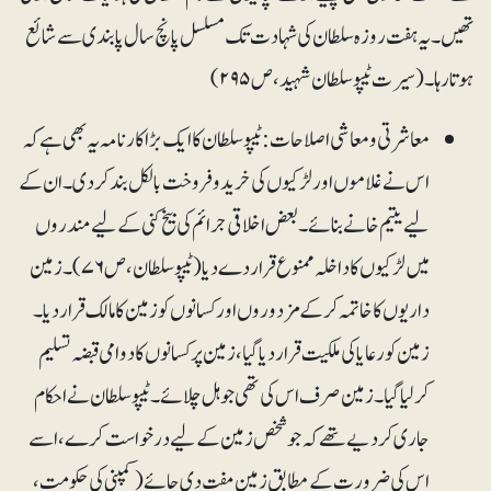
تھیں۔ یہ ہفت روزہ سلطان کی شہادت تک مسلسل پانچ سال پابندی سے شائع
ہوتا رہا۔(سیرت ٹیپو سلطان شہید، ص۲۹۵)
معاشرتی و معاشی اصلاحات: ٹیپو سلطان کا ایک بڑا کارنامہ یہ بھی ہے کہ
اس نے غلاموں اور لڑکیوں کی خریدو فروخت بالکل بند کردی۔ ان کے
لیے یتیم خانے بنائے۔بعض اخلاقی جرائم کی بیخ کنی کے لیے مندروں
میں لڑکیوں کا داخلہ ممنوع قرار دے دیا(ٹیپو سلطان، ص ۷۶)۔ زمین
داریوں کا خاتمہ کرکے مزدوروں او ر کسانوں کو زمین کا مالک قرار دیا۔
زمین کو رعایا کی ملکیت قرار دیا گیا، زمین پر کسانوں کا دوامی قبضہ تسلیم
کرلیا گیا۔ زمین صرف اس کی تھی جو ہل چلائے۔ ٹیپو سلطان نے احکام
جاری کردیے تھے کہ جو شخص زمین کے لیے درخواست کرے، اسے
اس کی ضرورت کے مطابق زمین مفت دی جائے(کمپنی کی حکومت،