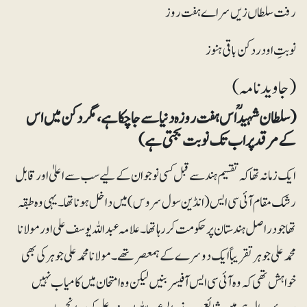
رفت سلطاں زیں سراے ہفت روز
نوبتِ او در دکن باقی ہنوز
(جاوید نامہ)
(سلطان شہیدؒ اس ہفت روزہ دنیا سے جاچکا ہے، مگر دکن میں اس
کے مرقد پر اب تک نوبت بجتی ہے)
ایک زمانہ تھا کہ تقسیم ہند سے قبل کسی نوجوان کے لیے سب سے اعلیٰ اور قابل
رشک مقام آئی سی ایس (انڈین سول سروس) میں داخل ہونا تھا۔ یہی وہ طبقہ
تھا جو دراصل ہندستان پر حکومت کررہا تھا۔علامہ عبداللہ یوسف علی اور مولانا
محمد علی جوہر تقریباً ایک دوسرے کے ہمعصر تھے۔ مولانا محمد علی جوہر کی بھی
خواہش تھی کہ وہ آئی سی ایس آفیسر بنیں لیکن وہ امتحان میں کامیاب نہیں