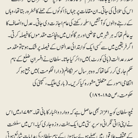
اس کی تلافی کی جاتی۔ ان مقامات پر جہاں ڈاکوئوں کے حملے کا خطرہ رہتا تھا ، وہاں
کے رہنے والوں کو آتشیں اسلحہ رکھنے کی عام اجازت دی جاتی۔عدل و انصاف کا
یہ عالم تھا کہ ہر شہر میں قاضی اور ہر گائوں میں پنچائت مقدموں کا فیصلہ کرتی۔
اگر فریقین میں سے کسی ایک کو ابتدائی عدالتوں کے فیصلہ پر شک ہوتا تو مقدمہ
صدر عدالت (ہائی کورٹ) میں دائر کیا جاتا۔ سلطان نے افسرانِ ضلع کے نام
حکم جاری کررکھا تھا کہ وہ ہر سال سرنگا پٹم (دارالحکومت) میں جمع ہوکر
انتظامی امور کے متعلق مشورہ کیا کریں۔(باری علیگ، کمپنی کی
حکومت،ص ۱۸۵- ۱۸۶)
ٹیپو سلطان کو یہ اعزاز بھی حاصل ہے کہ وہ اردو اخبار کا بانی تھا۔ ۱۷۹۴ء میں اس
نے اپنی ذاتی نگرانی و سرپرستی میں ایک ہفت روزہ جاری کیا ۔ اس میں سلطنت
کے مختلف علاقوں میں پھیلے ہوئے سپاہیوں کے نام سلطان کی ہدایات شائع ہوتی