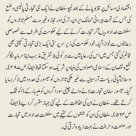
اقتصادی مسائل پر قابو پانے کے بعدٹیپو سلطان نے ایک نئی تجارتی پالیسی وضع
کی جس کے تحت بیرونی ممالک ایران، ترکی اور حجاز وغیرہ سے مسلم تاجروں کو
سلطنت خداداد میںآکر تجارت کرنے کے لیے حکومت کی طرف سے خصوصی
رعایتوں سے نوازا گیا۔ خود حکومت کی زیرسرپرستی ایک بڑی تجارتی کمپنی بھی
قائم کی گئی جس میں اس کی رعایا میں سے ہر کوئی بلاتفریق مذہب اپنا سرمایہ لگا کر
نفع و نقصان کے اسلامی اصولوں کی بنیاد پر شریک ہوسکتا تھا(ایضاً، ص ۲۸۷)۔
وسط ایشیائی ریاست آرمینیہ سے غیر ملکی تاجروں کو میسور کی حدود میں لاکر بسایا
گیا۔میسور سامان تجارت لانے والے چینی سوداگروں کو ملیبار کے ڈاکو تنگ
کرتے تھے۔ سلطان نے ان کی حفاظت کے لیے کئی جہاز مقرر کردیے(ایضاً،
ص ۵۶۴)۔ سلطان کی ان کوششوں کے نتیجے میں سلطنت خداداد میں تجارت
اور صنعت و حرفت نے بہت زیادہ ترقی کی۔