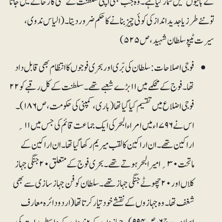
کے بانیوںمیں شمار کیا ہے۔ وہ جب بھی اپنی سلطنت کے کسی کارخانے میں جاتا
تو نئے طرز یا جدید انداز کی کوئی چیز بنانے کا حکم ضرور دیتا۔(الیاس ندوی،
سیرت ٹیپو سلطان شہید،ص ۵۲۵ )
فوجی اصلاحات: سلطان کی بّری اور بحری فوجوں کا انتظام بھی قابل داد
تھا۔ فوج کے محکمے میں ۱۱بڑے شعبے تھے۔ سلطنت کے کُل رقبے کو ۲۲
فوجی اضلاع میں تقسیم کیا گیا تھا (باری، کمپنی کی حکومت،ص ۱۸۶)۔
اس نے ۱۷۹۶ء میں امراء البحر کی ایک جماعت قائم کی جس میں ۱۱؍
اراکین تھے۔ ان اراکین کا لقب میریم رکھا گیا تھا۔ ان اراکین کے
ماتحت ۳۰؍ امیر البحر ہوتے تھے۔ بحری فوج کے متعلق ۲۰جنگی جہاز
کلاں اور ۲۰چھوٹے جنگی جہاز تھے۔ سلطان کو فن جہاز سازی سے بھی
شغف تھا۔ وہ جہازوں کے نقشے خود تیار کرتا تھا (اردو دائرہ معارف