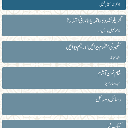
ڈاکٹر محمد سہیل شفیق
گھریلو تشدد کاخاتمہ یا خاندانی انتشار؟
فائزہ خلیل ایڈووکیٹ
کشمیر کی مظلوم بیوائیں اور نیم بیوائیں
امجد عباسی
شام خون آشام
عبد الغفار عزیز
رسائل و مسائل
کتاب نما