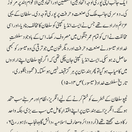
ایک جانب اپنی پوری توجہ اتحاد بین المسلمین اور اتحاد بین الاقوام ہند پر مرکوز
کی ۔دوسری جانب ملک کی صنعت و حرفت پر پوری توجہ دی۔ سلطان کے یہی
عزائم و ارادے تھے جس نے ایسٹ انڈیا کمپنی کو سلطان کا مخالف بنادیا، اور اسی
مخالفت نے اس کو تمام عمر جنگوں میں مصروف رکھا۔ اس کے باوجود سلطنتِ
خداداد میسور نے صنعت و حرفت اور دیگر فنون میں جو ترقی کی وہ میسور کو کبھی
حاصل نہ ہوسکی۔ ایسٹ انڈیا کمپنی جان چکی تھی کہ اگر ٹیپو سلطان اپنے ارادوں
میں کامیاب ہوگیا تو پھر ہندستان پر ہرگز قبضہ نہیں ہوسکتا۔(محمود بنگلوری،
تاریخ سلطنت خداد (میسور)ص ۱۴-۱۵)
ٹیپوسلطان کے خطرے کو ختم کرنے کے لیے انگریز، نظام اور مرہٹے سب متحد
ہوگئے۔ انگریز اسے ہندستان پر اپنے اقتدارِ کامل میں سب سے بڑی، بلکہ واحد
رکاوٹ سمجھتے تھے (اُردو دائرہ معارف اسلامیہ، دانش گاہِ پنجاب، لاہور، ج۶،