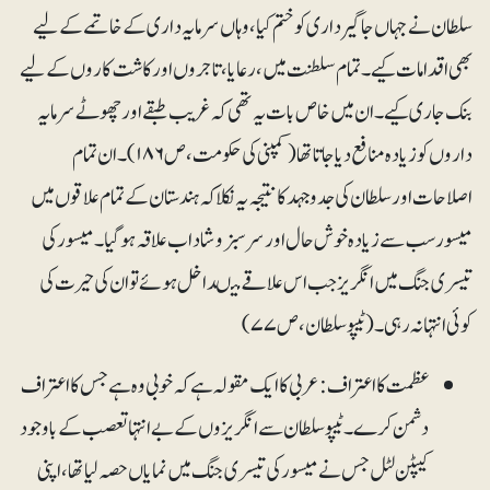
سلطان نے جہاں جاگیرداری کو ختم کیا ، وہاں سرمایہ داری کے خاتمے کے لیے
بھی اقدامات کیے۔ تمام سلطنت میں، رعایا، تاجروں اور کاشت کاروں کے لیے
بنک جاری کیے۔ ان میں خاص بات یہ تھی کہ غریب طبقے اور چھوٹے سرمایہ
داروں کو زیادہ منافع دیا جاتا تھا(کمپنی کی حکومت، ص۱۸۶)۔ ان تمام
اصلاحات اور سلطان کی جدوجہد کا نتیجہ یہ نکلا کہ ہندستان کے تمام علاقوں میں
میسور سب سے زیادہ خوش حال اور سرسبزو شاداب علاقہ ہوگیا۔ میسور کی
تیسری جنگ میں انگریز جب اس علاقے میںداخل ہوئے تو ان کی حیرت کی
کوئی انتہا نہ رہی۔ (ٹیپو سلطان، ص ۷۷)
عظمت کا اعتراف:عربی کا ایک مقولہ ہے کہ خوبی وہ ہے جس کا اعتراف
دشمن کرے۔ ٹیپو سلطان سے انگریزوں کے بے انتہا تعصب کے باوجود
کیپٹن لٹل جس نے میسور کی تیسری جنگ میں نمایاں حصہ لیا تھا، اپنی