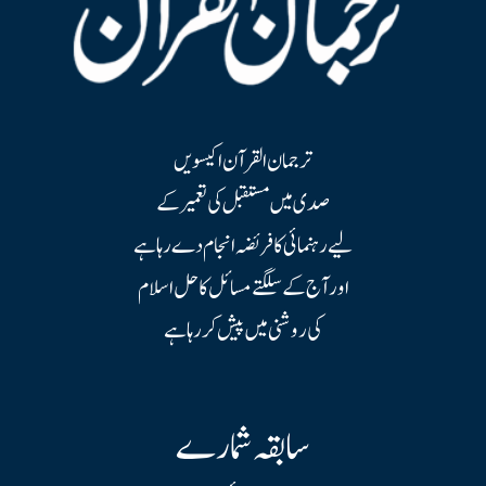
ترجمان القرآن اکیسویں
صدی میں مستقبل کی تعمیر کے
لیے رہنمائی کا فریضہ انجام دے رہا ہے
اور آج کے سلگتے مسائل کا حل اسلام
کی روشنی میں پیش کر رہا ہے
سابقہ شمارے