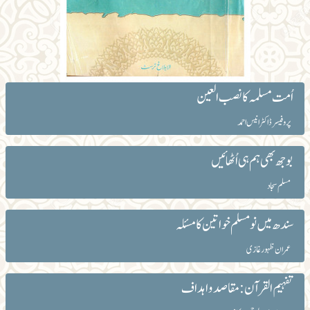
اُمت مسلمہ کا نصب العین
پروفیسر ڈاکٹر انیس احمد
بوجھ بھی ہم ہی اُٹھائیں
مسلم سجاد
سندھ میں نومسلم خواتین کا مسئلہ
عمران ظہور غازی
تفہیم القرآن: مقاصد و اہداف