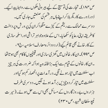
ص۱۸۴)۔ تجارت کی توسیع کے لیے بیرونی ملکوں سے روابط پیدا کیے۔
دُور دُور سے کاریگر بلا کر اپنے ہاں ہر قسم کی صنعتیں جاری کیں۔
دوسرے ممالک سے ریشم کے کیڑے منگوا کر ان کی پرورش و پرداخت
کا طریقہ اپنی رعایا کو سکھایا۔ اس کے علاوہ جواہر تراشی اور اسلحہ سازی
کے کارخانے بھی قائم کیے (اردو دائرہ معارف اسلامیہ، ج۶،
ص ۹۹۴)۔ ان کارخانوں میں گھڑی سازی اور قینچیوں کا کام بھی ہوتا تھا
۔ ان کارخانوں کے قیام سے ایک بڑا فائدہ یہ ہوا کہ ضرورت کی ہر چیز
اب سلطنت میں تیار ہونے لگی۔ درآمدات پر انحصار کم ہوگیا اور
سلطنت میں تیار کردہ چیزیں برآمد ہونے لگیں۔ دوسری طرف
ہزاروں بے روزگاروں کے مسائل بھی اس سے حل ہوئے۔(سیرت
ٹیپو سلطان شہید،ص ۲۳۰)