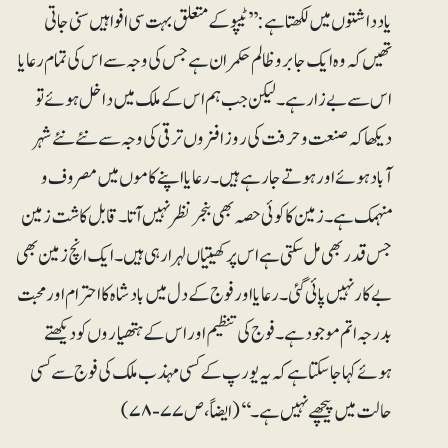
یادداشتوں میں لکھتا ہے: ’’ٹیپو کے متعلق بہت سی افواہیں سنی جاتی
تھیں کہ وہ ایک جابر و ظالم حکمران ہے جس کی وجہ سے اس کی تمام رعایا
اس سے بے زار ہے۔ لیکن جب ہم اس کے ملک میں داخل ہوئے تو
دیکھا کہ صنعت و حرفت کی روز افزوں ترقی کی وجہ سے نئے نئے شہر
آباد ہوئے اور ہوتے جارہے ہیں۔ رعایا اپنے کاموں میں مصروف و
منہمک ہے۔ زمین کا کوئی حصہ بھی بنجر نظر نہیں آتا۔ قابل کاشت زمین
جس قدر بھی مل سکتی ہے ا س پر کھیتیاں لہرارہی ہیں۔ ایک انچ زمین بھی
بے کار نہیں پائی گئی۔ رعایا اورفوج کے دل میں بادشاہ کا احترام اور محبت
بدرجہ اتم موجود ہے۔ فوج کی تنظیم اور اس کے ہتھیاروں کو دیکھتے
ہوئے کہا جاسکتا ہے کہ یہ یورپ کے کسی مہذب ملک کی فوج سے کسی
حالت میں پیچھے نہیں ہے۔‘‘ (ایضاً، ص ۷۷-۷۸)