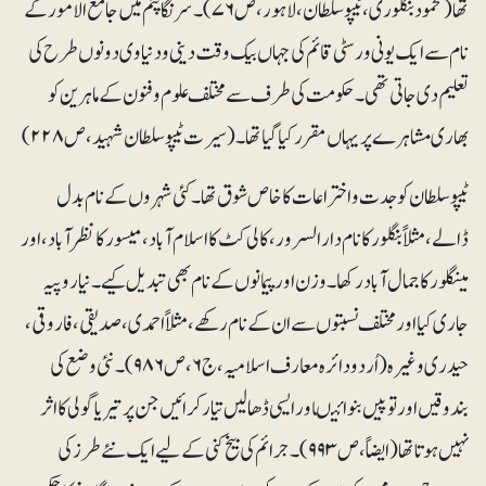
تھا (محمود بنگلوری،ٹیپو سلطان، لاہور، ص۷۶)۔ سرنگا پٹم میں جامع الامور کے
نام سے ایک یونی ورسٹی قائم کی جہاں بیک وقت دینی و دنیاوی دونوں طرح کی
تعلیم دی جاتی تھی ۔ حکومت کی طرف سے مختلف علوم و فنون کے ماہرین کو
بھاری مشاہرے پر یہاں مقرر کیا گیا تھا ۔( سیرت ٹیپو سلطان شہید،ص ۲۲۸ )
ٹیپو سلطان کو جدت و اختراعات کا خاص شوق تھا۔کئی شہروں کے نام بدل
ڈالے، مثلاً بنگلور کا نام دارالسرور، کالی کٹ کا اسلام آباد، میسور کا نظر آباد ، اور
مینگلور کا جمال آباد رکھا۔ وزن اور پیمانوں کے نام بھی تبدیل کیے۔نیا روپیہ
جاری کیااور مختلف نسبتوں سے ان کے نام رکھے، مثلاً احمدی، صدیقی، فاروقی،
حیدری وغیرہ(اُردو دائرہ معارف اسلامیہ، ج۶، ص ۹۸۶)۔ نئی وضع کی
بندوقیں اور توپیں بنوائیںاور ایسی ڈھالیں تیار کرائیں جن پر تیر یا گولی کا اثر
نہیں ہوتا تھا(ایضاً، ص ۹۹۳)۔ جرائم کی بیخ کنی کے لیے ایک نئے طرز کی