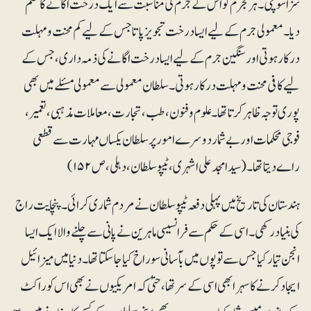
سزاسوچی۔ ہر مجرم کو اس کے جرم کی مناسبت سے ایک درخت اگانے کا حکم
دیا۔ معمولی جرم کے لیے ایسا درخت تجویز پاتا جس کے لیے کم محنت و مہلت
درکار ہوتی اور سنگین جرم کے لیے ایسا درخت اگانے کی ذمہ داری، جس کے
لیے کافی محنت و مہلت درکار ہوتی۔ سلطان معمولی سے معمولی مسئلے میں بھی
پور ی توجہ ظاہر کرتا تھا۔ علوم و فنون ، طب ، تجارت، معاملات مذہبی ، تعمیر،
فوجی محکمات اور بے شمار دوسرے امور پر سلطان یکساں مہارت سے قطعی
راے دیتا تھا۔(سید امجد علی اشہری ، ٹیپو سلطان، دہلی، ص ۱۵۲)
ہندستان کی تاریخ میں پہلی دفعہ ٹیپو سلطان نے مردم شماری کرائی۔پنچایت راج
کی بنیاد رکھی۔ اسی کے حکم سے فرانسیسی ماہرین نے پانی سے چلنے والا ایک ایسا
انجن تیار کیا جس سے توپوں میں بآسانی سوراخ کیا جاسکتا تھا۔ دنیا میں میزائیل
ایجاد کرنے کا سہرا بھی اسی کے سر تھا، حتیٰ کہ امریکیوں نے بھی اس کو راکٹ