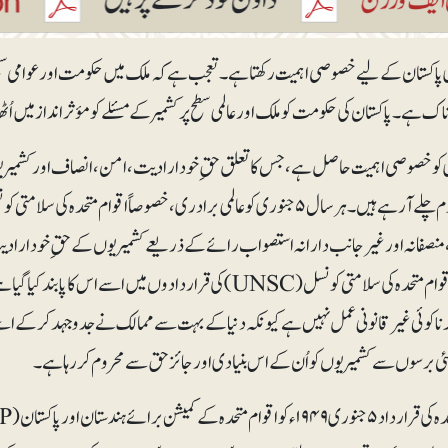
ی پاکستان کے لیے خصوصی اہمیت رکھتا ہے۔ تعجب ہے کہ ملک میں حکومت اور عوامی سطح پ
 ہے۔ پاکستان کی حکومت کو ملک اورعالمی سطح پر کشمیر کے مسئلے کو مؤثرانداز میں اُٹھ
 کو خصوصی اہمیت حاصل ہے، جس کا تعلق حقِ خود ارادیت، امن، انصاف اور کشمی
سے محروم چلے آرہےہیں۔ ہرسال ۵جنوری کو عالمی برادری، خصوصاً اقوام متحدہ
، منصفانہ اور غیر جانب دارانہ استصواب رائے کے ذریعے کشمیریوں کے حقِ خوداراد
کشمیر پر اقوام متحدہ کی سلامتی کونسل (UNSC) کی قراردادوں میں 
رنا کوئی غیرقانونی عمل نہیں ہے کیونکہ دنیا کے بہت سے ممالک نے جدوجہد کر کے اس
ی برسوں سے کشمیریوں کو اُن کے اس بنیادی اور جائز حق سے محروم کر رہا ہے۔