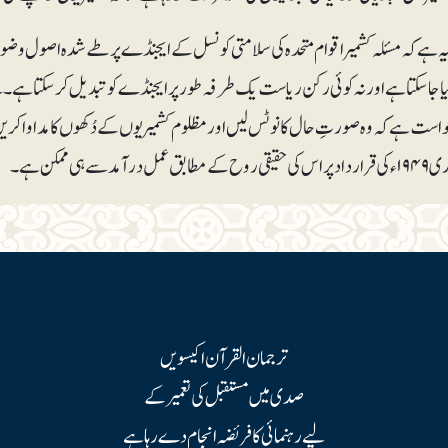
 ہے کہ مسئلہ کشمیر اقوام متحدہ کی سلامتی کونسل کے ایجنڈے پر طے شدہ اصول و ضوابط
ا جا سکتا ہے اور نہ کوئی رکن ریاست یک طرفہ طور پر ایجنڈے کو تبدیل کر سکتا ہے۔ نئ
ترجمان القرآن اکیسویں
صدی میں مستقبل کی تعمیر کے
لیے رہنمائی کا فریضہ انجام دے رہا ہے