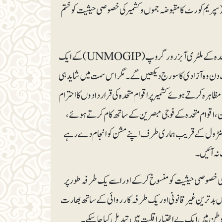
(سپریم کورٹ کا مقبوضہ جموں و کشمیر کی خصوصی حیثیت کو ختم
مظلوم کشمیری اپنی سرزمین پر نیلے ہیلمٹ والے افسران کو جو ہندستان اور پاکستان میں اقوام متحدہ کے ملٹری آبزرور گروپ (UNMOGIP) کے ایک
یک دن وہ آزادی کا سورج دیکھیں گے۔ مگر اس سمت میں شاید ہی
رہ کرتے ہوئے کشمیر پر اقوام متحدہ کی قراردادوں کا احترام
ران، اقوام متحدہ کے فوجی مبصرین کے ساتھ کام کرتے ہوئے،
ن آف کنٹرول کے قریب ہماری طرف اپنے مشن کو انجام دے رہے
نہ آئیں۔
ے کو فروغ دینے والے بھارتی وزیر اعظم مودی نے ۵؍ اگست ۲۰۱۹ء کو خطے کی خصوصی حیثیت کو منسوخ کرکے اور اسے یک طرفہ طور پر
ست کا حصہ بنا کر اپنے تمام پیش روؤں کو پیچھے چھوڑ دیا ہے۔ ۵؍اگست ۲۰۱۹ء کی اس بدترین غیر قانونی اور یک طرفہ کارروائی کے ساتھ بھارت
ہی وطن میں ایک بے اختیار اقلیت میں تبدیل کیا جا سکے۔