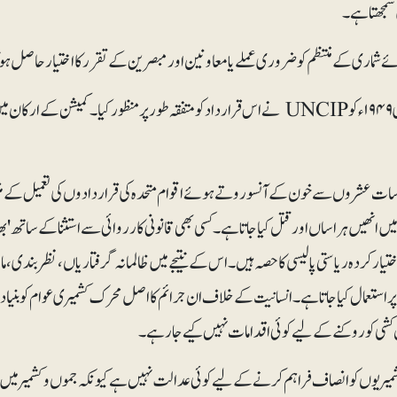
مجھتا ہے۔
 شماری کے منتظم کو ضروری عملے یا معاونین اور مبصرین کے تقرر کا اختیار حاصل ہو
۵جنوری ۱۹۴۹ء کو UNCIP نے اس قرارداد کو متفقہ طور پر منظور کیا۔ کمیشن کے 
ات عشروں سے خون کے آنسو روتے ہوئے اقوام متحدہ کی قراردادوں کی تعمیل کے 
ں انھیں ہراساں اور قتل کیا جاتا ہے۔ کسی بھی قانونی کارروائی سے استثنا کے ساتھ ' 
ختیار کردہ ریاستی پالیسی کا حصہ ہیں۔ اس کے نتیجے میں ظالمانہ گرفتاریاں، نظربندی
ر استعمال کیا جاتا ہے۔ انسانیت کے خلاف ان جرائم کا اصل محرک کشمیری عوام کو بنیا
شی کو روکنے کے لیے کوئی اقدامات نہیں کیے جارہے۔
میریوں کو انصاف فراہم کرنے کے لیے کوئی عدالت نہیں ہے کیونکہ جموں و کشمیر میں عد