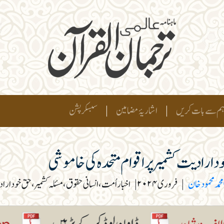
م سے بات کریں
|
اشاریۂ مضامین
|
سبسکرپشن
د ارادیت کشمیر پر اقوام متحدہ کی خاموشی
محمد محمود خان
|
فروری ۲۰۲۴
|
اخبار اُمت، انسانی حقوق، مسئلہ کشمیر، حق خود ارا