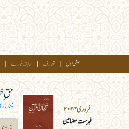
(current)
صفحہ اول
|
تعارف
|
سابقہ شمارے
|
ہ
حقِ خو
میجر (ر) 
فروری ۲۰۲۴
فہرست مضامین