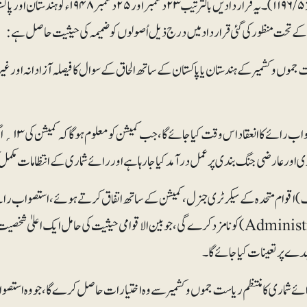
 کے تحت منظور کی گئی قرارداد میں درج ذیل اُصولوں کو ضمیمہ کی حیثیت حاصل ہے:
ت جموں و کشمیر کے ہندستان یا پاکستان کے ساتھ الحاق کے سوال کا فیصلہ آزادانہ او
 اور عارضی جنگ بندی پر عمل درآمد کیا جارہا ہے اور رائے شماری کے انتظامات مکمل
Administrator) کو نامزد کرے گی، جو بین الاقوامی حیثیت کی حامل ایک اعل
دے پر تعینات کیا جائے گا۔
 شماری کا منتظم ریاست جموں و کشمیر سے وہ اختیارات حاصل کرے گا، جو وہ استصواب