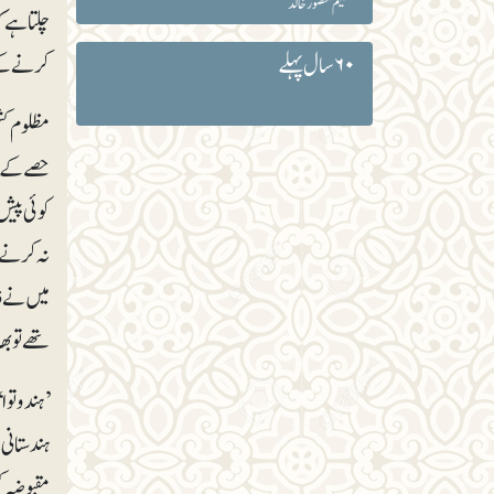
سلیم منصور خالد
چلتا ہے 
۶۰ سال پہلے
کرنے کے 
حصے کے ط
کوئی پیش
نہ کرنے 
میں نے ذ
تھے تو بھ
مقبوضہ کش