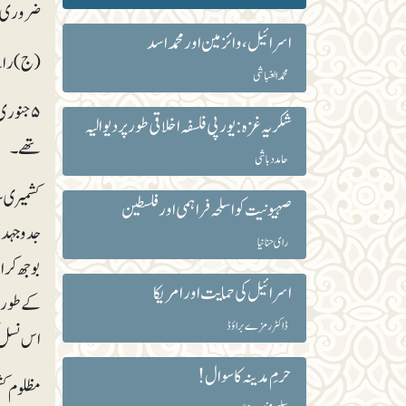
ضروری س
اسرائیل ، وائزمین اور محمد اسد
(ج) رائے
محمد الغباشی
شکریہ غزہ: یورپی فلسفہ اخلاقی طور پر دیوالیہ
تھے۔
حامد دباشی
کشمیری س
صہیونیت کو اسلحہ فراہمی اور فلسطین
جدوجہد می
رای حنانیا
بوجھ کر ا
اسرائیل کی حمایت اور امریکا
کے طور پ
ڈاکٹر رمزے براؤڈ
اس نسل ک
حرمِ مدینہ کا سوال!
مظلوم کش