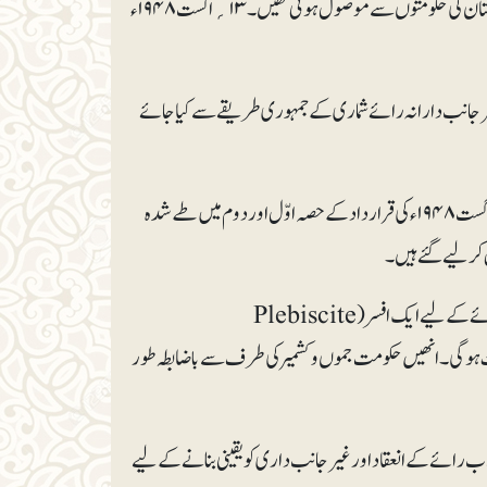
(دستاویز۱۱۹۶/۵)۔ یہ قراردادیں بالترتیب ۲۳دسمبر اور ۲۵ دسمبر۱۹۴۸ء کو ہندستان اور پاکستان کی حکومتوں سے موصول ہوئی تھیں۔ ۱۳؍ اگست ۱۹۴۸ء
ر غیر جانب دارانہ رائے شماری کے جمہوری طریقے سے کیا جائے
۲- استصواب رائے کا انعقاد اس وقت کیا جائے گا، جب کمیشن کو معلوم ہوگا کہ کمیشن کی ۱۳؍اگست ۱۹۴۸ء کی قرارداد کے حصہ اوّل اور دوم میں طے شدہ
 کر لیے گئے ہیں۔
۳- (الف) اقوام متحدہ کے سیکرٹری جنرل، کمیشن کے ساتھ اتفاق کرتے ہوئے، استصواب رائے کے لیے ایک افسر (Plebiscite
یٰ شخصیت ہو گی۔ انھیں حکومت جموں و کشمیر کی طرف سے باضابطہ طور
 رائے کے انعقاد اور غیر جانب داری کو یقینی بنانے کے لیے