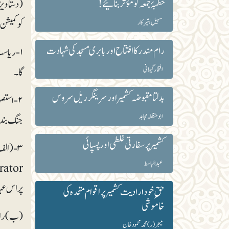
خطبۂ جمعہ کو مؤثر بنائیے!
کو کمیشن
سہیل بشیر کار
رام مندر کا افتتاح اور بابری مسجد کی شہادت
۱- ریاس
افتخار گیلانی
گا۔
بدلتا مقبوضہ کشمیر اور سرینگر ریل سروس
ابوحنظلہ مجاہد
جنگ بندی
کشمیر پر سفارتی غلطی اور پسپائی
عبدالباسط
پر اس عہ
حقِ خود ارادیت کشمیر پر اقوام متحدہ کی
خاموشی
(ب) رائے
میجر (ر) محمد محمود خان