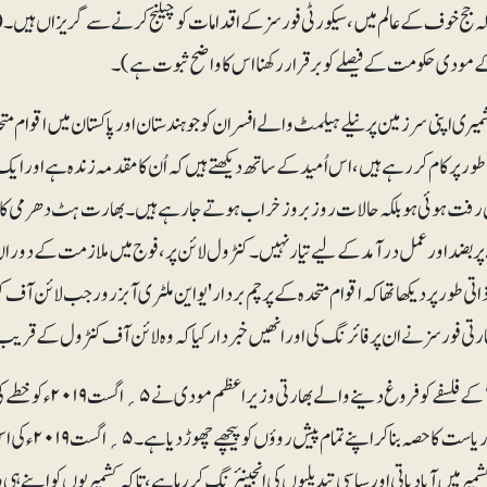
کہ جج خوف کے عالم میں، سیکورٹی فورسز کے اقدامات کو چیلنج کرنے سے گریزاں ہیں۔ 
مودی حکومت کے فیصلے کو برقرار رکھنا اس کا واضح ثبوت ہے)۔
ور پر کام کررہے ہیں، اس اُمید کے ساتھ دیکھتے ہیں کہ اُن کا مقدمہ زندہ ہے اور ا
 رفت ہوئی ہو بلکہ حالات روز بروز خراب ہوتے جارہے ہیں۔ بھارت ہٹ دھرمی کا مظاہ
پر بضد اور عمل درآمد کے لیے تیا ر نہیں۔ کنٹرول لائن پر، فوج میں ملازمت کے دو
اتی طور پر دیکھا تھا کہ اقوام متحدہ کے پرچم بردار 'یو این ملٹری آبزرور جب لائ
ارتی فورسز نے ان پر فائرنگ کی اور انھیں خبردار کیا کہ وہ لائن آف کنٹرول کے قریب 
’ہندوتوا‘ کے فلسف
ہندستانی ریا
میر میں آبادیاتی اور سیاسی تبدیلیوں کی انجینئرنگ کر رہا ہے، تاکہ کشمیریوں کو اپنے 