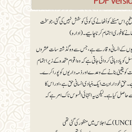
ر اس مسئلے کو اُٹھانے کی کوئی کوشش نہیں کی گئی، جو سخت
انے کا فوری اہتمام کرنا چاہیے۔ (ادارہ)
ریوں کے انسانی وقار سے ہے، جس سے وہ گذشتہ سات عشروں
 کی سلامتی کونسل کو یاد دہانی کروائی جاتی ہے کہ وہ اقوام متحدہ کے زیر اہتمام
یت کو یقینی بنانے کے وعدے اورذمہ داریوں کو پورا کرے۔
اسے اس کا پابند کیا گیا ہے۔ حقِ خود ارادیت ایک بنیادی انسانی حق ہے، اور اس کا
ے حاصل کیا ہے۔ لیکن یہ انتہائی افسوس ناک امر ہے کہ
اقوام متحدہ کی قرارداد ۵ جنوری ۱۹۴۹ء کو اقوام متحدہ کے کمیشن برائے ہندستان اور پاکستان (UNCIP) کے اجلاس میں منظور کی گئی تھی