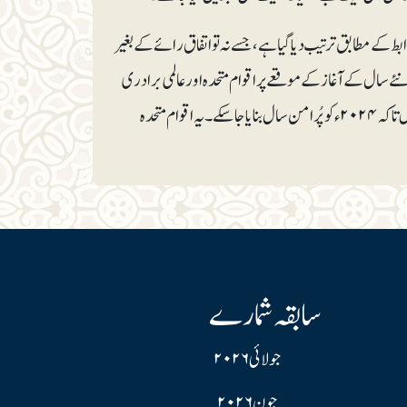
 کے مطابق ترتیب دیا گیا ہے، جسے نہ تو اتفاق رائے کے بغیر
ے سال کے آغاز کے موقعے پر اقوام متحدہ اور عالمی برادری
سے درخواست ہے کہ وہ صورتِ حال کا نوٹس لیں اور مظلوم کشمیریوں کے دُکھوں کا مداوا کریں تاکہ ۲۰۲۴ءکو پُرامن سال بنایا جا سکے۔ یہ اقوام متحدہ
سابقہ شمارے
جولائی ۲۰۲۶
جون ۲۰۲۶