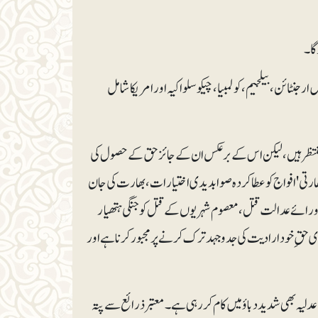
گا۔
ارکان میں ارجنٹائن ، بیلجیم، کولمبیا، چیکوسلواکیہ اور امریکا شامل
منتظر ہیں، لیکن اس کے برعکس ان کے جائز حق کے حصول کی
بھارتی ' افواج کو عطا کردہ صوابدیدی اختیارات، بھارت کی جان
، ماورائے عدالت قتل، معصوم شہریوں کے قتل کو جنگی ہتھیار
دی حقِ خودارادیت کی جدوجہد ترک کرنے پر مجبور کرنا ہے اور
لیہ بھی شدید دباؤ میں کام کر رہی ہے۔ معتبر ذرائع سے پتہ