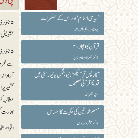
’سیاسی اسلام‘ اور اس کے مضمرات
۵ جنور
پروفیسر ڈاکٹر انیس احمد
تشویش ناک
قرآن کا اعجاز -۲
۵جنوری
ڈاکٹر ظفرالاسلام خان
’ کارپس قرآنیکم‘:ٹیوبنگن یونیورسٹی میں
آزادانہ
قدیم قرآنی مصحف
سیّد ظفر احمد
مطالبہ ک
بھارت کئ
مسلم خواتین کی ملکیت کا احساس
ڈاکٹر مبشرہ فردوس