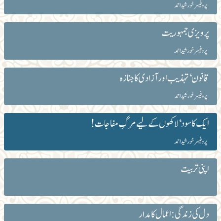
پروفیسر خورشید احمد
پرویزی جمہوریت
پروفیسر خورشید احمد
قانون‘ تہذیب اور آزادی کا جنازہ
پروفیسر خورشید احمد
ایک کا سود ‘ لاکھوں کے لیے مرگِ مفاجات!
پروفیسر خورشید احمد
اپنی تربیت
دل کی زندگی: اعمال کا مدار