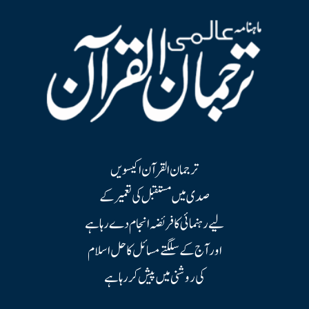
ترجمان القرآن اکیسویں
صدی میں مستقبل کی تعمیر کے
لیے رہنمائی کا فریضہ انجام دے رہا ہے
اور آج کے سلگتے مسائل کا حل اسلام
کی روشنی میں پیش کر رہا ہے