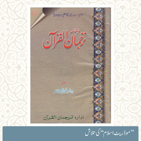
’’موڈریٹ اسلام‘‘کی تلاش