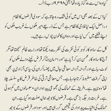
کیا وہ اس سے ۷ گنا زیادہ تھا ‘یعنی ۹.۳۹۸ ارب ڈالر۔
کیا اس کے بعد بھی اس میں کوئی شک رہ جاتا ہے کہ سودی قرضوں کا نظام
دراصل ایک نیا غلامی کا نظام ہے جس کے ذریعے امیر ملکوں نے غریب ملکوں کو
اپنے شکنجے میں کس لیا ہے اور وہ ان کا خون چوس رہے ہیں۔
کل کے ساہوکارکو ہر کوئی نفرت کی نظر سے دیکھتا تھا اور اسے ظالم سمجھتا تھا مگر
آج کا ساہوکار محسن بن کر آیا ہے‘اور احسان جتا کر قرض لینے والے ملکوں کو
لوٹ رہا ہے اور آہستہ آہستہ معاشی جال میں پھنسا کر ان کی سیاسی آزادی پر بھی
اپنی گرفت مضبوط کرتا جا رہا ہے۔ جس معاشی ترقی کی خاطر قرض کا یہ سلسلہ چلا
تھا‘ وہ ناپیدہے۔ افریقہ کے ممالک کی مجموعی پیداوار ان ۳۰ سالوں میں کم ہوئی
ہے۔ غربت ہر جگہ بڑھی ہے۔ قرضوں کا بوجھ ہمالیہ صفت ہو گیا ہے۔ ان
ممالک کی اشیاے پیداوار کی قیمتیں گر رہی ہیں اور سود اور قرضوں کے بوجھ