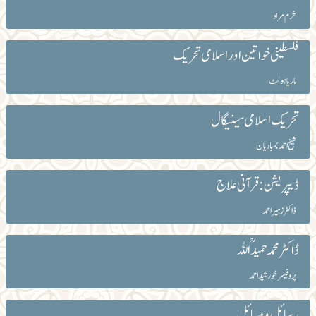
خرم مراد
فلسطینی خواتین اور اسلامی تحریک
ماریا ہولٹ
تحریک اسلامی سینیگال
شیخ احمد بمبادیان
ڈیپریشن : قرآنی علاج
ڈاکٹر زہیر احمد
ڈاکٹر محمد حمیدؒاللہ
پروفیسر خورشید احمد
رسائل و مسائل