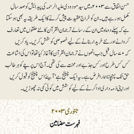
حسن اتفاق سے ۲۰۰۳ء میں سید مودودی علیہ الرحمہ کی پیدایش کو صدسال
مکمل ہو رہے ہیں۔ ان کو خراج عقیدت پیش کرنے کا ایک طریقہ یہ بھی ہو سکتا
ہے کہ پہلے دو ماہ میں ان کے رسالے ترجمان القرآن کا نئے حلقوں میں تعارف
کروانے اور نئے خریدار بنانے کے لیے خصوصی کوشش کریں۔ یاد کریں
کہ ۷۰ سال قبل جب انھوں نے ترجمان القرآن کا آغاز کیا تھا تو اس کی اشاعت
کس کس طرح اور کس جذبے اور محنت سے کی تھی۔ آج اس پرچے کو ہر طالب
حق تک پہنچانا ہمارا فرض ہے۔ یہ ایک چیلنج ہے‘ آیئے اس چیلنج کو قبول کریں
اور اپنی ذمہ داری ادا کرنے کے لیے کوشش میں کوئی کمی نہ چھوڑیں۔
جنوری ۲۰۰۳
فہرست مضامین