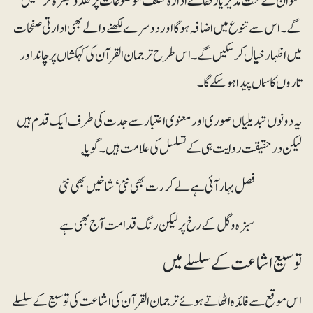
عنوان کے تحت مدیر یا رفقاے ادارہ مختلف موضوعات پر نقدوتبصرہ کرسکیں
گے۔ اس سے تنوع میں اضافہ ہوگا اور دوسرے لکھنے والے بھی ادارتی صفحات
میں اظہار خیال کر سکیں گے۔ اس طرح ترجمان القرآن کی کہکشاں پر چاند اور
تاروں کا سماں پیدا ہو سکے گا۔
یہ دونوں تبدیلیاں صوری اور معنوی اعتبار سے جدت کی طرف ایک قدم ہیں
لیکن درحقیقت روایت ہی کے تسلسل کی علامت ہیں۔ گویا ؎
فصل بہار آئی ہے لے کر رت بھی نئی‘ شاخیں بھی نئی
سبزہ و گل کے رخ پر لیکن رنگ قدامت آج بھی ہے
توسیع اشاعت کے سلسلے میں
اس موقع سے فائدہ اٹھاتے ہوئے ترجمان القرآن کی اشاعت کی توسیع کے سلسلے