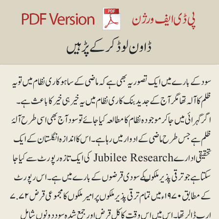
سود کے بارے میں ایک تصور یہ بھی ہے کہ ماضی کے ساہوکاری نظام میں تو یہ
ظلم کا آلہ تھا مگر آج کے جدید بنک کاری نظام میں یہ خیر ہی خیر کا باعث ہے۔
اگر گہرائی میں جا کر موجودہ نظام کا مطالعہ کیا جائے تو سود آج بھی اسی طرح آلۂ
ظلم ہے جس طرح ماضی کے ادوار میں رہا ہے۔ اس کا اندازہ انگلستان کے ایک
تحقیقی ادارے Jubilee Research کی ایک تازہ رپورٹ سے کیا جا
سکتا ہے جو ترقی پذیر ملکوںکے سودی قرضوں کے بارے میں ہے۔ اس رپورٹ
کے مطابق ۱۹۷۰ء میں تمام ترقی پذیر ملکوں پر امیر ملکوں کا مجموعی قرض ۷.۷۲
ارب ڈالر تھا۔ اس میں اس وقت کا کل قرض اور جمع شدہ سود دونوں شامل