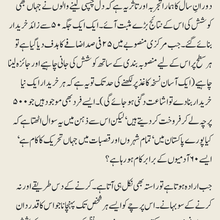
دورانِ سال کا ہمارا تجربہ اور تاثر یہ ہے کہ دل چسپی لینے والوں نے جہاں بھی
کوشش کی اس کے نتائج بڑے مثبت آئے۔ ایک ایک جگہ ۵۰ سے زائد خریدار
بنائے گئے۔ جب مرکزی منصوبے میں ۲۵ فی صد اضافے کا ہدف دیا گیا ہے تو
ہرسطح پر اس کے لیے منصوبہ بندی کے ساتھ کوشش کی جانی چاہیے اور جائزہ لینا
چاہیے (ایک آسان نسخہ کاغذ پر لکھنے کی حد تک تو یہ ہے کہ ہر خریدار ایک نیا
خریدار بنا دے تو اشاعت دگنی ہو جائے گی)۔ ایسے فرد بھی موجود ہیں جو ۵۰۰
پرچہ لے کر فروخت کردیتے ہیں‘ لیکن اس سے ذہن میں یہ سوال اٹھتا ہے کہ
کیا پورے پاکستان میں‘ تمام شہروں اور قصبات میں جہاں تحریک کا کام ہے‘
ایسے ۶۰ آدمیوں کے برابر کام ہو رہا ہے؟
جب ارادہ ہوتا ہے تو راستہ بھی نکل ہی آتا ہے۔ کرنے کے دس طریقے اور نہ
کرنے کے سو بہانے۔ اس پرچے کو ایسے ہر شخص تک پہنچانا جو اس کا قدردان