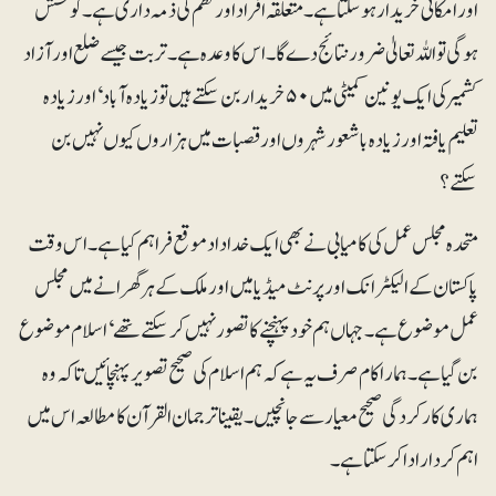
اور امکانی خریدار ہو سکتا ہے۔ متعلقہ افراد اور نظم کی ذمہ داری ہے۔ کوشش
ہوگی تو اللہ تعالیٰ ضرور نتائج دے گا۔ اس کا وعدہ ہے۔ تربت جیسے ضلع اور آزاد
کشمیر کی ایک یونین کمیٹی میں ۵۰ خریدار بن سکتے ہیں تو زیادہ آباد‘ اور زیادہ
تعلیم یافتہ اور زیادہ باشعور شہروں اور قصبات میں ہزاروں کیوں نہیں بن
سکتے؟
متحدہ مجلس عمل کی کامیابی نے بھی ایک خداداد موقع فراہم کیا ہے۔ اس وقت
پاکستان کے الیکٹرانک اور پرنٹ میڈیا میں اور ملک کے ہر گھرانے میں مجلس
عمل موضوع ہے۔ جہاں ہم خود پہنچنے کا تصور نہیں کرسکتے تھے‘ اسلام موضوع
بن گیا ہے۔ ہمارا کام صرف یہ ہے کہ ہم اسلام کی صحیح تصویر پہنچائیں تاکہ وہ
ہماری کارکردگی صحیح معیار سے جانچیں۔ یقینا ترجمان القرآن کا مطالعہ اس میں
اہم کردار ادا کر سکتا ہے۔