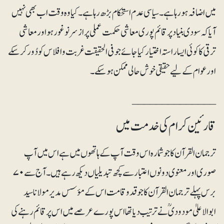
میں اضافہ ہو رہا ہے۔ سیاسی عدم استحکام بڑھ رہا ہے۔ کیا وہ وقت اب بھی نہیں
آیا کہ سودی بنیاد پر قائم پوری معاشی حکمت عملی پر ازسرنو غور ہو اور معاشی
ترقی کا کوئی ایسا راستہ اختیار کیا جائے جو فی الحقیقت غربت و افلاس کو دُور کر سکے
اور عوام کے لیے حقیقی خوش حالی ممکن ہو سکے۔
______________
قارئین کرام کی خدمت میں
ترجمان القرآن کا جو شمارہ اس وقت آپ کے ہاتھوں میں ہے اس میں آپ
صوری اور معنوی دونوں اعتبار سے کچھ تبدیلیاں دیکھ رہے ہیں۔ آج سے ۷۰
برس پہلے ترجمان القرآن کا جو قدوقامت اس کے مؤسس مدیر مولانا سید
ابوالاعلیٰ مودودیؒ نے ترتیب دیا تھا اس پورے عرصے میں اس پر قائم رہنے کی