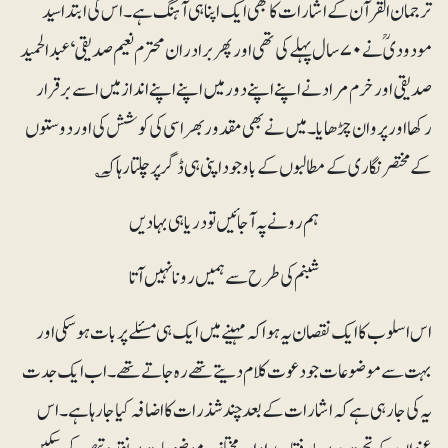
ترجمان القرآن کے اشارات کا بھی ایک اپنا ہی آہنگ ہے۔ اس کی ابتدا سید
مودودیؒ نے ۷۰ سال پہلے کی تھی اور پھر برادران محترم نعیم صدیقی‘ عبدالحمید
صدیقی اور خرم مراد نے اپنے اپنے دور میں اپنے اپنے انداز میں اسے برقرار
رکھا اور پروان چڑھایا۔ میں نے بھی مقدور بھر اسی کی کوشش کی اور دوستوں
کے مختصر نگاری کے مطالبوں کے باوجود اپنی ہی ڈگر پر چلتا رہا کہ ؎
ہم رونے پہ آ جائیں تو دریا ہی بہا دیں
شبنم کی طرح سے ہمیں رونا نہیں آتا
اس اسلوب کا ایک نقصان یہ ہوا کہ مہینے میں ایک ہی مسئلے پر بات ہوسکی اور
بہت سے موضوعات جو دعوت کلام دیتے تھے رہ جاتے تھے۔ اب ایک جدت
یہ کی جا رہی ہے کہ اشارات کے بعد چند شذرات کا اضافہ کیا جا رہا ہے۔ اس