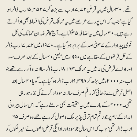
تھے۔ ۳۰ سال میں یہ قرض ۷.۷۲ ارب سے بڑھ کر ۵.۲۵۲۷ ارب ڈالر ہو
گیا ہے‘ جب کہ اس پورے عرصے میں یہ ممالک قرض کی اقساط بھی ادا کرتے
رہے ہیں۔ ۳۰ سال میں یہ اضافہ ۳۵گنا ہے۔ آج کا قرضہ ان ممالک کی کل
قومی پیداوار کے ۳۷ فی صد کے برابرہو گیا ہے۔ ۱۹۷۰ء میں ۷.۷۲ ارب ڈالر
کے کل قرضوں کے مقابلے میں ۱۹۹۰ء میں‘ یعنی ۲۰ سال کے بعد صرف سود
اور اداے قرض کی مد میں یہ ممالک ۸.۱۶۳ ارب ڈالر سالانہ ادا کر رہے تھے جو
اب سنہ ۲۰۰۰ء میں بڑھ کر ۹.۳۹۸ ارب ڈالر ہو گیاہے۔ گویا ۲۰ سال بعد
اصل قرض سے ڈھائی گنا رقم صرف سالانہ سود ادا کرنے کی نذر ہو رہی
تھی۔ ۲۰۰۰ء کے بارے میں یہ حقیقت بھی سامنے رہے کہ اس سال بیرونی
امداد کے نام پر جو رقم تمام ترقی پذیر ملک وصول کر رہے تھے وہ صرف ۶۵
ارب ڈالر تھی‘ جب کہ اس سال جو سود اور ادایگی قرض انھوں نے امیرملکوں کو