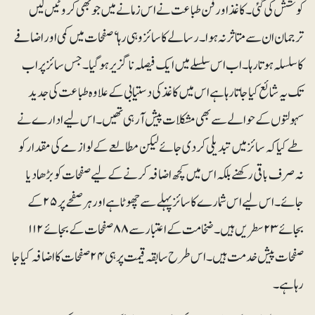
کوشش کی گئی۔ کاغذ اور فن طباعت نے اس زمانے میں جو بھی کروٹیں لیں
ترجمان ان سے متاثر نہ ہوا۔رسالے کا سائز وہی رہا ‘صفحات میں کمی اور اضافے
کا سلسلہ ہوتا رہا۔ اب اس سلسلے میں ایک فیصلہ ناگزیر ہوگیا۔ جس سائز پر اب
تک یہ شائع کیا جاتا رہا ہے اس میں کاغذ کی دستیابی کے علاوہ طباعت کی جدید
سہولتوں کے حوالے سے بھی مشکلات پیش آ رہی تھیں۔ اس لیے ادارے نے
طے کیا کہ سائز میں تبدیلی کر دی جائے لیکن مطالعے کے لوازمے کی مقدار کو
نہ صرف باقی رکھنے بلکہ اس میں کچھ اضافہ کرنے کے لیے صفحات کو بڑھا دیا
جائے۔ اس لیے اس شمارے کا سائز پہلے سے چھوٹا ہے اور ہر صفحے پر ۲۵ کے
بجائے ۲۳سطریں ہیں۔ ضخامت کے اعتبار سے ۸۸ صفحات کے بجائے ۱۱۲
صفحات پیش خدمت ہیں۔اس طرح سابقہ قیمت پر ہی ۲۴ صفحات کا اضافہ کیا جا
رہا ہے۔