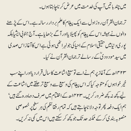
میں چند باتیں آپ کی خدمت میں عرض کرنا چاہتا ہوں۔
ترجمان القرآن روزاول سے ایک پیغام کا علم بردار رسالہ ہے۔ اس کے پڑھنے
والوں نے ہمیشہ اس کے پیغام کو پھیلایا اور آگے بڑھایا ہے۔ آج جنوبی ایشیا بلکہ
پوری دنیا میں حقیقی اسلام کے احیا کی جو لہر اٹھی ہوئی ہے اس کا آغاز اس صدی
میں سید مودودی ؒکے رسالے ترجمان القرآن نے کیا۔
۱۴۲۳ھ کے آغاز پر ہم نے اسے توسیع اشاعت کا سال قرار دیا اور اپنے سب
خیرخواہوں کو متوجہ کیا کہ اس پیغام کی وسیع سے وسیع تر حلقے میں اشاعت کے
لیے کچھ نہ کچھ ضرور کریں۔ ۱۴۲۳ھ کے اختتام میں صرف دو ماہ رہ گئے ہیں‘
ہم ایک دفعہ پھر توجہ دلانا چاہتے ہیں کہ تمام رفقا نظم کی ہر سطح پر خصوصی
منصوبہ بندی کر کے ممکنہ حد تک جو کچھ کر سکتے ہیں اس میں کمی نہ کریں۔